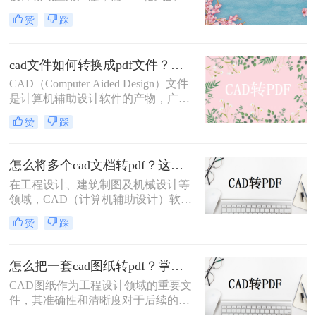
件因其跨平台、易阅读的特性，常被
赞
踩
用于文件分享和存档。因此，将CAD
图纸导出为PDF格式的需求日益增
多。那么CAD怎么把图纸导出PDF的
cad文件如何转换成pdf文件？三种快速实用的方法！
格式呢？本文将介绍四种常用的方
CAD（Computer Aided Design）文件
法，帮助您轻松实现CAD图纸到PDF
是计算机辅助设计软件的产物，广泛
的转换。
应用于工程设计、机械制图、建筑设
赞
踩
计等领域。然而，由于CAD文件的特
殊性，其在共享、传输或打印时可能
面临兼容性问题。将CAD文件转换为
怎么将多个cad文档转pdf？这三种方法最好用！
PDF格式是一种有效的解决方案，因
在工程设计、建筑制图及机械设计等
为PDF文件具有广泛的兼容性和良好
领域，CAD（计算机辅助设计）软件
的排版保持性。那么cad文件如何转换
是不可或缺的工具。然而，在需要将
成pdf文件呢？以下是将CAD文件转
赞
踩
多个CAD文档分享给非CAD软件用户
换为PDF文件的几种方法。
或进行打印时，将CAD文档转换为
PDF格式成为了一个常见的需求。
怎么把一套cad图纸转pdf？掌握这3招就够了！
PDF格式以其良好的兼容性和稳定
CAD图纸作为工程设计领域的重要文
性，确保了文档在不同设备和软件中
件，其准确性和清晰度对于后续的设
的一致呈现。那么怎么将多个cad文档
计、施工及交流至关重要。然而，在