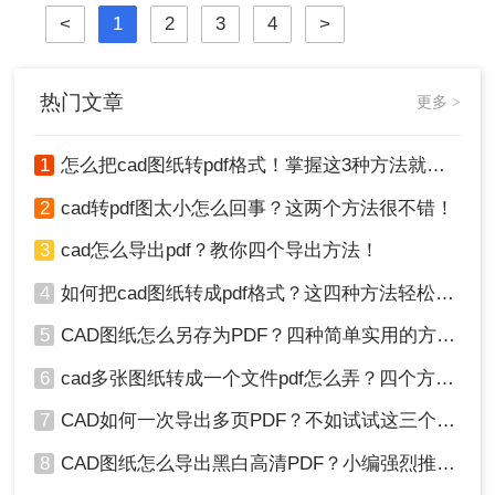
将其转换为PDF（可移植文档格式）
<
1
2
3
4
>
图。那么做好的cad怎么转pdf图呢？
下面将详细介绍几种将CAD图纸转换
为PDF图的常用方法。
热门文章
更多 >
1
怎么把cad图纸转pdf格式！掌握这3种方法就可以
2
cad转pdf图太小怎么回事？这两个方法很不错！
3
cad怎么导出pdf？教你四个导出方法！
4
如何把cad图纸转成pdf格式？这四种方法轻松转换！
5
CAD图纸怎么另存为PDF？四种简单实用的方法推荐
6
cad多张图纸转成一个文件pdf怎么弄？四个方法帮你搞定！
7
CAD如何一次导出多页PDF？不如试试这三个方法！
8
CAD图纸怎么导出黑白高清PDF？小编强烈推荐这三种方法！