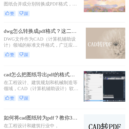
图纸合并或分别转换成PDF格式，以
便于分享、存档或打印。那么多张cad
赞
踩
图纸怎么转换成pdf格式呢？本文将介
绍两种将多张CAD图纸转换为PDF的
有效方法，帮助您更轻松地管理和分
dwg怎么转换成pdf格式？这二种方法可以试试！
发您的设计成果。
DWG文件作为CAD（计算机辅助设
计）领域的标准文件格式，广泛应用
于建筑、机械、电子等设计领域。然
赞
踩
而，有时我们需要将这些DWG文件
转换为PDF格式，以便于分享、查看
和打印。那么dwg怎么转换成pdf格式
cad怎么把图纸导出pdf的格式？选择最适合你的高效方法！
呢？本文将介绍两种将DWG转换成
PDF格式的方法。
在工程设计、建筑规划和机械制造等
领域，CAD（计算机辅助设计）软件
是不可或缺的工具。然而，CAD源文
赞
踩
件（如DWG）的查看和传播严重依
赖于特定的软件环境，这在协作、评
审和交付环节极为不便。因此，将
如何将cad图纸转为pdf？教你3种容易学会的方法!
CAD图纸导出为通用的PDF格式成为
了标准流程。PDF文件能完美保留图
在工程设计和建筑行业中，