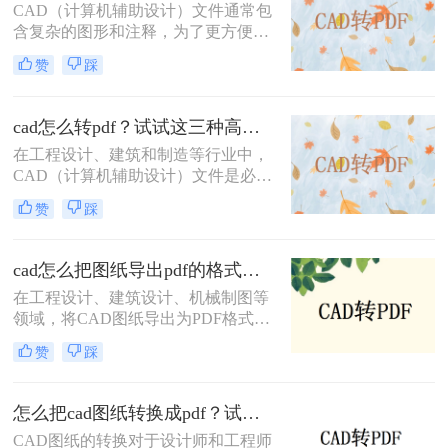
方法，帮助您轻松应对各种需求。
CAD（计算机辅助设计）文件通常包
含复杂的图形和注释，为了更方便地
共享和查看，将其转换为PDF格式是
赞
踩
一个很好的选择。那么cad直接转pdf
怎么转呢？本文将介绍三种将CAD文
件直接转换为PDF的高效方法。
cad怎么转pdf？试试这三种高效转换方法！
在工程设计、建筑和制造等行业中，
CAD（计算机辅助设计）文件是必不
可少的工具。然而，为了方便非专业
赞
踩
人员查看或打印，通常需要将这些复
杂的CAD文件转换成更通用的PDF格
式。那么cad怎么转pdf呢？本文将介
cad怎么把图纸导出pdf的格式？教你4招轻松转换！
绍三种常用的CAD转PDF的方法。
在工程设计、建筑设计、机械制图等
领域，将CAD图纸导出为PDF格式是
一项常见且重要的任务。PDF格式具
赞
踩
有跨平台、不易被修改和高度保真的
特点，非常适合用于文档的分发、归
档和打印。那么cad怎么把图纸导出
怎么把cad图纸转换成pdf？试试这三种简单方法！
pdf的格式呢？本文将详细介绍几种将
CAD图纸的转换对于设计师和工程师
CAD图纸导出为PDF格式的方法，帮