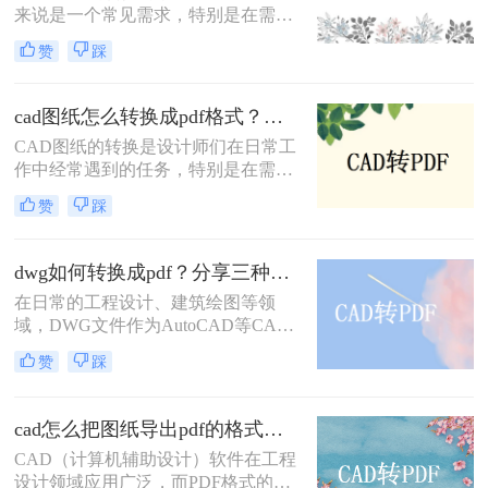
来说是一个常见需求，特别是在需要
助用户根据自己的需求选择最适合的
将图纸分享给不同平台或设备上的团
转换方式。
赞
踩
队成员时。PDF格式因其兼容性和稳
定性，成为CAD图纸转换的理想选
择。那么怎么把cad图纸转换成pdf
cad图纸怎么转换成pdf格式？教你三招解决！
呢？本文将介绍四种将CAD图纸转换
CAD图纸的转换是设计师们在日常工
为PDF的方法。
作中经常遇到的任务，特别是在需要
将设计成果分享给客户或团队成员
赞
踩
时，PDF格式因其广泛的兼容性和出
色的可读性成为首选。那么cad图纸怎
么转换成pdf格式呢？本文将介绍三种
dwg如何转换成pdf？分享三种常用的转换方法！
将CAD图纸转换成PDF格式的方法。
在日常的工程设计、建筑绘图等领
域，DWG文件作为AutoCAD等CAD
软件的标准文件格式，广泛应用于图
赞
踩
纸的创建和编辑。然而，为了更方便
地共享和查看图纸，有时我们需要将
DWG文件转换成PDF格式。那么
cad怎么把图纸导出pdf的格式？教你四个方法！
DWG如何转换成PDF呢？本文将介绍
CAD（计算机辅助设计）软件在工程
三种将DWG转换成PDF的方法。
设计领域应用广泛，而PDF格式的文