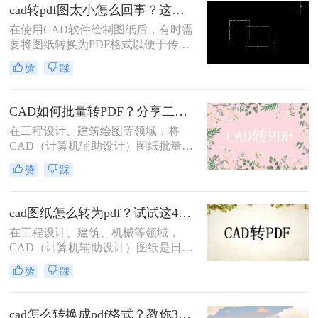
享。那么cad怎么导出pdf呢？本文将
cad转pdf图太小怎么回事？这两个方法很不错！
介绍四种将CAD文件导出为PDF的方
在使用CAD软件绘制图纸后，有时需
法。
要将图纸转换为PDF格式以便于传输
和查看。然而，在转换过程中，有时
赞
踩
会遇到CAD转PDF图太小的问题。这
可能是由于多种原因导致的，本文将
为您详细分析原因并提供cad转pdf图
CAD如何批量转PDF？分享二种高效的转换方法！
太小怎么回事解决方法。
在工程设计、建筑绘图等领域，将
CAD（计算机辅助设计）图纸批量转
换为PDF（可移植文档格式）是一个
赞
踩
常见且重要的任务。PDF格式不仅具
有高度的兼容性和可读性，还能有效
保护设计文件的完整性和版权。那么
cad图纸怎么转为pdf？试试这4种实用转换方法！
CAD如何批量转PDF呢？本文将介绍
在工程设计、建筑、机械等领域，
两种将CAD图纸批量转换为PDF的高
CAD（计算机辅助设计）图纸是日常
效方法。
工作中不可或缺的重要文件。然而，
赞
踩
为了更方便地分享、存档和打印这些
图纸，将它们转换为PDF（可移植文
档格式）格式是一个明智的选择。那
cad怎么转换成pdf格式？教你3个简单的转换方法！