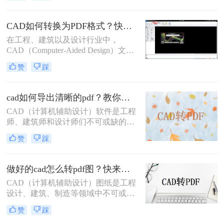
将CAD文件转换为PDF格式。那么怎
么样把cad批量转pdf文件呢？本文将
CAD如何转换为PDF格式？快来试试这三种方法吧！
详细介绍几种将CAD文件批量转换为
在工程、建筑以及设计行业中，
PDF文件的方法，帮助用户高效完成
CAD（Computer-Aided Design）文件
这一任务。
是存储和交流复杂设计信息的标准格
赞
踩
式。然而，PDF（Portable Document
Format）文件由于其跨平台兼容性和
易于分享的特点，在日常工作中也占
cad如何导出清晰的pdf？教你二个实用方法！
据着重要地位。因此，将CAD文件转
​CAD（计算机辅助设计）软件是工程
换为PDF格式，成为了许多专业人士
师、建筑师和设计师们不可或缺的工
的必要技能。那么CAD如何转换为
具，而PDF（可移植文档格式）文件
PDF格式呢？本文将详细介绍几种常
赞
踩
则因其跨平台兼容性和内容稳定性，
用的CAD转PDF的方法，帮助您掌握
成为分享和保存设计成果的理想选
这一技能。
择。将CAD图纸导出为清晰的PDF文
做好的cad怎么转pdf图？快来看看这三种方法！
件，对于确保设计细节的准确传达和
CAD（计算机辅助设计）图纸是工程
在不同设备间的顺畅分享至关重要。
设计、建筑、制造等领域中不可或缺
那么cad如何导出清晰的pdf呢？以下
的重要文件。为了更方便地分享、查
将详细介绍几种将CAD文件导出为清
赞
踩
看和打印这些图纸，许多用户会选择
晰PDF的方法。