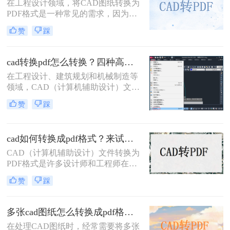
在工程设计领域，将CAD图纸转换为
PDF格式是一种常见的需求，因为
PDF格式具有跨平台兼容性好、文件
赞
踩
体积小、易于分享和打印等优点。那
么cad里面的图纸怎么转pdf格式呢？
本文将介绍三种将CAD图纸转换为
cad转换pdf怎么转换？四种高效方法详解，轻松搞定格式转换！
PDF的方法。
在工程设计、建筑规划和机械制造等
领域，CAD（计算机辅助设计）文件
是承载核心设计思想的数字载体。然
赞
踩
而，当需要向客户展示方案、进行图
纸评审或归档时，直接发送DWG、
DXF等原生CAD文件并非最佳选择。
cad如何转换成pdf格式？来试试这三种方法吧！
原因在于，对方可能没有安装相应的
CAD软件，或者软件版本不兼容导致
CAD（计算机辅助设计）文件转换为
显示错误，更存在被无意中修改的风
PDF格式是许多设计师和工程师在日
险。
常工作中经常遇到的需求。PDF格式
赞
踩
因其跨平台兼容性和不可编辑性，成
为分享和存档设计文件的理想选择。
那么CAD如何转换成PDF格式呢？本
多张cad图纸怎么转换成pdf格式？二种实用方法详解！
文将介绍四种将CAD文件转换为PDF
在处理CAD图纸时，经常需要将多张
格式的方法。