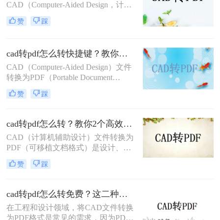
纸的矢量信息、图层、比例和布局，
CAD（Computer-Aided Design，计算
且几乎在任何设备上都能被无缝打
机辅助设计）图纸的共享和传输是一
赞
踩
开。那么cad怎么把图纸导出pdf的格
项常见的需求。将CAD图纸转换为
式呢？
PDF格式可以提高文件的兼容性和易
用性，便于非专业用户查看和打印。
cad转pdf怎么转快捷键？教你二种很容易学会的方法！
那么如何将cad图纸转为pdf呢？本文
将介绍三种将CAD图纸转换为PDF的
CAD（Computer-Aided Design）文件
方法，帮助您轻松完成这一任务。
转换为PDF（Portable Document
Format）格式，可以方便地进行文件
赞
踩
共享、打印和存档。那么cad转pdf怎
么转快捷键呢？本文将介绍两种高效
的CAD转PDF方法，帮助您快速实现
cad转pdf怎么转？教你2个高效转换方法！
文件转换。
CAD（计算机辅助设计）文件转换为
PDF（可移植文档格式）是设计、建
筑和工程领域常见的任务。PDF格式
赞
踩
不仅具有高度的兼容性和可读性，还
能有效保护设计文件的完整性。那么
CAD转PDF怎么转呢？本文将介绍两
cad转pdf怎么转免费？这二种转换方法帮你解决！
种将CAD文件转换为PDF的方法。
在工程和设计领域，将CAD文件转换
为PDF格式是常见的需求，因为PDF