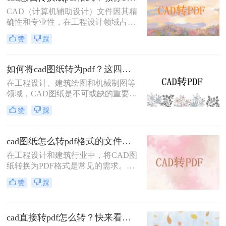
么cad图纸怎么转为pdf呢？本文将详
CAD（计算机辅助设计）文件因其精
细介绍三种将CAD图纸转换为PDF的
确性和专业性，在工程设计领域占据
实用方法。
重要地位。然而，为了便于共享、打
赞
踩
印和查看，有时需要将CAD文件转换
为PDF格式。那么cad怎么转换成pdf
格式呢？本文将介绍三种将CAD文件
如何将cad图纸转为pdf？这四个方法很不错！
转换为PDF格式的高效方法。
在工程设计、建筑绘图和机械制图等
领域，CAD图纸是不可或缺的重要工
具。然而，有时我们需要将CAD图纸
赞
踩
转换为PDF格式，以便更好地进行分
享、打印或存档。PDF格式具有跨平
台性、兼容性好以及不易被篡改的特
cad图纸怎么转pdf格式的文件？来试试这3种方法！
点，因此备受青睐。那么如何将cad图
在工程设计和建筑行业中，将CAD图
纸转为pdf呢？本文将介绍四种将
纸转换为PDF格式是常见的需求。无
CAD图纸转换为PDF的方法，帮助读
论是为了方便共享、打印还是保持图
者轻松应对这一需求。
赞
踩
纸的原始格式，掌握高效的CAD转
PDF方法都是非常重要的。那么cad图
纸怎么转pdf格式的文件呢？本文将详
cad直接转pdf怎么转？快来看这三个方法！
细介绍三种将CAD图纸转换为PDF的