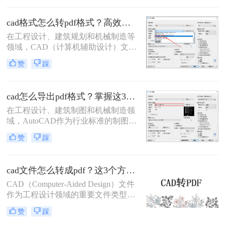
便于标注传阅、符合行业交付规范等
优势，被广泛应用于图纸提交、客户
cad格式怎么转pdf格式？高效的五大方法详解！
审阅、档案存档及移动设备查看等场
在工程设计、建筑规划和机械制造等
景。
领域，CAD（计算机辅助设计）文件
是传递设计思想的核心载体。然而，
赞
踩
当需要向客户、评审方或非技术背景
的同事展示设计方案时，直接发送
DWG或DXF等原生CAD文件往往不
cad怎么导出pdf格式？掌握这3招就够了！
是最佳选择。此时，PDF（便携式文
档格式）以其跨平台、格式固定、易
在工程设计、建筑制图和机械制造领
于查看且体积小巧的优势，成为分享
域，AutoCAD作为行业标准的制图软
和归档图纸的首选。
件，其生成的DWG文件是工作的核
赞
踩
心。然而，在文件交付、图纸审查、
打印或展示时，PDF格式因其跨平
台、高保真、易传输和不可随意修改
cad文件怎么转成pdf？这3个方法可以一试！
的特性，成为了无可替代的交换媒
介。掌握在AutoCAD中高效、高质量
CAD（Computer-Aided Design）文件
地导出PDF，是每一位CAD用户的必
作为工程设计领域的重要文件类型，
备技能。那么cad怎么导出pdf格式
经常需要转换为PDF（Portable
赞
踩
呢？
Document Format）格式以便于共享、