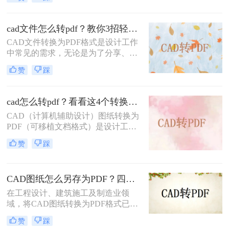
CAD图纸转换成PDF格式，以便在不
具备CAD软件的环境中查看、分享或
打印。PDF格式因其跨平台性、一致
cad文件怎么转pdf？教你3招轻松解决！
性和不可编辑性等特点，成为了理想
CAD文件转换为PDF格式是设计工作
的转换格式。那么如何把cad图纸转成
中常见的需求，无论是为了分享、存
pdf格式呢？本文将介绍四种将CAD
档还是打印，PDF格式都能提供高质
图纸转换成PDF格式的实用方法。
赞
踩
量的输出。那么CAD文件怎么转PDF
呢？本文将介绍三种将CAD文件转换
为PDF的方法。
cad怎么转pdf？看看这4个转换方法！
CAD（计算机辅助设计）图纸转换为
PDF（可移植文档格式）是设计工作
中常见的需求。PDF格式不仅具有良
赞
踩
好的兼容性和可读性，还能有效保护
设计文件的完整性和版权。那么cad怎
么转pdf呢？本文将介绍四种将CAD
CAD图纸怎么另存为PDF？四种简单实用的方法推荐
图纸转换为PDF的高效方法。
在工程设计、建筑施工及制造业领
域，将CAD图纸转换为PDF格式已成
为日常工作的标准流程。PDF格式凭
赞
踩
借跨平台兼容性强、文件体积适中、