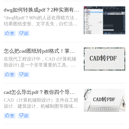
打印和存档。那么cad文件怎么转成
pdf呢？本文将介绍三种将CAD文件
dwg如何转换成pdf？2种实测有效技巧，精准无损告别格式混乱！
转换为PDF的高效方法。
“dwg转pdf？90%的人还在用错方法，
结果图纸变形、文字丢失，白忙活一
整天！”在IT、设计与工程领域，dwg
赞
踩
文件转pdf是职场日常刚需。但你是否
也经历过：转换后图纸错位、字体模
糊、甚至关键标注消失？根据行业调
怎么把cad图纸转pdf格式！掌握这3种方法就可以
研，超70%的办公人群因转换工具不
在现代工程设计中，CAD (计算机辅
靠谱，每天浪费15分钟以上处理格式
助设计) 是一个非常重要的工具。
问题。
CAD软件允许工程师们创建准确且详
赞
踩
细的图纸，以便进行设计和分析。然
而，有时候我们需要将这些CAD图纸
转换为PDF格式，以便与他人共享或
cad怎么导出pdf？教你四个导出方法！
打印。现在让我们来探讨一下怎么把
CAD（计算机辅助设计）文件在工程
cad图纸转pdf格式。
设计、建筑设计、机械制图等领域中
扮演着重要角色。有时，我们需要将
赞
踩
这些CAD文件导出为PDF格式，以便
在不同的平台和设备上进行查看和共