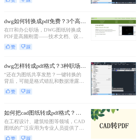
赞
踩
程师在交付文件时最怕听到的一句
话。在数字化协作日益频繁的今天，
CAD转PDF 已成为跨平台、保格式、
dwg如何转换成pdf免费？3个高效精准方法，职场人亲测无坑！
防篡改的刚性需求。
在IT和办公职场，DWG图纸转换成
PDF是高频刚需——技术文档、设计
稿、项目报告常需PDF格式分享或打
赞
踩
印。但市面上多数工具转换不精准
（文字错位、线条失真）、操作繁琐
（需装软件、调参数），甚至收费陷
dwg怎样转成pdf格式？3种职场人必备的高效方法，最后一招绝了！
阱频出。作为深耕办公软件测评7年
“还在为图纸共享发愁？一键转换的
的小编，我亲测了20+方案，排除
背后，可能是格式错乱和数据泄露的
WPS、命令行、迅捷等工具，只聚焦
双重陷阱。” 作为从业多年的办公软
真正免费、有效、安全的路径。今天
赞
踩
件测评博主，我见过太多人因选错转
分享3个方法，助你告别“转换焦虑”，
换工具而返工加班。
精准高效搞定工作。
如何把cad图纸转成pdf格式？这四种方法轻松转换！
在工程设计、建筑绘图等领域，CAD
图纸的广泛应用为专业人员提供了极
大的便利。然而，有时我们需要将
赞
踩