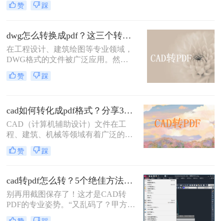
赞
踩
CAD文件转换为PDF格式以便于共
享、查看和打印。那么cad怎么转成
pdf格式的文件呢？本文将介绍两种将
dwg怎么转换成pdf？这三个转换方法了解一下！
CAD转换为PDF的方法。
在工程设计、建筑绘图等专业领域，
DWG格式的文件被广泛应用。然
而，在某些情况下，我们可能需要将
赞
踩
其转换为PDF格式，以便更方便地共
享、查看和打印。那么dwg怎么转换
成pdf呢？本文将介绍三种将DWG转
cad如何转化成pdf格式？分享3个操作简单的方法！
换成PDF的方法。
CAD（计算机辅助设计）文件在工
程、建筑、机械等领域有着广泛的应
用，但有时候我们需要将这些文件转
赞
踩
换成PDF格式以便分享、查看或打
印。那么cad如何转化成pdf格式呢？
本文将介绍三种将CAD文件转换成
cad转pdf怎么转？5个绝佳方法，工程师私藏技巧公开！
PDF的方法。
别再用截图保存了！这才是CAD转
PDF的专业姿势。“又乱码了？甲方说
图纸打不开！” 这是许多设计师和工