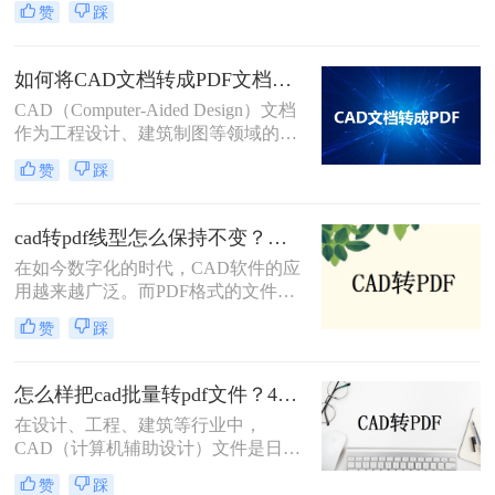
转pdf呢？以下是将多个CAD文档转
赞
踩
实际应用中，我们常常需要将CAD图
换为PDF格式的几种方法。
纸转换为PDF格式以便于分享、打印
或存档。那么怎么把一套cad图纸转
如何将CAD文档转成PDF文档？这三种转换方法快来了解下！
pdf呢？以下，将详细介绍几种将一套
CAD（Computer-Aided Design）文档
CAD图纸转换为PDF格式的方法。
作为工程设计、建筑制图等领域的重
要工具，其转换为PDF（Portable
赞
踩
Document Format）文档的需求日益增
加。PDF格式因其良好的跨平台兼容
性和内容稳定性，成为了文档共享、
cad转pdf线型怎么保持不变？试试这3个方法！
归档和展示的首选。那么如何将CAD
在如今数字化的时代，CAD软件的应
文档转成PDF文档呢？以下将详细介
用越来越广泛。而PDF格式的文件则
绍几种将CAD文档转换成PDF文档的
成为了在不同平台之间共享CAD设计
方法。
赞
踩
的常用方式。然而，在将CAD文件转
换为PDF格式时，很多人都面临着一
个普遍的问题，那就是线型的变化。
怎么样把cad批量转pdf文件？4种解决方法快来试试吧！
那么cad转pdf线型怎么保持不变呢？
在设计、工程、建筑等行业中，
本文将介绍三种方法，帮助您实现
CAD（计算机辅助设计）文件是日常
CAD转PDF的过程中线型的完美保
工作中不可或缺的一部分。然而，为
留。
赞
踩
了便于分享、打印或存档，经常需要