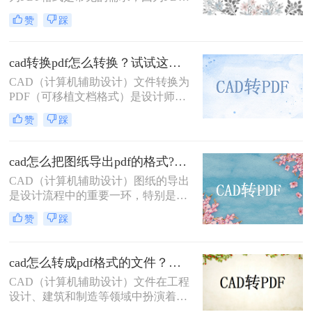
格式便于查看、分享和打印。那么cad
赞
踩
转pdf怎么转免费呢？本文将介绍两种
免费的CAD转PDF的方法，帮助您轻
松完成CAD转PDF的任务。
cad转换pdf怎么转换？试试这二种实用方法！
CAD（计算机辅助设计）文件转换为
PDF（可移植文档格式）是设计师和
工程师在日常工作中经常遇到的需
赞
踩
求。PDF格式因其良好的兼容性和易
分享性，成为与团队成员、客户和合
作伙伴交流的理想选择。那么cad转换
cad怎么把图纸导出pdf的格式?了解下这二种转换方法！
pdf怎么转换呢？本文将介绍两种将
CAD（计算机辅助设计）图纸的导出
CAD文件转换为PDF的高效方法。
是设计流程中的重要一环，特别是在
需要将设计成果与他人共享或进行打
赞
踩
印时，PDF格式因其跨平台兼容性和
高质量输出而备受青睐。那么cad怎么
把图纸导出pdf的格式呢？本文将介绍
cad怎么转成pdf格式的文件？分享二种实用转换方法！
两种将CAD图纸导出为PDF格式的方
CAD（计算机辅助设计）文件在工程
法。
设计、建筑和制造等领域中扮演着至
关重要的角色。然而，有时需要将