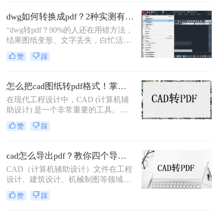
打印和存档。那么cad文件怎么转成
pdf呢？本文将介绍三种将CAD文件
dwg如何转换成pdf？2种实测有效技巧，精准无损告别格式混乱！
转换为PDF的高效方法。
“dwg转pdf？90%的人还在用错方法，
结果图纸变形、文字丢失，白忙活一
整天！”在IT、设计与工程领域，dwg
赞
踩
文件转pdf是职场日常刚需。但你是否
也经历过：转换后图纸错位、字体模
糊、甚至关键标注消失？根据行业调
怎么把cad图纸转pdf格式！掌握这3种方法就可以
研，超70%的办公人群因转换工具不
在现代工程设计中，CAD (计算机辅
靠谱，每天浪费15分钟以上处理格式
助设计) 是一个非常重要的工具。
问题。
CAD软件允许工程师们创建准确且详
赞
踩
细的图纸，以便进行设计和分析。然
而，有时候我们需要将这些CAD图纸
转换为PDF格式，以便与他人共享或
cad怎么导出pdf？教你四个导出方法！
打印。现在让我们来探讨一下怎么把
CAD（计算机辅助设计）文件在工程
cad图纸转pdf格式。
设计、建筑设计、机械制图等领域中
扮演着重要角色。有时，我们需要将
赞
踩
这些CAD文件导出为PDF格式，以便
在不同的平台和设备上进行查看和共