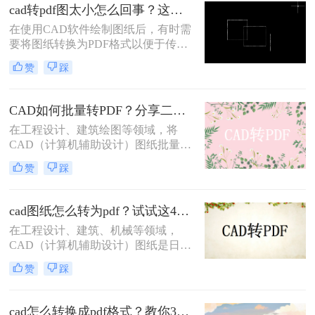
享。那么cad怎么导出pdf呢？本文将
cad转pdf图太小怎么回事？这两个方法很不错！
介绍四种将CAD文件导出为PDF的方
在使用CAD软件绘制图纸后，有时需
法。
要将图纸转换为PDF格式以便于传输
和查看。然而，在转换过程中，有时
赞
踩
会遇到CAD转PDF图太小的问题。这
可能是由于多种原因导致的，本文将
为您详细分析原因并提供cad转pdf图
CAD如何批量转PDF？分享二种高效的转换方法！
太小怎么回事解决方法。
在工程设计、建筑绘图等领域，将
CAD（计算机辅助设计）图纸批量转
换为PDF（可移植文档格式）是一个
赞
踩
常见且重要的任务。PDF格式不仅具
有高度的兼容性和可读性，还能有效
保护设计文件的完整性和版权。那么
cad图纸怎么转为pdf？试试这4种实用转换方法！
CAD如何批量转PDF呢？本文将介绍
在工程设计、建筑、机械等领域，
两种将CAD图纸批量转换为PDF的高
CAD（计算机辅助设计）图纸是日常
效方法。
工作中不可或缺的重要文件。然而，
赞
踩
为了更方便地分享、存档和打印这些
图纸，将它们转换为PDF（可移植文
档格式）格式是一个明智的选择。那
cad怎么转换成pdf格式？教你3个简单的转换方法！