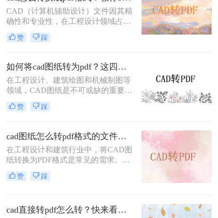
么cad图纸怎么转为pdf呢？本文将详
CAD（计算机辅助设计）文件因其精
细介绍三种将CAD图纸转换为PDF的
确性和专业性，在工程设计领域占据
实用方法。
重要地位。然而，为了便于共享、打
赞
踩
印和查看，有时需要将CAD文件转换
为PDF格式。那么cad怎么转换成pdf
格式呢？本文将介绍三种将CAD文件
如何将cad图纸转为pdf？这四个方法很不错！
转换为PDF格式的高效方法。
在工程设计、建筑绘图和机械制图等
领域，CAD图纸是不可或缺的重要工
具。然而，有时我们需要将CAD图纸
赞
踩
转换为PDF格式，以便更好地进行分
享、打印或存档。PDF格式具有跨平
台性、兼容性好以及不易被篡改的特
cad图纸怎么转pdf格式的文件？来试试这3种方法！
点，因此备受青睐。那么如何将cad图
在工程设计和建筑行业中，将CAD图
纸转为pdf呢？本文将介绍四种将
纸转换为PDF格式是常见的需求。无
CAD图纸转换为PDF的方法，帮助读
论是为了方便共享、打印还是保持图
者轻松应对这一需求。
赞
踩
纸的原始格式，掌握高效的CAD转
PDF方法都是非常重要的。那么cad图
纸怎么转pdf格式的文件呢？本文将详
cad直接转pdf怎么转？快来看这三个方法！
细介绍三种将CAD图纸转换为PDF的