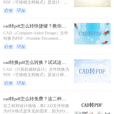
方法，帮助您轻松完成这一任务。
PDF（可移植文档格式）是设计、建
筑和工程领域常见的任务。PDF格式
赞
踩
不仅具有高度的兼容性和可读性，还
能有效保护设计文件的完整性。那么
CAD转PDF怎么转呢？本文将介绍两
cad转pdf怎么转快捷键？教你二种很容易学会的方法！
种将CAD文件转换为PDF的方法。
CAD（Computer-Aided Design）文件
转换为PDF（Portable Document
Format）格式，可以方便地进行文件
赞
踩
共享、打印和存档。那么cad转pdf怎
么转快捷键呢？本文将介绍两种高效
的CAD转PDF方法，帮助您快速实现
cad转换pdf怎么转换？试试这二种实用方法！
文件转换。
CAD（计算机辅助设计）文件转换为
PDF（可移植文档格式）是设计师和
工程师在日常工作中经常遇到的需
赞
踩
求。PDF格式因其良好的兼容性和易
分享性，成为与团队成员、客户和合
作伙伴交流的理想选择。那么cad转换
cad转pdf怎么转免费？这二种转换方法帮你解决！
pdf怎么转换呢？本文将介绍两种将
在工程和设计领域，将CAD文件转换
CAD文件转换为PDF的高效方法。
为PDF格式是常见的需求，因为PDF