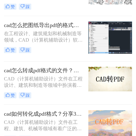
格式便于查看、分享和打印。那么cad
赞
踩
转pdf怎么转免费呢？本文将介绍两种
免费的CAD转PDF的方法，帮助您轻
松完成CAD转PDF的任务。
cad怎么把图纸导出pdf的格式？选择最适合你的高效方法！
在工程设计、建筑规划和机械制造等
领域，CAD（计算机辅助设计）软件
是不可或缺的工具。然而，CAD源文
赞
踩
件（如DWG）的查看和传播严重依
赖于特定的软件环境，这在协作、评
审和交付环节极为不便。因此，将
cad怎么转成pdf格式的文件？分享二种实用转换方法！
CAD图纸导出为通用的PDF格式成为
了标准流程。PDF文件能完美保留图
CAD（计算机辅助设计）文件在工程
纸的矢量信息、图层、比例和布局，
设计、建筑和制造等领域中扮演着至
且几乎在任何设备上都能被无缝打
关重要的角色。然而，有时需要将
赞
踩
开。那么cad怎么把图纸导出pdf的格
CAD文件转换为PDF格式以便于共
式呢？
享、查看和打印。那么cad怎么转成
pdf格式的文件呢？本文将介绍两种将
cad如何转化成pdf格式？分享3个操作简单的方法！
CAD转换为PDF的方法。
CAD（计算机辅助设计）文件在工
程、建筑、机械等领域有着广泛的应
用，但有时候我们需要将这些文件转