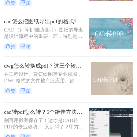
赞
踩
换成PDF格式以便分享、查看或打
印。那么cad如何转化成pdf格式呢？
本文将介绍三种将CAD文件转换成
cad怎么把图纸导出pdf的格式?了解下这二种转换方法！
PDF的方法。
CAD（计算机辅助设计）图纸的导出
是设计流程中的重要一环，特别是在
需要将设计成果与他人共享或进行打
赞
踩
印时，PDF格式因其跨平台兼容性和
高质量输出而备受青睐。那么cad怎么
把图纸导出pdf的格式呢？本文将介绍
dwg怎么转换成pdf？这三个转换方法了解一下！
两种将CAD图纸导出为PDF格式的方
在工程设计、建筑绘图等专业领域，
法。
DWG格式的文件被广泛应用。然
而，在某些情况下，我们可能需要将
赞
踩
其转换为PDF格式，以便更方便地共
享、查看和打印。那么dwg怎么转换
成pdf呢？本文将介绍三种将DWG转
cad转pdf怎么转？5个绝佳方法，工程师私藏技巧公开！
换成PDF的方法。
别再用截图保存了！这才是CAD转
PDF的专业姿势。“又乱码了？甲方说
图纸打不开！” 这是许多设计师和工