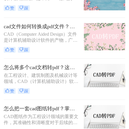
件因其跨平台、易阅读的特性，常被
赞
踩
用于文件分享和存档。因此，将CAD
图纸导出为PDF格式的需求日益增
多。那么CAD怎么把图纸导出PDF的
cad文件如何转换成pdf文件？三种快速实用的方法！
格式呢？本文将介绍四种常用的方
CAD（Computer Aided Design）文件
法，帮助您轻松实现CAD图纸到PDF
是计算机辅助设计软件的产物，广泛
的转换。
应用于工程设计、机械制图、建筑设
赞
踩
计等领域。然而，由于CAD文件的特
殊性，其在共享、传输或打印时可能
面临兼容性问题。将CAD文件转换为
怎么将多个cad文档转pdf？这三种方法最好用！
PDF格式是一种有效的解决方案，因
在工程设计、建筑制图及机械设计等
为PDF文件具有广泛的兼容性和良好
领域，CAD（计算机辅助设计）软件
的排版保持性。那么cad文件如何转换
是不可或缺的工具。然而，在需要将
成pdf文件呢？以下是将CAD文件转
赞
踩
多个CAD文档分享给非CAD软件用户
换为PDF文件的几种方法。
或进行打印时，将CAD文档转换为
PDF格式成为了一个常见的需求。
怎么把一套cad图纸转pdf？掌握这3招就够了！
PDF格式以其良好的兼容性和稳定
CAD图纸作为工程设计领域的重要文
性，确保了文档在不同设备和软件中
件，其准确性和清晰度对于后续的设
的一致呈现。那么怎么将多个cad文档
计、施工及交流至关重要。然而，在