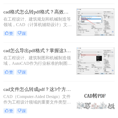
便于标注传阅、符合行业交付规范等
优势，被广泛应用于图纸提交、客户
cad格式怎么转pdf格式？高效的五大方法详解！
审阅、档案存档及移动设备查看等场
在工程设计、建筑规划和机械制造等
景。
领域，CAD（计算机辅助设计）文件
是传递设计思想的核心载体。然而，
赞
踩
当需要向客户、评审方或非技术背景
的同事展示设计方案时，直接发送
DWG或DXF等原生CAD文件往往不
cad怎么导出pdf格式？掌握这3招就够了！
是最佳选择。此时，PDF（便携式文
档格式）以其跨平台、格式固定、易
在工程设计、建筑制图和机械制造领
于查看且体积小巧的优势，成为分享
域，AutoCAD作为行业标准的制图软
和归档图纸的首选。
件，其生成的DWG文件是工作的核
赞
踩
心。然而，在文件交付、图纸审查、
打印或展示时，PDF格式因其跨平
台、高保真、易传输和不可随意修改
cad文件怎么转成pdf？这3个方法可以一试！
的特性，成为了无可替代的交换媒
介。掌握在AutoCAD中高效、高质量
CAD（Computer-Aided Design）文件
地导出PDF，是每一位CAD用户的必
作为工程设计领域的重要文件类型，
备技能。那么cad怎么导出pdf格式
经常需要转换为PDF（Portable
赞
踩
呢？
Document Format）格式以便于共享、