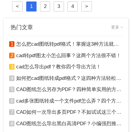
将其转换为PDF（可移植文档格式）
<
1
2
3
4
>
图。那么做好的cad怎么转pdf图呢？
下面将详细介绍几种将CAD图纸转换
为PDF图的常用方法。
热门文章
更多 >
1
怎么把cad图纸转pdf格式！掌握这3种方法就可以
2
cad转pdf图太小怎么回事？这两个方法很不错！
3
cad怎么导出pdf？教你四个导出方法！
4
如何把cad图纸转成pdf格式？这四种方法轻松转换！
5
CAD图纸怎么另存为PDF？四种简单实用的方法推荐
6
cad多张图纸转成一个文件pdf怎么弄？四个方法帮你搞定！
7
CAD如何一次导出多页PDF？不如试试这三个方法！
8
CAD图纸怎么导出黑白高清PDF？小编强烈推荐这三种方法！