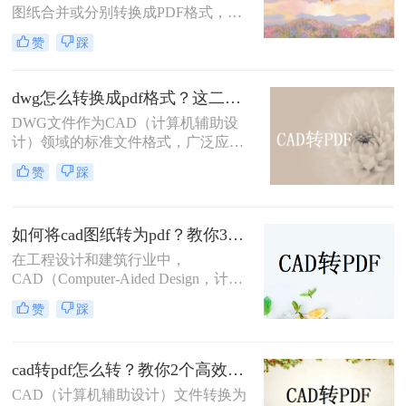
显示错误，更存在被无意中修改的风
图纸合并或分别转换成PDF格式，以
险。
便于分享、存档或打印。那么多张cad
赞
踩
图纸怎么转换成pdf格式呢？本文将介
绍两种将多张CAD图纸转换为PDF的
有效方法，帮助您更轻松地管理和分
dwg怎么转换成pdf格式？这二种方法可以试试！
发您的设计成果。
DWG文件作为CAD（计算机辅助设
计）领域的标准文件格式，广泛应用
于建筑、机械、电子等设计领域。然
赞
踩
而，有时我们需要将这些DWG文件
转换为PDF格式，以便于分享、查看
和打印。那么dwg怎么转换成pdf格式
如何将cad图纸转为pdf？教你3种容易学会的方法!
呢？本文将介绍两种将DWG转换成
PDF格式的方法。
在工程设计和建筑行业中，
CAD（Computer-Aided Design，计算
机辅助设计）图纸的共享和传输是一
赞
踩
项常见的需求。将CAD图纸转换为
PDF格式可以提高文件的兼容性和易
用性，便于非专业用户查看和打印。
cad转pdf怎么转？教你2个高效转换方法！
那么如何将cad图纸转为pdf呢？本文
将介绍三种将CAD图纸转换为PDF的
CAD（计算机辅助设计）文件转换为