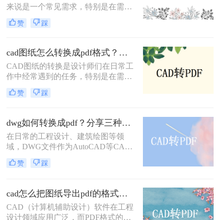
来说是一个常见需求，特别是在需要
助用户根据自己的需求选择最适合的
将图纸分享给不同平台或设备上的团
转换方式。
赞
踩
队成员时。PDF格式因其兼容性和稳
定性，成为CAD图纸转换的理想选
择。那么怎么把cad图纸转换成pdf
cad图纸怎么转换成pdf格式？教你三招解决！
呢？本文将介绍四种将CAD图纸转换
CAD图纸的转换是设计师们在日常工
为PDF的方法。
作中经常遇到的任务，特别是在需要
将设计成果分享给客户或团队成员
赞
踩
时，PDF格式因其广泛的兼容性和出
色的可读性成为首选。那么cad图纸怎
么转换成pdf格式呢？本文将介绍三种
dwg如何转换成pdf？分享三种常用的转换方法！
将CAD图纸转换成PDF格式的方法。
在日常的工程设计、建筑绘图等领
域，DWG文件作为AutoCAD等CAD
软件的标准文件格式，广泛应用于图
赞
踩
纸的创建和编辑。然而，为了更方便
地共享和查看图纸，有时我们需要将
DWG文件转换成PDF格式。那么
cad怎么把图纸导出pdf的格式？教你四个方法！
DWG如何转换成PDF呢？本文将介绍
CAD（计算机辅助设计）软件在工程
三种将DWG转换成PDF的方法。
设计领域应用广泛，而PDF格式的文