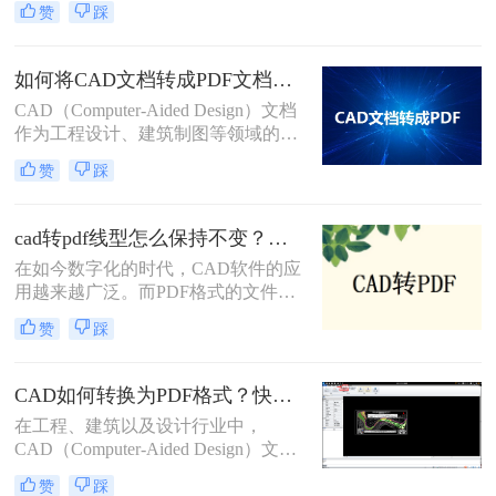
转pdf呢？以下是将多个CAD文档转
赞
踩
实际应用中，我们常常需要将CAD图
换为PDF格式的几种方法。
纸转换为PDF格式以便于分享、打印
或存档。那么怎么把一套cad图纸转
如何将CAD文档转成PDF文档？这三种转换方法快来了解下！
pdf呢？以下，将详细介绍几种将一套
CAD（Computer-Aided Design）文档
CAD图纸转换为PDF格式的方法。
作为工程设计、建筑制图等领域的重
要工具，其转换为PDF（Portable
赞
踩
Document Format）文档的需求日益增
加。PDF格式因其良好的跨平台兼容
性和内容稳定性，成为了文档共享、
cad转pdf线型怎么保持不变？试试这3个方法！
归档和展示的首选。那么如何将CAD
在如今数字化的时代，CAD软件的应
文档转成PDF文档呢？以下将详细介
用越来越广泛。而PDF格式的文件则
绍几种将CAD文档转换成PDF文档的
成为了在不同平台之间共享CAD设计
方法。
赞
踩
的常用方式。然而，在将CAD文件转
换为PDF格式时，很多人都面临着一
个普遍的问题，那就是线型的变化。
CAD如何转换为PDF格式？快来试试这三种方法吧！
那么cad转pdf线型怎么保持不变呢？
在工程、建筑以及设计行业中，
本文将介绍三种方法，帮助您实现
CAD（Computer-Aided Design）文件
CAD转PDF的过程中线型的完美保
是存储和交流复杂设计信息的标准格
留。
赞
踩
式。然而，PDF（Portable Document