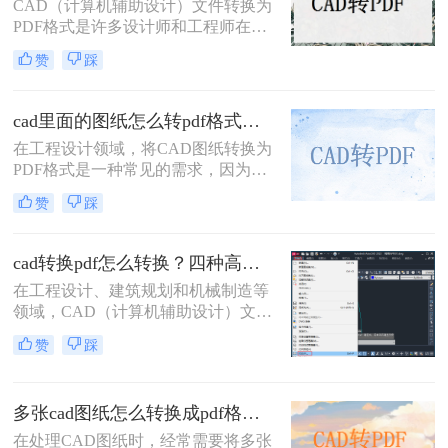
CAD（计算机辅助设计）文件转换为
PDF格式是许多设计师和工程师在日
常工作中经常遇到的需求。PDF格式
赞
踩
因其跨平台兼容性和不可编辑性，成
为分享和存档设计文件的理想选择。
那么CAD如何转换成PDF格式呢？本
cad里面的图纸怎么转pdf格式？试试这3种方法！
文将介绍四种将CAD文件转换为PDF
在工程设计领域，将CAD图纸转换为
格式的方法。
PDF格式是一种常见的需求，因为
PDF格式具有跨平台兼容性好、文件
赞
踩
体积小、易于分享和打印等优点。那
么cad里面的图纸怎么转pdf格式呢？
本文将介绍三种将CAD图纸转换为
cad转换pdf怎么转换？四种高效方法详解，轻松搞定格式转换！
PDF的方法。
在工程设计、建筑规划和机械制造等
领域，CAD（计算机辅助设计）文件
是承载核心设计思想的数字载体。然
赞
踩
而，当需要向客户展示方案、进行图
纸评审或归档时，直接发送DWG、
DXF等原生CAD文件并非最佳选择。
多张cad图纸怎么转换成pdf格式？二种实用方法详解！
原因在于，对方可能没有安装相应的
CAD软件，或者软件版本不兼容导致
在处理CAD图纸时，经常需要将多张