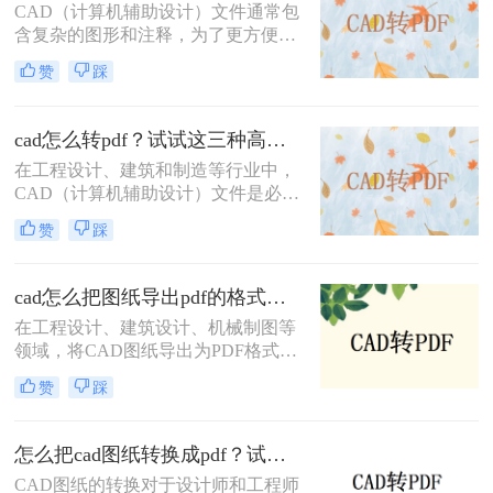
方法，帮助您轻松应对各种需求。
CAD（计算机辅助设计）文件通常包
含复杂的图形和注释，为了更方便地
共享和查看，将其转换为PDF格式是
赞
踩
一个很好的选择。那么cad直接转pdf
怎么转呢？本文将介绍三种将CAD文
件直接转换为PDF的高效方法。
cad怎么转pdf？试试这三种高效转换方法！
在工程设计、建筑和制造等行业中，
CAD（计算机辅助设计）文件是必不
可少的工具。然而，为了方便非专业
赞
踩
人员查看或打印，通常需要将这些复
杂的CAD文件转换成更通用的PDF格
式。那么cad怎么转pdf呢？本文将介
cad怎么把图纸导出pdf的格式？教你4招轻松转换！
绍三种常用的CAD转PDF的方法。
在工程设计、建筑设计、机械制图等
领域，将CAD图纸导出为PDF格式是
一项常见且重要的任务。PDF格式具
赞
踩
有跨平台、不易被修改和高度保真的
特点，非常适合用于文档的分发、归
档和打印。那么cad怎么把图纸导出
怎么把cad图纸转换成pdf？试试这三种简单方法！
pdf的格式呢？本文将详细介绍几种将
CAD图纸的转换对于设计师和工程师
CAD图纸导出为PDF格式的方法，帮