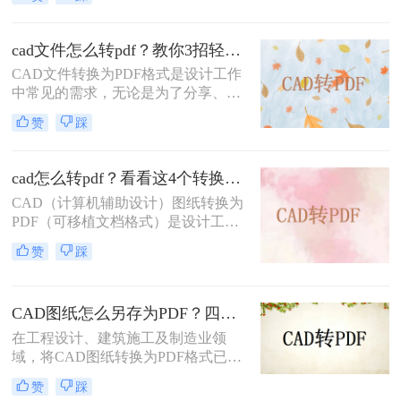
CAD图纸转换成PDF格式，以便在不
具备CAD软件的环境中查看、分享或
打印。PDF格式因其跨平台性、一致
cad文件怎么转pdf？教你3招轻松解决！
性和不可编辑性等特点，成为了理想
CAD文件转换为PDF格式是设计工作
的转换格式。那么如何把cad图纸转成
中常见的需求，无论是为了分享、存
pdf格式呢？本文将介绍四种将CAD
档还是打印，PDF格式都能提供高质
图纸转换成PDF格式的实用方法。
赞
踩
量的输出。那么CAD文件怎么转PDF
呢？本文将介绍三种将CAD文件转换
为PDF的方法。
cad怎么转pdf？看看这4个转换方法！
CAD（计算机辅助设计）图纸转换为
PDF（可移植文档格式）是设计工作
中常见的需求。PDF格式不仅具有良
赞
踩
好的兼容性和可读性，还能有效保护
设计文件的完整性和版权。那么cad怎
么转pdf呢？本文将介绍四种将CAD
CAD图纸怎么另存为PDF？四种简单实用的方法推荐
图纸转换为PDF的高效方法。
在工程设计、建筑施工及制造业领
域，将CAD图纸转换为PDF格式已成
为日常工作的标准流程。PDF格式凭
赞
踩
借跨平台兼容性强、文件体积适中、