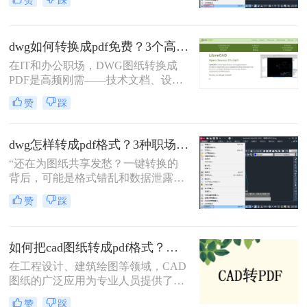
赞
踩
程师在交付文件时最怕听到的一句
话。在数字化协作日益频繁的今天，
CAD转PDF 已成为跨平台、保格式、
dwg如何转换成pdf免费？3个高效精准方法，职场人亲测无坑！
防篡改的刚性需求。
在IT和办公职场，DWG图纸转换成
PDF是高频刚需——技术文档、设计
稿、项目报告常需PDF格式分享或打
赞
踩
印。但市面上多数工具转换不精准
（文字错位、线条失真）、操作繁琐
（需装软件、调参数），甚至收费陷
dwg怎样转成pdf格式？3种职场人必备的高效方法，最后一招绝了！
阱频出。作为深耕办公软件测评7年
“还在为图纸共享发愁？一键转换的
的小编，我亲测了20+方案，排除
背后，可能是格式错乱和数据泄露的
WPS、命令行、迅捷等工具，只聚焦
双重陷阱。” 作为从业多年的办公软
真正免费、有效、安全的路径。今天
赞
踩
件测评博主，我见过太多人因选错转
分享3个方法，助你告别“转换焦虑”，
换工具而返工加班。
精准高效搞定工作。
如何把cad图纸转成pdf格式？这四种方法轻松转换！
在工程设计、建筑绘图等领域，CAD
图纸的广泛应用为专业人员提供了极
大的便利。然而，有时我们需要将
赞
踩