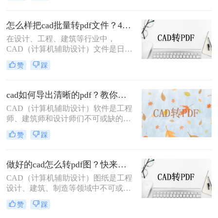
Format）文件由于其跨平台兼容性和
易于分享的特点，在日常工作中也占
怎么样把cad批量转pdf文件？4种解决方法快来试试吧！
据着重要地位。因此，将CAD文件转
在设计、工程、建筑等行业中，
换为PDF格式，成为了许多专业人士
CAD（计算机辅助设计）文件是日常
的必要技能。那么CAD如何转换为
工作中不可或缺的一部分。然而，为
PDF格式呢？本文将详细介绍几种常
赞
踩
了便于分享、打印或存档，经常需要
用的CAD转PDF的方法，帮助您掌握
将CAD文件转换为PDF格式。那么怎
这一技能。
么样把cad批量转pdf文件呢？本文将
cad如何导出清晰的pdf？教你二个实用方法！
详细介绍几种将CAD文件批量转换为
​CAD（计算机辅助设计）软件是工程
PDF文件的方法，帮助用户高效完成
师、建筑师和设计师们不可或缺的工
这一任务。
具，而PDF（可移植文档格式）文件
赞
踩
则因其跨平台兼容性和内容稳定性，
成为分享和保存设计成果的理想选
择。将CAD图纸导出为清晰的PDF文
做好的cad怎么转pdf图？快来看看这三种方法！
件，对于确保设计细节的准确传达和
CAD（计算机辅助设计）图纸是工程
在不同设备间的顺畅分享至关重要。
设计、建筑、制造等领域中不可或缺
那么cad如何导出清晰的pdf呢？以下
的重要文件。为了更方便地分享、查
将详细介绍几种将CAD文件导出为清
赞
踩
看和打印这些图纸，许多用户会选择
晰PDF的方法。