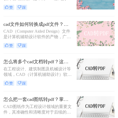
件因其跨平台、易阅读的特性，常被
赞
踩
用于文件分享和存档。因此，将CAD
图纸导出为PDF格式的需求日益增
多。那么CAD怎么把图纸导出PDF的
cad文件如何转换成pdf文件？三种快速实用的方法！
格式呢？本文将介绍四种常用的方
CAD（Computer Aided Design）文件
法，帮助您轻松实现CAD图纸到PDF
是计算机辅助设计软件的产物，广泛
的转换。
应用于工程设计、机械制图、建筑设
赞
踩
计等领域。然而，由于CAD文件的特
殊性，其在共享、传输或打印时可能
面临兼容性问题。将CAD文件转换为
怎么将多个cad文档转pdf？这三种方法最好用！
PDF格式是一种有效的解决方案，因
在工程设计、建筑制图及机械设计等
为PDF文件具有广泛的兼容性和良好
领域，CAD（计算机辅助设计）软件
的排版保持性。那么cad文件如何转换
是不可或缺的工具。然而，在需要将
成pdf文件呢？以下是将CAD文件转
赞
踩
多个CAD文档分享给非CAD软件用户
换为PDF文件的几种方法。
或进行打印时，将CAD文档转换为
PDF格式成为了一个常见的需求。
怎么把一套cad图纸转pdf？掌握这3招就够了！
PDF格式以其良好的兼容性和稳定
CAD图纸作为工程设计领域的重要文
性，确保了文档在不同设备和软件中
件，其准确性和清晰度对于后续的设
的一致呈现。那么怎么将多个cad文档
计、施工及交流至关重要。然而，在