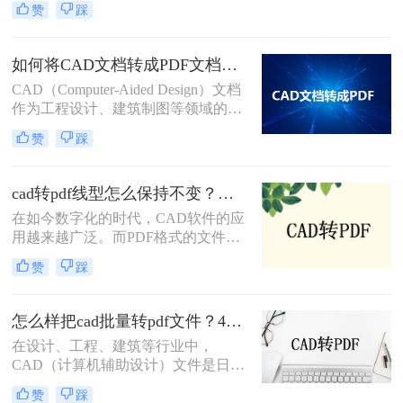
转pdf呢？以下是将多个CAD文档转
赞
踩
实际应用中，我们常常需要将CAD图
换为PDF格式的几种方法。
纸转换为PDF格式以便于分享、打印
或存档。那么怎么把一套cad图纸转
如何将CAD文档转成PDF文档？这三种转换方法快来了解下！
pdf呢？以下，将详细介绍几种将一套
CAD（Computer-Aided Design）文档
CAD图纸转换为PDF格式的方法。
作为工程设计、建筑制图等领域的重
要工具，其转换为PDF（Portable
赞
踩
Document Format）文档的需求日益增
加。PDF格式因其良好的跨平台兼容
性和内容稳定性，成为了文档共享、
cad转pdf线型怎么保持不变？试试这3个方法！
归档和展示的首选。那么如何将CAD
在如今数字化的时代，CAD软件的应
文档转成PDF文档呢？以下将详细介
用越来越广泛。而PDF格式的文件则
绍几种将CAD文档转换成PDF文档的
成为了在不同平台之间共享CAD设计
方法。
赞
踩
的常用方式。然而，在将CAD文件转
换为PDF格式时，很多人都面临着一
个普遍的问题，那就是线型的变化。
怎么样把cad批量转pdf文件？4种解决方法快来试试吧！
那么cad转pdf线型怎么保持不变呢？
在设计、工程、建筑等行业中，
本文将介绍三种方法，帮助您实现
CAD（计算机辅助设计）文件是日常
CAD转PDF的过程中线型的完美保
工作中不可或缺的一部分。然而，为
留。
赞
踩
了便于分享、打印或存档，经常需要