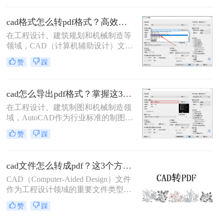
便于标注传阅、符合行业交付规范等
优势，被广泛应用于图纸提交、客户
cad格式怎么转pdf格式？高效的五大方法详解！
审阅、档案存档及移动设备查看等场
在工程设计、建筑规划和机械制造等
景。
领域，CAD（计算机辅助设计）文件
是传递设计思想的核心载体。然而，
赞
踩
当需要向客户、评审方或非技术背景
的同事展示设计方案时，直接发送
DWG或DXF等原生CAD文件往往不
cad怎么导出pdf格式？掌握这3招就够了！
是最佳选择。此时，PDF（便携式文
档格式）以其跨平台、格式固定、易
在工程设计、建筑制图和机械制造领
于查看且体积小巧的优势，成为分享
域，AutoCAD作为行业标准的制图软
和归档图纸的首选。
件，其生成的DWG文件是工作的核
赞
踩
心。然而，在文件交付、图纸审查、
打印或展示时，PDF格式因其跨平
台、高保真、易传输和不可随意修改
cad文件怎么转成pdf？这3个方法可以一试！
的特性，成为了无可替代的交换媒
介。掌握在AutoCAD中高效、高质量
CAD（Computer-Aided Design）文件
地导出PDF，是每一位CAD用户的必
作为工程设计领域的重要文件类型，
备技能。那么cad怎么导出pdf格式
经常需要转换为PDF（Portable
赞
踩
呢？
Document Format）格式以便于共享、