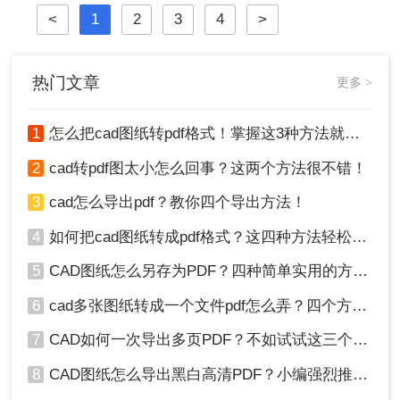
将其转换为PDF（可移植文档格式）
<
1
2
3
4
>
图。那么做好的cad怎么转pdf图呢？
下面将详细介绍几种将CAD图纸转换
为PDF图的常用方法。
热门文章
更多 >
1
怎么把cad图纸转pdf格式！掌握这3种方法就可以
2
cad转pdf图太小怎么回事？这两个方法很不错！
3
cad怎么导出pdf？教你四个导出方法！
4
如何把cad图纸转成pdf格式？这四种方法轻松转换！
5
CAD图纸怎么另存为PDF？四种简单实用的方法推荐
6
cad多张图纸转成一个文件pdf怎么弄？四个方法帮你搞定！
7
CAD如何一次导出多页PDF？不如试试这三个方法！
8
CAD图纸怎么导出黑白高清PDF？小编强烈推荐这三种方法！