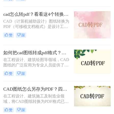
量的输出。那么CAD文件怎么转PDF
呢？本文将介绍三种将CAD文件转换
为PDF的方法。
cad怎么转pdf？看看这4个转换方法！
CAD（计算机辅助设计）图纸转换为
PDF（可移植文档格式）是设计工作
中常见的需求。PDF格式不仅具有良
赞
踩
好的兼容性和可读性，还能有效保护
设计文件的完整性和版权。那么cad怎
么转pdf呢？本文将介绍四种将CAD
如何把cad图纸转成pdf格式？这四种方法轻松转换！
图纸转换为PDF的高效方法。
在工程设计、建筑绘图等领域，CAD
图纸的广泛应用为专业人员提供了极
大的便利。然而，有时我们需要将
赞
踩
CAD图纸转换成PDF格式，以便在不
具备CAD软件的环境中查看、分享或
打印。PDF格式因其跨平台性、一致
CAD图纸怎么另存为PDF？四种简单实用的方法推荐
性和不可编辑性等特点，成为了理想
在工程设计、建筑施工及制造业领
的转换格式。那么如何把cad图纸转成
域，将CAD图纸转换为PDF格式已成
pdf格式呢？本文将介绍四种将CAD
为日常工作的标准流程。PDF格式凭
图纸转换成PDF格式的实用方法。
赞
踩
借跨平台兼容性强、文件体积适中、