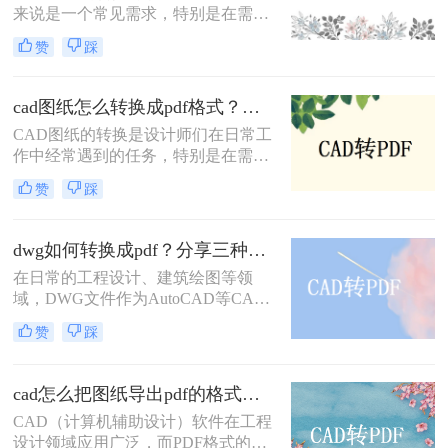
来说是一个常见需求，特别是在需要
助用户根据自己的需求选择最适合的
将图纸分享给不同平台或设备上的团
转换方式。
赞
踩
队成员时。PDF格式因其兼容性和稳
定性，成为CAD图纸转换的理想选
择。那么怎么把cad图纸转换成pdf
cad图纸怎么转换成pdf格式？教你三招解决！
呢？本文将介绍四种将CAD图纸转换
CAD图纸的转换是设计师们在日常工
为PDF的方法。
作中经常遇到的任务，特别是在需要
将设计成果分享给客户或团队成员
赞
踩
时，PDF格式因其广泛的兼容性和出
色的可读性成为首选。那么cad图纸怎
么转换成pdf格式呢？本文将介绍三种
dwg如何转换成pdf？分享三种常用的转换方法！
将CAD图纸转换成PDF格式的方法。
在日常的工程设计、建筑绘图等领
域，DWG文件作为AutoCAD等CAD
软件的标准文件格式，广泛应用于图
赞
踩
纸的创建和编辑。然而，为了更方便
地共享和查看图纸，有时我们需要将
DWG文件转换成PDF格式。那么
cad怎么把图纸导出pdf的格式？教你四个方法！
DWG如何转换成PDF呢？本文将介绍
CAD（计算机辅助设计）软件在工程
三种将DWG转换成PDF的方法。
设计领域应用广泛，而PDF格式的文