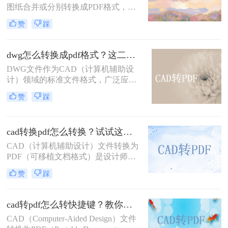
显示错误，更存在被无意中修改的风
图纸合并或分别转换成PDF格式，以
险。
便于分享、存档或打印。那么多张cad
赞
踩
图纸怎么转换成pdf格式呢？本文将介
绍两种将多张CAD图纸转换为PDF的
有效方法，帮助您更轻松地管理和分
dwg怎么转换成pdf格式？这二种方法可以试试！
发您的设计成果。
DWG文件作为CAD（计算机辅助设
计）领域的标准文件格式，广泛应用
于建筑、机械、电子等设计领域。然
赞
踩
而，有时我们需要将这些DWG文件
转换为PDF格式，以便于分享、查看
和打印。那么dwg怎么转换成pdf格式
cad转换pdf怎么转换？试试这二种实用方法！
呢？本文将介绍两种将DWG转换成
PDF格式的方法。
CAD（计算机辅助设计）文件转换为
PDF（可移植文档格式）是设计师和
工程师在日常工作中经常遇到的需
赞
踩
求。PDF格式因其良好的兼容性和易
分享性，成为与团队成员、客户和合
作伙伴交流的理想选择。那么cad转换
cad转pdf怎么转快捷键？教你二种很容易学会的方法！
pdf怎么转换呢？本文将介绍两种将
CAD（Computer-Aided Design）文件
CAD文件转换为PDF的高效方法。