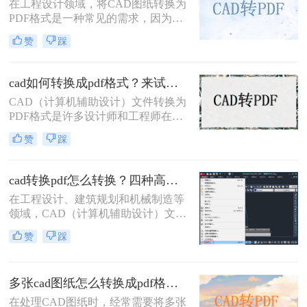
在工程设计领域，将CAD图纸转换为
PDF格式是一种常见的需求，因为
PDF格式具有跨平台兼容性好、文件
赞
踩
体积小、易于分享和打印等优点。那
么cad里面的图纸怎么转pdf格式呢？
本文将介绍三种将CAD图纸转换为
cad如何转换成pdf格式？来试试这三种方法吧！
PDF的方法。
CAD（计算机辅助设计）文件转换为
PDF格式是许多设计师和工程师在日
常工作中经常遇到的需求。PDF格式
赞
踩
因其跨平台兼容性和不可编辑性，成
为分享和存档设计文件的理想选择。
那么CAD如何转换成PDF格式呢？本
cad转换pdf怎么转换？四种高效方法详解，轻松搞定格式转换！
文将介绍四种将CAD文件转换为PDF
在工程设计、建筑规划和机械制造等
格式的方法。
领域，CAD（计算机辅助设计）文件
是承载核心设计思想的数字载体。然
赞
踩
而，当需要向客户展示方案、进行图
纸评审或归档时，直接发送DWG、
DXF等原生CAD文件并非最佳选择。
多张cad图纸怎么转换成pdf格式？二种实用方法详解！
原因在于，对方可能没有安装相应的
CAD软件，或者软件版本不兼容导致
在处理CAD图纸时，经常需要将多张