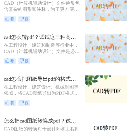
方法，帮助您轻松应对各种需求。
CAD（计算机辅助设计）文件通常包
含复杂的图形和注释，为了更方便地
共享和查看，将其转换为PDF格式是
赞
踩
一个很好的选择。那么cad直接转pdf
怎么转呢？本文将介绍三种将CAD文
件直接转换为PDF的高效方法。
cad怎么转pdf？试试这三种高效转换方法！
在工程设计、建筑和制造等行业中，
CAD（计算机辅助设计）文件是必不
可少的工具。然而，为了方便非专业
赞
踩
人员查看或打印，通常需要将这些复
杂的CAD文件转换成更通用的PDF格
式。那么cad怎么转pdf呢？本文将介
cad怎么把图纸导出pdf的格式？教你4招轻松转换！
绍三种常用的CAD转PDF的方法。
在工程设计、建筑设计、机械制图等
领域，将CAD图纸导出为PDF格式是
一项常见且重要的任务。PDF格式具
赞
踩
有跨平台、不易被修改和高度保真的
特点，非常适合用于文档的分发、归
档和打印。那么cad怎么把图纸导出
怎么把cad图纸转换成pdf？试试这三种简单方法！
pdf的格式呢？本文将详细介绍几种将
CAD图纸的转换对于设计师和工程师
CAD图纸导出为PDF格式的方法，帮