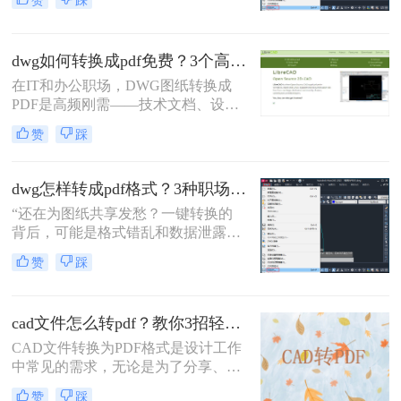
赞
踩
程师在交付文件时最怕听到的一句
话。在数字化协作日益频繁的今天，
CAD转PDF 已成为跨平台、保格式、
dwg如何转换成pdf免费？3个高效精准方法，职场人亲测无坑！
防篡改的刚性需求。
在IT和办公职场，DWG图纸转换成
PDF是高频刚需——技术文档、设计
稿、项目报告常需PDF格式分享或打
赞
踩
印。但市面上多数工具转换不精准
（文字错位、线条失真）、操作繁琐
（需装软件、调参数），甚至收费陷
dwg怎样转成pdf格式？3种职场人必备的高效方法，最后一招绝了！
阱频出。作为深耕办公软件测评7年
“还在为图纸共享发愁？一键转换的
的小编，我亲测了20+方案，排除
背后，可能是格式错乱和数据泄露的
WPS、命令行、迅捷等工具，只聚焦
双重陷阱。” 作为从业多年的办公软
真正免费、有效、安全的路径。今天
赞
踩
件测评博主，我见过太多人因选错转
分享3个方法，助你告别“转换焦虑”，
换工具而返工加班。
精准高效搞定工作。
cad文件怎么转pdf？教你3招轻松解决！
CAD文件转换为PDF格式是设计工作
中常见的需求，无论是为了分享、存
档还是打印，PDF格式都能提供高质
赞
踩