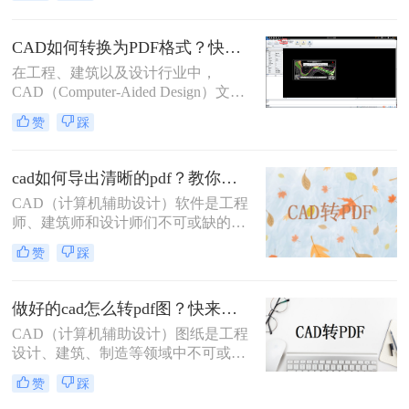
将CAD文件转换为PDF格式。那么怎
么样把cad批量转pdf文件呢？本文将
CAD如何转换为PDF格式？快来试试这三种方法吧！
详细介绍几种将CAD文件批量转换为
在工程、建筑以及设计行业中，
PDF文件的方法，帮助用户高效完成
CAD（Computer-Aided Design）文件
这一任务。
是存储和交流复杂设计信息的标准格
赞
踩
式。然而，PDF（Portable Document
Format）文件由于其跨平台兼容性和
易于分享的特点，在日常工作中也占
cad如何导出清晰的pdf？教你二个实用方法！
据着重要地位。因此，将CAD文件转
​CAD（计算机辅助设计）软件是工程
换为PDF格式，成为了许多专业人士
师、建筑师和设计师们不可或缺的工
的必要技能。那么CAD如何转换为
具，而PDF（可移植文档格式）文件
PDF格式呢？本文将详细介绍几种常
赞
踩
则因其跨平台兼容性和内容稳定性，
用的CAD转PDF的方法，帮助您掌握
成为分享和保存设计成果的理想选
这一技能。
择。将CAD图纸导出为清晰的PDF文
做好的cad怎么转pdf图？快来看看这三种方法！
件，对于确保设计细节的准确传达和
CAD（计算机辅助设计）图纸是工程
在不同设备间的顺畅分享至关重要。
设计、建筑、制造等领域中不可或缺
那么cad如何导出清晰的pdf呢？以下
的重要文件。为了更方便地分享、查
将详细介绍几种将CAD文件导出为清
赞
踩
看和打印这些图纸，许多用户会选择
晰PDF的方法。