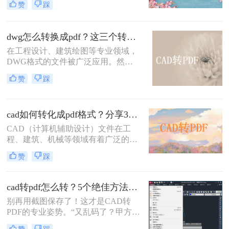
赞
踩
印时，PDF格式因其跨平台兼容性和
高质量输出而备受青睐。那么cad怎么
把图纸导出pdf的格式呢？本文将介绍
dwg怎么转换成pdf？这三个转换方法了解一下！
两种将CAD图纸导出为PDF格式的方
在工程设计、建筑绘图等专业领域，
法。
DWG格式的文件被广泛应用。然
而，在某些情况下，我们可能需要将
赞
踩
其转换为PDF格式，以便更方便地共
享、查看和打印。那么dwg怎么转换
成pdf呢？本文将介绍三种将DWG转
cad如何转化成pdf格式？分享3个操作简单的方法！
换成PDF的方法。
CAD（计算机辅助设计）文件在工
程、建筑、机械等领域有着广泛的应
用，但有时候我们需要将这些文件转
赞
踩
换成PDF格式以便分享、查看或打
印。那么cad如何转化成pdf格式呢？
本文将介绍三种将CAD文件转换成
cad转pdf怎么转？5个绝佳方法，工程师私藏技巧公开！
PDF的方法。
别再用截图保存了！这才是CAD转
PDF的专业姿势。“又乱码了？甲方说
图纸打不开！” 这是许多设计师和工