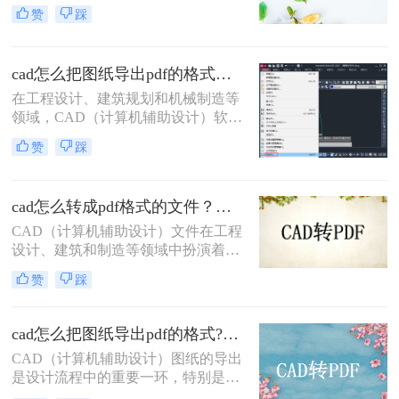
机辅助设计）图纸的共享和传输是一
赞
踩
项常见的需求。将CAD图纸转换为
PDF格式可以提高文件的兼容性和易
用性，便于非专业用户查看和打印。
cad怎么把图纸导出pdf的格式？选择最适合你的高效方法！
那么如何将cad图纸转为pdf呢？本文
将介绍三种将CAD图纸转换为PDF的
在工程设计、建筑规划和机械制造等
方法，帮助您轻松完成这一任务。
领域，CAD（计算机辅助设计）软件
是不可或缺的工具。然而，CAD源文
赞
踩
件（如DWG）的查看和传播严重依
赖于特定的软件环境，这在协作、评
审和交付环节极为不便。因此，将
cad怎么转成pdf格式的文件？分享二种实用转换方法！
CAD图纸导出为通用的PDF格式成为
了标准流程。PDF文件能完美保留图
CAD（计算机辅助设计）文件在工程
纸的矢量信息、图层、比例和布局，
设计、建筑和制造等领域中扮演着至
且几乎在任何设备上都能被无缝打
关重要的角色。然而，有时需要将
赞
踩
开。那么cad怎么把图纸导出pdf的格
CAD文件转换为PDF格式以便于共
式呢？
享、查看和打印。那么cad怎么转成
pdf格式的文件呢？本文将介绍两种将
cad怎么把图纸导出pdf的格式?了解下这二种转换方法！
CAD转换为PDF的方法。
CAD（计算机辅助设计）图纸的导出
是设计流程中的重要一环，特别是在
需要将设计成果与他人共享或进行打