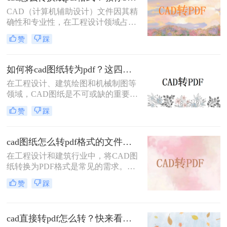
么cad图纸怎么转为pdf呢？本文将详
CAD（计算机辅助设计）文件因其精
细介绍三种将CAD图纸转换为PDF的
确性和专业性，在工程设计领域占据
实用方法。
重要地位。然而，为了便于共享、打
赞
踩
印和查看，有时需要将CAD文件转换
为PDF格式。那么cad怎么转换成pdf
格式呢？本文将介绍三种将CAD文件
如何将cad图纸转为pdf？这四个方法很不错！
转换为PDF格式的高效方法。
在工程设计、建筑绘图和机械制图等
领域，CAD图纸是不可或缺的重要工
具。然而，有时我们需要将CAD图纸
赞
踩
转换为PDF格式，以便更好地进行分
享、打印或存档。PDF格式具有跨平
台性、兼容性好以及不易被篡改的特
cad图纸怎么转pdf格式的文件？来试试这3种方法！
点，因此备受青睐。那么如何将cad图
在工程设计和建筑行业中，将CAD图
纸转为pdf呢？本文将介绍四种将
纸转换为PDF格式是常见的需求。无
CAD图纸转换为PDF的方法，帮助读
论是为了方便共享、打印还是保持图
者轻松应对这一需求。
赞
踩
纸的原始格式，掌握高效的CAD转
PDF方法都是非常重要的。那么cad图
纸怎么转pdf格式的文件呢？本文将详
cad直接转pdf怎么转？快来看这三个方法！
细介绍三种将CAD图纸转换为PDF的