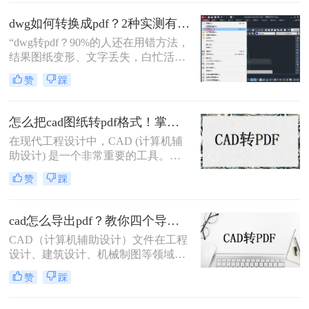
打印和存档。那么cad文件怎么转成
pdf呢？本文将介绍三种将CAD文件
dwg如何转换成pdf？2种实测有效技巧，精准无损告别格式混乱！
转换为PDF的高效方法。
“dwg转pdf？90%的人还在用错方法，
结果图纸变形、文字丢失，白忙活一
整天！”在IT、设计与工程领域，dwg
赞
踩
文件转pdf是职场日常刚需。但你是否
也经历过：转换后图纸错位、字体模
糊、甚至关键标注消失？根据行业调
怎么把cad图纸转pdf格式！掌握这3种方法就可以
研，超70%的办公人群因转换工具不
在现代工程设计中，CAD (计算机辅
靠谱，每天浪费15分钟以上处理格式
助设计) 是一个非常重要的工具。
问题。
CAD软件允许工程师们创建准确且详
赞
踩
细的图纸，以便进行设计和分析。然
而，有时候我们需要将这些CAD图纸
转换为PDF格式，以便与他人共享或
cad怎么导出pdf？教你四个导出方法！
打印。现在让我们来探讨一下怎么把
CAD（计算机辅助设计）文件在工程
cad图纸转pdf格式。
设计、建筑设计、机械制图等领域中
扮演着重要角色。有时，我们需要将
赞
踩
这些CAD文件导出为PDF格式，以便
在不同的平台和设备上进行查看和共