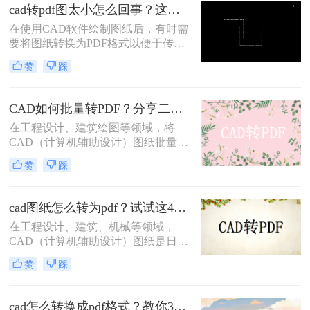
享。那么cad怎么导出pdf呢？本文将
cad转pdf图太小怎么回事？这两个方法很不错！
介绍四种将CAD文件导出为PDF的方
在使用CAD软件绘制图纸后，有时需
法。
要将图纸转换为PDF格式以便于传输
和查看。然而，在转换过程中，有时
赞
踩
会遇到CAD转PDF图太小的问题。这
可能是由于多种原因导致的，本文将
为您详细分析原因并提供cad转pdf图
CAD如何批量转PDF？分享二种高效的转换方法！
太小怎么回事解决方法。
在工程设计、建筑绘图等领域，将
CAD（计算机辅助设计）图纸批量转
换为PDF（可移植文档格式）是一个
赞
踩
常见且重要的任务。PDF格式不仅具
有高度的兼容性和可读性，还能有效
保护设计文件的完整性和版权。那么
cad图纸怎么转为pdf？试试这4种实用转换方法！
CAD如何批量转PDF呢？本文将介绍
在工程设计、建筑、机械等领域，
两种将CAD图纸批量转换为PDF的高
CAD（计算机辅助设计）图纸是日常
效方法。
工作中不可或缺的重要文件。然而，
赞
踩
为了更方便地分享、存档和打印这些
图纸，将它们转换为PDF（可移植文
档格式）格式是一个明智的选择。那
cad怎么转换成pdf格式？教你3个简单的转换方法！