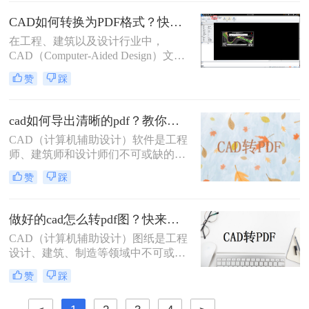
将CAD文件转换为PDF格式。那么怎
么样把cad批量转pdf文件呢？本文将
CAD如何转换为PDF格式？快来试试这三种方法吧！
详细介绍几种将CAD文件批量转换为
在工程、建筑以及设计行业中，
PDF文件的方法，帮助用户高效完成
CAD（Computer-Aided Design）文件
这一任务。
是存储和交流复杂设计信息的标准格
赞
踩
式。然而，PDF（Portable Document
Format）文件由于其跨平台兼容性和
易于分享的特点，在日常工作中也占
cad如何导出清晰的pdf？教你二个实用方法！
据着重要地位。因此，将CAD文件转
​CAD（计算机辅助设计）软件是工程
换为PDF格式，成为了许多专业人士
师、建筑师和设计师们不可或缺的工
的必要技能。那么CAD如何转换为
具，而PDF（可移植文档格式）文件
PDF格式呢？本文将详细介绍几种常
赞
踩
则因其跨平台兼容性和内容稳定性，
用的CAD转PDF的方法，帮助您掌握
成为分享和保存设计成果的理想选
这一技能。
择。将CAD图纸导出为清晰的PDF文
做好的cad怎么转pdf图？快来看看这三种方法！
件，对于确保设计细节的准确传达和
CAD（计算机辅助设计）图纸是工程
在不同设备间的顺畅分享至关重要。
设计、建筑、制造等领域中不可或缺
那么cad如何导出清晰的pdf呢？以下
的重要文件。为了更方便地分享、查
将详细介绍几种将CAD文件导出为清
赞
踩
看和打印这些图纸，许多用户会选择
晰PDF的方法。
将其转换为PDF（可移植文档格式）