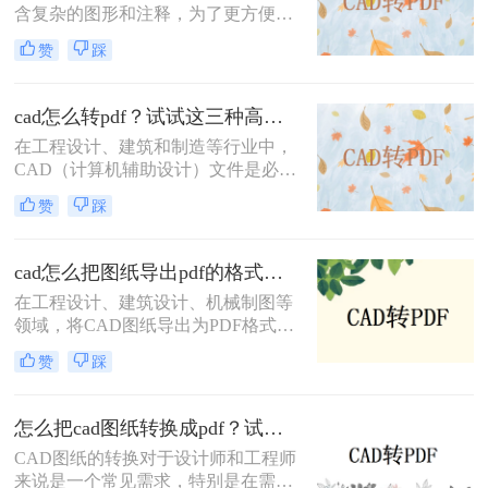
含复杂的图形和注释，为了更方便地
共享和查看，将其转换为PDF格式是
赞
踩
一个很好的选择。那么cad直接转pdf
怎么转呢？本文将介绍三种将CAD文
件直接转换为PDF的高效方法。
cad怎么转pdf？试试这三种高效转换方法！
在工程设计、建筑和制造等行业中，
CAD（计算机辅助设计）文件是必不
可少的工具。然而，为了方便非专业
赞
踩
人员查看或打印，通常需要将这些复
杂的CAD文件转换成更通用的PDF格
式。那么cad怎么转pdf呢？本文将介
cad怎么把图纸导出pdf的格式？教你4招轻松转换！
绍三种常用的CAD转PDF的方法。
在工程设计、建筑设计、机械制图等
领域，将CAD图纸导出为PDF格式是
一项常见且重要的任务。PDF格式具
赞
踩
有跨平台、不易被修改和高度保真的
特点，非常适合用于文档的分发、归
档和打印。那么cad怎么把图纸导出
怎么把cad图纸转换成pdf？试试这三种简单方法！
pdf的格式呢？本文将详细介绍几种将
CAD图纸的转换对于设计师和工程师
CAD图纸导出为PDF格式的方法，帮
来说是一个常见需求，特别是在需要
助用户根据自己的需求选择最适合的