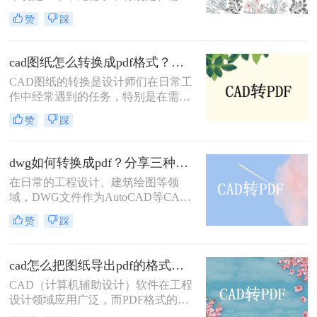
将图纸分享给不同平台或设备上的团
转换方式。
赞
踩
队成员时。PDF格式因其兼容性和稳
定性，成为CAD图纸转换的理想选
择。那么怎么把cad图纸转换成pdf
cad图纸怎么转换成pdf格式？教你三招解决！
呢？本文将介绍四种将CAD图纸转换
CAD图纸的转换是设计师们在日常工
为PDF的方法。
作中经常遇到的任务，特别是在需要
将设计成果分享给客户或团队成员
赞
踩
时，PDF格式因其广泛的兼容性和出
色的可读性成为首选。那么cad图纸怎
么转换成pdf格式呢？本文将介绍三种
dwg如何转换成pdf？分享三种常用的转换方法！
将CAD图纸转换成PDF格式的方法。
在日常的工程设计、建筑绘图等领
域，DWG文件作为AutoCAD等CAD
软件的标准文件格式，广泛应用于图
赞
踩
纸的创建和编辑。然而，为了更方便
地共享和查看图纸，有时我们需要将
DWG文件转换成PDF格式。那么
cad怎么把图纸导出pdf的格式？教你四个方法！
DWG如何转换成PDF呢？本文将介绍
CAD（计算机辅助设计）软件在工程
三种将DWG转换成PDF的方法。
设计领域应用广泛，而PDF格式的文
件因其跨平台、易阅读的特性，常被