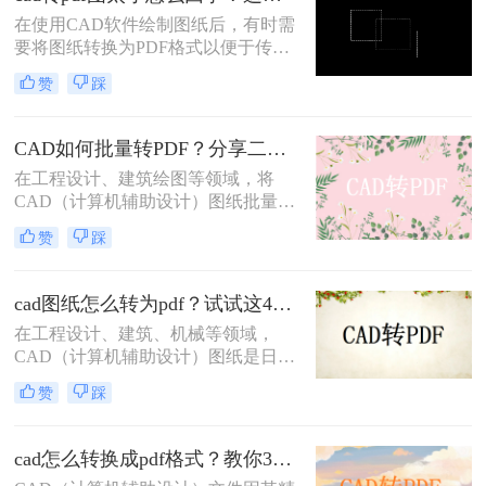
介绍四种将CAD文件导出为PDF的方
在使用CAD软件绘制图纸后，有时需
法。
要将图纸转换为PDF格式以便于传输
和查看。然而，在转换过程中，有时
赞
踩
会遇到CAD转PDF图太小的问题。这
可能是由于多种原因导致的，本文将
为您详细分析原因并提供cad转pdf图
CAD如何批量转PDF？分享二种高效的转换方法！
太小怎么回事解决方法。
在工程设计、建筑绘图等领域，将
CAD（计算机辅助设计）图纸批量转
换为PDF（可移植文档格式）是一个
赞
踩
常见且重要的任务。PDF格式不仅具
有高度的兼容性和可读性，还能有效
保护设计文件的完整性和版权。那么
cad图纸怎么转为pdf？试试这4种实用转换方法！
CAD如何批量转PDF呢？本文将介绍
在工程设计、建筑、机械等领域，
两种将CAD图纸批量转换为PDF的高
CAD（计算机辅助设计）图纸是日常
效方法。
工作中不可或缺的重要文件。然而，
赞
踩
为了更方便地分享、存档和打印这些
图纸，将它们转换为PDF（可移植文
档格式）格式是一个明智的选择。那
cad怎么转换成pdf格式？教你3个简单的转换方法！
么cad图纸怎么转为pdf呢？本文将详