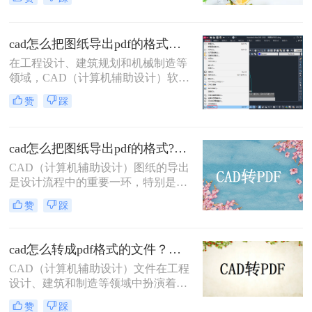
项常见的需求。将CAD图纸转换为
PDF格式可以提高文件的兼容性和易
用性，便于非专业用户查看和打印。
cad怎么把图纸导出pdf的格式？选择最适合你的高效方法！
那么如何将cad图纸转为pdf呢？本文
将介绍三种将CAD图纸转换为PDF的
在工程设计、建筑规划和机械制造等
方法，帮助您轻松完成这一任务。
领域，CAD（计算机辅助设计）软件
是不可或缺的工具。然而，CAD源文
赞
踩
件（如DWG）的查看和传播严重依
赖于特定的软件环境，这在协作、评
审和交付环节极为不便。因此，将
cad怎么把图纸导出pdf的格式?了解下这二种转换方法！
CAD图纸导出为通用的PDF格式成为
了标准流程。PDF文件能完美保留图
CAD（计算机辅助设计）图纸的导出
纸的矢量信息、图层、比例和布局，
是设计流程中的重要一环，特别是在
且几乎在任何设备上都能被无缝打
需要将设计成果与他人共享或进行打
赞
踩
开。那么cad怎么把图纸导出pdf的格
印时，PDF格式因其跨平台兼容性和
式呢？
高质量输出而备受青睐。那么cad怎么
把图纸导出pdf的格式呢？本文将介绍
cad怎么转成pdf格式的文件？分享二种实用转换方法！
两种将CAD图纸导出为PDF格式的方
CAD（计算机辅助设计）文件在工程
法。
设计、建筑和制造等领域中扮演着至
关重要的角色。然而，有时需要将
赞
踩