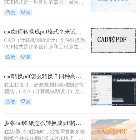
PDF格式是一种常见的需求，因为
PDF格式具有跨平台兼容性好、文件
赞
踩
体积小、易于分享和打印等优点。那
么cad里面的图纸怎么转pdf格式呢？
本文将介绍三种将CAD图纸转换为
cad如何转换成pdf格式？来试试这三种方法吧！
PDF的方法。
CAD（计算机辅助设计）文件转换为
PDF格式是许多设计师和工程师在日
常工作中经常遇到的需求。PDF格式
赞
踩
因其跨平台兼容性和不可编辑性，成
为分享和存档设计文件的理想选择。
那么CAD如何转换成PDF格式呢？本
cad转换pdf怎么转换？四种高效方法详解，轻松搞定格式转换！
文将介绍四种将CAD文件转换为PDF
在工程设计、建筑规划和机械制造等
格式的方法。
领域，CAD（计算机辅助设计）文件
是承载核心设计思想的数字载体。然
赞
踩
而，当需要向客户展示方案、进行图
纸评审或归档时，直接发送DWG、
DXF等原生CAD文件并非最佳选择。
多张cad图纸怎么转换成pdf格式？二种实用方法详解！
原因在于，对方可能没有安装相应的
CAD软件，或者软件版本不兼容导致
在处理CAD图纸时，经常需要将多张
显示错误，更存在被无意中修改的风
图纸合并或分别转换成PDF格式，以