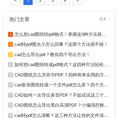
<
1
2
3
4
>
图。那么做好的cad怎么转pdf图呢？
下面将详细介绍几种将CAD图纸转换
为PDF图的常用方法。
热门文章
更多 >
1
怎么把cad图纸转pdf格式！掌握这3种方法就可以
2
cad转pdf图太小怎么回事？这两个方法很不错！
3
cad怎么导出pdf？教你四个导出方法！
4
如何把cad图纸转成pdf格式？这四种方法轻松转换！
5
CAD图纸怎么另存为PDF？四种简单实用的方法推荐
6
cad多张图纸转成一个文件pdf怎么弄？四个方法帮你搞定！
7
CAD如何一次导出多页PDF？不如试试这三个方法！
8
CAD图纸怎么导出黑白高清PDF？小编强烈推荐这三种方法！
9
cad转pdf怎么清晰？这三种方法让你的文件清晰无比！