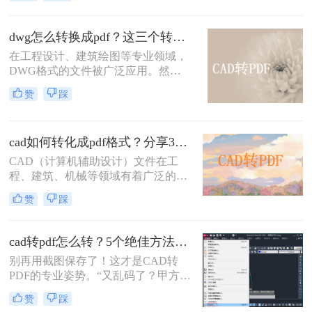
CAD文件转换为PDF格式以便于共
享、查看和打印。那么cad怎么转成
pdf格式的文件呢？本文将介绍两种将
dwg怎么转换成pdf？这三个转换方法了解一下！
CAD转换为PDF的方法。
在工程设计、建筑绘图等专业领域，
DWG格式的文件被广泛应用。然
而，在某些情况下，我们可能需要将
赞
踩
其转换为PDF格式，以便更方便地共
享、查看和打印。那么dwg怎么转换
成pdf呢？本文将介绍三种将DWG转
cad如何转化成pdf格式？分享3个操作简单的方法！
换成PDF的方法。
CAD（计算机辅助设计）文件在工
程、建筑、机械等领域有着广泛的应
用，但有时候我们需要将这些文件转
赞
踩
换成PDF格式以便分享、查看或打
印。那么cad如何转化成pdf格式呢？
本文将介绍三种将CAD文件转换成
cad转pdf怎么转？5个绝佳方法，工程师私藏技巧公开！
PDF的方法。
别再用截图保存了！这才是CAD转
PDF的专业姿势。“又乱码了？甲方说
图纸打不开！” 这是许多设计师和工
赞
踩
程师在交付文件时最怕听到的一句