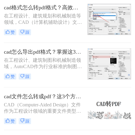
优势，被广泛应用于图纸提交、客户
cad格式怎么转pdf格式？高效的五大方法详解！
审阅、档案存档及移动设备查看等场
在工程设计、建筑规划和机械制造等
景。
领域，CAD（计算机辅助设计）文件
是传递设计思想的核心载体。然而，
赞
踩
当需要向客户、评审方或非技术背景
的同事展示设计方案时，直接发送
DWG或DXF等原生CAD文件往往不
cad怎么导出pdf格式？掌握这3招就够了！
是最佳选择。此时，PDF（便携式文
档格式）以其跨平台、格式固定、易
在工程设计、建筑制图和机械制造领
于查看且体积小巧的优势，成为分享
域，AutoCAD作为行业标准的制图软
和归档图纸的首选。
件，其生成的DWG文件是工作的核
赞
踩
心。然而，在文件交付、图纸审查、
打印或展示时，PDF格式因其跨平
台、高保真、易传输和不可随意修改
cad文件怎么转成pdf？这3个方法可以一试！
的特性，成为了无可替代的交换媒
介。掌握在AutoCAD中高效、高质量
CAD（Computer-Aided Design）文件
地导出PDF，是每一位CAD用户的必
作为工程设计领域的重要文件类型，
备技能。那么cad怎么导出pdf格式
经常需要转换为PDF（Portable
赞
踩
呢？
Document Format）格式以便于共享、
打印和存档。那么cad文件怎么转成