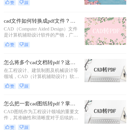
赞
踩
用于文件分享和存档。因此，将CAD
图纸导出为PDF格式的需求日益增
多。那么CAD怎么把图纸导出PDF的
cad文件如何转换成pdf文件？三种快速实用的方法！
格式呢？本文将介绍四种常用的方
CAD（Computer Aided Design）文件
法，帮助您轻松实现CAD图纸到PDF
是计算机辅助设计软件的产物，广泛
的转换。
应用于工程设计、机械制图、建筑设
赞
踩
计等领域。然而，由于CAD文件的特
殊性，其在共享、传输或打印时可能
面临兼容性问题。将CAD文件转换为
怎么将多个cad文档转pdf？这三种方法最好用！
PDF格式是一种有效的解决方案，因
在工程设计、建筑制图及机械设计等
为PDF文件具有广泛的兼容性和良好
领域，CAD（计算机辅助设计）软件
的排版保持性。那么cad文件如何转换
是不可或缺的工具。然而，在需要将
成pdf文件呢？以下是将CAD文件转
赞
踩
多个CAD文档分享给非CAD软件用户
换为PDF文件的几种方法。
或进行打印时，将CAD文档转换为
PDF格式成为了一个常见的需求。
怎么把一套cad图纸转pdf？掌握这3招就够了！
PDF格式以其良好的兼容性和稳定
CAD图纸作为工程设计领域的重要文
性，确保了文档在不同设备和软件中
件，其准确性和清晰度对于后续的设
的一致呈现。那么怎么将多个cad文档
计、施工及交流至关重要。然而，在
转pdf呢？以下是将多个CAD文档转
赞
踩
实际应用中，我们常常需要将CAD图