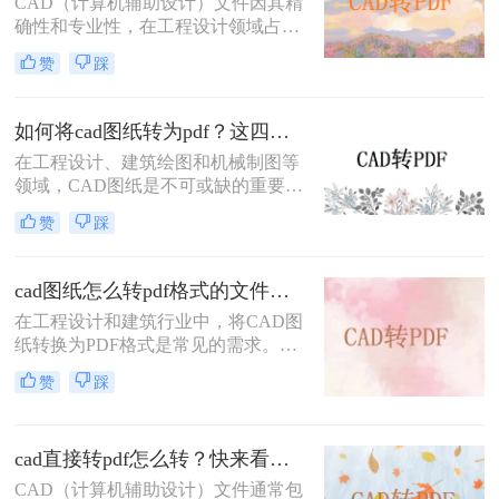
CAD（计算机辅助设计）文件因其精
细介绍三种将CAD图纸转换为PDF的
确性和专业性，在工程设计领域占据
实用方法。
重要地位。然而，为了便于共享、打
赞
踩
印和查看，有时需要将CAD文件转换
为PDF格式。那么cad怎么转换成pdf
格式呢？本文将介绍三种将CAD文件
如何将cad图纸转为pdf？这四个方法很不错！
转换为PDF格式的高效方法。
在工程设计、建筑绘图和机械制图等
领域，CAD图纸是不可或缺的重要工
具。然而，有时我们需要将CAD图纸
赞
踩
转换为PDF格式，以便更好地进行分
享、打印或存档。PDF格式具有跨平
台性、兼容性好以及不易被篡改的特
cad图纸怎么转pdf格式的文件？来试试这3种方法！
点，因此备受青睐。那么如何将cad图
在工程设计和建筑行业中，将CAD图
纸转为pdf呢？本文将介绍四种将
纸转换为PDF格式是常见的需求。无
CAD图纸转换为PDF的方法，帮助读
论是为了方便共享、打印还是保持图
者轻松应对这一需求。
赞
踩
纸的原始格式，掌握高效的CAD转
PDF方法都是非常重要的。那么cad图
纸怎么转pdf格式的文件呢？本文将详
cad直接转pdf怎么转？快来看这三个方法！
细介绍三种将CAD图纸转换为PDF的
方法，帮助您轻松应对各种需求。
CAD（计算机辅助设计）文件通常包