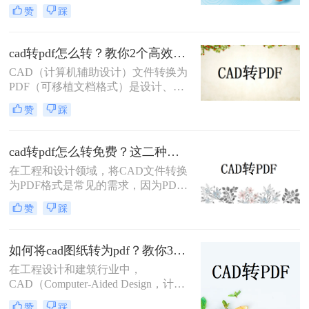
Format）格式，可以方便地进行文件
赞
踩
共享、打印和存档。那么cad转pdf怎
么转快捷键呢？本文将介绍两种高效
的CAD转PDF方法，帮助您快速实现
cad转pdf怎么转？教你2个高效转换方法！
文件转换。
CAD（计算机辅助设计）文件转换为
PDF（可移植文档格式）是设计、建
筑和工程领域常见的任务。PDF格式
赞
踩
不仅具有高度的兼容性和可读性，还
能有效保护设计文件的完整性。那么
CAD转PDF怎么转呢？本文将介绍两
cad转pdf怎么转免费？这二种转换方法帮你解决！
种将CAD文件转换为PDF的方法。
在工程和设计领域，将CAD文件转换
为PDF格式是常见的需求，因为PDF
格式便于查看、分享和打印。那么cad
赞
踩
转pdf怎么转免费呢？本文将介绍两种
免费的CAD转PDF的方法，帮助您轻
松完成CAD转PDF的任务。
如何将cad图纸转为pdf？教你3种容易学会的方法!
在工程设计和建筑行业中，
CAD（Computer-Aided Design，计算
机辅助设计）图纸的共享和传输是一
赞
踩