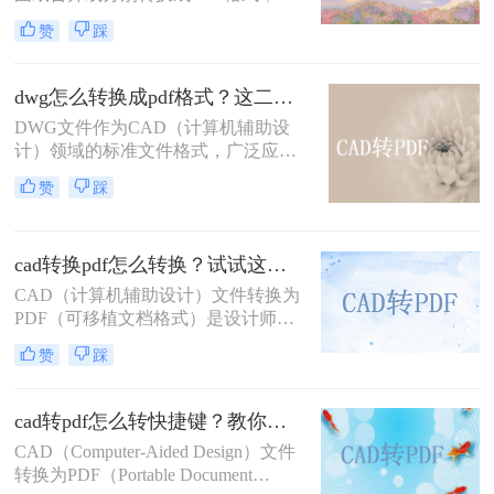
险。
便于分享、存档或打印。那么多张cad
赞
踩
图纸怎么转换成pdf格式呢？本文将介
绍两种将多张CAD图纸转换为PDF的
有效方法，帮助您更轻松地管理和分
dwg怎么转换成pdf格式？这二种方法可以试试！
发您的设计成果。
DWG文件作为CAD（计算机辅助设
计）领域的标准文件格式，广泛应用
于建筑、机械、电子等设计领域。然
赞
踩
而，有时我们需要将这些DWG文件
转换为PDF格式，以便于分享、查看
和打印。那么dwg怎么转换成pdf格式
cad转换pdf怎么转换？试试这二种实用方法！
呢？本文将介绍两种将DWG转换成
PDF格式的方法。
CAD（计算机辅助设计）文件转换为
PDF（可移植文档格式）是设计师和
工程师在日常工作中经常遇到的需
赞
踩
求。PDF格式因其良好的兼容性和易
分享性，成为与团队成员、客户和合
作伙伴交流的理想选择。那么cad转换
cad转pdf怎么转快捷键？教你二种很容易学会的方法！
pdf怎么转换呢？本文将介绍两种将
CAD（Computer-Aided Design）文件
CAD文件转换为PDF的高效方法。
转换为PDF（Portable Document