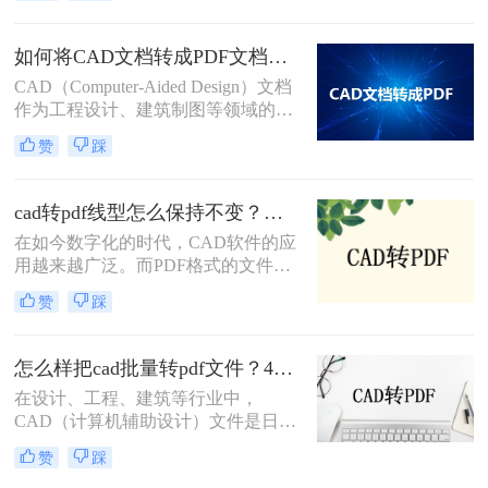
换为PDF格式的几种方法。
纸转换为PDF格式以便于分享、打印
或存档。那么怎么把一套cad图纸转
如何将CAD文档转成PDF文档？这三种转换方法快来了解下！
pdf呢？以下，将详细介绍几种将一套
CAD（Computer-Aided Design）文档
CAD图纸转换为PDF格式的方法。
作为工程设计、建筑制图等领域的重
要工具，其转换为PDF（Portable
赞
踩
Document Format）文档的需求日益增
加。PDF格式因其良好的跨平台兼容
性和内容稳定性，成为了文档共享、
cad转pdf线型怎么保持不变？试试这3个方法！
归档和展示的首选。那么如何将CAD
在如今数字化的时代，CAD软件的应
文档转成PDF文档呢？以下将详细介
用越来越广泛。而PDF格式的文件则
绍几种将CAD文档转换成PDF文档的
成为了在不同平台之间共享CAD设计
方法。
赞
踩
的常用方式。然而，在将CAD文件转
换为PDF格式时，很多人都面临着一
个普遍的问题，那就是线型的变化。
怎么样把cad批量转pdf文件？4种解决方法快来试试吧！
那么cad转pdf线型怎么保持不变呢？
在设计、工程、建筑等行业中，
本文将介绍三种方法，帮助您实现
CAD（计算机辅助设计）文件是日常
CAD转PDF的过程中线型的完美保
工作中不可或缺的一部分。然而，为
留。
赞
踩
了便于分享、打印或存档，经常需要