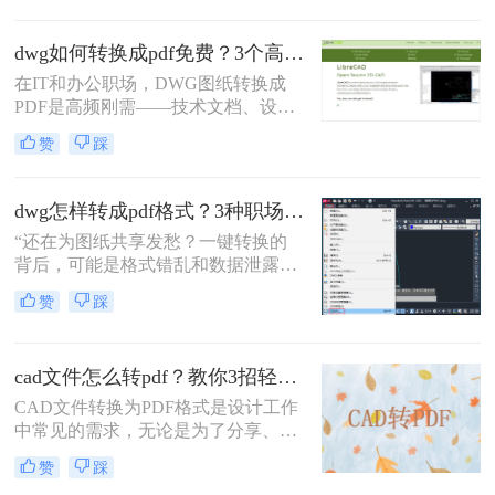
话。在数字化协作日益频繁的今天，
CAD转PDF 已成为跨平台、保格式、
dwg如何转换成pdf免费？3个高效精准方法，职场人亲测无坑！
防篡改的刚性需求。
在IT和办公职场，DWG图纸转换成
PDF是高频刚需——技术文档、设计
稿、项目报告常需PDF格式分享或打
赞
踩
印。但市面上多数工具转换不精准
（文字错位、线条失真）、操作繁琐
（需装软件、调参数），甚至收费陷
dwg怎样转成pdf格式？3种职场人必备的高效方法，最后一招绝了！
阱频出。作为深耕办公软件测评7年
“还在为图纸共享发愁？一键转换的
的小编，我亲测了20+方案，排除
背后，可能是格式错乱和数据泄露的
WPS、命令行、迅捷等工具，只聚焦
双重陷阱。” 作为从业多年的办公软
真正免费、有效、安全的路径。今天
赞
踩
件测评博主，我见过太多人因选错转
分享3个方法，助你告别“转换焦虑”，
换工具而返工加班。
精准高效搞定工作。
cad文件怎么转pdf？教你3招轻松解决！
CAD文件转换为PDF格式是设计工作
中常见的需求，无论是为了分享、存
档还是打印，PDF格式都能提供高质
赞
踩
量的输出。那么CAD文件怎么转PDF