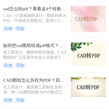
呢？本文将介绍三种将CAD文件转换
为PDF的方法。
cad怎么转pdf？看看这4个转换方法！
CAD（计算机辅助设计）图纸转换为
PDF（可移植文档格式）是设计工作
中常见的需求。PDF格式不仅具有良
赞
踩
好的兼容性和可读性，还能有效保护
设计文件的完整性和版权。那么cad怎
么转pdf呢？本文将介绍四种将CAD
如何把cad图纸转成pdf格式？这四种方法轻松转换！
图纸转换为PDF的高效方法。
在工程设计、建筑绘图等领域，CAD
图纸的广泛应用为专业人员提供了极
大的便利。然而，有时我们需要将
赞
踩
CAD图纸转换成PDF格式，以便在不
具备CAD软件的环境中查看、分享或
打印。PDF格式因其跨平台性、一致
CAD图纸怎么另存为PDF？四种简单实用的方法推荐
性和不可编辑性等特点，成为了理想
在工程设计、建筑施工及制造业领
的转换格式。那么如何把cad图纸转成
域，将CAD图纸转换为PDF格式已成
pdf格式呢？本文将介绍四种将CAD
为日常工作的标准流程。PDF格式凭
图纸转换成PDF格式的实用方法。
赞
踩
借跨平台兼容性强、文件体积适中、
便于标注传阅、符合行业交付规范等