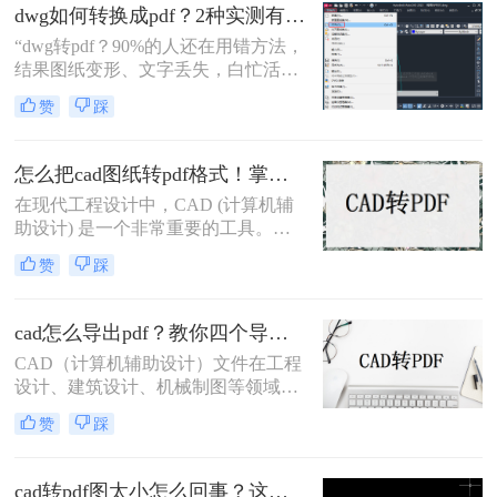
pdf呢？本文将介绍三种将CAD文件
dwg如何转换成pdf？2种实测有效技巧，精准无损告别格式混乱！
转换为PDF的高效方法。
“dwg转pdf？90%的人还在用错方法，
结果图纸变形、文字丢失，白忙活一
整天！”在IT、设计与工程领域，dwg
赞
踩
文件转pdf是职场日常刚需。但你是否
也经历过：转换后图纸错位、字体模
糊、甚至关键标注消失？根据行业调
怎么把cad图纸转pdf格式！掌握这3种方法就可以
研，超70%的办公人群因转换工具不
在现代工程设计中，CAD (计算机辅
靠谱，每天浪费15分钟以上处理格式
助设计) 是一个非常重要的工具。
问题。
CAD软件允许工程师们创建准确且详
赞
踩
细的图纸，以便进行设计和分析。然
而，有时候我们需要将这些CAD图纸
转换为PDF格式，以便与他人共享或
cad怎么导出pdf？教你四个导出方法！
打印。现在让我们来探讨一下怎么把
CAD（计算机辅助设计）文件在工程
cad图纸转pdf格式。
设计、建筑设计、机械制图等领域中
扮演着重要角色。有时，我们需要将
赞
踩
这些CAD文件导出为PDF格式，以便
在不同的平台和设备上进行查看和共
享。那么cad怎么导出pdf呢？本文将
cad转pdf图太小怎么回事？这两个方法很不错！