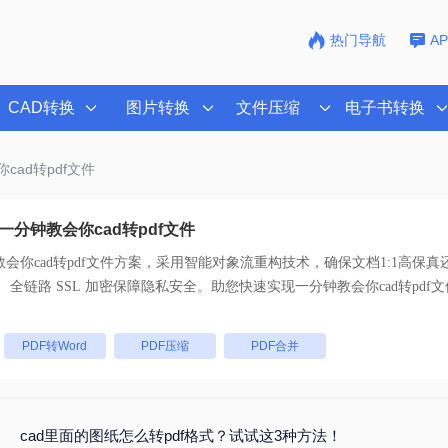
热门导航
A
CAD转换
图片转换
文件压缩
电子书转换
cad转pdf文件
分钟教会你cad转pdf文件
会你cad转pdf文件
方案，采用智能对象流重构技术，确保文档1:1高保真
支持一键批量处理， 全链路 SSL 加密保障隐私安全。助您快速实现
一分钟教会你cad转pdf文
：
PDF转Word
PDF压缩
PDF合并
cad里面的图纸怎么转pdf格式？试试这3种方法！