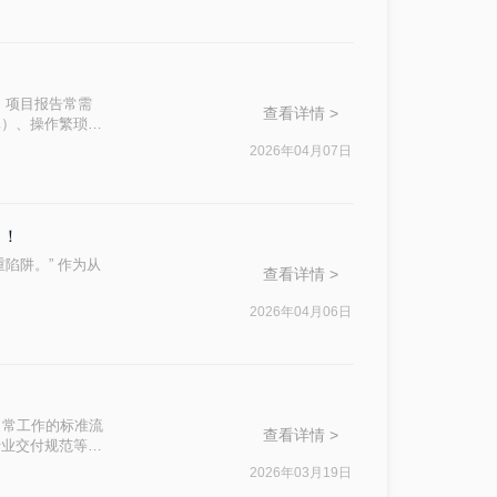
、项目报告常需
查看详情 >
真）、操作繁琐
小编，我亲测了
2026年04月07日
全的路径。今天分
了！
陷阱。” 作为从
查看详情 >
2026年04月06日
日常工作的标准流
查看详情 >
行业交付规范等优
。
2026年03月19日