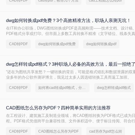
CAD转PDF
cad转pdf，教你几个方法
cad工程图怎么转pdf
dwg如何转换成pdf免费？3个高效精准方法，职场人亲测无坑！
在IT和办公职场，DWG图纸转换成PDF是高频刚需——技术文档、设计稿
PDF格式分享或打印。但市面上多数工具转换不精准（文字错位、线条失
（需装软件、调参数），甚至收费陷阱频出。作为深耕办公软件测评7年的
CAD转PDF
dwg如何转换成pdf免费
dwg如何转换成pdf
20+方案，排除WPS、命令行、迅捷等工具，只聚焦真正免费、有效、安
享3个方法，助你告别“转换焦虑”，精准高效搞定工作。
dwg怎样转成pdf格式？3种职场人必备的高效方法，最后一招绝
“还在为图纸共享发愁？一键转换的背后，可能是格式错乱和数据泄露的双重
业多年的办公软件测评博主，我见过太多人因选错转换工具而返工加班。
CAD转PDF
如何将cad转成pdf格式，分享一种简单的方法
dwg怎样转成pdf格式
CAD图纸怎么另存为PDF？四种简单实用的方法推荐
在工程设计、建筑施工及制造业领域，将CAD图纸转换为PDF格式已成为
程。PDF格式凭借跨平台兼容性强、文件体积适中、便于标注传阅、符合
势，被广泛应用于图纸提交、客户审阅、档案存档及移动设备查看等场景
CAD转PDF
CAD图纸怎么另存为PDF
cad另存为pdf怎么转