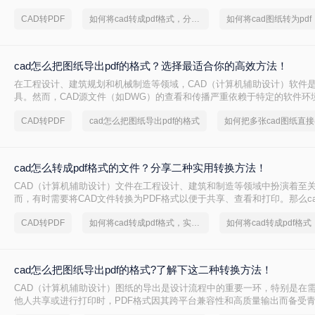
于非专业用户查看和打印。那么如何将cad图纸转为pdf呢？本文将介绍三种
CAD转PDF
如何将cad转成pdf格式，分享一种简单的方法
如何将cad图纸转为pdf
为PDF的方法，帮助您轻松完成这一任务。
cad怎么把图纸导出pdf的格式？选择最适合你的高效方法！
在工程设计、建筑规划和机械制造等领域，CAD（计算机辅助设计）软件
具。然而，CAD源文件（如DWG）的查看和传播严重依赖于特定的软件环
评审和交付环节极为不便。因此，将CAD图纸导出为通用的PDF格式成为了
CAD转PDF
cad怎么把图纸导出pdf的格式
文件能完美保留图纸的矢量信息、图层、比例和布局，且几乎在任何设备
开。那么cad怎么把图纸导出pdf的格式呢？
cad怎么转成pdf格式的文件？分享二种实用转换方法！
CAD（计算机辅助设计）文件在工程设计、建筑和制造等领域中扮演着至
而，有时需要将CAD文件转换为PDF格式以便于共享、查看和打印。那么cad
式的文件呢？本文将介绍两种将CAD转换为PDF的方法。
CAD转PDF
如何将cad转成pdf格式，实用的方法来了
cad怎么把图纸导出pdf的格式?了解下这二种转换方法！
CAD（计算机辅助设计）图纸的导出是设计流程中的重要一环，特别是在
他人共享或进行打印时，PDF格式因其跨平台兼容性和高质量输出而备受青
么把图纸导出pdf的格式呢？本文将介绍两种将CAD图纸导出为PDF格式的