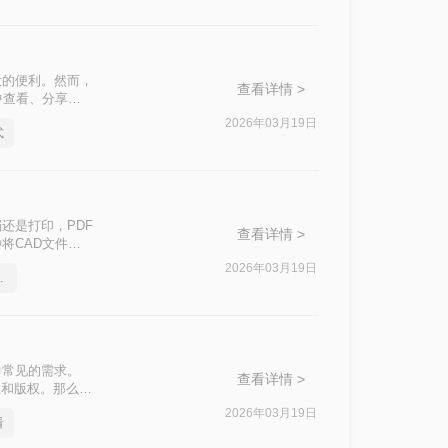
大的便利。然而，
查看详情 >
中查看、分享或
的转换格式。那么
2026年03月19日
式
式的实用方法。
还是打印，PDF
查看详情 >
将CAD文件转
2026年03月19日
一招轻松解决
中常见的需求。
查看详情 >
性和版权。那么
2026年03月19日
看