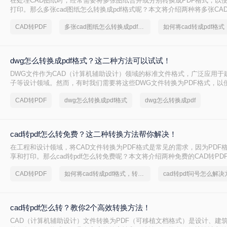
在处理CAD图纸时，经常需要将多张图纸合并或分别转换成PDF格式，以
打印。那么多张cad图纸怎么转换成pdf格式呢？本文将介绍两种将多张CAD
的有效方法，帮助您更轻松地管理和分发您的设计成果。
CAD转PDF
多张cad图纸怎么转换成pdf格式
dwg怎么转换成pdf格式？这二种方法可以试试！
DWG文件作为CAD（计算机辅助设计）领域的标准文件格式，广泛应用于
子等设计领域。然而，有时我们需要将这些DWG文件转换为PDF格式，以
和打印。那么dwg怎么转换成pdf格式呢？本文将介绍两种将DWG转换成P
CAD转PDF
dwg怎么转换成pdf格式
dwg怎么转换成pdf
cad转pdf怎么转免费？这二种转换方法帮你解决！
在工程和设计领域，将CAD文件转换为PDF格式是常见的需求，因为PDF
享和打印。那么cad转pdf怎么转免费呢？本文将介绍两种免费的CAD转PD
轻松完成CAD转PDF的任务。
CAD转PDF
如何将cad转成pdf格式，转转大师帮你解决
cad转pdf问号怎么解决
cad转pdf怎么转？教你2个高效转换方法！
CAD（计算机辅助设计）文件转换为PDF（可移植文档格式）是设计、建