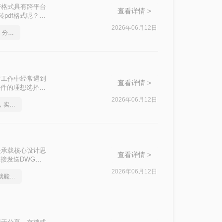
F格式具有跨平台
查看详情 >
pdf格式呢？本
2026年06月12日
如何将cad转成pdf格式，分享一种简单的方法
常工作中经常遇到
查看详情 >
文件的理想选择。
格式的方法。
2026年06月12日
如何将cad转成pdf格式，实用的方法来了
是承载核心设计思
查看详情 >
接发送DWG、
AD软件，或者
2026年06月12日
cad如何转成pdf，一招就能轻松搞定