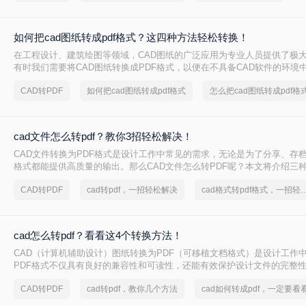
如何把cad图纸转成pdf格式？这四种方法轻松转换！
在工程设计、建筑绘图等领域，CAD图纸的广泛应用为专业人员提供了极
有时我们需要将CAD图纸转换成PDF格式，以便在不具备CAD软件的环境
打印。PDF格式因其跨平台性、一致性和不可编辑性等特点，成为了理想
CAD转PDF
如何把cad图纸转成pdf格式
怎么把cad图纸转成pdf格
如何把cad图纸转成pdf格式呢？本文将介绍四种将CAD图纸转换成PDF格
cad文件怎么转pdf？教你3招轻松解决！
CAD文件转换为PDF格式是设计工作中常见的需求，无论是为了分享、存档
格式都能提供高质量的输出。那么CAD文件怎么转PDF呢？本文将介绍三种
换为PDF的方法。
CAD转PDF
cad转pdf，一招轻松解决
cad格式转pdf格式，
cad怎么转pdf？看看这4个转换方法！
CAD（计算机辅助设计）图纸转换为PDF（可移植文档格式）是设计工作
PDF格式不仅具有良好的兼容性和可读性，还能有效保护设计文件的完整
cad怎么转pdf呢？本文将介绍四种将CAD图纸转换为PDF的高效方法。
CAD转PDF
cad转pdf，教你几个方法
cad如何转成pdf，一定要看