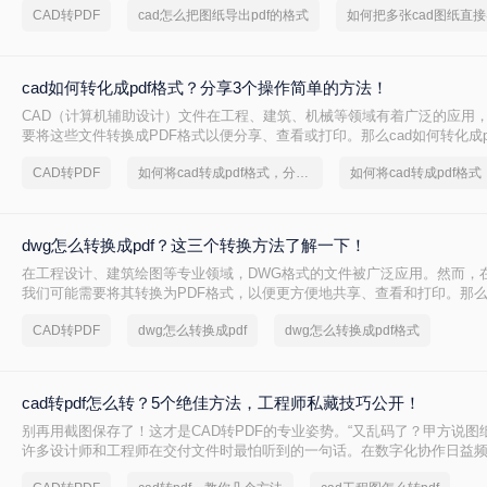
CAD转PDF
cad怎么把图纸导出pdf的格式
cad如何转化成pdf格式？分享3个操作简单的方法！
CAD（计算机辅助设计）文件在工程、建筑、机械等领域有着广泛的应用
要将这些文件转换成PDF格式以便分享、查看或打印。那么cad如何转化成p
将介绍三种将CAD文件转换成PDF的方法。
CAD转PDF
如何将cad转成pdf格式，分享一种简单的方法
dwg怎么转换成pdf？这三个转换方法了解一下！
在工程设计、建筑绘图等专业领域，DWG格式的文件被广泛应用。然而，
我们可能需要将其转换为PDF格式，以便更方便地共享、查看和打印。那么
pdf呢？本文将介绍三种将DWG转换成PDF的方法。
CAD转PDF
dwg怎么转换成pdf
dwg怎么转换成pdf格式
cad转pdf怎么转？5个绝佳方法，工程师私藏技巧公开！
别再用截图保存了！这才是CAD转PDF的专业姿势。“又乱码了？甲方说图纸
许多设计师和工程师在交付文件时最怕听到的一句话。在数字化协作日益频
转PDF 已成为跨平台、保格式、防篡改的刚性需求。