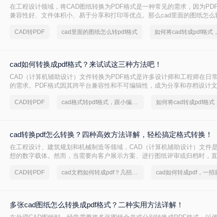
在工程设计领域，将CAD图纸转换为PDF格式是一种常见的需求，因为PD
兼容性好、文件体积小、易于分享和打印等优点。那么cad里面的图纸怎么转
文将介绍三种将CAD图纸转换为PDF的方法。
CAD转PDF
cad里面的图纸怎么转pdf格式
cad如何转换成pdf格式？来试试这三种方法吧！
CAD（计算机辅助设计）文件转换为PDF格式是许多设计师和工程师在日
的需求。PDF格式因其跨平台兼容性和不可编辑性，成为分享和存档设计
那么CAD如何转换成PDF格式呢？本文将介绍四种将CAD文件转换为PDF
CAD转PDF
cad格式转pdf格式，跟小编来学习吧
cad转换pdf怎么转换？四种高效方法详解，轻松搞定格式转换！
在工程设计、建筑规划和机械制造等领域，CAD（计算机辅助设计）文件
想的数字载体。然而，当需要向客户展示方案、进行图纸评审或归档时，直
DXF等原生CAD文件并非最佳选择。原因在于，对方可能没有安装相应的C
CAD转PDF
cad文档如何转成pdf？几招轻松搞定
软件版本不兼容导致显示错误，更存在被无意中修改的风险。
多张cad图纸怎么转换成pdf格式？二种实用方法详解！