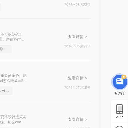
将CAD图纸转换
2026年05月23日
是不可或缺的工
查看详情 >
境，这在协作、
标准流程。PDF
2026年05月23日
如何把多张cad图纸直接导出成pdf
上都能被无缝打
关重要的角色。然
查看详情 >
怎么转成pdf格
2026年05月15日
如何将cad转成pdf格式，分享一种简单的方法
客户端
需要将设计成果与
APP
查看详情 >
睐。那么cad怎
方法。