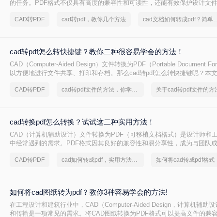
的任务。PDF格式不仅具有高度的兼容性和可读性，还能有效保护设计文
CAD转PDF怎么转呢？本文将介绍两种将CAD文件转换为PDF的方法。
CAD转PDF
cad转pdf，教你几个方法
cad文档如何转成pdf？简单
cad转pdf怎么转快捷键？教你二种很容易学会的方法！
CAD（Computer-Aided Design）文件转换为PDF（Portable Document 
以方便地进行文件共享、打印和存档。那么cad转pdf怎么转快捷键呢？本
的CAD转PDF方法，帮助您快速实现文件转换。
CAD转PDF
cad转pdf文件的方法，你学会了吗
cad转换pdf怎么转换？试试这二种实用方法！
CAD（计算机辅助设计）文件转换为PDF（可移植文档格式）是设计师和
中经常遇到的需求。PDF格式因其良好的兼容性和易分享性，成为与团队
伙伴交流的理想选择。那么cad转换pdf怎么转换呢？本文将介绍两种将CAD
CAD转PDF
cad如何转成pdf，实用方法不要错过
的高效方法。
如何将cad图纸转为pdf？教你3种容易学会的方法!
在工程设计和建筑行业中，CAD（Computer-Aided Design，计算机辅
和传输是一项常见的需求。将CAD图纸转换为PDF格式可以提高文件的兼