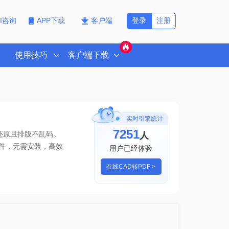
登录
注册
PI咨询
APP下载
客户端
使用技巧
客户端下载
实时引擎统计
7251
人
还原且排版不乱码。
件
，无需安装，高效
用户已经体验
在线CAD转PDF >