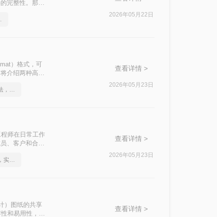
件的完整性。那么
2026年05月22日
高效的恢复方法
Format）格式，可
查看详情 >
文将介绍两种高效
2026年05月23日
关于cad转pdf文件的方法，你一定要学会
工程师在日常工作
查看详情 >
成员、客户和合作
文件转换为PDF
2026年05月23日
如何将cad转成pdf格式，实用的方法来了
助设计）图纸的共享
查看详情 >
容性和易用性，便