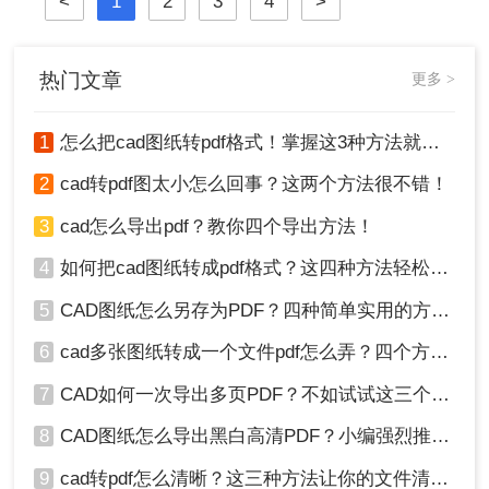
<
1
2
3
4
>
图。那么做好的cad怎么转pdf图呢？
下面将详细介绍几种将CAD图纸转换
为PDF图的常用方法。
热门文章
更多 >
1
怎么把cad图纸转pdf格式！掌握这3种方法就可以
2
cad转pdf图太小怎么回事？这两个方法很不错！
3
cad怎么导出pdf？教你四个导出方法！
4
如何把cad图纸转成pdf格式？这四种方法轻松转换！
5
CAD图纸怎么另存为PDF？四种简单实用的方法推荐
6
cad多张图纸转成一个文件pdf怎么弄？四个方法帮你搞定！
7
CAD如何一次导出多页PDF？不如试试这三个方法！
8
CAD图纸怎么导出黑白高清PDF？小编强烈推荐这三种方法！
9
cad转pdf怎么清晰？这三种方法让你的文件清晰无比！