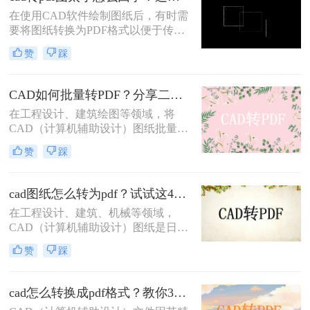
介绍四种将CAD文件导出为PDF的方
在使用CAD软件绘制图纸后，有时需
法。
要将图纸转换为PDF格式以便于传输
和查看。然而，在转换过程中，有时
赞
踩
会遇到CAD转PDF图太小的问题。这
可能是由于多种原因导致的，本文将
为您详细分析原因并提供cad转pdf图
CAD如何批量转PDF？分享二种高效的转换方法！
太小怎么回事解决方法。
在工程设计、建筑绘图等领域，将
CAD（计算机辅助设计）图纸批量转
换为PDF（可移植文档格式）是一个
赞
踩
常见且重要的任务。PDF格式不仅具
有高度的兼容性和可读性，还能有效
保护设计文件的完整性和版权。那么
cad图纸怎么转为pdf？试试这4种实用转换方法！
CAD如何批量转PDF呢？本文将介绍
在工程设计、建筑、机械等领域，
两种将CAD图纸批量转换为PDF的高
CAD（计算机辅助设计）图纸是日常
效方法。
工作中不可或缺的重要文件。然而，
赞
踩
为了更方便地分享、存档和打印这些
图纸，将它们转换为PDF（可移植文
档格式）格式是一个明智的选择。那
cad怎么转换成pdf格式？教你3个简单的转换方法！
么cad图纸怎么转为pdf呢？本文将详