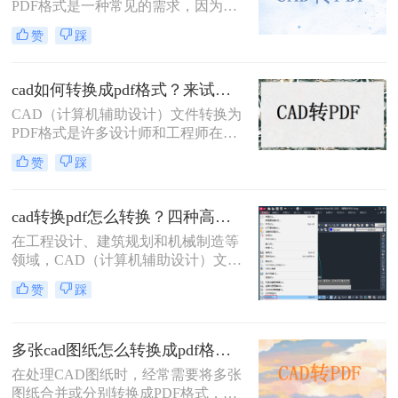
PDF格式是一种常见的需求，因为
PDF格式具有跨平台兼容性好、文件
赞
踩
体积小、易于分享和打印等优点。那
么cad里面的图纸怎么转pdf格式呢？
本文将介绍三种将CAD图纸转换为
cad如何转换成pdf格式？来试试这三种方法吧！
PDF的方法。
CAD（计算机辅助设计）文件转换为
PDF格式是许多设计师和工程师在日
常工作中经常遇到的需求。PDF格式
赞
踩
因其跨平台兼容性和不可编辑性，成
为分享和存档设计文件的理想选择。
那么CAD如何转换成PDF格式呢？本
cad转换pdf怎么转换？四种高效方法详解，轻松搞定格式转换！
文将介绍四种将CAD文件转换为PDF
在工程设计、建筑规划和机械制造等
格式的方法。
领域，CAD（计算机辅助设计）文件
是承载核心设计思想的数字载体。然
赞
踩
而，当需要向客户展示方案、进行图
纸评审或归档时，直接发送DWG、
DXF等原生CAD文件并非最佳选择。
多张cad图纸怎么转换成pdf格式？二种实用方法详解！
原因在于，对方可能没有安装相应的
CAD软件，或者软件版本不兼容导致
在处理CAD图纸时，经常需要将多张
显示错误，更存在被无意中修改的风
图纸合并或分别转换成PDF格式，以