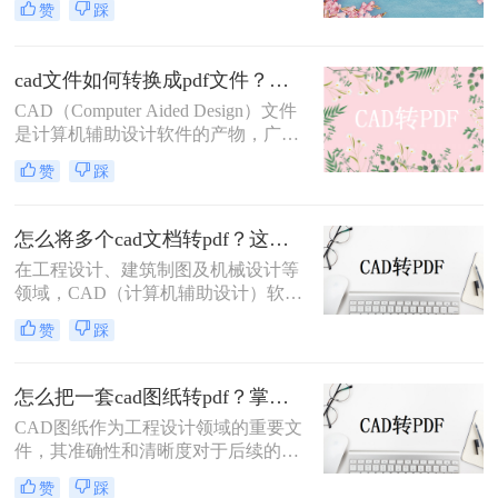
赞
踩
用于文件分享和存档。因此，将CAD
图纸导出为PDF格式的需求日益增
多。那么CAD怎么把图纸导出PDF的
cad文件如何转换成pdf文件？三种快速实用的方法！
格式呢？本文将介绍四种常用的方
CAD（Computer Aided Design）文件
法，帮助您轻松实现CAD图纸到PDF
是计算机辅助设计软件的产物，广泛
的转换。
应用于工程设计、机械制图、建筑设
赞
踩
计等领域。然而，由于CAD文件的特
殊性，其在共享、传输或打印时可能
面临兼容性问题。将CAD文件转换为
怎么将多个cad文档转pdf？这三种方法最好用！
PDF格式是一种有效的解决方案，因
在工程设计、建筑制图及机械设计等
为PDF文件具有广泛的兼容性和良好
领域，CAD（计算机辅助设计）软件
的排版保持性。那么cad文件如何转换
是不可或缺的工具。然而，在需要将
成pdf文件呢？以下是将CAD文件转
赞
踩
多个CAD文档分享给非CAD软件用户
换为PDF文件的几种方法。
或进行打印时，将CAD文档转换为
PDF格式成为了一个常见的需求。
怎么把一套cad图纸转pdf？掌握这3招就够了！
PDF格式以其良好的兼容性和稳定
CAD图纸作为工程设计领域的重要文
性，确保了文档在不同设备和软件中
件，其准确性和清晰度对于后续的设
的一致呈现。那么怎么将多个cad文档
计、施工及交流至关重要。然而，在
转pdf呢？以下是将多个CAD文档转
赞
踩
实际应用中，我们常常需要将CAD图