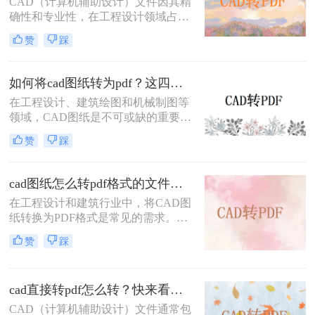
CAD（计算机辅助设计）文件因其精
细介绍三种将CAD图纸转换为PDF的
确性和专业性，在工程设计领域占据
实用方法。
重要地位。然而，为了便于共享、打
赞
踩
印和查看，有时需要将CAD文件转换
为PDF格式。那么cad怎么转换成pdf
格式呢？本文将介绍三种将CAD文件
如何将cad图纸转为pdf？这四个方法很不错！
转换为PDF格式的高效方法。
在工程设计、建筑绘图和机械制图等
领域，CAD图纸是不可或缺的重要工
具。然而，有时我们需要将CAD图纸
赞
踩
转换为PDF格式，以便更好地进行分
享、打印或存档。PDF格式具有跨平
台性、兼容性好以及不易被篡改的特
cad图纸怎么转pdf格式的文件？来试试这3种方法！
点，因此备受青睐。那么如何将cad图
在工程设计和建筑行业中，将CAD图
纸转为pdf呢？本文将介绍四种将
纸转换为PDF格式是常见的需求。无
CAD图纸转换为PDF的方法，帮助读
论是为了方便共享、打印还是保持图
者轻松应对这一需求。
赞
踩
纸的原始格式，掌握高效的CAD转
PDF方法都是非常重要的。那么cad图
纸怎么转pdf格式的文件呢？本文将详
cad直接转pdf怎么转？快来看这三个方法！
细介绍三种将CAD图纸转换为PDF的
方法，帮助您轻松应对各种需求。
CAD（计算机辅助设计）文件通常包