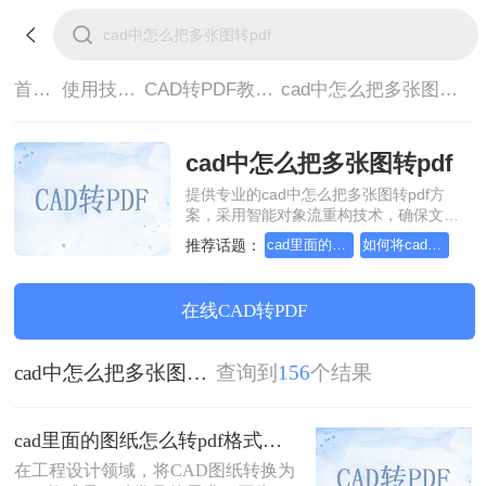
首页>
使用技巧>
CAD转PDF教程>
cad中怎么把多张图转pdf
cad中怎么把多张图转pdf
提供专业的cad中怎么把多张图转pdf方
案，采用智能对象流重构技术，确保文档
1:1高保真还原且排版不乱码。支持一键批
推荐话题：
cad里面的图纸怎么转pdf格式
如何将cad转成pdf格式，分享一种简单的方法
量处理，全链路 SSL 加密保障隐私安全。
助您快速实现cad中怎么把多张图转pdf，
无需安装，高效办公。
在线CAD转PDF
cad中怎么把多张图转pdf
查询到
156
个结果
cad里面的图纸怎么转pdf格式？试试这3种方法！
在工程设计领域，将CAD图纸转换为