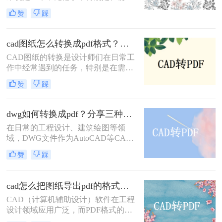
将图纸分享给不同平台或设备上的团
转换方式。
赞
踩
队成员时。PDF格式因其兼容性和稳
定性，成为CAD图纸转换的理想选
择。那么怎么把cad图纸转换成pdf
cad图纸怎么转换成pdf格式？教你三招解决！
呢？本文将介绍四种将CAD图纸转换
CAD图纸的转换是设计师们在日常工
为PDF的方法。
作中经常遇到的任务，特别是在需要
将设计成果分享给客户或团队成员
赞
踩
时，PDF格式因其广泛的兼容性和出
色的可读性成为首选。那么cad图纸怎
么转换成pdf格式呢？本文将介绍三种
dwg如何转换成pdf？分享三种常用的转换方法！
将CAD图纸转换成PDF格式的方法。
在日常的工程设计、建筑绘图等领
域，DWG文件作为AutoCAD等CAD
软件的标准文件格式，广泛应用于图
赞
踩
纸的创建和编辑。然而，为了更方便
地共享和查看图纸，有时我们需要将
DWG文件转换成PDF格式。那么
cad怎么把图纸导出pdf的格式？教你四个方法！
DWG如何转换成PDF呢？本文将介绍
CAD（计算机辅助设计）软件在工程
三种将DWG转换成PDF的方法。
设计领域应用广泛，而PDF格式的文
件因其跨平台、易阅读的特性，常被