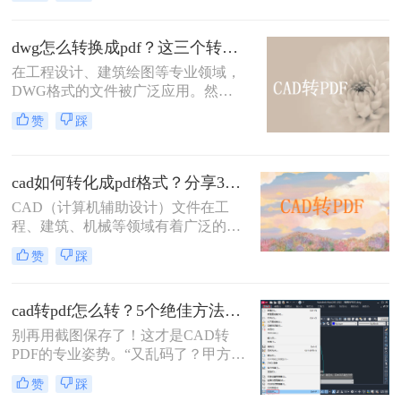
CAD文件转换为PDF格式以便于共
享、查看和打印。那么cad怎么转成
pdf格式的文件呢？本文将介绍两种将
dwg怎么转换成pdf？这三个转换方法了解一下！
CAD转换为PDF的方法。
在工程设计、建筑绘图等专业领域，
DWG格式的文件被广泛应用。然
而，在某些情况下，我们可能需要将
赞
踩
其转换为PDF格式，以便更方便地共
享、查看和打印。那么dwg怎么转换
成pdf呢？本文将介绍三种将DWG转
cad如何转化成pdf格式？分享3个操作简单的方法！
换成PDF的方法。
CAD（计算机辅助设计）文件在工
程、建筑、机械等领域有着广泛的应
用，但有时候我们需要将这些文件转
赞
踩
换成PDF格式以便分享、查看或打
印。那么cad如何转化成pdf格式呢？
本文将介绍三种将CAD文件转换成
cad转pdf怎么转？5个绝佳方法，工程师私藏技巧公开！
PDF的方法。
别再用截图保存了！这才是CAD转
PDF的专业姿势。“又乱码了？甲方说
图纸打不开！” 这是许多设计师和工
赞
踩
程师在交付文件时最怕听到的一句