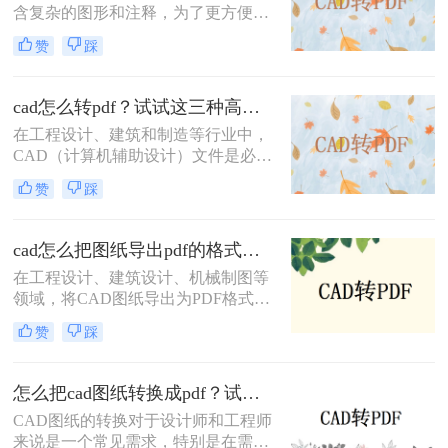
含复杂的图形和注释，为了更方便地
共享和查看，将其转换为PDF格式是
赞
踩
一个很好的选择。那么cad直接转pdf
怎么转呢？本文将介绍三种将CAD文
件直接转换为PDF的高效方法。
cad怎么转pdf？试试这三种高效转换方法！
在工程设计、建筑和制造等行业中，
CAD（计算机辅助设计）文件是必不
可少的工具。然而，为了方便非专业
赞
踩
人员查看或打印，通常需要将这些复
杂的CAD文件转换成更通用的PDF格
式。那么cad怎么转pdf呢？本文将介
cad怎么把图纸导出pdf的格式？教你4招轻松转换！
绍三种常用的CAD转PDF的方法。
在工程设计、建筑设计、机械制图等
领域，将CAD图纸导出为PDF格式是
一项常见且重要的任务。PDF格式具
赞
踩
有跨平台、不易被修改和高度保真的
特点，非常适合用于文档的分发、归
档和打印。那么cad怎么把图纸导出
怎么把cad图纸转换成pdf？试试这三种简单方法！
pdf的格式呢？本文将详细介绍几种将
CAD图纸的转换对于设计师和工程师
CAD图纸导出为PDF格式的方法，帮
来说是一个常见需求，特别是在需要
助用户根据自己的需求选择最适合的