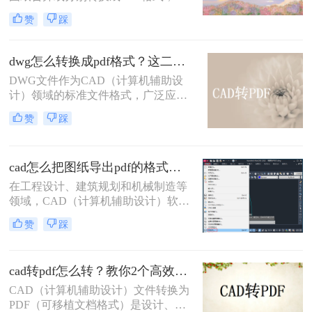
险。
便于分享、存档或打印。那么多张cad
赞
踩
图纸怎么转换成pdf格式呢？本文将介
绍两种将多张CAD图纸转换为PDF的
有效方法，帮助您更轻松地管理和分
dwg怎么转换成pdf格式？这二种方法可以试试！
发您的设计成果。
DWG文件作为CAD（计算机辅助设
计）领域的标准文件格式，广泛应用
于建筑、机械、电子等设计领域。然
赞
踩
而，有时我们需要将这些DWG文件
转换为PDF格式，以便于分享、查看
和打印。那么dwg怎么转换成pdf格式
cad怎么把图纸导出pdf的格式？选择最适合你的高效方法！
呢？本文将介绍两种将DWG转换成
PDF格式的方法。
在工程设计、建筑规划和机械制造等
领域，CAD（计算机辅助设计）软件
是不可或缺的工具。然而，CAD源文
赞
踩
件（如DWG）的查看和传播严重依
赖于特定的软件环境，这在协作、评
审和交付环节极为不便。因此，将
cad转pdf怎么转？教你2个高效转换方法！
CAD图纸导出为通用的PDF格式成为
了标准流程。PDF文件能完美保留图
CAD（计算机辅助设计）文件转换为
纸的矢量信息、图层、比例和布局，
PDF（可移植文档格式）是设计、建