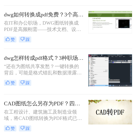
话。在数字化协作日益频繁的今天，
CAD转PDF 已成为跨平台、保格式、
dwg如何转换成pdf免费？3个高效精准方法，职场人亲测无坑！
防篡改的刚性需求。
在IT和办公职场，DWG图纸转换成
PDF是高频刚需——技术文档、设计
稿、项目报告常需PDF格式分享或打
赞
踩
印。但市面上多数工具转换不精准
（文字错位、线条失真）、操作繁琐
（需装软件、调参数），甚至收费陷
dwg怎样转成pdf格式？3种职场人必备的高效方法，最后一招绝了！
阱频出。作为深耕办公软件测评7年
“还在为图纸共享发愁？一键转换的
的小编，我亲测了20+方案，排除
背后，可能是格式错乱和数据泄露的
WPS、命令行、迅捷等工具，只聚焦
双重陷阱。” 作为从业多年的办公软
真正免费、有效、安全的路径。今天
赞
踩
件测评博主，我见过太多人因选错转
分享3个方法，助你告别“转换焦虑”，
换工具而返工加班。
精准高效搞定工作。
CAD图纸怎么另存为PDF？四种简单实用的方法推荐
在工程设计、建筑施工及制造业领
域，将CAD图纸转换为PDF格式已成
为日常工作的标准流程。PDF格式凭
赞
踩
借跨平台兼容性强、文件体积适中、