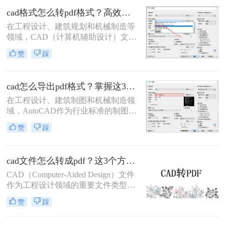
么转pdf呢？本文将介绍四种将CAD
cad格式怎么转pdf格式？高效的五大方法详解！
图纸转换为PDF的高效方法。
在工程设计、建筑规划和机械制造等
领域，CAD（计算机辅助设计）文件
是传递设计思想的核心载体。然而，
赞
踩
当需要向客户、评审方或非技术背景
的同事展示设计方案时，直接发送
DWG或DXF等原生CAD文件往往不
cad怎么导出pdf格式？掌握这3招就够了！
是最佳选择。此时，PDF（便携式文
档格式）以其跨平台、格式固定、易
在工程设计、建筑制图和机械制造领
于查看且体积小巧的优势，成为分享
域，AutoCAD作为行业标准的制图软
和归档图纸的首选。
件，其生成的DWG文件是工作的核
赞
踩
心。然而，在文件交付、图纸审查、
打印或展示时，PDF格式因其跨平
台、高保真、易传输和不可随意修改
cad文件怎么转成pdf？这3个方法可以一试！
的特性，成为了无可替代的交换媒
介。掌握在AutoCAD中高效、高质量
CAD（Computer-Aided Design）文件
地导出PDF，是每一位CAD用户的必
作为工程设计领域的重要文件类型，
备技能。那么cad怎么导出pdf格式
经常需要转换为PDF（Portable
赞
踩
呢？
Document Format）格式以便于共享、
打印和存档。那么cad文件怎么转成