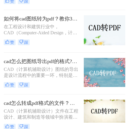
赞
踩
转pdf怎么转免费呢？本文将介绍两种
免费的CAD转PDF的方法，帮助您轻
松完成CAD转PDF的任务。
如何将cad图纸转为pdf？教你3种容易学会的方法!
在工程设计和建筑行业中，
CAD（Computer-Aided Design，计算
机辅助设计）图纸的共享和传输是一
赞
踩
项常见的需求。将CAD图纸转换为
PDF格式可以提高文件的兼容性和易
用性，便于非专业用户查看和打印。
cad怎么把图纸导出pdf的格式?了解下这二种转换方法！
那么如何将cad图纸转为pdf呢？本文
将介绍三种将CAD图纸转换为PDF的
CAD（计算机辅助设计）图纸的导出
方法，帮助您轻松完成这一任务。
是设计流程中的重要一环，特别是在
需要将设计成果与他人共享或进行打
赞
踩
印时，PDF格式因其跨平台兼容性和
高质量输出而备受青睐。那么cad怎么
把图纸导出pdf的格式呢？本文将介绍
cad怎么转成pdf格式的文件？分享二种实用转换方法！
两种将CAD图纸导出为PDF格式的方
CAD（计算机辅助设计）文件在工程
法。
设计、建筑和制造等领域中扮演着至
关重要的角色。然而，有时需要将
赞
踩