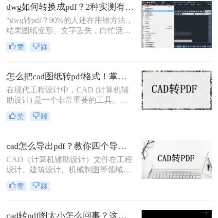
pdf呢？本文将介绍三种将CAD文件
dwg如何转换成pdf？2种实测有效技巧，精准无损告别格式混乱！
转换为PDF的高效方法。
“dwg转pdf？90%的人还在用错方法，
结果图纸变形、文字丢失，白忙活一
整天！”在IT、设计与工程领域，dwg
赞
踩
文件转pdf是职场日常刚需。但你是否
也经历过：转换后图纸错位、字体模
糊、甚至关键标注消失？根据行业调
怎么把cad图纸转pdf格式！掌握这3种方法就可以
研，超70%的办公人群因转换工具不
在现代工程设计中，CAD (计算机辅
靠谱，每天浪费15分钟以上处理格式
助设计) 是一个非常重要的工具。
问题。
CAD软件允许工程师们创建准确且详
赞
踩
细的图纸，以便进行设计和分析。然
而，有时候我们需要将这些CAD图纸
转换为PDF格式，以便与他人共享或
cad怎么导出pdf？教你四个导出方法！
打印。现在让我们来探讨一下怎么把
CAD（计算机辅助设计）文件在工程
cad图纸转pdf格式。
设计、建筑设计、机械制图等领域中
扮演着重要角色。有时，我们需要将
赞
踩
这些CAD文件导出为PDF格式，以便
在不同的平台和设备上进行查看和共
享。那么cad怎么导出pdf呢？本文将
cad转pdf图太小怎么回事？这两个方法很不错！