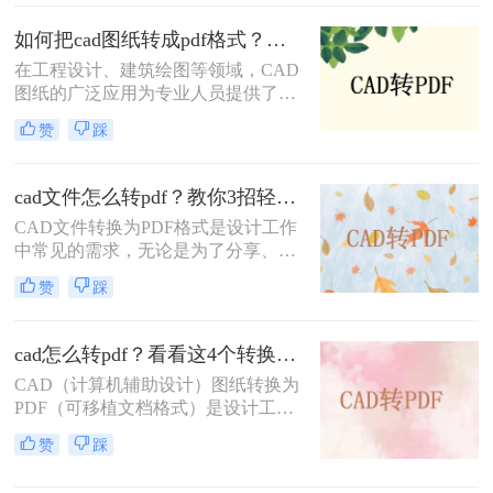
便于标注传阅、符合行业交付规范等
优势，被广泛应用于图纸提交、客户
如何把cad图纸转成pdf格式？这四种方法轻松转换！
审阅、档案存档及移动设备查看等场
在工程设计、建筑绘图等领域，CAD
景。
图纸的广泛应用为专业人员提供了极
大的便利。然而，有时我们需要将
赞
踩
CAD图纸转换成PDF格式，以便在不
具备CAD软件的环境中查看、分享或
打印。PDF格式因其跨平台性、一致
cad文件怎么转pdf？教你3招轻松解决！
性和不可编辑性等特点，成为了理想
CAD文件转换为PDF格式是设计工作
的转换格式。那么如何把cad图纸转成
中常见的需求，无论是为了分享、存
pdf格式呢？本文将介绍四种将CAD
档还是打印，PDF格式都能提供高质
图纸转换成PDF格式的实用方法。
赞
踩
量的输出。那么CAD文件怎么转PDF
呢？本文将介绍三种将CAD文件转换
为PDF的方法。
cad怎么转pdf？看看这4个转换方法！
CAD（计算机辅助设计）图纸转换为
PDF（可移植文档格式）是设计工作
中常见的需求。PDF格式不仅具有良
赞
踩
好的兼容性和可读性，还能有效保护
设计文件的完整性和版权。那么cad怎