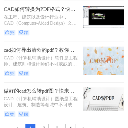
将CAD文件转换为PDF格式。那么怎
么样把cad批量转pdf文件呢？本文将
CAD如何转换为PDF格式？快来试试这三种方法吧！
详细介绍几种将CAD文件批量转换为
在工程、建筑以及设计行业中，
PDF文件的方法，帮助用户高效完成
CAD（Computer-Aided Design）文件
这一任务。
是存储和交流复杂设计信息的标准格
赞
踩
式。然而，PDF（Portable Document
Format）文件由于其跨平台兼容性和
易于分享的特点，在日常工作中也占
cad如何导出清晰的pdf？教你二个实用方法！
据着重要地位。因此，将CAD文件转
​CAD（计算机辅助设计）软件是工程
换为PDF格式，成为了许多专业人士
师、建筑师和设计师们不可或缺的工
的必要技能。那么CAD如何转换为
具，而PDF（可移植文档格式）文件
PDF格式呢？本文将详细介绍几种常
赞
踩
则因其跨平台兼容性和内容稳定性，
用的CAD转PDF的方法，帮助您掌握
成为分享和保存设计成果的理想选
这一技能。
择。将CAD图纸导出为清晰的PDF文
做好的cad怎么转pdf图？快来看看这三种方法！
件，对于确保设计细节的准确传达和
CAD（计算机辅助设计）图纸是工程
在不同设备间的顺畅分享至关重要。
设计、建筑、制造等领域中不可或缺
那么cad如何导出清晰的pdf呢？以下
的重要文件。为了更方便地分享、查
将详细介绍几种将CAD文件导出为清
赞
踩
看和打印这些图纸，许多用户会选择
晰PDF的方法。
将其转换为PDF（可移植文档格式）