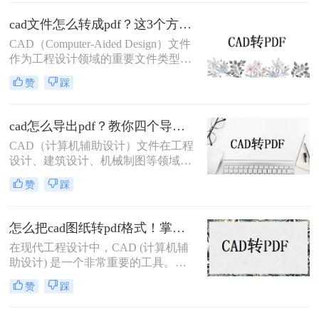
也经历过：转换后图纸错位、字体模
糊、甚至关键标注消失？根据行业调
cad文件怎么转成pdf？这3个方法可以一试！
研，超70%的办公人群因转换工具不
CAD（Computer-Aided Design）文件
靠谱，每天浪费15分钟以上处理格式
作为工程设计领域的重要文件类型，
问题。
经常需要转换为PDF（Portable
赞
踩
Document Format）格式以便于共享、
打印和存档。那么cad文件怎么转成
pdf呢？本文将介绍三种将CAD文件
cad怎么导出pdf？教你四个导出方法！
转换为PDF的高效方法。
CAD（计算机辅助设计）文件在工程
设计、建筑设计、机械制图等领域中
扮演着重要角色。有时，我们需要将
赞
踩
这些CAD文件导出为PDF格式，以便
在不同的平台和设备上进行查看和共
享。那么cad怎么导出pdf呢？本文将
怎么把cad图纸转pdf格式！掌握这3种方法就可以
介绍四种将CAD文件导出为PDF的方
在现代工程设计中，CAD (计算机辅
法。
助设计) 是一个非常重要的工具。
CAD软件允许工程师们创建准确且详
赞
踩
细的图纸，以便进行设计和分析。然
而，有时候我们需要将这些CAD图纸