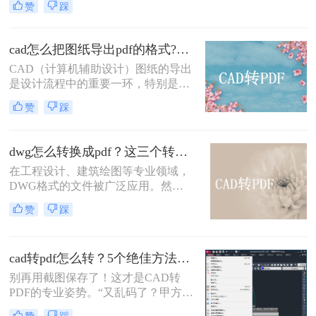
赞
踩
CAD文件转换为PDF格式以便于共
享、查看和打印。那么cad怎么转成
pdf格式的文件呢？本文将介绍两种将
cad怎么把图纸导出pdf的格式?了解下这二种转换方法！
CAD转换为PDF的方法。
CAD（计算机辅助设计）图纸的导出
是设计流程中的重要一环，特别是在
需要将设计成果与他人共享或进行打
赞
踩
印时，PDF格式因其跨平台兼容性和
高质量输出而备受青睐。那么cad怎么
把图纸导出pdf的格式呢？本文将介绍
dwg怎么转换成pdf？这三个转换方法了解一下！
两种将CAD图纸导出为PDF格式的方
在工程设计、建筑绘图等专业领域，
法。
DWG格式的文件被广泛应用。然
而，在某些情况下，我们可能需要将
赞
踩
其转换为PDF格式，以便更方便地共
享、查看和打印。那么dwg怎么转换
成pdf呢？本文将介绍三种将DWG转
cad转pdf怎么转？5个绝佳方法，工程师私藏技巧公开！
换成PDF的方法。
别再用截图保存了！这才是CAD转
PDF的专业姿势。“又乱码了？甲方说
图纸打不开！” 这是许多设计师和工