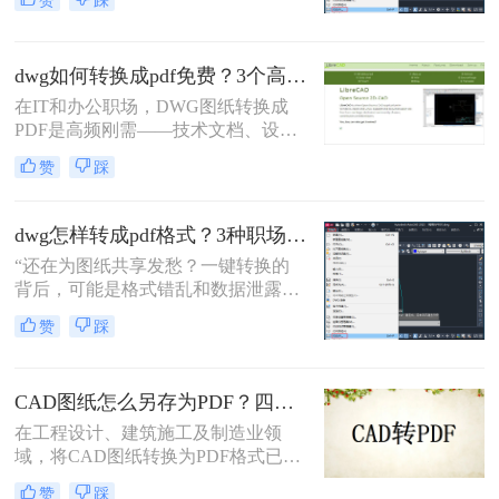
赞
踩
程师在交付文件时最怕听到的一句
话。在数字化协作日益频繁的今天，
CAD转PDF 已成为跨平台、保格式、
dwg如何转换成pdf免费？3个高效精准方法，职场人亲测无坑！
防篡改的刚性需求。
在IT和办公职场，DWG图纸转换成
PDF是高频刚需——技术文档、设计
稿、项目报告常需PDF格式分享或打
赞
踩
印。但市面上多数工具转换不精准
（文字错位、线条失真）、操作繁琐
（需装软件、调参数），甚至收费陷
dwg怎样转成pdf格式？3种职场人必备的高效方法，最后一招绝了！
阱频出。作为深耕办公软件测评7年
“还在为图纸共享发愁？一键转换的
的小编，我亲测了20+方案，排除
背后，可能是格式错乱和数据泄露的
WPS、命令行、迅捷等工具，只聚焦
双重陷阱。” 作为从业多年的办公软
真正免费、有效、安全的路径。今天
赞
踩
件测评博主，我见过太多人因选错转
分享3个方法，助你告别“转换焦虑”，
换工具而返工加班。
精准高效搞定工作。
CAD图纸怎么另存为PDF？四种简单实用的方法推荐
在工程设计、建筑施工及制造业领
域，将CAD图纸转换为PDF格式已成
为日常工作的标准流程。PDF格式凭
赞
踩