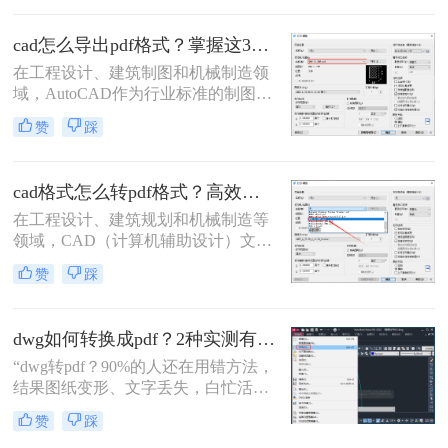
设计文件的完整性和版权。那么cad怎
么转pdf呢？本文将介绍四种将CAD
cad怎么导出pdf格式？掌握这3招就够了！
图纸转换为PDF的高效方法。
在工程设计、建筑制图和机械制造领
域，AutoCAD作为行业标准的制图软
件，其生成的DWG文件是工作的核
赞
踩
心。然而，在文件交付、图纸审查、
打印或展示时，PDF格式因其跨平
台、高保真、易传输和不可随意修改
cad格式怎么转pdf格式？高效的五大方法详解！
的特性，成为了无可替代的交换媒
介。掌握在AutoCAD中高效、高质量
在工程设计、建筑规划和机械制造等
地导出PDF，是每一位CAD用户的必
领域，CAD（计算机辅助设计）文件
备技能。那么cad怎么导出pdf格式
是传递设计思想的核心载体。然而，
赞
踩
呢？
当需要向客户、评审方或非技术背景
的同事展示设计方案时，直接发送
DWG或DXF等原生CAD文件往往不
dwg如何转换成pdf？2种实测有效技巧，精准无损告别格式混乱！
是最佳选择。此时，PDF（便携式文
档格式）以其跨平台、格式固定、易
“dwg转pdf？90%的人还在用错方法，
于查看且体积小巧的优势，成为分享
结果图纸变形、文字丢失，白忙活一
和归档图纸的首选。
整天！”在IT、设计与工程领域，dwg
赞
踩
文件转pdf是职场日常刚需。但你是否