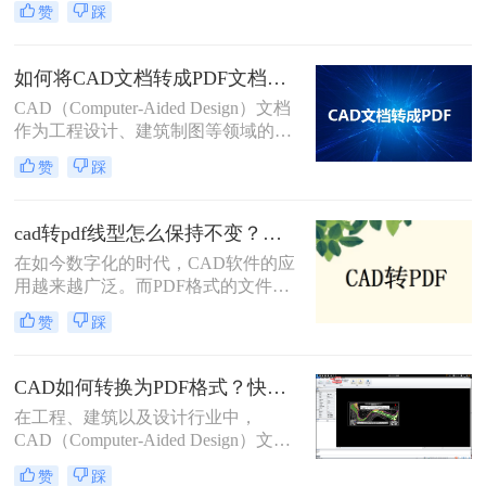
转pdf呢？以下是将多个CAD文档转
赞
踩
实际应用中，我们常常需要将CAD图
换为PDF格式的几种方法。
纸转换为PDF格式以便于分享、打印
或存档。那么怎么把一套cad图纸转
如何将CAD文档转成PDF文档？这三种转换方法快来了解下！
pdf呢？以下，将详细介绍几种将一套
CAD（Computer-Aided Design）文档
CAD图纸转换为PDF格式的方法。
作为工程设计、建筑制图等领域的重
要工具，其转换为PDF（Portable
赞
踩
Document Format）文档的需求日益增
加。PDF格式因其良好的跨平台兼容
性和内容稳定性，成为了文档共享、
cad转pdf线型怎么保持不变？试试这3个方法！
归档和展示的首选。那么如何将CAD
在如今数字化的时代，CAD软件的应
文档转成PDF文档呢？以下将详细介
用越来越广泛。而PDF格式的文件则
绍几种将CAD文档转换成PDF文档的
成为了在不同平台之间共享CAD设计
方法。
赞
踩
的常用方式。然而，在将CAD文件转
换为PDF格式时，很多人都面临着一
个普遍的问题，那就是线型的变化。
CAD如何转换为PDF格式？快来试试这三种方法吧！
那么cad转pdf线型怎么保持不变呢？
在工程、建筑以及设计行业中，
本文将介绍三种方法，帮助您实现
CAD（Computer-Aided Design）文件
CAD转PDF的过程中线型的完美保
是存储和交流复杂设计信息的标准格
留。
赞
踩
式。然而，PDF（Portable Document