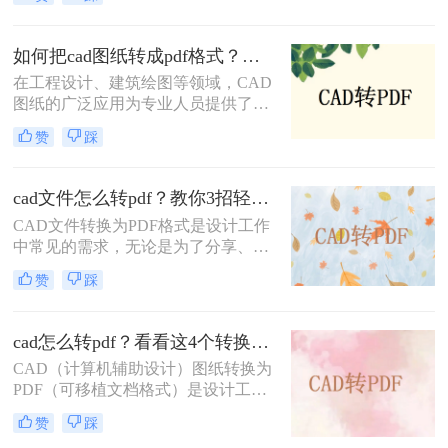
借跨平台兼容性强、文件体积适中、
便于标注传阅、符合行业交付规范等
优势，被广泛应用于图纸提交、客户
如何把cad图纸转成pdf格式？这四种方法轻松转换！
审阅、档案存档及移动设备查看等场
在工程设计、建筑绘图等领域，CAD
景。
图纸的广泛应用为专业人员提供了极
大的便利。然而，有时我们需要将
赞
踩
CAD图纸转换成PDF格式，以便在不
具备CAD软件的环境中查看、分享或
打印。PDF格式因其跨平台性、一致
cad文件怎么转pdf？教你3招轻松解决！
性和不可编辑性等特点，成为了理想
CAD文件转换为PDF格式是设计工作
的转换格式。那么如何把cad图纸转成
中常见的需求，无论是为了分享、存
pdf格式呢？本文将介绍四种将CAD
档还是打印，PDF格式都能提供高质
图纸转换成PDF格式的实用方法。
赞
踩
量的输出。那么CAD文件怎么转PDF
呢？本文将介绍三种将CAD文件转换
为PDF的方法。
cad怎么转pdf？看看这4个转换方法！
CAD（计算机辅助设计）图纸转换为
PDF（可移植文档格式）是设计工作
中常见的需求。PDF格式不仅具有良
赞
踩
好的兼容性和可读性，还能有效保护