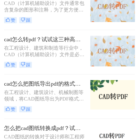
方法，帮助您轻松应对各种需求。
CAD（计算机辅助设计）文件通常包
含复杂的图形和注释，为了更方便地
共享和查看，将其转换为PDF格式是
赞
踩
一个很好的选择。那么cad直接转pdf
怎么转呢？本文将介绍三种将CAD文
件直接转换为PDF的高效方法。
cad怎么转pdf？试试这三种高效转换方法！
在工程设计、建筑和制造等行业中，
CAD（计算机辅助设计）文件是必不
可少的工具。然而，为了方便非专业
赞
踩
人员查看或打印，通常需要将这些复
杂的CAD文件转换成更通用的PDF格
式。那么cad怎么转pdf呢？本文将介
cad怎么把图纸导出pdf的格式？教你4招轻松转换！
绍三种常用的CAD转PDF的方法。
在工程设计、建筑设计、机械制图等
领域，将CAD图纸导出为PDF格式是
一项常见且重要的任务。PDF格式具
赞
踩
有跨平台、不易被修改和高度保真的
特点，非常适合用于文档的分发、归
档和打印。那么cad怎么把图纸导出
怎么把cad图纸转换成pdf？试试这三种简单方法！
pdf的格式呢？本文将详细介绍几种将
CAD图纸的转换对于设计师和工程师
CAD图纸导出为PDF格式的方法，帮