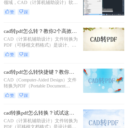
方法，帮助您轻松完成这一任务。
领域，CAD（计算机辅助设计）软件
是不可或缺的工具。然而，CAD源文
赞
踩
件（如DWG）的查看和传播严重依
赖于特定的软件环境，这在协作、评
审和交付环节极为不便。因此，将
cad转pdf怎么转？教你2个高效转换方法！
CAD图纸导出为通用的PDF格式成为
了标准流程。PDF文件能完美保留图
CAD（计算机辅助设计）文件转换为
纸的矢量信息、图层、比例和布局，
PDF（可移植文档格式）是设计、建
且几乎在任何设备上都能被无缝打
筑和工程领域常见的任务。PDF格式
赞
踩
开。那么cad怎么把图纸导出pdf的格
不仅具有高度的兼容性和可读性，还
式呢？
能有效保护设计文件的完整性。那么
CAD转PDF怎么转呢？本文将介绍两
cad转pdf怎么转快捷键？教你二种很容易学会的方法！
种将CAD文件转换为PDF的方法。
CAD（Computer-Aided Design）文件
转换为PDF（Portable Document
Format）格式，可以方便地进行文件
赞
踩
共享、打印和存档。那么cad转pdf怎
么转快捷键呢？本文将介绍两种高效
的CAD转PDF方法，帮助您快速实现
cad转换pdf怎么转换？试试这二种实用方法！
文件转换。
CAD（计算机辅助设计）文件转换为
PDF（可移植文档格式）是设计师和