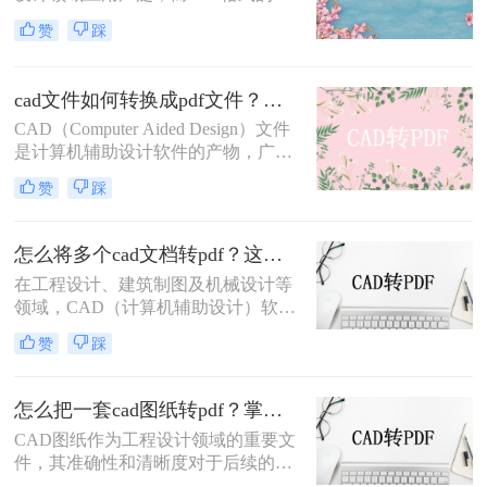
件因其跨平台、易阅读的特性，常被
赞
踩
用于文件分享和存档。因此，将CAD
图纸导出为PDF格式的需求日益增
多。那么CAD怎么把图纸导出PDF的
cad文件如何转换成pdf文件？三种快速实用的方法！
格式呢？本文将介绍四种常用的方
CAD（Computer Aided Design）文件
法，帮助您轻松实现CAD图纸到PDF
是计算机辅助设计软件的产物，广泛
的转换。
应用于工程设计、机械制图、建筑设
赞
踩
计等领域。然而，由于CAD文件的特
殊性，其在共享、传输或打印时可能
面临兼容性问题。将CAD文件转换为
怎么将多个cad文档转pdf？这三种方法最好用！
PDF格式是一种有效的解决方案，因
在工程设计、建筑制图及机械设计等
为PDF文件具有广泛的兼容性和良好
领域，CAD（计算机辅助设计）软件
的排版保持性。那么cad文件如何转换
是不可或缺的工具。然而，在需要将
成pdf文件呢？以下是将CAD文件转
赞
踩
多个CAD文档分享给非CAD软件用户
换为PDF文件的几种方法。
或进行打印时，将CAD文档转换为
PDF格式成为了一个常见的需求。
怎么把一套cad图纸转pdf？掌握这3招就够了！
PDF格式以其良好的兼容性和稳定
CAD图纸作为工程设计领域的重要文
性，确保了文档在不同设备和软件中
件，其准确性和清晰度对于后续的设
的一致呈现。那么怎么将多个cad文档
计、施工及交流至关重要。然而，在