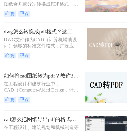
图纸合并或分别转换成PDF格式，以
便于分享、存档或打印。那么多张cad
赞
踩
图纸怎么转换成pdf格式呢？本文将介
绍两种将多张CAD图纸转换为PDF的
有效方法，帮助您更轻松地管理和分
dwg怎么转换成pdf格式？这二种方法可以试试！
发您的设计成果。
DWG文件作为CAD（计算机辅助设
计）领域的标准文件格式，广泛应用
于建筑、机械、电子等设计领域。然
赞
踩
而，有时我们需要将这些DWG文件
转换为PDF格式，以便于分享、查看
和打印。那么dwg怎么转换成pdf格式
如何将cad图纸转为pdf？教你3种容易学会的方法!
呢？本文将介绍两种将DWG转换成
PDF格式的方法。
在工程设计和建筑行业中，
CAD（Computer-Aided Design，计算
机辅助设计）图纸的共享和传输是一
赞
踩
项常见的需求。将CAD图纸转换为
PDF格式可以提高文件的兼容性和易
用性，便于非专业用户查看和打印。
cad怎么把图纸导出pdf的格式？选择最适合你的高效方法！
那么如何将cad图纸转为pdf呢？本文
将介绍三种将CAD图纸转换为PDF的
在工程设计、建筑规划和机械制造等