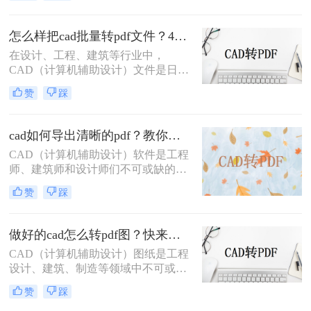
Format）文件由于其跨平台兼容性和
易于分享的特点，在日常工作中也占
怎么样把cad批量转pdf文件？4种解决方法快来试试吧！
据着重要地位。因此，将CAD文件转
在设计、工程、建筑等行业中，
换为PDF格式，成为了许多专业人士
CAD（计算机辅助设计）文件是日常
的必要技能。那么CAD如何转换为
工作中不可或缺的一部分。然而，为
PDF格式呢？本文将详细介绍几种常
赞
踩
了便于分享、打印或存档，经常需要
用的CAD转PDF的方法，帮助您掌握
将CAD文件转换为PDF格式。那么怎
这一技能。
么样把cad批量转pdf文件呢？本文将
cad如何导出清晰的pdf？教你二个实用方法！
详细介绍几种将CAD文件批量转换为
​CAD（计算机辅助设计）软件是工程
PDF文件的方法，帮助用户高效完成
师、建筑师和设计师们不可或缺的工
这一任务。
具，而PDF（可移植文档格式）文件
赞
踩
则因其跨平台兼容性和内容稳定性，
成为分享和保存设计成果的理想选
择。将CAD图纸导出为清晰的PDF文
做好的cad怎么转pdf图？快来看看这三种方法！
件，对于确保设计细节的准确传达和
CAD（计算机辅助设计）图纸是工程
在不同设备间的顺畅分享至关重要。
设计、建筑、制造等领域中不可或缺
那么cad如何导出清晰的pdf呢？以下
的重要文件。为了更方便地分享、查
将详细介绍几种将CAD文件导出为清
赞
踩
看和打印这些图纸，许多用户会选择
晰PDF的方法。