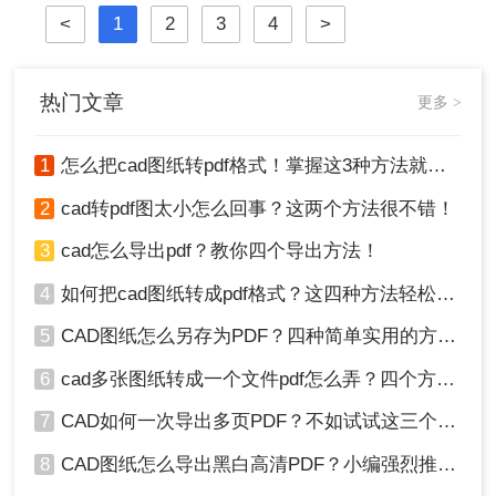
将其转换为PDF（可移植文档格式）
<
1
2
3
4
>
图。那么做好的cad怎么转pdf图呢？
下面将详细介绍几种将CAD图纸转换
为PDF图的常用方法。
热门文章
更多 >
1
怎么把cad图纸转pdf格式！掌握这3种方法就可以
2
cad转pdf图太小怎么回事？这两个方法很不错！
3
cad怎么导出pdf？教你四个导出方法！
4
如何把cad图纸转成pdf格式？这四种方法轻松转换！
5
CAD图纸怎么另存为PDF？四种简单实用的方法推荐
6
cad多张图纸转成一个文件pdf怎么弄？四个方法帮你搞定！
7
CAD如何一次导出多页PDF？不如试试这三个方法！
8
CAD图纸怎么导出黑白高清PDF？小编强烈推荐这三种方法！