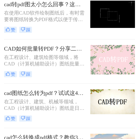
转换为PDF格式，以便与他人共享或
cad转pdf图太小怎么回事？这两个方法很不错！
打印。现在让我们来探讨一下怎么把
在使用CAD软件绘制图纸后，有时需
cad图纸转pdf格式。
要将图纸转换为PDF格式以便于传输
和查看。然而，在转换过程中，有时
赞
踩
会遇到CAD转PDF图太小的问题。这
可能是由于多种原因导致的，本文将
为您详细分析原因并提供cad转pdf图
CAD如何批量转PDF？分享二种高效的转换方法！
太小怎么回事解决方法。
在工程设计、建筑绘图等领域，将
CAD（计算机辅助设计）图纸批量转
换为PDF（可移植文档格式）是一个
赞
踩
常见且重要的任务。PDF格式不仅具
有高度的兼容性和可读性，还能有效
保护设计文件的完整性和版权。那么
cad图纸怎么转为pdf？试试这4种实用转换方法！
CAD如何批量转PDF呢？本文将介绍
在工程设计、建筑、机械等领域，
两种将CAD图纸批量转换为PDF的高
CAD（计算机辅助设计）图纸是日常
效方法。
工作中不可或缺的重要文件。然而，
赞
踩
为了更方便地分享、存档和打印这些
图纸，将它们转换为PDF（可移植文
档格式）格式是一个明智的选择。那
cad怎么转换成pdf格式？教你3个简单的转换方法！