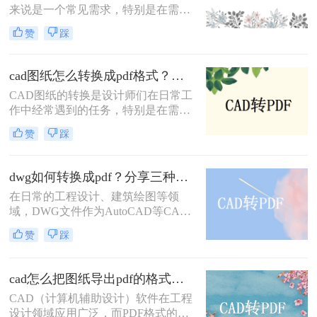
来说是一个常见需求，特别是在需要
助用户根据自己的需求选择最适合的
将图纸分享给不同平台或设备上的团
转换方式。
赞
踩
队成员时。PDF格式因其兼容性和稳
定性，成为CAD图纸转换的理想选
择。那么怎么把cad图纸转换成pdf
cad图纸怎么转换成pdf格式？教你三招解决！
呢？本文将介绍四种将CAD图纸转换
CAD图纸的转换是设计师们在日常工
为PDF的方法。
作中经常遇到的任务，特别是在需要
将设计成果分享给客户或团队成员
赞
踩
时，PDF格式因其广泛的兼容性和出
色的可读性成为首选。那么cad图纸怎
么转换成pdf格式呢？本文将介绍三种
dwg如何转换成pdf？分享三种常用的转换方法！
将CAD图纸转换成PDF格式的方法。
在日常的工程设计、建筑绘图等领
域，DWG文件作为AutoCAD等CAD
软件的标准文件格式，广泛应用于图
赞
踩
纸的创建和编辑。然而，为了更方便
地共享和查看图纸，有时我们需要将
DWG文件转换成PDF格式。那么
cad怎么把图纸导出pdf的格式？教你四个方法！
DWG如何转换成PDF呢？本文将介绍
CAD（计算机辅助设计）软件在工程
三种将DWG转换成PDF的方法。
设计领域应用广泛，而PDF格式的文