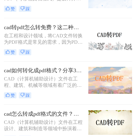
工程师在日常工作中经常遇到的需
赞
踩
求。PDF格式因其良好的兼容性和易
分享性，成为与团队成员、客户和合
作伙伴交流的理想选择。那么cad转换
cad转pdf怎么转免费？这二种转换方法帮你解决！
pdf怎么转换呢？本文将介绍两种将
在工程和设计领域，将CAD文件转换
CAD文件转换为PDF的高效方法。
为PDF格式是常见的需求，因为PDF
格式便于查看、分享和打印。那么cad
赞
踩
转pdf怎么转免费呢？本文将介绍两种
免费的CAD转PDF的方法，帮助您轻
松完成CAD转PDF的任务。
cad如何转化成pdf格式？分享3个操作简单的方法！
CAD（计算机辅助设计）文件在工
程、建筑、机械等领域有着广泛的应
用，但有时候我们需要将这些文件转
赞
踩
换成PDF格式以便分享、查看或打
印。那么cad如何转化成pdf格式呢？
本文将介绍三种将CAD文件转换成
cad怎么转成pdf格式的文件？分享二种实用转换方法！
PDF的方法。
CAD（计算机辅助设计）文件在工程
设计、建筑和制造等领域中扮演着至
关重要的角色。然而，有时需要将