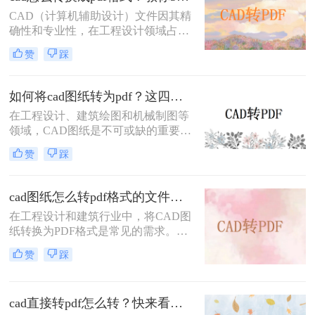
么cad图纸怎么转为pdf呢？本文将详
CAD（计算机辅助设计）文件因其精
细介绍三种将CAD图纸转换为PDF的
确性和专业性，在工程设计领域占据
实用方法。
重要地位。然而，为了便于共享、打
赞
踩
印和查看，有时需要将CAD文件转换
为PDF格式。那么cad怎么转换成pdf
格式呢？本文将介绍三种将CAD文件
如何将cad图纸转为pdf？这四个方法很不错！
转换为PDF格式的高效方法。
在工程设计、建筑绘图和机械制图等
领域，CAD图纸是不可或缺的重要工
具。然而，有时我们需要将CAD图纸
赞
踩
转换为PDF格式，以便更好地进行分
享、打印或存档。PDF格式具有跨平
台性、兼容性好以及不易被篡改的特
cad图纸怎么转pdf格式的文件？来试试这3种方法！
点，因此备受青睐。那么如何将cad图
在工程设计和建筑行业中，将CAD图
纸转为pdf呢？本文将介绍四种将
纸转换为PDF格式是常见的需求。无
CAD图纸转换为PDF的方法，帮助读
论是为了方便共享、打印还是保持图
者轻松应对这一需求。
赞
踩
纸的原始格式，掌握高效的CAD转
PDF方法都是非常重要的。那么cad图
纸怎么转pdf格式的文件呢？本文将详
cad直接转pdf怎么转？快来看这三个方法！
细介绍三种将CAD图纸转换为PDF的