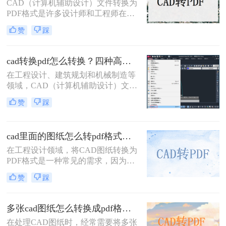
CAD（计算机辅助设计）文件转换为
PDF格式是许多设计师和工程师在日
常工作中经常遇到的需求。PDF格式
赞
踩
因其跨平台兼容性和不可编辑性，成
为分享和存档设计文件的理想选择。
那么CAD如何转换成PDF格式呢？本
cad转换pdf怎么转换？四种高效方法详解，轻松搞定格式转换！
文将介绍四种将CAD文件转换为PDF
在工程设计、建筑规划和机械制造等
格式的方法。
领域，CAD（计算机辅助设计）文件
是承载核心设计思想的数字载体。然
赞
踩
而，当需要向客户展示方案、进行图
纸评审或归档时，直接发送DWG、
DXF等原生CAD文件并非最佳选择。
cad里面的图纸怎么转pdf格式？试试这3种方法！
原因在于，对方可能没有安装相应的
CAD软件，或者软件版本不兼容导致
在工程设计领域，将CAD图纸转换为
显示错误，更存在被无意中修改的风
PDF格式是一种常见的需求，因为
险。
PDF格式具有跨平台兼容性好、文件
赞
踩
体积小、易于分享和打印等优点。那
么cad里面的图纸怎么转pdf格式呢？
本文将介绍三种将CAD图纸转换为
多张cad图纸怎么转换成pdf格式？二种实用方法详解！
PDF的方法。
在处理CAD图纸时，经常需要将多张