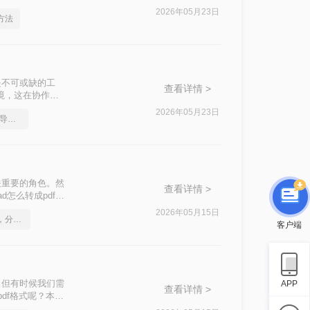
2026年05月23日
方法
是不可或缺的工
查看详情 >
境，这在协作、
标准流程。PDF
2026年05月23日
如何把多张cad图纸直接导出成pdf
上都能被无缝打
关重要的角色。然
查看详情 >
怎么转成pdf格
2026年05月15日
如何将cad转成pdf格式，分享一种简单的方法
客户端
，但有时候我们需
APP
查看详情 >
df格式呢？本文