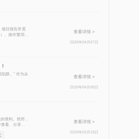
、项目报告常需
查看详情 >
真）、操作繁琐
小编，我亲测了
2026年04月07日
全的路径。今天分
了！
陷阱。” 作为从
查看详情 >
2026年04月06日
大的便利。然而，
查看详情 >
中查看、分享或
的转换格式。那么
2026年03月19日
式
式的实用方法。