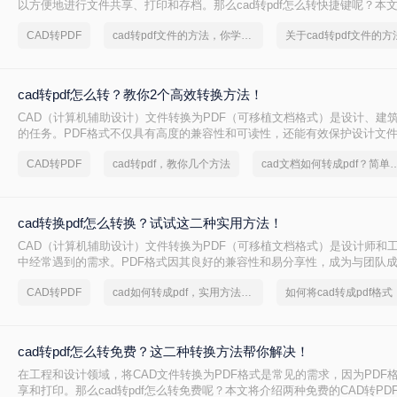
以方便地进行文件共享、打印和存档。那么cad转pdf怎么转快捷键呢？本
的CAD转PDF方法，帮助您快速实现文件转换。
CAD转PDF
cad转pdf文件的方法，你学会了吗
cad转pdf怎么转？教你2个高效转换方法！
CAD（计算机辅助设计）文件转换为PDF（可移植文档格式）是设计、建
的任务。PDF格式不仅具有高度的兼容性和可读性，还能有效保护设计文
CAD转PDF怎么转呢？本文将介绍两种将CAD文件转换为PDF的方法。
CAD转PDF
cad转pdf，教你几个方法
cad文档如何转成pdf？简单
cad转换pdf怎么转换？试试这二种实用方法！
CAD（计算机辅助设计）文件转换为PDF（可移植文档格式）是设计师和
中经常遇到的需求。PDF格式因其良好的兼容性和易分享性，成为与团队
伙伴交流的理想选择。那么cad转换pdf怎么转换呢？本文将介绍两种将CAD
CAD转PDF
cad如何转成pdf，实用方法不要错过
的高效方法。
cad转pdf怎么转免费？这二种转换方法帮你解决！
在工程和设计领域，将CAD文件转换为PDF格式是常见的需求，因为PDF
享和打印。那么cad转pdf怎么转免费呢？本文将介绍两种免费的CAD转PD