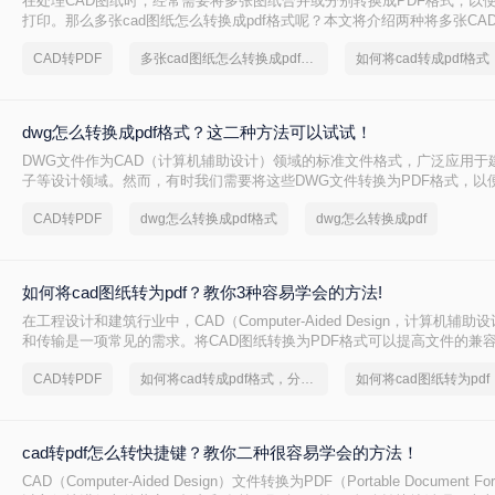
在处理CAD图纸时，经常需要将多张图纸合并或分别转换成PDF格式，以
打印。那么多张cad图纸怎么转换成pdf格式呢？本文将介绍两种将多张CAD
的有效方法，帮助您更轻松地管理和分发您的设计成果。
CAD转PDF
多张cad图纸怎么转换成pdf格式
dwg怎么转换成pdf格式？这二种方法可以试试！
DWG文件作为CAD（计算机辅助设计）领域的标准文件格式，广泛应用于
子等设计领域。然而，有时我们需要将这些DWG文件转换为PDF格式，以
和打印。那么dwg怎么转换成pdf格式呢？本文将介绍两种将DWG转换成P
CAD转PDF
dwg怎么转换成pdf格式
dwg怎么转换成pdf
如何将cad图纸转为pdf？教你3种容易学会的方法!
在工程设计和建筑行业中，CAD（Computer-Aided Design，计算机辅
和传输是一项常见的需求。将CAD图纸转换为PDF格式可以提高文件的兼
于非专业用户查看和打印。那么如何将cad图纸转为pdf呢？本文将介绍三种
CAD转PDF
如何将cad转成pdf格式，分享一种简单的方法
如何将cad图纸转为pdf
为PDF的方法，帮助您轻松完成这一任务。
cad转pdf怎么转快捷键？教你二种很容易学会的方法！
CAD（Computer-Aided Design）文件转换为PDF（Portable Document 