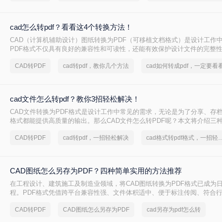
cad怎么转pdf？看看这4个转换方法！
CAD（计算机辅助设计）图纸转换为PDF（可移植文档格式）是设计工作
PDF格式不仅具有良好的兼容性和可读性，还能有效保护设计文件的完整
cad怎么转pdf呢？本文将介绍四种将CAD图纸转换为PDF的高效方法。
CAD转PDF
cad转pdf，教你几个方法
cad如何转成pdf，一定要看
cad文件怎么转pdf？教你3招轻松解决！
CAD文件转换为PDF格式是设计工作中常见的需求，无论是为了分享、存档
格式都能提供高质量的输出。那么CAD文件怎么转PDF呢？本文将介绍三种
换为PDF的方法。
CAD转PDF
cad转pdf，一招轻松解决
cad格式转pdf格式，
CAD图纸怎么另存为PDF？四种简单实用的方法推荐
在工程设计、建筑施工及制造业领域，将CAD图纸转换为PDF格式已成为
程。PDF格式凭借跨平台兼容性强、文件体积适中、便于标注传阅、符合
势，被广泛应用于图纸提交、客户审阅、档案存档及移动设备查看等场景
CAD转PDF
CAD图纸怎么另存为PDF
cad另存为pdf怎么转