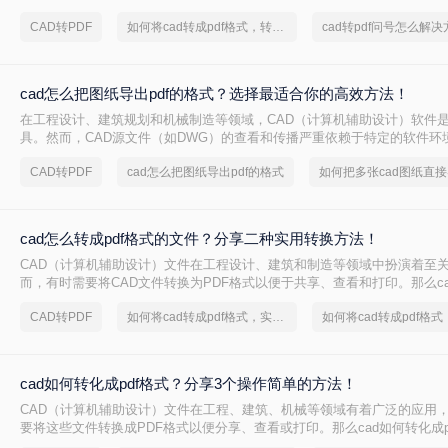
轻松完成CAD转PDF的任务。
CAD转PDF
如何将cad转成pdf格式，转转大师帮你解决
cad转pdf问号怎么解决
cad怎么把图纸导出pdf的格式？选择最适合你的高效方法！
在工程设计、建筑规划和机械制造等领域，CAD（计算机辅助设计）软件
具。然而，CAD源文件（如DWG）的查看和传播严重依赖于特定的软件环
评审和交付环节极为不便。因此，将CAD图纸导出为通用的PDF格式成为了
CAD转PDF
cad怎么把图纸导出pdf的格式
文件能完美保留图纸的矢量信息、图层、比例和布局，且几乎在任何设备
开。那么cad怎么把图纸导出pdf的格式呢？
cad怎么转成pdf格式的文件？分享二种实用转换方法！
CAD（计算机辅助设计）文件在工程设计、建筑和制造等领域中扮演着至
而，有时需要将CAD文件转换为PDF格式以便于共享、查看和打印。那么cad
式的文件呢？本文将介绍两种将CAD转换为PDF的方法。
CAD转PDF
如何将cad转成pdf格式，实用的方法来了
cad如何转化成pdf格式？分享3个操作简单的方法！
CAD（计算机辅助设计）文件在工程、建筑、机械等领域有着广泛的应用
要将这些文件转换成PDF格式以便分享、查看或打印。那么cad如何转化成p
将介绍三种将CAD文件转换成PDF的方法。