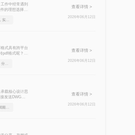
常工作中经常遇到
查看详情 >
文件的理想选择。
格式的方法。
2026年06月12日
如何将cad转成pdf格式，实用的方法来了
F格式具有跨平台
查看详情 >
pdf格式呢？本
2026年06月12日
如何将cad转成pdf格式，分享一种简单的方法
是承载核心设计思
查看详情 >
接发送DWG、
AD软件，或者
2026年06月12日
cad如何转成pdf，一招就能轻松搞定