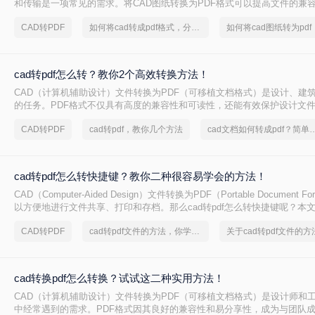
和传输是一项常见的需求。将CAD图纸转换为PDF格式可以提高文件的兼
于非专业用户查看和打印。那么如何将cad图纸转为pdf呢？本文将介绍三种
CAD转PDF
如何将cad转成pdf格式，分享一种简单的方法
如何将cad图纸转为pdf
为PDF的方法，帮助您轻松完成这一任务。
cad转pdf怎么转？教你2个高效转换方法！
CAD（计算机辅助设计）文件转换为PDF（可移植文档格式）是设计、建
的任务。PDF格式不仅具有高度的兼容性和可读性，还能有效保护设计文
CAD转PDF怎么转呢？本文将介绍两种将CAD文件转换为PDF的方法。
CAD转PDF
cad转pdf，教你几个方法
cad文档如何转成pdf？简单
cad转pdf怎么转快捷键？教你二种很容易学会的方法！
CAD（Computer-Aided Design）文件转换为PDF（Portable Document 
以方便地进行文件共享、打印和存档。那么cad转pdf怎么转快捷键呢？本
的CAD转PDF方法，帮助您快速实现文件转换。
CAD转PDF
cad转pdf文件的方法，你学会了吗
cad转换pdf怎么转换？试试这二种实用方法！
CAD（计算机辅助设计）文件转换为PDF（可移植文档格式）是设计师和
中经常遇到的需求。PDF格式因其良好的兼容性和易分享性，成为与团队