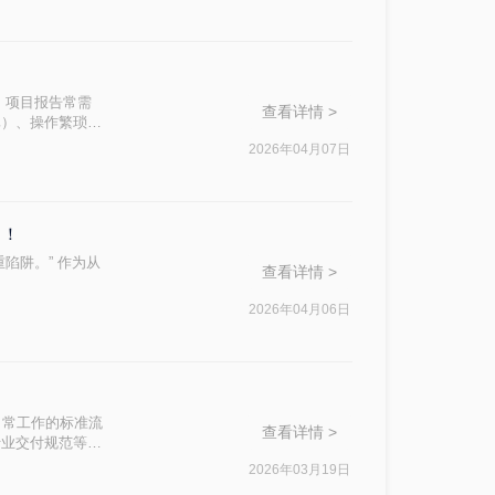
、项目报告常需
查看详情 >
真）、操作繁琐
小编，我亲测了
2026年04月07日
全的路径。今天分
了！
陷阱。” 作为从
查看详情 >
2026年04月06日
日常工作的标准流
查看详情 >
行业交付规范等优
。
2026年03月19日