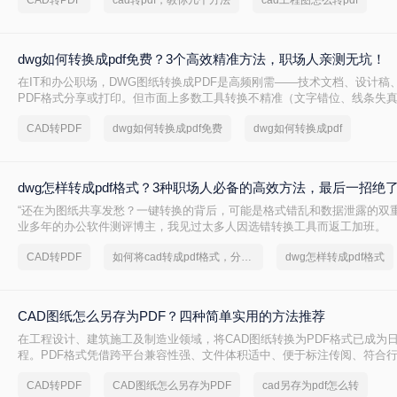
CAD转PDF
cad转pdf，教你几个方法
cad工程图怎么转pdf
dwg如何转换成pdf免费？3个高效精准方法，职场人亲测无坑！
在IT和办公职场，DWG图纸转换成PDF是高频刚需——技术文档、设计稿
PDF格式分享或打印。但市面上多数工具转换不精准（文字错位、线条失
（需装软件、调参数），甚至收费陷阱频出。作为深耕办公软件测评7年的
CAD转PDF
dwg如何转换成pdf免费
dwg如何转换成pdf
20+方案，排除WPS、命令行、迅捷等工具，只聚焦真正免费、有效、安
享3个方法，助你告别“转换焦虑”，精准高效搞定工作。
dwg怎样转成pdf格式？3种职场人必备的高效方法，最后一招绝
“还在为图纸共享发愁？一键转换的背后，可能是格式错乱和数据泄露的双重
业多年的办公软件测评博主，我见过太多人因选错转换工具而返工加班。
CAD转PDF
如何将cad转成pdf格式，分享一种简单的方法
dwg怎样转成pdf格式
CAD图纸怎么另存为PDF？四种简单实用的方法推荐
在工程设计、建筑施工及制造业领域，将CAD图纸转换为PDF格式已成为
程。PDF格式凭借跨平台兼容性强、文件体积适中、便于标注传阅、符合
势，被广泛应用于图纸提交、客户审阅、档案存档及移动设备查看等场景
CAD转PDF
CAD图纸怎么另存为PDF
cad另存为pdf怎么转