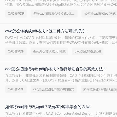
打印。那么多张cad图纸怎么转换成pdf格式呢？本文将介绍两种将多张CAD
的有效方法，帮助您更轻松地管理和分发您的设计成果。
CAD转PDF
多张cad图纸怎么转换成pdf格式
dwg怎么转换成pdf格式？这二种方法可以试试！
DWG文件作为CAD（计算机辅助设计）领域的标准文件格式，广泛应用于
子等设计领域。然而，有时我们需要将这些DWG文件转换为PDF格式，以
和打印。那么dwg怎么转换成pdf格式呢？本文将介绍两种将DWG转换成P
CAD转PDF
dwg怎么转换成pdf格式
dwg怎么转换成pdf
cad怎么把图纸导出pdf的格式？选择最适合你的高效方法！
在工程设计、建筑规划和机械制造等领域，CAD（计算机辅助设计）软件
具。然而，CAD源文件（如DWG）的查看和传播严重依赖于特定的软件环
评审和交付环节极为不便。因此，将CAD图纸导出为通用的PDF格式成为了
CAD转PDF
cad怎么把图纸导出pdf的格式
文件能完美保留图纸的矢量信息、图层、比例和布局，且几乎在任何设备
开。那么cad怎么把图纸导出pdf的格式呢？
如何将cad图纸转为pdf？教你3种容易学会的方法!
在工程设计和建筑行业中，CAD（Computer-Aided Design，计算机辅