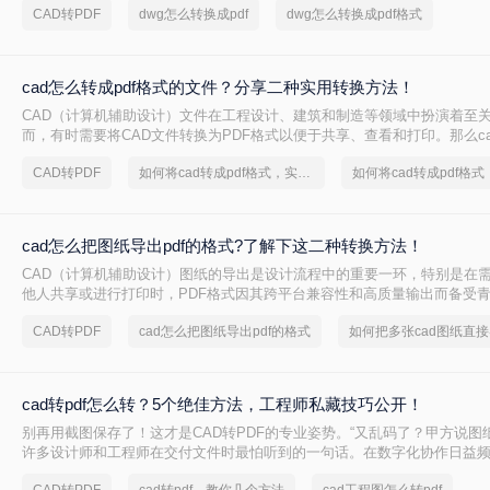
CAD转PDF
dwg怎么转换成pdf
dwg怎么转换成pdf格式
cad怎么转成pdf格式的文件？分享二种实用转换方法！
CAD（计算机辅助设计）文件在工程设计、建筑和制造等领域中扮演着至
而，有时需要将CAD文件转换为PDF格式以便于共享、查看和打印。那么cad
式的文件呢？本文将介绍两种将CAD转换为PDF的方法。
CAD转PDF
如何将cad转成pdf格式，实用的方法来了
cad怎么把图纸导出pdf的格式?了解下这二种转换方法！
CAD（计算机辅助设计）图纸的导出是设计流程中的重要一环，特别是在
他人共享或进行打印时，PDF格式因其跨平台兼容性和高质量输出而备受青
么把图纸导出pdf的格式呢？本文将介绍两种将CAD图纸导出为PDF格式的
CAD转PDF
cad怎么把图纸导出pdf的格式
cad转pdf怎么转？5个绝佳方法，工程师私藏技巧公开！
别再用截图保存了！这才是CAD转PDF的专业姿势。“又乱码了？甲方说图纸
许多设计师和工程师在交付文件时最怕听到的一句话。在数字化协作日益频
转PDF 已成为跨平台、保格式、防篡改的刚性需求。