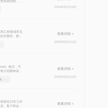
容性和易用性，便
将CAD图纸转换
2026年05月23日
筑和工程领域常见
查看详情 >
件的完整性。那么
2026年05月22日
高效的恢复方法
Format）格式，可
查看详情 >
文将介绍两种高效
2026年05月23日
关于cad转pdf文件的方法，你一定要学会
工程师在日常工作
查看详情 >
成员、客户和合作