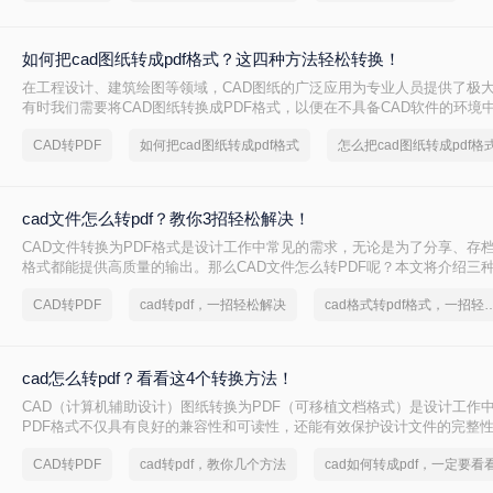
如何把cad图纸转成pdf格式？这四种方法轻松转换！
在工程设计、建筑绘图等领域，CAD图纸的广泛应用为专业人员提供了极
有时我们需要将CAD图纸转换成PDF格式，以便在不具备CAD软件的环境
打印。PDF格式因其跨平台性、一致性和不可编辑性等特点，成为了理想
CAD转PDF
如何把cad图纸转成pdf格式
怎么把cad图纸转成pdf格
如何把cad图纸转成pdf格式呢？本文将介绍四种将CAD图纸转换成PDF格
cad文件怎么转pdf？教你3招轻松解决！
CAD文件转换为PDF格式是设计工作中常见的需求，无论是为了分享、存档
格式都能提供高质量的输出。那么CAD文件怎么转PDF呢？本文将介绍三种
换为PDF的方法。
CAD转PDF
cad转pdf，一招轻松解决
cad格式转pdf格式，
cad怎么转pdf？看看这4个转换方法！
CAD（计算机辅助设计）图纸转换为PDF（可移植文档格式）是设计工作
PDF格式不仅具有良好的兼容性和可读性，还能有效保护设计文件的完整
cad怎么转pdf呢？本文将介绍四种将CAD图纸转换为PDF的高效方法。
CAD转PDF
cad转pdf，教你几个方法
cad如何转成pdf，一定要看