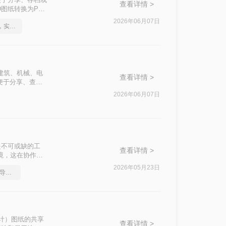
查看详情 >
图纸转换为PDF
2026年06月07日
如何将cad转成pdf格式，实用的方法来了
建筑、机械、电
查看详情 >
便于分享、查看
DF格式的方法。
2026年06月07日
是不可或缺的工
查看详情 >
境，这在协作、
标准流程。PDF
2026年05月23日
如何把多张cad图纸直接导出成pdf
上都能被无缝打
助设计）图纸的共享
查看详情 >