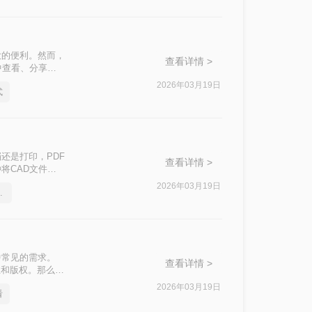
大的便利。然而，
查看详情 >
中查看、分享或
的转换格式。那么
2026年03月19日
式
式的实用方法。
还是打印，PDF
查看详情 >
将CAD文件转
2026年03月19日
一招轻松解决
中常见的需求。
查看详情 >
性和版权。那么
2026年03月19日
看