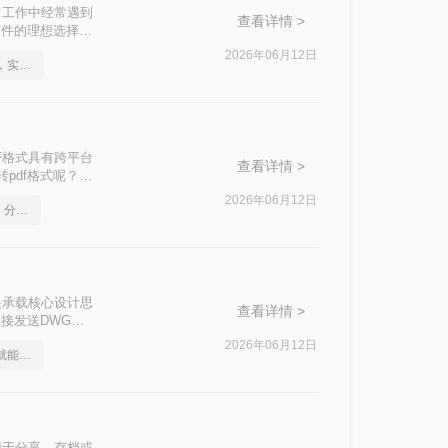
常工作中经常遇到
查看详情 >
文件的理想选择。
格式的方法。
2026年06月12日
如何将cad转成pdf格式，实用的方法来了
F格式具有跨平台
查看详情 >
pdf格式呢？本
2026年06月12日
如何将cad转成pdf格式，分享一种简单的方法
是承载核心设计思
查看详情 >
接发送DWG、
AD软件，或者
2026年06月12日
cad如何转成pdf，一招就能轻松搞定
便于分享、存档或