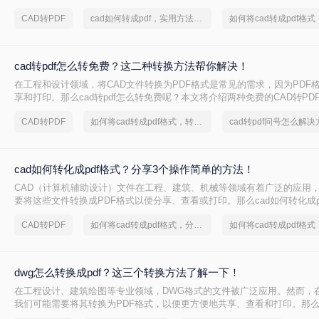
伙伴交流的理想选择。那么cad转换pdf怎么转换呢？本文将介绍两种将CAD
CAD转PDF
cad如何转成pdf，实用方法不要错过
的高效方法。
cad转pdf怎么转免费？这二种转换方法帮你解决！
在工程和设计领域，将CAD文件转换为PDF格式是常见的需求，因为PDF
享和打印。那么cad转pdf怎么转免费呢？本文将介绍两种免费的CAD转PD
轻松完成CAD转PDF的任务。
CAD转PDF
如何将cad转成pdf格式，转转大师帮你解决
cad转pdf问号怎么解决
cad如何转化成pdf格式？分享3个操作简单的方法！
CAD（计算机辅助设计）文件在工程、建筑、机械等领域有着广泛的应用
要将这些文件转换成PDF格式以便分享、查看或打印。那么cad如何转化成p
将介绍三种将CAD文件转换成PDF的方法。
CAD转PDF
如何将cad转成pdf格式，分享一种简单的方法
dwg怎么转换成pdf？这三个转换方法了解一下！
在工程设计、建筑绘图等专业领域，DWG格式的文件被广泛应用。然而，
我们可能需要将其转换为PDF格式，以便更方便地共享、查看和打印。那么
pdf呢？本文将介绍三种将DWG转换成PDF的方法。