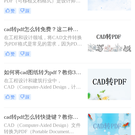
PDF（可移植文档格式）是设计师和
工程师在日常工作中经常遇到的需
赞
踩
求。PDF格式因其良好的兼容性和易
分享性，成为与团队成员、客户和合
作伙伴交流的理想选择。那么cad转换
cad转pdf怎么转免费？这二种转换方法帮你解决！
pdf怎么转换呢？本文将介绍两种将
在工程和设计领域，将CAD文件转换
CAD文件转换为PDF的高效方法。
为PDF格式是常见的需求，因为PDF
格式便于查看、分享和打印。那么cad
赞
踩
转pdf怎么转免费呢？本文将介绍两种
免费的CAD转PDF的方法，帮助您轻
松完成CAD转PDF的任务。
如何将cad图纸转为pdf？教你3种容易学会的方法!
在工程设计和建筑行业中，
CAD（Computer-Aided Design，计算
机辅助设计）图纸的共享和传输是一
赞
踩
项常见的需求。将CAD图纸转换为
PDF格式可以提高文件的兼容性和易
用性，便于非专业用户查看和打印。
cad转pdf怎么转快捷键？教你二种很容易学会的方法！
那么如何将cad图纸转为pdf呢？本文
将介绍三种将CAD图纸转换为PDF的
CAD（Computer-Aided Design）文件
方法，帮助您轻松完成这一任务。
转换为PDF（Portable Document