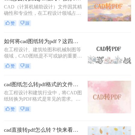
么cad图纸怎么转为pdf呢？本文将详
CAD（计算机辅助设计）文件因其精
细介绍三种将CAD图纸转换为PDF的
确性和专业性，在工程设计领域占据
实用方法。
重要地位。然而，为了便于共享、打
赞
踩
印和查看，有时需要将CAD文件转换
为PDF格式。那么cad怎么转换成pdf
格式呢？本文将介绍三种将CAD文件
如何将cad图纸转为pdf？这四个方法很不错！
转换为PDF格式的高效方法。
在工程设计、建筑绘图和机械制图等
领域，CAD图纸是不可或缺的重要工
具。然而，有时我们需要将CAD图纸
赞
踩
转换为PDF格式，以便更好地进行分
享、打印或存档。PDF格式具有跨平
台性、兼容性好以及不易被篡改的特
cad图纸怎么转pdf格式的文件？来试试这3种方法！
点，因此备受青睐。那么如何将cad图
在工程设计和建筑行业中，将CAD图
纸转为pdf呢？本文将介绍四种将
纸转换为PDF格式是常见的需求。无
CAD图纸转换为PDF的方法，帮助读
论是为了方便共享、打印还是保持图
者轻松应对这一需求。
赞
踩
纸的原始格式，掌握高效的CAD转
PDF方法都是非常重要的。那么cad图
纸怎么转pdf格式的文件呢？本文将详
cad直接转pdf怎么转？快来看这三个方法！
细介绍三种将CAD图纸转换为PDF的