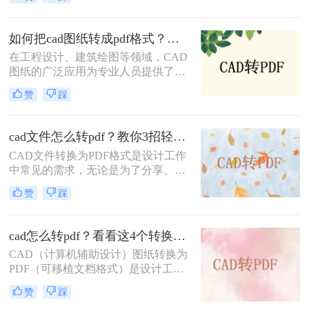
借跨平台兼容性强、文件体积适中、
便于标注传阅、符合行业交付规范等
优势，被广泛应用于图纸提交、客户
如何把cad图纸转成pdf格式？这四种方法轻松转换！
审阅、档案存档及移动设备查看等场
在工程设计、建筑绘图等领域，CAD
景。
图纸的广泛应用为专业人员提供了极
大的便利。然而，有时我们需要将
赞
踩
CAD图纸转换成PDF格式，以便在不
具备CAD软件的环境中查看、分享或
打印。PDF格式因其跨平台性、一致
cad文件怎么转pdf？教你3招轻松解决！
性和不可编辑性等特点，成为了理想
CAD文件转换为PDF格式是设计工作
的转换格式。那么如何把cad图纸转成
中常见的需求，无论是为了分享、存
pdf格式呢？本文将介绍四种将CAD
档还是打印，PDF格式都能提供高质
图纸转换成PDF格式的实用方法。
赞
踩
量的输出。那么CAD文件怎么转PDF
呢？本文将介绍三种将CAD文件转换
为PDF的方法。
cad怎么转pdf？看看这4个转换方法！
CAD（计算机辅助设计）图纸转换为
PDF（可移植文档格式）是设计工作
中常见的需求。PDF格式不仅具有良
赞
踩
好的兼容性和可读性，还能有效保护