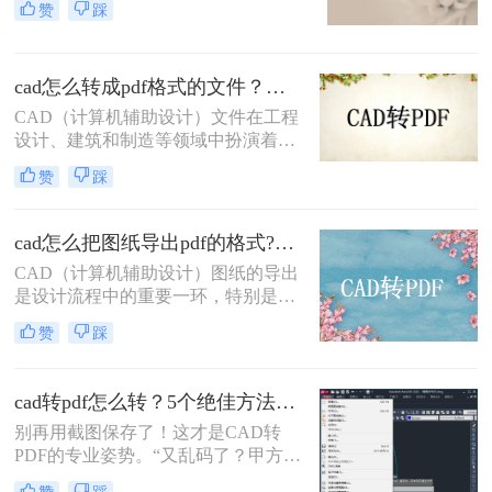
赞
踩
其转换为PDF格式，以便更方便地共
享、查看和打印。那么dwg怎么转换
成pdf呢？本文将介绍三种将DWG转
cad怎么转成pdf格式的文件？分享二种实用转换方法！
换成PDF的方法。
CAD（计算机辅助设计）文件在工程
设计、建筑和制造等领域中扮演着至
关重要的角色。然而，有时需要将
赞
踩
CAD文件转换为PDF格式以便于共
享、查看和打印。那么cad怎么转成
pdf格式的文件呢？本文将介绍两种将
cad怎么把图纸导出pdf的格式?了解下这二种转换方法！
CAD转换为PDF的方法。
CAD（计算机辅助设计）图纸的导出
是设计流程中的重要一环，特别是在
需要将设计成果与他人共享或进行打
赞
踩
印时，PDF格式因其跨平台兼容性和
高质量输出而备受青睐。那么cad怎么
把图纸导出pdf的格式呢？本文将介绍
cad转pdf怎么转？5个绝佳方法，工程师私藏技巧公开！
两种将CAD图纸导出为PDF格式的方
别再用截图保存了！这才是CAD转
法。
PDF的专业姿势。“又乱码了？甲方说
图纸打不开！” 这是许多设计师和工