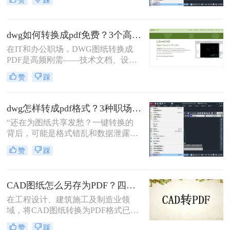
赞
踩
程师在交付文件时最怕听到的一句
话。在数字化协作日益频繁的今天，
CAD转PDF 已成为跨平台、保格式、
dwg如何转换成pdf免费？3个高效精准方法，职场人亲测无坑！
防篡改的刚性需求。
在IT和办公职场，DWG图纸转换成
PDF是高频刚需——技术文档、设计
稿、项目报告常需PDF格式分享或打
赞
踩
印。但市面上多数工具转换不精准
（文字错位、线条失真）、操作繁琐
（需装软件、调参数），甚至收费陷
dwg怎样转成pdf格式？3种职场人必备的高效方法，最后一招绝了！
阱频出。作为深耕办公软件测评7年
“还在为图纸共享发愁？一键转换的
的小编，我亲测了20+方案，排除
背后，可能是格式错乱和数据泄露的
WPS、命令行、迅捷等工具，只聚焦
双重陷阱。” 作为从业多年的办公软
真正免费、有效、安全的路径。今天
赞
踩
件测评博主，我见过太多人因选错转
分享3个方法，助你告别“转换焦虑”，
换工具而返工加班。
精准高效搞定工作。
CAD图纸怎么另存为PDF？四种简单实用的方法推荐
在工程设计、建筑施工及制造业领
域，将CAD图纸转换为PDF格式已成
为日常工作的标准流程。PDF格式凭
赞
踩