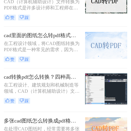
CAD（计算机辅助设计）文件转换为
PDF格式是许多设计师和工程师在日
常工作中经常遇到的需求。PDF格式
赞
踩
因其跨平台兼容性和不可编辑性，成
为分享和存档设计文件的理想选择。
那么CAD如何转换成PDF格式呢？本
cad里面的图纸怎么转pdf格式？试试这3种方法！
文将介绍四种将CAD文件转换为PDF
在工程设计领域，将CAD图纸转换为
格式的方法。
PDF格式是一种常见的需求，因为
PDF格式具有跨平台兼容性好、文件
赞
踩
体积小、易于分享和打印等优点。那
么cad里面的图纸怎么转pdf格式呢？
本文将介绍三种将CAD图纸转换为
cad转换pdf怎么转换？四种高效方法详解，轻松搞定格式转换！
PDF的方法。
在工程设计、建筑规划和机械制造等
领域，CAD（计算机辅助设计）文件
是承载核心设计思想的数字载体。然
赞
踩
而，当需要向客户展示方案、进行图
纸评审或归档时，直接发送DWG、
DXF等原生CAD文件并非最佳选择。
多张cad图纸怎么转换成pdf格式？二种实用方法详解！
原因在于，对方可能没有安装相应的
CAD软件，或者软件版本不兼容导致
在处理CAD图纸时，经常需要将多张