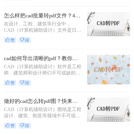
Format）文件由于其跨平台兼容性和
易于分享的特点，在日常工作中也占
怎么样把cad批量转pdf文件？4种解决方法快来试试吧！
据着重要地位。因此，将CAD文件转
在设计、工程、建筑等行业中，
换为PDF格式，成为了许多专业人士
CAD（计算机辅助设计）文件是日常
的必要技能。那么CAD如何转换为
工作中不可或缺的一部分。然而，为
PDF格式呢？本文将详细介绍几种常
赞
踩
了便于分享、打印或存档，经常需要
用的CAD转PDF的方法，帮助您掌握
将CAD文件转换为PDF格式。那么怎
这一技能。
么样把cad批量转pdf文件呢？本文将
cad如何导出清晰的pdf？教你二个实用方法！
详细介绍几种将CAD文件批量转换为
​CAD（计算机辅助设计）软件是工程
PDF文件的方法，帮助用户高效完成
师、建筑师和设计师们不可或缺的工
这一任务。
具，而PDF（可移植文档格式）文件
赞
踩
则因其跨平台兼容性和内容稳定性，
成为分享和保存设计成果的理想选
择。将CAD图纸导出为清晰的PDF文
做好的cad怎么转pdf图？快来看看这三种方法！
件，对于确保设计细节的准确传达和
CAD（计算机辅助设计）图纸是工程
在不同设备间的顺畅分享至关重要。
设计、建筑、制造等领域中不可或缺
那么cad如何导出清晰的pdf呢？以下
的重要文件。为了更方便地分享、查
将详细介绍几种将CAD文件导出为清
赞
踩
看和打印这些图纸，许多用户会选择
晰PDF的方法。