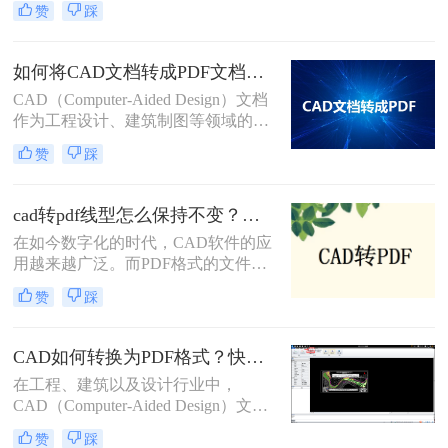
转pdf呢？以下是将多个CAD文档转
赞
踩
实际应用中，我们常常需要将CAD图
换为PDF格式的几种方法。
纸转换为PDF格式以便于分享、打印
或存档。那么怎么把一套cad图纸转
如何将CAD文档转成PDF文档？这三种转换方法快来了解下！
pdf呢？以下，将详细介绍几种将一套
CAD（Computer-Aided Design）文档
CAD图纸转换为PDF格式的方法。
作为工程设计、建筑制图等领域的重
要工具，其转换为PDF（Portable
赞
踩
Document Format）文档的需求日益增
加。PDF格式因其良好的跨平台兼容
性和内容稳定性，成为了文档共享、
cad转pdf线型怎么保持不变？试试这3个方法！
归档和展示的首选。那么如何将CAD
在如今数字化的时代，CAD软件的应
文档转成PDF文档呢？以下将详细介
用越来越广泛。而PDF格式的文件则
绍几种将CAD文档转换成PDF文档的
成为了在不同平台之间共享CAD设计
方法。
赞
踩
的常用方式。然而，在将CAD文件转
换为PDF格式时，很多人都面临着一
个普遍的问题，那就是线型的变化。
CAD如何转换为PDF格式？快来试试这三种方法吧！
那么cad转pdf线型怎么保持不变呢？
在工程、建筑以及设计行业中，
本文将介绍三种方法，帮助您实现
CAD（Computer-Aided Design）文件
CAD转PDF的过程中线型的完美保
是存储和交流复杂设计信息的标准格
留。
赞
踩
式。然而，PDF（Portable Document