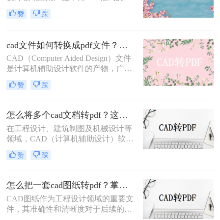
件因其跨平台、易阅读的特性，常被
赞
踩
用于文件分享和存档。因此，将CAD
图纸导出为PDF格式的需求日益增
多。那么CAD怎么把图纸导出PDF的
cad文件如何转换成pdf文件？三种快速实用的方法！
格式呢？本文将介绍四种常用的方
CAD（Computer Aided Design）文件
法，帮助您轻松实现CAD图纸到PDF
是计算机辅助设计软件的产物，广泛
的转换。
应用于工程设计、机械制图、建筑设
赞
踩
计等领域。然而，由于CAD文件的特
殊性，其在共享、传输或打印时可能
面临兼容性问题。将CAD文件转换为
怎么将多个cad文档转pdf？这三种方法最好用！
PDF格式是一种有效的解决方案，因
在工程设计、建筑制图及机械设计等
为PDF文件具有广泛的兼容性和良好
领域，CAD（计算机辅助设计）软件
的排版保持性。那么cad文件如何转换
是不可或缺的工具。然而，在需要将
成pdf文件呢？以下是将CAD文件转
赞
踩
多个CAD文档分享给非CAD软件用户
换为PDF文件的几种方法。
或进行打印时，将CAD文档转换为
PDF格式成为了一个常见的需求。
怎么把一套cad图纸转pdf？掌握这3招就够了！
PDF格式以其良好的兼容性和稳定
CAD图纸作为工程设计领域的重要文
性，确保了文档在不同设备和软件中
件，其准确性和清晰度对于后续的设
的一致呈现。那么怎么将多个cad文档
计、施工及交流至关重要。然而，在