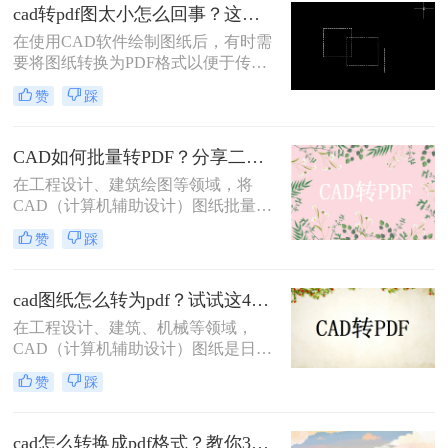
享。那么cad怎么导出pdf呢？本文将
cad转pdf图太小怎么回事？这两个方法很不错！
介绍四种将CAD文件导出为PDF的方
在使用CAD软件绘制图纸后，有时需
法。
要将图纸转换为PDF格式以便于传输
和查看。然而，在转换过程中，有时
赞
踩
会遇到CAD转PDF图太小的问题。这
可能是由于多种原因导致的，本文将
为您详细分析原因并提供cad转pdf图
CAD如何批量转PDF？分享二种高效的转换方法！
太小怎么回事解决方法。
在工程设计、建筑绘图等领域，将
CAD（计算机辅助设计）图纸批量转
换为PDF（可移植文档格式）是一个
赞
踩
常见且重要的任务。PDF格式不仅具
有高度的兼容性和可读性，还能有效
保护设计文件的完整性和版权。那么
cad图纸怎么转为pdf？试试这4种实用转换方法！
CAD如何批量转PDF呢？本文将介绍
在工程设计、建筑、机械等领域，
两种将CAD图纸批量转换为PDF的高
CAD（计算机辅助设计）图纸是日常
效方法。
工作中不可或缺的重要文件。然而，
赞
踩
为了更方便地分享、存档和打印这些
图纸，将它们转换为PDF（可移植文
档格式）格式是一个明智的选择。那
cad怎么转换成pdf格式？教你3个简单的转换方法！