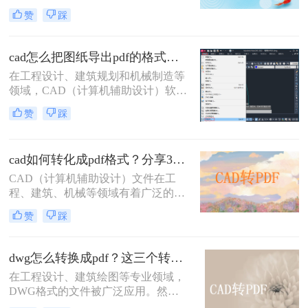
Format）格式，可以方便地进行文件
赞
踩
共享、打印和存档。那么cad转pdf怎
么转快捷键呢？本文将介绍两种高效
的CAD转PDF方法，帮助您快速实现
cad怎么把图纸导出pdf的格式？选择最适合你的高效方法！
文件转换。
在工程设计、建筑规划和机械制造等
领域，CAD（计算机辅助设计）软件
是不可或缺的工具。然而，CAD源文
赞
踩
件（如DWG）的查看和传播严重依
赖于特定的软件环境，这在协作、评
审和交付环节极为不便。因此，将
cad如何转化成pdf格式？分享3个操作简单的方法！
CAD图纸导出为通用的PDF格式成为
了标准流程。PDF文件能完美保留图
CAD（计算机辅助设计）文件在工
纸的矢量信息、图层、比例和布局，
程、建筑、机械等领域有着广泛的应
且几乎在任何设备上都能被无缝打
用，但有时候我们需要将这些文件转
赞
踩
开。那么cad怎么把图纸导出pdf的格
换成PDF格式以便分享、查看或打
式呢？
印。那么cad如何转化成pdf格式呢？
本文将介绍三种将CAD文件转换成
dwg怎么转换成pdf？这三个转换方法了解一下！
PDF的方法。
在工程设计、建筑绘图等专业领域，
DWG格式的文件被广泛应用。然
而，在某些情况下，我们可能需要将