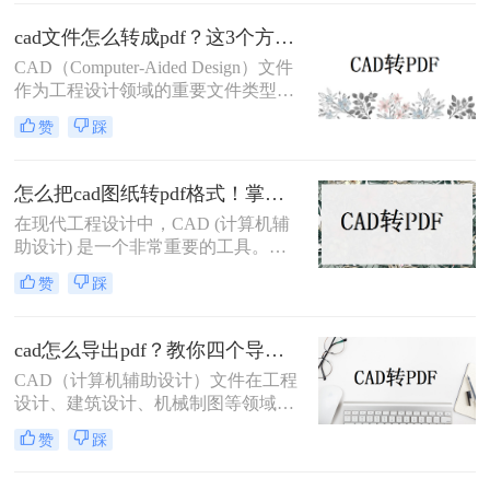
也经历过：转换后图纸错位、字体模
糊、甚至关键标注消失？根据行业调
cad文件怎么转成pdf？这3个方法可以一试！
研，超70%的办公人群因转换工具不
CAD（Computer-Aided Design）文件
靠谱，每天浪费15分钟以上处理格式
作为工程设计领域的重要文件类型，
问题。
经常需要转换为PDF（Portable
赞
踩
Document Format）格式以便于共享、
打印和存档。那么cad文件怎么转成
pdf呢？本文将介绍三种将CAD文件
怎么把cad图纸转pdf格式！掌握这3种方法就可以
转换为PDF的高效方法。
在现代工程设计中，CAD (计算机辅
助设计) 是一个非常重要的工具。
CAD软件允许工程师们创建准确且详
赞
踩
细的图纸，以便进行设计和分析。然
而，有时候我们需要将这些CAD图纸
转换为PDF格式，以便与他人共享或
cad怎么导出pdf？教你四个导出方法！
打印。现在让我们来探讨一下怎么把
CAD（计算机辅助设计）文件在工程
cad图纸转pdf格式。
设计、建筑设计、机械制图等领域中
扮演着重要角色。有时，我们需要将
赞
踩
这些CAD文件导出为PDF格式，以便
在不同的平台和设备上进行查看和共