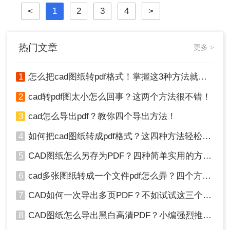
将其转换为PDF（可移植文档格式）
<
1
2
3
4
>
图。那么做好的cad怎么转pdf图呢？
下面将详细介绍几种将CAD图纸转换
为PDF图的常用方法。
热门文章
更多 >
1
怎么把cad图纸转pdf格式！掌握这3种方法就可以
2
cad转pdf图太小怎么回事？这两个方法很不错！
3
cad怎么导出pdf？教你四个导出方法！
4
如何把cad图纸转成pdf格式？这四种方法轻松转换！
5
CAD图纸怎么另存为PDF？四种简单实用的方法推荐
6
cad多张图纸转成一个文件pdf怎么弄？四个方法帮你搞定！
7
CAD如何一次导出多页PDF？不如试试这三个方法！
8
CAD图纸怎么导出黑白高清PDF？小编强烈推荐这三种方法！