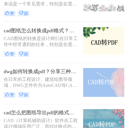
来说是一个常见需求，特别是在需要
助用户根据自己的需求选择最适合的
将图纸分享给不同平台或设备上的团
转换方式。
赞
踩
队成员时。PDF格式因其兼容性和稳
定性，成为CAD图纸转换的理想选
择。那么怎么把cad图纸转换成pdf
cad图纸怎么转换成pdf格式？教你三招解决！
呢？本文将介绍四种将CAD图纸转换
CAD图纸的转换是设计师们在日常工
为PDF的方法。
作中经常遇到的任务，特别是在需要
将设计成果分享给客户或团队成员
赞
踩
时，PDF格式因其广泛的兼容性和出
色的可读性成为首选。那么cad图纸怎
么转换成pdf格式呢？本文将介绍三种
dwg如何转换成pdf？分享三种常用的转换方法！
将CAD图纸转换成PDF格式的方法。
在日常的工程设计、建筑绘图等领
域，DWG文件作为AutoCAD等CAD
软件的标准文件格式，广泛应用于图
赞
踩
纸的创建和编辑。然而，为了更方便
地共享和查看图纸，有时我们需要将
DWG文件转换成PDF格式。那么
cad怎么把图纸导出pdf的格式？教你四个方法！
DWG如何转换成PDF呢？本文将介绍
CAD（计算机辅助设计）软件在工程
三种将DWG转换成PDF的方法。
设计领域应用广泛，而PDF格式的文