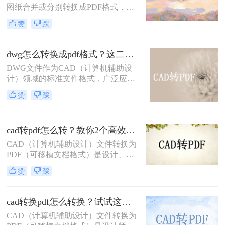
显示错误，更存在被无意中修改的风
图纸合并或分别转换成PDF格式，以
险。
便于分享、存档或打印。那么多张cad
赞
踩
图纸怎么转换成pdf格式呢？本文将介
绍两种将多张CAD图纸转换为PDF的
有效方法，帮助您更轻松地管理和分
dwg怎么转换成pdf格式？这二种方法可以试试！
发您的设计成果。
DWG文件作为CAD（计算机辅助设
计）领域的标准文件格式，广泛应用
于建筑、机械、电子等设计领域。然
赞
踩
而，有时我们需要将这些DWG文件
转换为PDF格式，以便于分享、查看
和打印。那么dwg怎么转换成pdf格式
cad转pdf怎么转？教你2个高效转换方法！
呢？本文将介绍两种将DWG转换成
PDF格式的方法。
CAD（计算机辅助设计）文件转换为
PDF（可移植文档格式）是设计、建
筑和工程领域常见的任务。PDF格式
赞
踩
不仅具有高度的兼容性和可读性，还
能有效保护设计文件的完整性。那么
CAD转PDF怎么转呢？本文将介绍两
cad转换pdf怎么转换？试试这二种实用方法！
种将CAD文件转换为PDF的方法。
CAD（计算机辅助设计）文件转换为