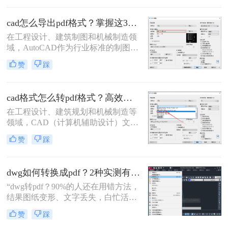
设计文件的完整性和版权。那么cad怎
么转pdf呢？本文将介绍四种将CAD
cad怎么导出pdf格式？掌握这3招就够了！
图纸转换为PDF的高效方法。
在工程设计、建筑制图和机械制造领
域，AutoCAD作为行业标准的制图软
件，其生成的DWG文件是工作的核
赞
踩
心。然而，在文件交付、图纸审查、
打印或展示时，PDF格式因其跨平
台、高保真、易传输和不可随意修改
cad格式怎么转pdf格式？高效的五大方法详解！
的特性，成为了无可替代的交换媒
介。掌握在AutoCAD中高效、高质量
在工程设计、建筑规划和机械制造等
地导出PDF，是每一位CAD用户的必
领域，CAD（计算机辅助设计）文件
备技能。那么cad怎么导出pdf格式
是传递设计思想的核心载体。然而，
赞
踩
呢？
当需要向客户、评审方或非技术背景
的同事展示设计方案时，直接发送
DWG或DXF等原生CAD文件往往不
dwg如何转换成pdf？2种实测有效技巧，精准无损告别格式混乱！
是最佳选择。此时，PDF（便携式文
档格式）以其跨平台、格式固定、易
“dwg转pdf？90%的人还在用错方法，
于查看且体积小巧的优势，成为分享
结果图纸变形、文字丢失，白忙活一
和归档图纸的首选。
整天！”在IT、设计与工程领域，dwg
赞
踩
文件转pdf是职场日常刚需。但你是否