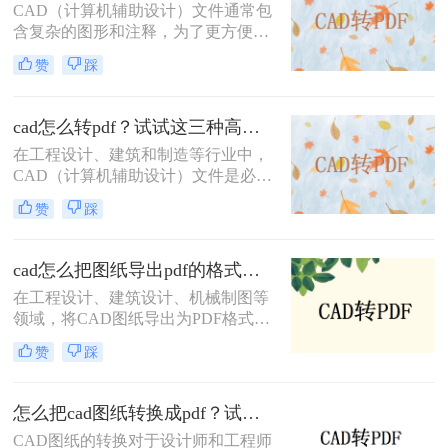
方法，帮助您轻松应对各种需求。
CAD（计算机辅助设计）文件通常包
含复杂的图形和注释，为了更方便地
共享和查看，将其转换为PDF格式是
赞
踩
一个很好的选择。那么cad直接转pdf
怎么转呢？本文将介绍三种将CAD文
件直接转换为PDF的高效方法。
cad怎么转pdf？试试这三种高效转换方法！
在工程设计、建筑和制造等行业中，
CAD（计算机辅助设计）文件是必不
可少的工具。然而，为了方便非专业
赞
踩
人员查看或打印，通常需要将这些复
杂的CAD文件转换成更通用的PDF格
式。那么cad怎么转pdf呢？本文将介
cad怎么把图纸导出pdf的格式？教你4招轻松转换！
绍三种常用的CAD转PDF的方法。
在工程设计、建筑设计、机械制图等
领域，将CAD图纸导出为PDF格式是
一项常见且重要的任务。PDF格式具
赞
踩
有跨平台、不易被修改和高度保真的
特点，非常适合用于文档的分发、归
档和打印。那么cad怎么把图纸导出
怎么把cad图纸转换成pdf？试试这三种简单方法！
pdf的格式呢？本文将详细介绍几种将
CAD图纸的转换对于设计师和工程师
CAD图纸导出为PDF格式的方法，帮