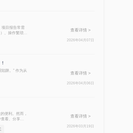
、项目报告常需
查看详情 >
真）、操作繁琐
小编，我亲测了
2026年04月07日
全的路径。今天分
了！
陷阱。” 作为从
查看详情 >
2026年04月06日
大的便利。然而，
查看详情 >
中查看、分享或
的转换格式。那么
2026年03月19日
式
式的实用方法。