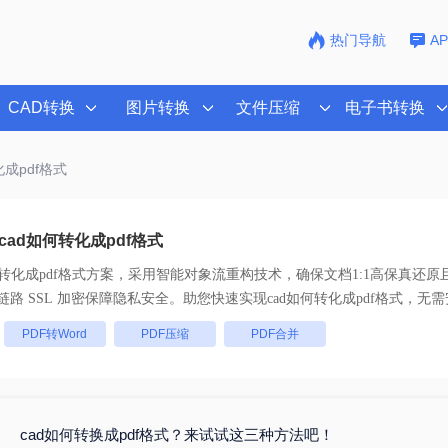
热门导航
A
CAD转换
图片转换
文件压缩
电子书转换
化成pdf格式
ad如何转化成pdf格式
何转化成pdf格式
方案，采用智能对象流重构技术，确保文档1:1高保真还原
批量处理， 全链路 SSL 加密保障隐私安全。助您快速实现
cad如何转化成pdf格式
，无需
：
PDF转Word
PDF压缩
PDF合并
cad如何转换成pdf格式？来试试这三种方法吧！