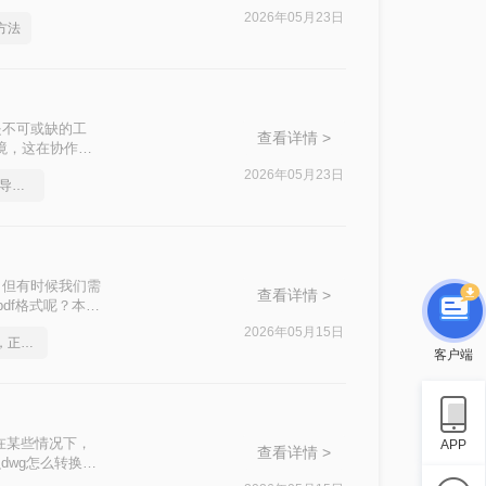
2026年05月23日
方法
是不可或缺的工
查看详情 >
境，这在协作、
标准流程。PDF
2026年05月23日
如何把多张cad图纸直接导出成pdf
上都能被无缝打
，但有时候我们需
查看详情 >
df格式呢？本文
2026年05月15日
如何将cad转成pdf格式，正确的操作方法
客户端
在某些情况下，
APP
查看详情 >
dwg怎么转换成