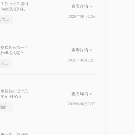
常工作中经常遇到
查看详情 >
文件的理想选择。
格式的方法。
2026年06月12日
如何将cad转成pdf格式，实用的方法来了
F格式具有跨平台
查看详情 >
pdf格式呢？本
2026年06月12日
如何将cad转成pdf格式，分享一种简单的方法
是承载核心设计思
查看详情 >
接发送DWG、
AD软件，或者
2026年06月12日
cad如何转成pdf，一招就能轻松搞定
便于分享、存档或