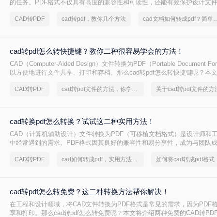
的任务。PDF格式不仅具有高度的兼容性和可读性，还能有效保护设计文
CAD转PDF怎么转呢？本文将介绍两种将CAD文件转换为PDF的方法。
CAD转PDF
cad转pdf，教你几个方法
cad文档如何转成pdf？简单
cad转pdf怎么转快捷键？教你二种很容易学会的方法！
CAD（Computer-Aided Design）文件转换为PDF（Portable Document 
以方便地进行文件共享、打印和存档。那么cad转pdf怎么转快捷键呢？本
的CAD转PDF方法，帮助您快速实现文件转换。
CAD转PDF
cad转pdf文件的方法，你学会了吗
cad转换pdf怎么转换？试试这二种实用方法！
CAD（计算机辅助设计）文件转换为PDF（可移植文档格式）是设计师和
中经常遇到的需求。PDF格式因其良好的兼容性和易分享性，成为与团队
伙伴交流的理想选择。那么cad转换pdf怎么转换呢？本文将介绍两种将CAD
CAD转PDF
cad如何转成pdf，实用方法不要错过
的高效方法。
cad转pdf怎么转免费？这二种转换方法帮你解决！
在工程和设计领域，将CAD文件转换为PDF格式是常见的需求，因为PDF
享和打印。那么cad转pdf怎么转免费呢？本文将介绍两种免费的CAD转PD