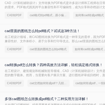
CAD（计算机辅助设计）文件转换为PDF格式是许多设计师和工程师在日
的需求。PDF格式因其跨平台兼容性和不可编辑性，成为分享和存档设计
那么CAD如何转换成PDF格式呢？本文将介绍四种将CAD文件转换为PDF
CAD转PDF
cad格式转pdf格式，跟小编来学习吧
cad里面的图纸怎么转pdf格式？试试这3种方法！
在工程设计领域，将CAD图纸转换为PDF格式是一种常见的需求，因为PD
兼容性好、文件体积小、易于分享和打印等优点。那么cad里面的图纸怎么转
文将介绍三种将CAD图纸转换为PDF的方法。
CAD转PDF
cad里面的图纸怎么转pdf格式
cad转换pdf怎么转换？四种高效方法详解，轻松搞定格式转换！
在工程设计、建筑规划和机械制造等领域，CAD（计算机辅助设计）文件
想的数字载体。然而，当需要向客户展示方案、进行图纸评审或归档时，直
DXF等原生CAD文件并非最佳选择。原因在于，对方可能没有安装相应的C
CAD转PDF
cad文档如何转成pdf？几招轻松搞定
软件版本不兼容导致显示错误，更存在被无意中修改的风险。
多张cad图纸怎么转换成pdf格式？二种实用方法详解！
在处理CAD图纸时，经常需要将多张图纸合并或分别转换成PDF格式，以