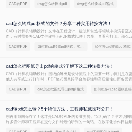
CAD转PDF
dwg怎么转换成pdf
dwg怎么转换成pdf格式
cad怎么转成pdf格式的文件？分享二种实用转换方法！
CAD（计算机辅助设计）文件在工程设计、建筑和制造等领域中扮演着至
而，有时需要将CAD文件转换为PDF格式以便于共享、查看和打印。那么cad
式的文件呢？本文将介绍两种将CAD转换为PDF的方法。
CAD转PDF
如何将cad转成pdf格式，实用的方法来了
cad怎么把图纸导出pdf的格式?了解下这二种转换方法！
CAD（计算机辅助设计）图纸的导出是设计流程中的重要一环，特别是在
他人共享或进行打印时，PDF格式因其跨平台兼容性和高质量输出而备受青
么把图纸导出pdf的格式呢？本文将介绍两种将CAD图纸导出为PDF格式的
CAD转PDF
cad怎么把图纸导出pdf的格式
cad转pdf怎么转？5个绝佳方法，工程师私藏技巧公开！
别再用截图保存了！这才是CAD转PDF的专业姿势。“又乱码了？甲方说图纸
许多设计师和工程师在交付文件时最怕听到的一句话。在数字化协作日益频
转PDF 已成为跨平台、保格式、防篡改的刚性需求。