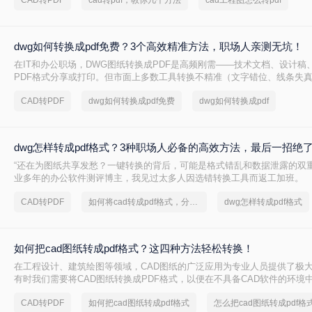
CAD转PDF
cad转pdf，教你几个方法
cad工程图怎么转pdf
dwg如何转换成pdf免费？3个高效精准方法，职场人亲测无坑！
在IT和办公职场，DWG图纸转换成PDF是高频刚需——技术文档、设计稿
PDF格式分享或打印。但市面上多数工具转换不精准（文字错位、线条失
（需装软件、调参数），甚至收费陷阱频出。作为深耕办公软件测评7年的
CAD转PDF
dwg如何转换成pdf免费
dwg如何转换成pdf
20+方案，排除WPS、命令行、迅捷等工具，只聚焦真正免费、有效、安
享3个方法，助你告别“转换焦虑”，精准高效搞定工作。
dwg怎样转成pdf格式？3种职场人必备的高效方法，最后一招绝
“还在为图纸共享发愁？一键转换的背后，可能是格式错乱和数据泄露的双重
业多年的办公软件测评博主，我见过太多人因选错转换工具而返工加班。
CAD转PDF
如何将cad转成pdf格式，分享一种简单的方法
dwg怎样转成pdf格式
如何把cad图纸转成pdf格式？这四种方法轻松转换！
在工程设计、建筑绘图等领域，CAD图纸的广泛应用为专业人员提供了极
有时我们需要将CAD图纸转换成PDF格式，以便在不具备CAD软件的环境
打印。PDF格式因其跨平台性、一致性和不可编辑性等特点，成为了理想
CAD转PDF
如何把cad图纸转成pdf格式
怎么把cad图纸转成pdf格
如何把cad图纸转成pdf格式呢？本文将介绍四种将CAD图纸转换成PDF格