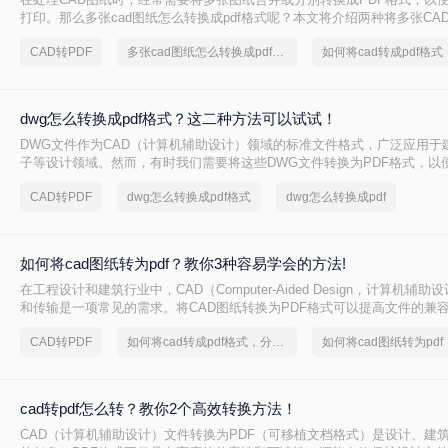
打印。那么多张cad图纸怎么转换成pdf格式呢？本文将介绍两种将多张CAD
的有效方法，帮助您更轻松地管理和分发您的设计成果。
CAD转PDF
多张cad图纸怎么转换成pdf格式
dwg怎么转换成pdf格式？这二种方法可以试试！
DWG文件作为CAD（计算机辅助设计）领域的标准文件格式，广泛应用于
子等设计领域。然而，有时我们需要将这些DWG文件转换为PDF格式，以
和打印。那么dwg怎么转换成pdf格式呢？本文将介绍两种将DWG转换成P
CAD转PDF
dwg怎么转换成pdf格式
dwg怎么转换成pdf
如何将cad图纸转为pdf？教你3种容易学会的方法!
在工程设计和建筑行业中，CAD（Computer-Aided Design，计算机辅
和传输是一项常见的需求。将CAD图纸转换为PDF格式可以提高文件的兼
于非专业用户查看和打印。那么如何将cad图纸转为pdf呢？本文将介绍三种
CAD转PDF
如何将cad转成pdf格式，分享一种简单的方法
如何将cad图纸转为pdf
为PDF的方法，帮助您轻松完成这一任务。
cad转pdf怎么转？教你2个高效转换方法！
CAD（计算机辅助设计）文件转换为PDF（可移植文档格式）是设计、建