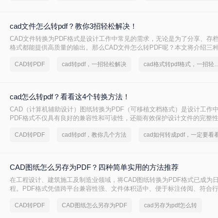
cad文件怎么转pdf？教你3招轻松解决！
CAD文件转换为PDF格式是设计工作中常见的需求，无论是为了分享、存档
格式都能提供高质量的输出。那么CAD文件怎么转PDF呢？本文将介绍三种
换为PDF的方法。
CAD转PDF
cad转pdf，一招轻松解决
cad格式转pdf格式，
cad怎么转pdf？看看这4个转换方法！
CAD（计算机辅助设计）图纸转换为PDF（可移植文档格式）是设计工作
PDF格式不仅具有良好的兼容性和可读性，还能有效保护设计文件的完整
cad怎么转pdf呢？本文将介绍四种将CAD图纸转换为PDF的高效方法。
CAD转PDF
cad转pdf，教你几个方法
cad如何转成pdf，一定要看
CAD图纸怎么另存为PDF？四种简单实用的方法推荐
在工程设计、建筑施工及制造业领域，将CAD图纸转换为PDF格式已成为
程。PDF格式凭借跨平台兼容性强、文件体积适中、便于标注传阅、符合
势，被广泛应用于图纸提交、客户审阅、档案存档及移动设备查看等场景
CAD转PDF
CAD图纸怎么另存为PDF
cad另存为pdf怎么转