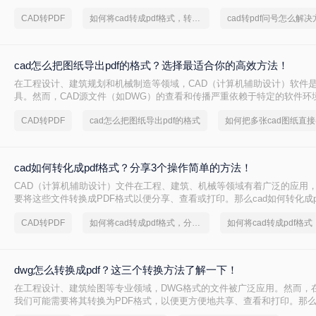
轻松完成CAD转PDF的任务。
CAD转PDF
如何将cad转成pdf格式，转转大师帮你解决
cad转pdf问号怎么解决
cad怎么把图纸导出pdf的格式？选择最适合你的高效方法！
在工程设计、建筑规划和机械制造等领域，CAD（计算机辅助设计）软件
具。然而，CAD源文件（如DWG）的查看和传播严重依赖于特定的软件环
评审和交付环节极为不便。因此，将CAD图纸导出为通用的PDF格式成为了
CAD转PDF
cad怎么把图纸导出pdf的格式
文件能完美保留图纸的矢量信息、图层、比例和布局，且几乎在任何设备
开。那么cad怎么把图纸导出pdf的格式呢？
cad如何转化成pdf格式？分享3个操作简单的方法！
CAD（计算机辅助设计）文件在工程、建筑、机械等领域有着广泛的应用
要将这些文件转换成PDF格式以便分享、查看或打印。那么cad如何转化成p
将介绍三种将CAD文件转换成PDF的方法。
CAD转PDF
如何将cad转成pdf格式，分享一种简单的方法
dwg怎么转换成pdf？这三个转换方法了解一下！
在工程设计、建筑绘图等专业领域，DWG格式的文件被广泛应用。然而，
我们可能需要将其转换为PDF格式，以便更方便地共享、查看和打印。那么
pdf呢？本文将介绍三种将DWG转换成PDF的方法。