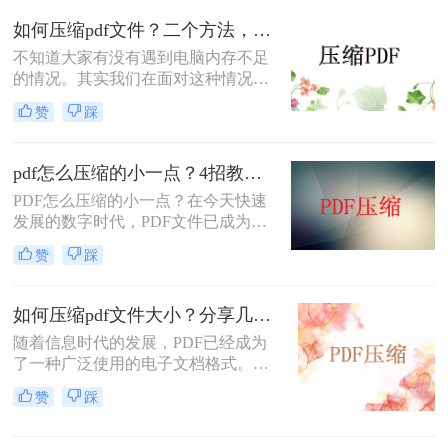
如何压缩pdf文件？二个方法，帮你高效无损压缩！
不知道大家有没有遇到电脑内存不足
的情况。其实我们在面对这种情况的
时候，只要将电脑里面的PDF文件进
赞
踩
行压缩就可以解放电脑的大部分空
间；那么如何压缩pdf文件呢？今天我
就分享给你PDF压缩大小方法。
pdf怎么压缩的小一点？4招教会你！
PDF怎么压缩的小一点？在今天快速
发展的数字时代，PDF文件已成为各
行业及个人日常办公的重要文档格
赞
踩
式。批量传输、打印及储存PDF文件
占用的磁盘空间往往较大，影响工作
效率。为使PDF文件能够快速、方便
如何压缩pdf文件大小？分享几个PDF压缩技巧！
地进行传输，需要我们对其进行压
随着信息时代的发展，PDF已经成为
缩。
了一种广泛使用的电子文档格式。然
而，随之而来的问题是，有时候我们
赞
踩
会遇到一些PDF文件过大的情况，这
给传输和存储带来了一定困扰。所
以，如何压缩PDF文件大小成为了很