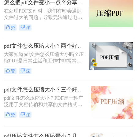
怎么把pdf文件变小一点？分享2个好用的方法，简单又快捷！
积，加快传输速度，节省很多时间。
在处理PDF文件时，我们有时会遇到
那么pdf文件怎么压缩呢？我有几个方
文件过大的问题，导致无法通过电子
法可以和大家分享一下，一起来看看
邮件或社交媒体等途径进行传输。这
吧。
赞
踩
时候，我们需要对PDF文件进行压
缩，以便更方便地传输和分享。本文
将向你介绍三种简单易用的方法，帮
pdf文件怎么压缩大小？两个好用的压缩方法学习一下！
助你轻松压缩PDF文件，提高工作效
大家知道pdf文件怎么压缩大小吗？压
率。怎么把pdf文件变小一点？二种方
缩PDF是日常生活和工作中非常常见
法教会你压缩技巧
的需求之一，可以帮助我们更方便地
赞
踩
存储、传输和共享PDF文件。
pdf文件怎么压缩大小？三个好用的压缩方法学习一下！
pdf文件怎么压缩大小？PDF是一种广
泛用于文档传输和共享的文件格式。
然而，有时候我们会发现PDF文件太
赞
踩
大，难以通过电子邮件或互联网共
享。
pdf压缩文件怎么压缩最小？几个不错的压缩方法！