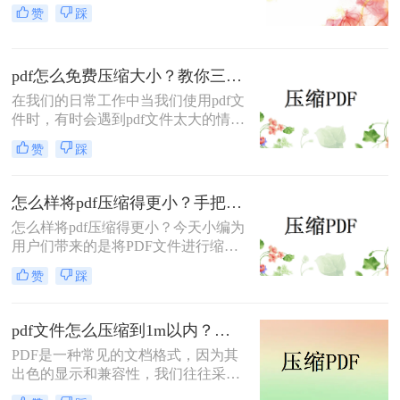
一种在网络传输中常用的传输格式，
赞
踩
但在传输PDF文件时，其大小常常是
不能处理的，碰到这种情况，该怎么
压缩一个pdf大小呢？以下一种压缩
pdf怎么免费压缩大小？教你三种简单好用的压缩方法！
pdf大小方法，您一定要尝试一下。
在我们的日常工作中当我们使用pdf文
件时，有时会遇到pdf文件太大的情
况，不仅传输速度慢，而且存储空间
赞
踩
也很大，因此无法上传，面对这样的
问题相信有些小伙伴不知道该如何解
决，事实上我们可以通过压缩PDF文
怎么样将pdf压缩得更小？手把手教你在线压缩！
件体积轻松解决问题，那么pdf怎么免
怎么样将pdf压缩得更小？​今天小编为
费压缩大小呢?今天小编将教大家压
用户们带来的是将PDF文件进行缩小
缩pdf文件的方法，操作还是非常简单
的方法，相信很多小伙伴们在办公中
的，大家来看看吧。
赞
踩
也会遇到需要将PDF文件缩小的情
况。下面小编将分享的一种方法都是
极为简单的，能够让每位小伙伴都快
pdf文件怎么压缩到1m以内？这个在线工具特别简单，可一键搞定PDF文件压缩！
速上手，有需要的朋友们千万不要错
PDF是一种常见的文档格式，因为其
过！
出色的显示和兼容性，我们往往采用
这种格式进行文件传输和分享。但有