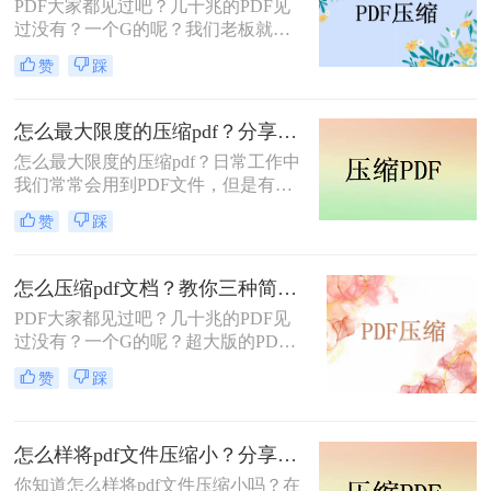
PDF大家都见过吧？几十兆的PDF见
积的方法~
过没有？一个G的呢？我们老板就经
常拿着自己的电脑过来找我，
赞
踩
说：“我的电脑怎么这么慢啊？”我一
看，好家伙，PDF占满了磁盘空间，
全都是超大版。不光是占内存，就是
怎么最大限度的压缩pdf？分享2个好用的方法，简单又快捷！
下载上传都要十分钟以上，非常不方
怎么最大限度的压缩pdf？​日常工作中
便。今天小编就来告诉你二个怎么样
我们常常会用到PDF文件，但是有些
把pdf压缩成指定的大小的方法，保证
PDF文件的体积不知不觉膨胀得很
你绝对用得着。
赞
踩
大，不仅传输、分享速度很慢，且有
些平台甚至超过了大小限制、没办法
上传！
怎么压缩pdf文档？教你三种简单好用的压缩方法！
PDF大家都见过吧？几十兆的PDF见
过没有？一个G的呢？超大版的PDF
怎么处理呢？通常大家都会想到要把
赞
踩
这些文件进行打包压缩，这样即可减
少空间的占用，还能够减轻办公设备
的负担，避免卡顿、内存满的情况发
怎么样将pdf文件压缩小？分享2个好用的方法，简单又快捷！
生。
你知道怎么样将pdf文件压缩小吗？在