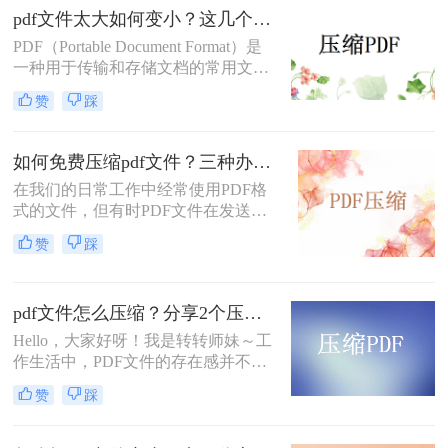
pdf文件太大如何变小？这几个压缩方法非常不错！
多人关注的焦点。在本文中，我们将
会探讨如何压缩pdf文件大小，使其变
PDF（Portable Document Format）是
得更加轻巧和便于使用。让我们深入
一种用于传输和存储文档的常用文件
了解一下吧。
格式。然而，有时候我们会遇到PDF
赞
踩
文件太大的问题，可能会占用很多存
储空间，难以分享和传输。在本文
中，我们将介绍一些pdf文件太大如何
如何免费压缩pdf文件？三种办法教你压缩
变小的方法，帮助你压缩PDF文件大
在我们的日常工作中经常使用PDF格
小，让你的PDF文件变小又不失质
式的文件，但有时PDF文件在发送电
量。
子邮件时体积太大，附件不支持大型
赞
踩
附件。我们该怎么办？可以压缩pdf文
件。那么如何免费压缩pdf文件呢？下
面来给大家介绍一下压缩方法。
pdf文件怎么压缩？分享2个压缩方法，给文件“瘦身”！
Hello，大家好呀！我是转转师妹～工
作生活中，PDF文件的存在感并不
弱，而有时需要传输的工作或学习资
赞
踩
料的体积较大，就有可能发生传输过
慢、或是失败等现象；这个时候如果
我们将PDF压缩，就可以减小文件体