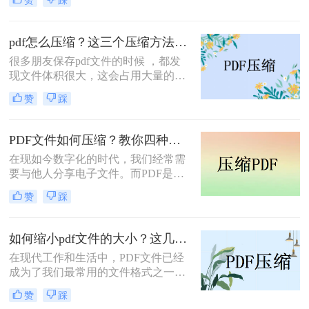
具。
的问题：PDF文件太大了，无法方便
地传输和分享。那么，pdf太大怎么压
缩大小呢？在本文中，将为您详细介
pdf怎么压缩？这三个压缩方法非常不错！
绍多种方法，助您快速解决这个问
很多朋友保存pdf文件的时候 ，都发
题。
现文件体积很大，这会占用大量的电
脑空间，所以需要对文件进行压缩。
赞
踩
接下来小编就给大家介绍pdf怎么压
缩，一起看看吧。
PDF文件如何压缩？教你四种特别实用的方法！
在现如今数字化的时代，我们经常需
要与他人分享电子文件。而PDF是一
种常见的文件格式，因为它可以在不
赞
踩
同设备和操作系统上保持格式的一致
性。然而，有时候我们会发现PDF文
件过大，无法快速上传或发送。那么
如何缩小pdf文件的大小？这几个压缩方法非常不错！
PDF文件如何压缩，让文件更小更易
在现代工作和生活中，PDF文件已经
分享呢？本文将为您提供详细的解决
成为了我们最常用的文件格式之一。
方案。
然而，随着PDF文件的不断增多，它
赞
踩
们占据的存储空间也越来越大，这无