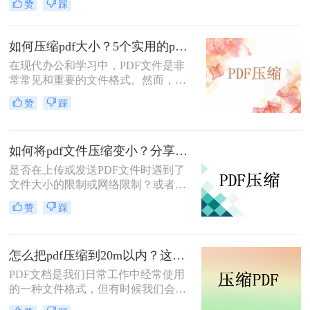
赞
踩
可以方便我们阅读文档内容，但是有
时候下载下来的文件体积太大了，我
们就需要压缩到指定大小，今天小编
如何压缩pdf大小？5个实用的pdf压缩办法！
就给大家介绍一下怎样压缩pdf文件?
在现代办公和学习中，PDF文件是非
常常见和重要的文件格式。然而，随
着社会进步和科技发展，我们经常会
赞
踩
遇到一个问题：PDF文件过大，无法
快速上传或共享给他人。那么，在这
篇文章中，我们将讨论一下如何压缩
如何将pdf文件压缩变小？分享几个pdf压缩技巧！
pdf大小，以提升我们的工作效率
是否在上传或发送PDF文件时遇到了
文件大小的限制或网络限制？或者虽
然可以成功上传或发送，但文件过
赞
踩
大，需要较长的等待时间？无论哪种
情况，您都需要知道如何将pdf文件压
缩变小。在本文中，我们将提供完整
怎么把pdf压缩到20m以内？这四种压缩方法快来学~
的指南和技巧，使您能够快速压缩
PDF文件大小。
PDF文档是我们日常工作中经常使用
的一种文件格式，但有时候我们会遇
到PDF文件太大的问题。这个问题很