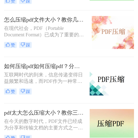
赞
踩
常见，尤其是在需要发送PDF文件作
为附件的时候，一个过大的PDF文件
可能会造成发送失败或者下载时间过
怎么压缩pdf文件大小？教你几种特别实用的方法！
长的问题。在这篇文章中，我们将为
在现代社会，PDF（Portable
大家介绍怎么把pdf压缩到20m以内的
Document Format）已成为了重要的文
方法。
件格式。然而，由于PDF文件往往较
赞
踩
大，导致文件传输速度慢、存储空间
占用大等问题。本文将为你介绍几种
怎么压缩pdf文件大小的方法，以减轻
如何压缩pdf如何压缩pdf？分享4个实用的pdf压缩方法！
文件负担，提高工作效率。
互联网时代的到来，信息传递变得日
益频繁和迅速，而PDF作为一种常见
的文件格式，在工作和学习中扮演着
赞
踩
重要的角色。然而，随着信息的不断
积累，我们经常遇到一个问题，即
PDF文件占用过多的存储空间，导致
pdf太大怎么压缩大小？教你三种简单的压缩方法！
存储困扰和传输速度慢的情况。那
么，如何压缩pdf，以节省存储空间和
在今天的数字时代，PDF文件已经成
加快文件传输速度呢？接下来，本文
为分享和传输文档的主要方式之一。
将为您详细介绍一些实用的方法和工
然而，有时我们可能会遇到一个尴尬
赞
踩