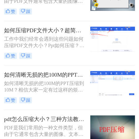
由于PDF文件通常包含大量的图像、
文本和其他媒体文件，这就致使它们
赞
踩
的体积比较大，不仅传输起来很慢，
有些甚至超出了平台限制，导致无法
上传。
如何压缩PDF文件大小？超简单的压缩方法来了!
工作中我们经常会遇到这些问题如何
压缩PDF文件大小？Ppt如何压缩？
Word如何压缩？视频如何压缩？……
赞
踩
今天小编来介绍一款能够压缩文件的
工具 - 转转大师PDF转换器
如何清晰无损的把100M的PPT压缩到10M？这个方法你一定要知道！
如何清晰无损的把100M的PPT压缩到
10M？​相信大家一定有过这样的烦
恼，办公文件体积太大。文件过大会
赞
踩
影响打开速度，演示放映时常的流畅
性，保存文件的时间也会变长。无论
是上传和发送都会很慢，网络不好的
pdf怎么压缩大小？三种方法教你压缩pdf！
话，还不容易发出去。尤其是领导要
PDF是我们常用的一种文件类型，但
你微信发过去的时候，因为微信只能
由于它通常包含大量的图像、文本，
发送小于100M的文件，文件太大就无