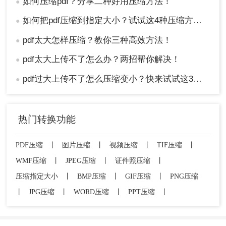
如何压缩pdf？分享二种好用压缩方法！
●
如何把pdf压缩到指定大小？试试这4种压缩方法！
●
pdf太大怎样压缩？教你三种高效方法！
●
pdf太大上传不了怎么办？两招帮你解决！
●
pdf过大上传不了怎么压缩变小？快来试试这3种压缩方法！
●
热门转换功能
PDF压缩
丨
图片压缩
丨
视频压缩
丨
TIF压缩
丨
WMF压缩
丨
JPEG压缩
丨
证件照压缩
丨
压缩指定大小
丨
BMP压缩
丨
GIF压缩
丨
PNG压缩
丨
JPG压缩
丨
WORD压缩
丨
PPT压缩
丨