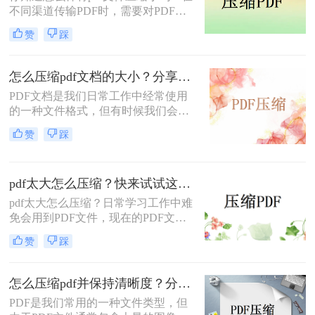
不同渠道传输PDF时，需要对PDF文
件进行压缩。此时，您可以浏览数字
赞
踩
空间来识别执行文件压缩过程的正确
工具。在快速搜索过程中，您会遇到
很多的工具，但连接可靠的应用程序
怎么压缩pdf文档的大小？分享三种压缩方法！
非常具有挑战性。
​PDF文档是我们日常工作中经常使用
的一种文件格式，但有时候我们会遇
到PDF文件太大的问题。这个问题很
赞
踩
常见，尤其是在需要发送PDF文件作
为附件的时候，一个过大的PDF文件
可能会造成发送失败或者下载时间过
pdf太大怎么压缩？快来试试这个在线方法！
长的问题。在这篇文章中，我们将为
大家介绍怎么压缩pdf文档的大小的方
pdf太大怎么压缩？​日常学习工作中难
法。
免会用到PDF文件，现在的PDF文件
里还包含大量表格和图片，打开时变
赞
踩
得很卡顿。pdf压缩就变得必不可少，
下面介绍一个亲测好用的方法，需要
的试试呀~
怎么压缩pdf并保持清晰度？分享两个好用的压缩方法！
PDF是我们常用的一种文件类型，但