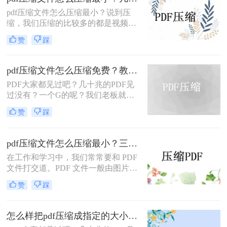
pdf压缩文件怎么压缩最小？说到压
缩，我们压缩的比较多的都是视频和
图片这类文件，但是文档也是可以压
赞
踩
缩的哦，不要以为不行哦，文档编辑
的内容多了，体积也会变的很大，体
积太大就会有发送限制的烦恼，那么
pdf压缩文件怎么压缩免费？教你2种简单有效的方法！
pdf压缩文件怎么压缩最小呢？今天就
​PDF大家都见过吧？几十兆的PDF见
来给大家分享三个pdf压缩的方法，相
过没有？一个G的呢？我们老板就经
信你会想要的。
常拿着自己的电脑过来找我，
赞
踩
说：“我的电脑怎么这么慢啊？”
pdf压缩文件怎么压缩最小？三种方法教你压缩pdf！
在工作和学习中，我们常常要和 PDF
文件打交道。PDF 文件一般由图片、
文字、视频等多种内容构成，所以体
赞
踩
积通常会很大。体积过大的 PDF 文
件，保存、传输都不太方便。遇到这
种情况，pdf压缩文件怎么压缩最小
怎么样把pdf压缩成指定的大小？分享在线压缩方法！
呢？一起来看看这些压缩 PDF 文件体