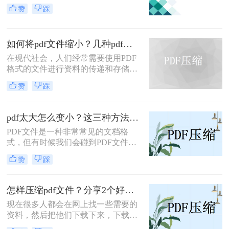
加，PDF文件大小成为了一个重要的
赞
踩
考虑因素。为了能够快速上传、下载
和分享PDF文档，我们经常需要将它
们压缩至适当的大小。本文将介绍一
如何将pdf文件缩小？几种pdf缩小方法看一看！
些简单而有效的方法，帮助您将PDF
文件压缩至指定的大小。
在现代社会，人们经常需要使用PDF
格式的文件进行资料的传递和存储。
然而，有时候我们会发现PDF文件的
赞
踩
体积过大，不便于上传和共享。为了
解决这个问题，本文将介绍如何将pdf
文件缩小的方法，帮助你快速高效地
pdf太大怎么变小？这三种方法轻松解决！
压缩PDF文件，减小文件大小。
PDF文件是一种非常常见的文档格
式，但有时候我们会碰到PDF文件过
大的问题，如果需要通过电子邮件发
赞
踩
送或在网上共享，这将是个麻烦。那
么pdf太大怎么变小呢？本文将为您提
供一些简单有效的方法来压缩和优化
怎样压缩pdf文件？分享2个好用的方法，简单又快捷！
PDF文件，让您轻松解决PDF文件过
现在很多人都会在网上找一些需要的
大的困扰。
资料，然后把他们下载下来，下载的
大部分文件都是pdf格式的，pdf文件