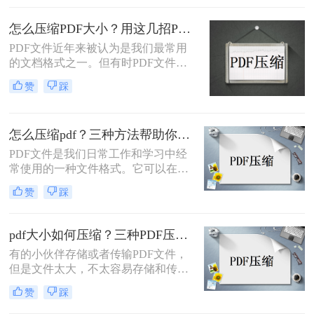
疑给我们的电脑和手机带来了不便。
那么如何缩小pdf文件的大小呢？本文
怎么压缩PDF大小？用这几招PDF文件轻松压缩！
将为大家介绍一些简单而有效的方
PDF文件近年来被认为是我们最常用
法，帮助你降低PDF文件的存储空间
的文档格式之一。但有时PDF文件太
占用。
大，一般都有几十mb，甚至几百
赞
踩
mb，所以不但上传下载时间，有时需
要转换或编辑等操作也会受到影响。
所以，如何怎么压缩pdf大小呢？今天
怎么压缩pdf？三种方法帮助你解决问题！
就来讲讲压缩pdf文件大小的方法。
PDF文件是我们日常工作和学习中经
常使用的一种文件格式。它可以在不
同的操作系统和设备上保持内容的一
赞
踩
致性。然而，有时候我们会发现PDF
文件的大小过大，上传和发送变得不
太方便。这时候，压缩PDF文件就是
pdf大小如何压缩？三种PDF压缩实用方法！
一个非常好的解决方案！
有的小伙伴存储或者传输PDF文件，
但是文件太大，不太容易存储和传
输，因此想要压缩PDF文件，但是却
赞
踩
不知道pdf大小如何压缩，那么小编就
来为大家介绍一下吧。