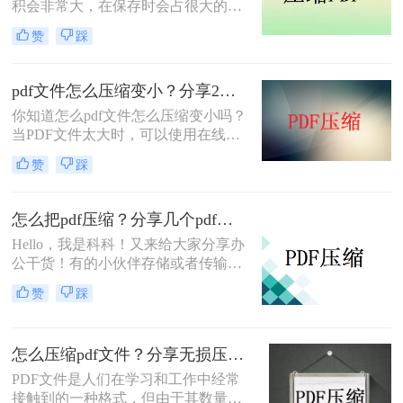
积会非常大，在保存时会占很大的空
间，这时候最好是对文件做压缩处
赞
踩
理。下面小编就给大家介绍pdf太大了
如何免费压缩，PDF压缩免费的方
法。
pdf文件怎么压缩变小？分享2个好用的方法，简单又快捷！
你知道怎么pdf文件怎么压缩变小吗？
当PDF文件太大时，可以使用在线压
缩或软件压缩来减少文件的大小。接
赞
踩
下来，让我们分享一些关于压缩pdf的
知识。不懂的朋友可要学起来哦。
怎么把pdf压缩？分享几个pdf压缩技巧！
Hello，我是科科！又来给大家分享办
公干货！有的小伙伴存储或者传输
PDF文件，但是文件太大，不太容易
赞
踩
存储和传输，因此想要压缩PDF文
件，但是却不知道怎么把pdf压缩，那
么小编就来为大家介绍一下吧。
怎么压缩pdf文件？分享无损压缩的二种方法！
PDF文件是人们在学习和工作中经常
接触到的一种格式，但由于其数量