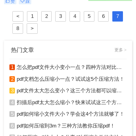
赞
踩
时候平台对PDF文件设置了上传大小
限制，或者有些邮箱附件对文件体积
<
1
2
3
4
5
6
7
大小有限制，这个时候pdf文件怎么压
缩到1m以内呢？这里分享一款在线工
8
>
具，可以一键进行PDF文件压缩，一
起来看看吧。
热门文章
更多 >
1
怎么把pdf文件大小变小一点？四种方法对比，一看就懂！
2
pdf文档怎么压缩小一点？试试这5个压缩方法！
3
pdf文件太大怎么变小？这三个方法都可以缩小！
4
扫描后pdf太大怎么缩小？快来试试这三个方法！
5
pdf如何缩小文件大小？学会这4个方法就够了！
6
pdf如何压缩到3m？三种方法教你压缩pdf！