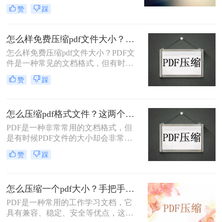
甚至其他的媒体文件，导致体积会越
法传送了，真是太痛苦了
赞
踩
来越大，不仅传输速度慢，有些甚至
还超出了平台限制，无法上传。那当
PDF文件体积太大时该如何解决呢？
怎么样免费压缩pdf文件大小？试试这个在线压缩方法！
下面小编给大家分享几种pdf怎么压缩
怎么样免费压缩pdf文件大小？PDF文
大小方法，简单实用。
件是一种常见的文档格式，但有时候
它们的文件大小可能会很大，难以通
赞
踩
过电子邮件或其他方式共享。在这种
情况下，大家可以使用以下方法压缩
PDF文件，一起来看一下吧。
怎么压缩pdf格式文件？这两个免费方法建议收藏！
PDF是一种非常常用的文档格式，但
是有时候PDF文件的大小却会非常
大，不方便我们传输和存储。因此，
赞
踩
压缩PDF文件是一个很不错的选择。
本文将介绍二种怎么压缩pdf格式文件
方法，供大家参考。
怎么压缩一个pdf大小？手把手教你在线压缩！
PDF是一种常用的工作学习文档，它
具有兼容、稳定、安全等优点，这是