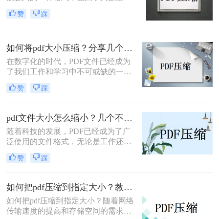
多、体积大，往往会影响传输效率，
赞
踩
给计算机的存储空间带来一定的负
担。事实上，文件的大小可以通过压
缩来减少，但大多数用户非常担心，
如何将pdf大小压缩？分享几个PDF压缩技巧！
因为他们找不到合适的方法。那么，
怎么压缩pdf文件呢？让我们分享二种
在数字化的时代，PDF文件已经成为
值得掌握且无损压缩的方法。让我们
了我们工作和学习中不可或缺的一部
来看看。
分。然而，有时候我们会发现PDF文
赞
踩
件的大小过大，不方便传输和存储。
所以，如何将pdf大小压缩成为了一个
重要的问题。
pdf文件大小怎么缩小？几个不错的压缩方法！
随着科技的发展，PDF已经成为了广
泛使用的文件格式，无论是工作还是
学习都离不开它。但是，有时候我们
赞
踩
会发现一些PDF文件太大而导致传输
和存储的困扰。那么pdf文件大小怎么
缩小呢？下面给大家介绍一些有效的
如何把pdf压缩到指定大小？教你2种简单有效的方法，学会很方便！
方法，帮助您缩小PDF文件的大小。
如何把pdf压缩到指定大小？​随着网络
传输速度的提高和存储空间的需求增