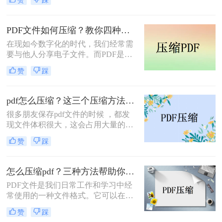
具。
们占据的存储空间也越来越大，这无
疑给我们的电脑和手机带来了不便。
那么如何缩小pdf文件的大小呢？本文
PDF文件如何压缩？教你四种特别实用的方法！
将为大家介绍一些简单而有效的方
在现如今数字化的时代，我们经常需
法，帮助你降低PDF文件的存储空间
要与他人分享电子文件。而PDF是一
占用。
种常见的文件格式，因为它可以在不
赞
踩
同设备和操作系统上保持格式的一致
性。然而，有时候我们会发现PDF文
件过大，无法快速上传或发送。那么
pdf怎么压缩？这三个压缩方法非常不错！
PDF文件如何压缩，让文件更小更易
很多朋友保存pdf文件的时候 ，都发
分享呢？本文将为您提供详细的解决
现文件体积很大，这会占用大量的电
方案。
脑空间，所以需要对文件进行压缩。
赞
踩
接下来小编就给大家介绍pdf怎么压
缩，一起看看吧。
怎么压缩pdf？三种方法帮助你解决问题！
PDF文件是我们日常工作和学习中经
常使用的一种文件格式。它可以在不
同的操作系统和设备上保持内容的一
赞
踩
致性。然而，有时候我们会发现PDF