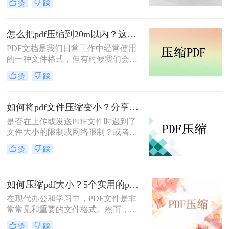
赞
踩
体积过大，不便于上传和共享。为了
解决这个问题，本文将介绍如何将pdf
文件缩小的方法，帮助你快速高效地
怎么把pdf压缩到20m以内？这四种压缩方法快来学~
压缩PDF文件，减小文件大小。
PDF文档是我们日常工作中经常使用
的一种文件格式，但有时候我们会遇
到PDF文件太大的问题。这个问题很
赞
踩
常见，尤其是在需要发送PDF文件作
为附件的时候，一个过大的PDF文件
可能会造成发送失败或者下载时间过
如何将pdf文件压缩变小？分享几个pdf压缩技巧！
长的问题。在这篇文章中，我们将为
是否在上传或发送PDF文件时遇到了
大家介绍怎么把pdf压缩到20m以内的
文件大小的限制或网络限制？或者虽
方法。
然可以成功上传或发送，但文件过
赞
踩
大，需要较长的等待时间？无论哪种
情况，您都需要知道如何将pdf文件压
缩变小。在本文中，我们将提供完整
如何压缩pdf大小？5个实用的pdf压缩办法！
的指南和技巧，使您能够快速压缩
PDF文件大小。
在现代办公和学习中，PDF文件是非
常常见和重要的文件格式。然而，随
着社会进步和科技发展，我们经常会
赞
踩