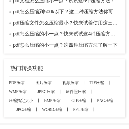
pdf文档怎么压缩小一点？试试这5个压缩方法！
●
pdf怎么压缩到500k以下？这二种压缩方法你可以轻松学会！
●
pdf压缩文件怎么压缩最小？快来试着使用这三种压缩方法！
●
pdf怎么压缩的小一点？快来试试这4种压缩方法！
●
pdf怎么压缩的小一点？这四种压缩方法了解一下
●
热门转换功能
PDF压缩
丨
图片压缩
丨
视频压缩
丨
TIF压缩
丨
WMF压缩
丨
JPEG压缩
丨
证件照压缩
丨
压缩指定大小
丨
BMP压缩
丨
GIF压缩
丨
PNG压缩
丨
JPG压缩
丨
WORD压缩
丨
PPT压缩
丨