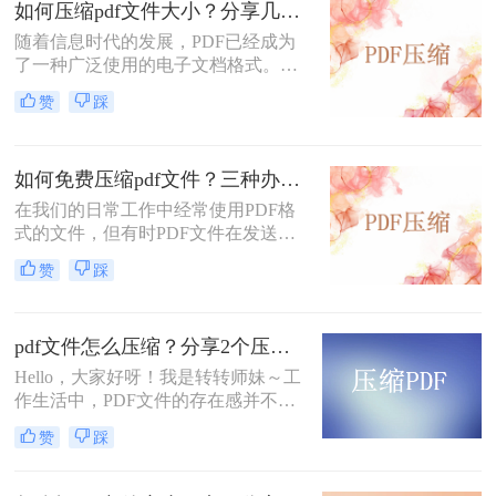
如何压缩pdf文件大小？分享几个PDF压缩技巧！
地进行传输，需要我们对其进行压
随着信息时代的发展，PDF已经成为
缩。
了一种广泛使用的电子文档格式。然
而，随之而来的问题是，有时候我们
赞
踩
会遇到一些PDF文件过大的情况，这
给传输和存储带来了一定困扰。所
以，如何压缩PDF文件大小成为了很
如何免费压缩pdf文件？三种办法教你压缩
多人关注的焦点。在本文中，我们将
会探讨如何压缩pdf文件大小，使其变
在我们的日常工作中经常使用PDF格
得更加轻巧和便于使用。让我们深入
式的文件，但有时PDF文件在发送电
了解一下吧。
子邮件时体积太大，附件不支持大型
赞
踩
附件。我们该怎么办？可以压缩pdf文
件。那么如何免费压缩pdf文件呢？下
面来给大家介绍一下压缩方法。
pdf文件怎么压缩？分享2个压缩方法，给文件“瘦身”！
Hello，大家好呀！我是转转师妹～工
作生活中，PDF文件的存在感并不
弱，而有时需要传输的工作或学习资
赞
踩
料的体积较大，就有可能发生传输过
慢、或是失败等现象；这个时候如果
我们将PDF压缩，就可以减小文件体