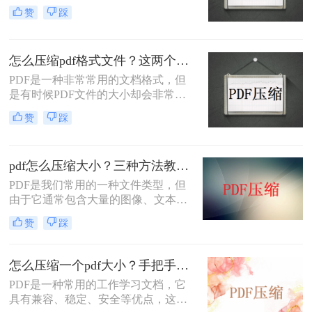
它们的文件大小可能会很大，难以通
赞
踩
过电子邮件或其他方式共享。在这种
情况下，大家可以使用以下方法压缩
PDF文件，一起来看一下吧。
怎么压缩pdf格式文件？这两个免费方法建议收藏！
PDF是一种非常常用的文档格式，但
是有时候PDF文件的大小却会非常
大，不方便我们传输和存储。因此，
赞
踩
压缩PDF文件是一个很不错的选择。
本文将介绍二种怎么压缩pdf格式文件
方法，供大家参考。
pdf怎么压缩大小？三种方法教你压缩pdf！
PDF是我们常用的一种文件类型，但
由于它通常包含大量的图像、文本，
甚至其他的媒体文件，导致体积会越
赞
踩
来越大，不仅传输速度慢，有些甚至
还超出了平台限制，无法上传。那当
PDF文件体积太大时该如何解决呢？
怎么压缩一个pdf大小？手把手教你在线压缩！
下面小编给大家分享几种pdf怎么压缩
PDF是一种常用的工作学习文档，它
大小方法，简单实用。
具有兼容、稳定、安全等优点，这是