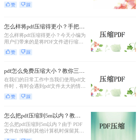
一种在网络传输中常用的传输格式，
赞
踩
但在传输PDF文件时，其大小常常是
不能处理的，碰到这种情况，该怎么
压缩一个pdf大小呢？以下一种压缩
怎么样将pdf压缩得更小？手把手教你在线压缩！
pdf大小方法，您一定要尝试一下。
怎么样将pdf压缩得更小？​今天小编为
用户们带来的是将PDF文件进行缩小
的方法，相信很多小伙伴们在办公中
赞
踩
也会遇到需要将PDF文件缩小的情
况。下面小编将分享的一种方法都是
极为简单的，能够让每位小伙伴都快
pdf怎么免费压缩大小？教你三种简单好用的压缩方法！
速上手，有需要的朋友们千万不要错
在我们的日常工作中当我们使用pdf文
过！
件时，有时会遇到pdf文件太大的情
况，不仅传输速度慢，而且存储空间
赞
踩
也很大，因此无法上传，面对这样的
问题相信有些小伙伴不知道该如何解
决，事实上我们可以通过压缩PDF文
怎么把pdf压缩到5m以内？教你三种简单好用的压缩方法！
件体积轻松解决问题，那么pdf怎么免
怎么把pdf压缩到5m以内？由于 PDF
费压缩大小呢?今天小编将教大家压
文件在传输到其他计算机时保留其格
缩pdf文件的方法，操作还是非常简单
式，而与操作系统无关，因此多年来
的，大家来看看吧。