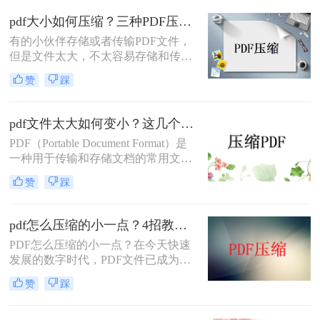
就分享给你PDF压缩大小方法。
pdf大小如何压缩？三种PDF压缩实用方法！
有的小伙伴存储或者传输PDF文件，
但是文件太大，不太容易存储和传
输，因此想要压缩PDF文件，但是却
赞
踩
不知道pdf大小如何压缩，那么小编就
来为大家介绍一下吧。
pdf文件太大如何变小？这几个压缩方法非常不错！
PDF（Portable Document Format）是
一种用于传输和存储文档的常用文件
格式。然而，有时候我们会遇到PDF
赞
踩
文件太大的问题，可能会占用很多存
储空间，难以分享和传输。在本文
中，我们将介绍一些pdf文件太大如何
pdf怎么压缩的小一点？4招教会你！
变小的方法，帮助你压缩PDF文件大
PDF怎么压缩的小一点？在今天快速
小，让你的PDF文件变小又不失质
发展的数字时代，PDF文件已成为各
量。
行业及个人日常办公的重要文档格
赞
踩
式。批量传输、打印及储存PDF文件
占用的磁盘空间往往较大，影响工作
效率。为使PDF文件能够快速、方便