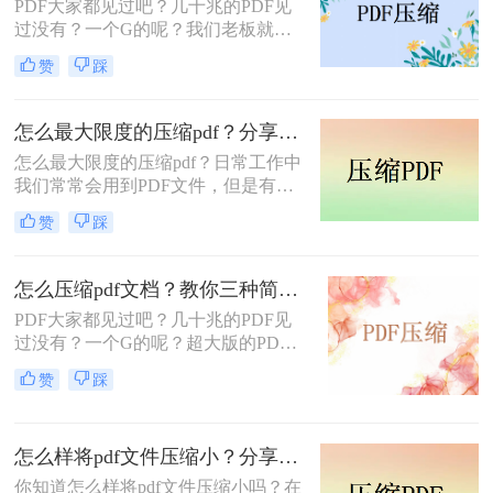
PDF大家都见过吧？几十兆的PDF见
积的方法~
过没有？一个G的呢？我们老板就经
常拿着自己的电脑过来找我，
赞
踩
说：“我的电脑怎么这么慢啊？”我一
看，好家伙，PDF占满了磁盘空间，
全都是超大版。不光是占内存，就是
怎么最大限度的压缩pdf？分享2个好用的方法，简单又快捷！
下载上传都要十分钟以上，非常不方
怎么最大限度的压缩pdf？​日常工作中
便。今天小编就来告诉你二个怎么样
我们常常会用到PDF文件，但是有些
把pdf压缩成指定的大小的方法，保证
PDF文件的体积不知不觉膨胀得很
你绝对用得着。
赞
踩
大，不仅传输、分享速度很慢，且有
些平台甚至超过了大小限制、没办法
上传！
怎么压缩pdf文档？教你三种简单好用的压缩方法！
PDF大家都见过吧？几十兆的PDF见
过没有？一个G的呢？超大版的PDF
怎么处理呢？通常大家都会想到要把
赞
踩
这些文件进行打包压缩，这样即可减
少空间的占用，还能够减轻办公设备
的负担，避免卡顿、内存满的情况发
怎么样将pdf文件压缩小？分享2个好用的方法，简单又快捷！
生。
你知道怎么样将pdf文件压缩小吗？在