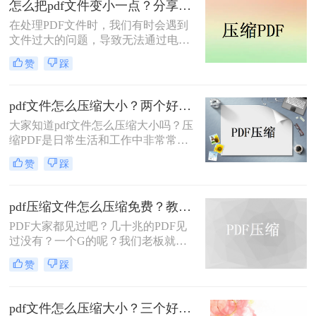
怎么把pdf文件变小一点？分享2个好用的方法，简单又快捷！
积，加快传输速度，节省很多时间。
在处理PDF文件时，我们有时会遇到
那么pdf文件怎么压缩呢？我有几个方
文件过大的问题，导致无法通过电子
法可以和大家分享一下，一起来看看
邮件或社交媒体等途径进行传输。这
吧。
赞
踩
时候，我们需要对PDF文件进行压
缩，以便更方便地传输和分享。本文
将向你介绍三种简单易用的方法，帮
pdf文件怎么压缩大小？两个好用的压缩方法学习一下！
助你轻松压缩PDF文件，提高工作效
大家知道pdf文件怎么压缩大小吗？压
率。怎么把pdf文件变小一点？二种方
缩PDF是日常生活和工作中非常常见
法教会你压缩技巧
的需求之一，可以帮助我们更方便地
赞
踩
存储、传输和共享PDF文件。
pdf压缩文件怎么压缩免费？教你2种简单有效的方法！
​PDF大家都见过吧？几十兆的PDF见
过没有？一个G的呢？我们老板就经
常拿着自己的电脑过来找我，
赞
踩
说：“我的电脑怎么这么慢啊？”
pdf文件怎么压缩大小？三个好用的压缩方法学习一下！