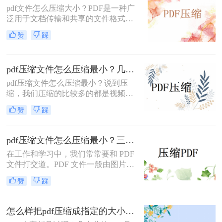
pdf文件怎么压缩大小？PDF是一种广
泛用于文档传输和共享的文件格式。
然而，有时候我们会发现PDF文件太
赞
踩
大，难以通过电子邮件或互联网共
享。
pdf压缩文件怎么压缩最小？几个不错的压缩方法！
pdf压缩文件怎么压缩最小？说到压
缩，我们压缩的比较多的都是视频和
图片这类文件，但是文档也是可以压
赞
踩
缩的哦，不要以为不行哦，文档编辑
的内容多了，体积也会变的很大，体
积太大就会有发送限制的烦恼，那么
pdf压缩文件怎么压缩最小？三种方法教你压缩pdf！
pdf压缩文件怎么压缩最小呢？今天就
在工作和学习中，我们常常要和 PDF
来给大家分享三个pdf压缩的方法，相
文件打交道。PDF 文件一般由图片、
信你会想要的。
文字、视频等多种内容构成，所以体
赞
踩
积通常会很大。体积过大的 PDF 文
件，保存、传输都不太方便。遇到这
种情况，pdf压缩文件怎么压缩最小
怎么样把pdf压缩成指定的大小？分享在线压缩方法！
呢？一起来看看这些压缩 PDF 文件体