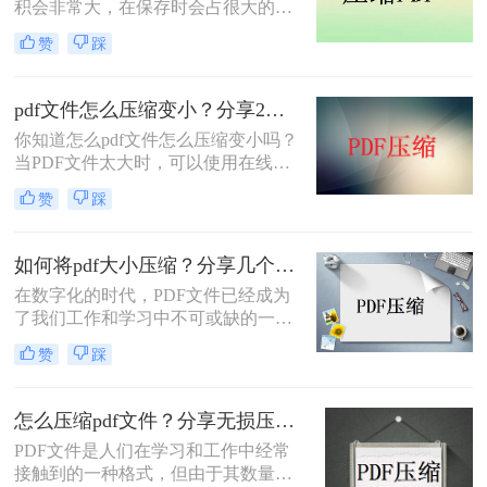
积会非常大，在保存时会占很大的空
间，这时候最好是对文件做压缩处
赞
踩
理。下面小编就给大家介绍pdf太大了
如何免费压缩，PDF压缩免费的方
法。
pdf文件怎么压缩变小？分享2个好用的方法，简单又快捷！
你知道怎么pdf文件怎么压缩变小吗？
当PDF文件太大时，可以使用在线压
缩或软件压缩来减少文件的大小。接
赞
踩
下来，让我们分享一些关于压缩pdf的
知识。不懂的朋友可要学起来哦。
如何将pdf大小压缩？分享几个PDF压缩技巧！
在数字化的时代，PDF文件已经成为
了我们工作和学习中不可或缺的一部
分。然而，有时候我们会发现PDF文
赞
踩
件的大小过大，不方便传输和存储。
所以，如何将pdf大小压缩成为了一个
重要的问题。
怎么压缩pdf文件？分享无损压缩的二种方法！
PDF文件是人们在学习和工作中经常
接触到的一种格式，但由于其数量