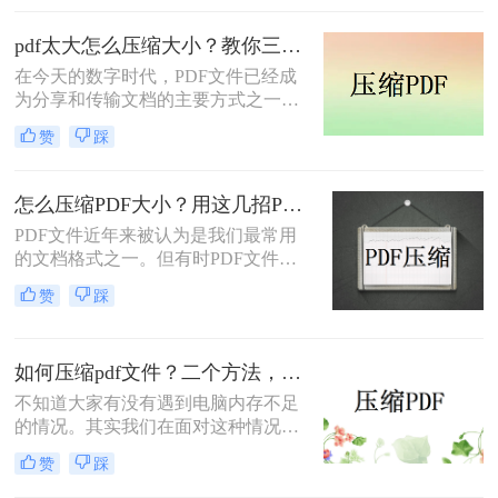
文件的大小过大，上传和发送变得不
太方便。这时候，压缩PDF文件就是
pdf太大怎么压缩大小？教你三种简单的压缩方法！
一个非常好的解决方案！
在今天的数字时代，PDF文件已经成
为分享和传输文档的主要方式之一。
然而，有时我们可能会遇到一个尴尬
赞
踩
的问题：PDF文件太大了，无法方便
地传输和分享。那么，pdf太大怎么压
缩大小呢？在本文中，将为您详细介
怎么压缩PDF大小？用这几招PDF文件轻松压缩！
绍多种方法，助您快速解决这个问
PDF文件近年来被认为是我们最常用
题。
的文档格式之一。但有时PDF文件太
大，一般都有几十mb，甚至几百
赞
踩
mb，所以不但上传下载时间，有时需
要转换或编辑等操作也会受到影响。
所以，如何怎么压缩pdf大小呢？今天
如何压缩pdf文件？二个方法，帮你高效无损压缩！
就来讲讲压缩pdf文件大小的方法。
不知道大家有没有遇到电脑内存不足
的情况。其实我们在面对这种情况的
时候，只要将电脑里面的PDF文件进
赞
踩
行压缩就可以解放电脑的大部分空
间；那么如何压缩pdf文件呢？今天我