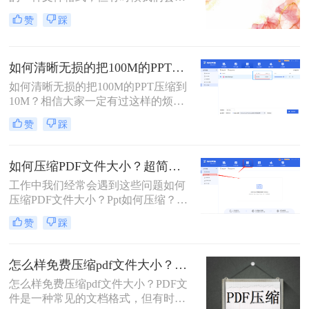
到PDF文件太大的问题。这个问题很
赞
踩
常见，尤其是在需要发送PDF文件作
为附件的时候，一个过大的PDF文件
可能会造成发送失败或者下载时间过
如何清晰无损的把100M的PPT压缩到10M？这个方法你一定要知道！
长的问题。在这篇文章中，我们将为
大家介绍怎么压缩pdf文档的大小的方
如何清晰无损的把100M的PPT压缩到
法。
10M？​相信大家一定有过这样的烦
恼，办公文件体积太大。文件过大会
赞
踩
影响打开速度，演示放映时常的流畅
性，保存文件的时间也会变长。无论
是上传和发送都会很慢，网络不好的
如何压缩PDF文件大小？超简单的压缩方法来了!
话，还不容易发出去。尤其是领导要
工作中我们经常会遇到这些问题如何
你微信发过去的时候，因为微信只能
压缩PDF文件大小？Ppt如何压缩？
发送小于100M的文件，文件太大就无
Word如何压缩？视频如何压缩？……
法传送了，真是太痛苦了
赞
踩
今天小编来介绍一款能够压缩文件的
工具 - 转转大师PDF转换器
怎么样免费压缩pdf文件大小？试试这个在线压缩方法！
怎么样免费压缩pdf文件大小？PDF文
件是一种常见的文档格式，但有时候