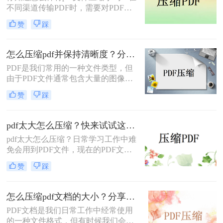
不同渠道传输PDF时，需要对PDF文
件进行压缩。此时，您可以浏览数字
赞
踩
空间来识别执行文件压缩过程的正确
工具。在快速搜索过程中，您会遇到
很多的工具，但连接可靠的应用程序
怎么压缩pdf并保持清晰度？分享两个好用的压缩方法！
非常具有挑战性。
PDF是我们常用的一种文件类型，但
由于PDF文件通常包含大量的图像、
文本和其他媒体文件，这就致使它们
赞
踩
的体积比较大，不仅传输起来很慢，
有些甚至超出了平台限制，导致无法
上传。
pdf太大怎么压缩？快来试试这个在线方法！
pdf太大怎么压缩？​日常学习工作中难
免会用到PDF文件，现在的PDF文件
里还包含大量表格和图片，打开时变
赞
踩
得很卡顿。pdf压缩就变得必不可少，
下面介绍一个亲测好用的方法，需要
的试试呀~
怎么压缩pdf文档的大小？分享三种压缩方法！
​PDF文档是我们日常工作中经常使用
的一种文件格式，但有时候我们会遇