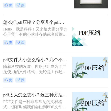
多、体积大，往往会影响传输效率，
赞
踩
给计算机的存储空间带来一定的负
担。事实上，文件的大小可以通过压
缩来减少，但大多数用户非常担心，
怎么把pdf压缩？分享几个pdf压缩技巧！
因为他们找不到合适的方法。那么，
怎么压缩pdf文件呢？让我们分享二种
Hello，我是科科！又来给大家分享办
值得掌握且无损压缩的方法。让我们
公干货！有的小伙伴存储或者传输
来看看。
PDF文件，但是文件太大，不太容易
赞
踩
存储和传输，因此想要压缩PDF文
件，但是却不知道怎么把pdf压缩，那
么小编就来为大家介绍一下吧。
pdf文件大小怎么缩小？几个不错的压缩方法！
随着科技的发展，PDF已经成为了广
泛使用的文件格式，无论是工作还是
学习都离不开它。但是，有时候我们
赞
踩
会发现一些PDF文件太大而导致传输
和存储的困扰。那么pdf文件大小怎么
缩小呢？下面给大家介绍一些有效的
pdf太大怎么变小？这三种方法轻松解决！
方法，帮助您缩小PDF文件的大小。
PDF文件是一种非常常见的文档格
式，但有时候我们会碰到PDF文件过