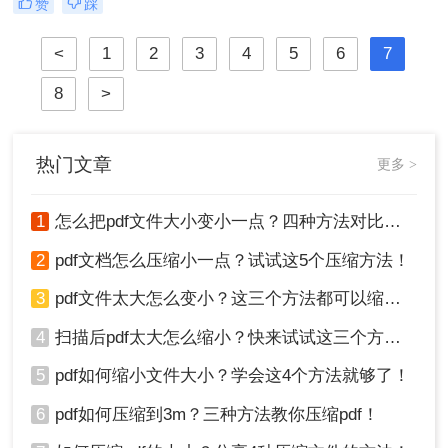
赞
踩
PDF 的受欢迎程度得到了巨大的增
长。
<
1
2
3
4
5
6
7
8
>
热门文章
更多 >
1
怎么把pdf文件大小变小一点？四种方法对比，一看就懂！
2
pdf文档怎么压缩小一点？试试这5个压缩方法！
3
pdf文件太大怎么变小？这三个方法都可以缩小！
4
扫描后pdf太大怎么缩小？快来试试这三个方法！
5
pdf如何缩小文件大小？学会这4个方法就够了！
6
pdf如何压缩到3m？三种方法教你压缩pdf！