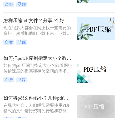
大的问题，如果需要通过电子邮件发
赞
踩
送或在网上共享，这将是个麻烦。那
么pdf太大怎么变小呢？本文将为您提
供一些简单有效的方法来压缩和优化
怎样压缩pdf文件？分享2个好用的方法，简单又快捷！
PDF文件，让您轻松解决PDF文件过
现在很多人都会在网上找一些需要的
大的困扰。
资料，然后把他们下载下来，下载的
大部分文件都是pdf格式的，pdf文件
赞
踩
可以方便我们阅读文档内容，但是有
时候下载下来的文件体积太大了，我
们就需要压缩到指定大小，今天小编
如何把pdf压缩到指定大小？教你2种简单有效的方法，学会很方便！
就给大家介绍一下怎样压缩pdf文件?
如何把pdf压缩到指定大小？​随着网络
传输速度的提高和存储空间的需求增
加，PDF文件大小成为了一个重要的
赞
踩
考虑因素。为了能够快速上传、下载
和分享PDF文档，我们经常需要将它
们压缩至适当的大小。本文将介绍一
如何将pdf文件缩小？几种pdf缩小方法看一看！
些简单而有效的方法，帮助您将PDF
文件压缩至指定的大小。
在现代社会，人们经常需要使用PDF
格式的文件进行资料的传递和存储。
然而，有时候我们会发现PDF文件的