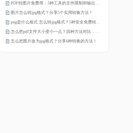
PDF转图片免费用：5种工具的文件限制和输出质量对比！
如何将word
图片怎么转jpg格式？分享5个实用转换方法！
word转换成
png是什么格式 怎么转jpg格式？5种安全免费转换方法全解析！
word如何转
怎么把pdf文件大小变小一点？四种方法对比，一看就懂！
word如何转
怎么把图片改为jpg格式？分享6种转换的方法！
word转pd