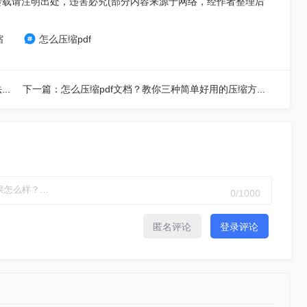
转载请注明出处，违害必究(部分内容来源于网络，经作者整理后
缩
怎么压缩pdf
上一篇：怎么样将pdf文件压缩小？分享2个好用的方法，简单又快捷！
下一篇：怎么压缩pdf文档？教你三种简单好用的压缩方法！
0
/1000
匿名评论
登录评论