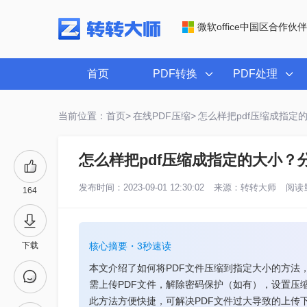
微软office中国区合作伙伴
首页
PDF转换
PDF处理
当前位置：首页>
在线PDF压缩>
怎么样把pdf压缩成指定
怎么样把pdf压缩成指定的大小？
发布时间：2023-09-01 12:30:02
来源：
转转大师
阅读量
164
下载
核心摘要・3秒速读
本文介绍了如何将PDF文件压缩到指定大小的方法
需上传PDF文件，解除密码保护（如有），设置压
此方法方便快捷，可解决PDF文件过大导致的上传