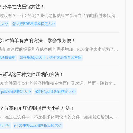
小？分享在线压缩方法！
PDF大家都见过吧？几十兆的PDF见过没有？一个G的呢？我们老板就经常拿着自己的电脑过来找我，说：“我的电脑怎么这么慢啊？”我一看，好家伙，PDF占满了磁盘空间，全都是超大版。不光是占内存，就是下载上传都要十分钟以上，非常不方便。今天小编就来告诉你二个怎么样把pdf压缩成指定的大小的方法，保证你绝对用得着。
的大小
怎么把PDF压缩成指定大小
教你2种简单有效的方法，学会很方便！
如何把pdf压缩到指定大小？​随着网络传输速度的提高和存储空间的需求增加，PDF文件大小成为了一个重要的考虑因素。为了能够快速上传、下载和分享PDF文档，我们经常需要将它们压缩至适当的大小。本文将介绍一些简单而有效的方法，帮助您将PDF文件压缩至指定的大小。
方法很简单
怎样压缩pdf大小，这个方法简单又方便
快来试试这三种文件压缩的方法！
在日常的文档管理和分享过程中，PDF文件因其良好的兼容性和稳定性而广受欢迎。然而，随着文件内容的增加，PDF文件的大小也可能变得相当庞大，这不仅占用了大量的存储空间，还可能影响文件的传输速度。因此，将PDF文件压缩到指定大小成为了一个常见的需求。那么如何把pdf压缩到指定大小呢？本文将介绍几种实用的方法，帮助您轻松实现这一目标。
把pdf压缩到指定大小
如何把pdf压缩到指定大小
M？分享PDF压缩到指定大小的方法！
相信大家也会在平时处理很多的文件，在这些文件中，不乏很多体积较大的文件，如果发送给别人会需要很长时间，为了节约时间，我们可以将PDF文件极致压缩，这样就可以节约很大内存，传输文件也会变得方便，那么pdf压缩文件怎么压缩到小于2M呢？其实只需要简单的两招，就可以轻松压缩文件，还不赶快看一看！
小于2M
pdf文件怎么压缩到指定的大小