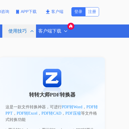
登录
注册
PI咨询
APP下载
客户端
使用技巧
客户端下载
转转大师PDF转换器
这是一款文件转换神器，可进行
PDF转Word
，
PDF转
PPT
，
PDF转Excel
，
PDF转CAD
，
PDF压缩
等文件格
式转换功能