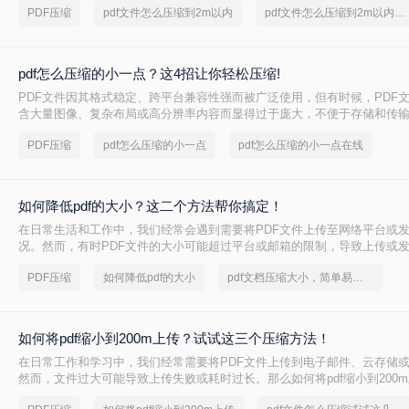
PDF压缩
pdf文件怎么压缩到2m以内
pdf文件怎么压缩到2m以内免费
pdf怎么压缩的小一点？这4招让你轻松压缩!
PDF文件因其格式稳定、跨平台兼容性强而被广泛使用，但有时候，PDF
含大量图像、复杂布局或高分辨率内容而显得过于庞大，不便于存储和传输
压缩的小一点呢？本文将介绍四种实用的PDF压缩方法，帮助您轻松将PD
PDF压缩
pdf怎么压缩的小一点
pdf怎么压缩的小一点在线
小。
如何降低pdf的大小？这二个方法帮你搞定！
在日常生活和工作中，我们经常会遇到需要将PDF文件上传至网络平台或
况。然而，有时PDF文件的大小可能超过平台或邮箱的限制，导致上传或
何降低pdf的大小呢？本文将介绍二种将PDF文件缩小的方法，帮助您轻松
PDF压缩
如何降低pdf的大小
pdf文档压缩大小，简单易学的方法
大的问题。
如何将pdf缩小到200m上传？试试这三个压缩方法！
在日常工作和学习中，我们经常需要将PDF文件上传到电子邮件、云存储
然而，文件过大可能导致上传失败或耗时过长。那么如何将pdf缩小到200
介绍三种常用的将PDF文件缩小到200MB的方法，帮助您轻松解决这一问