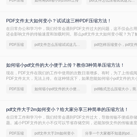
PDF压缩
如何将pdf缩小到200m上传
pdf文件怎么压缩试试这几个方法
PDF文件太大如何变小？试试这三种PDF压缩方法！
在日常办公和学习中，我们经常会遇到PDF文件过大的问题，这不仅会占
还会影响文件的传输速度和加载时间。那么pdf文件太大如何变小呢？为了
本文将介绍三种常用的PDF压缩方法。
PDF压缩
pdf文件怎么压缩试试这几个方法
如何缩小pdf文件的大小便于上传？教你3种简单压缩方法！
现在，PDF文件在我们的工作中使用的次数日渐增多。有时，为了上传或阅
PDF文件太大，无法上传。在这种情况下，如果您能如何缩小pdf文件的大
可以解决此类问题。你知道如何PDF压缩吗？如果你不能，你可以跟着小
PDF压缩
如何缩小pdf文件的大小便于上传
pdf格式
pdf文件大于2m如何变小？给大家分享三种简单的压缩方法！
在日常工作和学习中，我们经常会遇到PDF文件过大，导致传输不便或存
题。减小PDF文件的大小不仅可以节省存储空间，还能加快文件的传输速度
大于2m如何变小呢？本文将介绍三种常用的减小PDF文件大小的方法，帮
PDF压缩
pdf文件大于2m如何变小
分享一个大家都不知道的pdf文件压缩方法
需求选择最合适的方式。