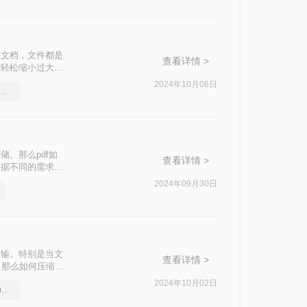
F文档，文件都是
查看详情 >
能轻松缩小过大的
f压缩达到我们想
2024年10月06日
df文件大小，教你几个方法
。那么pdf如
查看详情 >
根据不同的需求选
2024年09月30日
传输。特别是当文
查看详情 >
。那么如何压缩
助您根据实际需
2024年10月02日
如何压缩pdf文件大小在5m以内