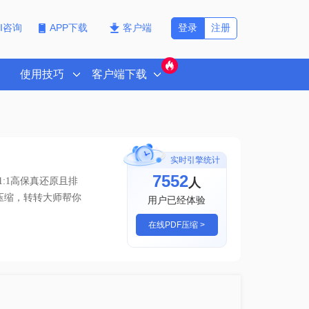
登录
注册
PI咨询
APP下载
客户端
使用技巧
客户端下载
实时引擎统计
7552
人
:1高保真还原且排
何压缩，转转大师帮你
用户已经体验
在线PDF压缩 >