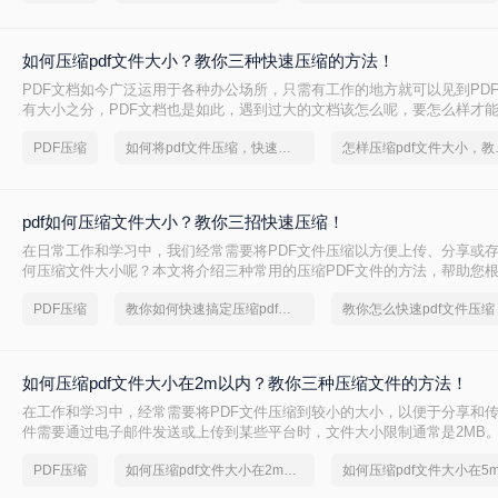
如何压缩pdf文件大小？教你三种快速压缩的方法！
PDF文档如今广泛运用于各种办公场所，只需有工作的地方就可以见到PD
有大小之分，PDF文档也是如此，遇到过大的文档该怎么呢，要怎么样才
PDF文档呢~今天就来教大家如何压缩pdf文件大小的方法，看看要怎么pd
PDF压缩
如何将pdf文件压缩，快速压缩的方法
怎样压缩p
要的大小。
pdf如何压缩文件大小？教你三招快速压缩！
在日常工作和学习中，我们经常需要将PDF文件压缩以方便上传、分享或存储
何压缩文件大小呢？本文将介绍三种常用的压缩PDF文件的方法，帮助您
择最合适的方式。
PDF压缩
教你如何快速搞定压缩pdf文件
教你怎么快速pdf文件压缩
如何压缩pdf文件大小在2m以内？教你三种压缩文件的方法！
在工作和学习中，经常需要将PDF文件压缩到较小的大小，以便于分享和
件需要通过电子邮件发送或上传到某些平台时，文件大小限制通常是2MB
PDF文件大小在2M以内呢？本文将介绍三种常见的PDF文件压缩方法，帮
PDF压缩
如何压缩pdf文件大小在2m以内
求选择最合适的方式。