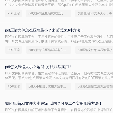
PDF文件因其跨平台性和不可编辑性，在工作和学习中得到了广泛应用。然
件过大，会给传输和存储带来不便。那么pdf文件怎么压缩大小呢？本文将
PDF文件大小的方法，帮助用户轻松减小PDF文件的大小。
PDF压缩
pdf文件怎么压缩试试这几个方法
怎样压缩p
pdf压缩文件怎么压缩最小？来试试这3种方法！
PDF文件因其跨平台、不易被篡改的特性，广泛应用于工作和学习中。然
将PDF文件压缩到最小，以便于传输或存储。那么pdf压缩文件怎么压缩最
绍三种常见的PDF压缩方法。
PDF压缩
pdf文件怎么压缩试试这几个方法
pdf压缩文件怎么压缩最小
pdf怎么压缩大小？这4种方法非常实用！
PDF文件因其跨平台、格式稳定等特点而被广泛使用，但有时候文件过大
储不便。那么pdf怎么压缩大小呢？本文将介绍四种有效的PDF压缩方法，
缩PDF文件。
PDF压缩
pdf大小压缩，实用方法不要错过
pdf怎么压缩实用方法都在
如何压缩pdf文件大小在5m以内？分享二个实用压缩方法！
PDF文件因其良好的可读性和跨平台兼容性，在日常办公和学习中得到了