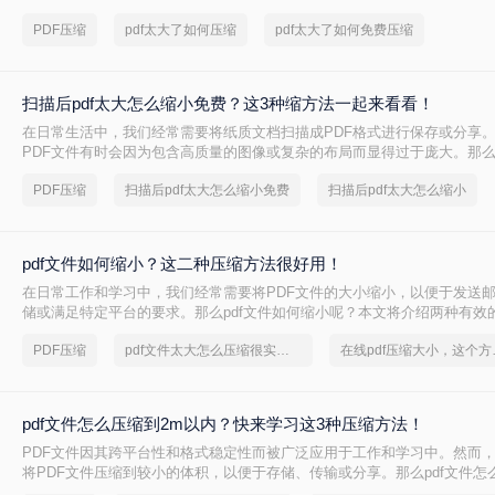
法，帮助你轻松解决这一难题。
PDF压缩
pdf太大了如何压缩
pdf太大了如何免费压缩
扫描后pdf太大怎么缩小免费？这3种缩方法一起来看看！
在日常生活中，我们经常需要将纸质文档扫描成PDF格式进行保存或分享
PDF文件有时会因为包含高质量的图像或复杂的布局而显得过于庞大。那么扫
怎么缩小免费呢？本文将介绍四种免费且实用的方法，帮助你轻松缩小扫描
PDF压缩
扫描后pdf太大怎么缩小免费
扫描后pdf太大怎么缩小
pdf文件如何缩小？这二种压缩方法很好用！
在日常工作和学习中，我们经常需要将PDF文件的大小缩小，以便于发送
储或满足特定平台的要求。那么pdf文件如何缩小呢？本文将介绍两种有效
PDF文件大小，帮助您轻松应对这些需求。
PDF压缩
pdf文件太大怎么压缩很实用的方法
在线pd
pdf文件怎么压缩到2m以内？快来学习这3种压缩方法！
PDF文件因其跨平台性和格式稳定性而被广泛应用于工作和学习中。然而
将PDF文件压缩到较小的体积，以便于存储、传输或分享。那么pdf文件怎
呢？本文将介绍四种将PDF文件压缩至2M以内的方法。