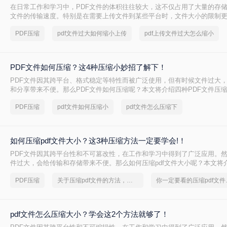
在日常工作和学习中，PDF文件的体积往往较大，这不仅占用了大量的存
文件的传输速度。特别是在需要上传文件到某些平台时，文件大小的限制
文将介绍两种压缩PDF文件的方法，帮助您轻松减小文件体积，提高上传
PDF压缩
pdf文件过大如何缩小上传
pdf上传文件过大怎么缩小
PDF文件如何压缩？这4种压缩小妙招了解下！
PDF文件因其跨平台、格式稳定等特性而被广泛使用，但有时候文件过大
和分享带来不便。那么PDF文件如何压缩呢？本文将介绍四种PDF文件压
轻松解决PDF文件过大的问题。
PDF压缩
pdf文件如何压缩小
pdf文件怎么压缩下
如何压缩pdf文件大小？这3种压缩方法一定要学会!！
PDF文件因其跨平台性和不可篡改性，在工作和学习中得到了广泛应用。然
件过大，会给传输和存储带来不便。那么如何压缩pdf文件大小呢？本文将
PDF文件大小的方法，帮助用户轻松减小PDF文件的大小。
PDF压缩
关于压缩pdf文件的方法，你一定要学会
你一定要看的
pdf文件怎么压缩大小？学会这2个方法就够了！