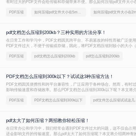
有时过大的PDF文件会给传输和存储带来不便。那么如何压缩pdf文件大小
文将介绍两种实用的方法，帮助你将PDF文件大小压缩到5M以内。
PDF压缩
如何压缩pdf文件大小在5m以内
pdf文档怎么压缩到200kb？三种实用的方法分享！
在日常工作和学习中，PDF文档因其跨平台、不易篡改的特性而被广泛使
PDF文件过大，不便于传输或存储，因此，将PDF文档压缩到较小的大小（如
尤为重要。那么pdf文档怎么压缩到200kb呢？本文将介绍三种将PDF文档压
PDF压缩
pdf文档怎么压缩到200kb
pdf怎么压缩到200kb
法。
PDF文档怎么压缩到300k以下？试试这3种压缩方法！
PDF文档因其便携性和跨平台兼容性，广泛应用于各种场合。然而，有时过
影响传输速度和存储效率。那么PDF文档怎么压缩到300k以下呢？本文将介
文档压缩到300k以下的方法。
PDF压缩
PDF文档怎么压缩到300k以下
pdf文件怎
pdf太大了如何压缩？两招教你轻松压缩！
在日常办公和学习中，我们经常会遇到PDF文件过大的问题，这不仅会占
还会影响文件的传输速度。那么pdf太大了如何压缩呢？本文将介绍两种有效