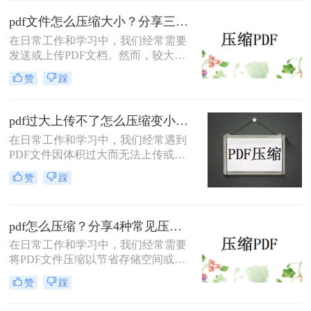
送。那么pdf太大上传不了怎么办呢？
本文将介绍两种解决PDF文件过大无
pdf文件怎么压缩大小？分享三种实用压缩方法！
法上传的方法，帮助你轻松应对这一
在日常工作和学习中，我们经常需要
问题。
发送或上传PDF文档。然而，较大的
文件可能会导致传输缓慢或者无法满
赞
踩
足上传限制。那么pdf文件怎么压缩大
小呢？本文将介绍三种有效的PDF压
缩方法，帮助你轻松减小文件大小。
pdf过大上传不了怎么压缩变小？快来试试这3种压缩方法！
在日常工作和学习中，我们经常遇到
PDF文件因体积过大而无法上传或分
享的情况。那么pdf过大上传不了怎么
赞
踩
压缩变小呢？为了帮助您轻松应对这
一难题，本文将介绍三种有效的PDF
文件压缩方法。
pdf怎么压缩？分享4种常见压缩方法！
在日常工作和学习中，我们经常需要
将PDF文件压缩以节省存储空间或加
快传输速度。那么pdf怎么压缩呢？本
赞
踩
文将介绍几种常见的PDF压缩方法。