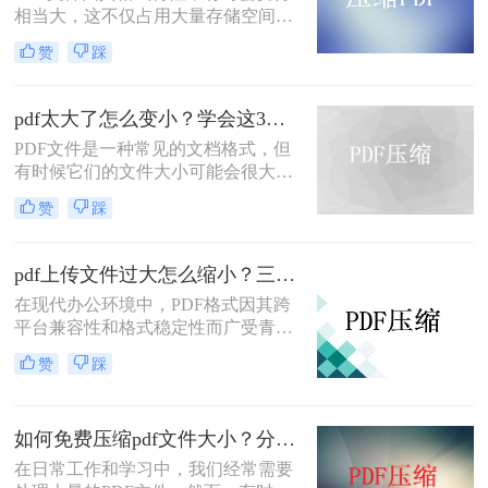
相当大，这不仅占用大量存储空间，
还可能影响传输速度。那么pdf文件怎
赞
踩
么压缩大小呢？本文将介绍三种有效
的PDF文件压缩方法。
pdf太大了怎么变小？学会这3个方法就够了！
PDF文件是一种常见的文档格式，但
有时候它们的文件大小可能会很大，
难以通过电子邮件或其他方式共享。
赞
踩
在这种情况下，大家可以使用以下方
法压缩PDF文件，一起来看一下pdf太
大了怎么变小吧。
pdf上传文件过大怎么缩小？三招助你轻松缩小！
在现代办公环境中，PDF格式因其跨
平台兼容性和格式稳定性而广受青
睐。然而，高清图片、复杂布局和丰
赞
踩
富内容往往导致PDF文件体积庞大，
给文档传输和分享带来不便。那么pdf
上传文件过大怎么缩小呢？本文将介
如何免费压缩pdf文件大小？分享二个实用压缩方法！
绍三种简单实用的PDF压缩技巧，助
你轻松优化PDF文件，提升文档传输
在日常工作和学习中，我们经常需要
效率。