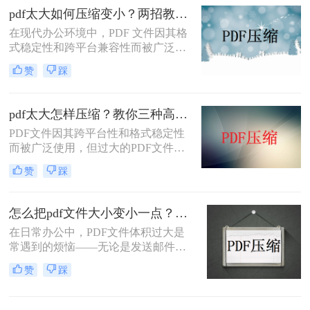
pdf太大如何压缩变小？两招教你轻松压缩！
在现代办公环境中，PDF 文件因其格
式稳定性和跨平台兼容性而被广泛使
用。然而，当这些文件变得过大时，
赞
踩
它们不仅占用大量存储空间，而且在
网络上传输时效率低下，甚至无法上
传到某些平台。因此，掌握pdf太大如
pdf太大怎样压缩？教你三种高效方法！
何压缩变小是十分必要的。本文将介
PDF文件因其跨平台性和格式稳定性
绍两种实用的方法来解决这个问题，
而被广泛使用，但过大的PDF文件不
帮助您轻松完成 PDF 文件的压缩。
仅占用存储空间，还会影响传输速度
赞
踩
和加载速度。为了解决pdf太大怎样压
缩问题，本文将介绍三种压缩PDF文
件的方法。
怎么把pdf文件大小变小一点？四种方法对比，一看就懂！
在日常办公中，PDF文件体积过大是
常遇到的烦恼——无论是发送邮件受
限于附件大小，还是上传系统提示文
赞
踩
件超限，都让人头疼。那么，怎么把
PDF文件大小变小一点呢？本文将先
给出四种方案的直观对比，再逐一拆