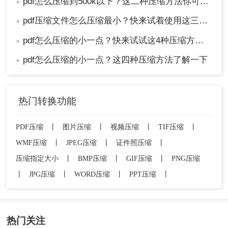
pdf怎么压缩到500k以下？这二种压缩方法你可以轻松学会！
●
pdf压缩文件怎么压缩最小？快来试着使用这三种压缩方法！
●
pdf怎么压缩的小一点？快来试试这4种压缩方法！
●
pdf怎么压缩的小一点？这四种压缩方法了解一下
●
热门转换功能
PDF压缩
丨
图片压缩
丨
视频压缩
丨
TIF压缩
丨
WMF压缩
丨
JPEG压缩
丨
证件照压缩
丨
压缩指定大小
丨
BMP压缩
丨
GIF压缩
丨
PNG压缩
丨
JPG压缩
丨
WORD压缩
丨
PPT压缩
丨
热门关注