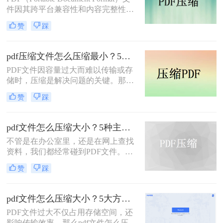
小的技能显得至关重要。
件因其跨平台兼容性和内容完整性而
广泛应用于各种场合。然而，随着
赞
踩
PDF文件中包含的图片、图表、字体
等资源越来越多，文件体积也逐渐增
大，给存储和传输带来了不便。那么
pdf压缩文件怎么压缩最小？5个常用方法全解析！
怎么压缩pdf大小呢？为了解决这个问
PDF文件因容量过大而难以传输或存
题，本文将介绍三种压缩PDF大小的
储时，压缩是解决问题的关键。那么
方法。
pdf压缩文件怎么压缩最小呢？本文将
赞
踩
介绍几种高效压缩PDF的方法，帮助
你快速实现最小化压缩。
pdf文件怎么压缩大小？5种主流压缩方法分享！
不管是在办公室里，还是在网上查找
资料，我们都经常碰到PDF文件。在
工作中，发送邮件需要PDF文件格
赞
踩
式，但太大的PDF文件也是一个棘手
的问题。多数企业邮箱中传附件大小
被限制为5M，否则就发送不了。若能
pdf文件怎么压缩大小？5大方法深度解析与实操指南！
pdf文件怎么压缩大小，那就可轻松上
PDF文件过大不仅占用存储空间，还
传。在今天，我们将分享两种简单的
影响传输效率。那么pdf文件怎么压缩