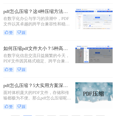
占用多、邮件附件限制等。因此，掌
握压缩PDF文件的方法至关重要。那
pdf怎么压缩？这4种压缩方法助您pdf文件“瘦身”！
么呢？本文将详细介绍多种常用且有
在数字化办公与学习的浪潮中，PDF
效的pdf压缩方法。通过遵循这些指
文件以其卓越的跨平台兼容性和稳定
南，您可以轻松减小PDF文件体积，
的格式呈现，成为了我们日常工作、
提升效率。
赞
踩
学习和交流中不可或缺的载体。然
而，随着高分辨率图像、嵌入字体和
复杂排版的广泛应用，PDF文件的体
如何压缩pdf文件大小？5种高效压缩全面解析！
积也日益“臃肿”。一个几十兆甚至上
在数字化信息交流日益频繁的今天，
百兆的PDF文件，不仅占用宝贵的存
PDF文件因其格式稳定、跨平台兼容
储空间，更在通过邮件发送、即时通
的特性而成为文档分发的首选。然
讯工具传输或上传至云盘时，变得异
赞
踩
而，过大的PDF文件常常带来诸多不
常缓慢且不便。
便，例如占用过多存储空间、拖慢系
统响应、导致电子邮件附件发送失败
pdf怎么压缩？5大实用方案深度解析！
或严重影响网络传输与下载效率。因
面对体积庞大的PDF文件，存储和传
此，掌握高效、可靠的pdf压缩技术，
输都极为不便。那么pdf怎么压缩呢？
对于提升个人与团队的工作效率至关
本文将详解5种主流压缩方案，从原
重要。那么如何压缩pdf文件大小呢？
赞
踩
理到实操，助您轻松掌握PDF瘦身技
本文将深入探讨多种主流且高效的
巧。
PDF压缩方法，从在线工具、专业软