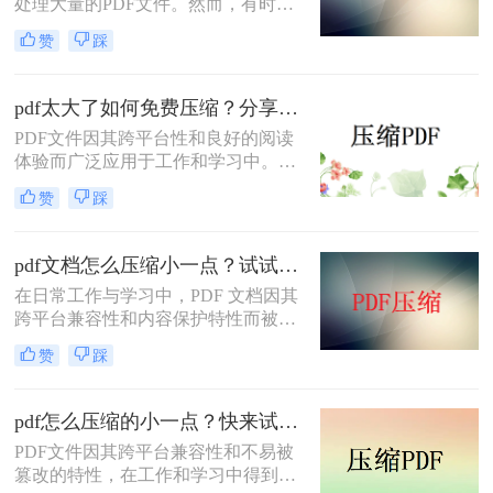
处理大量的PDF文件。然而，有时候
PDF文件过大，不仅占用存储空间，
赞
踩
还会影响上传和分享的速度。为了解
决如何免费压缩pdf文件大小问题，本
文将介绍两种免费压缩PDF文件大小
pdf太大了如何免费压缩？分享二种压缩方法！
的方法。
PDF文件因其跨平台性和良好的阅读
体验而广泛应用于工作和学习中。然
而，有时PDF文件体积过大，不仅占
赞
踩
用存储空间，还会影响传输速度。那
么pdf太大了如何免费压缩呢？本文将
介绍两种免费压缩PDF文件的方法。
pdf文档怎么压缩小一点？试试这5个压缩方法！
在日常工作与学习中，PDF 文档因其
跨平台兼容性和内容保护特性而被广
泛使用。然而，当 PDF 文件中包含大
赞
踩
量高分辨率图片、内嵌字体或复杂图
形时，文件体积往往变得十分庞大，
不仅占用存储空间，还经常因超过邮
pdf怎么压缩的小一点？快来试试这4种压缩方法！
箱附件限制或上传耗时过长而影响办
PDF文件因其跨平台兼容性和不易被
公效率。那么PDF 文档怎么压缩小一
篡改的特性，在工作和学习中得到了
点呢？本文从压缩效果、操作难度、