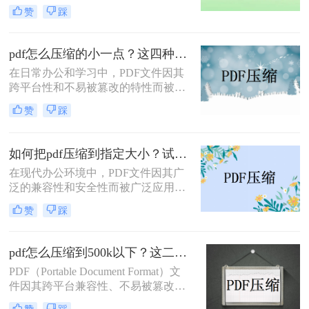
广泛应用。然而，PDF文件有时体积
处理速度、隐私安全四个维度，对比
赞
踩
过大，不便于存储和传输。那么pdf怎
五种主流压缩方案，帮助您根据实际
么压缩的小一点呢？本文将介绍四种
场景快速选择最合适的方法。
有效的PDF压缩方法。
pdf怎么压缩的小一点？这四种压缩方法了解一下
在日常办公和学习中，PDF文件因其
跨平台性和不易被篡改的特性而被广
泛使用。然而，有时PDF文件过大，
赞
踩
会给传输和存储带来不便。那么pdf怎
么压缩的小一点呢？本文将介绍四种
将PDF压缩得更小的方法。
如何把pdf压缩到指定大小？试试这4种压缩方法！
在现代办公环境中，PDF文件因其广
泛的兼容性和安全性而被广泛应用。
然而，当这些文件过大时，会带来传
赞
踩
输不便、占用过多存储空间等问题。
因此，学会如何把pdf压缩到指定大小
变得尤为重要。本文将详细介绍四种
pdf怎么压缩到500k以下？这二种压缩方法你可以轻松学会！
常用的方法，帮助您轻松应对这一挑
PDF（Portable Document Format）文
战。
件因其跨平台兼容性、不易被篡改的
特性以及保持文档格式一致性的能
赞
踩