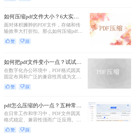
体。然而，一个棘手的问题常常困扰
可读性。那么pdf文件怎么压缩大小
着我们：文件体积过大。无论是通过
呢？本文将深入探讨多种pdf压缩方
电子邮件发送简历、在学术平台提交
法，从在线工具到专业软件，从自动
如何压缩pdf文件大小？6大实用压缩方案深度解析！
论文，还是在微信等即时通讯工具中
优化到手动精调，助您轻松驾驭PDF
面对体积臃肿的PDF文件，存储和传
分享资料，平台往往对附件大小有严
文件大小。
输效率大打折扣。那么如何压缩pdf文
格限制，最常见的门槛就是5MB。一
件大小呢？本文为您梳理6种主流压
个几十兆甚至上百兆的PDF文件，不
赞
踩
缩方案，从原理到实操，助您轻松掌
仅传输耗时，还可能直接导致发送失
握PDF文件压缩技巧。
败。
如何把pdf文件变小一点？试试这两种简单有效的方法压缩大小
在数字化办公环境中，PDF格式因其
固定布局和广泛的兼容性而成为文档
分享的理想选择。然而，当PDF文件
赞
踩
包含大量图像或复杂排版时，其体积
可能会变得非常大，给存储、传输及
处理带来不便。那么如何把pdf文件变
pdf怎么压缩的小一点？五种常用有效方法详解！
小一点呢？本文将介绍两种简单有效
在日常工作和学习中，PDF文件因其
的方法来压缩PDF文件大小，帮助您
格式稳定、兼容性强而广泛应用。然
节省空间并提高工作效率。
而，PDF文件体积过大时，会带来诸
赞
踩
多不便，例如传输速度慢、存储空间