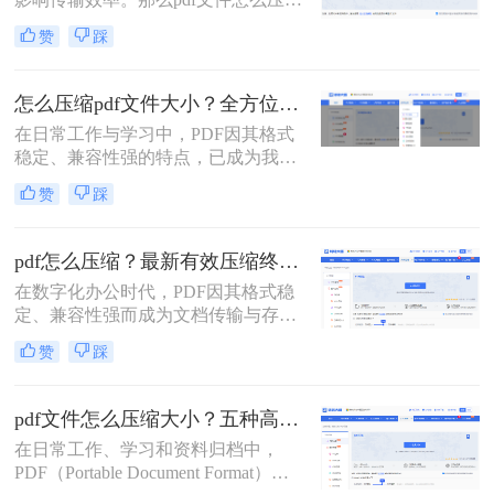
pdf文件压缩方式。
大小呢？本文将系统介绍5种主流压
赞
踩
缩方法，助你精准平衡文件体积与质
量。
怎么压缩pdf文件大小？全方位高效压缩方法终极指南！
在日常工作与学习中，PDF因其格式
稳定、兼容性强的特点，已成为我们
分享文档、报告和论文的首选格式。
赞
踩
然而，过大的PDF文件常常会带来诸
多不便：堵塞邮箱附件、拖慢传输速
度、占用大量存储空间，甚至可能超
pdf怎么压缩？最新有效压缩终极指南！
出某些平台的上传限制。因此，掌握
在数字化办公时代，PDF因其格式稳
怎么压缩pdf文件大小的技能显得至关
定、兼容性强而成为文档传输与存档
重要。
的首选。然而，高分辨率图片、嵌入
赞
踩
字体和多媒体内容也使得PDF文件体
积动辄数十兆甚至上百兆，给邮件发
送、云端存储和即时分享带来了巨大
pdf文件怎么压缩大小？五种高效方法全面解析与实战！
困扰。如何高效、无损（或视觉无
在日常工作、学习和资料归档中，
损）地压缩PDF，成为一个普遍需
PDF（Portable Document Format）因
求。那么pdf怎么压缩呢？