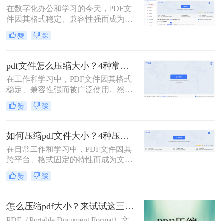
或上传至云平台时受到限制，严重影
在数字化办公和学习的今天，PDF文
响效率。因此，pdf怎么压缩的小一
件因其格式稳定、兼容性强而成为我
点，成为一项必备技能。
们日常传输文档的首选。然而，我们
赞
踩
常常会遇到一个令人头疼的问题：一
个重要的PDF文件，可能因为包含高
清图片、复杂图表或嵌入字体而体积
pdf文件怎么压缩大小？4种常用压缩方法详解！
庞大，动辄几十兆甚至上百兆。无论
在工作和学习中，PDF文件因其格式
是通过电子邮件发送（通常有附件大
稳定、兼容性强而被广泛使用。然
小限制）、上传至学习平台还是提交
而，PDF文件体积过大常会导致存储
至企业系统，文件大小限制（如常见
赞
踩
空间不足、传输速度慢等问题。那么
的5MB）往往是一道难以逾越的关
pdf文件怎么压缩大小呢？本文整理了
卡。那么pdf压缩文件怎么压缩到小于
4种常用的PDF压缩方法，帮助您快速
5M呢？
如何压缩pdf文件大小？4种压缩方法详解！
减小文件大小。
在日常工作和学习中，PDF文件因其
跨平台、格式固定的特性而成为文档
交换的首选格式。然而，过大的PDF
赞
踩
文件常常带来诸多不便，无论是通过
电子邮件发送、上传至网络平台还是
存储在有限的设备空间中，都会遇到
怎么压缩pdf大小？来试试这三种压缩方式！
限制。因此，掌握如何压缩pdf文件大
PDF（Portable Document Format）文