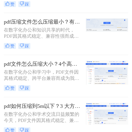
其跨平台、格式固定的特性而成为最
赞
踩
常用的文件格式之一。然而，随之而
来的问题是PDF文件体积往往过大，
不仅占用存储空间，更在邮件发送、
pdf压缩文件怎么压缩最小？有效压缩方法终极指南！
即时通讯传输和网页上传时带来诸多
在数字化办公和知识共享的时代，
不便。如何在不显著损失质量的前提
PDF因其格式稳定、兼容性强而成为
下，有效“瘦身”PDF文件，已成为一
文档传输的首选。然而，庞大的PDF
项必备技能。
赞
踩
文件时常为我们带来困扰：邮箱附件
大小限制、微信无法发送、云盘上传
下载耗时、设备存储空间告急。pdf压
pdf文件怎么压缩大小？4个高效传输与存储方法详解！
缩文件怎么压缩最小，成为许多人迫
在数字化办公和学习中，PDF文件因
切需要的技能。
其格式稳定、跨平台兼容而成为我们
日常交流的首选格式。然而，过大的
赞
踩
PDF文件——无论是包含大量高分辨
率图片的学术论文、扫描版的电子
书，还是设计精美的产品手册——都
pdf如何压缩到5m以下？3 大方法手把手教，轻松过平台限制！
会给邮件发送、云端存储和即时传输
在数字化办公和学术交流日益频繁的
带来诸多不便。幸运的是，通过一系
今天，PDF文件因其格式稳定、兼容
列高效的方法，我们可以显著减小
性强而成为我们传递信息的主要载
PDF文件的体积，而无需牺牲过多的
赞
踩