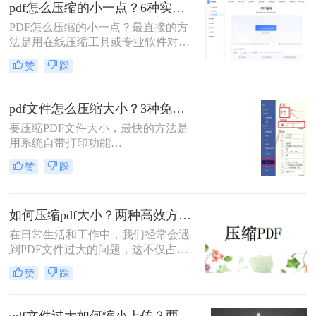
pdf怎么压缩的小一点？6种实用方法详解（2026最新）
解操作步骤，您可根据文件数量、压
缩质量要求和隐私需求快速选择最合
PDF怎么压缩的小一点？最直接的方
适的方法。
法是用在线压缩工具或专业软件对
PDF文件进行重新编码和优化，通过
赞
踩
降低图片分辨率、压缩内嵌字体、去
除冗余数据等方式，可以在保持内容
可读的前提下将文件体积缩小到原来
pdf文件怎么压缩大小？3种免费+1种专业方法全攻略（附决策表）！
的10%~50%。
要压缩PDF文件大小，最快的方法是
用系统自带打印功能
（Windows/macOS均支持）或在线免
赞
踩
费工具（如PDFmao、转转大师）直
接降低文件体积；若需批量处理、无
损压缩或超过免费限制，推荐使用专
如何压缩pdf大小？两种高效方法详解！
业软件「转转大师PDF转换器」——
它支持自定义压缩等级、图片重采
在日常生活和工作中，我们经常会遇
样，且完全本地处理，安全无广告。
到PDF文件过大的问题，这不仅占用
下面用一张决策表帮你3秒定位自己
了大量的存储空间，还降低了文件的
赞
踩
的需求，然后逐一详解每种方法的具
传输效率。因此，掌握几种有效的
体操作。
PDF压缩方法显得尤为重要。那么如
何压缩pdf大小呢？本文将介绍两种常