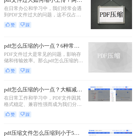
pdf文件过大如何缩小上传？两种缩小并上传的有效方法!
用的PDF压缩方法，以帮助您更好地
在日常办公和学习中，我们经常会遇
压缩PDF文件。
到PDF文件过大的问题，这不仅占用
了大量的存储空间，还影响了文件的
赞
踩
上传速度和分享效率。那么pdf文件过
大如何缩小上传呢？本文将介绍两种
缩小PDF文件大小的方法，帮助您轻
pdf怎么压缩的小一点？6种常用方案详解！
松解决PDF文件过大的问题。
PDF文件过大是常见的问题，影响存
储和传输效率。那么pdf怎么压缩的小
一点呢？本文将详解6种主流压缩方
赞
踩
案，助你快速解决文件体积过大的困
扰。
pdf怎么压缩的小一点？大幅减小文件体积的有效方法全解析！
在日常工作和学习中，PDF文件因其
格式稳定、兼容性强而成为我们分享
文档、报告和资料的首选格式。然
赞
踩
而，随之而来的问题也显而易见：过
大的PDF文件不仅占用存储空间，更
在通过邮件发送、即时通讯工具传输
pdf压缩文件怎么压缩到小于5M？4种压缩方法终极指南！