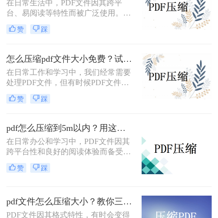
在日常生活中，PDF文件因其跨平
台、易阅读等特性而被广泛使用。然
而，当PDF文件体积过大时，会给存
赞
踩
储和传输带来诸多不便。那么pdf怎么
压缩的小一点免费呢？本文将介绍两
种免费且实用的PDF压缩方法。
怎么压缩pdf文件大小免费？试试这二种压缩方法！
在日常工作和学习中，我们经常需要
处理PDF文件，但有时候PDF文件过
大，不便于传输和存储。那么怎么压
赞
踩
缩pdf文件大小免费呢？本文将介绍两
种免费压缩PDF文件大小的方法。
pdf怎么压缩到5m以内？用这二种压缩方法！
在日常办公和学习中，PDF文件因其
跨平台性和良好的阅读体验而备受欢
迎。然而，有时PDF文件过大，不仅
赞
踩
占用存储空间，还会影响传输速度。
那么pdf怎么压缩到5m以内呢？本文
将介绍两种将PDF文件压缩到5M以内
pdf文件怎么压缩大小？教你三种实用压缩方法！
的方法。
PDF文件因其格式特性，有时会变得