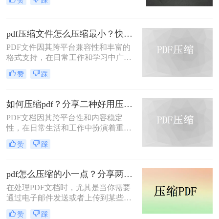
力，在日常办公和文件分享中得到了
广泛应用。然而，有时我们需要将
PDF文件压缩到较小的大小，以便于
pdf压缩文件怎么压缩最小？快来试着使用这三种压缩方法！
上传、发送或存储。那么pdf怎么压缩
到500k以下呢？本文将介绍两种将
PDF文件因其跨平台兼容性和丰富的
PDF文件压缩到500K以下的方法。
格式支持，在日常工作和学习中广泛
应用。然而，有时我们需要将PDF文
赞
踩
件压缩到最小，以便更高效地存储和
传输。那么pdf压缩文件怎么压缩最小
呢？本文将介绍三种实用的PDF压缩
如何压缩pdf？分享二种好用压缩方法！
方法。
PDF文档因其跨平台性和内容稳定
性，在日常生活和工作中扮演着重要
角色。然而，有时PDF文件过大，会
赞
踩
影响传输速度或占用过多存储空间。
那么如何压缩pdf呢？本文将介绍两种
压缩PDF的方法。
pdf怎么压缩的小一点？分享两种实用压缩方法！
在处理PDF文档时，尤其是当你需要
通过电子邮件发送或者上传到某些对
文件大小有限制的平台时，压缩PDF
赞
踩
文件变得尤为重要。那么pdf怎么压缩