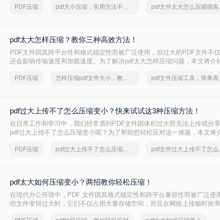
PDF压缩
pdf大小压缩，实用方法不要错过
pdf文
pdf太大怎样压缩？教你三种高效方法！
PDF文件因其跨平台性和格式稳定性而被广泛使用，但过大的PDF文件不
还会影响传输速度和加载速度。为了解决pdf太大怎样压缩问题，本文将介绍
文件的方法。
PDF压缩
怎样压缩pdf文件大小，教你几个方法
pdf文件
pdf过大上传不了怎么压缩变小？快来试试这3种压缩方法！
在日常工作和学习中，我们经常遇到PDF文件因体积过大而无法上传或分
pdf过大上传不了怎么压缩变小呢？为了帮助您轻松应对这一难题，本文将
PDF文件压缩方法。
PDF压缩
pdf过大上传不了怎么压缩变小
pdf文
pdf太大如何压缩变小？两招教你轻松压缩！
在现代办公环境中，PDF 文件因其格式稳定性和跨平台兼容性而被广泛使
些文件变得过大时，它们不仅占用大量存储空间，而且在网络上传输时效
上传到某些平台。因此，掌握pdf太大如何压缩变小是十分必要的。本文将