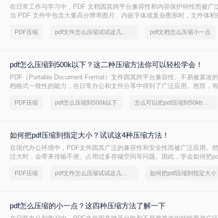
在日常工作与学习中，PDF 文档因其跨平台兼容性和内容保护特性而被广
当 PDF 文件中包含大量高分辨率图片、内嵌字体或复杂图形时，文件体
大，不仅占用存储空间，还经常因超过邮箱附件限制或上传耗时过长而影
PDF压缩
pdf文件怎么压缩试试这几个方法
pdf文档怎么压缩小一点
PDF 文档怎么压缩小一点呢？本文从压缩效果、操作难度、处理速度、隐
度，对比五种主流压缩方案，帮助您根据实际场景快速选择最合适的方法
pdf怎么压缩到500k以下？这二种压缩方法你可以轻松学会！
PDF（Portable Document Format）文件因其跨平台兼容性、不易被
档格式一致性的能力，在日常办公和文件分享中得到了广泛应用。然而，
PDF文件压缩到较小的大小，以便于上传、发送或存储。那么pdf怎么压缩到
PDF压缩
pdf怎么压缩到500k以下
怎么可以把pdf压缩到50kb以下
本文将介绍两种将PDF文件压缩到500K以下的方法。
如何把pdf压缩到指定大小？试试这4种压缩方法！
在现代办公环境中，PDF文件因其广泛的兼容性和安全性而被广泛应用。
过大时，会带来传输不便、占用过多存储空间等问题。因此，学会如何把pd
小变得尤为重要。本文将详细介绍四种常用的方法，帮助您轻松应对这一
PDF压缩
pdf文件怎么压缩试试这几个方法
如何把pdf压缩到指定大小
pdf怎么压缩的小一点？这四种压缩方法了解一下