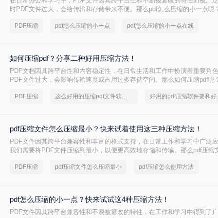
在日常办公和学习中，PDF文件因其跨平台性和不易被篡改的特性而被广
时PDF文件过大，会给传输和存储带来不便。那么pdf怎么压缩的小一点呢
种将PDF压缩得更小的方法。
PDF压缩
pdf怎么压缩的小一点
pdf怎么压缩的小一点在线
如何压缩pdf？分享二种好用压缩方法！
PDF文档因其跨平台性和内容稳定性，在日常生活和工作中扮演着重要角
PDF文件过大，会影响传输速度或占用过多存储空间。那么如何压缩pdf呢
种压缩PDF的方法。
PDF压缩
这么好用的压缩pdf文件软件，我一定要分享
好用的p
pdf压缩文件怎么压缩最小？快来试着使用这三种压缩方法！
PDF文件因其跨平台兼容性和丰富的格式支持，在日常工作和学习中广泛
我们需要将PDF文件压缩到最小，以便更高效地存储和传输。那么pdf压缩
小呢？本文将介绍三种实用的PDF压缩方法。
PDF压缩
pdf压缩文件怎么压缩最小
pdf压缩怎么使用方法
pdf怎么压缩的小一点？快来试试这4种压缩方法！
PDF文件因其跨平台兼容性和不易被篡改的特性，在工作和学习中得到了