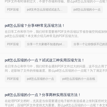
PDF文件有时体积过大，不便于存储和传输。那么pdf怎么压缩的小一点呢
种有效的PDF压缩方法。
PDF压缩
pdf文件怎么压缩试试这几个方法
pdf怎么压缩的小一点
pdf怎么压缩？分享4种常见压缩方法！
在日常工作和学习中，我们经常需要将PDF文件压缩以节省存储空间或加
pdf怎么压缩呢？本文将介绍几种常见的PDF压缩方法。
PDF压缩
分享一个大家都不知道的pdf文件压缩方法
pdf怎么压缩的小一点？试试这三种实用压缩方法！
在日常办公和学习中，我们经常会遇到PDF文件过大的问题，这不仅占用
间，还影响了文件的传输速度。那么pdf怎么压缩的小一点呢？为了满足不
将介绍三种实用的PDF压缩方法，帮助您轻松将PDF文件压缩得更小。
PDF压缩
pdf怎么压缩的小一点
pdf怎么压缩的小一点在线
pdf怎么压缩的小一点？分享两种实用压缩方法！
在处理PDF文档时，尤其是当你需要通过电子邮件发送或者上传到某些对
平台时，压缩PDF文件变得尤为重要。那么pdf怎么压缩的小一点呢？本文