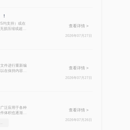
）！
OS均支持）或在
查看详情 >
、无损压缩或超过
压缩等级、图片重
2026年07月27日
的需求，然后逐
F文件进行重新编
查看详情 >
可以在保持内容可
2026年07月27日
整性而广泛应用于各种
查看详情 >
文件体积也逐渐增
题，本文将介绍
2026年07月26日
df文件大小，跟小编来学习吧