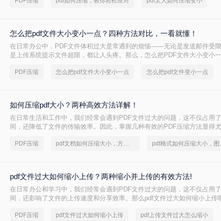
PDF压缩
pdf如何压缩，教你轻松应对
pdf太大如何压缩变小
方法来解决这个问题，帮助您轻松完成 PDF 文件的压缩。
怎么把pdf文件大小变小一点？四种方法对比，一看就懂！
在日常办公中，PDF文件体积过大是常遇到的烦恼——无论是发送邮件受
是上传系统提示文件超限，都让人头疼。那么，怎么把PDF文件大小变小
给出四种方案的直观对比，再逐一拆解操作步骤，您可根据文件数量、压
PDF压缩
怎么把pdf文件大小变小一点
怎么把pdf文件变小一点
需求快速选择最合适的方法。
如何压缩pdf大小？两种高效方法详解！
在日常生活和工作中，我们经常会遇到PDF文件过大的问题，这不仅占用
间，还降低了文件的传输效率。因此，掌握几种有效的PDF压缩方法显得
何压缩pdf大小呢？本文将介绍两种常用的PDF压缩方法，以帮助您更好地
PDF压缩
pdf文档如何压缩大小，方法详解
pdf格
pdf文件过大如何缩小上传？两种缩小并上传的有效方法!
在日常办公和学习中，我们经常会遇到PDF文件过大的问题，这不仅占用
间，还影响了文件的上传速度和分享效率。那么pdf文件过大如何缩小上传
两种缩小PDF文件大小的方法，帮助您轻松解决PDF文件过大的问题。
PDF压缩
pdf文件过大如何缩小上传
pdf上传文件过大怎么缩小