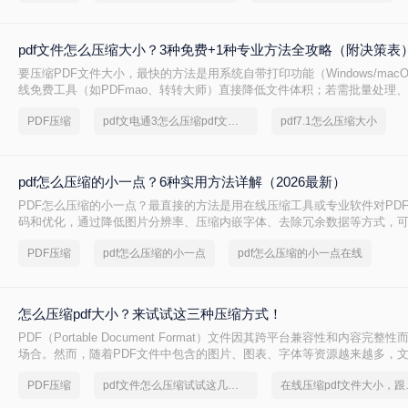
pdf文件怎么压缩大小？3种免费+1种专业方法全攻略（附决策表
要压缩PDF文件大小，最快的方法是用系统自带打印功能（Windows/mac
线免费工具（如PDFmao、转转大师）直接降低文件体积；若需批量处理
免费限制，推荐使用专业软件「转转大师PDF转换器」——它支持自定义
PDF压缩
pdf文电通3怎么压缩pdf文档大小
pdf7.1怎么压缩大小
采样，且完全本地处理，安全无广告。下面用一张决策表帮你3秒定位自己
一详解每种方法的具体操作。
pdf怎么压缩的小一点？6种实用方法详解（2026最新）
PDF怎么压缩的小一点？最直接的方法是用在线压缩工具或专业软件对PD
码和优化，通过降低图片分辨率、压缩内嵌字体、去除冗余数据等方式，
读的前提下将文件体积缩小到原来的10%~50%。
PDF压缩
pdf怎么压缩的小一点
pdf怎么压缩的小一点在线
怎么压缩pdf大小？来试试这三种压缩方式！
PDF（Portable Document Format）文件因其跨平台兼容性和内容完
场合。然而，随着PDF文件中包含的图片、图表、字体等资源越来越多，
大，给存储和传输带来了不便。那么怎么压缩pdf大小呢？为了解决这个问
PDF压缩
pdf文件怎么压缩试试这几个方法
在线压缩p
三种压缩PDF大小的方法。