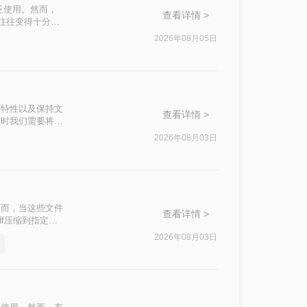
泛使用。然而，
查看详情 >
积往往变得十分庞
响办公效率。那么
2026年08月05日
私安全四个维
。
篡改的特性以及保持文
查看详情 >
有时我们需要将
500k以下呢？
2026年08月03日
然而，当这些文件
查看详情 >
f压缩到指定大
挑战。
2026年08月03日