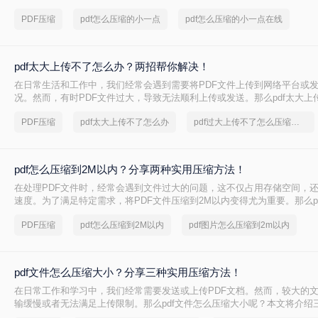
的PDF压缩方法。
PDF压缩
pdf怎么压缩的小一点
pdf怎么压缩的小一点在线
pdf太大上传不了怎么办？两招帮你解决！
在日常生活和工作中，我们经常会遇到需要将PDF文件上传到网络平台或
况。然而，有时PDF文件过大，导致无法顺利上传或发送。那么pdf太大上
呢？本文将介绍两种解决PDF文件过大无法上传的方法，帮助你轻松应对
PDF压缩
pdf太大上传不了怎么办
pdf过大上传不了怎么压缩变小
pdf怎么压缩到2M以内？分享两种实用压缩方法！
在处理PDF文件时，经常会遇到文件过大的问题，这不仅占用存储空间，
速度。为了满足特定需求，将PDF文件压缩到2M以内变得尤为重要。那么p
2M以内呢？本文将介绍两种常用的PDF压缩方法。
PDF压缩
pdf怎么压缩到2M以内
pdf图片怎么压缩到2m以内
pdf文件怎么压缩大小？分享三种实用压缩方法！
在日常工作和学习中，我们经常需要发送或上传PDF文档。然而，较大的
输缓慢或者无法满足上传限制。那么pdf文件怎么压缩大小呢？本文将介绍三
压缩方法，帮助你轻松减小文件大小。