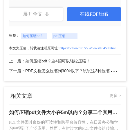
展开全文 ⇊
在线PDF压缩
标签：
如何压缩pdf文件大小在5m以内
pdf压缩
本文为原创，转载请注明原网址:
https://pdftoword.55.la/news/18450.html
注意：在压缩前，建议备份原始PDF文件，以防意
外丢失。根据实际需求选择合适的压缩质量值，避
上一篇：如何压缩pdf？这4招可以轻松压缩！
免过度压缩导致文件内容失真。
下
一篇：PDF文档怎么压缩到300k以下？试试这3种压缩方法！
方法二：使用在线PDF压缩工具
在线PDF压缩工具无需安装额外的软件，只需在浏
览器中上传PDF文件即可进行压缩。这些工具通常
相关文章
更多 >
提供简洁的界面和快速的压缩服务，适合偶尔需要
压缩PDF文件的用户。
如何压缩pdf文件大小在5m以内？分享二个实用压缩方法！
优点：
方便快捷，无需安装软件，支持多种文
PDF文件因其良好的可读性和跨平台兼容性，在日常办公和学
件格式，且通常免费使用。
习中得到了广泛应用。然而，有时过大的PDF文件会给传输和