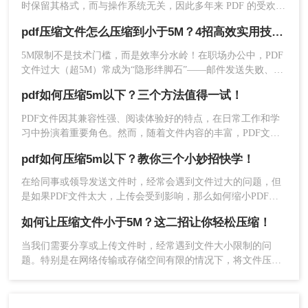
时保留其格式，而与操作系统无关，因此多年来 PDF 的受欢迎
程度得到了巨大的增长。
pdf压缩文件怎么压缩到小于5M？4招高效实用技巧轻松搞定！
3、如果对压缩有要求，还可以设置一下压缩程度。
5M限制不是技术门槛，而是效率分水岭！在职场办公中，PDF
文件过大（超5M）常成为“隐形绊脚石”——邮件发送失败、云
端存储受限、协作效率骤降。据行业调研，78%的职场人因
pdf如何压缩5m以下？三个方法值得一试！
PDF体积问题导致工作延误，但90%的压缩方案却陷入“牺牲质
量”或“操作繁琐”的陷阱。
PDF文件因其兼容性强、阅读体验好的特点，在日常工作和学
习中扮演着重要角色。然而，随着文件内容的丰富，PDF文件
的大小也可能急剧增加，给存储和传输带来不便。那么PDF如
pdf如何压缩5m以下？教你三个小妙招快学！
何压缩5m以下呢？本文将介绍三种实用的方法，帮助你轻松将
PDF文件压缩至5MB以下。
在给同事或领导发送文件时，经常会遇到文件过大的问题，但
是如果PDF文件太大，上传会受到影响，那么如何缩小PDF文
4、点击开始压缩，等待压缩结果。
件的面积而不影响文件内容呢？这就要pdf如何压缩5m以下
如何让压缩文件小于5M？这二招让你轻松压缩！
了，那么问题来了，该如何pdf压缩？用什么工具会比较方便
呢？
当我们需要分享或上传文件时，经常遇到文件大小限制的问
题。特别是在网络传输或存储空间有限的情况下，将文件压缩
到合适的大小显得尤为重要。那么如何让压缩文件小于5M呢？
本文将介绍几种方法，帮助您轻松将压缩文件大小调整至小于
5MB。