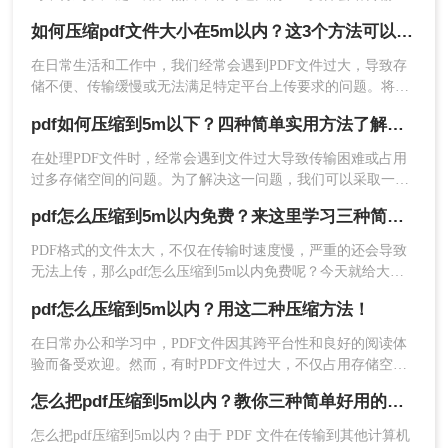
存储带来不便。那么如何压缩pdf文件大小在5m以内呢？本文
缺点
：可能对文件大小和压缩次数有所限制，
如何压缩pdf文件大小在5m以内？这3个方法可以实现！
将介绍两种实用的方法，帮助你将PDF文件大小压缩到5M以
且需要确保上传和下载文件的安全性。
内。
在日常生活和工作中，我们经常会遇到PDF文件过大，导致存
推荐工具
：
转转大师在线工具
储不便、传输缓慢或无法满足特定平台上传要求的问题。将
操作步骤
：
PDF文件压缩至5MB以内，不仅可以节省存储空间，还能提高
pdf如何压缩到5m以下？四种简单实用方法了解一下！
文件处理效率。那么如何压缩pdf文件大小在5m以内呢？下面
1、打开在线PDF压缩：
将为您介绍几种简单有效的方法，帮助您轻松实现PDF文件的
https://pdftoword.55.la/compress-pdf/
在处理PDF文件时，经常会遇到文件过大导致传输困难或占用
压缩。
过多存储空间的问题。为了解决这一问题，我们可以采取一些
方法来压缩PDF文件，使其大小降低到5M以下。那么pdf如何
pdf怎么压缩到5m以内免费？来这里学习三种简单免费的方法
压缩到5m以下呢？以下是四个实用的方法，帮助您轻松实现这
一目标。
PDF格式的文件太大，不仅在传输时速度慢，严重的还会导致
无法上传，那么pdf怎么压缩到5m以内免费呢？今天就给大家
总结了pdf压缩免费方法，一起来了解下吧。
pdf怎么压缩到5m以内？用这二种压缩方法！
在日常办公和学习中，PDF文件因其跨平台性和良好的阅读体
验而备受欢迎。然而，有时PDF文件过大，不仅占用存储空
间，还会影响传输速度。那么pdf怎么压缩到5m以内呢？本文
2、上传PDF文件，需要注意的是，如果你的PDF文
怎么把pdf压缩到5m以内？教你三种简单好用的压缩方法！
将介绍两种将PDF文件压缩到5M以内的方法。
件设置了密码保护，那么先要解除再来压缩哦。
怎么把pdf压缩到5m以内？由于 PDF 文件在传输到其他计算机