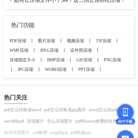
如何让压缩文件小于5M？这二招让你轻松压缩！
●
热门功能
PDF压缩
丨
图片压缩
丨
视频压缩
丨
TIF压缩
丨
WMF压缩
丨
JPEG压缩
丨
证件照压缩
丨
压缩指定大小
丨
BMP压缩
丨
GIF压缩
丨
PNG压缩
丨
JPG压缩
丨
WORD压缩
丨
PPT压缩
丨
热门关注
pdf怎么转换成word
pdf怎么转换成jpg图片
word怎么转pdf
word转pdf
压缩图片
怎么压缩图片
pdf转word免费的软件
如何压缩图片
pdf解密
png转jpg
pdf转换ppt