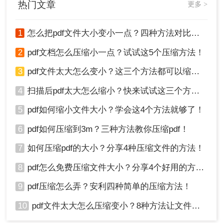
热门文章
更多 >
1
怎么把pdf文件大小变小一点？四种方法对比，一看就懂！
5、压缩完成，我们可以看到压缩后的体积，是不是
2
pdf文档怎么压缩小一点？试试这5个压缩方法！
小了很多呢，点击下载文件就可以了。
注意：确保上传的PDF文件没有设置密码保护，否
3
pdf文件太大怎么变小？这三个方法都可以缩小！
则需要先解除密码再进行压缩。在线工具可能对文
4
扫描后pdf太大怎么缩小？快来试试这三个方法！
件大小和压缩次数有限制，请在使用前查看相关说
明。
5
pdf如何缩小文件大小？学会这4个方法就够了！
总结
6
pdf如何压缩到3m？三种方法教你压缩pdf！
7
如何压缩pdf的大小？分享4种压缩文件的方法！
以上就是如何压缩pdf文件大小在5m以内的方法介
绍了，将PDF文件大小压缩到5M以内的方法有多
8
pdf怎么免费压缩文件大小？分享4个好用的方法，简单又快捷！
种，其中使用专业PDF压缩软件和在线压缩工具是
两种常用的方法。专业软件功能丰富，支持批量压
9
pdf压缩怎么弄？安利四种简单的压缩方法！
缩，且能较好地保持文件质量；而在线工具则更加
10
pdf文件太大怎么压缩变小？8种方法让文件轻松"瘦身"！
方便快捷，无需安装软件，适合偶尔需要压缩PDF
文件的用户。在选择压缩方法时，请根据自己的实