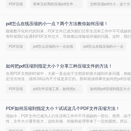
PDF压缩
简单又好用的压缩pdf文件方法，一般人我都不告诉他
怎样压缩p
的大小，以便更方便地分享和传输。
pdf怎么在线压缩的小一点？两个方法教你如何压缩！
随着数字化时代的到来，PDF文件已成为我们日常生活和工作中不可或缺
有时候我们会遇到PDF文件过大，导致难以传输或存储的问题。这时，我
具来轻松压缩PDF文件，以便更方便地分享和传输。那么pdf怎么在线压缩
PDF压缩
pdf怎么压缩的小一点在线
pdf怎么在线压缩的小一点
文将介绍几种简单易用的在线工具，帮助您缩小PDF文件大小。
如何把pdf压缩到指定大小？分享三种压缩文件的方法！
在用PDF文档的时候中，大家一直会由于文档容积很大碰到许多问题，例
定没法传送，须得2M以内尺寸或是其它的。那样就须得事先如何把pdf压
它缩小到大家需要的尺寸。PDF文档怎么压缩呢？接下来我便给各位介绍一个
PDF压缩
pdf文件压缩工具，如何把pdf压缩到指定大小
如何把pdf压缩到指定大小
压缩方式。
PDF如何压缩到指定大小？试试这几个PDF文件压缩方法！
现如今，PDF文件已成为人们生活和工作中不可或缺的一部分。然而，由于
性，文件大小通常较大，这给存储、传输和处理带来了一定的困扰。所以，p
指定大小成为了许多人关注的焦点。本文将针对这一问题展开讨论，为您