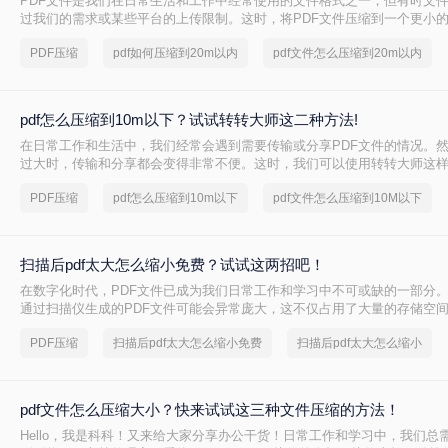
PDF文件是我们在日常生活和工作中经常使用的文件格式之一，但有时文
过我们的需求或某些平台的上传限制。这时，将PDF文件压缩到一个更小的
内，就变得尤为重要。那么pdf如何压缩到20m以内呢？本文将为您介绍几
PDF压缩
pdf如何压缩到20m以内
pdf文件怎么压缩到20m以内
方法来实现这一目标。
pdf怎么压缩到10m以下？试试转转大师这二种方法!
在日常工作和生活中，我们经常会遇到需要传输或分享PDF文件的情况。然
过大时，传输和分享都会变得非常不便。这时，我们可以使用转转大师这
PDF文件压缩到10M以下。那么pdf怎么压缩到10m以下呢？本文将介绍
PDF压缩
pdf怎么压缩到10m以下
pdf文件怎么压缩到10M以下
压缩PDF文件的方法。
扫描后pdf太大怎么缩小免费？试试这两招吧！
在数字化时代，PDF文件已成为我们日常工作和学习中不可或缺的一部分
通过扫描仪生成的PDF文件可能会异常庞大，这不仅占用了大量的存储空
分享时也变得非常不便。那么，有没有办法可以在不损失文件质量的前提
PDF压缩
扫描后pdf太大怎么缩小免费
扫描后pdf太大怎么缩小
后的PDF文件大小呢？答案是肯定的。下面，就让我们一起来探讨几种可
pdf文件怎么压缩大小？快来试试这三种文件压缩的方法！
Hello，我是科科！又来给大家分享办公干货！日常工作和学习中，我们总