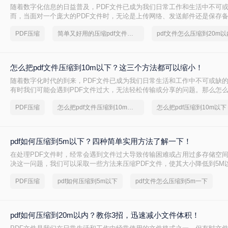
​随着数字化信息的日益普及，PDF文件已成为我们日常工作和生活中不可
而，当面对一个庞大的PDF文件时，无论是上传网络、发送邮件还是保存
诸多不便。因此，学会如何将PDF文件压缩到一个更小的尺寸，如20M以
PDF压缩
简单又好用的压缩pdf文件方法，一般人我都不告诉他
pdf文件怎么压缩到20m以
要。那么pdf文件怎么压缩到20m以内呢？本文将向您介绍几种简单且有效
一目标。
怎么把pdf文件压缩到10m以下？这三个方法都可以缩小！
随着数字化时代的到来，PDF文件已成为我们日常生活和工作中不可或缺
有时我们可能会遇到PDF文件过大，无法轻松传输或分享的问题。那么怎么把
到10m以下呢？本文将介绍几种简单有效的方法，帮助您将PDF文件压缩到
PDF压缩
怎么把pdf文件压缩到10m以下
怎么把pdf压缩到10m以下
pdf如何压缩到5m以下？四种简单实用方法了解一下！
在处理PDF文件时，经常会遇到文件过大导致传输困难或占用过多存储空
决这一问题，我们可以采取一些方法来压缩PDF文件，使其大小降低到5M以
何压缩到5m以下呢？以下是四个实用的方法，帮助您轻松实现这一目标。
PDF压缩
pdf如何压缩到5m以下
pdf文件怎么压缩到5m一下
pdf如何压缩到20m以内？教你3招，迅速减小文件体积！