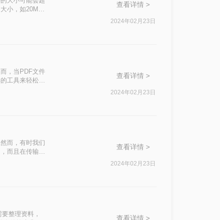
件的大小可能会超
查看详情 >
大小，如20M以
种简单且有效的
2024年02月23日
而，当PDF文件
查看详情 >
样的工具来轻松将
两种使用转转大师
2024年02月23日
。然而，有时我们
查看详情 >
间，而且在传输和
下，免费缩小扫描
2024年02月23日
行的方法。
需要整理资料，
查看详情 >