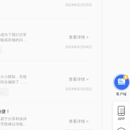
，就让我们一起探讨
2024年02月20日
经成为了我们日常
查看详情 >
传输或存储的问
见的方法。
2024年02月04日
出大小限制，导致
查看详情 >
时间去编辑了，有
且在不同的设备上
2024年02月03日
df文件大小，教你几个方法
不易于分享和传
客户端
帮助你轻松压缩
快捷！
平台、易于分享和保持
APP
查看详情 >
，导致难以传输或
压缩PDF文件