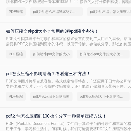
刚刚将PDF文档整理完一看体积100M！！！接收的人打开接收麻烦，传输
麻烦，这时我们就需要对PDF进行压缩处理！那pdf文件怎么压缩大小呢？
PDF压缩
pdf文件怎么压缩试试这几个方法
看！
如何压缩文件pdf大小？常用的3种pdf缩小办法！
PDF文件因其跨平台可读性和丰富的格式设置而受到广大用户的喜爱。然
需要将PDF文件压缩到更小的体积，以便于传输、存储或分享。那么如何压缩
呢？本文将介绍三种简单而实用的方法来压缩PDF文件大小。
PDF压缩
如何缩小pdf文件的大小
如何缩小pdf文件的大小便于上传
pdf怎么压缩不影响清晰？看看这三种方法！
PDF文件因其跨平台兼容性、格式稳定性等特点，广泛应用于日常办公和
文件体积过大时，不仅会影响传输效率，还可能给存储和查阅带来不便。pd
响清晰，成为许多用户关注的焦点。本文将介绍三种方法，帮助你在不损
PDF压缩
pdf怎么压缩不影响清晰
pdf怎么压缩大小不影响清晰度
下，有效减小PDF文件大小。
pdf文件怎么压缩到100kb？分享一种简单压缩方法！
PDF（Portable Document Format）文件由于其跨平台的可读性和丰
用于工作、学习和生活中。但有时候，我们可能需要将PDF文件压缩到较