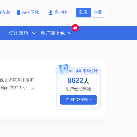
登录
注册
PI咨询
APP下载
客户端
使用技巧
客户端下载
实时引擎统计
8622
人
高保真还原且排版不
缩pdf文档大小
，无
用户已经体验
在线PDF压缩 >
！