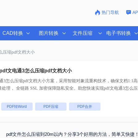
热门导航
A
CAD转换
图片转换
文件压缩
电子书转换
怎么压缩pdf文档大小
df文电通3怎么压缩pdf文档大小
电通3怎么压缩pdf文档大小
方案，采用智能对象流重构技术，确保文档1:1
乱码。支持一键批量处理， 全链路 SSL 加密保障隐私安全。助您快速实现
pdf文电通3怎么压
。
：
PDF转Word
PDF压缩
PDF合并
pdf文件怎么压缩到20m以内？分享3个好用的方法，简单又快捷