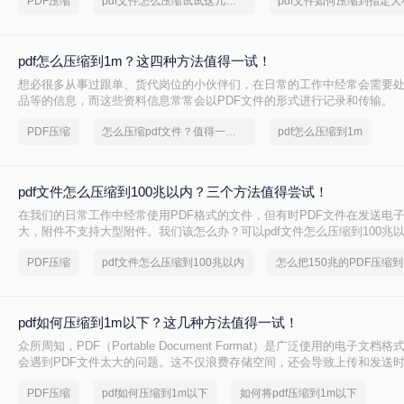
PDF压缩
pdf文件怎么压缩试试这几个方法
pdf文件如何压缩到指定大
法。
pdf怎么压缩到1m？这四种方法值得一试！
想必很多从事过跟单、货代岗位的小伙伴们，在日常的工作中经常会需要
品等的信息，而这些资料信息常常会以PDF文件的形式进行记录和传输。
PDF压缩
怎么压缩pdf文件？值得一试的技巧
pdf怎么压缩到1m
pdf文件怎么压缩到100兆以内？三个方法值得尝试！
在我们的日常工作中经常使用PDF格式的文件，但有时PDF文件在发送电
大，附件不支持大型附件。我们该怎么办？可以pdf文件怎么压缩到100兆
pdf压缩呢？下面来给大家介绍一下压缩流程。
PDF压缩
pdf文件怎么压缩到100兆以内
pdf如何压缩到1m以下？这几种方法值得一试！
众所周知，PDF（Portable Document Format）是广泛使用的电子文
会遇到PDF文件太大的问题。这不仅浪费存储空间，还会导致上传和发送
如果你想学会pdf如何压缩到1m以下，本文将为你提供一些简单高效的方法
PDF压缩
pdf如何压缩到1m以下
如何将pdf压缩到1m以下