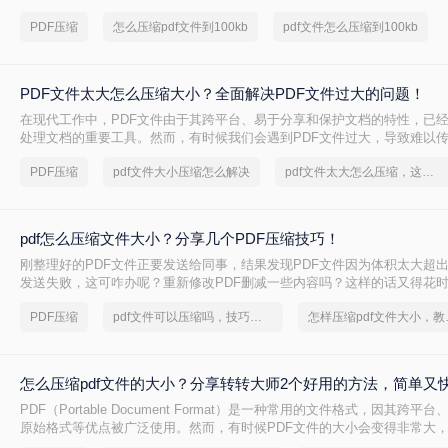
100KB，以便于传输或存储。那么，pdf文件怎么压缩到100kb呢？下面
PDF压缩
怎么压缩pdf文件到100kb
pdf文件怎么压缩到100kb
这个问题。
PDF文件太大怎么压缩大小？全面解决PDF文件过大的问题！
在现代工作中，PDF文件由于其跨平台、易于分享和保护文档的特性，已
处理文档的重要工具。然而，有时候我们会遇到PDF文件过大，导致难以
题。那么，pdf文件太大怎么压缩大小呢？下面我们将为您详细介绍几种常
PDF压缩
pdf文件大小压缩怎么解决
pdf文件太大怎么压缩，这个解决方法不容错过
pdf怎么压缩文件大小？分享几个PDF压缩技巧！
刚整理好的PDF文件正要发送给同事，结果发现PDF文件因为体积太大超
发送失败，这可咋办呢？重新修改PDF删减一些内容吗？这样的话又得花
没有更快的方法呢？PDF是一种常用的文件格式，它可以跨平台使用，并
PDF压缩
pdf文件可以压缩吗，技巧分享
怎样压缩p
具有相同的外观和格式。然而，有时候我们会发现，一些PDF文件太大，
输。那么，pdf怎么压缩文件大小呢？本文将介绍几种简单且有效的方法，
PDF文件。
怎么压缩pdf文件的大小？分享转转大师2个好用的方法，简单又
PDF（Portable Document Format）是一种常用的文件格式，因其跨
原始格式等优点被广泛使用。然而，有时候PDF文件的大小会变得非常大
存储。那么怎么压缩pdf文件的大小呢？本文将介绍几种实用的方法，帮助您