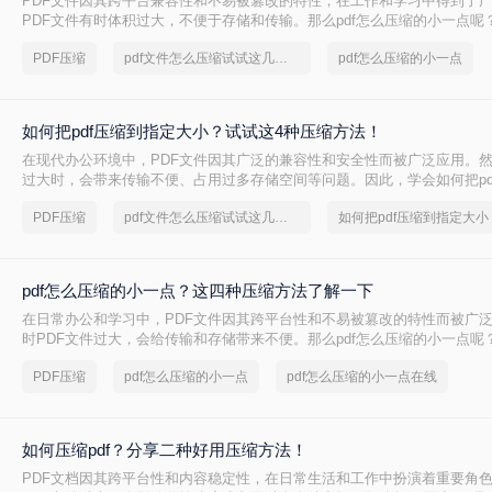
PDF文件因其跨平台兼容性和不易被篡改的特性，在工作和学习中得到了
PDF文件有时体积过大，不便于存储和传输。那么pdf怎么压缩的小一点呢
种有效的PDF压缩方法。
PDF压缩
pdf文件怎么压缩试试这几个方法
pdf怎么压缩的小一点
如何把pdf压缩到指定大小？试试这4种压缩方法！
在现代办公环境中，PDF文件因其广泛的兼容性和安全性而被广泛应用。
过大时，会带来传输不便、占用过多存储空间等问题。因此，学会如何把pd
小变得尤为重要。本文将详细介绍四种常用的方法，帮助您轻松应对这一
PDF压缩
pdf文件怎么压缩试试这几个方法
如何把pdf压缩到指定大小
pdf怎么压缩的小一点？这四种压缩方法了解一下
在日常办公和学习中，PDF文件因其跨平台性和不易被篡改的特性而被广
时PDF文件过大，会给传输和存储带来不便。那么pdf怎么压缩的小一点呢
种将PDF压缩得更小的方法。
PDF压缩
pdf怎么压缩的小一点
pdf怎么压缩的小一点在线
如何压缩pdf？分享二种好用压缩方法！
PDF文档因其跨平台性和内容稳定性，在日常生活和工作中扮演着重要角