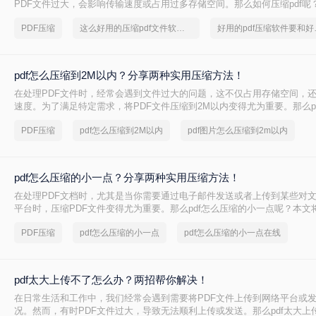
PDF文件过大，会影响传输速度或占用过多存储空间。那么如何压缩pdf呢
种压缩PDF的方法。
PDF压缩
这么好用的压缩pdf文件软件，我一定要分享
好用的p
pdf怎么压缩到2M以内？分享两种实用压缩方法！
在处理PDF文件时，经常会遇到文件过大的问题，这不仅占用存储空间，
速度。为了满足特定需求，将PDF文件压缩到2M以内变得尤为重要。那么p
2M以内呢？本文将介绍两种常用的PDF压缩方法。
PDF压缩
pdf怎么压缩到2M以内
pdf图片怎么压缩到2m以内
pdf怎么压缩的小一点？分享两种实用压缩方法！
在处理PDF文档时，尤其是当你需要通过电子邮件发送或者上传到某些对
平台时，压缩PDF文件变得尤为重要。那么pdf怎么压缩的小一点呢？本文
的PDF压缩方法。
PDF压缩
pdf怎么压缩的小一点
pdf怎么压缩的小一点在线
pdf太大上传不了怎么办？两招帮你解决！
在日常生活和工作中，我们经常会遇到需要将PDF文件上传到网络平台或
况。然而，有时PDF文件过大，导致无法顺利上传或发送。那么pdf太大上