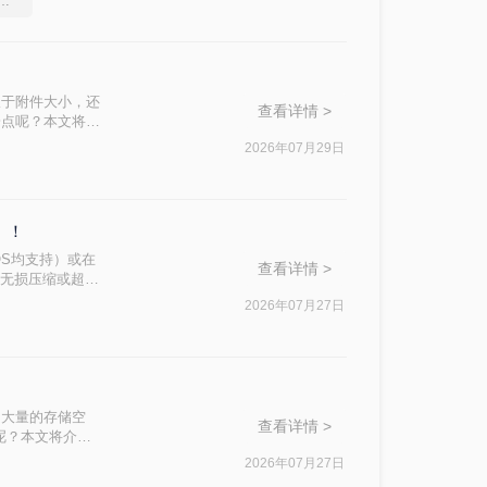
压缩工具，简单高效的压缩方法
限于附件大小，还
查看详情 >
一点呢？本文将先
缩质量要求和隐私
2026年07月29日
）！
OS均支持）或在
查看详情 >
、无损压缩或超过
压缩等级、图片重
2026年07月27日
的需求，然后逐
了大量的存储空
查看详情 >
呢？本文将介绍
2026年07月27日