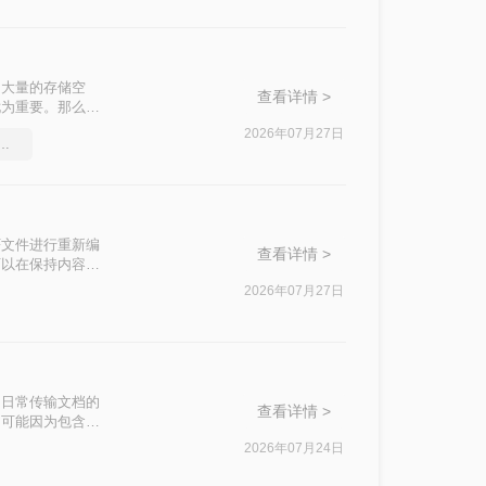
了大量的存储空
查看详情 >
尤为重要。那么如
压缩PDF文件。
2026年07月27日
式如何压缩大小，图文详解
F文件进行重新编
查看详情 >
可以在保持内容可
2026年07月27日
们日常传输文档的
查看详情 >
，可能因为包含高
是通过电子邮件发
2026年07月24日
大小限制（如常见
M呢？