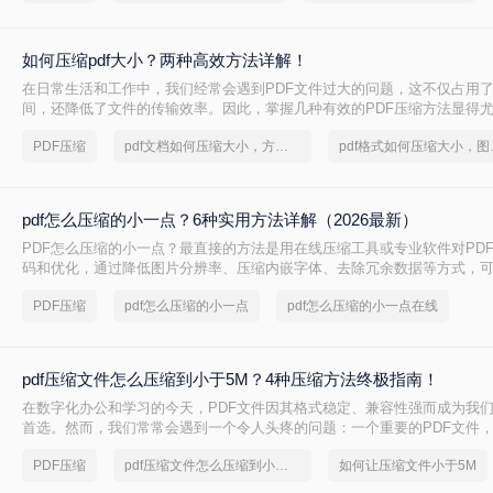
如何压缩pdf大小？两种高效方法详解！
在日常生活和工作中，我们经常会遇到PDF文件过大的问题，这不仅占用
间，还降低了文件的传输效率。因此，掌握几种有效的PDF压缩方法显得
何压缩pdf大小呢？本文将介绍两种常用的PDF压缩方法，以帮助您更好地
PDF压缩
pdf文档如何压缩大小，方法详解
pdf格
pdf怎么压缩的小一点？6种实用方法详解（2026最新）
PDF怎么压缩的小一点？最直接的方法是用在线压缩工具或专业软件对PD
码和优化，通过降低图片分辨率、压缩内嵌字体、去除冗余数据等方式，
读的前提下将文件体积缩小到原来的10%~50%。
PDF压缩
pdf怎么压缩的小一点
pdf怎么压缩的小一点在线
pdf压缩文件怎么压缩到小于5M？4种压缩方法终极指南！
在数字化办公和学习的今天，PDF文件因其格式稳定、兼容性强而成为我
首选。然而，我们常常会遇到一个令人头疼的问题：一个重要的PDF文件
清图片、复杂图表或嵌入字体而体积庞大，动辄几十兆甚至上百兆。无论
PDF压缩
pdf压缩文件怎么压缩到小于5M
如何让压缩文件小于5M
送（通常有附件大小限制）、上传至学习平台还是提交至企业系统，文件
的5MB）往往是一道难以逾越的关卡。那么pdf压缩文件怎么压缩到小于5