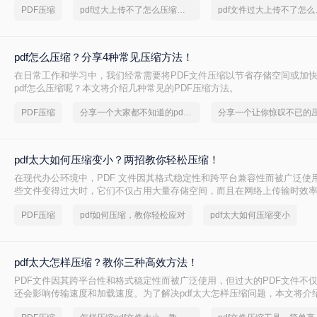
PDF压缩
pdf过大上传不了怎么压缩变小
pdf文
pdf怎么压缩？分享4种常见压缩方法！
在日常工作和学习中，我们经常需要将PDF文件压缩以节省存储空间或加
pdf怎么压缩呢？本文将介绍几种常见的PDF压缩方法。
PDF压缩
分享一个大家都不知道的pdf文件压缩方法
pdf太大如何压缩变小？两招教你轻松压缩！
在现代办公环境中，PDF 文件因其格式稳定性和跨平台兼容性而被广泛使
些文件变得过大时，它们不仅占用大量存储空间，而且在网络上传输时效
上传到某些平台。因此，掌握pdf太大如何压缩变小是十分必要的。本文将
PDF压缩
pdf如何压缩，教你轻松应对
pdf太大如何压缩变小
方法来解决这个问题，帮助您轻松完成 PDF 文件的压缩。
pdf太大怎样压缩？教你三种高效方法！
PDF文件因其跨平台性和格式稳定性而被广泛使用，但过大的PDF文件不
还会影响传输速度和加载速度。为了解决pdf太大怎样压缩问题，本文将介绍
文件的方法。