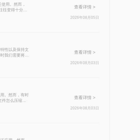
泛使用。然而，
查看详情 >
积往往变得十分庞
响办公效率。那么
2026年08月05日
私安全四个维
。
篡改的特性以及保持文
查看详情 >
有时我们需要将
500k以下呢？
2026年08月03日
应用。然而，有时
查看详情 >
文件怎么压缩最
2026年08月03日