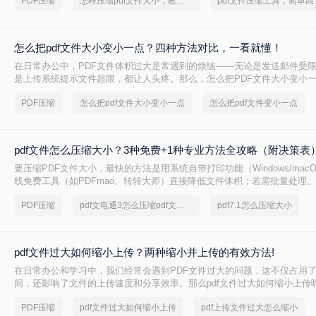
PDF压缩
怎样压缩pdf文件大小，教你几个方法
pdf文件
怎么把pdf文件大小变小一点？四种方法对比，一看就懂！
在日常办公中，PDF文件体积过大是常遇到的烦恼——无论是发送邮件受
是上传系统提示文件超限，都让人头疼。那么，怎么把PDF文件大小变小
给出四种方案的直观对比，再逐一拆解操作步骤，您可根据文件数量、压
PDF压缩
怎么把pdf文件大小变小一点
怎么把pdf文件变小一点
需求快速选择最合适的方法。
pdf文件怎么压缩大小？3种免费+1种专业方法全攻略（附决策表
要压缩PDF文件大小，最快的方法是用系统自带打印功能（Windows/mac
线免费工具（如PDFmao、转转大师）直接降低文件体积；若需批量处理
免费限制，推荐使用专业软件「转转大师PDF转换器」——它支持自定义
PDF压缩
pdf文电通3怎么压缩pdf文档大小
pdf7.1怎么压缩大小
采样，且完全本地处理，安全无广告。下面用一张决策表帮你3秒定位自己
一详解每种方法的具体操作。
pdf文件过大如何缩小上传？两种缩小并上传的有效方法!
在日常办公和学习中，我们经常会遇到PDF文件过大的问题，这不仅占用
间，还影响了文件的上传速度和分享效率。那么pdf文件过大如何缩小上传
两种缩小PDF文件大小的方法，帮助您轻松解决PDF文件过大的问题。
PDF压缩
pdf文件过大如何缩小上传
pdf上传文件过大怎么缩小