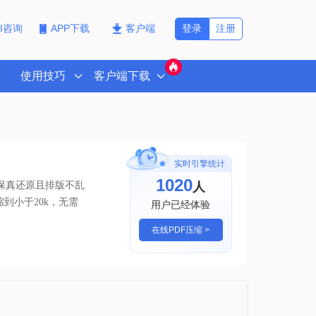
登录
注册
PI咨询
APP下载
客户端
使用技巧
客户端下载
实时引擎统计
1023
人
高保真还原且排版不乱
缩到小于20k
，无需
用户已经体验
在线PDF压缩 >