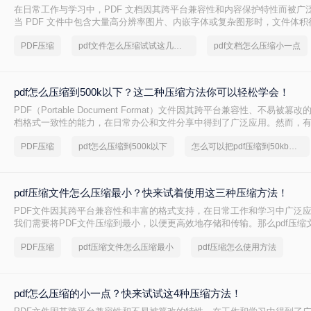
在日常工作与学习中，PDF 文档因其跨平台兼容性和内容保护特性而被广
当 PDF 文件中包含大量高分辨率图片、内嵌字体或复杂图形时，文件体
大，不仅占用存储空间，还经常因超过邮箱附件限制或上传耗时过长而影
PDF压缩
pdf文件怎么压缩试试这几个方法
pdf文档怎么压缩小一点
PDF 文档怎么压缩小一点呢？本文从压缩效果、操作难度、处理速度、隐
度，对比五种主流压缩方案，帮助您根据实际场景快速选择最合适的方法
pdf怎么压缩到500k以下？这二种压缩方法你可以轻松学会！
PDF（Portable Document Format）文件因其跨平台兼容性、不易被
档格式一致性的能力，在日常办公和文件分享中得到了广泛应用。然而，
PDF文件压缩到较小的大小，以便于上传、发送或存储。那么pdf怎么压缩到
PDF压缩
pdf怎么压缩到500k以下
怎么可以把pdf压缩到50kb以下
本文将介绍两种将PDF文件压缩到500K以下的方法。
pdf压缩文件怎么压缩最小？快来试着使用这三种压缩方法！
PDF文件因其跨平台兼容性和丰富的格式支持，在日常工作和学习中广泛
我们需要将PDF文件压缩到最小，以便更高效地存储和传输。那么pdf压缩
小呢？本文将介绍三种实用的PDF压缩方法。
PDF压缩
pdf压缩文件怎么压缩最小
pdf压缩怎么使用方法
pdf怎么压缩的小一点？快来试试这4种压缩方法！