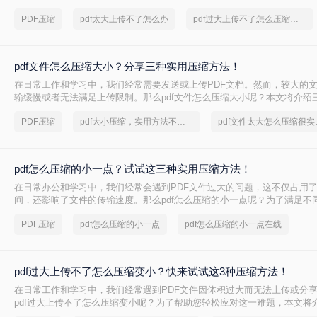
呢？本文将介绍两种解决PDF文件过大无法上传的方法，帮助你轻松应对
PDF压缩
pdf太大上传不了怎么办
pdf过大上传不了怎么压缩变小
pdf文件怎么压缩大小？分享三种实用压缩方法！
在日常工作和学习中，我们经常需要发送或上传PDF文档。然而，较大的
输缓慢或者无法满足上传限制。那么pdf文件怎么压缩大小呢？本文将介绍三
压缩方法，帮助你轻松减小文件大小。
PDF压缩
pdf大小压缩，实用方法不要错过
pdf文
pdf怎么压缩的小一点？试试这三种实用压缩方法！
在日常办公和学习中，我们经常会遇到PDF文件过大的问题，这不仅占用
间，还影响了文件的传输速度。那么pdf怎么压缩的小一点呢？为了满足不
将介绍三种实用的PDF压缩方法，帮助您轻松将PDF文件压缩得更小。
PDF压缩
pdf怎么压缩的小一点
pdf怎么压缩的小一点在线
pdf过大上传不了怎么压缩变小？快来试试这3种压缩方法！
在日常工作和学习中，我们经常遇到PDF文件因体积过大而无法上传或分
pdf过大上传不了怎么压缩变小呢？为了帮助您轻松应对这一难题，本文将
PDF文件压缩方法。