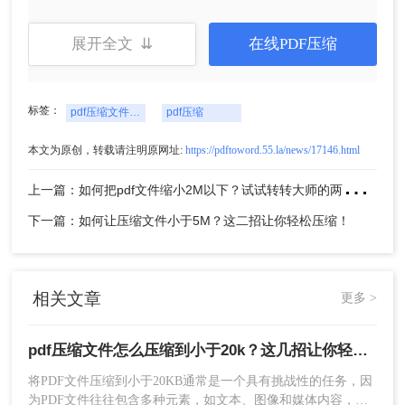
展开全文 ⇊
在线PDF压缩
方法二、使用在线pdf压缩工具
除了专业的PDF压缩软件外，还有很多在线PDF压
标签：
pdf压缩文件怎么压缩到小于20k
pdf压缩
缩工具可供选择，如Smallpdf、转转大师在线PDF
压缩等。这些工具无需安装额外软件，只需上传
本文为原创，转载请注明原网址:
https://pdftoword.55.la/news/17146.html
PDF文件，选择压缩选项，即可在线完成压缩。虽
上
一篇：如何把pdf文件缩小2M以下？试试转转大师的两种压缩方式！
然在线工具的压缩效果可能略逊于专业软件，但对
于一般用户来说已经足够满足需求。下面以转转大
下一篇：如何让压缩文件小于5M？这二招让你轻松压缩！
师在线PDF压缩操作为例。
操作如下：
1、打开在线PDF压缩网址：
http://pdftoword.55.la/compress-pdf/
相关文章
更多 >
pdf压缩文件怎么压缩到小于20k？这几招让你轻松压缩！
将PDF文件压缩到小于20KB通常是一个具有挑战性的任务，因
为PDF文件往往包含多种元素，如文本、图像和媒体内容，这