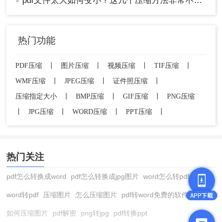
pdf文件太大如何变小？这几个压缩方法非常不错！
●
热门功能
PDF压缩
丨
图片压缩
丨
视频压缩
丨
TIF压缩
丨
WMF压缩
丨
JPEG压缩
丨
证件照压缩
丨
压缩指定大小
丨
BMP压缩
丨
GIF压缩
丨
PNG压缩
丨
JPG压缩
丨
WORD压缩
丨
PPT压缩
丨
热门关注
pdf怎么转换成word
pdf怎么转换成jpg图片
word怎么转pdf
word转pdf
压缩图片
怎么压缩图片
pdf转word免费的软件
如何压缩图片
pdf解密
png转jpg
pdf转换ppt