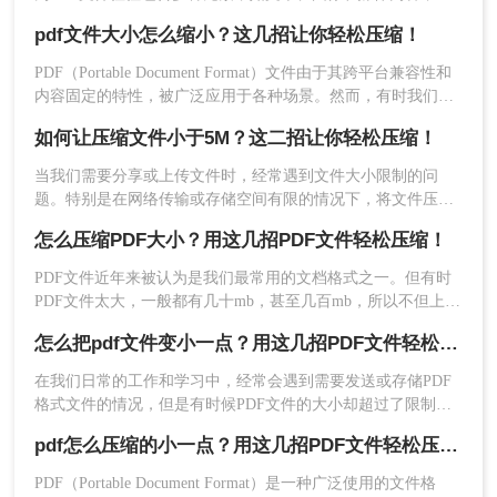
些都可能显著增加文件大小。然而，通过采用一些特定的方法
pdf文件大小怎么缩小？这几招让你轻松压缩！
和策略，您可能仍然能够成功地减小PDF文件的大小。那么pdf
压缩文件怎么压缩到小于20k呢？以下是几种不同的方法，您可
PDF（Portable Document Format）文件由于其跨平台兼容性和
以尝试将PDF文件压缩至小于20KB。
内容固定的特性，被广泛应用于各种场景。然而，有时我们可
能会遇到PDF文件过大的问题，这不仅占用了大量的存储空
2、点击“选择文件”，将需要压缩的PDF文件上传上
如何让压缩文件小于5M？这二招让你轻松压缩！
间，而且在传输和分享时也会带来不便。那么，pdf文件大小怎
去。
么缩小呢？本文将为您介绍几种实用的方法。
当我们需要分享或上传文件时，经常遇到文件大小限制的问
题。特别是在网络传输或存储空间有限的情况下，将文件压缩
到合适的大小显得尤为重要。那么如何让压缩文件小于5M呢？
怎么压缩PDF大小？用这几招PDF文件轻松压缩！
本文将介绍几种方法，帮助您轻松将压缩文件大小调整至小于
5MB。
PDF文件近年来被认为是我们最常用的文档格式之一。但有时
PDF文件太大，一般都有几十mb，甚至几百mb，所以不但上传
下载时间，有时需要转换或编辑等操作也会受到影响。所以，
怎么把pdf文件变小一点？用这几招PDF文件轻松压缩！
如何怎么压缩pdf大小呢？今天就来讲讲压缩pdf文件大小的方
法。
在我们日常的工作和学习中，经常会遇到需要发送或存储PDF
格式文件的情况，但是有时候PDF文件的大小却超过了限制或
3、点击“开始压缩”就可以了（如果PDF设置了密码
者占用了较大的空间，这时就需要对PDF文件进行压缩。那
保护，那么先解除密码再压缩哦~）
pdf怎么压缩的小一点？用这几招PDF文件轻松压缩！
么，怎么把pdf文件变小一点呢？下面将给大家介绍几种方法。
PDF（Portable Document Format）是一种广泛使用的文件格