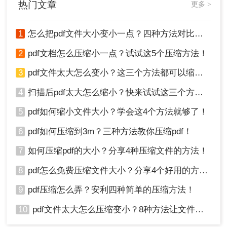
热门文章
更多 >
和清晰度。
3、替换图像：将优化后的图像重新插入到PDF文件
中，替换原始图像。
1
怎么把pdf文件大小变小一点？四种方法对比，一看就懂！
4、保存PDF：保存修改后的PDF文件，并检查其大
2
pdf文档怎么压缩小一点？试试这5个压缩方法！
小是否有所减小。
3
pdf文件太大怎么变小？这三个方法都可以缩小！
方法四：简化PDF文档
4
扫描后pdf太大怎么缩小？快来试试这三个方法！
简化PDF文档的结构和内容也是减小文件大小的有
效方法。您可以尝试以下步骤：
5
pdf如何缩小文件大小？学会这4个方法就够了！
1、删除不必要的内容：检查PDF文件，删除所有不
6
pdf如何压缩到3m？三种方法教你压缩pdf！
必要的元素，如嵌入的字体、注释、书签、元数据
等。
7
如何压缩pdf的大小？分享4种压缩文件的方法！
2、合并相似内容：如果PDF文件中有多个相似的页
8
pdf怎么免费压缩文件大小？分享4个好用的方法，简单又快捷！
面或段落，尝试合并它们以减少重复内容。
3、减小字体大小：如果可能，减小文档中的字体大
9
pdf压缩怎么弄？安利四种简单的压缩方法！
小也可以稍微减小文件大小。
4、保存并检查：保存简化后的PDF文件，并检查其
10
pdf文件太大怎么压缩变小？8种方法让文件轻松"瘦身"！
大小是否已满足小于20KB的要求。