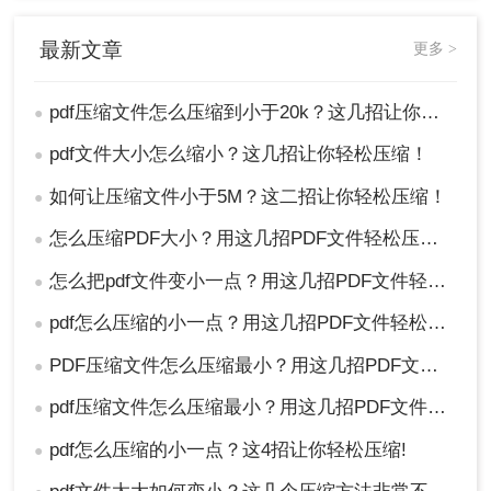
注意事项
最新文章
更多 >
在压缩PDF文件时，请注意保持文件的可读性和实
用性。过度降低图像质量或简化文档结构可能会影
pdf压缩文件怎么压缩到小于20k？这几招让你轻松压缩！
●
响用户的阅读体验。
pdf文件大小怎么缩小？这几招让你轻松压缩！
●
如果以上方法仍然无法将PDF文件压缩至20KB以
下，您可能需要考虑重新评估文件的内容和格式，
如何让压缩文件小于5M？这二招让你轻松压缩！
●
看看是否有其他更适合的方式来呈现您的信息。
怎么压缩PDF大小？用这几招PDF文件轻松压缩！
●
总结
怎么把pdf文件变小一点？用这几招PDF文件轻松压缩！
●
将PDF文件压缩到小于20KB可能是一个具有挑战性
pdf怎么压缩的小一点？用这几招PDF文件轻松压缩！
●
的任务，但通过使用专业的PDF压缩工具、优化图
像质量和分辨率以及简化文档结构和内容，您仍然
PDF压缩文件怎么压缩最小？用这几招PDF文件轻松压缩！
●
可以尝试实现这一目标。请记住，在追求小文件大
pdf压缩文件怎么压缩最小？用这几招PDF文件轻松压缩！
●
小的同时，保持文件的可读性和实用性同样重要。
pdf怎么压缩的小一点？这4招让你轻松压缩!
●