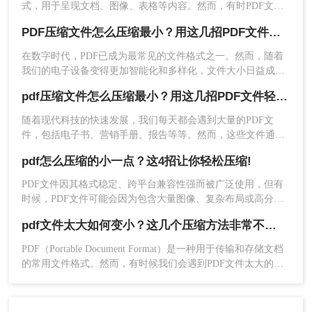
式，用于呈现文档、图像、表格等内容。然而，有时PDF文件
可能会变得非常大，这可能会占用大量的存储空间，并影响文
PDF压缩文件怎么压缩最小？用这几招PDF文件轻松压缩！
件的传输和打开速度。为了解决pdf怎么压缩的小一点问题，我
们可以对PDF文件进行压缩，以减小其文件大小。本文将介绍
在数字时代，PDF已成为最常见的文件格式之一。然而，随着
几种方法来压缩PDF文件，使其变得更小。
我们的电子设备变得更加智能化和多样化，文件大小日益成为
一个重要的问题。若要在电子邮件附件或云存储中传输文件，
pdf压缩文件怎么压缩最小？用这几招PDF文件轻松压缩！
或是在网页上共享下载链接，我们必须考虑文件的大小。因
此，在保证文件质量的同时，pdf压缩文件怎么压缩最小成为我
随着现代科技的快速发展，我们每天都会遇到大量的PDF文
4、点击下载即可。
们关注的焦点。
件，包括电子书、营销手册、报告等等。然而，这些文件通常
占用大量的存储空间，给我们的电脑和移动设备带来了不小的
方法三：优化图像质量和分辨率
pdf怎么压缩的小一点？这4招让你轻松压缩!
负担。为了解决这个问题，我们需要学会如何将PDF文件进行
压缩，以便节省存储空间，并方便文件的传输和分享。
PDF文件因其格式稳定、跨平台兼容性强而被广泛使用，但有
PDF文件中的图像通常是占用空间最大的元素。通
时候，PDF文件可能会因为包含大量图像、复杂布局或高分辨
过降低图像质量和分辨率，您可以显著减小文件大
率内容而显得过于庞大，不便于存储和传输。那么PDF怎么压
小。请按照以下步骤操作：
pdf文件太大如何变小？这几个压缩方法非常不错！
缩的小一点呢？本文将介绍四种实用的PDF压缩方法，帮助您
1、提取图像：使用PDF编辑工具或在线服务从PDF
轻松将PDF文件压缩至更小。
PDF（Portable Document Format）是一种用于传输和存储文档
文件中提取图像。
的常用文件格式。然而，有时候我们会遇到PDF文件太大的问
2、优化图像：使用图像处理软件（如Photoshop、
题，可能会占用很多存储空间，难以分享和传输。在本文中，
GIMP或在线工具）打开提取的图像，并降低其质量
我们将介绍一些pdf文件太大如何变小的方法，帮助你压缩PDF
和分辨率。请注意，这可能会牺牲图像的一些细节
文件大小，让你的PDF文件变小又不失质量。