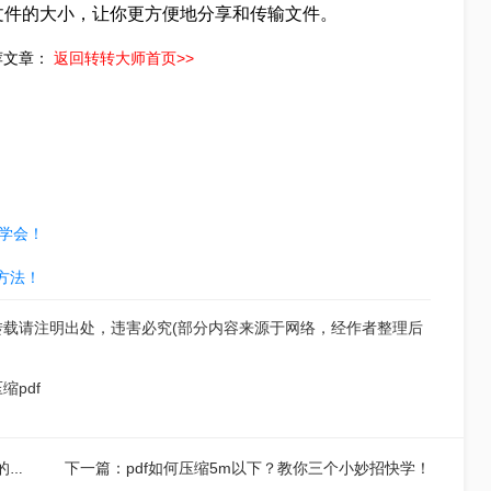
文件的大小，让你更方便地分享和传输文件。
荐文章：
返回转转大师首页>>
松学会！
方法！
转载请注明出处，违害必究(部分内容来源于网络，经作者整理后
缩pdf
下一篇：pdf如何压缩5m以下？教你三个小妙招快学！
上一篇：pdf文件太大怎么变小？分享三种简单且实用的方法！