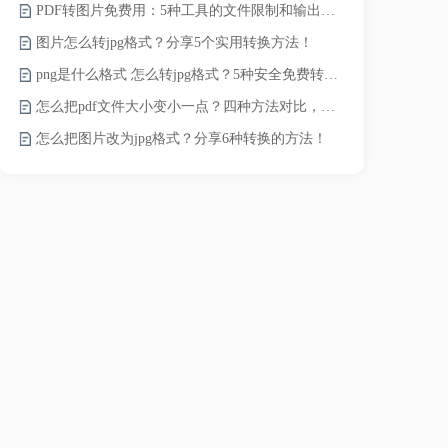
PDF转图片免费用：5种工具的文件限制和输出质量对比！
JPG怎么压
图片怎么转jpg格式？分享5个实用转换方法！
png是什么格式 怎么转jpg格式？5种安全免费转换方法全解析！
电脑上怎么压
怎么把pdf文件大小变小一点？四种方法对比，一看就懂！
如何压缩视频
怎么把图片改为jpg格式？分享6种转换的方法！