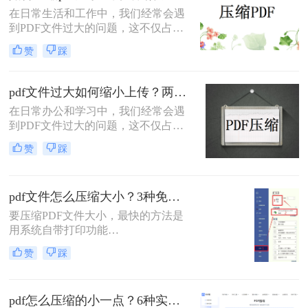
缩质量要求和隐私需求快速选择最合
在日常生活和工作中，我们经常会遇
适的方法。
到PDF文件过大的问题，这不仅占用
了大量的存储空间，还降低了文件的
赞
踩
传输效率。因此，掌握几种有效的
PDF压缩方法显得尤为重要。那么如
何压缩pdf大小呢？本文将介绍两种常
pdf文件过大如何缩小上传？两种缩小并上传的有效方法!
用的PDF压缩方法，以帮助您更好地
在日常办公和学习中，我们经常会遇
压缩PDF文件。
到PDF文件过大的问题，这不仅占用
了大量的存储空间，还影响了文件的
赞
踩
上传速度和分享效率。那么pdf文件过
大如何缩小上传呢？本文将介绍两种
缩小PDF文件大小的方法，帮助您轻
pdf文件怎么压缩大小？3种免费+1种专业方法全攻略（附决策表）！
松解决PDF文件过大的问题。
要压缩PDF文件大小，最快的方法是
用系统自带打印功能
（Windows/macOS均支持）或在线免
赞
踩
费工具（如PDFmao、转转大师）直
接降低文件体积；若需批量处理、无
损压缩或超过免费限制，推荐使用专
pdf怎么压缩的小一点？6种实用方法详解（2026最新）
业软件「转转大师PDF转换器」——