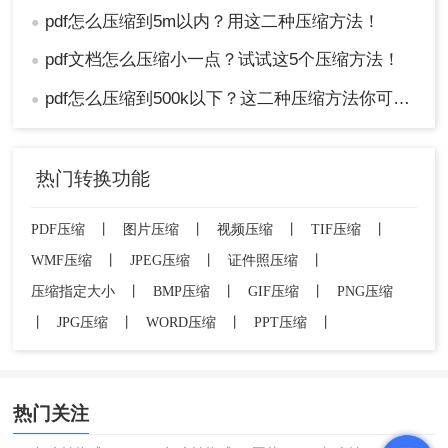
pdf怎么压缩到5m以内？用这二种压缩方法！
●
pdf文档怎么压缩小一点？试试这5个压缩方法！
●
pdf怎么压缩到500k以下？这二种压缩方法你可以轻松学会！
●
热门转换功能
PDF压缩
丨
图片压缩
丨
视频压缩
丨
TIF压缩
丨
WMF压缩
丨
JPEG压缩
丨
证件照压缩
丨
压缩指定大小
丨
BMP压缩
丨
GIF压缩
丨
PNG压缩
丨
JPG压缩
丨
WORD压缩
丨
PPT压缩
丨
热门关注