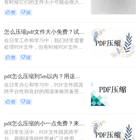
有时候它们的文件大小可能会很大，
难以通过电子邮件或其他方式共享。
赞
踩
在这种情况下，大家可以使用以下方
法压缩PDF文件，一起来看一下pdf太
大了怎么变小吧。
怎么压缩pdf文件大小免费？试试这二种压缩方法！
在日常工作和学习中，我们经常需要
处理PDF文件，但有时候PDF文件过
大，不便于传输和存储。那么怎么压
赞
踩
缩pdf文件大小免费呢？本文将介绍两
种免费压缩PDF文件大小的方法。
pdf怎么压缩到5m以内？用这二种压缩方法！
在日常办公和学习中，PDF文件因其
跨平台性和良好的阅读体验而备受欢
迎。然而，有时PDF文件过大，不仅
赞
踩
占用存储空间，还会影响传输速度。
那么pdf怎么压缩到5m以内呢？本文
将介绍两种将PDF文件压缩到5M以内
pdf怎么压缩的小一点免费？来试试这二种压缩方法！
的方法。
在日常生活中，PDF文件因其跨平
台、易阅读等特性而被广泛使用。然