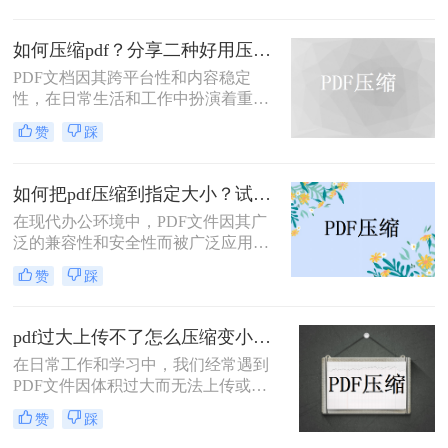
么压缩的小一点呢？本文将介绍四种
将PDF压缩得更小的方法。
如何压缩pdf？分享二种好用压缩方法！
PDF文档因其跨平台性和内容稳定
性，在日常生活和工作中扮演着重要
角色。然而，有时PDF文件过大，会
赞
踩
影响传输速度或占用过多存储空间。
那么如何压缩pdf呢？本文将介绍两种
压缩PDF的方法。
如何把pdf压缩到指定大小？试试这4种压缩方法！
在现代办公环境中，PDF文件因其广
泛的兼容性和安全性而被广泛应用。
然而，当这些文件过大时，会带来传
赞
踩
输不便、占用过多存储空间等问题。
因此，学会如何把pdf压缩到指定大小
变得尤为重要。本文将详细介绍四种
pdf过大上传不了怎么压缩变小？快来试试这3种压缩方法！
常用的方法，帮助您轻松应对这一挑
在日常工作和学习中，我们经常遇到
战。
PDF文件因体积过大而无法上传或分
享的情况。那么pdf过大上传不了怎么
赞
踩
压缩变小呢？为了帮助您轻松应对这