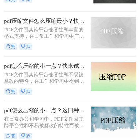
力，在日常办公和文件分享中得到了
五种主流压缩方案，帮助您根据实际
广泛应用。然而，有时我们需要将
场景快速选择最合适的方法。
PDF文件压缩到较小的大小，以便于
pdf压缩文件怎么压缩最小？快来试着使用这三种压缩方法！
上传、发送或存储。那么pdf怎么压缩
到500k以下呢？本文将介绍两种将
PDF文件因其跨平台兼容性和丰富的
PDF文件压缩到500K以下的方法。
格式支持，在日常工作和学习中广泛
应用。然而，有时我们需要将PDF文
赞
踩
件压缩到最小，以便更高效地存储和
传输。那么pdf压缩文件怎么压缩最小
呢？本文将介绍三种实用的PDF压缩
pdf怎么压缩的小一点？快来试试这4种压缩方法！
方法。
PDF文件因其跨平台兼容性和不易被
篡改的特性，在工作和学习中得到了
广泛应用。然而，PDF文件有时体积
赞
踩
过大，不便于存储和传输。那么pdf怎
么压缩的小一点呢？本文将介绍四种
有效的PDF压缩方法。
pdf怎么压缩的小一点？这四种压缩方法了解一下
在日常办公和学习中，PDF文件因其
跨平台性和不易被篡改的特性而被广
泛使用。然而，有时PDF文件过大，
赞
踩
会给传输和存储带来不便。那么pdf怎