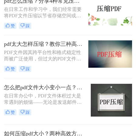
pdf怎么压缩？分享4种常见压缩方法！
轻松将PDF文件压缩得更小。
在日常工作和学习中，我们经常需要
将PDF文件压缩以节省存储空间或加
快传输速度。那么pdf怎么压缩呢？本
赞
踩
文将介绍几种常见的PDF压缩方法。
pdf太大怎样压缩？教你三种高效方法！
PDF文件因其跨平台性和格式稳定性
而被广泛使用，但过大的PDF文件不
仅占用存储空间，还会影响传输速度
赞
踩
和加载速度。为了解决pdf太大怎样压
缩问题，本文将介绍三种压缩PDF文
件的方法。
怎么把pdf文件大小变小一点？四种方法对比，一看就懂！
在日常办公中，PDF文件体积过大是
常遇到的烦恼——无论是发送邮件受
限于附件大小，还是上传系统提示文
赞
踩
件超限，都让人头疼。那么，怎么把
PDF文件大小变小一点呢？本文将先
给出四种方案的直观对比，再逐一拆
如何压缩pdf大小？两种高效方法详解！
解操作步骤，您可根据文件数量、压