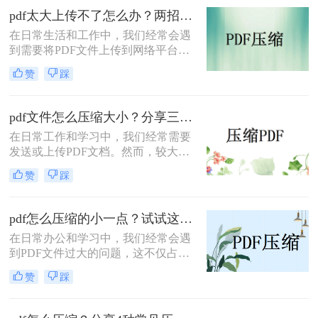
PDF压缩方法。
pdf太大上传不了怎么办？两招帮你解决！
在日常生活和工作中，我们经常会遇
到需要将PDF文件上传到网络平台或
发送给他人的情况。然而，有时PDF
赞
踩
文件过大，导致无法顺利上传或发
送。那么pdf太大上传不了怎么办呢？
本文将介绍两种解决PDF文件过大无
pdf文件怎么压缩大小？分享三种实用压缩方法！
法上传的方法，帮助你轻松应对这一
在日常工作和学习中，我们经常需要
问题。
发送或上传PDF文档。然而，较大的
文件可能会导致传输缓慢或者无法满
赞
踩
足上传限制。那么pdf文件怎么压缩大
小呢？本文将介绍三种有效的PDF压
缩方法，帮助你轻松减小文件大小。
pdf怎么压缩的小一点？试试这三种实用压缩方法！
在日常办公和学习中，我们经常会遇
到PDF文件过大的问题，这不仅占用
了大量的存储空间，还影响了文件的
赞
踩
传输速度。那么pdf怎么压缩的小一点
呢？为了满足不同的需求，本文将介
绍三种实用的PDF压缩方法，帮助您