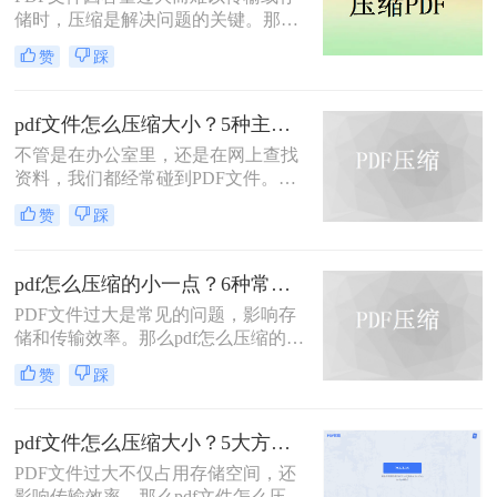
题，本文将介绍三种压缩PDF大小的
储时，压缩是解决问题的关键。那么
方法。
pdf压缩文件怎么压缩最小呢？本文将
赞
踩
介绍几种高效压缩PDF的方法，帮助
你快速实现最小化压缩。
pdf文件怎么压缩大小？5种主流压缩方法分享！
不管是在办公室里，还是在网上查找
资料，我们都经常碰到PDF文件。在
工作中，发送邮件需要PDF文件格
赞
踩
式，但太大的PDF文件也是一个棘手
的问题。多数企业邮箱中传附件大小
被限制为5M，否则就发送不了。若能
pdf怎么压缩的小一点？6种常用方案详解！
pdf文件怎么压缩大小，那就可轻松上
PDF文件过大是常见的问题，影响存
传。在今天，我们将分享两种简单的
储和传输效率。那么pdf怎么压缩的小
pdf文件压缩方式。
一点呢？本文将详解6种主流压缩方
赞
踩
案，助你快速解决文件体积过大的困
扰。
pdf文件怎么压缩大小？5大方法深度解析与实操指南！
PDF文件过大不仅占用存储空间，还
影响传输效率。那么pdf文件怎么压缩