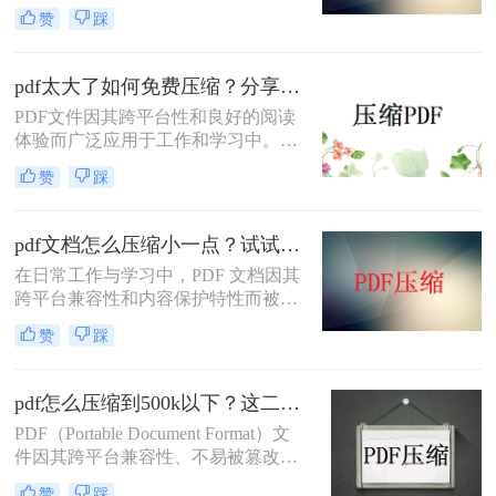
PDF文件过大，不仅占用存储空间，
赞
踩
还会影响上传和分享的速度。为了解
决如何免费压缩pdf文件大小问题，本
文将介绍两种免费压缩PDF文件大小
pdf太大了如何免费压缩？分享二种压缩方法！
的方法。
PDF文件因其跨平台性和良好的阅读
体验而广泛应用于工作和学习中。然
而，有时PDF文件体积过大，不仅占
赞
踩
用存储空间，还会影响传输速度。那
么pdf太大了如何免费压缩呢？本文将
介绍两种免费压缩PDF文件的方法。
pdf文档怎么压缩小一点？试试这5个压缩方法！
在日常工作与学习中，PDF 文档因其
跨平台兼容性和内容保护特性而被广
泛使用。然而，当 PDF 文件中包含大
赞
踩
量高分辨率图片、内嵌字体或复杂图
形时，文件体积往往变得十分庞大，
不仅占用存储空间，还经常因超过邮
pdf怎么压缩到500k以下？这二种压缩方法你可以轻松学会！
箱附件限制或上传耗时过长而影响办
PDF（Portable Document Format）文
公效率。那么PDF 文档怎么压缩小一
件因其跨平台兼容性、不易被篡改的
点呢？本文从压缩效果、操作难度、
特性以及保持文档格式一致性的能
处理速度、隐私安全四个维度，对比
赞
踩