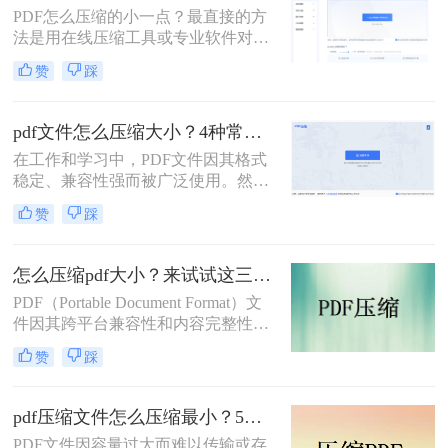
它支持自定义压缩等级、图片重采
PDF怎么压缩的小一点？最直接的方
样，且完全本地处理，安全无广告。
法是用在线压缩工具或专业软件对
下面用一张决策表帮你3秒定位自己
PDF文件进行重新编码和优化，通过
赞
踩
的需求，然后逐一详解每种方法的具
降低图片分辨率、压缩内嵌字体、去
体操作。
除冗余数据等方式，可以在保持内容
可读的前提下将文件体积缩小到原来
pdf文件怎么压缩大小？4种常用压缩方法详解！
的10%~50%。
在工作和学习中，PDF文件因其格式
稳定、兼容性强而被广泛使用。然
而，PDF文件体积过大常会导致存储
赞
踩
空间不足、传输速度慢等问题。那么
pdf文件怎么压缩大小呢？本文整理了
4种常用的PDF压缩方法，帮助您快速
怎么压缩pdf大小？来试试这三种压缩方式！
减小文件大小。
PDF（Portable Document Format）文
件因其跨平台兼容性和内容完整性而
广泛应用于各种场合。然而，随着
赞
踩
PDF文件中包含的图片、图表、字体
等资源越来越多，文件体积也逐渐增
大，给存储和传输带来了不便。那么
pdf压缩文件怎么压缩最小？5个常用方法全解析！
怎么压缩pdf大小呢？为了解决这个问
PDF文件因容量过大而难以传输或存