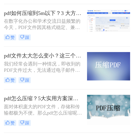
率图片的学术论文、扫描版的电子
书，还是设计精美的产品手册——都
pdf如何压缩到5m以下？3 大方法手把手教，轻松过平台限制！
会给邮件发送、云端存储和即时传输
在数字化办公和学术交流日益频繁的
带来诸多不便。幸运的是，通过一系
今天，PDF文件因其格式稳定、兼容
列高效的方法，我们可以显著减小
性强而成为我们传递信息的主要载
PDF文件的体积，而无需牺牲过多的
赞
踩
体。然而，一个棘手的问题常常困扰
可读性。那么pdf文件怎么压缩大小
着我们：文件体积过大。无论是通过
呢？本文将深入探讨多种pdf压缩方
电子邮件发送简历、在学术平台提交
法，从在线工具到专业软件，从自动
pdf文件太大怎么变小？这三个方法都可以缩小！
论文，还是在微信等即时通讯工具中
优化到手动精调，助您轻松驾驭PDF
我们经常会遇到一种情况，即收到的
分享资料，平台往往对附件大小有严
文件大小。
PDF文件过大，无法通过电子邮件或
格限制，最常见的门槛就是5MB。一
其他方式进行传输。那么，pdf文件太
个几十兆甚至上百兆的PDF文件，不
赞
踩
大怎么变小呢？在本文中，我们将向
仅传输耗时，还可能直接导致发送失
您介绍一些有效的方法，可以帮助您
败。
压缩PDF文件并减小文件大小。
pdf怎么压缩？5大实用方案深度解析！
面对体积庞大的PDF文件，存储和传
输都极为不便。那么pdf怎么压缩呢？
本文将详解5种主流压缩方案，从原
赞
踩
理到实操，助您轻松掌握PDF瘦身技
巧。