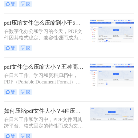
的首选。然而，高分辨率图片、嵌入
赞
踩
字体和多媒体内容也使得PDF文件体
积动辄数十兆甚至上百兆，给邮件发
送、云端存储和即时分享带来了巨大
pdf压缩文件怎么压缩到小于5M？4种压缩方法终极指南！
困扰。如何高效、无损（或视觉无
在数字化办公和学习的今天，PDF文
损）地压缩PDF，成为一个普遍需
件因其格式稳定、兼容性强而成为我
求。那么pdf怎么压缩呢？
们日常传输文档的首选。然而，我们
赞
踩
常常会遇到一个令人头疼的问题：一
个重要的PDF文件，可能因为包含高
清图片、复杂图表或嵌入字体而体积
pdf文件怎么压缩大小？五种高效方法全面解析与实战！
庞大，动辄几十兆甚至上百兆。无论
在日常工作、学习和资料归档中，
是通过电子邮件发送（通常有附件大
PDF（Portable Document Format）因
小限制）、上传至学习平台还是提交
其跨平台、格式固定的特性而成为最
至企业系统，文件大小限制（如常见
赞
踩
常用的文件格式之一。然而，随之而
的5MB）往往是一道难以逾越的关
来的问题是PDF文件体积往往过大，
卡。那么pdf压缩文件怎么压缩到小于
不仅占用存储空间，更在邮件发送、
5M呢？
如何压缩pdf文件大小？4种压缩方法详解！
即时通讯传输和网页上传时带来诸多
在日常工作和学习中，PDF文件因其
不便。如何在不显著损失质量的前提
跨平台、格式固定的特性而成为文档
下，有效“瘦身”PDF文件，已成为一
交换的首选格式。然而，过大的PDF
项必备技能。
赞
踩