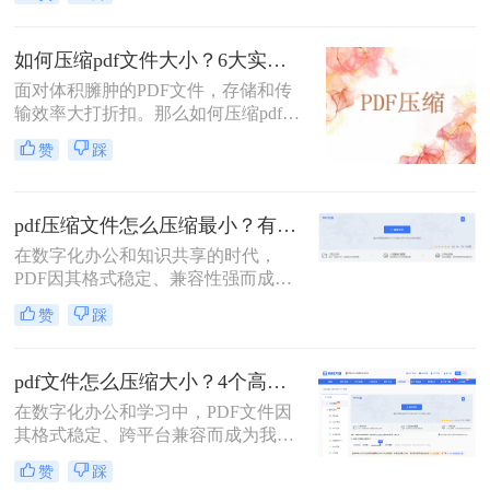
文件常常带来诸多不便，无论是通过
电子邮件发送、上传至网络平台还是
存储在有限的设备空间中，都会遇到
如何压缩pdf文件大小？6大实用压缩方案深度解析！
限制。因此，掌握如何压缩pdf文件大
面对体积臃肿的PDF文件，存储和传
小的技能显得至关重要。
输效率大打折扣。那么如何压缩pdf文
件大小呢？本文为您梳理6种主流压
赞
踩
缩方案，从原理到实操，助您轻松掌
握PDF文件压缩技巧。
pdf压缩文件怎么压缩最小？有效压缩方法终极指南！
在数字化办公和知识共享的时代，
PDF因其格式稳定、兼容性强而成为
文档传输的首选。然而，庞大的PDF
赞
踩
文件时常为我们带来困扰：邮箱附件
大小限制、微信无法发送、云盘上传
下载耗时、设备存储空间告急。pdf压
pdf文件怎么压缩大小？4个高效传输与存储方法详解！
缩文件怎么压缩最小，成为许多人迫
在数字化办公和学习中，PDF文件因
切需要的技能。
其格式稳定、跨平台兼容而成为我们
日常交流的首选格式。然而，过大的
赞
踩
PDF文件——无论是包含大量高分辨