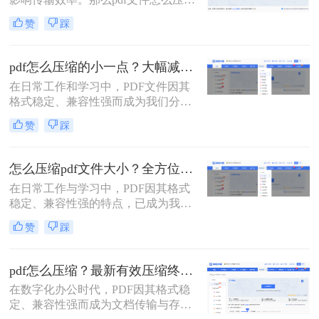
大小呢？本文将系统介绍5种主流压
赞
踩
缩方法，助你精准平衡文件体积与质
量。
pdf怎么压缩的小一点？大幅减小文件体积的有效方法全解析！
在日常工作和学习中，PDF文件因其
格式稳定、兼容性强而成为我们分享
文档、报告和资料的首选格式。然
赞
踩
而，随之而来的问题也显而易见：过
大的PDF文件不仅占用存储空间，更
在通过邮件发送、即时通讯工具传输
怎么压缩pdf文件大小？全方位高效压缩方法终极指南！
或上传至云平台时受到限制，严重影
在日常工作与学习中，PDF因其格式
响效率。因此，pdf怎么压缩的小一
稳定、兼容性强的特点，已成为我们
点，成为一项必备技能。
分享文档、报告和论文的首选格式。
赞
踩
然而，过大的PDF文件常常会带来诸
多不便：堵塞邮箱附件、拖慢传输速
度、占用大量存储空间，甚至可能超
pdf怎么压缩？最新有效压缩终极指南！
出某些平台的上传限制。因此，掌握
在数字化办公时代，PDF因其格式稳
怎么压缩pdf文件大小的技能显得至关
定、兼容性强而成为文档传输与存档
重要。