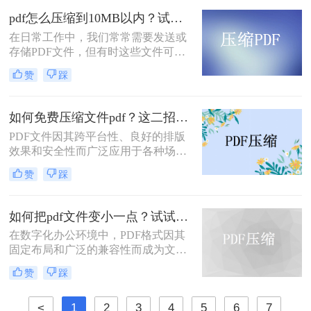
pdf怎么压缩到10MB以内？试试这4个压缩方法！
在日常工作中，我们常常需要发送或
存储PDF文件，但有时这些文件可能
会过大，导致传输不便或者占用过多
赞
踩
存储空间。为了应对这种情况，我们
需要掌握一些有效的PDF压缩技巧，
确保文件大小不超过10MB。那么pdf
如何免费压缩文件pdf？这二招快来看！
怎么压缩到10MB以内呢？本文将介
PDF文件因其跨平台性、良好的排版
绍几种常用的PDF压缩方法。
效果和安全性而广泛应用于各种场
合。然而，过大的PDF文件可能会给
赞
踩
传输和存储带来不便。那么如何免费
压缩文件pdf呢？本文将介绍三种免费
压缩PDF文件的方法，帮助您轻松解
如何把pdf文件变小一点？试试这两种简单有效的方法压缩大小
决PDF文件过大的问题。
在数字化办公环境中，PDF格式因其
固定布局和广泛的兼容性而成为文档
分享的理想选择。然而，当PDF文件
赞
踩
包含大量图像或复杂排版时，其体积
可能会变得非常大，给存储、传输及
<
1
2
3
4
5
6
7
处理带来不便。那么如何把pdf文件变