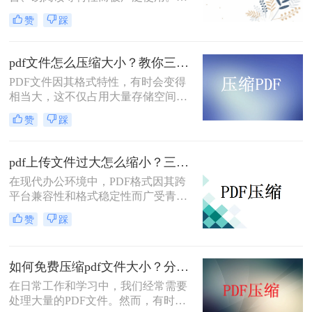
而，当PDF文件体积过大时，会给存
赞
踩
储和传输带来诸多不便。那么pdf怎么
压缩的小一点免费呢？本文将介绍两
种免费且实用的PDF压缩方法。
pdf文件怎么压缩大小？教你三种实用压缩方法！
PDF文件因其格式特性，有时会变得
相当大，这不仅占用大量存储空间，
还可能影响传输速度。那么pdf文件怎
赞
踩
么压缩大小呢？本文将介绍三种有效
的PDF文件压缩方法。
pdf上传文件过大怎么缩小？三招助你轻松缩小！
在现代办公环境中，PDF格式因其跨
平台兼容性和格式稳定性而广受青
睐。然而，高清图片、复杂布局和丰
赞
踩
富内容往往导致PDF文件体积庞大，
给文档传输和分享带来不便。那么pdf
上传文件过大怎么缩小呢？本文将介
如何免费压缩pdf文件大小？分享二个实用压缩方法！
绍三种简单实用的PDF压缩技巧，助
你轻松优化PDF文件，提升文档传输
在日常工作和学习中，我们经常需要
效率。
处理大量的PDF文件。然而，有时候