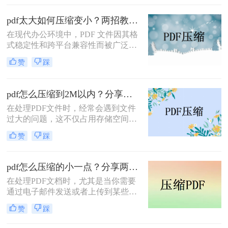
一难题，本文将介绍三种有效的PDF
文件压缩方法。
pdf太大如何压缩变小？两招教你轻松压缩！
在现代办公环境中，PDF 文件因其格
式稳定性和跨平台兼容性而被广泛使
用。然而，当这些文件变得过大时，
赞
踩
它们不仅占用大量存储空间，而且在
网络上传输时效率低下，甚至无法上
传到某些平台。因此，掌握pdf太大如
pdf怎么压缩到2M以内？分享两种实用压缩方法！
何压缩变小是十分必要的。本文将介
在处理PDF文件时，经常会遇到文件
绍两种实用的方法来解决这个问题，
过大的问题，这不仅占用存储空间，
帮助您轻松完成 PDF 文件的压缩。
还影响文件的传输速度。为了满足特
赞
踩
定需求，将PDF文件压缩到2M以内变
得尤为重要。那么pdf怎么压缩到2M
以内呢？本文将介绍两种常用的PDF
pdf怎么压缩的小一点？分享两种实用压缩方法！
压缩方法。
在处理PDF文档时，尤其是当你需要
通过电子邮件发送或者上传到某些对
文件大小有限制的平台时，压缩PDF
赞
踩
文件变得尤为重要。那么pdf怎么压缩
的小一点呢？本文将介绍两种有效的