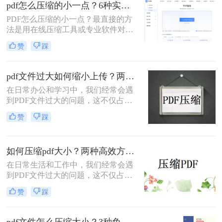
pdf怎么压缩的小一点？6种实用方法详解（2026最新）
解操作步骤，您可根据文件数量、压
缩质量要求和隐私需求快速选择最合
PDF怎么压缩的小一点？最直接的方
适的方法。
法是用在线压缩工具或专业软件对
PDF文件进行重新编码和优化，通过
赞
踩
降低图片分辨率、压缩内嵌字体、去
除冗余数据等方式，可以在保持内容
可读的前提下将文件体积缩小到原来
pdf文件过大如何缩小上传？两种缩小并上传的有效方法!
的10%~50%。
在日常办公和学习中，我们经常会遇
到PDF文件过大的问题，这不仅占用
了大量的存储空间，还影响了文件的
赞
踩
上传速度和分享效率。那么pdf文件过
大如何缩小上传呢？本文将介绍两种
缩小PDF文件大小的方法，帮助您轻
如何压缩pdf大小？两种高效方法详解！
松解决PDF文件过大的问题。
在日常生活和工作中，我们经常会遇
到PDF文件过大的问题，这不仅占用
了大量的存储空间，还降低了文件的
赞
踩
传输效率。因此，掌握几种有效的
PDF压缩方法显得尤为重要。那么如
何压缩pdf大小呢？本文将介绍两种常