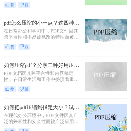
广泛应用。然而，PDF文件有时体积
处理速度、隐私安全四个维度，对比
赞
踩
过大，不便于存储和传输。那么pdf怎
五种主流压缩方案，帮助您根据实际
么压缩的小一点呢？本文将介绍四种
场景快速选择最合适的方法。
有效的PDF压缩方法。
pdf怎么压缩的小一点？这四种压缩方法了解一下
在日常办公和学习中，PDF文件因其
跨平台性和不易被篡改的特性而被广
泛使用。然而，有时PDF文件过大，
赞
踩
会给传输和存储带来不便。那么pdf怎
么压缩的小一点呢？本文将介绍四种
将PDF压缩得更小的方法。
如何压缩pdf？分享二种好用压缩方法！
PDF文档因其跨平台性和内容稳定
性，在日常生活和工作中扮演着重要
角色。然而，有时PDF文件过大，会
赞
踩
影响传输速度或占用过多存储空间。
那么如何压缩pdf呢？本文将介绍两种
压缩PDF的方法。
如何把pdf压缩到指定大小？试试这4种压缩方法！
在现代办公环境中，PDF文件因其广
泛的兼容性和安全性而被广泛应用。
然而，当这些文件过大时，会带来传