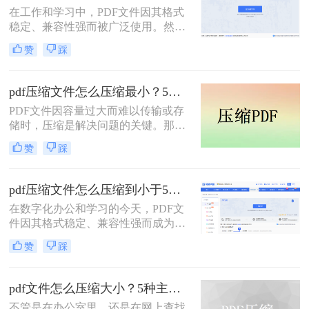
或上传至云平台时受到限制，严重影
在工作和学习中，PDF文件因其格式
响效率。因此，pdf怎么压缩的小一
稳定、兼容性强而被广泛使用。然
点，成为一项必备技能。
而，PDF文件体积过大常会导致存储
赞
踩
空间不足、传输速度慢等问题。那么
pdf文件怎么压缩大小呢？本文整理了
4种常用的PDF压缩方法，帮助您快速
pdf压缩文件怎么压缩最小？5个常用方法全解析！
减小文件大小。
PDF文件因容量过大而难以传输或存
储时，压缩是解决问题的关键。那么
pdf压缩文件怎么压缩最小呢？本文将
赞
踩
介绍几种高效压缩PDF的方法，帮助
你快速实现最小化压缩。
pdf压缩文件怎么压缩到小于5M？4种压缩方法终极指南！
在数字化办公和学习的今天，PDF文
件因其格式稳定、兼容性强而成为我
们日常传输文档的首选。然而，我们
赞
踩
常常会遇到一个令人头疼的问题：一
个重要的PDF文件，可能因为包含高
清图片、复杂图表或嵌入字体而体积
pdf文件怎么压缩大小？5种主流压缩方法分享！
庞大，动辄几十兆甚至上百兆。无论
不管是在办公室里，还是在网上查找