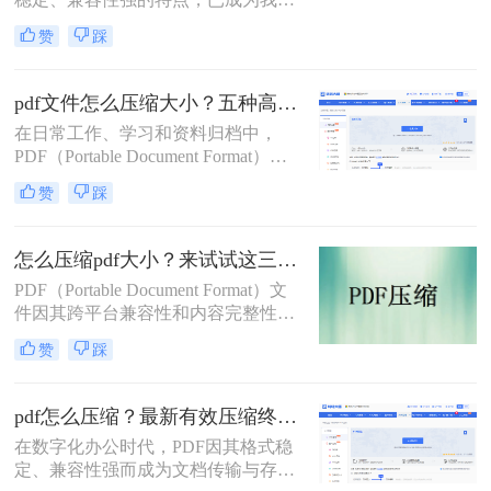
分享文档、报告和论文的首选格式。
赞
踩
然而，过大的PDF文件常常会带来诸
多不便：堵塞邮箱附件、拖慢传输速
度、占用大量存储空间，甚至可能超
pdf文件怎么压缩大小？五种高效方法全面解析与实战！
出某些平台的上传限制。因此，掌握
在日常工作、学习和资料归档中，
怎么压缩pdf文件大小的技能显得至关
PDF（Portable Document Format）因
重要。
其跨平台、格式固定的特性而成为最
赞
踩
常用的文件格式之一。然而，随之而
来的问题是PDF文件体积往往过大，
不仅占用存储空间，更在邮件发送、
怎么压缩pdf大小？来试试这三种压缩方式！
即时通讯传输和网页上传时带来诸多
PDF（Portable Document Format）文
不便。如何在不显著损失质量的前提
件因其跨平台兼容性和内容完整性而
下，有效“瘦身”PDF文件，已成为一
广泛应用于各种场合。然而，随着
项必备技能。
赞
踩
PDF文件中包含的图片、图表、字体
等资源越来越多，文件体积也逐渐增
大，给存储和传输带来了不便。那么
pdf怎么压缩？最新有效压缩终极指南！
怎么压缩pdf大小呢？为了解决这个问
在数字化办公时代，PDF因其格式稳
题，本文将介绍三种压缩PDF大小的
定、兼容性强而成为文档传输与存档
方法。