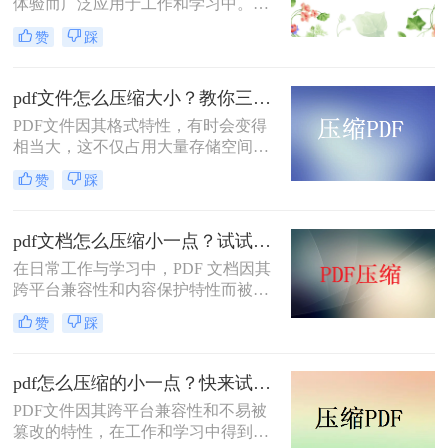
体验而广泛应用于工作和学习中。然
而，有时PDF文件体积过大，不仅占
赞
踩
用存储空间，还会影响传输速度。那
么pdf太大了如何免费压缩呢？本文将
介绍两种免费压缩PDF文件的方法。
pdf文件怎么压缩大小？教你三种实用压缩方法！
PDF文件因其格式特性，有时会变得
相当大，这不仅占用大量存储空间，
还可能影响传输速度。那么pdf文件怎
赞
踩
么压缩大小呢？本文将介绍三种有效
的PDF文件压缩方法。
pdf文档怎么压缩小一点？试试这5个压缩方法！
在日常工作与学习中，PDF 文档因其
跨平台兼容性和内容保护特性而被广
泛使用。然而，当 PDF 文件中包含大
赞
踩
量高分辨率图片、内嵌字体或复杂图
形时，文件体积往往变得十分庞大，
不仅占用存储空间，还经常因超过邮
pdf怎么压缩的小一点？快来试试这4种压缩方法！
箱附件限制或上传耗时过长而影响办
PDF文件因其跨平台兼容性和不易被
公效率。那么PDF 文档怎么压缩小一
篡改的特性，在工作和学习中得到了
点呢？本文从压缩效果、操作难度、