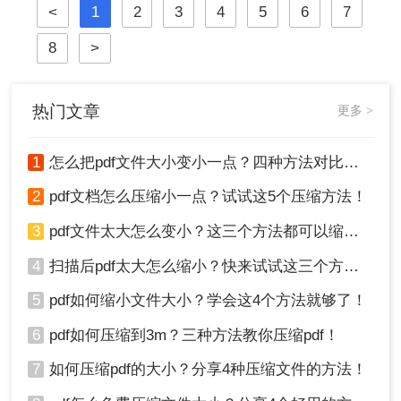
<
1
2
3
4
5
6
7
压缩PDF文件并减小文件大小。
件到命令行技术与预处理技巧，为您
提供一个全面、详尽的解决方案库。
8
>
热门文章
更多 >
1
怎么把pdf文件大小变小一点？四种方法对比，一看就懂！
2
pdf文档怎么压缩小一点？试试这5个压缩方法！
3
pdf文件太大怎么变小？这三个方法都可以缩小！
4
扫描后pdf太大怎么缩小？快来试试这三个方法！
5
pdf如何缩小文件大小？学会这4个方法就够了！
6
pdf如何压缩到3m？三种方法教你压缩pdf！
7
如何压缩pdf的大小？分享4种压缩文件的方法！