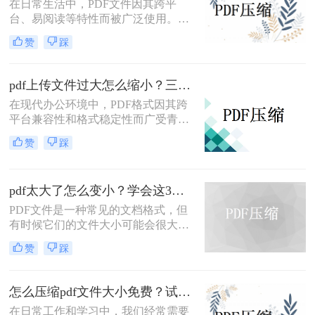
在日常生活中，PDF文件因其跨平
台、易阅读等特性而被广泛使用。然
而，当PDF文件体积过大时，会给存
赞
踩
储和传输带来诸多不便。那么pdf怎么
压缩的小一点免费呢？本文将介绍两
种免费且实用的PDF压缩方法。
pdf上传文件过大怎么缩小？三招助你轻松缩小！
在现代办公环境中，PDF格式因其跨
平台兼容性和格式稳定性而广受青
睐。然而，高清图片、复杂布局和丰
赞
踩
富内容往往导致PDF文件体积庞大，
给文档传输和分享带来不便。那么pdf
上传文件过大怎么缩小呢？本文将介
pdf太大了怎么变小？学会这3个方法就够了！
绍三种简单实用的PDF压缩技巧，助
你轻松优化PDF文件，提升文档传输
PDF文件是一种常见的文档格式，但
效率。
有时候它们的文件大小可能会很大，
难以通过电子邮件或其他方式共享。
赞
踩
在这种情况下，大家可以使用以下方
法压缩PDF文件，一起来看一下pdf太
大了怎么变小吧。
怎么压缩pdf文件大小免费？试试这二种压缩方法！
在日常工作和学习中，我们经常需要