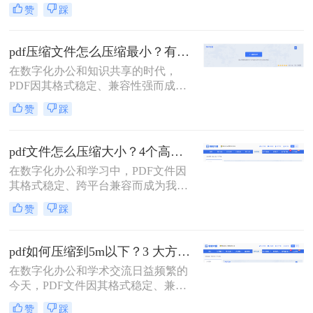
的首选。然而，高分辨率图片、嵌入
赞
踩
字体和多媒体内容也使得PDF文件体
积动辄数十兆甚至上百兆，给邮件发
送、云端存储和即时分享带来了巨大
pdf压缩文件怎么压缩最小？有效压缩方法终极指南！
困扰。如何高效、无损（或视觉无
在数字化办公和知识共享的时代，
损）地压缩PDF，成为一个普遍需
PDF因其格式稳定、兼容性强而成为
求。那么pdf怎么压缩呢？
文档传输的首选。然而，庞大的PDF
赞
踩
文件时常为我们带来困扰：邮箱附件
大小限制、微信无法发送、云盘上传
下载耗时、设备存储空间告急。pdf压
pdf文件怎么压缩大小？4个高效传输与存储方法详解！
缩文件怎么压缩最小，成为许多人迫
在数字化办公和学习中，PDF文件因
切需要的技能。
其格式稳定、跨平台兼容而成为我们
日常交流的首选格式。然而，过大的
赞
踩
PDF文件——无论是包含大量高分辨
率图片的学术论文、扫描版的电子
书，还是设计精美的产品手册——都
pdf如何压缩到5m以下？3 大方法手把手教，轻松过平台限制！
会给邮件发送、云端存储和即时传输
在数字化办公和学术交流日益频繁的
带来诸多不便。幸运的是，通过一系
今天，PDF文件因其格式稳定、兼容
列高效的方法，我们可以显著减小
性强而成为我们传递信息的主要载
PDF文件的体积，而无需牺牲过多的
赞
踩