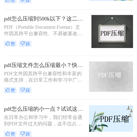
赞
踩
输不便、占用过多存储空间等问题。
因此，学会如何把pdf压缩到指定大小
变得尤为重要。本文将详细介绍四种
pdf怎么压缩到500k以下？这二种压缩方法你可以轻松学会！
常用的方法，帮助您轻松应对这一挑
PDF（Portable Document Format）文
战。
件因其跨平台兼容性、不易被篡改的
特性以及保持文档格式一致性的能
赞
踩
力，在日常办公和文件分享中得到了
广泛应用。然而，有时我们需要将
PDF文件压缩到较小的大小，以便于
pdf压缩文件怎么压缩最小？快来试着使用这三种压缩方法！
上传、发送或存储。那么pdf怎么压缩
到500k以下呢？本文将介绍两种将
PDF文件因其跨平台兼容性和丰富的
PDF文件压缩到500K以下的方法。
格式支持，在日常工作和学习中广泛
应用。然而，有时我们需要将PDF文
赞
踩
件压缩到最小，以便更高效地存储和
传输。那么pdf压缩文件怎么压缩最小
呢？本文将介绍三种实用的PDF压缩
pdf怎么压缩的小一点？试试这三种实用压缩方法！
方法。
在日常办公和学习中，我们经常会遇
到PDF文件过大的问题，这不仅占用
了大量的存储空间，还影响了文件的
赞
踩
传输速度。那么pdf怎么压缩的小一点