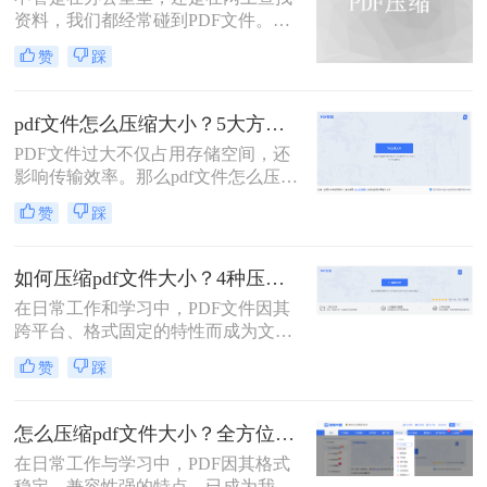
是通过电子邮件发送（通常有附件大
资料，我们都经常碰到PDF文件。在
小限制）、上传至学习平台还是提交
工作中，发送邮件需要PDF文件格
至企业系统，文件大小限制（如常见
赞
踩
式，但太大的PDF文件也是一个棘手
的5MB）往往是一道难以逾越的关
的问题。多数企业邮箱中传附件大小
卡。那么pdf压缩文件怎么压缩到小于
被限制为5M，否则就发送不了。若能
5M呢？
pdf文件怎么压缩大小？5大方法深度解析与实操指南！
pdf文件怎么压缩大小，那就可轻松上
PDF文件过大不仅占用存储空间，还
传。在今天，我们将分享两种简单的
影响传输效率。那么pdf文件怎么压缩
pdf文件压缩方式。
大小呢？本文将系统介绍5种主流压
赞
踩
缩方法，助你精准平衡文件体积与质
量。
如何压缩pdf文件大小？4种压缩方法详解！
在日常工作和学习中，PDF文件因其
跨平台、格式固定的特性而成为文档
交换的首选格式。然而，过大的PDF
赞
踩
文件常常带来诸多不便，无论是通过
电子邮件发送、上传至网络平台还是
存储在有限的设备空间中，都会遇到
怎么压缩pdf文件大小？全方位高效压缩方法终极指南！
限制。因此，掌握如何压缩pdf文件大
在日常工作与学习中，PDF因其格式
小的技能显得至关重要。
稳定、兼容性强的特点，已成为我们