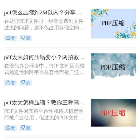
送。那么pdf太大上传不了怎么办呢？
本文将介绍两种解决PDF文件过大无
pdf怎么压缩到2M以内？分享两种实用压缩方法！
法上传的方法，帮助你轻松应对这一
在处理PDF文件时，经常会遇到文件
问题。
过大的问题，这不仅占用存储空间，
还影响文件的传输速度。为了满足特
赞
踩
定需求，将PDF文件压缩到2M以内变
得尤为重要。那么pdf怎么压缩到2M
以内呢？本文将介绍两种常用的PDF
pdf太大如何压缩变小？两招教你轻松压缩！
压缩方法。
在现代办公环境中，PDF 文件因其格
式稳定性和跨平台兼容性而被广泛使
用。然而，当这些文件变得过大时，
赞
踩
它们不仅占用大量存储空间，而且在
网络上传输时效率低下，甚至无法上
传到某些平台。因此，掌握pdf太大如
pdf太大怎样压缩？教你三种高效方法！
何压缩变小是十分必要的。本文将介
PDF文件因其跨平台性和格式稳定性
绍两种实用的方法来解决这个问题，
而被广泛使用，但过大的PDF文件不
帮助您轻松完成 PDF 文件的压缩。
仅占用存储空间，还会影响传输速度
赞
踩
和加载速度。为了解决pdf太大怎样压
缩问题，本文将介绍三种压缩PDF文