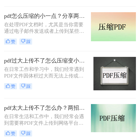
呢？为了满足不同的需求，本文将介
绍三种实用的PDF压缩方法，帮助您
pdf怎么压缩的小一点？分享两种实用压缩方法！
轻松将PDF文件压缩得更小。
在处理PDF文档时，尤其是当你需要
通过电子邮件发送或者上传到某些对
文件大小有限制的平台时，压缩PDF
赞
踩
文件变得尤为重要。那么pdf怎么压缩
的小一点呢？本文将介绍两种有效的
PDF压缩方法。
pdf过大上传不了怎么压缩变小？快来试试这3种压缩方法！
在日常工作和学习中，我们经常遇到
PDF文件因体积过大而无法上传或分
享的情况。那么pdf过大上传不了怎么
赞
踩
压缩变小呢？为了帮助您轻松应对这
一难题，本文将介绍三种有效的PDF
文件压缩方法。
pdf太大上传不了怎么办？两招帮你解决！
在日常生活和工作中，我们经常会遇
到需要将PDF文件上传到网络平台或
发送给他人的情况。然而，有时PDF
赞
踩
文件过大，导致无法顺利上传或发