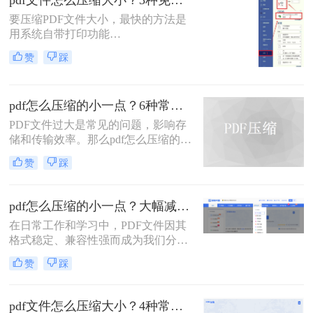
pdf文件怎么压缩大小？3种免费+1种专业方法全攻略（附决策表）！
用的PDF压缩方法，以帮助您更好地
要压缩PDF文件大小，最快的方法是
压缩PDF文件。
用系统自带打印功能
（Windows/macOS均支持）或在线免
赞
踩
费工具（如PDFmao、转转大师）直
接降低文件体积；若需批量处理、无
损压缩或超过免费限制，推荐使用专
pdf怎么压缩的小一点？6种常用方案详解！
业软件「转转大师PDF转换器」——
它支持自定义压缩等级、图片重采
PDF文件过大是常见的问题，影响存
样，且完全本地处理，安全无广告。
储和传输效率。那么pdf怎么压缩的小
下面用一张决策表帮你3秒定位自己
一点呢？本文将详解6种主流压缩方
赞
踩
的需求，然后逐一详解每种方法的具
案，助你快速解决文件体积过大的困
体操作。
扰。
pdf怎么压缩的小一点？大幅减小文件体积的有效方法全解析！
在日常工作和学习中，PDF文件因其
格式稳定、兼容性强而成为我们分享
文档、报告和资料的首选格式。然
赞
踩
而，随之而来的问题也显而易见：过
大的PDF文件不仅占用存储空间，更
在通过邮件发送、即时通讯工具传输
pdf文件怎么压缩大小？4种常用压缩方法详解！