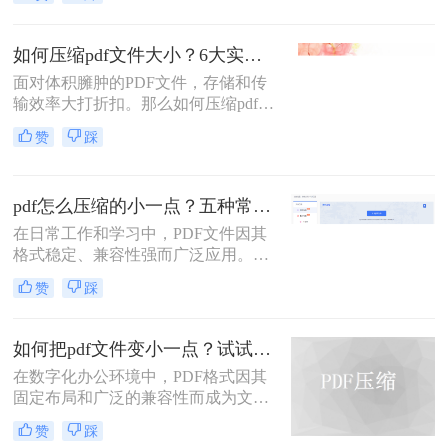
体。然而，一个棘手的问题常常困扰
可读性。那么pdf文件怎么压缩大小
着我们：文件体积过大。无论是通过
呢？本文将深入探讨多种pdf压缩方
电子邮件发送简历、在学术平台提交
法，从在线工具到专业软件，从自动
如何压缩pdf文件大小？6大实用压缩方案深度解析！
论文，还是在微信等即时通讯工具中
优化到手动精调，助您轻松驾驭PDF
面对体积臃肿的PDF文件，存储和传
分享资料，平台往往对附件大小有严
文件大小。
输效率大打折扣。那么如何压缩pdf文
格限制，最常见的门槛就是5MB。一
件大小呢？本文为您梳理6种主流压
个几十兆甚至上百兆的PDF文件，不
赞
踩
缩方案，从原理到实操，助您轻松掌
仅传输耗时，还可能直接导致发送失
握PDF文件压缩技巧。
败。
pdf怎么压缩的小一点？五种常用有效方法详解！
在日常工作和学习中，PDF文件因其
格式稳定、兼容性强而广泛应用。然
而，PDF文件体积过大时，会带来诸
赞
踩
多不便，例如传输速度慢、存储空间
占用多、邮件附件限制等。因此，掌
握压缩PDF文件的方法至关重要。那
如何把pdf文件变小一点？试试这两种简单有效的方法压缩大小
么呢？本文将详细介绍多种常用且有
在数字化办公环境中，PDF格式因其
效的pdf压缩方法。通过遵循这些指
固定布局和广泛的兼容性而成为文档
南，您可以轻松减小PDF文件体积，
分享的理想选择。然而，当PDF文件
提升效率。
赞
踩
包含大量图像或复杂排版时，其体积