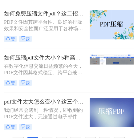
可能会变得非常大，给存储、传输及
处理带来不便。那么如何把pdf文件变
如何免费压缩文件pdf？这二招快来看！
小一点呢？本文将介绍两种简单有效
PDF文件因其跨平台性、良好的排版
的方法来压缩PDF文件大小，帮助您
效果和安全性而广泛应用于各种场
节省空间并提高工作效率。
合。然而，过大的PDF文件可能会给
赞
踩
传输和存储带来不便。那么如何免费
压缩文件pdf呢？本文将介绍三种免费
压缩PDF文件的方法，帮助您轻松解
如何压缩pdf文件大小？5种高效压缩全面解析！
决PDF文件过大的问题。
在数字化信息交流日益频繁的今天，
PDF文件因其格式稳定、跨平台兼容
的特性而成为文档分发的首选。然
赞
踩
而，过大的PDF文件常常带来诸多不
便，例如占用过多存储空间、拖慢系
统响应、导致电子邮件附件发送失败
pdf文件太大怎么变小？这三个方法都可以缩小！
或严重影响网络传输与下载效率。因
我们经常会遇到一种情况，即收到的
此，掌握高效、可靠的pdf压缩技术，
PDF文件过大，无法通过电子邮件或
对于提升个人与团队的工作效率至关
其他方式进行传输。那么，pdf文件太
重要。那么如何压缩pdf文件大小呢？
赞
踩
大怎么变小呢？在本文中，我们将向
本文将深入探讨多种主流且高效的
您介绍一些有效的方法，可以帮助您
PDF压缩方法，从在线工具、专业软