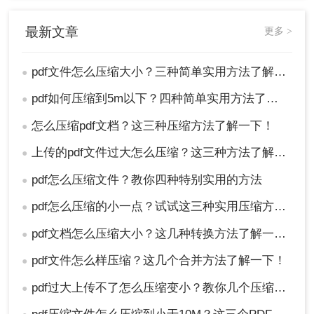
内容的完整性和可读性。
总之，通过使用专业的PDF编辑软件、在线压缩工
最新文章
更多 >
具或手动优化方法，你可以有效地压缩PDF文件大
小，节省存储空间并提高文件传输和阅读效率。选
择哪种方法取决于你的具体需求和可用工具。希望
pdf文件怎么压缩大小？三种简单实用方法了解一下！
●
本文对你有所帮助！
pdf如何压缩到5m以下？四种简单实用方法了解一下！
●
怎么压缩pdf文档？这三种压缩方法了解一下！
●
上传的pdf文件过大怎么压缩？这三种方法了解一下！
●
pdf怎么压缩文件？教你四种特别实用的方法
●
pdf怎么压缩的小一点？试试这三种实用压缩方法！
●
pdf文档怎么压缩大小？这几种转换方法了解一下！
●
pdf文件怎么样压缩？这几个合并方法了解一下！
●
pdf过大上传不了怎么压缩变小？教你几个压缩方法！
●