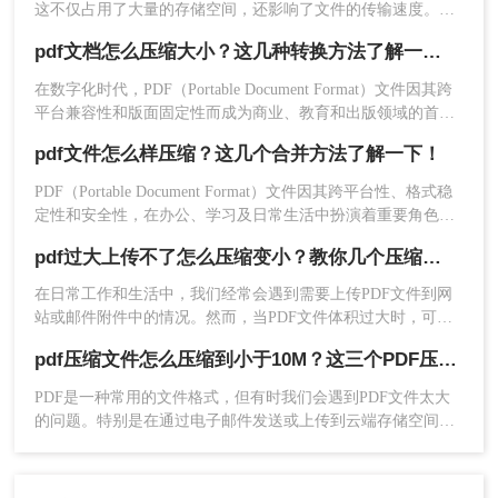
这不仅占用了大量的存储空间，还影响了文件的传输速度。那
4、点击开始压缩，等待压缩结果。
么pdf怎么压缩的小一点呢？为了满足不同的需求，本文将介绍
pdf文档怎么压缩大小？这几种转换方法了解一下！
三种实用的PDF压缩方法，帮助您轻松将PDF文件压缩得更
小。
在数字化时代，PDF（Portable Document Format）文件因其跨
平台兼容性和版面固定性而成为商业、教育和出版领域的首选
文档格式。然而，大容量的PDF文件可能会带来存储和传输上
pdf文件怎么样压缩？这几个合并方法了解一下！
的不便。幸运的是，有多种方法可以有效地压缩PDF文档的大
小，而不显著牺牲其质量。那么pdf文档怎么压缩大小呢？本文
PDF（Portable Document Format）文件因其跨平台性、格式稳
将详细介绍几种压缩PDF文件的技术和工具，帮助您轻松管理
定性和安全性，在办公、学习及日常生活中扮演着重要角色。
和分享文档。
然而，随着文件内容的增加，PDF文件的大小也可能变得相当
pdf过大上传不了怎么压缩变小？教你几个压缩方法！
庞大，给分享、传输和存储带来了不便。因此，掌握pdf文件怎
5、压缩完成，我们可以看到压缩后的体积，是不是
么样压缩成为了一项实用的技能。本文将详细介绍几种常见的
在日常工作和生活中，我们经常会遇到需要上传PDF文件到网
PDF压缩方法，帮助您轻松解决PDF文件过大的问题。
小了很多呢，点击下载文件就可以了。
站或邮件附件中的情况。然而，当PDF文件体积过大时，可能
会遇到上传限制或传输速度缓慢的问题。这时，对PDF文件进
pdf压缩文件怎么压缩到小于10M？这三个PDF压缩技巧了解一下！
方法三：手动优化PDF文件
行压缩就成为了一个必要的步骤。那么pdf过大上传不了怎么压
缩变小呢？本文将详细介绍几种实用的方法，帮助你将过大的
PDF是一种常用的文件格式，但有时我们会遇到PDF文件太大
除了使用专业的软件或在线工具外，你还可以通过
PDF文件压缩变小，以便顺利上传。
的问题。特别是在通过电子邮件发送或上传到云端存储空间
手动优化PDF文件来减小其大小。这包括删除不必
时，大文件会占用较多的带宽和存储空间。那么pdf压缩文件怎
要的页面、压缩图像、优化字体和减少元数据等。
么压缩到小于10M呢？。本文将介绍一些简单易行的方法来帮
操作如下：
助您实现这一目标。