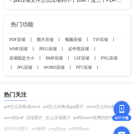
pdf压缩文件怎么压缩到小于10M？这三个PDF压缩技巧了解一下！
●
热门功能
PDF压缩
丨
图片压缩
丨
视频压缩
丨
TIF压缩
丨
WMF压缩
丨
JPEG压缩
丨
证件照压缩
丨
压缩指定大小
丨
BMP压缩
丨
GIF压缩
丨
PNG压缩
丨
JPG压缩
丨
WORD压缩
丨
PPT压缩
丨
热门关注
pdf怎么转换成word
pdf怎么转换成jpg图片
word怎么转pdf
word转pdf
压缩图片
怎么压缩图片
pdf转word免费的软件
如何压缩图片
pdf解密
png转jpg
pdf转换ppt