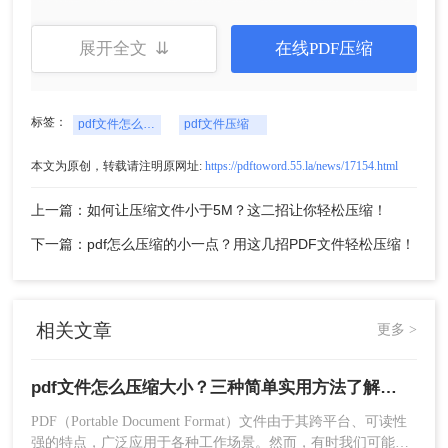
展开全文 ⇊
在线PDF压缩
标签：
pdf文件怎么压缩大小
pdf文件压缩
方法二：使用在线压缩工具
本文为原创，转载请注明原网址:
https://pdftoword.55.la/news/17154.html
在线压缩工具是一种方便快捷的压缩方式，无需安
装额外的软件。只需将PDF文件上传到指定的网
上一篇：如何让压缩文件小于5M？这二招让你轻松压缩！
页，工具会自动进行压缩并提供下载链接。下面以
下一篇：pdf怎么压缩的小一点？用这几招PDF文件轻松压缩！
转转大师在线PDF压缩操作为例。
操作如下：
1、打开在线PDF压缩：
https://pdftoword.55.la/compress-pdf/
相关文章
更多 >
pdf文件怎么压缩大小？三种简单实用方法了解一下！
PDF（Portable Document Format）文件由于其跨平台、可读性
强的特点，广泛应用于各种工作场景。然而，有时我们可能会