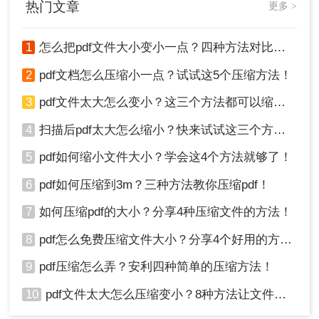
热门文章
更多 >
1、打开PDF文件，并检查是否有任何不必要的页面
或内容。如果有，可以直接删除或进行编辑。
2、对于PDF文件中的图像，可以使用图像编辑软件
1
怎么把pdf文件大小变小一点？四种方法对比，一看就懂！
（如Photoshop、GIMP等）进行压缩，以降低其文
2
pdf文档怎么压缩小一点？试试这5个压缩方法！
件大小。
3、如果PDF文件中使用了特殊字体或嵌入了字体文
3
pdf文件太大怎么变小？这三个方法都可以缩小！
件，可以尝试将字体转换为标准字体，以减少文件
4
扫描后pdf太大怎么缩小？快来试试这三个方法！
大小。
4、使用专业的PDF编辑软件或在线工具来删除或优
5
pdf如何缩小文件大小？学会这4个方法就够了！
化PDF文件的元数据，这包括文件创建日期、作者
信息等。
6
pdf如何压缩到3m？三种方法教你压缩pdf！
注意事项
7
如何压缩pdf的大小？分享4种压缩文件的方法！
1、在压缩PDF文件之前，请务必备份原始文件，以
防意外情况发生。
8
pdf怎么免费压缩文件大小？分享4个好用的方法，简单又快捷！
2、在选择压缩工具或设置压缩选项时，请根据自己
9
pdf压缩怎么弄？安利四种简单的压缩方法！
的需求进行权衡。过高的压缩级别可能会导致图像
质量严重下降或文件内容失真。
10
pdf文件太大怎么压缩变小？8种方法让文件轻松"瘦身"！
3、压缩后的PDF文件应进行仔细检查，以确保文件