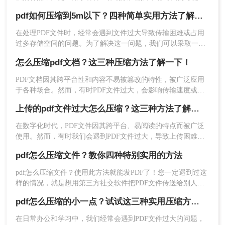
遇到一些特别大的PDF文件，这不仅会占用大量的存储空间，
pdf如何压缩到5m以下？四种简单实用方法了解一下！
还可能影响文件的传输速度和阅读体验。因此，对PDF文件进
行压缩显得尤为重要。那么pdf文件怎么压缩大小呢？本文将介
在处理PDF文件时，经常会遇到文件过大导致传输困难或占用
绍几种简单有效的方法来压缩PDF文件大小。
过多存储空间的问题。为了解决这一问题，我们可以采取一些
方法来压缩PDF文件，使其大小降低到5M以下。那么pdf如何
2、上传PDF文件，需要注意的是，如果你的PDF文
怎么压缩pdf文档？这三种压缩方法了解一下！
压缩到5m以下呢？以下是四个实用的方法，帮助您轻松实现这
件设置了密码保护，那么先要解除再来压缩哦。
一目标。
PDF文档因其跨平台性和内容不易被篡改的特性，被广泛应用
于各种场合。然而，有时PDF文件过大，会影响传输速度或占
用过多存储空间。那么怎么压缩pdf文档呢？本文将介绍三种压
上传的pdf文件过大怎么压缩？这三种方法了解一下！
缩PDF文档的方法。
3、如果对压缩有要求，还可以设置一下压缩程度。
在数字化时代，PDF文件因其跨平台、易阅读的特点而被广泛
使用。然而，有时我们会遇到PDF文件过大，导致上传困难或
耗时过长的问题。那么上传的pdf文件过大怎么压缩呢？为了解
pdf怎么压缩文件？教你四种特别实用的方法
决这个问题，本文将介绍三种有效的PDF文件压缩方法。
pdf怎么压缩文件？使用此方法就能发PDF了！您一定遇到过这
样的情况，就是想用第三方社交软件把PDF文件传送给别人
时，收到文件太大无法发送的提示，要用隔空投送，设备又不
pdf怎么压缩的小一点？试试这三种实用压缩方法！
匹配，所以只能使用一种方法，那就是压缩pdf文件大小，具体
该怎么做呢？下面就一起来了解了解。
在日常办公和学习中，我们经常会遇到PDF文件过大的问题，