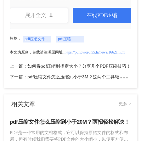
展开全文 ⇊
在线PDF压缩
3、转换完成，点击下载即可。
方法二：使用PDF转换工具压缩PDF
标签：
pdf压缩文件怎么压缩到小于20M
pdf压缩
如果你经常需要处理PDF文件，那么一款功能更加
本文为原创，转载请注明原网址:
https://pdftoword.55.la/news/16621.html
全面的PDF转换工具将是一个更好的选择。以下是
使用转转大师PDF转换器具体操作步骤：
上一篇：如何将pdf压缩到指定大小？分享几个PDF压缩技巧！
1、下载客户端，安装并打开。
下
一篇：pdf压缩文件怎么压缩到小于3M？这两个工具轻松实现！
相关文章
更多 >
pdf压缩文件怎么压缩到小于20M？两招轻松解决！
PDF是一种常用的文档格式，它可以保持原始文件的格式和布
局，但有时候我们需要将PDF文件的大小缩小，以便更方便地