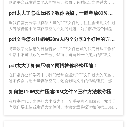
网络平台或发送给他人的情况。然而，有时PDF文件过大，导
小，你可以根据具体情况选择合适的方法。无论你
致无法顺利上传或发送。那么pdf太大上传不了怎么办呢？本文
是使用在线工具还是专业的PDF转换工具，都可以
pdf太大了怎么压缩？教你两招，一键释放80％体积！
将介绍两种解决PDF文件过大无法上传的方法，帮助你轻松应
轻松地将PDF文件的大小缩小至20M以下。希望这
对这一问题。
当我们需要分享或存储大量的PDF文件时，往往会出现文件过
篇文章能对你有所帮助！
大导致传输不便或存储空间不足的问题。为了解决这个问题，
我们可以使用一些工具或方法来压缩PDF文件的大小。下面将
pdf文件怎么压缩到20m以内？分享3个好用的方法，简单又快捷！
介绍pdf太大了怎么压缩方法，帮助您轻松地减小PDF文件的大
小。
​随着数字化信息的日益普及，PDF文件已成为我们日常工作和
生活中不可或缺的一部分。然而，当面对一个庞大的PDF文件
时，无论是上传网络、发送邮件还是保存备份，都可能遇到诸
pdf太大了如何压缩？两招教你轻松压缩！
多不便。因此，学会如何将PDF文件压缩到一个更小的尺寸，
如20M以内，就显得尤为重要。那么pdf文件怎么压缩到20m以
在日常办公和学习中，我们经常会遇到PDF文件过大的问题，
内呢？本文将向您介绍几种简单且有效的方法来实现这一目
这不仅会占用大量存储空间，还会影响文件的传输速度。那么
标。
pdf太大了如何压缩呢？本文将介绍两种有效的PDF压缩方法，
如何把110M文件压缩20M文件？三种方法教你压缩图片！
帮助你轻松解决这一难题。
在数字时代，文件的大小成为了一个重要的考量因素，尤其是
当我们要上传或发送大文件时。本篇文章将探讨如何把110M文
件压缩20M文件，为你提供三种实用的方法。