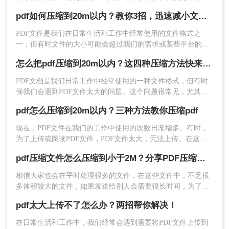
存储和分享。那么pdf压缩文件怎么压缩到小于20M呢？本文将
2、点击文件压缩-PDF压缩，然后点击中间的“+”号
pdf如何压缩到20m以内？教你3招，迅速减小文件体积！
介绍几种方法来压缩PDF文件的大小，确保你轻松地将其压缩
就可以上传文件进行压缩，如果你要压缩的PDF份
到20M以下。
PDF文件是我们在日常生活和工作中经常使用的文件格式之
量较多，那也是可以批量压缩的，点击添加文件
一，但有时文件的大小可能会超过我们的需求或某些平台的上
夹，将要压缩的PDF文件都传上去。
传限制。这时，将PDF文件压缩到一个更小的大小，如20M以
怎么把pdf压缩到20m以内？这四种压缩方法快来学~
内，就变得尤为重要。那么pdf如何压缩到20m以内呢？本文将
为您介绍几种简单且有效的方法来实现这一目标。
PDF文档是我们日常工作中经常使用的一种文件格式，但有时
候我们会遇到PDF文件太大的问题。这个问题很常见，尤其是
在需要发送PDF文件作为附件的时候，一个过大的PDF文件可
pdf怎么压缩到20m以内？三种方法教你压缩pdf
能会造成发送失败或者下载时间过长的问题。在这篇文章中，
我们将为大家介绍怎么把pdf压缩到20m以内的方法。
现在，PDF文件在我们的工作中使用的次数日渐增多。有时，
为了上传或阅读PDF文件，PDF文件太大，无法上传。在这种
情况下，如果您能pdf压缩，您可以解决此类问题。你知道pdf
pdf压缩文件怎么压缩到小于2M？分享PDF压缩到指定大小的方法！
怎么压缩到20m以内吗？如果你不能，你可以跟着小编来解
决！
相信大家也会在平时处理很多的文件，在这些文件中，不乏很
多体积较大的文件，如果发送给别人会需要很长时间，为了节
约时间，我们可以将PDF文件极致压缩，这样就可以节约很大
pdf太大上传不了怎么办？两招帮你解决！
内存，传输文件也会变得方便，那么pdf压缩文件怎么压缩到小
3、点击开始压缩，等待压缩完成即可。
于2M呢？其实只需要简单的两招，就可以轻松压缩文件，还不
在日常生活和工作中，我们经常会遇到需要将PDF文件上传到
本文介绍了二种常用的方法来压缩PDF文件的大
赶快看一看！