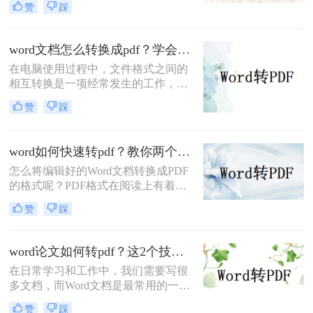
赞
踩
题，如果不会，那就比较麻烦了，没
关系，小编今天就教大家怎么word转
pdf，教你快速掌握转换方法。
word文档怎么转换成pdf？学会这3个Word转PDF方法就够用
在电脑使用过程中，文件格式之间的
相互转换是一项经常发生的工作，其
中比较常见的就是word文件和pdf文件
赞
踩
之间的相互转换。我相信很多人都需
要word文档怎么转换成pdf。那么
word文档怎么转换成pdf呢？别担心。
word如何快速转pdf？教你两个简单高效的办法
让我们教你如何word文档转换成pdf文
怎么将编辑好的Word文档转换成PDF
件。无论您想同时将多少word文件转
的格式呢？PDF格式在阅读上有着很
换为pdf，您都可以在短时间内快速完
好的效果，兼容性也强，因此很多人
成。
赞
踩
都喜欢将编辑好的文档转换成PDF的
格式，那么你知道word如何快速转pdf
吗？如果不知道，那么下面将会叫你
word论文如何转pdf？这2个技巧帮你一分钟搞定，简单又快速！
怎么做，快速的完成word转pdf文档，
在日常学习和工作中，我们需要写很
一起来学习吧。
多文档，而Word文档是最常用的一种
文档格式。但是有时我们会需要将
赞
踩