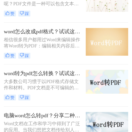
呢？PDF文件是一种可以包含文本图
片以及其他内容的文件，Word同样也
赞
踩
具有这样的优点，但是不同的是，
PDF具有不可编辑性，而Word则是常
用的编辑文档，当我们需要保密文件
word怎么改成pdf格式？试试这2个简单的方法，3秒轻松极速转换！
内容时就会将word改成pdf，这样就算
相信很多用户都用过Word来编辑操作
发送给他人也可以在某种程度上保障
将Word转为PDF：编辑相关内容后，
文档内容，那么你知道word怎么变成
需要将Word转换成PDF进行传输。原
pdf吗？
赞
踩
因是PDF格式具有独特的兼容性和文
档性，可以帮助大家避免转换过程中
的乱码问题。然而，还是有许多用户
word转为pdf怎么转换？试试这2个简单的方法，1秒轻松极速转换！
不知道如何操作它们。那么，word怎
大多数公司习惯于以PDF格式存储文
么改成pdf格式呢?下面小编将分享二
件和材料。PDF文档是不可编辑的。
种PDF转换方法，一起来看看吧。
从中提取数据并不容易。今天，小编
赞
踩
将向您介绍一款可以word转为pdf的软
件，教您word转为pdf怎么转换。一起
来了解一下吧。
电脑word怎么转pdf？分享二种文件格式转换方法
Word文档在工作和学习中得到了广泛
的应用。当我们想把文档传给别人，