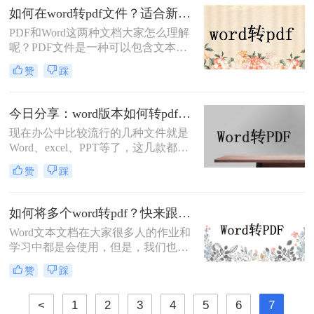
文档，教你快速掌握转换方法。
如何在word转pdf文件？适合新手的2种方法推荐
PDF和Word这两种文档大家怎么理解
呢？PDF文件是一种可以包含文本图
片以及其他内容的文件，Word同样也
赞
踩
具有这样的优点，但是不同的是，
PDF具有不可编辑性，而Word则是常
用的编辑文档，当我们需要保密文件
今日分享：word版本如何转pdf？分享三种最简单的方法
内容时就会将word转pdf文件，这样就
现在办公中比较流行的几种文件就是
算发送给他人也可以在某种程度上保
Word、excel、PPT等了，这几款都是
障文档内容，那么你知道如何在word
经常会用到的编辑软件，但是偶尔也
转pdf文件吗？
赞
踩
需要将这些制作好的文件转换成PDF
的格式，当我们需要将word版本转pdf
时，应该怎么转换呢？如果你的工作
如何将多个word转pdf？快来跟我学这两个妙招
经常和这些文档打交道，那么就一定
Word文本文档在大家很多人的作业和
要学会这个word版本转pdf文件技能。
学习中都是会使用，但是，我们也都
知道，它在传递和储存等方面而言，
赞
踩
是比不上PDF文档的。终究，PDF文
档的容积更小、可靠性和兼容模式更
<
1
2
3
4
5
6
7
强。因此，假如碰到必须给另一方传