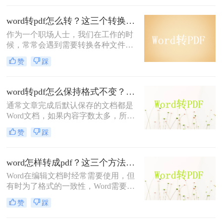
么当我们需要将word转pdf时，该如何
操作呢？word转pdf很简单的，接下来
word转pdf怎么转？这三个转换方法赶紧收藏起来！
一起看看word如何转换pdf格式吧。
作为一个职场人士，我们在工作的时
候，常常会遇到需要转换各种文件格
式的要求，而其中比较常见的就是
赞
踩
Word文档格式和PDF文档格式，有时
候根据领导或者客户的指示，我们需
要对文档进行格式的转换，像Word转
word转pdf怎么保持格式不变？这五个方法了解一下！
换为PDF格式以后，不仅阅读起来方
通常文章完成后默认保存的文档都是
便，安全性高，而其兼容性也比较
Word文档，如果内容字数太多，所占
强，可以在多种设备进行传送，那么
用的内存也会很大，这会不方便地发
Word转PDF怎么转呢，今天我为大家
赞
踩
送或保存，因此很多人都会习惯将
整理了三种方法，有需要的小伙伴们
word转pdf，这不但能方便进行文件传
赶紧来一起学习吧！
输，还能提高文件内容的安全性。你
word怎样转成pdf？这三个方法让你搞定转换难题！
们知道word转pdf怎么保持格式不变
Word在编辑文档时经常需要使用，但
吗？这就来给大家分享一下转换方法
有时为了格式的一致性，Word需要转
吧。
换为PDF。转成PDF格式后也方便阅
赞
踩
读和打印等操作，所以很多时候我们
都会将word怎样转成pdf，但是仍然还