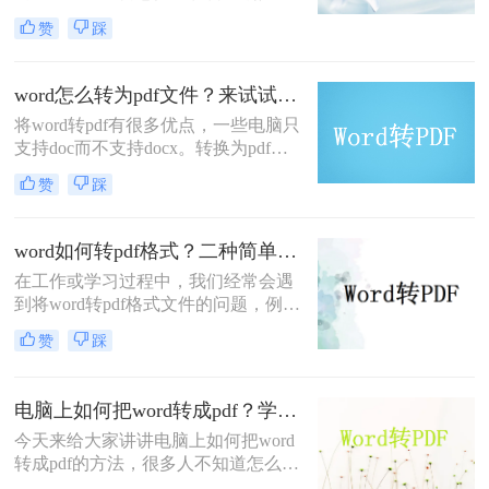
不想修改文档内容时，我们会把word
赞
踩
转pdf，因为PDF文件格式稳定，观赏
性好，有没有更简单的word转pdf方
法？当然，今天，小编就为大家介绍
word怎么转为pdf文件？来试试这2个方法，操作简单又实用！
一下电脑word怎么转pdf的方法，希望
将word转pdf有很多优点，一些电脑只
家有所帮助。
支持doc而不支持docx。转换为pdf
后，您可以使用pdf软件而不是word打
赞
踩
开它。此外，当您向其他人发送word
文件时，您也可以以此格式发送，以
防止被篡改。那么word怎么转为pdf文
word如何转pdf格式？二种简单的方法分享给你！精准高效！
件呢？下面就来给大家具体讲讲。
在工作或学习过程中，我们经常会遇
到将word转pdf格式文件的问题，例如
提供给客户的信息。当我们不希望他
赞
踩
们在文档中进行一些操作时，我们可
以考虑将Word文件转换为PDF格式。
那么，word如何转pdf格式呢？下面就
电脑上如何把word转成pdf？学会这三种方法，从此文件格式转换不求人
来教会大家。
今天来给大家讲讲电脑上如何把word
转成pdf的方法，很多人不知道怎么转
换格式，工作之后经常遇到相同的问