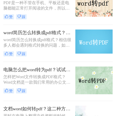
PDF是一种不管在手机、平板还是电
换器就能完成，转转大师PDF转换器
脑都能正常打开阅读的文件，所以很
就很好。
多的时候会将文档转换成PDF的格
赞
踩
式，那么你知道word怎么弄成pdf格式
吗？如果不知道的话，那么这篇文章
相信会帮助到你，一起来了解一下
word简历怎么转换成pdf格式？教你两种情况的转换方法
word转pdf的方法吧。
word简历怎么转换成pdf格式？相信很
多人都会遇到格式转换的问题，如果
让你将一份Word文档转换成PDF格式
赞
踩
的文档你会怎么做呢？有人说，直接
另存为PDF格式的不就好了，但是如
果你要转换的Word文档数量很多呢，
电脑怎么把word转为pdf？试试这二种转换方法
一个个打开另存为就很费时了，有什
怎样把Word文件转换成PDF格式？
么好的办法可以快速word转换成pdf格
Word文档是一款我们常用的办公文档
式呢？今天就来教大家一个word转pdf
编辑软件，我们常用Word来编辑文
的方法，有需要的朋友学起来。
赞
踩
案，在发送文件之前，我们都会将其
转换为PDF文件，因为PDF文件兼容
性强适合传阅，因此，那么电脑怎么
文档word如何转pdf？这二种方法教你如何转换
把word转为pdf？我会有一个非常有效
的办法，来看一下word转pdf具体步
平时在电脑上整理文件资料的时候，