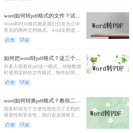
持doc而不支持docx。转换成pdf后，
可以使用pdf软件而不是word打开。打
印时，pdf格式不会改变，但由于计算
word如何转pdf格式的文件？试试这2个转换方法！
机的不同，word往往会改变，但是pdf
Word和PDF格式都是我们日常办公中
格式更加稳定。所以我们可以考虑将
常见的两种文档格式。word文档是最
word转pdf格式文件，那么word如何
简单编辑的方式，PDF是常用文档中
转pdf格式文件呢？下面就来看看吧。
赞
踩
最便捷的阅读方式，PDF格式更有利
于文件的分享，可以实现比较完美的
打印效果，因此它们之间的格式转换
如何把word转pdf格式？这三个方法值得推荐！
也是必不可少。
许多人很喜欢pdf这一格式，传输数据
时使用这样的文件格式，制作好的
word文档、excel表格、ppt演示文稿，
赞
踩
以及将文档转换成这一格式，正是喜
爱该文件格式。由于pdf这种文件格
式，非常稳定，所以可以将所制作的
word如何转换pdf格式？教你二种免费简单实用的转换方法！
文件转换为pdf格式后再传送，不会影
很多时候为了方便传阅也为了文档的
响整个文件内容的排版，也不会出现
保密性和安全性，我们会选择将文档
这样的情况。那么如何把word转pdf格
转换成PDF的格式，PDF的优点大家
式呢？下面就来讲讲word转pdf文件的
赞
踩
也是知道的，兼容性好稳定性好，那
方法。