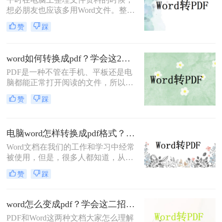
骤。
想必朋友也应该多用Word文件。整理
好相应的数据后，很多朋友会把文档
赞
踩
word转pdf，以方便传输和保存。但是
还是有很多朋友不知道文档word如何
转pdf。如果你不知道，你不必太担
word如何转换成pdf？学会这2个word转pdf方法就够用
心。今天，我想和大家分享两个更好
PDF是一种不管在手机、平板还是电
的转换方法。
脑都能正常打开阅读的文件，所以很
多的时候会将文档转换成PDF的格
赞
踩
式，那么你知道word如何转换成pdf
吗？如果不知道的话，那么这篇文章
相信会帮助到你，一起来了解一下
电脑word怎样转换成pdf格式？这两个方法职场小白一学就会
word转pdf的方法吧。
Word文档在我们的工作和学习中经常
被使用，但是，很多人都知道，从传
输和存储角度来看，它不如PDF文
赞
踩
件。归根结底，PDF文件更小、更稳
定、更兼容。因此，当遇到一个大型
文件需要相互传送时，多数人会选择
word怎么变成pdf？学会这二招，办公效率直线翻倍，从此再也不加班！
把word转换成pdf格式。那么你知道电
PDF和Word这两种文档大家怎么理解
脑word怎样转换成pdf格式？