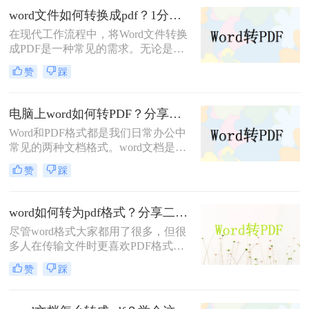
有很多职场新人不知道怎么转换的，
word文件如何转换成pdf？1分钟让你学会这四个好用方法，真的超简单！
以下是如何将word转pdf的步骤。希望
在现代工作流程中，将Word文件转换
能帮助到大家。
成PDF是一种常见的需求。无论是在
学术研究、商业交流还是日常生活
赞
踩
中，将文件保存为PDF格式可以确保
格式的统一性和可读性。本文将向您
介绍word文件如何转换成pdf的方法，
电脑上word如何转PDF？分享两种Word转PDF方法！转换效率超高！
可帮助您将Word文件转换成PDF格
Word和PDF格式都是我们日常办公中
式。
常见的两种文档格式。word文档是最
简单编辑的方式，PDF是常用文档中
赞
踩
最便捷的阅读方式，PDF格式更有利
于文件的分享，可以实现比较完美的
打印效果，因此它们之间的格式转换
word如何转为pdf格式？分享二个简单高效的操作技巧
也是必不可少。
尽管word格式大家都用了很多，但很
多人在传输文件时更喜欢PDF格式，
不容易更改信息。便于阅读、便于传
赞
踩
送、便于保存，所以word转pdf这类操
作被广泛使用。然而，尽管这种格式
转换的方法已被许多人使用、熟知，