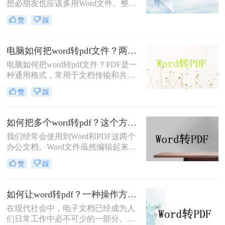
想必朋友也应该多用Word文件。整理
一起学习吧!快快收藏吧，更多精彩不
好相应的数据后，很多朋友会把电脑
容错过！
赞
踩
文档如何word转pdf，以方便传输和保
存。虽然把word转pdf文件比较简单，
但是还是有很多朋友不知道Word转换
电脑如何把word转pdf文件？两种方法教会你！
成PDF哪个工具好用。如果你不知
电脑如何把word转pdf文件？PDF是一
道，你不必太担心。今天，我想和大
种通用格式，常用于文档传输和共
家分享两个更好的转换工具。
享。如果您需要在不同设备之间共享
赞
踩
文档或者将文档发布到网上，PDF是
一个不错的选择。在本文中，我们将
介绍两种方法把Word文档转换成
如何把多个word转pdf？这个方法了解一下！
PDF。
我们经常会使用到Word和PDF这两个
办公文档。Word文件虽然编辑起来很
方便，但没有PDF文件的安全性高。
赞
踩
因此，我们总会先编辑好word文件中
的内容，再转换成PDF文件发送出
去。但是如果Word文件较多的话，一
如何让word转pdf？一种操作方法在线教学！
个一个将Word保存为PDF太麻烦了。
在现代社会中，电子文档已经成为人
那么你们知道如何把多个word转pdf
们日常工作中必不可少的一部分。而
吗？接下来我教你如何转换Word文