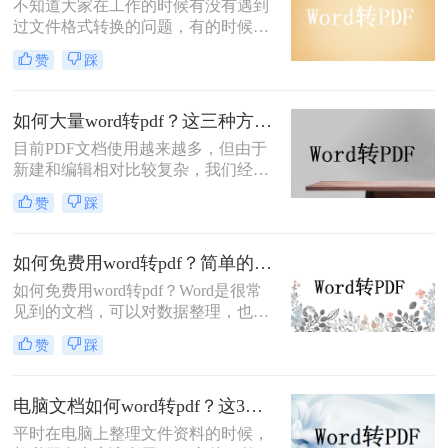
不知道大家在工作的时候有没有遇到
过文件格式转换的问题，有的时候我
们需要将手上的文件转换成其他的格
赞
踩
式，比如说将又是拼命打工的一天，
内心祈祷钉钉不要跳！怕什么来什
么！领导突然给我发来几十份Word文
如何大量word转pdf？这三种方法轻松搞定！
档，让转成PDF格式，打印好给他！
目前PDF文档使用越来越多，但由于
新建和编辑相对比较复杂，我们经常
先用Word文档编辑好之后再转换成
赞
踩
PDF格式，如果需要处理的文档较
多，是否有快速批量处理的方法呢？
下面介绍三种如何大量word转pdf的方
如何免费用word转pdf？简单的方法教会你！
法。
如何免费用word转pdf？Word是很常
见到的文档，可以对数据整理，也很
适合很多样的平台，但是我们为了打
赞
踩
开的时候不会乱码，传输接受也很方
便，这种文件可以提供的安全性较
高，有点还有兼容性强，给整理了三
电脑文档如何word转pdf？这3种方法值得你收藏！
种免费方法，阅读起来也很快速，还
平时在电脑上整理文件资料的时候，
可以跨多种设备来进行传送，赶紧来