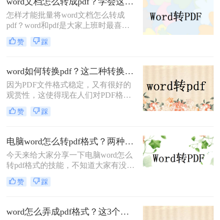
word文档怎么转成pdf？学会这三种方法，轻松解决转换难题
但同时也有许多人不知道太熟悉这种
怎样才能批量将word文档怎么转成
操作，不知道word如何转为pdf格式，
pdf？word和pdf是大家上班时最喜欢
所以今天小编就针对这部分不懂操作
的文档文件。编写word文件非常方
的朋友，下面分享一下word转pdf方
赞
踩
便，便于排版。我们都喜欢使用pdf格
法。
式来编写一些正式的公文或商务文
件，但是编写pdf格式并不是很方便。
word如何转换pdf？这二种转换方法你得知道
因此，我们将首先编写word中的内
因为PDF文件格式稳定，又有很好的
容，然后转换为pdf文件，问题就可以
观赏性，这使得现在人们对PDF格式
解决。但是，如果word文件数量多，
文档的使用越来越频繁，网上搜索的
pdf效率太低，浪费时间。 如果你想
赞
踩
资料文件也多为PDF格式，即使是现
节省时间和提高效率，你最好一次性
今的财务报表或编辑文案，也用PDF
将多个wor
文件。尽管如此，大部分人还是习惯
电脑word怎么转pdf格式？两种方法任你选择
于用Word编辑文档，在编辑完之后，
今天来给大家分享一下电脑word怎么
会将word转换pdf，那么word如何转
转pdf格式的技能，不知道大家有没有
换pdf呢？
遇到这样的问题，当我们想要将一个
赞
踩
文档转换成另一种格式的文档分享给
别人时，却不知道改如何操作，如果
有一个快捷又方便的途径那就好了，
word怎么弄成pdf格式？这3个方法超级实用！
当然是有的，#other#很简单，使用转