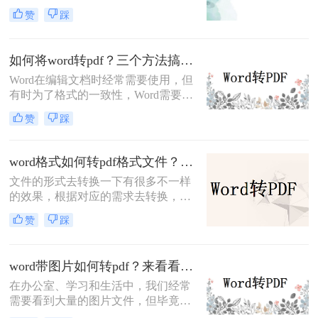
对于许多人来说，Word文档是常见的
件，有兴趣的朋友，赶快跟我一起来
赞
踩
电子文档格式之一。然而，有时我们
学习呀！
需要将Word文档转换为PDF格式，以
便更方便地共享和打印文档。在这种
如何将word转pdf？三个方法搞定！
情况下，使用在线的Word转PDF工具
Word在编辑文档时经常需要使用，但
就成为一种便捷而高效的选择。下面
有时为了格式的一致性，Word需要转
一起看看如何让word转pdf吧。
换为PDF。转成PDF格式后也方便阅
赞
踩
读和打印等操作，所以很多时候我们
都会将如何将word转pdf，但是仍然还
有很多职场新人不知道怎么转换的，
word格式如何转pdf格式文件？这个在线方法简单快速！
以下是如何将word转pdf文档的步骤。
文件的形式去转换一下有很多不一样
希望能帮助到大家。
的效果，根据对应的需求去转换，尤
其是办公或者需要展示信息的时候，
赞
踩
没要求的时候可以不用去转换文件的
形式，转换形式就是为了更好的办
公，word要转换就转pdf，两者有很多
word带图片如何转pdf？来看看我自用的三个格式转换妙招！
互补的性质，所以word转换一般都是
在办公室、学习和生活中，我们经常
转换pdf，可以给你更好的办公，有的
需要看到大量的图片文件，但毕竟，
用户不知道转换的操作，了解下方的
一张一张地看照片相对麻烦，所以我
转换教程，你就会知道word格式如何