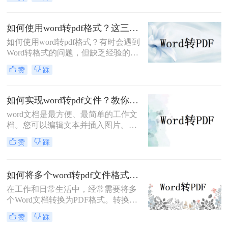
Word文档转换为PDF格式，因为PDF
文档可以跨平台使用，更加方便阅读
和分享。那么，word论文如何转pdf
如何使用word转pdf格式？这三种方法教你如何转换
呢？
如何使用word转pdf格式？有时会遇到
Word转格式的问题，但缺乏经验的我
们总是不知道怎么实现，直接修改文
赞
踩
档后缀名当然不能修改，会影响整个
文档的排版，也有可能出现乱码的情
况。所以，我们应该采用什么方式来
如何实现word转pdf文件？教你两个简单高效的办法
转换呢？接下来小编给大家介绍一个
word文档是最方便、最简单的工作文
简单的word格式转pdf格式方法，对于
档。您可以编辑文本并插入图片。然
大多数初学者都很友好，快来学习下
而，由于操作方便，安全性不是很
这3种方法吧！
赞
踩
好。如果您想将word转pdf文件，应该
如何实现word转pdf文件？下面就来给
大家讲解一下word转pdf文档的方法步
如何将多个word转pdf文件格式？快来跟我学这三个妙招
骤，一起来学习吧。
在工作和日常生活中，经常需要将多
个Word文档转换为PDF格式。转换为
PDF格式可以方便文件的共享、传输
赞
踩
和打印，保证文档的完整性和格式稳