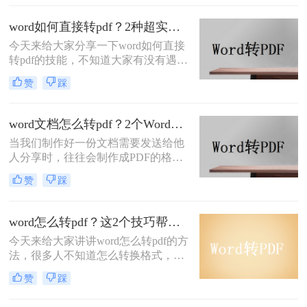
定性。本文将介绍三种方法，分别是
使用Office自带的“另存为”功能、使用
word如何直接转pdf？2种超实用的使用教程免费分享
PDF转换器软件和在线转换工具，来
今天来给大家分享一下word如何直接
将多个Word文档转换为PDF格式。
转pdf的技能，不知道大家有没有遇到
这样的问题，当我们想要将一个文档
赞
踩
转换成另一种格式的文档分享给别人
时，却不知道改如何操作，如果有一
个快捷又方便的途径那就好了，当然
word文档怎么转pdf？2个Word转PDF的方法，为你解决格式转换的问题
是有的，word转pdf很简单，使用转换
当我们制作好一份文档需要发送给他
器就能完成，转转大师pdf转换器就很
人分享时，往往会制作成PDF的格式
好。
去发送，为什么呢？当你出来工作久
赞
踩
了之后就会发现，PDF文件的好处，
但是我们制作的文档是Word格式的，
那么word文档怎么转pdf呢？方法并不
word怎么转pdf？这2个技巧帮你一分钟搞定，简单又快速！
难，想要转换两者的格式，使用转换
今天来给大家讲讲word怎么转pdf的方
器就能很快的完成，下面就来看看
法，很多人不知道怎么转换格式，工
word文档转换成pdf文档的步骤吧。
作之后经常遇到相同的问题，如果不
赞
踩
会，那就比较麻烦了，没关系，小编
今天就教大家怎么word文档转换成pdf