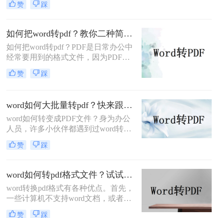
赞
踩
们通常会把照片变成PDF。事实上，
转pdf格式文件了。
图片到PDF的操作过程非常简单。今
天，我将教你word带图片如何转pdf。
如何把word转pdf？教你二种简单实用的转换方法!
如何把word转pdf？PDF是日常办公中
经常要用到的格式文件，因为PDF格
式文件有着众多优点，其中包括PDF
赞
踩
格式可以在多平台使用，PDF格式安
全性高不易修改，阅读性能高，阅读
舒适性好，而且PDF文件格式更为正
word如何大批量转pdf？快来跟我学这个妙招！
式，传输起来也比较方便，下面小编
word如何转变成PDF文件？身为办公
将为你分享二种word转pdf的操作方
人员，许多小伙伴都遇到过word转pdf
法，有此需求的小伙伴不妨过来看看!
的操作，前几天朋友刚上班，问了一
赞
踩
些文件转换的问题，今天就把word如
何大批量转pdf的操作总结一下，希望
能帮助大家！一起来看看吧。
word如何转pdf格式文件？试试这四个方法！
word转换pdf格式有各种优点。首先，
一些计算机不支持word文档，或者只
支持部分word格式。例如，它们只支
赞
踩