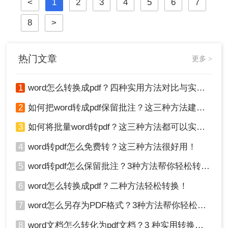
<
1
2
3
4
5
6
7
高效方法，涵盖日常办公到批量处理
场景，助你彻底解决文档转换难题。
8
>
热门文章
更多 >
1
word怎么转换成pdf？四种实用方法对比与实操指南（附详细表格）！
2
如何把word转成pdf保留批注？这三种方法建议收藏！
3
如何将批量word转pdf？这三种方法都可以实现批量转换
4
word转pdf怎么免费转？这三种方法很好用！
5
word转pdf怎么保留批注？3种方法帮你轻松转换！
6
word怎么转换成pdf？二种方法轻松转换！
7
word怎么另存为PDF格式？3种方法帮你轻松转换!
8
word文档怎么转化为pdf文档？3 种实用转换方法，完美保留原文档格式！