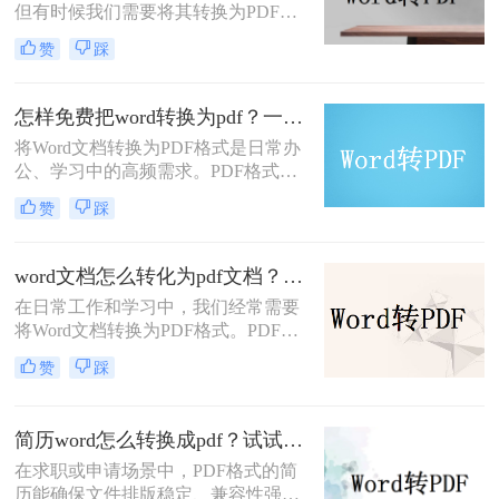
但有时候我们需要将其转换为PDF格
式，以确保文档内容的稳定性和可读
赞
踩
性。PDF格式可以保留文档的原始格
式和布局，使得在不同设备和软件上
查看时都能保持一致性。那么word文
怎样免费把word转换为pdf？一文掌握所有常用方法！
档怎么转换成pdf呢？下面将介绍四种
将Word文档转换为PDF格式是日常办
将Word文档转换成PDF的方法，帮助
公、学习中的高频需求。PDF格式能
您轻松完成转换。
确保文件内容在不同设备上显示一
赞
踩
致，且不易被篡改。那么怎样免费把
word转换为pdf呢？本文将全面解析5
种免费转换方法，助你高效完成转
word文档怎么转化为pdf文档？3 种实用转换方法，完美保留原文档格式！
换。
在日常工作和学习中，我们经常需要
将Word文档转换为PDF格式。PDF文
件不仅格式稳定、兼容性强，还能保
赞
踩
持文档的原始布局和格式，使得文档
在不同设备和操作系统上都能保持一
致的显示效果。本文将详细介绍word
简历word怎么转换成pdf？试试这5种常用转换方法！
文档怎么转化为pdf文档，并给出多种
在求职或申请场景中，PDF格式的简
方法及其步骤。
历能确保文件排版稳定、兼容性强，