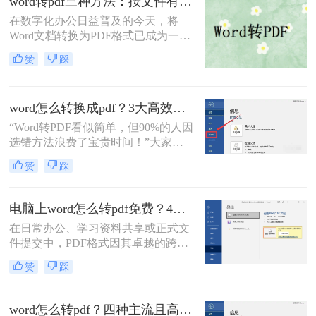
word转pdf三种方法：按文件有没有图片和公式分开选！
换成pdf呢？本文将详细介绍几种常用
在数字化办公日益普及的今天，将
的方法来实现这一目标。
Word文档转换为PDF格式已成为一项
基本且重要的技能。PDF格式因其跨
赞
踩
平台兼容性、格式稳定性和安全性，
成为许多正式场合的首选文档格式。
那么word转pdf怎么转呢？本文将介绍
word怎么转换成pdf？3大高效方法详解，职场人必备技能！
三种将Word转换为PDF的方法。
“Word转PDF看似简单，但90%的人因
选错方法浪费了宝贵时间！”大家
好，我是小编——一位深耕电脑办公
赞
踩
软件测评多年的IT博主。在日常工作
中，我常收到读者反馈：“文档转换
后格式错乱，还得手动调整，太折腾
电脑上word怎么转pdf免费？4种高效的方法详解！
了！”尤其对于职场办公人群和自媒
在日常办公、学习资料共享或正式文
体创作者而言，Word转PDF的需求高
件提交中，PDF格式因其卓越的跨平
频且关键：报告提交、合同归档、内
台兼容性、固定的排版格式以及良好
容分发……任何格式失误都可能导致
赞
踩
的安全性，几乎成为了标准文件格
专业形象受损。
式。而Microsoft Word作为最主流的文
档编辑工具，我们经常需要将其编辑
word怎么转pdf？四种主流且高效全解析！