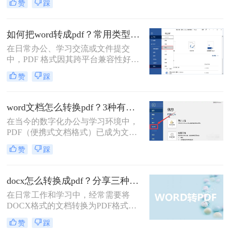
赞
踩
转换方式，助您根据实际需求选择最
优方案。
如何把word转成pdf？常用类型方法解析！
在日常办公、学习交流或文件提交
中，PDF 格式因其跨平台兼容性好、
格式不易被随意修改、体积相对可
赞
踩
控、安全性较高等特点，成为文件分
发和存档的首选格式。而 Microsoft
Word (.docx 或 .doc) 则是我们最常使
word文档怎么转换pdf？3种有效方法详解！
用的文档编辑工具。因此，将 Word
在当今的数字化办公与学习环境中，
文档高效、准确地转换为 PDF 就成了
PDF（便携式文档格式）已成为文件
必备技能。
分发、打印和归档的事实标准。它能
赞
踩
够完美保留原始文档的格式、字体和
布局，无论在哪台设备上打开，视觉
效果都完全一致。相比之下，Word文
docx怎么转换成pdf？分享三种常见转换方法！
档则可能因软件版本、字体缺失或设
在日常工作和学习中，经常需要将
置差异而出现排版错乱。因此，将
DOCX格式的文档转换为PDF格式，
Word文档转换为PDF是一项高频且至
以确保在不同设备和软件上的格式一
关重要的技能。那么word文档怎么转
赞
踩
致性。那么docx怎么转换成pdf呢？本
换pdf呢？