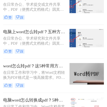
好的文档转换为PDF。
在日常办公、学术提交或文件共享
中，PDF（便携式文档格式）因其卓
越的跨平台一致性、格式固定性和安
赞
踩
全性，已成为文件分发的首选格式。
而Microsoft Word作为最主流的文档编
辑工具，将其创作的文档转换为PDF
电脑上word怎么转pdf？五种方法详解！
是一项高频且关键的操作。尽管操作
在日常办公、学术研究和文件共享
看似简单，但不同的转换方法在效
中，PDF（便携式文档格式）因其跨
果、效率和应用场景上却大相径庭。
平台、格式固定、不易被篡改的特
那么word怎么转pdf呢？
赞
踩
性，已成为文件分发的标准格式。而
Microsoft Word作为最主流的文档编辑
工具，将其内容完美转换为PDF，是
word怎么转pdf？这5种常用方法了解一下！
几乎每个人都会遇到的需求。那么电
在日常工作和学习中，将Word文档转
脑上word怎么转pdf呢？
换为PDF格式是一项高频需求。PDF
格式以其格式固定、兼容性强的特
赞
踩
点，成为文件共享和打印的首选。那
么word怎么转pdf呢？本文将详细介绍
Word转PDF的常用方法，帮助您高效
电脑word怎么转换成pdf？5种详细方法全解析！
完成转换任务。
在日常工作和学习中，Word文档是常