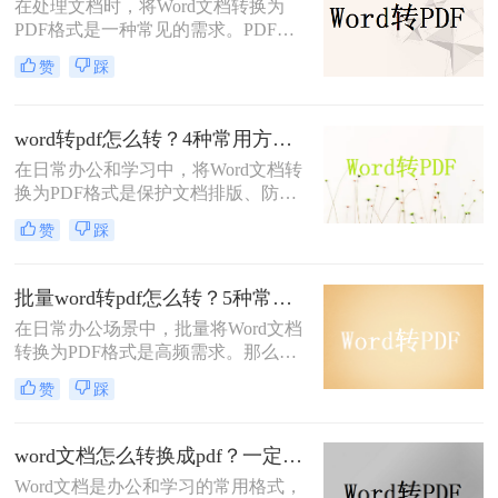
在处理文档时，将Word文档转换为
PDF格式是一种常见的需求。PDF格
式具有跨平台、保持原始格式等优
赞
踩
点，使得在不同设备和操作系统上查
看和打印文档时保持一致性。那么
word怎么转换成pdf呢？本文将介绍四
word转pdf怎么转？4种常用方法详解！
种将Word文档转换为PDF的方法，以
在日常办公和学习中，将Word文档转
满足不同用户的需求。
换为PDF格式是保护文档排版、防止
篡改的重要需求。那么word转pdf怎么
赞
踩
转呢？本文将介绍几种常用方法，帮
助您选择最适合的方式。
批量word转pdf怎么转？5种常用方法详解！
在日常办公场景中，批量将Word文档
转换为PDF格式是高频需求。那么批
量word转pdf怎么转呢？本文从四种主
赞
踩
流转换方案，适合不同场景和用户需
求。
word文档怎么转换成pdf？一定要试试这四种方法！
Word文档是办公和学习的常用格式，