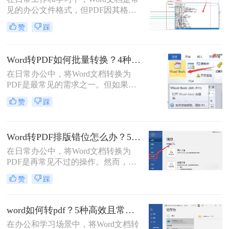
见的办公文件格式，但PDF因其格式
固定、兼容性好、安全性高等特点，
赞
踩
成为跨平台共享和打印的首选。那么
电脑word怎么转换成pdf呢？本文将详
细介绍多种将电脑上的Word文档转换
Word转PDF如何批量转换？4种高效方法详解！
为PDF的方法，帮助您根据需求选择
在日常办公中，将Word文档转换为
最合适的方案。
PDF是最常见的需求之一。但如果你
手头有几十个甚至上百个Word文件需
赞
踩
要逐一转换，手动操作无疑会消耗大
量时间。那么，word转pdf如何批量转
换？本文将为你介绍4种经过验证的
Word转PDF排版错位怎么办？5种有效方法彻底解决排版错位问题！
高效方法，涵盖办公软件自带功能、
专业转换工具、在线服务以及编程脚
在日常办公中，将Word文档转换为
本。每个方法都包含完整操作步骤、
PDF是再常见不过的操作。然而，很
优缺点分析和注意事项，帮助你根据
多用户都遇到过这样的困扰：明明在
赞
踩
实际需求选择最合适的方案。
Word里排版整齐的文档，转成PDF后
却出现文字错位、表格变形、图片跑
偏、页码丢失等问题。尤其是在提交
word如何转pdf？5种高效且常用方法详解！
重要报告、学术论文或投标文件时，
在办公和学习场景中，将Word文档转
排版错位不仅影响美观，更可能让专