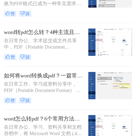
换为PDF格式已成为一种常见需求。
业形象大打折扣。那么word转pdf排版
PDF格式因其兼容性强、排版稳定、
错位怎么办？本文结合多年办公实战
赞
踩
安全性高等特点，能够有效避免因设
经验，整理出5种经过验证的有效方
备差异或软件版本不兼容导致的格式
法，帮助您从根源上解决这一难题。
错乱问题。那么word如何转pdf呢？本
word转pdf怎么转？4种主流且高效方法详解！
文将详细介绍5种高效且常用的Word
在日常办公、学术提交或文件共享
转PDF方法，帮助用户根据实际需求
中，PDF（Portable Document
选择最合适的方式。
Format，便携式文档格式）因其卓越
赞
踩
的跨平台一致性、不易编辑的特性和
固定的排版格式，已成为文件分发的
首选。而Microsoft Word则是我们创作
如何将word转换成pdf？一篇常用方法详解！
和编辑文档最常用的工具。因此，掌
在日常工作、学习或资料分享中，
握如何将Word文档完美地转换为
PDF（Portable Document Format） 因
PDF，是每个现代办公人士和学生的
其格式固定、兼容性强、易于打印和
必备技能。
赞
踩
加密等优点，成为文件传输和存档的
首选格式。而 Microsoft Word（.docx
或 .doc） 则是我们编辑文档的主要工
word怎么转pdf？6个常用方法详解！
具。将 Word 转换成 PDF 是一项非常
在日常办公、学习、资料共享和文档
高频且实用的操作。那么如何将word
存档中，将 Microsoft Word 文档 (.doc,
转换成pdf呢？本文将详细介绍几种主