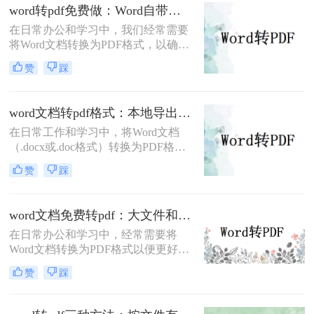
转换pdf呢？本文将介绍三种常用的方
word转pdf免费做：Word自带导出和在线工具效果差在哪！
法来实现这一转换。
在日常办公和学习中，我们经常需要
将Word文档转换为PDF格式，以确保
文档的稳定性和兼容性，便于分享和
赞
踩
打印。那么word转pdf怎么转免费呢？
本文将介绍两种免费且实用的Word转
PDF方法。
word文档转pdf格式：本地导出和在线工具怎么选！
在日常工作和学习中，将Word文档
（.docx或.doc格式）转换为PDF格式
是一项常见的需求。PDF文件因其跨
赞
踩
平台兼容性、保持文档格式不变以及
易于分享和打印的特点而备受欢迎。
那么word文档怎么转换成pdf格式​呢？
word文档免费转pdf：大文件和小文件别用同一个方法！
本文将详细介绍两种将Word文档转换
在日常办公和学习中，经常需要将
成PDF格式的方法。
Word文档转换为PDF格式以便更好地
分享、打印或存档。PDF格式具有跨
赞
踩
平台兼容性好、文件保护性强、打印
效果一致等优点，因此被广泛应用于
文件分享。那么word文档如何免费转