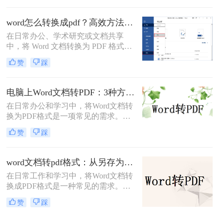
分发或打印。那么如何把word转成pdf
最终效果的细节
呢？本文将介绍5种常用的转换方
word怎么转换成pdf？高效方法与专业建议！
法，涵盖从免费工具到专业软件的多
在日常办公、学术研究或文档共享
种选择。
中，将 Word 文档转换为 PDF 格式已
成为刚需。PDF 格式的跨平台一致
赞
踩
性、防篡改特性和专业外观使其成为
文档分发的标准选择。那么word怎么
转换成pdf呢？本文将深入探讨多种高
电脑上Word文档转PDF：3种方法按文档复杂度选，公式多的别用在线工具！
效转换方法，涵盖不同场景需求，助
在日常办公和学习中，将Word文档转
您轻松实现完美转换。
换为PDF格式是一项常见的需求。
PDF格式因其跨平台兼容性、格式稳
赞
踩
定性和安全性而备受青睐。那么电脑
上word文档怎么转化为pdf格式呢？本
文将详细介绍三种将Word文档转换为
word文档转pdf格式：从另存为到在线工具，三种路径各有取舍！
PDF的方法。
在日常工作和学习中，将Word文档转
换成PDF格式是一种常见的需求。
PDF格式不仅能够保持文档的原貌，
赞
踩
确保在不同平台和设备上呈现一致的
效果，还能防止他人随意修改内容。