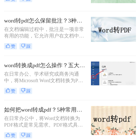
定性和安全性，在文档分享、分发和
保存方面表现出色。那么电脑word转
PDF怎么转呢？本文将介绍四种将
word转pdf怎么保留批注？3种方法帮你轻松转换！
Word转换为PDF的方法。
在文档编辑过程中，批注是一项非常
有用的功能，它允许用户在文档中直
接添加注释、提醒或反馈。然而，当
赞
踩
将Word文档转换为PDF格式时，很多
用户发现批注信息丢失了。这确实是
一个令人头疼的问题，因为批注往往
word转换成pdf怎么操作？五大方法详解！
承载着重要的信息。那么，word转pdf
在日常办公、学术研究或商务沟通
怎么保留批注呢？本文将为您提供解
中，将Microsoft Word文档转换为PDF
决方案。
格式已成为一项不可或缺的技能。
赞
踩
PDF（Portable Document Format）以
其出色的跨平台兼容性、格式固定性
以及安全性，成为文件分发和归档的
如何把word转成pdf？5种常用的转换方法详解！
首选格式。无论是提交简历、发布报
在日常办公中，将Word文档转换为
告还是共享论文，一个高质量的PDF
PDF格式是常见需求。PDF格式具有
文件能确保在任何设备上呈现的效果
跨平台兼容性强、格式固定、不易被
都与您的初衷一致。尽管Word转PDF
赞
踩
篡改等优势，尤其适合用于正式文件
看似简单，但其中却隐藏着许多影响