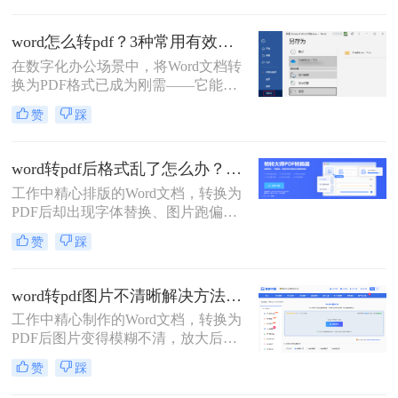
文将介绍三种常见的DOCX转PDF的
方法。
word怎么转pdf？3种常用有效方法！
在数字化办公场景中，将Word文档转
换为PDF格式已成为刚需——它能确
保文档格式稳定、防止篡改，同时便
赞
踩
于跨平台共享与打印。那么word怎么
转pdf呢？本文聚焦免费、高效、无广
告干扰的转换方案，精选3种被百度
word转pdf后格式乱了怎么办？5种高效修复方法（2026实测指南）
搜索收录率高的方法。每个步骤均经
工作中精心排版的Word文档，转换为
实测验证，附带操作图标指引，助你
PDF后却出现字体替换、图片跑偏、
10分钟内搞定转换，避免踩坑！
表格错位、页数增多等"排版灾难"，
赞
踩
不仅影响专业形象，更可能因格式问
题导致重要文档被退回。别再反复重
转！那么word转pdf后格式乱了怎么办
word转pdf图片不清晰解决方法：5种高清转换方法（2026实测指南）
呢？本文直击痛点，提供可立即执行
工作中精心制作的Word文档，转换为
的修复方案，助您10分钟内恢复完美
PDF后图片变得模糊不清，放大后出
排版！
现马赛克、细节丢失……这些"清晰
赞
踩
度灾难"不仅影响专业形象，更可能
导致重要图表、照片无法使用。别再