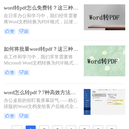
忍受模糊图片！本文直击痛点，提供
word转pdf怎么免费转？这三种方法很好用！
可立即执行的word转pdf图片不清晰解
在日常办公和学习中，我们经常需要
决方法，助您10分钟内获得印刷级清
将Word文档转换为PDF格式，以便在
晰度！
不同设备和平台上保持一致的排版和
赞
踩
可读性。虽然市面上有很多专业的
PDF转换软件，但一些用户可能希望
寻找免费的方法来实现Word转PDF。
如何将批量word转pdf？这三种方法都可以实现批量转换
那么word转pdf怎么免费转呢？下面，
在工作和学习中，我们常常需要将
我们将介绍几种免费转换Word为PDF
Microsoft Word文档转换为PDF格式，
的方法。
以确保文档的布局和格式在任何设备
赞
踩
上都能保持一致。手动逐个转换多个
Word文档不仅耗时，而且效率低下。
那么如何将批量word转pdf呢？本文将
word怎么转pdf？7种高效方法详解！
向您介绍几种批量将Word文档转换为
PDF的有效方法，帮助您节省时间，
办公桌前的你盯着屏幕叹气——精心
提高工作效率。
排版的Word文档发给客户后格式全
乱。此时才明白，PDF才是文档世界
赞
踩
的“通用语言”。那么word怎么转pdf
呢？本文将全面解析7种word转pdf的