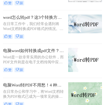
为一项不可或缺的技能。
赞
踩
PDF（Portable Document Format）以
其跨平台、格式固定、易于分发且安
全性高的特点，成为文件归档、传阅
word怎么转pdf？这3个转换方法赶紧收藏起来
和打印的首选格式。然而，许多用户
在日常工作中，我们经常会遇到将
仅知其一，不知其二，往往在转换过
Word文档转换成PDF格式的情况。
程中遇到格式错乱、体积过大或无法
PDF格式不仅可以保留文档的格式和
编辑等问题。
赞
踩
布局，还可以保证文档在不同设备上
的显示效果一致。本文将详细介绍
word怎么转PDF，以及一些常见的
电脑word如何转换成pdf文件？教你4个方法轻松完成转换任务！
Word转PDF问题。
Word是一款非常实用的办公软件，而
PDF文件则是在电子文档传阅中应用
广泛的格式，因此很多人常常需要将
赞
踩
Word文件转换成PDF文件。那么电脑
word如何转换成pdf文件呢？在本文
中，我将为大家介绍四种简单的方
电脑Word转PDF不用愁！4 种转换方法还能压缩文件体积！
法，帮助你快速将电脑上的Word文件
在日常办公和学习中，将Word文档转
转换成PDF格式。
换为PDF格式已成为一项常见的操
作。PDF格式以其高度的兼容性、稳
赞
踩