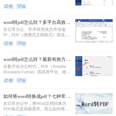
.docx) 转换为 PDF (Portable Document
流、安全且高效的转换方法。
赞
踩
Format) 格式是一项非常普遍且重要的
需求。PDF 格式以其跨平台兼容性
强、排版固定、易于打印、文件大小
word转pdf怎么转？多平台高效转换方法详解！
相对可控以及良好的安全性而广受欢
在日常办公、学术研究或文件传递
迎。那么word怎么转pdf呢？本文将详
中，PDF（便携式文档格式）因其跨
细介绍几种最常用、最便捷的 Word
平台、格式固定、不易被篡改的特
转 PDF 方法，帮助你轻松应对各种转
赞
踩
性，已成为文件分发和归档的首选格
换场景。
式。而Microsoft Word作为最主流的文
档编辑工具，我们经常需要将其编辑
word转pdf怎么转？最新有效方法全解析！
好的文档转换为PDF。无论是为了提
在数字化办公时代，PDF（Portable
交作业、发送简历，还是发布报告，
Document Format）因其跨平台、格式
一个高质量的PDF转换至关重要。
固定、不易被编辑的特性，已成为文
赞
踩
档分发、归档和打印的首选格式。而
Microsoft Word则是我们创作和编辑内
容的主要工具。因此，将Word文档完
如何将word转换成pdf？七种常用方法深度解析！
美地转换为PDF，是一项几乎每个人
在日常办公中，将Word文档转换为
都会遇到的核心需求。
PDF格式是高频需求。那么如何将
word转换成pdf呢？本文综合七种主流