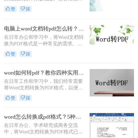
避免因不同设备或软件打开导致格式
赞
踩
错乱。那么简历word怎么转换成pdf
呢？本文将介绍多种将Word简历
（.docx）转换为PDF的方法，帮助您
电脑上word文档转pdf怎么转？教你二种实用转换方法！
高效完成转换并提升简历的专业性。
在日常办公和学习中，将Word文档转
换为PDF格式是一种常见的需求。
PDF格式具有跨平台、不易被篡改和
赞
踩
保持原样展示等优点，因此广泛应用
于文件分享、打印和存档。那么电脑
上word文档转pdf怎么转呢？本文将介
word如何转pdf？教你四种实用的转PDF方法！
绍两种将Word文档转换为PDF的方
在日常工作和学习中，我们经常需要
法。
将Word文档转换为PDF格式，以便更
好地保存、分享和打印文件。PDF格
赞
踩
式具有跨平台兼容性好、不易被篡改
等优点，因此得到了广泛应用。那么
Word如何转PDF呢？本文将介绍四种
word怎么转换成pdf格式？5种高效方法详解与场景应用！
实用的Word转PDF的方法，帮助读者
在日常办公、学术研究或商务交流
轻松实现文档格式的转换。
中，将Word文档转换为PDF格式已成