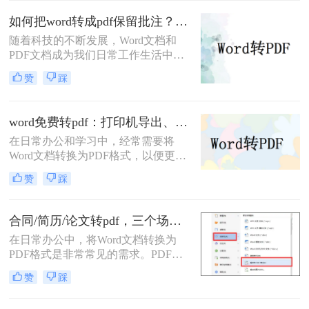
那么如何将word文档转换成pdf格式
如何把word转成pdf保留批注？这三种方法建议收藏！
呢？本文将介绍三种高效且易于操作
随着科技的不断发展，Word文档和
的Word文档转换成PDF的方法，帮助
PDF文档成为我们日常工作生活中经
读者轻松应对这一需求。
常遇到的文件格式。在某些情况下，
赞
踩
我们需要将Word文档转换为PDF格
式，并且希望保留原有文档中的批注
内容。那么，如何把word转成pdf保留
word免费转pdf：打印机导出、Word自带、在线工具三选一！
批注呢？本文将介绍三种简单有效的
在日常办公和学习中，经常需要将
方法来帮助您将Word文档转成PDF并
Word文档转换为PDF格式，以便更好
保留批注。
地分享、打印或存档。那么word怎么
赞
踩
转换成pdf免费呢？本文将介绍三种免
费将Word转换成PDF的方法。
合同/简历/论文转pdf，三个场景各自用什么方法快！
在日常办公中，将Word文档转换为
PDF格式是非常常见的需求。PDF文
件具有跨平台兼容性、保持文档格式
赞
踩
一致性和不可编辑性的特点，非常适
合用于分享和存档。那么如何把word