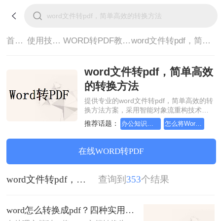
首页>
使用技巧>
WORD转PDF教程>
word文件转pdf，简单高效的转换方法
word文件转pdf，简单高效
的转换方法
提供专业的word文件转pdf，简单高效的转
换方法方案，采用智能对象流重构技术，
确保文档1:1高保真还原且排版不乱码。支
推荐话题：
办公知识科普指南，word转换成pdf的操作方法
怎么将Word转pdf格式，实用的方法来了
持一键批量处理，全链路 SSL 加密保障隐
私安全。助您快速实现word文件转pdf，简
单高效的转换方法，无需安装，高效办
在线WORD转PDF
公。
word文件转pdf，简单高效的转换方法
查询到
353
个结果
word怎么转换成pdf？四种实用方法对比与实操指南（附详细表格）！