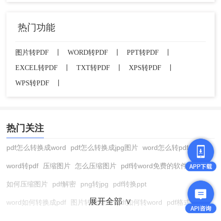
热门功能
图片转PDF
丨
WORD转PDF
丨
PPT转PDF
丨
EXCEL转PDF
丨
TXT转PDF
丨
XPS转PDF
丨
WPS转PDF
丨
热门关注
pdf怎么转换成word
pdf怎么转换成jpg图片
word怎么转pdf
word转pdf
压缩图片
怎么压缩图片
pdf转word免费的软件
如何压缩图片
pdf解密
png转jpg
pdf转换ppt
展开全部 ∨
word如何转换成pdf
图片转换格式
pdf如何转word
pdf格式转换
在线pdf转换成word
pdf转图片
pdf怎么转换成jpg图片
图片转pdf