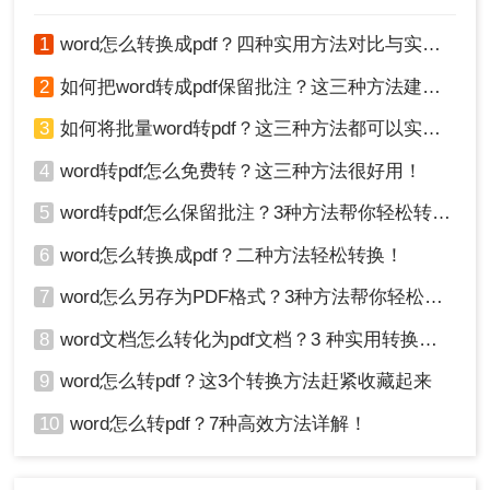
3、文档上传后点击开始转换。
呢？
1
word怎么转换成pdf？四种实用方法对比与实操指南（附详细表格）！
2
如何把word转成pdf保留批注？这三种方法建议收藏！
3
如何将批量word转pdf？这三种方法都可以实现批量转换
4
word转pdf怎么免费转？这三种方法很好用！
5
word转pdf怎么保留批注？3种方法帮你轻松转换！
6
word怎么转换成pdf？二种方法轻松转换！
4、稍等片刻处理完毕。
7
word怎么另存为PDF格式？3种方法帮你轻松转换!
以上就是如何免费用word转pdf的三种方法了，看起来是非常
8
word文档怎么转化为pdf文档？3 种实用转换方法，完美保留原文档格式！
的轻松简单的吧，小编的方法保证能够让每位小白都是可以能
9
word怎么转pdf？这3个转换方法赶紧收藏起来
够轻松上手操作，希望对各位有所帮助！
10
word怎么转pdf？7种高效方法详解！