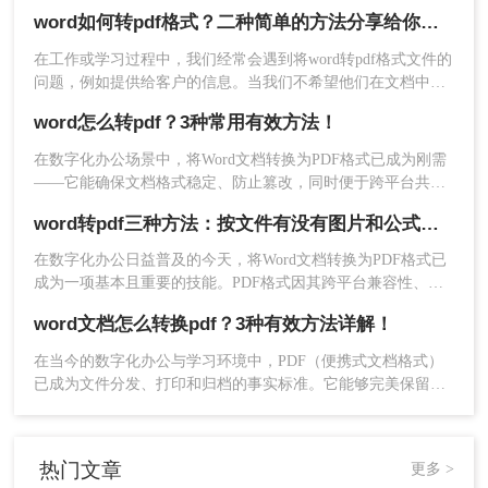
word转为pdf呢？本文将介绍三种在电脑端将Word转为PDF的方
word如何转pdf格式？二种简单的方法分享给你！精准高效！
法，帮助你轻松完成格式转换。
在工作或学习过程中，我们经常会遇到将word转pdf格式文件的
问题，例如提供给客户的信息。当我们不希望他们在文档中进
行一些操作时，我们可以考虑将Word文件转换为PDF格式。那
word怎么转pdf？3种常用有效方法！
么，word如何转pdf格式呢？下面就来教会大家。
2、选择PDF转换中的Word转PDF，然后将Word文档上传到界
在数字化办公场景中，将Word文档转换为PDF格式已成为刚需
面中，如果Word文档很多的话，可以选择添加文件夹批量导入
——它能确保文档格式稳定、防止篡改，同时便于跨平台共享
与打印。那么word怎么转pdf呢？本文聚焦免费、高效、无广告
哦，客户端处理批量文件特别有优势哦。
word转pdf三种方法：按文件有没有图片和公式分开选！
干扰的转换方案，精选3种被百度搜索收录率高的方法。每个步
骤均经实测验证，附带操作图标指引，助你10分钟内搞定转
在数字化办公日益普及的今天，将Word文档转换为PDF格式已
换，避免踩坑！
成为一项基本且重要的技能。PDF格式因其跨平台兼容性、格
式稳定性和安全性，成为许多正式场合的首选文档格式。那么
word文档怎么转换pdf？3种有效方法详解！
word转pdf怎么转呢？本文将介绍三种将Word转换为PDF的方
法。
在当今的数字化办公与学习环境中，PDF（便携式文档格式）
已成为文件分发、打印和归档的事实标准。它能够完美保留原
始文档的格式、字体和布局，无论在哪台设备上打开，视觉效
果都完全一致。相比之下，Word文档则可能因软件版本、字体
缺失或设置差异而出现排版错乱。因此，将Word文档转换为
热门文章
更多 >
PDF是一项高频且至关重要的技能。那么word文档怎么转换pdf