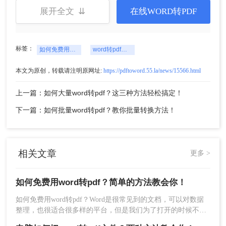
展开全文 ⇊
在线WORD转PDF
标签：
如何免费用word转pdf
word转pdf文件
本文为原创，转载请注明原网址:
https://pdftoword.55.la/news/15566.html
3、Word文档上传后可自定义设置转换条件，然后点击开始转
上一篇：如何大量word转pdf？这三种方法轻松搞定！
换。
下一篇：如何批量word转pdf？教你批量转换方法！
相关文章
更多 >
如何免费用word转pdf？简单的方法教会你！
如何免费用word转pdf？Word是很常见到的文档，可以对数据
整理，也很适合很多样的平台，但是我们为了打开的时候不会
乱码，传输接受也很方便，这种文件可以提供的安全性较高，
4、转换完成，下载文件就行了。