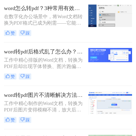
方法。
word怎么转pdf？3种常用有效方法！
在数字化办公场景中，将Word文档转
换为PDF格式已成为刚需——它能确
保文档格式稳定、防止篡改，同时便
赞
踩
于跨平台共享与打印。那么word怎么
转pdf呢？本文聚焦免费、高效、无广
告干扰的转换方案，精选3种被百度
word转pdf后格式乱了怎么办？5种高效修复方法（2026实测指南）
搜索收录率高的方法。每个步骤均经
工作中精心排版的Word文档，转换为
实测验证，附带操作图标指引，助你
PDF后却出现字体替换、图片跑偏、
10分钟内搞定转换，避免踩坑！
表格错位、页数增多等"排版灾难"，
赞
踩
不仅影响专业形象，更可能因格式问
题导致重要文档被退回。别再反复重
转！那么word转pdf后格式乱了怎么办
word转pdf图片不清晰解决方法：5种高清转换方法（2026实测指南）
呢？本文直击痛点，提供可立即执行
工作中精心制作的Word文档，转换为
的修复方案，助您10分钟内恢复完美
PDF后图片变得模糊不清，放大后出
排版！
现马赛克、细节丢失……这些"清晰
赞
踩
度灾难"不仅影响专业形象，更可能
导致重要图表、照片无法使用。别再
忍受模糊图片！本文直击痛点，提供