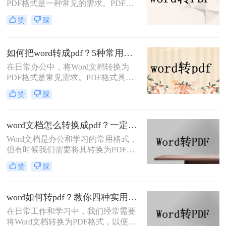
PDF格式是一种常见的需求。PDF格
式具有跨平台、保持原始格式等优
赞
踩
点，使得在不同设备和操作系统上查
看和打印文档时保持一致性。那么
word怎么转换成pdf呢？本文将介绍四
如何把word转成pdf？5种常用的转换方法详解！
种将Word文档转换为PDF的方法，以
在日常办公中，将Word文档转换为
满足不同用户的需求。
PDF格式是常见需求。PDF格式具有
跨平台兼容性强、格式固定、不易被
赞
踩
篡改等优势，尤其适合用于正式文件
分发或打印。那么如何把word转成pdf
呢？本文将介绍5种常用的转换方
word文档怎么转换成pdf？一定要试试这四种方法！
法，涵盖从免费工具到专业软件的多
Word文档是办公和学习的常用格式，
种选择。
但有时候我们需要将其转换为PDF格
式，以确保文档内容的稳定性和可读
赞
踩
性。PDF格式可以保留文档的原始格
式和布局，使得在不同设备和软件上
查看时都能保持一致性。那么word文
word如何转pdf？教你四种实用的转PDF方法！
档怎么转换成pdf呢？下面将介绍四种
在日常工作和学习中，我们经常需要
将Word文档转换成PDF的方法，帮助
将Word文档转换为PDF格式，以便更
您轻松完成转换。