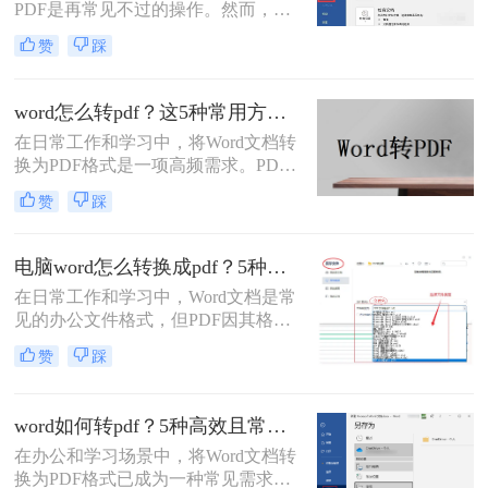
本。每个方法都包含完整操作步骤、
PDF是再常见不过的操作。然而，很
优缺点分析和注意事项，帮助你根据
多用户都遇到过这样的困扰：明明在
赞
踩
实际需求选择最合适的方案。
Word里排版整齐的文档，转成PDF后
却出现文字错位、表格变形、图片跑
偏、页码丢失等问题。尤其是在提交
word怎么转pdf？这5种常用方法了解一下！
重要报告、学术论文或投标文件时，
在日常工作和学习中，将Word文档转
排版错位不仅影响美观，更可能让专
换为PDF格式是一项高频需求。PDF
业形象大打折扣。那么word转pdf排版
格式以其格式固定、兼容性强的特
错位怎么办？本文结合多年办公实战
赞
踩
点，成为文件共享和打印的首选。那
经验，整理出5种经过验证的有效方
么word怎么转pdf呢？本文将详细介绍
法，帮助您从根源上解决这一难题。
Word转PDF的常用方法，帮助您高效
电脑word怎么转换成pdf？5种详细方法全解析！
完成转换任务。
在日常工作和学习中，Word文档是常
见的办公文件格式，但PDF因其格式
固定、兼容性好、安全性高等特点，
赞
踩
成为跨平台共享和打印的首选。那么
电脑word怎么转换成pdf呢？本文将详
细介绍多种将电脑上的Word文档转换
word如何转pdf？5种高效且常用方法详解！
为PDF的方法，帮助您根据需求选择
在办公和学习场景中，将Word文档转
最合适的方案。
换为PDF格式已成为一种常见需求。