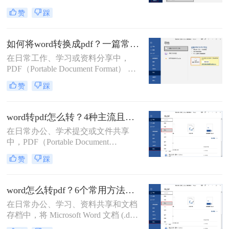
PDF格式因其兼容性强、排版稳定、
赞
踩
安全性高等特点，能够有效避免因设
备差异或软件版本不兼容导致的格式
错乱问题。那么word如何转pdf呢？本
如何将word转换成pdf？一篇常用方法详解！
文将详细介绍5种高效且常用的Word
在日常工作、学习或资料分享中，
转PDF方法，帮助用户根据实际需求
PDF（Portable Document Format） 因
选择最合适的方式。
其格式固定、兼容性强、易于打印和
赞
踩
加密等优点，成为文件传输和存档的
首选格式。而 Microsoft Word（.docx
或 .doc） 则是我们编辑文档的主要工
word转pdf怎么转？4种主流且高效方法详解！
具。将 Word 转换成 PDF 是一项非常
在日常办公、学术提交或文件共享
高频且实用的操作。那么如何将word
中，PDF（Portable Document
转换成pdf呢？本文将详细介绍几种主
Format，便携式文档格式）因其卓越
流、安全且高效的转换方法。
赞
踩
的跨平台一致性、不易编辑的特性和
固定的排版格式，已成为文件分发的
首选。而Microsoft Word则是我们创作
word怎么转pdf？6个常用方法详解！
和编辑文档最常用的工具。因此，掌
在日常办公、学习、资料共享和文档
握如何将Word文档完美地转换为
存档中，将 Microsoft Word 文档 (.doc,
PDF，是每个现代办公人士和学生的
.docx) 转换为 PDF (Portable Document
必备技能。