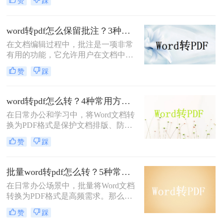
赞
踩
保持原样展示等优点，因此广泛应用
于文件分享、打印和存档。那么电脑
上word文档转pdf怎么转呢？本文将介
word转pdf怎么保留批注？3种方法帮你轻松转换！
绍两种将Word文档转换为PDF的方
在文档编辑过程中，批注是一项非常
法。
有用的功能，它允许用户在文档中直
接添加注释、提醒或反馈。然而，当
赞
踩
将Word文档转换为PDF格式时，很多
用户发现批注信息丢失了。这确实是
一个令人头疼的问题，因为批注往往
word转pdf怎么转？4种常用方法详解！
承载着重要的信息。那么，word转pdf
在日常办公和学习中，将Word文档转
怎么保留批注呢？本文将为您提供解
换为PDF格式是保护文档排版、防止
决方案。
篡改的重要需求。那么word转pdf怎么
赞
踩
转呢？本文将介绍几种常用方法，帮
助您选择最适合的方式。
批量word转pdf怎么转？5种常用方法详解！
在日常办公场景中，批量将Word文档
转换为PDF格式是高频需求。那么批
量word转pdf怎么转呢？本文从四种主
赞
踩
流转换方案，适合不同场景和用户需