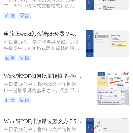
脑上word怎么转pdf呢？
中，PDF（便携式文档格式）因其卓
越的跨平台一致性、格式固定性和安
赞
踩
全性，已成为文件分发的首选格式。
而Microsoft Word作为最主流的文档编
辑工具，将其创作的文档转换为PDF
电脑上word怎么转pdf免费？4种高效的方法详解！
是一项高频且关键的操作。尽管操作
在日常办公、学习资料共享或正式文
看似简单，但不同的转换方法在效
件提交中，PDF格式因其卓越的跨平
果、效率和应用场景上却大相径庭。
台兼容性、固定的排版格式以及良好
那么word怎么转pdf呢？
赞
踩
的安全性，几乎成为了标准文件格
式。而Microsoft Word作为最主流的文
档编辑工具，我们经常需要将其编辑
Word转PDF如何批量转换？4种高效方法详解！
好的文档转换为PDF。
在日常办公中，将Word文档转换为
PDF是最常见的需求之一。但如果你
手头有几十个甚至上百个Word文件需
赞
踩
要逐一转换，手动操作无疑会消耗大
量时间。那么，word转pdf如何批量转
换？本文将为你介绍4种经过验证的
Word转PDF排版错位怎么办？5种有效方法彻底解决排版错位问题！
高效方法，涵盖办公软件自带功能、
专业转换工具、在线服务以及编程脚
在日常办公中，将Word文档转换为