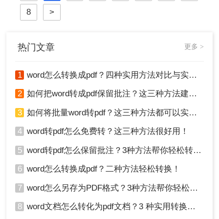
地转换为PDF，是每个职场人士和学
8
>
生的必备技能。尽管Word内置了转换
功能，但在不同场景下，单一方法可
能无法满足我们对效率、质量或安全
性的全部要求。那么word怎么转pdf
热门文章
更多 >
呢？本文将系统性地
1
word怎么转换成pdf？四种实用方法对比与实操指南（附详细表格）！
2
如何把word转成pdf保留批注？这三种方法建议收藏！
3
如何将批量word转pdf？这三种方法都可以实现批量转换
4
word转pdf怎么免费转？这三种方法很好用！
5
word转pdf怎么保留批注？3种方法帮你轻松转换！
6
word怎么转换成pdf？二种方法轻松转换！
7
word怎么另存为PDF格式？3种方法帮你轻松转换!
8
word文档怎么转化为pdf文档？3 种实用转换方法，完美保留原文档格式！