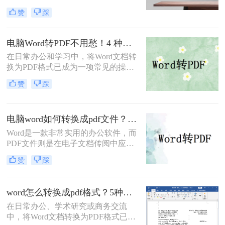
好地保存、分享和打印文件。PDF格
赞
踩
式具有跨平台兼容性好、不易被篡改
等优点，因此得到了广泛应用。那么
Word如何转PDF呢？本文将介绍四种
电脑Word转PDF不用愁！4 种转换方法还能压缩文件体积！
实用的Word转PDF的方法，帮助读者
在日常办公和学习中，将Word文档转
轻松实现文档格式的转换。
换为PDF格式已成为一项常见的操
作。PDF格式以其高度的兼容性、稳
赞
踩
定性和安全性，在文档分享、分发和
保存方面表现出色。那么电脑word转
PDF怎么转呢？本文将介绍四种将
电脑word如何转换成pdf文件？教你4个方法轻松完成转换任务！
Word转换为PDF的方法。
Word是一款非常实用的办公软件，而
PDF文件则是在电子文档传阅中应用
广泛的格式，因此很多人常常需要将
赞
踩
Word文件转换成PDF文件。那么电脑
word如何转换成pdf文件呢？在本文
中，我将为大家介绍四种简单的方
word怎么转换成pdf格式？5种高效方法详解与场景应用！
法，帮助你快速将电脑上的Word文件
在日常办公、学术研究或商务交流
转换成PDF格式。
中，将Word文档转换为PDF格式已成