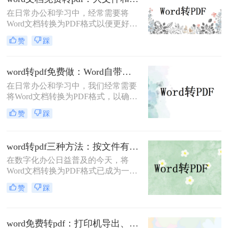
法来实现这一转换。
在日常办公和学习中，经常需要将
Word文档转换为PDF格式以便更好地
分享、打印或存档。PDF格式具有跨
赞
踩
平台兼容性好、文件保护性强、打印
效果一致等优点，因此被广泛应用于
文件分享。那么word文档如何免费转
word转pdf免费做：Word自带导出和在线工具效果差在哪！
换成pdf呢？本文将详细介绍几种常用
在日常办公和学习中，我们经常需要
的方法来实现这一目标。
将Word文档转换为PDF格式，以确保
文档的稳定性和兼容性，便于分享和
赞
踩
打印。那么word转pdf怎么转免费呢？
本文将介绍两种免费且实用的Word转
PDF方法。
word转pdf三种方法：按文件有没有图片和公式分开选！
在数字化办公日益普及的今天，将
Word文档转换为PDF格式已成为一项
基本且重要的技能。PDF格式因其跨
赞
踩
平台兼容性、格式稳定性和安全性，
成为许多正式场合的首选文档格式。
那么word转pdf怎么转呢？本文将介绍
word免费转pdf：打印机导出、Word自带、在线工具三选一！
三种将Word转换为PDF的方法。