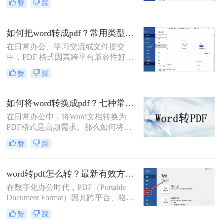
赞
踩
Format) 格式是一项非常普遍且重要的
需求。PDF 格式以其跨平台兼容性
强、排版固定、易于打印、文件大小
如何把word转成pdf？常用类型方法解析！
相对可控以及良好的安全性而广受欢
在日常办公、学习交流或文件提交
迎。那么word怎么转pdf呢？本文将详
中，PDF 格式因其跨平台兼容性好、
细介绍几种最常用、最便捷的 Word
格式不易被随意修改、体积相对可
转 PDF 方法，帮助你轻松应对各种转
赞
踩
控、安全性较高等特点，成为文件分
换场景。
发和存档的首选格式。而 Microsoft
Word (.docx 或 .doc) 则是我们最常使
如何将word转换成pdf？七种常用方法深度解析！
用的文档编辑工具。因此，将 Word
在日常办公中，将Word文档转换为
文档高效、准确地转换为 PDF 就成了
PDF格式是高频需求。那么如何将
必备技能。
word转换成pdf呢？本文综合七种主流
赞
踩
转换方式，助您根据实际需求选择最
优方案。
word转pdf怎么转？最新有效方法全解析！
在数字化办公时代，PDF（Portable
Document Format）因其跨平台、格式
固定、不易被编辑的特性，已成为文
赞
踩
档分发、归档和打印的首选格式。而