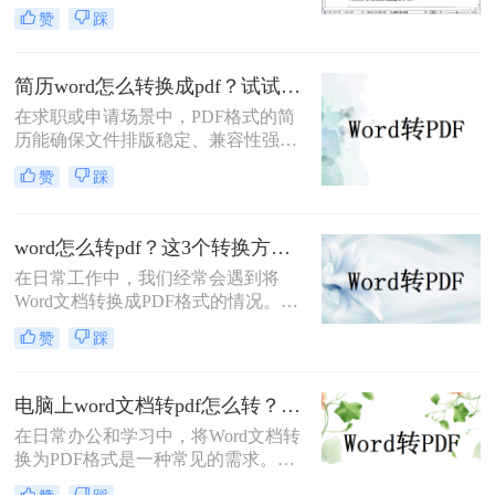
为一项不可或缺的技能。
赞
踩
PDF（Portable Document Format）以
其跨平台、格式固定、易于分发且安
全性高的特点，成为文件归档、传阅
简历word怎么转换成pdf？试试这5种常用转换方法！
和打印的首选格式。然而，许多用户
在求职或申请场景中，PDF格式的简
仅知其一，不知其二，往往在转换过
历能确保文件排版稳定、兼容性强，
程中遇到格式错乱、体积过大或无法
避免因不同设备或软件打开导致格式
编辑等问题。
赞
踩
错乱。那么简历word怎么转换成pdf
呢？本文将介绍多种将Word简历
（.docx）转换为PDF的方法，帮助您
word怎么转pdf？这3个转换方法赶紧收藏起来
高效完成转换并提升简历的专业性。
在日常工作中，我们经常会遇到将
Word文档转换成PDF格式的情况。
PDF格式不仅可以保留文档的格式和
赞
踩
布局，还可以保证文档在不同设备上
的显示效果一致。本文将详细介绍
word怎么转PDF，以及一些常见的
电脑上word文档转pdf怎么转？教你二种实用转换方法！
Word转PDF问题。
在日常办公和学习中，将Word文档转
换为PDF格式是一种常见的需求。
PDF格式具有跨平台、不易被篡改和