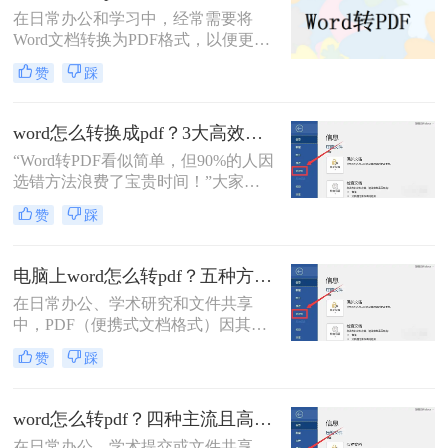
在日常办公和学习中，经常需要将
Word文档转换为PDF格式，以便更好
地分享、打印或存档。那么word怎么
赞
踩
转换成pdf免费呢？本文将介绍三种免
费将Word转换成PDF的方法。
word怎么转换成pdf？3大高效方法详解，职场人必备技能！
“Word转PDF看似简单，但90%的人因
选错方法浪费了宝贵时间！”大家
好，我是小编——一位深耕电脑办公
赞
踩
软件测评多年的IT博主。在日常工作
中，我常收到读者反馈：“文档转换
后格式错乱，还得手动调整，太折腾
电脑上word怎么转pdf？五种方法详解！
了！”尤其对于职场办公人群和自媒
在日常办公、学术研究和文件共享
体创作者而言，Word转PDF的需求高
中，PDF（便携式文档格式）因其跨
频且关键：报告提交、合同归档、内
平台、格式固定、不易被篡改的特
容分发……任何格式失误都可能导致
赞
踩
性，已成为文件分发的标准格式。而
专业形象受损。
Microsoft Word作为最主流的文档编辑
工具，将其内容完美转换为PDF，是
word怎么转pdf？四种主流且高效全解析！
几乎每个人都会遇到的需求。那么电
在日常办公、学术提交或文件共享