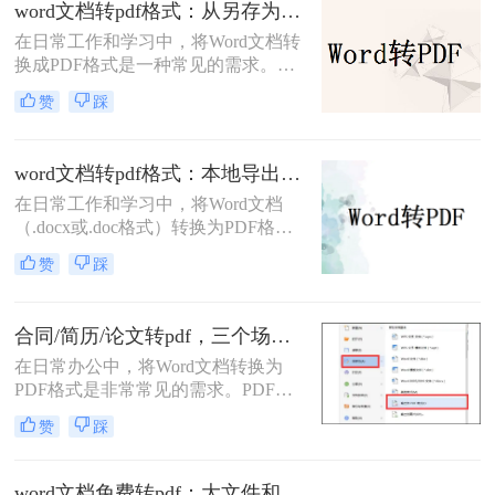
word文档转pdf格式：从另存为到在线工具，三种路径各有取舍！
批注呢？本文将介绍三种简单有效的
在日常工作和学习中，将Word文档转
方法来帮助您将Word文档转成PDF并
换成PDF格式是一种常见的需求。
保留批注。
PDF格式不仅能够保持文档的原貌，
赞
踩
确保在不同平台和设备上呈现一致的
效果，还能防止他人随意修改内容。
那么如何将word文档转换成pdf格式
word文档转pdf格式：本地导出和在线工具怎么选！
呢？本文将介绍三种高效且易于操作
在日常工作和学习中，将Word文档
的Word文档转换成PDF的方法，帮助
（.docx或.doc格式）转换为PDF格式
读者轻松应对这一需求。
是一项常见的需求。PDF文件因其跨
赞
踩
平台兼容性、保持文档格式不变以及
易于分享和打印的特点而备受欢迎。
那么word文档怎么转换成pdf格式​呢？
合同/简历/论文转pdf，三个场景各自用什么方法快！
本文将详细介绍两种将Word文档转换
在日常办公中，将Word文档转换为
成PDF格式的方法。
PDF格式是非常常见的需求。PDF文
件具有跨平台兼容性、保持文档格式
赞
踩
一致性和不可编辑性的特点，非常适
合用于分享和存档。那么如何把word
转换pdf呢？本文将介绍三种常用的方
word文档免费转pdf：大文件和小文件别用同一个方法！