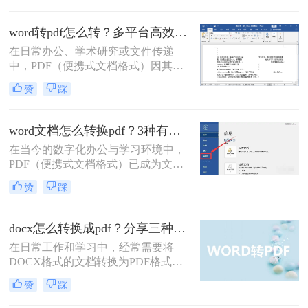
Microsoft Word则是我们创作和编辑内
容的主要工具。因此，将Word文档完
word转pdf怎么转？多平台高效转换方法详解！
美地转换为PDF，是一项几乎每个人
在日常办公、学术研究或文件传递
都会遇到的核心需求。
中，PDF（便携式文档格式）因其跨
平台、格式固定、不易被篡改的特
赞
踩
性，已成为文件分发和归档的首选格
式。而Microsoft Word作为最主流的文
档编辑工具，我们经常需要将其编辑
word文档怎么转换pdf？3种有效方法详解！
好的文档转换为PDF。无论是为了提
在当今的数字化办公与学习环境中，
交作业、发送简历，还是发布报告，
PDF（便携式文档格式）已成为文件
一个高质量的PDF转换至关重要。
分发、打印和归档的事实标准。它能
赞
踩
够完美保留原始文档的格式、字体和
布局，无论在哪台设备上打开，视觉
效果都完全一致。相比之下，Word文
docx怎么转换成pdf？分享三种常见转换方法！
档则可能因软件版本、字体缺失或设
在日常工作和学习中，经常需要将
置差异而出现排版错乱。因此，将
DOCX格式的文档转换为PDF格式，
Word文档转换为PDF是一项高频且至
以确保在不同设备和软件上的格式一
关重要的技能。那么word文档怎么转
赞
踩
致性。那么docx怎么转换成pdf呢？本
换pdf呢？
文将介绍三种常见的DOCX转PDF的