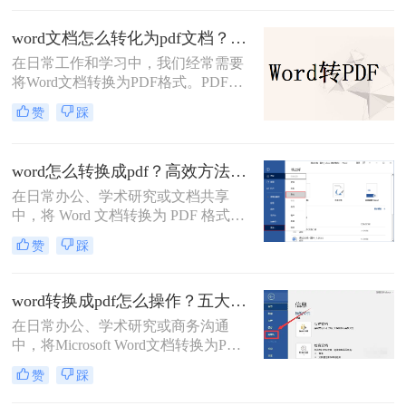
求。
word文档怎么转化为pdf文档？3 种实用转换方法，完美保留原文档格式！
在日常工作和学习中，我们经常需要
将Word文档转换为PDF格式。PDF文
件不仅格式稳定、兼容性强，还能保
赞
踩
持文档的原始布局和格式，使得文档
在不同设备和操作系统上都能保持一
致的显示效果。本文将详细介绍word
word怎么转换成pdf？高效方法与专业建议！
文档怎么转化为pdf文档，并给出多种
在日常办公、学术研究或文档共享
方法及其步骤。
中，将 Word 文档转换为 PDF 格式已
成为刚需。PDF 格式的跨平台一致
赞
踩
性、防篡改特性和专业外观使其成为
文档分发的标准选择。那么word怎么
转换成pdf呢？本文将深入探讨多种高
word转换成pdf怎么操作？五大方法详解！
效转换方法，涵盖不同场景需求，助
在日常办公、学术研究或商务沟通
您轻松实现完美转换。
中，将Microsoft Word文档转换为PDF
格式已成为一项不可或缺的技能。
赞
踩
PDF（Portable Document Format）以
其出色的跨平台兼容性、格式固定性