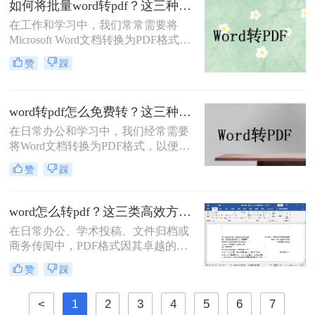
如何将批量word转pdf？这三种方法都可以实现批量转换
可立即执行的word转pdf图片不清晰解
在工作和学习中，我们常常需要将
决方法，助您10分钟内获得印刷级清
Microsoft Word文档转换为PDF格式，
晰度！
以确保文档的布局和格式在任何设备
赞
踩
上都能保持一致。手动逐个转换多个
Word文档不仅耗时，而且效率低下。
那么如何将批量word转pdf呢？本文将
word转pdf怎么免费转？这三种方法很好用！
向您介绍几种批量将Word文档转换为
PDF的有效方法，帮助您节省时间，
在日常办公和学习中，我们经常需要
提高工作效率。
将Word文档转换为PDF格式，以便在
不同设备和平台上保持一致的排版和
赞
踩
可读性。虽然市面上有很多专业的
PDF转换软件，但一些用户可能希望
寻找免费的方法来实现Word转PDF。
word怎么转pdf？这三类高效方法必知！
那么word转pdf怎么免费转呢？下面，
在日常办公、学术投稿、文件归档或
我们将介绍几种免费转换Word为PDF
商务传阅中，PDF格式因其卓越的跨
的方法。
平台一致性、不易被随意编辑的特性
赞
踩
和专业的视觉效果，已成为文件分发
的标准格式。而Microsoft Word作为最
<
1
2
3
4
5
6
7
主流的文档编辑工具，将其内容完美