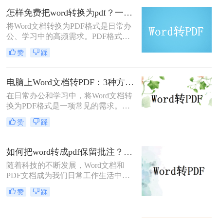
以及安全性，成为文件分发和归档的
怎样免费把word转换为pdf？一文掌握所有常用方法！
首选格式。无论是提交简历、发布报
将Word文档转换为PDF格式是日常办
告还是共享论文，一个高质量的PDF
公、学习中的高频需求。PDF格式能
文件能确保在任何设备上呈现的效果
确保文件内容在不同设备上显示一
都与您的初衷一致。尽管Word转PDF
赞
踩
致，且不易被篡改。那么怎样免费把
看似简单，但其中却隐藏着许多影响
word转换为pdf呢？本文将全面解析5
最终效果的细节
种免费转换方法，助你高效完成转
电脑上Word文档转PDF：3种方法按文档复杂度选，公式多的别用在线工具！
换。
在日常办公和学习中，将Word文档转
换为PDF格式是一项常见的需求。
PDF格式因其跨平台兼容性、格式稳
赞
踩
定性和安全性而备受青睐。那么电脑
上word文档怎么转化为pdf格式呢？本
文将详细介绍三种将Word文档转换为
如何把word转成pdf保留批注？这三种方法建议收藏！
PDF的方法。
随着科技的不断发展，Word文档和
PDF文档成为我们日常工作生活中经
常遇到的文件格式。在某些情况下，
赞
踩
我们需要将Word文档转换为PDF格
式，并且希望保留原有文档中的批注
内容。那么，如何把word转成pdf保留