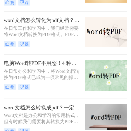
赞
踩
流转换方案，适合不同场景和用户需
求。
word文档怎么转化为pdf文档？3 种实用转换方法，完美保留原文档格式！
在日常工作和学习中，我们经常需要
将Word文档转换为PDF格式。PDF文
件不仅格式稳定、兼容性强，还能保
赞
踩
持文档的原始布局和格式，使得文档
在不同设备和操作系统上都能保持一
致的显示效果。本文将详细介绍word
电脑Word转PDF不用愁！4 种转换方法还能压缩文件体积！
文档怎么转化为pdf文档，并给出多种
在日常办公和学习中，将Word文档转
方法及其步骤。
换为PDF格式已成为一项常见的操
作。PDF格式以其高度的兼容性、稳
赞
踩
定性和安全性，在文档分享、分发和
保存方面表现出色。那么电脑word转
PDF怎么转呢？本文将介绍四种将
word文档怎么转换成pdf？一定要试试这四种方法！
Word转换为PDF的方法。
Word文档是办公和学习的常用格式，
但有时候我们需要将其转换为PDF格
式，以确保文档内容的稳定性和可读