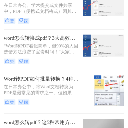
好的文档转换为PDF。
在日常办公、学术提交或文件共享
中，PDF（便携式文档格式）因其卓
越的跨平台一致性、格式固定性和安
赞
踩
全性，已成为文件分发的首选格式。
而Microsoft Word作为最主流的文档编
辑工具，将其创作的文档转换为PDF
word怎么转换成pdf？3大高效方法详解，职场人必备技能！
是一项高频且关键的操作。尽管操作
“Word转PDF看似简单，但90%的人因
看似简单，但不同的转换方法在效
选错方法浪费了宝贵时间！”大家
果、效率和应用场景上却大相径庭。
好，我是小编——一位深耕电脑办公
那么word怎么转pdf呢？
赞
踩
软件测评多年的IT博主。在日常工作
中，我常收到读者反馈：“文档转换
后格式错乱，还得手动调整，太折腾
Word转PDF如何批量转换？4种高效方法详解！
了！”尤其对于职场办公人群和自媒
在日常办公中，将Word文档转换为
体创作者而言，Word转PDF的需求高
PDF是最常见的需求之一。但如果你
频且关键：报告提交、合同归档、内
手头有几十个甚至上百个Word文件需
容分发……任何格式失误都可能导致
赞
踩
要逐一转换，手动操作无疑会消耗大
专业形象受损。
量时间。那么，word转pdf如何批量转
换？本文将为你介绍4种经过验证的
word怎么转pdf？这5种常用方法了解一下！
高效方法，涵盖办公软件自带功能、