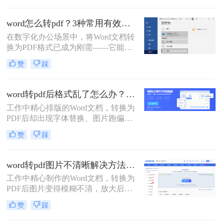
文将介绍三种常见的DOCX转PDF的
方法。
word怎么转pdf？3种常用有效方法！
在数字化办公场景中，将Word文档转
换为PDF格式已成为刚需——它能确
保文档格式稳定、防止篡改，同时便
赞
踩
于跨平台共享与打印。那么word怎么
转pdf呢？本文聚焦免费、高效、无广
告干扰的转换方案，精选3种被百度
word转pdf后格式乱了怎么办？5种高效修复方法（2026实测指南）
搜索收录率高的方法。每个步骤均经
工作中精心排版的Word文档，转换为
实测验证，附带操作图标指引，助你
PDF后却出现字体替换、图片跑偏、
10分钟内搞定转换，避免踩坑！
表格错位、页数增多等"排版灾难"，
赞
踩
不仅影响专业形象，更可能因格式问
题导致重要文档被退回。别再反复重
转！那么word转pdf后格式乱了怎么办
word转pdf图片不清晰解决方法：5种高清转换方法（2026实测指南）
呢？本文直击痛点，提供可立即执行
工作中精心制作的Word文档，转换为
的修复方案，助您10分钟内恢复完美
PDF后图片变得模糊不清，放大后出
排版！
现马赛克、细节丢失……这些"清晰
赞
踩
度灾难"不仅影响专业形象，更可能
导致重要图表、照片无法使用。别再