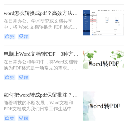
呢？本文将介绍多种将Word简历
（.docx）转换为PDF的方法，帮助您
word怎么转换成pdf？高效方法与专业建议！
高效完成转换并提升简历的专业性。
在日常办公、学术研究或文档共享
中，将 Word 文档转换为 PDF 格式已
成为刚需。PDF 格式的跨平台一致
赞
踩
性、防篡改特性和专业外观使其成为
文档分发的标准选择。那么word怎么
转换成pdf呢？本文将深入探讨多种高
电脑上Word文档转PDF：3种方法按文档复杂度选，公式多的别用在线工具！
效转换方法，涵盖不同场景需求，助
在日常办公和学习中，将Word文档转
您轻松实现完美转换。
换为PDF格式是一项常见的需求。
PDF格式因其跨平台兼容性、格式稳
赞
踩
定性和安全性而备受青睐。那么电脑
上word文档怎么转化为pdf格式呢？本
文将详细介绍三种将Word文档转换为
如何把word转成pdf保留批注？这三种方法建议收藏！
PDF的方法。
随着科技的不断发展，Word文档和
PDF文档成为我们日常工作生活中经
常遇到的文件格式。在某些情况下，
赞
踩
我们需要将Word文档转换为PDF格
式，并且希望保留原有文档中的批注