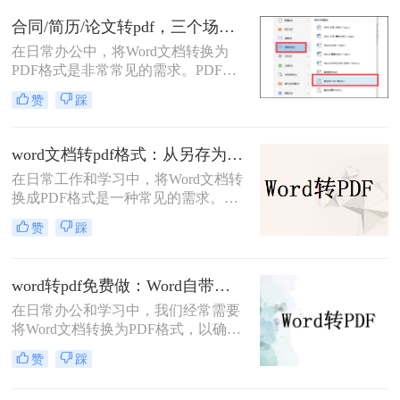
内容。那么，如何把word转成pdf保留
合同/简历/论文转pdf，三个场景各自用什么方法快！
批注呢？本文将介绍三种简单有效的
在日常办公中，将Word文档转换为
方法来帮助您将Word文档转成PDF并
PDF格式是非常常见的需求。PDF文
保留批注。
件具有跨平台兼容性、保持文档格式
赞
踩
一致性和不可编辑性的特点，非常适
合用于分享和存档。那么如何把word
转换pdf呢？本文将介绍三种常用的方
word文档转pdf格式：从另存为到在线工具，三种路径各有取舍！
法来实现这一转换。
在日常工作和学习中，将Word文档转
换成PDF格式是一种常见的需求。
PDF格式不仅能够保持文档的原貌，
赞
踩
确保在不同平台和设备上呈现一致的
效果，还能防止他人随意修改内容。
那么如何将word文档转换成pdf格式
word转pdf免费做：Word自带导出和在线工具效果差在哪！
呢？本文将介绍三种高效且易于操作
在日常办公和学习中，我们经常需要
的Word文档转换成PDF的方法，帮助
将Word文档转换为PDF格式，以确保
读者轻松应对这一需求。
文档的稳定性和兼容性，便于分享和
赞
踩
打印。那么word转pdf怎么转免费呢？
本文将介绍两种免费且实用的Word转