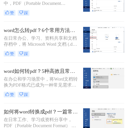
中，PDF（Portable Document
业形象大打折扣。那么word转pdf排版
Format，便携式文档格式）因其卓越
错位怎么办？本文结合多年办公实战
赞
踩
的跨平台一致性、不易编辑的特性和
经验，整理出5种经过验证的有效方
固定的排版格式，已成为文件分发的
法，帮助您从根源上解决这一难题。
首选。而Microsoft Word则是我们创作
word怎么转pdf？6个常用方法详解！
和编辑文档最常用的工具。因此，掌
在日常办公、学习、资料共享和文档
握如何将Word文档完美地转换为
存档中，将 Microsoft Word 文档 (.doc,
PDF，是每个现代办公人士和学生的
.docx) 转换为 PDF (Portable Document
必备技能。
赞
踩
Format) 格式是一项非常普遍且重要的
需求。PDF 格式以其跨平台兼容性
强、排版固定、易于打印、文件大小
word如何转pdf？5种高效且常用方法详解！
相对可控以及良好的安全性而广受欢
在办公和学习场景中，将Word文档转
迎。那么word怎么转pdf呢？本文将详
换为PDF格式已成为一种常见需求。
细介绍几种最常用、最便捷的 Word
PDF格式因其兼容性强、排版稳定、
转 PDF 方法，帮助你轻松应对各种转
赞
踩
安全性高等特点，能够有效避免因设
换场景。
备差异或软件版本不兼容导致的格式
错乱问题。那么word如何转pdf呢？本
如何将word转换成pdf？一篇常用方法详解！
文将详细介绍5种高效且常用的Word
在日常工作、学习或资料分享中，
转PDF方法，帮助用户根据实际需求
PDF（Portable Document Format） 因
选择最合适的方式。