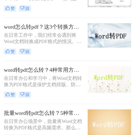
为一项不可或缺的技能。
都与您的初衷一致。尽管Word转PDF
赞
踩
PDF（Portable Document Format）以
看似简单，但其中却隐藏着许多影响
其跨平台、格式固定、易于分发且安
最终效果的细节
全性高的特点，成为文件归档、传阅
word怎么转pdf？这3个转换方法赶紧收藏起来
和打印的首选格式。然而，许多用户
在日常工作中，我们经常会遇到将
仅知其一，不知其二，往往在转换过
Word文档转换成PDF格式的情况。
程中遇到格式错乱、体积过大或无法
PDF格式不仅可以保留文档的格式和
编辑等问题。
赞
踩
布局，还可以保证文档在不同设备上
的显示效果一致。本文将详细介绍
word怎么转PDF，以及一些常见的
word转pdf怎么转？4种常用方法详解！
Word转PDF问题。
在日常办公和学习中，将Word文档转
换为PDF格式是保护文档排版、防止
篡改的重要需求。那么word转pdf怎么
赞
踩
转呢？本文将介绍几种常用方法，帮
助您选择最适合的方式。
批量word转pdf怎么转？5种常用方法详解！
在日常办公场景中，批量将Word文档
转换为PDF格式是高频需求。那么批
量word转pdf怎么转呢？本文从四种主