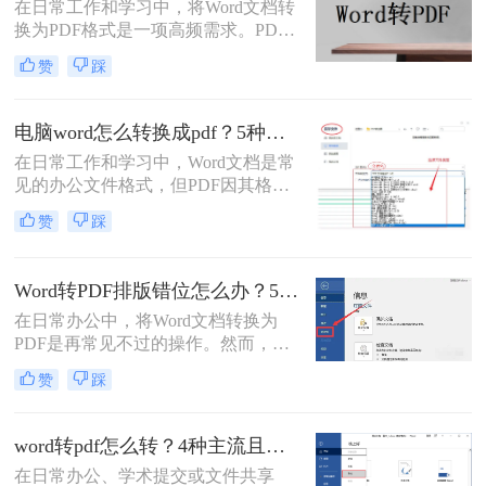
专业转换工具、在线服务以及编程脚
在日常工作和学习中，将Word文档转
本。每个方法都包含完整操作步骤、
换为PDF格式是一项高频需求。PDF
优缺点分析和注意事项，帮助你根据
格式以其格式固定、兼容性强的特
赞
踩
实际需求选择最合适的方案。
点，成为文件共享和打印的首选。那
么word怎么转pdf呢？本文将详细介绍
Word转PDF的常用方法，帮助您高效
电脑word怎么转换成pdf？5种详细方法全解析！
完成转换任务。
在日常工作和学习中，Word文档是常
见的办公文件格式，但PDF因其格式
固定、兼容性好、安全性高等特点，
赞
踩
成为跨平台共享和打印的首选。那么
电脑word怎么转换成pdf呢？本文将详
细介绍多种将电脑上的Word文档转换
Word转PDF排版错位怎么办？5种有效方法彻底解决排版错位问题！
为PDF的方法，帮助您根据需求选择
在日常办公中，将Word文档转换为
最合适的方案。
PDF是再常见不过的操作。然而，很
多用户都遇到过这样的困扰：明明在
赞
踩
Word里排版整齐的文档，转成PDF后
却出现文字错位、表格变形、图片跑
偏、页码丢失等问题。尤其是在提交
word转pdf怎么转？4种主流且高效方法详解！
重要报告、学术论文或投标文件时，
在日常办公、学术提交或文件共享
排版错位不仅影响美观，更可能让专