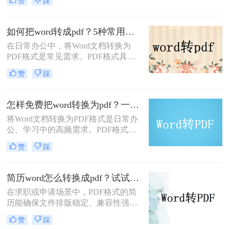
赞
踩
性。PDF格式可以保留文档的原始格
式和布局，使得在不同设备和软件上
查看时都能保持一致性。那么word文
如何把word转成pdf？5种常用的转换方法详解！
档怎么转换成pdf呢？下面将介绍四种
在日常办公中，将Word文档转换为
将Word文档转换成PDF的方法，帮助
PDF格式是常见需求。PDF格式具有
您轻松完成转换。
跨平台兼容性强、格式固定、不易被
赞
踩
篡改等优势，尤其适合用于正式文件
分发或打印。那么如何把word转成pdf
呢？本文将介绍5种常用的转换方
怎样免费把word转换为pdf？一文掌握所有常用方法！
法，涵盖从免费工具到专业软件的多
将Word文档转换为PDF格式是日常办
种选择。
公、学习中的高频需求。PDF格式能
确保文件内容在不同设备上显示一
赞
踩
致，且不易被篡改。那么怎样免费把
word转换为pdf呢？本文将全面解析5
种免费转换方法，助你高效完成转
简历word怎么转换成pdf？试试这5种常用转换方法！
换。
在求职或申请场景中，PDF格式的简
历能确保文件排版稳定、兼容性强，
避免因不同设备或软件打开导致格式
赞
踩
错乱。那么简历word怎么转换成pdf