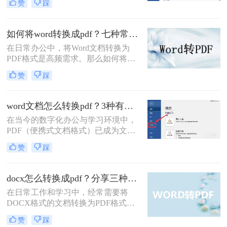
赞
踩
控、安全性较高等特点，成为文件分
发和存档的首选格式。而 Microsoft
Word (.docx 或 .doc) 则是我们最常使
如何将word转换成pdf？七种常用方法深度解析！
用的文档编辑工具。因此，将 Word
在日常办公中，将Word文档转换为
文档高效、准确地转换为 PDF 就成了
PDF格式是高频需求。那么如何将
必备技能。
word转换成pdf呢？本文综合七种主流
赞
踩
转换方式，助您根据实际需求选择最
优方案。
word文档怎么转换pdf？3种有效方法详解！
在当今的数字化办公与学习环境中，
PDF（便携式文档格式）已成为文件
分发、打印和归档的事实标准。它能
赞
踩
够完美保留原始文档的格式、字体和
布局，无论在哪台设备上打开，视觉
效果都完全一致。相比之下，Word文
docx怎么转换成pdf？分享三种常见转换方法！
档则可能因软件版本、字体缺失或设
在日常工作和学习中，经常需要将
置差异而出现排版错乱。因此，将
DOCX格式的文档转换为PDF格式，
Word文档转换为PDF是一项高频且至
以确保在不同设备和软件上的格式一
关重要的技能。那么word文档怎么转
赞
踩
致性。那么docx怎么转换成pdf呢？本
换pdf呢？