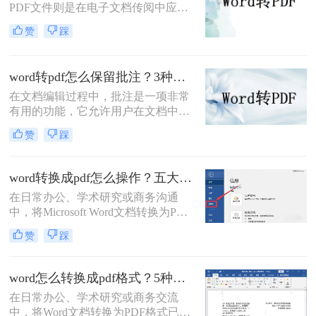
PDF文件则是在电子文档传阅中应用
广泛的格式，因此很多人常常需要将
赞
踩
Word文件转换成PDF文件。那么电脑
word如何转换成pdf文件呢？在本文
中，我将为大家介绍四种简单的方
word转pdf怎么保留批注？3种方法帮你轻松转换！
法，帮助你快速将电脑上的Word文件
在文档编辑过程中，批注是一项非常
转换成PDF格式。
有用的功能，它允许用户在文档中直
接添加注释、提醒或反馈。然而，当
赞
踩
将Word文档转换为PDF格式时，很多
用户发现批注信息丢失了。这确实是
一个令人头疼的问题，因为批注往往
word转换成pdf怎么操作？五大方法详解！
承载着重要的信息。那么，word转pdf
在日常办公、学术研究或商务沟通
怎么保留批注呢？本文将为您提供解
中，将Microsoft Word文档转换为PDF
决方案。
格式已成为一项不可或缺的技能。
赞
踩
PDF（Portable Document Format）以
其出色的跨平台兼容性、格式固定性
以及安全性，成为文件分发和归档的
word怎么转换成pdf格式？5种高效方法详解与场景应用！
首选格式。无论是提交简历、发布报
在日常办公、学术研究或商务交流
告还是共享论文，一个高质量的PDF
中，将Word文档转换为PDF格式已成
文件能确保在任何设备上呈现的效果