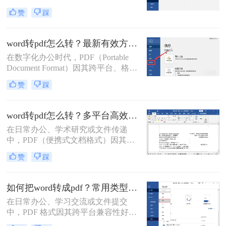
其格式固定、兼容性强、易于打印和
赞
踩
加密等优点，成为文件传输和存档的
首选格式。而 Microsoft Word（.docx
或 .doc） 则是我们编辑文档的主要工
word转pdf怎么转？最新有效方法全解析！
具。将 Word 转换成 PDF 是一项非常
在数字化办公时代，PDF（Portable
高频且实用的操作。那么如何将word
Document Format）因其跨平台、格式
转换成pdf呢？本文将详细介绍几种主
固定、不易被编辑的特性，已成为文
流、安全且高效的转换方法。
赞
踩
档分发、归档和打印的首选格式。而
Microsoft Word则是我们创作和编辑内
容的主要工具。因此，将Word文档完
word转pdf怎么转？多平台高效转换方法详解！
美地转换为PDF，是一项几乎每个人
在日常办公、学术研究或文件传递
都会遇到的核心需求。
中，PDF（便携式文档格式）因其跨
平台、格式固定、不易被篡改的特
赞
踩
性，已成为文件分发和归档的首选格
式。而Microsoft Word作为最主流的文
档编辑工具，我们经常需要将其编辑
如何把word转成pdf？常用类型方法解析！
好的文档转换为PDF。无论是为了提
在日常办公、学习交流或文件提交
交作业、发送简历，还是发布报告，
中，PDF 格式因其跨平台兼容性好、
一个高质量的PDF转换至关重要。
格式不易被随意修改、体积相对可