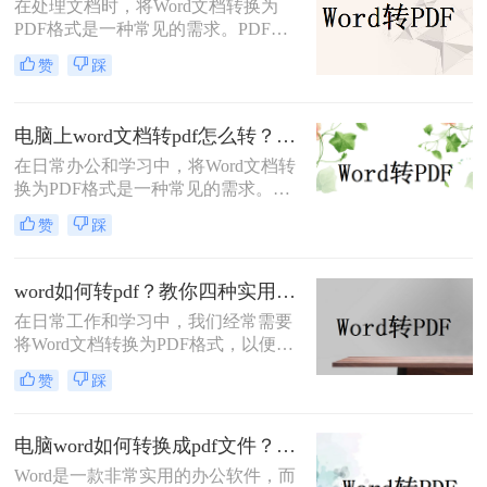
在处理文档时，将Word文档转换为
PDF格式是一种常见的需求。PDF格
式具有跨平台、保持原始格式等优
赞
踩
点，使得在不同设备和操作系统上查
看和打印文档时保持一致性。那么
word怎么转换成pdf呢？本文将介绍四
电脑上word文档转pdf怎么转？教你二种实用转换方法！
种将Word文档转换为PDF的方法，以
在日常办公和学习中，将Word文档转
满足不同用户的需求。
换为PDF格式是一种常见的需求。
PDF格式具有跨平台、不易被篡改和
赞
踩
保持原样展示等优点，因此广泛应用
于文件分享、打印和存档。那么电脑
上word文档转pdf怎么转呢？本文将介
word如何转pdf？教你四种实用的转PDF方法！
绍两种将Word文档转换为PDF的方
在日常工作和学习中，我们经常需要
法。
将Word文档转换为PDF格式，以便更
好地保存、分享和打印文件。PDF格
赞
踩
式具有跨平台兼容性好、不易被篡改
等优点，因此得到了广泛应用。那么
Word如何转PDF呢？本文将介绍四种
电脑word如何转换成pdf文件？教你4个方法轻松完成转换任务！
实用的Word转PDF的方法，帮助读者
Word是一款非常实用的办公软件，而
轻松实现文档格式的转换。