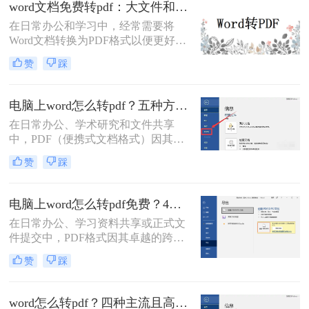
word文档免费转pdf：大文件和小文件别用同一个方法！
本文将详细介绍两种将Word文档转换
在日常办公和学习中，经常需要将
成PDF格式的方法。
Word文档转换为PDF格式以便更好地
分享、打印或存档。PDF格式具有跨
赞
踩
平台兼容性好、文件保护性强、打印
效果一致等优点，因此被广泛应用于
文件分享。那么word文档如何免费转
电脑上word怎么转pdf？五种方法详解！
换成pdf呢？本文将详细介绍几种常用
在日常办公、学术研究和文件共享
的方法来实现这一目标。
中，PDF（便携式文档格式）因其跨
平台、格式固定、不易被篡改的特
赞
踩
性，已成为文件分发的标准格式。而
Microsoft Word作为最主流的文档编辑
工具，将其内容完美转换为PDF，是
电脑上word怎么转pdf免费？4种高效的方法详解！
几乎每个人都会遇到的需求。那么电
在日常办公、学习资料共享或正式文
脑上word怎么转pdf呢？
件提交中，PDF格式因其卓越的跨平
台兼容性、固定的排版格式以及良好
赞
踩
的安全性，几乎成为了标准文件格
式。而Microsoft Word作为最主流的文
档编辑工具，我们经常需要将其编辑
word怎么转pdf？四种主流且高效全解析！