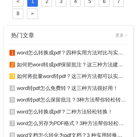
<
1
2
3
4
5
6
7
我们创作和编辑内容最常用的工具。
因此，将Word文档完美转换为PDF，
8
>
是一项至关重要的技能。
热门文章
更多 >
1
word怎么转换成pdf？四种实用方法对比与实操指南（附详细表格）！
2
如何把word转成pdf保留批注？这三种方法建议收藏！
3
如何将批量word转pdf？这三种方法都可以实现批量转换
4
word转pdf怎么免费转？这三种方法很好用！
5
word转pdf怎么保留批注？3种方法帮你轻松转换！
6
word怎么转换成pdf？二种方法轻松转换！
7
word怎么另存为PDF格式？3种方法帮你轻松转换!
8
word文档怎么转化为pdf文档？3 种实用转换方法，完美保留原文档格式！