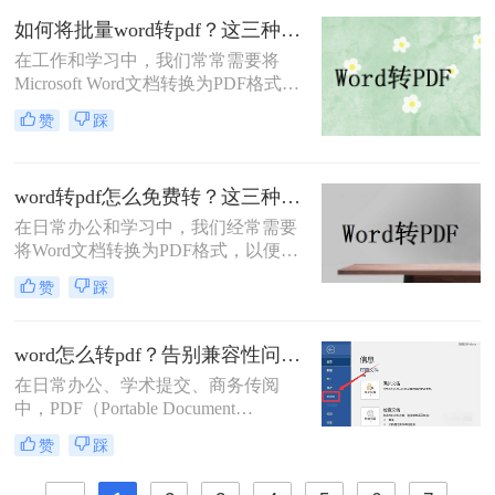
忍受模糊图片！本文直击痛点，提供
如何将批量word转pdf？这三种方法都可以实现批量转换
可立即执行的word转pdf图片不清晰解
在工作和学习中，我们常常需要将
决方法，助您10分钟内获得印刷级清
Microsoft Word文档转换为PDF格式，
晰度！
以确保文档的布局和格式在任何设备
赞
踩
上都能保持一致。手动逐个转换多个
Word文档不仅耗时，而且效率低下。
那么如何将批量word转pdf呢？本文将
word转pdf怎么免费转？这三种方法很好用！
向您介绍几种批量将Word文档转换为
PDF的有效方法，帮助您节省时间，
在日常办公和学习中，我们经常需要
提高工作效率。
将Word文档转换为PDF格式，以便在
不同设备和平台上保持一致的排版和
赞
踩
可读性。虽然市面上有很多专业的
PDF转换软件，但一些用户可能希望
寻找免费的方法来实现Word转PDF。
word怎么转pdf？告别兼容性问题，高效实现格式固化！
那么word转pdf怎么免费转呢？下面，
在日常办公、学术提交、商务传阅
我们将介绍几种免费转换Word为PDF
中，PDF（Portable Document
的方法。
Format）因其跨平台、格式固定、不
赞
踩
易被编辑的特性，已成为文档分发的
国际标准格式。而Microsoft Word则是