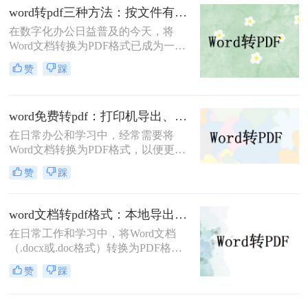
PDF方法。
word转pdf三种方法：按文件有没有图片和公式分开选！
在数字化办公日益普及的今天，将
Word文档转换为PDF格式已成为一项
基本且重要的技能。PDF格式因其跨
赞
踩
平台兼容性、格式稳定性和安全性，
成为许多正式场合的首选文档格式。
那么word转pdf怎么转呢？本文将介绍
word免费转pdf：打印机导出、Word自带、在线工具三选一！
三种将Word转换为PDF的方法。
在日常办公和学习中，经常需要将
Word文档转换为PDF格式，以便更好
地分享、打印或存档。那么word怎么
赞
踩
转换成pdf免费呢？本文将介绍三种免
费将Word转换成PDF的方法。
word文档转pdf格式：本地导出和在线工具怎么选！
在日常工作和学习中，将Word文档
（.docx或.doc格式）转换为PDF格式
是一项常见的需求。PDF文件因其跨
赞
踩
平台兼容性、保持文档格式不变以及
易于分享和打印的特点而备受欢迎。
那么word文档怎么转换成pdf格式​呢？