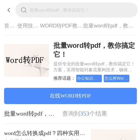
首页>
使用技巧>
WORD转PDF教程>
批量word转pdf，教你搞定它！
批量word转pdf，教你搞定
它！
提供专业的批量word转pdf，教你搞定它！
方案，采用智能对象流重构技术，确保文
档1:1高保真还原且排版不乱码。支持一键
推荐话题：
办公知识科普指南，word转换成pdf的操作方法
怎么将Word转pdf格式，实用的方法来了
批量处理，全链路 SSL 加密保障隐私安
全。助您快速实现批量word转pdf，教你搞
定它！，无需安装，高效办公。
在线WORD转PDF
批量word转pdf，教你搞定它！
查询到
353
个结果
word怎么转换成pdf？四种实用方法对比与实操指南（附详细表格）！