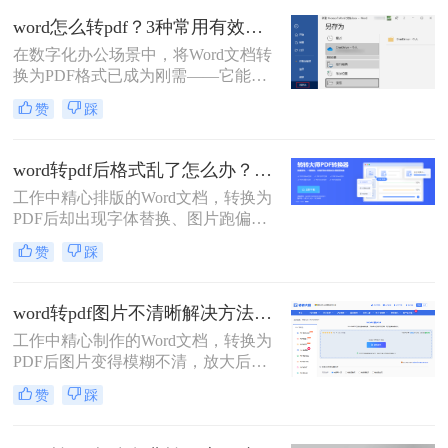
方法。
word怎么转pdf？3种常用有效方法！
在数字化办公场景中，将Word文档转
换为PDF格式已成为刚需——它能确
保文档格式稳定、防止篡改，同时便
赞
踩
于跨平台共享与打印。那么word怎么
转pdf呢？本文聚焦免费、高效、无广
告干扰的转换方案，精选3种被百度
word转pdf后格式乱了怎么办？5种高效修复方法（2026实测指南）
搜索收录率高的方法。每个步骤均经
工作中精心排版的Word文档，转换为
实测验证，附带操作图标指引，助你
PDF后却出现字体替换、图片跑偏、
10分钟内搞定转换，避免踩坑！
表格错位、页数增多等"排版灾难"，
赞
踩
不仅影响专业形象，更可能因格式问
题导致重要文档被退回。别再反复重
转！那么word转pdf后格式乱了怎么办
word转pdf图片不清晰解决方法：5种高清转换方法（2026实测指南）
呢？本文直击痛点，提供可立即执行
工作中精心制作的Word文档，转换为
的修复方案，助您10分钟内恢复完美
PDF后图片变得模糊不清，放大后出
排版！
现马赛克、细节丢失……这些"清晰
赞
踩
度灾难"不仅影响专业形象，更可能
导致重要图表、照片无法使用。别再
忍受模糊图片！本文直击痛点，提供