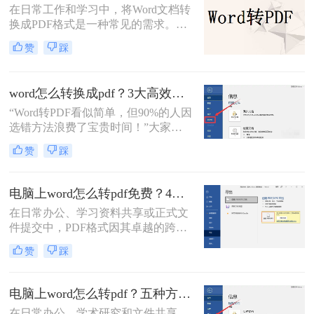
在日常工作和学习中，将Word文档转
的方法来实现这一目标。
换成PDF格式是一种常见的需求。
PDF格式不仅能够保持文档的原貌，
赞
踩
确保在不同平台和设备上呈现一致的
效果，还能防止他人随意修改内容。
那么如何将word文档转换成pdf格式
word怎么转换成pdf？3大高效方法详解，职场人必备技能！
呢？本文将介绍三种高效且易于操作
“Word转PDF看似简单，但90%的人因
的Word文档转换成PDF的方法，帮助
选错方法浪费了宝贵时间！”大家
读者轻松应对这一需求。
好，我是小编——一位深耕电脑办公
赞
踩
软件测评多年的IT博主。在日常工作
中，我常收到读者反馈：“文档转换
后格式错乱，还得手动调整，太折腾
电脑上word怎么转pdf免费？4种高效的方法详解！
了！”尤其对于职场办公人群和自媒
在日常办公、学习资料共享或正式文
体创作者而言，Word转PDF的需求高
件提交中，PDF格式因其卓越的跨平
频且关键：报告提交、合同归档、内
台兼容性、固定的排版格式以及良好
容分发……任何格式失误都可能导致
赞
踩
的安全性，几乎成为了标准文件格
专业形象受损。
式。而Microsoft Word作为最主流的文
档编辑工具，我们经常需要将其编辑
电脑上word怎么转pdf？五种方法详解！
好的文档转换为PDF。
在日常办公、学术研究和文件共享