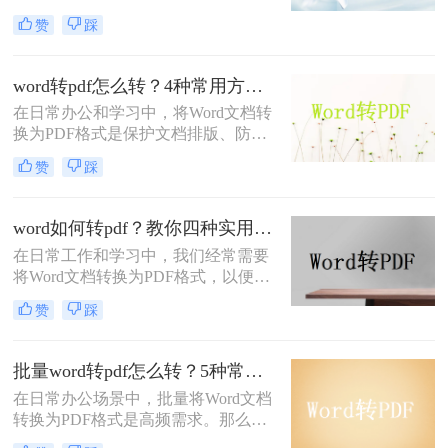
接添加注释、提醒或反馈。然而，当
赞
踩
将Word文档转换为PDF格式时，很多
用户发现批注信息丢失了。这确实是
一个令人头疼的问题，因为批注往往
word转pdf怎么转？4种常用方法详解！
承载着重要的信息。那么，word转pdf
在日常办公和学习中，将Word文档转
怎么保留批注呢？本文将为您提供解
换为PDF格式是保护文档排版、防止
决方案。
篡改的重要需求。那么word转pdf怎么
赞
踩
转呢？本文将介绍几种常用方法，帮
助您选择最适合的方式。
word如何转pdf？教你四种实用的转PDF方法！
在日常工作和学习中，我们经常需要
将Word文档转换为PDF格式，以便更
好地保存、分享和打印文件。PDF格
赞
踩
式具有跨平台兼容性好、不易被篡改
等优点，因此得到了广泛应用。那么
Word如何转PDF呢？本文将介绍四种
批量word转pdf怎么转？5种常用方法详解！
实用的Word转PDF的方法，帮助读者
在日常办公场景中，批量将Word文档
轻松实现文档格式的转换。
转换为PDF格式是高频需求。那么批
量word转pdf怎么转呢？本文从四种主