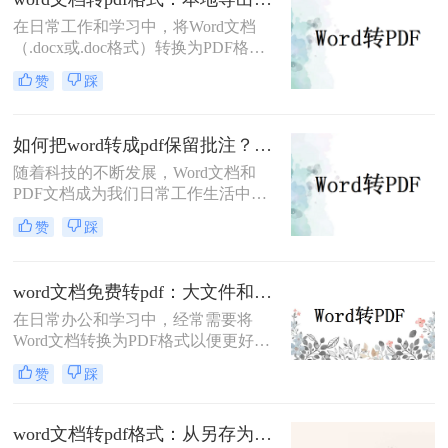
在日常工作和学习中，将Word文档
（.docx或.doc格式）转换为PDF格式
是一项常见的需求。PDF文件因其跨
赞
踩
平台兼容性、保持文档格式不变以及
易于分享和打印的特点而备受欢迎。
那么word文档怎么转换成pdf格式​呢？
如何把word转成pdf保留批注？这三种方法建议收藏！
本文将详细介绍两种将Word文档转换
随着科技的不断发展，Word文档和
成PDF格式的方法。
PDF文档成为我们日常工作生活中经
常遇到的文件格式。在某些情况下，
赞
踩
我们需要将Word文档转换为PDF格
式，并且希望保留原有文档中的批注
内容。那么，如何把word转成pdf保留
word文档免费转pdf：大文件和小文件别用同一个方法！
批注呢？本文将介绍三种简单有效的
在日常办公和学习中，经常需要将
方法来帮助您将Word文档转成PDF并
Word文档转换为PDF格式以便更好地
保留批注。
分享、打印或存档。PDF格式具有跨
赞
踩
平台兼容性好、文件保护性强、打印
效果一致等优点，因此被广泛应用于
文件分享。那么word文档如何免费转
word文档转pdf格式：从另存为到在线工具，三种路径各有取舍！
换成pdf呢？本文将详细介绍几种常用