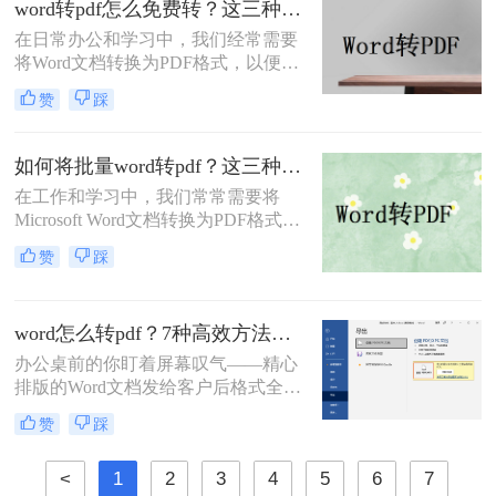
word转pdf怎么免费转？这三种方法很好用！
可立即执行的word转pdf图片不清晰解
在日常办公和学习中，我们经常需要
决方法，助您10分钟内获得印刷级清
将Word文档转换为PDF格式，以便在
晰度！
不同设备和平台上保持一致的排版和
赞
踩
可读性。虽然市面上有很多专业的
PDF转换软件，但一些用户可能希望
寻找免费的方法来实现Word转PDF。
如何将批量word转pdf？这三种方法都可以实现批量转换
那么word转pdf怎么免费转呢？下面，
在工作和学习中，我们常常需要将
我们将介绍几种免费转换Word为PDF
Microsoft Word文档转换为PDF格式，
的方法。
以确保文档的布局和格式在任何设备
赞
踩
上都能保持一致。手动逐个转换多个
Word文档不仅耗时，而且效率低下。
那么如何将批量word转pdf呢？本文将
word怎么转pdf？7种高效方法详解！
向您介绍几种批量将Word文档转换为
PDF的有效方法，帮助您节省时间，
办公桌前的你盯着屏幕叹气——精心
提高工作效率。
排版的Word文档发给客户后格式全
乱。此时才明白，PDF才是文档世界
赞
踩
的“通用语言”。那么word怎么转pdf
呢？本文将全面解析7种word转pdf的
<
1
2
3
4
5
6
7
高效方法，涵盖日常办公到批量处理