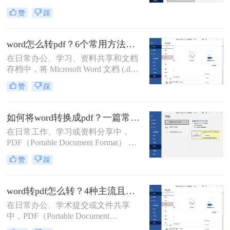
PDF格式因其兼容性强、排版稳定、
错位怎么办？本文结合多年办公实战
赞
踩
安全性高等特点，能够有效避免因设
经验，整理出5种经过验证的有效方
备差异或软件版本不兼容导致的格式
法，帮助您从根源上解决这一难题。
错乱问题。那么word如何转pdf呢？本
word怎么转pdf？6个常用方法详解！
文将详细介绍5种高效且常用的Word
在日常办公、学习、资料共享和文档
转PDF方法，帮助用户根据实际需求
存档中，将 Microsoft Word 文档 (.doc,
选择最合适的方式。
.docx) 转换为 PDF (Portable Document
赞
踩
Format) 格式是一项非常普遍且重要的
需求。PDF 格式以其跨平台兼容性
强、排版固定、易于打印、文件大小
如何将word转换成pdf？一篇常用方法详解！
相对可控以及良好的安全性而广受欢
在日常工作、学习或资料分享中，
迎。那么word怎么转pdf呢？本文将详
PDF（Portable Document Format） 因
细介绍几种最常用、最便捷的 Word
其格式固定、兼容性强、易于打印和
转 PDF 方法，帮助你轻松应对各种转
赞
踩
加密等优点，成为文件传输和存档的
换场景。
首选格式。而 Microsoft Word（.docx
或 .doc） 则是我们编辑文档的主要工
word转pdf怎么转？4种主流且高效方法详解！
具。将 Word 转换成 PDF 是一项非常
在日常办公、学术提交或文件共享
高频且实用的操作。那么如何将word
中，PDF（Portable Document
转换成pdf呢？本文将详细介绍几种主
Format，便携式文档格式）因其卓越
流、安全且高效的转换方法。