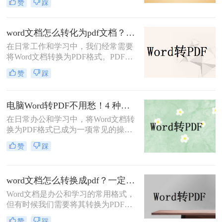
赞
踩
流转换方案，适合不同场景和用户需
求。
word文档怎么转化为pdf文档？3 种实用转换方法，完美保留原文档格式！
在日常工作和学习中，我们经常需要
将Word文档转换为PDF格式。PDF文
件不仅格式稳定、兼容性强，还能保
赞
踩
持文档的原始布局和格式，使得文档
在不同设备和操作系统上都能保持一
致的显示效果。本文将详细介绍word
电脑Word转PDF不用愁！4 种转换方法还能压缩文件体积！
文档怎么转化为pdf文档，并给出多种
在日常办公和学习中，将Word文档转
方法及其步骤。
换为PDF格式已成为一项常见的操
作。PDF格式以其高度的兼容性、稳
赞
踩
定性和安全性，在文档分享、分发和
保存方面表现出色。那么电脑word转
PDF怎么转呢？本文将介绍四种将
word文档怎么转换成pdf？一定要试试这四种方法！
Word转换为PDF的方法。
Word文档是办公和学习的常用格式，
但有时候我们需要将其转换为PDF格
式，以确保文档内容的稳定性和可读
赞
踩