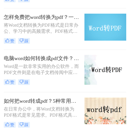
性。PDF格式可以保留文档的原始格
式和布局，使得在不同设备和软件上
查看时都能保持一致性。那么word文
怎样免费把word转换为pdf？一文掌握所有常用方法！
档怎么转换成pdf呢？下面将介绍四种
将Word文档转换为PDF格式是日常办
将Word文档转换成PDF的方法，帮助
公、学习中的高频需求。PDF格式能
您轻松完成转换。
确保文件内容在不同设备上显示一
赞
踩
致，且不易被篡改。那么怎样免费把
word转换为pdf呢？本文将全面解析5
种免费转换方法，助你高效完成转
电脑word如何转换成pdf文件？教你4个方法轻松完成转换任务！
换。
Word是一款非常实用的办公软件，而
PDF文件则是在电子文档传阅中应用
广泛的格式，因此很多人常常需要将
赞
踩
Word文件转换成PDF文件。那么电脑
word如何转换成pdf文件呢？在本文
中，我将为大家介绍四种简单的方
如何把word转成pdf？5种常用的转换方法详解！
法，帮助你快速将电脑上的Word文件
在日常办公中，将Word文档转换为
转换成PDF格式。
PDF格式是常见需求。PDF格式具有
跨平台兼容性强、格式固定、不易被
赞
踩
篡改等优势，尤其适合用于正式文件