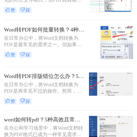
固定、兼容性好、安全性高等特点，
赞
踩
成为跨平台共享和打印的首选。那么
电脑word怎么转换成pdf呢？本文将详
细介绍多种将电脑上的Word文档转换
Word转PDF如何批量转换？4种高效方法详解！
为PDF的方法，帮助您根据需求选择
在日常办公中，将Word文档转换为
最合适的方案。
PDF是最常见的需求之一。但如果你
手头有几十个甚至上百个Word文件需
赞
踩
要逐一转换，手动操作无疑会消耗大
量时间。那么，word转pdf如何批量转
换？本文将为你介绍4种经过验证的
Word转PDF排版错位怎么办？5种有效方法彻底解决排版错位问题！
高效方法，涵盖办公软件自带功能、
专业转换工具、在线服务以及编程脚
在日常办公中，将Word文档转换为
本。每个方法都包含完整操作步骤、
PDF是再常见不过的操作。然而，很
优缺点分析和注意事项，帮助你根据
多用户都遇到过这样的困扰：明明在
赞
踩
实际需求选择最合适的方案。
Word里排版整齐的文档，转成PDF后
却出现文字错位、表格变形、图片跑
偏、页码丢失等问题。尤其是在提交
word如何转pdf？5种高效且常用方法详解！
重要报告、学术论文或投标文件时，
在办公和学习场景中，将Word文档转
排版错位不仅影响美观，更可能让专
换为PDF格式已成为一种常见需求。
业形象大打折扣。那么word转pdf排版