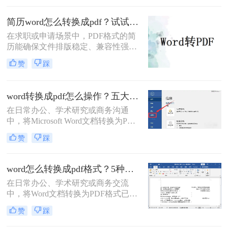
分发或打印。那么如何把word转成pdf
呢？本文将介绍5种常用的转换方
简历word怎么转换成pdf？试试这5种常用转换方法！
法，涵盖从免费工具到专业软件的多
在求职或申请场景中，PDF格式的简
种选择。
历能确保文件排版稳定、兼容性强，
避免因不同设备或软件打开导致格式
赞
踩
错乱。那么简历word怎么转换成pdf
呢？本文将介绍多种将Word简历
（.docx）转换为PDF的方法，帮助您
word转换成pdf怎么操作？五大方法详解！
高效完成转换并提升简历的专业性。
在日常办公、学术研究或商务沟通
中，将Microsoft Word文档转换为PDF
格式已成为一项不可或缺的技能。
赞
踩
PDF（Portable Document Format）以
其出色的跨平台兼容性、格式固定性
以及安全性，成为文件分发和归档的
word怎么转换成pdf格式？5种高效方法详解与场景应用！
首选格式。无论是提交简历、发布报
在日常办公、学术研究或商务交流
告还是共享论文，一个高质量的PDF
中，将Word文档转换为PDF格式已成
文件能确保在任何设备上呈现的效果
为一项不可或缺的技能。
都与您的初衷一致。尽管Word转PDF
赞
踩
PDF（Portable Document Format）以
看似简单，但其中却隐藏着许多影响
其跨平台、格式固定、易于分发且安
最终效果的细节