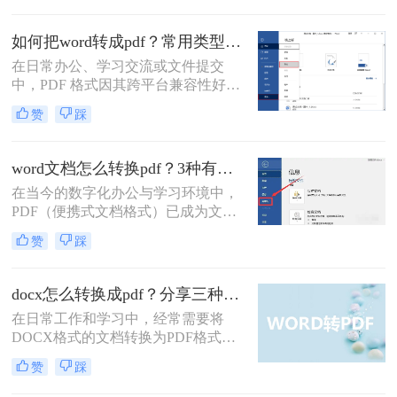
式。而Microsoft Word作为最主流的文
档编辑工具，我们经常需要将其编辑
如何把word转成pdf？常用类型方法解析！
好的文档转换为PDF。无论是为了提
在日常办公、学习交流或文件提交
交作业、发送简历，还是发布报告，
中，PDF 格式因其跨平台兼容性好、
一个高质量的PDF转换至关重要。
格式不易被随意修改、体积相对可
赞
踩
控、安全性较高等特点，成为文件分
发和存档的首选格式。而 Microsoft
Word (.docx 或 .doc) 则是我们最常使
word文档怎么转换pdf？3种有效方法详解！
用的文档编辑工具。因此，将 Word
在当今的数字化办公与学习环境中，
文档高效、准确地转换为 PDF 就成了
PDF（便携式文档格式）已成为文件
必备技能。
分发、打印和归档的事实标准。它能
赞
踩
够完美保留原始文档的格式、字体和
布局，无论在哪台设备上打开，视觉
效果都完全一致。相比之下，Word文
docx怎么转换成pdf？分享三种常见转换方法！
档则可能因软件版本、字体缺失或设
在日常工作和学习中，经常需要将
置差异而出现排版错乱。因此，将
DOCX格式的文档转换为PDF格式，
Word文档转换为PDF是一项高频且至
以确保在不同设备和软件上的格式一
关重要的技能。那么word文档怎么转
赞
踩
致性。那么docx怎么转换成pdf呢？本
换pdf呢？
文将介绍三种常见的DOCX转PDF的