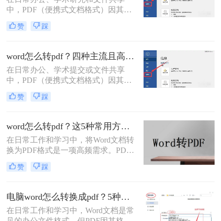
中，PDF（便携式文档格式）因其跨
平台、格式固定、不易被篡改的特
赞
踩
性，已成为文件分发的标准格式。而
Microsoft Word作为最主流的文档编辑
工具，将其内容完美转换为PDF，是
word怎么转pdf？四种主流且高效全解析！
几乎每个人都会遇到的需求。那么电
在日常办公、学术提交或文件共享
脑上word怎么转pdf呢？
中，PDF（便携式文档格式）因其卓
越的跨平台一致性、格式固定性和安
赞
踩
全性，已成为文件分发的首选格式。
而Microsoft Word作为最主流的文档编
辑工具，将其创作的文档转换为PDF
word怎么转pdf？这5种常用方法了解一下！
是一项高频且关键的操作。尽管操作
在日常工作和学习中，将Word文档转
看似简单，但不同的转换方法在效
换为PDF格式是一项高频需求。PDF
果、效率和应用场景上却大相径庭。
格式以其格式固定、兼容性强的特
那么word怎么转pdf呢？
赞
踩
点，成为文件共享和打印的首选。那
么word怎么转pdf呢？本文将详细介绍
Word转PDF的常用方法，帮助您高效
电脑word怎么转换成pdf？5种详细方法全解析！
完成转换任务。
在日常工作和学习中，Word文档是常
见的办公文件格式，但PDF因其格式