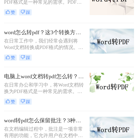
PDF格式是一种常见的需求。PDF格
式具有跨平台、保持原始格式等优
赞
踩
点，使得在不同设备和操作系统上查
看和打印文档时保持一致性。那么
word怎么转换成pdf呢？本文将介绍四
word怎么转pdf？这3个转换方法赶紧收藏起来
种将Word文档转换为PDF的方法，以
在日常工作中，我们经常会遇到将
满足不同用户的需求。
Word文档转换成PDF格式的情况。
PDF格式不仅可以保留文档的格式和
赞
踩
布局，还可以保证文档在不同设备上
的显示效果一致。本文将详细介绍
word怎么转PDF，以及一些常见的
电脑上word文档转pdf怎么转？教你二种实用转换方法！
Word转PDF问题。
在日常办公和学习中，将Word文档转
换为PDF格式是一种常见的需求。
PDF格式具有跨平台、不易被篡改和
赞
踩
保持原样展示等优点，因此广泛应用
于文件分享、打印和存档。那么电脑
上word文档转pdf怎么转呢？本文将介
word转pdf怎么保留批注？3种方法帮你轻松转换！
绍两种将Word文档转换为PDF的方
在文档编辑过程中，批注是一项非常
法。
有用的功能，它允许用户在文档中直