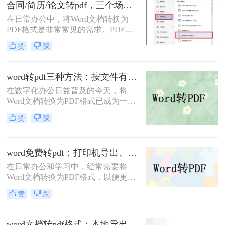
合同/简历/论文转pdf，三个场景各自用什么方法快！
在日常办公中，将Word文档转换为
PDF格式是非常常见的需求。PDF文
件具有跨平台兼容性、保持文档格式
赞
踩
一致性和不可编辑性的特点，非常适
合用于分享和存档。那么如何把word
转换pdf呢？本文将介绍三种常用的方
word转pdf三种方法：按文件有没有图片和公式分开选！
法来实现这一转换。
在数字化办公日益普及的今天，将
Word文档转换为PDF格式已成为一项
基本且重要的技能。PDF格式因其跨
赞
踩
平台兼容性、格式稳定性和安全性，
成为许多正式场合的首选文档格式。
那么word转pdf怎么转呢？本文将介绍
word免费转pdf：打印机导出、Word自带、在线工具三选一！
三种将Word转换为PDF的方法。
在日常办公和学习中，经常需要将
Word文档转换为PDF格式，以便更好
地分享、打印或存档。那么word怎么
赞
踩
转换成pdf免费呢？本文将介绍三种免
费将Word转换成PDF的方法。
word文档转pdf格式：本地导出和在线工具怎么选！