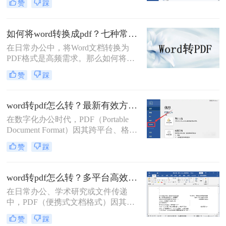
赞
踩
的跨平台一致性、不易编辑的特性和
固定的排版格式，已成为文件分发的
首选。而Microsoft Word则是我们创作
如何将word转换成pdf？七种常用方法深度解析！
和编辑文档最常用的工具。因此，掌
在日常办公中，将Word文档转换为
握如何将Word文档完美地转换为
PDF格式是高频需求。那么如何将
PDF，是每个现代办公人士和学生的
word转换成pdf呢？本文综合七种主流
必备技能。
赞
踩
转换方式，助您根据实际需求选择最
优方案。
word转pdf怎么转？最新有效方法全解析！
在数字化办公时代，PDF（Portable
Document Format）因其跨平台、格式
固定、不易被编辑的特性，已成为文
赞
踩
档分发、归档和打印的首选格式。而
Microsoft Word则是我们创作和编辑内
容的主要工具。因此，将Word文档完
word转pdf怎么转？多平台高效转换方法详解！
美地转换为PDF，是一项几乎每个人
在日常办公、学术研究或文件传递
都会遇到的核心需求。
中，PDF（便携式文档格式）因其跨
平台、格式固定、不易被篡改的特
赞
踩
性，已成为文件分发和归档的首选格