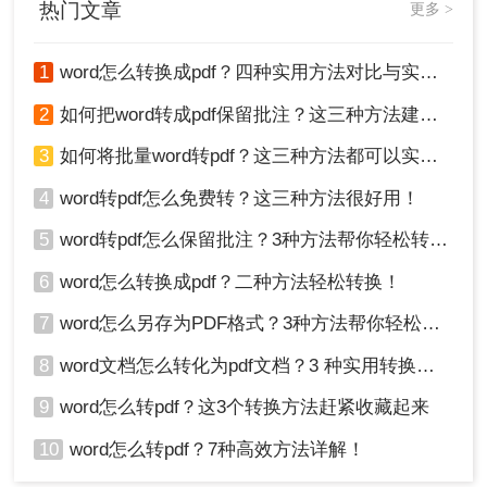
热门文章
更多 >
这一操作。根据您的具体需求和偏好，选择合适的
辑或更改，可以确保接收方看到的是与我们发送的文档完全一
转换方法，可以确保文档的安全性，保持文档的格
致的版本。那么如何将word转换成pdf呢？下面分享三个解决办
法。
式和布局，并方便您在不同设备上查看和分享。希
1
word怎么转换成pdf？四种实用方法对比与实操指南（附详细表格）！
望本文提供的信息对您有所帮助。
2
如何把word转成pdf保留批注？这三种方法建议收藏！
3
如何将批量word转pdf？这三种方法都可以实现批量转换
4
word转pdf怎么免费转？这三种方法很好用！
5
word转pdf怎么保留批注？3种方法帮你轻松转换！
6
word怎么转换成pdf？二种方法轻松转换！
7
word怎么另存为PDF格式？3种方法帮你轻松转换!
8
word文档怎么转化为pdf文档？3 种实用转换方法，完美保留原文档格式！
9
word怎么转pdf？这3个转换方法赶紧收藏起来
10
word怎么转pdf？7种高效方法详解！