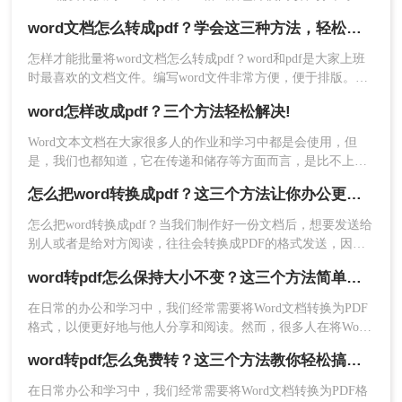
作，所以很多时候我们都会将word怎样转成pdf，但是仍然还有
1、官网下载客户端
word文档怎么转成pdf？学会这三种方法，轻松解决转换难题
很多职场新人不知道怎么转换的，以下是如何将word转pdf的步
骤。希望能帮助到大家。
怎样才能批量将word文档怎么转成pdf？word和pdf是大家上班
时最喜欢的文档文件。编写word文件非常方便，便于排版。我
们都喜欢使用pdf格式来编写一些正式的公文或商务文件，但是
word怎样改成pdf？三个方法轻松解决!
编写pdf格式并不是很方便。因此，我们将首先编写word中的内
容，然后转换为pdf文件，问题就可以解决。但是，如果word文
Word文本文档在大家很多人的作业和学习中都是会使用，但
件数量多，pdf效率太低，浪费时间。 如果你想节省时间和提
是，我们也都知道，它在传递和储存等方面而言，是比不上
高效率，你最好一次性将多个wor
PDF文档的。终究，PDF文档的容积更小、可靠性和兼容模式
怎么把word转换成pdf？这三个方法让你办公更高效！
更强。因此，假如碰到必须给另一方传输大文件的情况下，大
部分人都是会选择将word改成pdf，那么word怎样改成pdf呢？
怎么把word转换成pdf？当我们制作好一份文档后，想要发送给
一起看看下面这三个方法吧。
2、选择PDF转换-Word转PDF，支持上传doc、
别人或者是给对方阅读，往往会转换成PDF的格式发送，因为
docx、xps格式的文件进行转换。
PDF的文件不易修改，里面的内容无法直接改动，所以很多人
word转pdf怎么保持大小不变？这三个方法简单搞定！
会将word转pdf，那么你知道怎么word转pdf吗？下面一起看看
吧。
在日常的办公和学习中，我们经常需要将Word文档转换为PDF
格式，以便更好地与他人分享和阅读。然而，很多人在将Word
转为PDF时都遇到了一个普遍的问题，那就是转换后的PDF文
word转pdf怎么免费转？这三个方法教你轻松搞定！
件大小会发生变化。那么，word转pdf怎么保持大小不变呢？本
文将为您介绍几种方法，帮助您解决这个问题。
在日常办公和学习中，我们经常需要将Word文档转换为PDF格