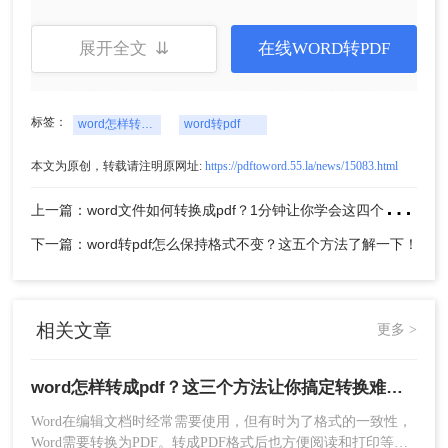
展开全文 ⇊
在线WORD转PDF
3、点击开始转换，等待转换完成。如果转换过程
中，时间过长，排除文件过大可能，可以刷新一下
重新转换。
标签：
word怎样转成pdf
word转pdf
本文为原创，转载请注明原网址:
https://pdftoword.55.la/news/15083.html
上
一篇：word文件如何转换成pdf？1分钟让你学会这四个好用方法，真的超简单！
下一篇：word转pdf怎么保持格式不变？这五个方法了解一下！
相关文章
更多 >
4、文件转换成功，下载即可。
方法三、使用专业的软件工具
word怎样转成pdf？这三个方法让你搞定转换难题！
如果您需要进行更加灵活和复杂的PDF转换操作，
可以选择使用专业的软件工具。下面以转转大师转
Word在编辑文档时经常需要使用，但有时为了格式的一致性，
Word需要转换为PDF。转成PDF格式后也方便阅读和打印等操
换操作为例：