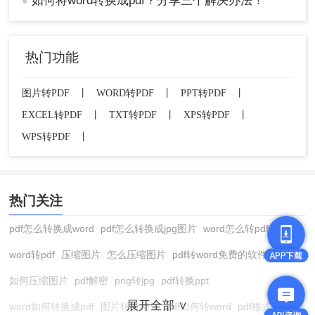
如何将word转换成pdf？分享三个解决办法！
●
热门功能
图片转PDF
丨
WORD转PDF
丨
PPT转PDF
丨
EXCEL转PDF
丨
TXT转PDF
丨
XPS转PDF
丨
WPS转PDF
丨
热门关注
pdf怎么转换成word
pdf怎么转换成jpg图片
word怎么转pdf
word转pdf
压缩图片
怎么压缩图片
pdf转word免费的软件
如何压缩图片
pdf解密
png转jpg
pdf转换ppt
展开全部 ∨
word如何转换成pdf
图片转换格式
pdf如何转word
pdf格式转换