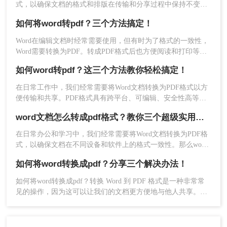
式，以确保文档的格式和排版在传输和分享过程中保持不变。
虽然市面上有很多专业的转换软件，但很多用户更倾向于寻找
如何将word转pdf？三个方法搞定！
免费的转换方法。那么word转pdf怎么免费转呢？本文将介绍几
种免费的Word转PDF方法，并分享一些实用技巧。
Word在编辑文档时经常需要使用，但有时为了格式的一致性，
3、文件上传后可选择输出目录，点击开始转换。
Word需要转换为PDF。转成PDF格式后也方便阅读和打印等操
作，所以很多时候我们都会将如何将word转pdf，但是仍然还有
如何word转pdf？这三个方法教你轻松搞定！
很多职场新人不知道怎么转换的，以下是如何将word转pdf文档
的步骤。希望能帮助到大家。
在日常工作中，我们经常需要将Word文档转换为PDF格式以方
便传输和共享。PDF格式具有跨平台、可编辑、安全性高等优
点，因此被广泛应用于各种场景。本文将为您详细介绍如何
word文档怎么转成pdf格式？教你三个超级实用的方法！
word转pdf，包括方法、注意事项和常见问题等，帮助您轻松完
成转换。
在日常办公和学习中，我们经常需要将Word文档转换为PDF格
式，以确保文档在不同设备和软件上的格式一致性。那么word
文档怎么转成pdf格式呢？本文将介绍三种将Word文档转换为
如何将word转换成pdf？分享三个解决办法！
PDF格式的方法。
4、转换完成，点击文件夹即可打开查看。
如何将word转换成pdf？转换 Word 到 PDF 格式是一种非常常
以上就是word怎样转成pdf的全部介绍了，将Word
见的操作，因为这可以让我们的文档更方便地与他人共享。无
文档转换成PDF格式是一种常见且实用的需求。无
论是在电子邮件中还是通过在线存储服务，使用 PDF 格式的文
论是使用Microsoft Office中的自带功能，还是借助
档都比 Word 文档更易于传输和查看。对于需要发送的文档来
在线转换工具或专业的软件工具，都可以轻松完成
说，PDF 文件通常比 Word 文件更安全，因为它们不容易被编