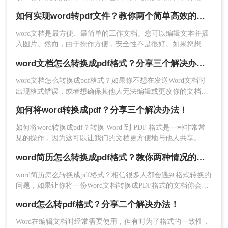
别有优势哦。
好的文档转换成PDF的格式，那么你知道word如何快速转pdf
如何实现word转pdf文件？教你两个简单高效的办法
吗？如果不知道，那么下面将会叫你怎么做，快速的完成word
转pdf文档，一起来学习吧。
word文档是最方便、最简单的工作文档。您可以编辑文本并插
入图片。然而，由于操作方便，安全性不是很好。如果您想将
word转pdf文件，应该如何实现word转pdf文件？下面就来给大
word文档怎么转换成pdf格式？分享三个解决办法！
家讲解一下word转pdf文档的方法步骤，一起来学习吧。
word文档怎么转换成pdf格式？​如果你不想在发送Word文档时
出现格式错误，或者想确保其他人无法编辑或更改你的文档，
那么将Word文档转换为PDF是一个不错的选择。本文将提供简
如何将word转换成pdf？分享三个解决办法！
单明了的解决方案，让你快速、简单地将Word文档转换为PDF
文件。
如何将word转换成pdf？转换 Word 到 PDF 格式是一种非常常
3、文档上传后点击开始转换。
见的操作，因为这可以让我们的文档更方便地与他人共享。无
论是在电子邮件中还是通过在线存储服务，使用 PDF 格式的文
word简历怎么转换成pdf格式？教你两种情况的转换方法
档都比 Word 文档更易于传输和查看。对于需要发送的文档来
说，PDF 文件通常比 Word 文件更安全，因为它们不容易被编
word简历怎么转换成pdf格式？相信很多人都会遇到格式转换的
辑或更改，可以确保接收方看到的是与我们发送的文档完全一
问题，如果让你将一份Word文档转换成PDF格式的文档你会怎
致的版本。那么如何将word转换成pdf呢？下面分享三个解决办
么做呢？有人说，直接另存为PDF格式的不就好了，但是如果
法。
word怎么转pdf格式？分享二个解决办法！
你要转换的Word文档数量很多呢，一个个打开另存为就很费时
了，有什么好的办法可以快速word转换成pdf格式呢？今天就来
Word在编辑文档时经常需要使用，但有时为了格式的一致性，
教大家一个word转pdf的方法，有需要的朋友学起来。