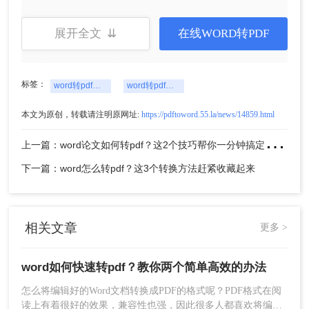
展开全文 ⇊
在线WORD转PDF
4、转换完成，下载文件就行了。
方法二、转转大师批量Word转PDF客户端：
标签：
word转pdf文件
word转pdf文档
1、官网下载客户端
本文为原创，转载请注明原网址:
https://pdftoword.55.la/news/14859.html
上
一篇：word论文如何转pdf？这2个技巧帮你一分钟搞定，简单又快速！
下一篇：word怎么转pdf？这3个转换方法赶紧收藏起来
相关文章
更多 >
2、选择PDF转换中的Word转PDF，然后将Word文
word如何快速转pdf？教你两个简单高效的办法
档上传到界面中，如果Word文档很多的话，可以选
怎么将编辑好的Word文档转换成PDF的格式呢？PDF格式在阅
择添加文件夹批量导入哦，客户端处理批量文件特
读上有着很好的效果，兼容性也强，因此很多人都喜欢将编辑