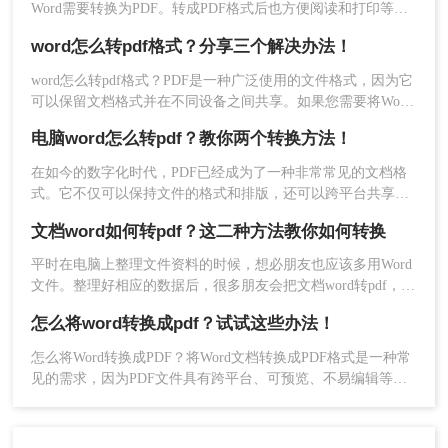
Word需要转换为PDF。转成PDF格式后也方便阅读和打印等操
作，所以很多时候我们都会将word怎么转pdf格式，但是仍然还
word怎么转pdf格式？分享三个解决办法！
有很多职场新人不知道怎么转换的，以下是如何将word转pdf的
4、稍等片刻处理完毕。
步骤。希望能帮助到大家。
好了，大家都学会word如何快速转pdf了吗？有需要
word怎么转pdf格式？PDF是一种广泛使用的文件格式，因为它
可以保留文档格式并在不同设备之间共享。如果您需要将Word
的朋友赶紧用~
文档转换为PDF，请按照以下方法步骤操作。
电脑word怎么转pdf？教你两个转换方法！
在如今的数字化时代，PDF已经成为了一种非常常见的文档格
式。它不仅可以保持文件的格式和排版，还可以跨平台共享和
打印。在很多情况下，我们需要将Word文档转换为PDF格式以
文档word如何转pdf？这二种方法教你如何转换
便更好地与他人分享或保护文件内容。那么，电脑word怎么转
pdf呢？下面将详细介绍两种方法供你参考。
平时在电脑上整理文件资料的时候，想必朋友也应该多用Word
文件。整理好相应的数据后，很多朋友会把文档word转pdf，以
方便传输和保存。但是还是有很多朋友不知道文档word如何转
怎么将word转换成pdf？试试这些办法！
pdf。如果你不知道，你不必太担心。今天，我想和大家分享两
个更好的转换方法。
怎么将Word转换成PDF？将Word文档转换成PDF格式是一种常
见的需求，因为PDF文件具有跨平台、可预览、不易编辑等特
点，常被用于正式的文件分享和传输。以下是三种简单易行的
方法，帮助您将Word文档转换为PDF格式。