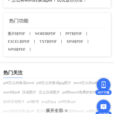
怎么将word转换成pdf？试试这些办法！
●
热门功能
图片转PDF
丨
WORD转PDF
丨
PPT转PDF
丨
EXCEL转PDF
丨
TXT转PDF
丨
XPS转PDF
丨
WPS转PDF
丨
热门关注
pdf怎么转换成word
pdf怎么转换成jpg图片
word怎么转pdf
word转pdf
压缩图片
怎么压缩图片
pdf转word免费的软件
如何压缩图片
pdf解密
png转jpg
pdf转换ppt
展开全部 ∨
word如何转换成pdf
图片转换格式
pdf如何转word
pdf格式转换