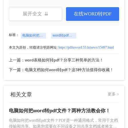
方法二、
转转大师
批量Word转PDF客户端
展开全文 ⇊
在线WORD转PDF
操作如下：
1、官网下载客户端
标签：
电脑如何把word转pdf文件
word转pdf文档
本文为原创，转载请注明原网址:
https://pdftoword.55.la/news/15497.html
上一篇：word表格如何转pdf？分享三种简单的方法！
下一篇：电脑文档如何word转pdf？这3种方法值得你收藏！
相关文章
更多 >
2、选择PDF转换中的Word转PDF，然后将Word文档上传到界
电脑如何把word转pdf文件？两种方法教会你！
面中，如果Word文档很多的话，可以选择添加文件夹批量导入
电脑如何把word转pdf文件？PDF是一种通用格式，常用于文档
哦，客户端处理批量文件特别有优势哦。
传输和共享。如果您需要在不同设备之间共享文档或者将文档