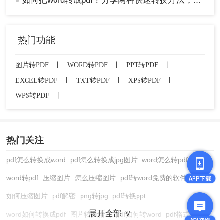
如何把word转成pdf？分享两种快速转换方法，效率翻倍！
●
热门功能
图片转PDF
丨
WORD转PDF
丨
PPT转PDF
丨
EXCEL转PDF
丨
TXT转PDF
丨
XPS转PDF
丨
WPS转PDF
丨
热门关注
pdf怎么转换成word
pdf怎么转换成jpg图片
word怎么转pdf
word转pdf
压缩图片
怎么压缩图片
pdf转word免费的软件
如何压缩图片
pdf解密
png转jpg
pdf转换ppt
展开全部 ∨
word如何转换成pdf
图片转换格式
pdf如何转word
pdf格式转换