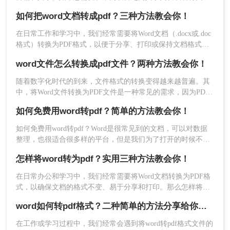
发布到网上，PDF是一个不错的选择。在本文中，我们将介绍
如何把word文档转成pdf？三种方法教会你！
两种方法把Word文档转换成PDF。
在日常工作和学习中，我们经常需要将Word文档（.docx或.doc
格式）转换为PDF格式，以便于分享、打印或保持文档格式的
一致性。PDF格式因其跨平台兼容性、不可编辑性和保持原样
word文件怎么转换成pdf文件？两种方法教会你！
打印的特性而备受欢迎。那么如何把word文档转成pdf呢？以下
是一些常用的方法，可以帮助你轻松将Word文档转换成PDF格
随着数字化时代的到来，文件格式的转换变得越来越普遍。其
式。
中，将Word文件转换为PDF文件是一种常见的需求，因为PDF
文件具有跨平台、不可编辑、安全性高等特点，常被用于分
如何免费用word转pdf？简单的方法教会你！
享、存档和打印。本文将详细介绍word文件怎么转换成pdf文件
方法。
如何免费用word转pdf？Word是很常见到的文档，可以对数据
3、文档上传后点击开始转换。
整理，也很适合很多样的平台，但是我们为了打开的时候不会
乱码，传输接受也很方便，这种文件可以提供的安全性较高，
怎样将word转为pdf？实用三种方法教会你！
有点还有兼容性强，给整理了三种免费方法，阅读起来也很快
速，还可以跨多种设备来进行传送，赶紧来一起学习吧!快快收
在日常办公和学习中，我们经常需要将Word文档转换为PDF格
藏吧，更多精彩不容错过！
式，以确保文档的格式不变、易于分享和打印。那么怎样将
word转为pdf呢？本文将介绍三种在电脑端将Word转为PDF的方
word如何转pdf格式？二种简单的方法分享给你！精准高效！
法，帮助你轻松完成格式转换。
在工作或学习过程中，我们经常会遇到将word转pdf格式文件的