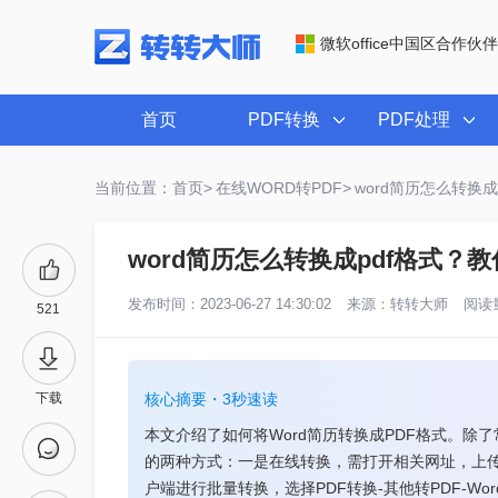
微软office中国区合作伙伴
首页
PDF转换
PDF处理
当前位置：首页>
在线WORD转PDF>
word简历怎么转换
word简历怎么转换成pdf格式？
发布时间：2023-06-27 14:30:02
来源：
转转大师
阅读量
521
下载
核心摘要・3秒速读
本文介绍了如何将Word简历转换成PDF格式。除了
的两种方式：一是在线转换，需打开相关网址，上传
户端进行批量转换，选择PDF转换-其他转PDF-Wo