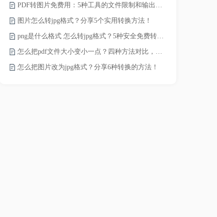
PDF转图片免费用：5种工具的文件限制和输出质量对比！
JPG怎么压
图片怎么转jpg格式？分享5个实用转换方法！
png是什么格式 怎么转jpg格式？5种安全免费转换方法全解析！
电脑上怎么压
怎么把pdf文件大小变小一点？四种方法对比，一看就懂！
如何压缩视频
怎么把图片改为jpg格式？分享6种转换的方法！