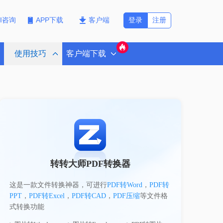
登录
注册
PI咨询
APP下载
客户端
使用技巧
客户端下载
转转大师PDF转换器
这是一款文件转换神器，可进行
PDF转Word
，
PDF转
PPT
，
PDF转Excel
，
PDF转CAD
，
PDF压缩
等文件格
式转换功能