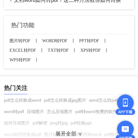
文档word如何转pdf？这二种方法教你如何转换
●
热门功能
图片转PDF
丨
WORD转PDF
丨
PPT转PDF
丨
EXCEL转PDF
丨
TXT转PDF
丨
XPS转PDF
丨
WPS转PDF
丨
热门关注
pdf怎么转换成word
pdf怎么转换成jpg图片
word怎么转pdf
word转pdf
压缩图片
怎么压缩图片
pdf转word免费的软件
如何压缩图片
pdf解密
png转jpg
pdf转换ppt
展开全部 ∨
word如何转换成pdf
图片转换格式
pdf如何转word
pdf格式转换