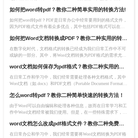
兼容性好稳定性好，那么当我们需要将word转pdf时，该如何操
如何把word转pdf？教你二种简单实用的转换方法!
作呢？word转pdf很简单的，接下来一起看看word如何转换pdf
格式吧。
如何把word转pdf？PDF是日常办公中经常要用到的格式文件，
因为PDF格式文件有着众多优点，其中包括PDF格式可以在多
平台使用，PDF格式安全性高不易修改，阅读性能高，阅读舒
如何把Word文档转换成PDF？教你二种实用的转PDF方法！
适性好，而且PDF文件格式更为正式，传输起来也比较方便，
下面小编将为你分享二种word转pdf的操作方法，有此需求的小
在数字化时代，文档格式的转换已经成为我们日常工作中不可
伙伴不妨过来看看!
或缺的一部分。其中，将Word文档转换为PDF格式的需求尤为
普遍，因为PDF格式具有跨平台兼容性、不可编辑性及高安全
word文档如何保存为pdf格式？教你二种实用的转PDF方法！
性等特点。本文将详细介绍如何把Word文档转换成PDF，帮助
大家更好地应对工作需求。
在日常工作和学习中，我们经常需要处理各种文档格式，其中
Word文档（如.docx）和PDF文档（Portable Document Format）
是最常见的两种。Word文档以其强大的编辑功能和丰富的格式
怎么word转pdf？教你二种简单快速的转换方法！
选项而广受欢迎，而PDF文档则因其跨平台兼容性、格式稳定
性和安全性而备受青睐。当我们将Word文档编辑完成后，有时
由于Word可以自由编辑和处理各种信息，故而在日常学习和工
需要将其保存为PDF格式，以确保文档的格式和内容在分享或
作中Word文档经常被我们使用。但是，在一些特殊需求下，我
打印时保持一致。本文将介绍word文档如何保存为pdf格式。
们需要将Word文档中的内容需要转换成PDF文件，以避免在传
word文档怎么改成pdf格式文件？教你二种免费转换方法！
输和分享后没有乱码问题。那么，怎么word转pdf呢？接下来分
享二种实用的转换方法，让我们一起来看看。
在日常办公和学习中，我们经常需要将Word文档转换为PDF格