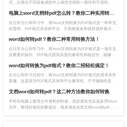
式，以便在不同设备或软件上保持文档的一致性和可读性。
PDF格式具有跨平台、不易被篡改的特点，因此得到了广泛应
电脑上word文档转pdf怎么转？教你二种实用转换方法！
用。那么word文档怎么改成pdf格式文件呢？下面将介绍两种将
Word文档转换为PDF格式的方法，帮助您轻松实现格式转换。
在日常办公和学习中，将Word文档转换为PDF格式是一种常见
的需求。PDF格式具有跨平台、不易被篡改和保持原样展示等
优点，因此广泛应用于文件分享、打印和存档。那么电脑上
word如何转pdf？教你二种常用转换方法！
word文档转pdf怎么转呢？本文将介绍两种将Word文档转换为
PDF的方法。
在日常办公和学习中，将Word文档转换为PDF格式是一项常见
且重要的操作。PDF格式因其高度的兼容性和稳定性，能够确
保文档在不同设备和操作系统中保持一致的格式和布局。那么
word如何转换为pdf格式？教你二招轻松搞定！
word如何转pdf呢？本文将介绍两种将Word转PDF的方法。
在办公和学习过程中，将Word文档转换为PDF格式的需求非常
普遍。这是因为PDF格式具有跨平台兼容性、不可编辑性及高
安全性等特点，使得文档在不同设备上显示效果一致，并能够
文档word如何转pdf？这二种方法教你如何转换
更好地保护文档内容不被随意修改。本文将详细介绍word如何
转换为pdf格式，帮助大家更好地应对工作需求。
平时在电脑上整理文件资料的时候，想必朋友也应该多用Word
文件。整理好相应的数据后，很多朋友会把文档word转pdf，以
方便传输和保存。但是还是有很多朋友不知道文档word如何转
pdf。如果你不知道，你不必太担心。今天，我想和大家分享两
个更好的转换方法。