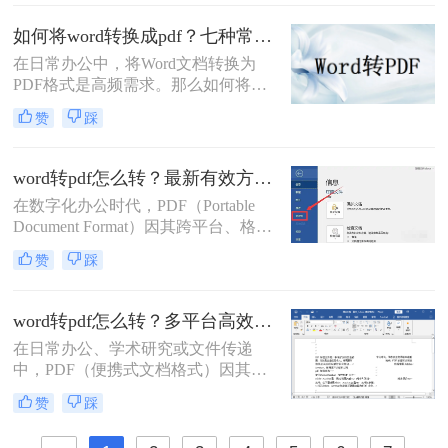
发和存档的首选格式。而 Microsoft
Word (.docx 或 .doc) 则是我们最常使
如何将word转换成pdf？七种常用方法深度解析！
用的文档编辑工具。因此，将 Word
在日常办公中，将Word文档转换为
文档高效、准确地转换为 PDF 就成了
PDF格式是高频需求。那么如何将
必备技能。
word转换成pdf呢？本文综合七种主流
赞
踩
转换方式，助您根据实际需求选择最
优方案。
word转pdf怎么转？最新有效方法全解析！
在数字化办公时代，PDF（Portable
Document Format）因其跨平台、格式
固定、不易被编辑的特性，已成为文
赞
踩
档分发、归档和打印的首选格式。而
Microsoft Word则是我们创作和编辑内
容的主要工具。因此，将Word文档完
word转pdf怎么转？多平台高效转换方法详解！
美地转换为PDF，是一项几乎每个人
在日常办公、学术研究或文件传递
都会遇到的核心需求。
中，PDF（便携式文档格式）因其跨
平台、格式固定、不易被篡改的特
赞
踩
性，已成为文件分发和归档的首选格
式。而Microsoft Word作为最主流的文