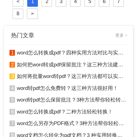
<
1
2
3
4
5
6
7
档编辑工具，我们经常需要将其编辑
好的文档转换为PDF。无论是为了提
8
>
交作业、发送简历，还是发布报告，
一个高质量的PDF转换至关重要。
热门文章
更多 >
1
word怎么转换成pdf？四种实用方法对比与实操指南（附详细表格）！
2
如何把word转成pdf保留批注？这三种方法建议收藏！
3
如何将批量word转pdf？这三种方法都可以实现批量转换
4
word转pdf怎么免费转？这三种方法很好用！
5
word转pdf怎么保留批注？3种方法帮你轻松转换！
6
word怎么转换成pdf？二种方法轻松转换！
7
word怎么另存为PDF格式？3种方法帮你轻松转换!
8
word文档怎么转化为pdf文档？3 种实用转换方法，完美保留原文档格式！