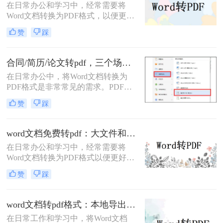
在日常办公和学习中，经常需要将
Word文档转换为PDF格式，以便更好
地分享、打印或存档。那么word怎么
赞
踩
转换成pdf免费呢？本文将介绍三种免
费将Word转换成PDF的方法。
合同/简历/论文转pdf，三个场景各自用什么方法快！
在日常办公中，将Word文档转换为
PDF格式是非常常见的需求。PDF文
件具有跨平台兼容性、保持文档格式
赞
踩
一致性和不可编辑性的特点，非常适
合用于分享和存档。那么如何把word
转换pdf呢？本文将介绍三种常用的方
word文档免费转pdf：大文件和小文件别用同一个方法！
法来实现这一转换。
在日常办公和学习中，经常需要将
Word文档转换为PDF格式以便更好地
分享、打印或存档。PDF格式具有跨
赞
踩
平台兼容性好、文件保护性强、打印
效果一致等优点，因此被广泛应用于
文件分享。那么word文档如何免费转
word文档转pdf格式：本地导出和在线工具怎么选！
换成pdf呢？本文将详细介绍几种常用
在日常工作和学习中，将Word文档
的方法来实现这一目标。