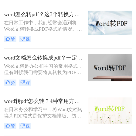
word转换为pdf呢？本文将全面解析5
种免费转换方法，助你高效完成转
word怎么转pdf？这3个转换方法赶紧收藏起来
换。
在日常工作中，我们经常会遇到将
Word文档转换成PDF格式的情况。
PDF格式不仅可以保留文档的格式和
赞
踩
布局，还可以保证文档在不同设备上
的显示效果一致。本文将详细介绍
word怎么转PDF，以及一些常见的
word文档怎么转换成pdf？一定要试试这四种方法！
Word转PDF问题。
Word文档是办公和学习的常用格式，
但有时候我们需要将其转换为PDF格
式，以确保文档内容的稳定性和可读
赞
踩
性。PDF格式可以保留文档的原始格
式和布局，使得在不同设备和软件上
查看时都能保持一致性。那么word文
word转pdf怎么转？4种常用方法详解！
档怎么转换成pdf呢？下面将介绍四种
在日常办公和学习中，将Word文档转
将Word文档转换成PDF的方法，帮助
换为PDF格式是保护文档排版、防止
您轻松完成转换。
篡改的重要需求。那么word转pdf怎么
赞
踩
转呢？本文将介绍几种常用方法，帮
助您选择最适合的方式。