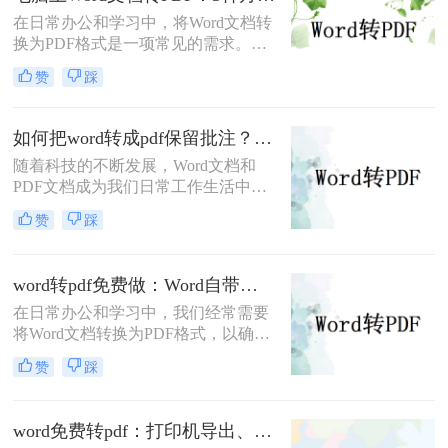
和打印的首选格式。然而，许多用户
在日常办公和学习中，将Word文档转
仅知其一，不知其二，往往在转换过
换为PDF格式是一项常见的需求。
程中遇到格式错乱、体积过大或无法
PDF格式因其跨平台兼容性、格式稳
编辑等问题。
赞
踩
定性和安全性而备受青睐。那么电脑
上word文档怎么转化为pdf格式呢？本
文将详细介绍三种将Word文档转换为
如何把word转成pdf保留批注？这三种方法建议收藏！
PDF的方法。
随着科技的不断发展，Word文档和
PDF文档成为我们日常工作生活中经
常遇到的文件格式。在某些情况下，
赞
踩
我们需要将Word文档转换为PDF格
式，并且希望保留原有文档中的批注
内容。那么，如何把word转成pdf保留
word转pdf免费做：Word自带导出和在线工具效果差在哪！
批注呢？本文将介绍三种简单有效的
在日常办公和学习中，我们经常需要
方法来帮助您将Word文档转成PDF并
将Word文档转换为PDF格式，以确保
保留批注。
文档的稳定性和兼容性，便于分享和
赞
踩
打印。那么word转pdf怎么转免费呢？
本文将介绍两种免费且实用的Word转
PDF方法。
word免费转pdf：打印机导出、Word自带、在线工具三选一！