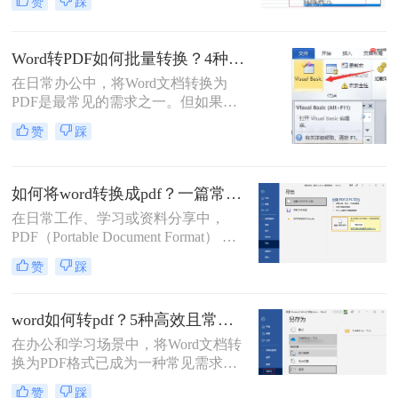
赞
踩
成为跨平台共享和打印的首选。那么
电脑word怎么转换成pdf呢？本文将详
细介绍多种将电脑上的Word文档转换
Word转PDF如何批量转换？4种高效方法详解！
为PDF的方法，帮助您根据需求选择
在日常办公中，将Word文档转换为
最合适的方案。
PDF是最常见的需求之一。但如果你
手头有几十个甚至上百个Word文件需
赞
踩
要逐一转换，手动操作无疑会消耗大
量时间。那么，word转pdf如何批量转
换？本文将为你介绍4种经过验证的
如何将word转换成pdf？一篇常用方法详解！
高效方法，涵盖办公软件自带功能、
专业转换工具、在线服务以及编程脚
在日常工作、学习或资料分享中，
本。每个方法都包含完整操作步骤、
PDF（Portable Document Format） 因
优缺点分析和注意事项，帮助你根据
其格式固定、兼容性强、易于打印和
赞
踩
实际需求选择最合适的方案。
加密等优点，成为文件传输和存档的
首选格式。而 Microsoft Word（.docx
或 .doc） 则是我们编辑文档的主要工
word如何转pdf？5种高效且常用方法详解！
具。将 Word 转换成 PDF 是一项非常
在办公和学习场景中，将Word文档转
高频且实用的操作。那么如何将word
换为PDF格式已成为一种常见需求。
转换成pdf呢？本文将详细介绍几种主
PDF格式因其兼容性强、排版稳定、
流、安全且高效的转换方法。
赞
踩