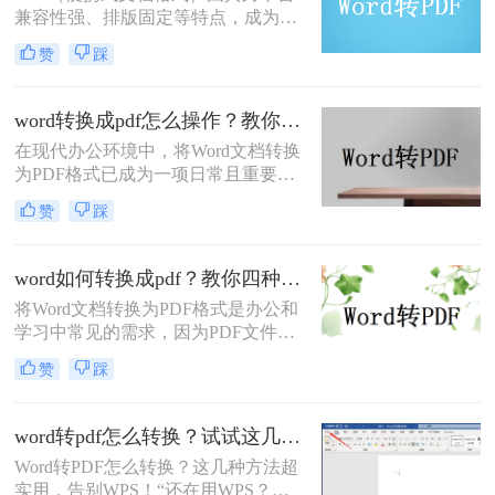
兼容性强、排版固定等特点，成为文
档分享和打印的首选格式。那么word
赞
踩
如何转pdf呢？本文将详细介绍Word
转PDF的常用方法，帮助您高效完成
转换任务。
word转换成pdf怎么操作？教你五种转换方法！
在现代办公环境中，将Word文档转换
为PDF格式已成为一项日常且重要的
操作。PDF格式不仅具有高度的兼容
赞
踩
性和稳定性，能够确保文档在不同设
备和操作系统中保持一致的格式和布
局，还方便分享、分发，并能有效防
word如何转换成pdf？教你四种常用方法！
止文档内容被篡改。那么word转换成
将Word文档转换为PDF格式是办公和
pdf怎么操作呢？下面将详细介绍几种
学习中常见的需求，因为PDF文件具
将Word转换成PDF的方法。
有跨平台兼容性、良好的排版稳定性
赞
踩
和安全性。那么word如何转换成pdf
呢？本文将介绍几种常用的转换方法
及其优缺点分析。
word转pdf怎么转换？试试这几种方法超实用！
Word转PDF怎么转换？这几种方法超
实用，告别WPS！“还在用WPS？这