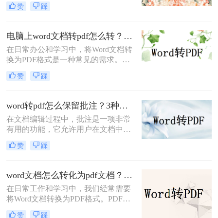
跨平台兼容性强、格式固定、不易被
赞
踩
篡改等优势，尤其适合用于正式文件
分发或打印。那么如何把word转成pdf
呢？本文将介绍5种常用的转换方
电脑上word文档转pdf怎么转？教你二种实用转换方法！
法，涵盖从免费工具到专业软件的多
在日常办公和学习中，将Word文档转
种选择。
换为PDF格式是一种常见的需求。
PDF格式具有跨平台、不易被篡改和
赞
踩
保持原样展示等优点，因此广泛应用
于文件分享、打印和存档。那么电脑
上word文档转pdf怎么转呢？本文将介
word转pdf怎么保留批注？3种方法帮你轻松转换！
绍两种将Word文档转换为PDF的方
在文档编辑过程中，批注是一项非常
法。
有用的功能，它允许用户在文档中直
接添加注释、提醒或反馈。然而，当
赞
踩
将Word文档转换为PDF格式时，很多
用户发现批注信息丢失了。这确实是
一个令人头疼的问题，因为批注往往
word文档怎么转化为pdf文档？3 种实用转换方法，完美保留原文档格式！
承载着重要的信息。那么，word转pdf
在日常工作和学习中，我们经常需要
怎么保留批注呢？本文将为您提供解
将Word文档转换为PDF格式。PDF文
决方案。
件不仅格式稳定、兼容性强，还能保
赞
踩