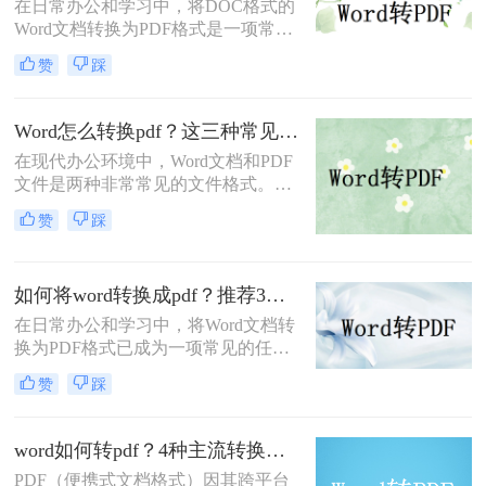
在日常办公和学习中，将DOC格式的
Word文档转换为PDF格式是一项常见
的需求。PDF格式因其跨平台兼容
赞
踩
性、格式稳定性和安全性而备受青
睐。那么电脑上doc怎么转pdf呢？本
文将介绍两种将DOC转换为PDF的方
Word怎么转换pdf？这三种常见转换方法尝试下！
法。
在现代办公环境中，Word文档和PDF
文件是两种非常常见的文件格式。
Word文档因其编辑灵活而广受欢迎，
赞
踩
而PDF文件则因为其跨平台的兼容性
和格式固定的特性受到青睐。因此，
将Word文档转换为PDF格式是一项常
如何将word转换成pdf？推荐3种方法轻松转换！
见需求。那么Word怎么转换pdf呢？
本文将介绍三种常用的Word转PDF的
在日常办公和学习中，将Word文档转
方法。
换为PDF格式已成为一项常见的任
务。PDF格式具有跨平台兼容性、格
赞
踩
式稳定性和安全性等优点，使得它在
文件共享、存档和打印等方面具有显
著优势。那么如何将word转换成pdf
word如何转pdf？4种主流转换方法详解！
呢？本文将介绍三种将Word转换成
PDF（便携式文档格式）因其跨平台
PDF的方法。