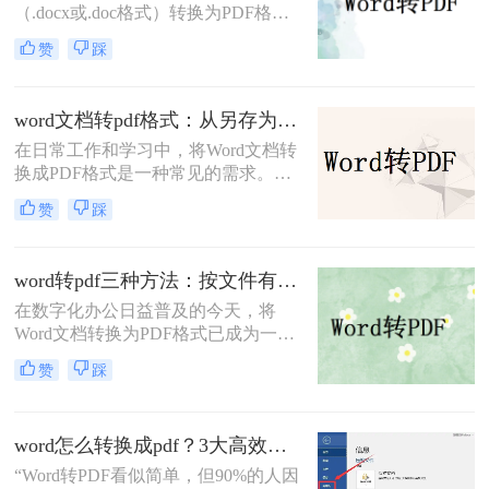
（.docx或.doc格式）转换为PDF格式
是一项常见的需求。PDF文件因其跨
赞
踩
平台兼容性、保持文档格式不变以及
易于分享和打印的特点而备受欢迎。
那么word文档怎么转换成pdf格式​呢？
word文档转pdf格式：从另存为到在线工具，三种路径各有取舍！
本文将详细介绍两种将Word文档转换
在日常工作和学习中，将Word文档转
成PDF格式的方法。
换成PDF格式是一种常见的需求。
PDF格式不仅能够保持文档的原貌，
赞
踩
确保在不同平台和设备上呈现一致的
效果，还能防止他人随意修改内容。
那么如何将word文档转换成pdf格式
word转pdf三种方法：按文件有没有图片和公式分开选！
呢？本文将介绍三种高效且易于操作
在数字化办公日益普及的今天，将
的Word文档转换成PDF的方法，帮助
Word文档转换为PDF格式已成为一项
读者轻松应对这一需求。
基本且重要的技能。PDF格式因其跨
赞
踩
平台兼容性、格式稳定性和安全性，
成为许多正式场合的首选文档格式。
那么word转pdf怎么转呢？本文将介绍
word怎么转换成pdf？3大高效方法详解，职场人必备技能！
三种将Word转换为PDF的方法。
“Word转PDF看似简单，但90%的人因