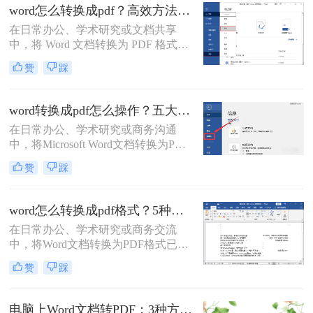
（.docx）转换为PDF的方法，帮助您
word怎么转换成pdf？高效方法与专业建议！
高效完成转换并提升简历的专业性。
在日常办公、学术研究或文档共享
中，将 Word 文档转换为 PDF 格式已
成为刚需。PDF 格式的跨平台一致
赞
踩
性、防篡改特性和专业外观使其成为
文档分发的标准选择。那么word怎么
转换成pdf呢？本文将深入探讨多种高
word转换成pdf怎么操作？五大方法详解！
效转换方法，涵盖不同场景需求，助
在日常办公、学术研究或商务沟通
您轻松实现完美转换。
中，将Microsoft Word文档转换为PDF
格式已成为一项不可或缺的技能。
赞
踩
PDF（Portable Document Format）以
其出色的跨平台兼容性、格式固定性
以及安全性，成为文件分发和归档的
word怎么转换成pdf格式？5种高效方法详解与场景应用！
首选格式。无论是提交简历、发布报
在日常办公、学术研究或商务交流
告还是共享论文，一个高质量的PDF
中，将Word文档转换为PDF格式已成
文件能确保在任何设备上呈现的效果
为一项不可或缺的技能。
都与您的初衷一致。尽管Word转PDF
赞
踩
PDF（Portable Document Format）以
看似简单，但其中却隐藏着许多影响
其跨平台、格式固定、易于分发且安
最终效果的细节
全性高的特点，成为文件归档、传阅
电脑上Word文档转PDF：3种方法按文档复杂度选，公式多的别用在线工具！