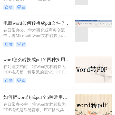
些Word转PDF方法让你效率翻倍，安
赞
踩
全又精准！”作为一名从事电脑办公
软件测评多年的博主，小编经常被职
场朋友问到一个问题：Word转PDF怎
电脑word如何转换成pdf文件？揭秘4大高效方法，轻松搞定所有场景！
么转换才能既高效又可靠？尤其是在
在日常办公、学术研究或商务交流
处理重要报告、合同或技术文档时，
中，将Microsoft Word文档转换为
大家总担心格式错乱、操作繁琐或数
PDF（Portable Document Format，便
据泄露。今天，小编就结合多年经
赞
踩
携式文档格式）已成为一项不可或缺
验，分享几种常用方法（排除
的技能。PDF格式以其卓越的跨平台
WPS），帮你轻松解决这一
一致性、出色的安全性以及固定的排
word怎么转换成pdf？四种实用方法对比与实操指南（附详细表格）！
版布局，赢得了全球用户的信赖。无
在处理文档时，将Word文档转换为
论是提交论文报告、发送商业合同，
PDF格式是一种常见的需求。PDF格
还是分享个人简历，PDF都能确保接
式具有跨平台、保持原始格式等优
收方看到的内容与您精心设计的完全
赞
踩
点，使得在不同设备和操作系统上查
一致。那么电脑word如何转换成pdf文
看和打印文档时保持一致性。那么
件呢？
word怎么转换成pdf呢？本文将介绍四
如何把word转成pdf？5种常用的转换方法详解！
种将Word文档转换为PDF的方法，以
在日常办公中，将Word文档转换为
满足不同用户的需求。
PDF格式是常见需求。PDF格式具有