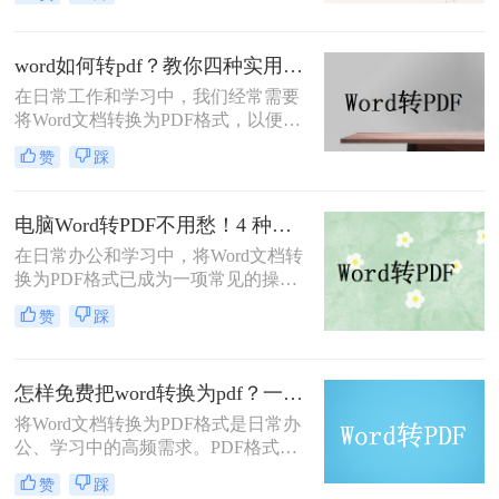
持文档的原始布局和格式，使得文档
在不同设备和操作系统上都能保持一
致的显示效果。本文将详细介绍word
word如何转pdf？教你四种实用的转PDF方法！
文档怎么转化为pdf文档，并给出多种
在日常工作和学习中，我们经常需要
方法及其步骤。
将Word文档转换为PDF格式，以便更
好地保存、分享和打印文件。PDF格
赞
踩
式具有跨平台兼容性好、不易被篡改
等优点，因此得到了广泛应用。那么
Word如何转PDF呢？本文将介绍四种
电脑Word转PDF不用愁！4 种转换方法还能压缩文件体积！
实用的Word转PDF的方法，帮助读者
在日常办公和学习中，将Word文档转
轻松实现文档格式的转换。
换为PDF格式已成为一项常见的操
作。PDF格式以其高度的兼容性、稳
赞
踩
定性和安全性，在文档分享、分发和
保存方面表现出色。那么电脑word转
PDF怎么转呢？本文将介绍四种将
怎样免费把word转换为pdf？一文掌握所有常用方法！
Word转换为PDF的方法。
将Word文档转换为PDF格式是日常办
公、学习中的高频需求。PDF格式能
确保文件内容在不同设备上显示一
赞
踩
致，且不易被篡改。那么怎样免费把