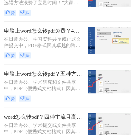
选错方法浪费了宝贵时间！”大家
好，我是小编——一位深耕电脑办公
赞
踩
软件测评多年的IT博主。在日常工作
中，我常收到读者反馈：“文档转换
后格式错乱，还得手动调整，太折腾
电脑上word怎么转pdf免费？4种高效的方法详解！
了！”尤其对于职场办公人群和自媒
在日常办公、学习资料共享或正式文
体创作者而言，Word转PDF的需求高
件提交中，PDF格式因其卓越的跨平
频且关键：报告提交、合同归档、内
台兼容性、固定的排版格式以及良好
容分发……任何格式失误都可能导致
赞
踩
的安全性，几乎成为了标准文件格
专业形象受损。
式。而Microsoft Word作为最主流的文
档编辑工具，我们经常需要将其编辑
电脑上word怎么转pdf？五种方法详解！
好的文档转换为PDF。
在日常办公、学术研究和文件共享
中，PDF（便携式文档格式）因其跨
平台、格式固定、不易被篡改的特
赞
踩
性，已成为文件分发的标准格式。而
Microsoft Word作为最主流的文档编辑
工具，将其内容完美转换为PDF，是
word怎么转pdf？四种主流且高效全解析！
几乎每个人都会遇到的需求。那么电
在日常办公、学术提交或文件共享
脑上word怎么转pdf呢？
中，PDF（便携式文档格式）因其卓