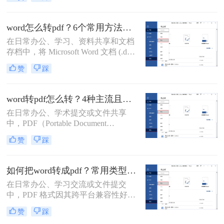
安全性高等特点，能够有效避免因设
备差异或软件版本不兼容导致的格式
错乱问题。那么word如何转pdf呢？本
word怎么转pdf？6个常用方法详解！
文将详细介绍5种高效且常用的Word
在日常办公、学习、资料共享和文档
转PDF方法，帮助用户根据实际需求
存档中，将 Microsoft Word 文档 (.doc,
选择最合适的方式。
.docx) 转换为 PDF (Portable Document
赞
踩
Format) 格式是一项非常普遍且重要的
需求。PDF 格式以其跨平台兼容性
强、排版固定、易于打印、文件大小
word转pdf怎么转？4种主流且高效方法详解！
相对可控以及良好的安全性而广受欢
在日常办公、学术提交或文件共享
迎。那么word怎么转pdf呢？本文将详
中，PDF（Portable Document
细介绍几种最常用、最便捷的 Word
Format，便携式文档格式）因其卓越
转 PDF 方法，帮助你轻松应对各种转
赞
踩
的跨平台一致性、不易编辑的特性和
换场景。
固定的排版格式，已成为文件分发的
首选。而Microsoft Word则是我们创作
如何把word转成pdf？常用类型方法解析！
和编辑文档最常用的工具。因此，掌
在日常办公、学习交流或文件提交
握如何将Word文档完美地转换为
中，PDF 格式因其跨平台兼容性好、
PDF，是每个现代办公人士和学生的
格式不易被随意修改、体积相对可
必备技能。
赞
踩
控、安全性较高等特点，成为文件分