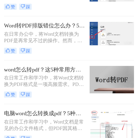
越的跨平台一致性、格式固定性和安
赞
踩
全性，已成为文件分发的首选格式。
而Microsoft Word作为最主流的文档编
辑工具，将其创作的文档转换为PDF
Word转PDF排版错位怎么办？5种有效方法彻底解决排版错位问题！
是一项高频且关键的操作。尽管操作
在日常办公中，将Word文档转换为
看似简单，但不同的转换方法在效
PDF是再常见不过的操作。然而，很
果、效率和应用场景上却大相径庭。
多用户都遇到过这样的困扰：明明在
那么word怎么转pdf呢？
赞
踩
Word里排版整齐的文档，转成PDF后
却出现文字错位、表格变形、图片跑
偏、页码丢失等问题。尤其是在提交
word怎么转pdf？这5种常用方法了解一下！
重要报告、学术论文或投标文件时，
在日常工作和学习中，将Word文档转
排版错位不仅影响美观，更可能让专
换为PDF格式是一项高频需求。PDF
业形象大打折扣。那么word转pdf排版
格式以其格式固定、兼容性强的特
错位怎么办？本文结合多年办公实战
赞
踩
点，成为文件共享和打印的首选。那
经验，整理出5种经过验证的有效方
么word怎么转pdf呢？本文将详细介绍
法，帮助您从根源上解决这一难题。
Word转PDF的常用方法，帮助您高效
电脑word怎么转换成pdf？5种详细方法全解析！
完成转换任务。
在日常工作和学习中，Word文档是常
见的办公文件格式，但PDF因其格式
固定、兼容性好、安全性高等特点，