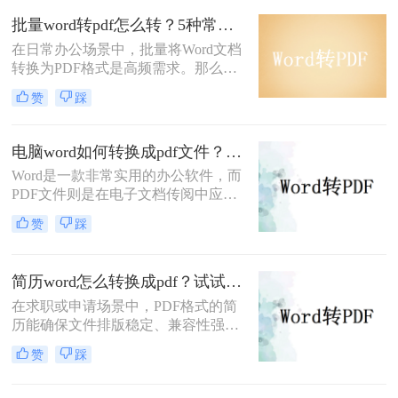
批量word转pdf怎么转？5种常用方法详解！
在日常办公场景中，批量将Word文档
转换为PDF格式是高频需求。那么批
量word转pdf怎么转呢？本文从四种主
赞
踩
流转换方案，适合不同场景和用户需
求。
电脑word如何转换成pdf文件？教你4个方法轻松完成转换任务！
Word是一款非常实用的办公软件，而
PDF文件则是在电子文档传阅中应用
广泛的格式，因此很多人常常需要将
赞
踩
Word文件转换成PDF文件。那么电脑
word如何转换成pdf文件呢？在本文
中，我将为大家介绍四种简单的方
简历word怎么转换成pdf？试试这5种常用转换方法！
法，帮助你快速将电脑上的Word文件
在求职或申请场景中，PDF格式的简
转换成PDF格式。
历能确保文件排版稳定、兼容性强，
避免因不同设备或软件打开导致格式
赞
踩
错乱。那么简历word怎么转换成pdf
呢？本文将介绍多种将Word简历