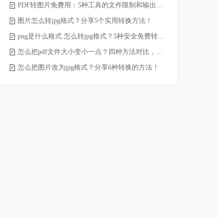
PDF转图片免费用：5种工具的文件限制和输出质量对比！
word转pd
图片怎么转jpg格式？分享5个实用转换方法！
png是什么格式 怎么转jpg格式？5种安全免费转换方法全解析！
pdf太大了
怎么把pdf文件大小变小一点？四种方法对比，一看就懂！
怎么把图片改为jpg格式？分享6种转换的方法！
pdf文件怎