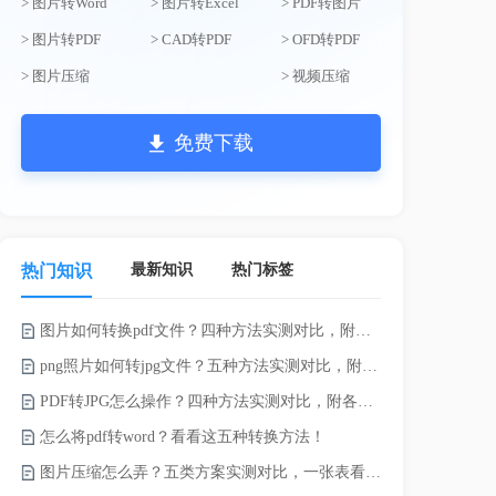
> 图片转Word
> 图片转Excel
> PDF转图片
> 图片转PDF
> CAD转PDF
> OFD转PDF
> 图片压缩
> 视频压缩
免费下载
最新知识
热门标签
热门知识
图片如何转换pdf文件？四种方法实测对比，附各场景最优选！
电脑上doc怎
png照片如何转jpg文件？五种方法实测对比，附各场景最优选!！
如何将word
PDF转JPG怎么操作？四种方法实测对比，附各场景最优选！
word转换成
怎么将pdf转word？看看这五种转换方法！
word如何转
图片压缩怎么弄？五类方案实测对比，一张表看懂怎么选！
word如何转