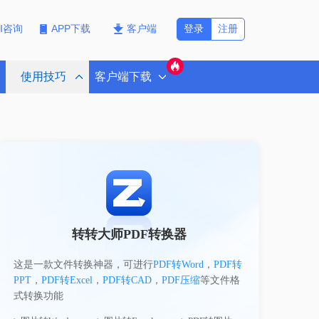
登录
注册
PI咨询
APP下载
客户端
使用技巧
客户端下载
转转大师PDF转换器
这是一款文件转换神器，可进行
PDF转Word
，
PDF转
PPT
，
PDF转Excel
，
PDF转CAD
，
PDF压缩
等文件格
式转换功能