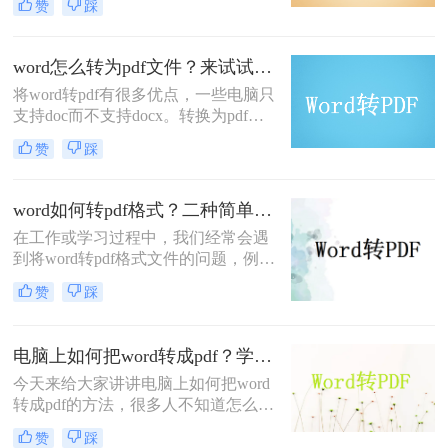
赞
踩
因是PDF格式具有独特的兼容性和文
档性，可以帮助大家避免转换过程中
的乱码问题。然而，还是有许多用户
word怎么转为pdf文件？来试试这2个方法，操作简单又实用！
不知道如何操作它们。那么，word怎
将word转pdf有很多优点，一些电脑只
么改成pdf格式呢?下面小编将分享二
支持doc而不支持docx。转换为pdf
种PDF转换方法，一起来看看吧。
后，您可以使用pdf软件而不是word打
赞
踩
开它。此外，当您向其他人发送word
文件时，您也可以以此格式发送，以
防止被篡改。那么word怎么转为pdf文
word如何转pdf格式？二种简单的方法分享给你！精准高效！
件呢？下面就来给大家具体讲讲。
在工作或学习过程中，我们经常会遇
到将word转pdf格式文件的问题，例如
提供给客户的信息。当我们不希望他
赞
踩
们在文档中进行一些操作时，我们可
以考虑将Word文件转换为PDF格式。
那么，word如何转pdf格式呢？下面就
电脑上如何把word转成pdf？学会这三种方法，从此文件格式转换不求人
来教会大家。
今天来给大家讲讲电脑上如何把word
转成pdf的方法，很多人不知道怎么转
换格式，工作之后经常遇到相同的问
赞
踩
题，如果不会，那就比较麻烦了，没