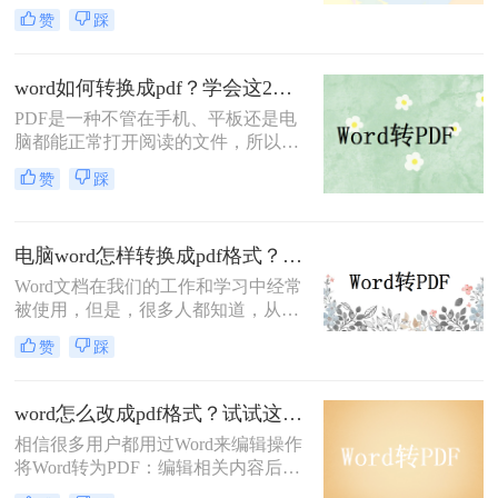
从中提取数据并不容易。今天，小编
pdf吗？
赞
踩
将向您介绍一款可以word转为pdf的软
件，教您word转为pdf怎么转换。一起
来了解一下吧。
word如何转换成pdf？学会这2个word转pdf方法就够用
PDF是一种不管在手机、平板还是电
脑都能正常打开阅读的文件，所以很
多的时候会将文档转换成PDF的格
赞
踩
式，那么你知道word如何转换成pdf
吗？如果不知道的话，那么这篇文章
相信会帮助到你，一起来了解一下
电脑word怎样转换成pdf格式？这两个方法职场小白一学就会
word转pdf的方法吧。
Word文档在我们的工作和学习中经常
被使用，但是，很多人都知道，从传
输和存储角度来看，它不如PDF文
赞
踩
件。归根结底，PDF文件更小、更稳
定、更兼容。因此，当遇到一个大型
文件需要相互传送时，多数人会选择
word怎么改成pdf格式？试试这2个简单的方法，3秒轻松极速转换！
把word转换成pdf格式。那么你知道电
相信很多用户都用过Word来编辑操作
脑word怎样转换成pdf格式？
将Word转为PDF：编辑相关内容后，
需要将Word转换成PDF进行传输。原