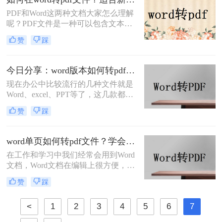
是有的，word转pdf很简单，使用转换
PDF和Word这两种文档大家怎么理解
器就能完成，转转大师pdf转换器就很
呢？PDF文件是一种可以包含文本图
好。
片以及其他内容的文件，Word同样也
赞
踩
具有这样的优点，但是不同的是，
PDF具有不可编辑性，而Word则是常
用的编辑文档，当我们需要保密文件
今日分享：word版本如何转pdf？分享三种最简单的方法
内容时就会将word转pdf文件，这样就
现在办公中比较流行的几种文件就是
算发送给他人也可以在某种程度上保
Word、excel、PPT等了，这几款都是
障文档内容，那么你知道如何在word
经常会用到的编辑软件，但是偶尔也
转pdf文件吗？
赞
踩
需要将这些制作好的文件转换成PDF
的格式，当我们需要将word版本转pdf
时，应该怎么转换呢？如果你的工作
word单页如何转pdf文件？学会这2种方法，从此文件格式转换不求人
经常和这些文档打交道，那么就一定
在工作和学习中我们经常会用到Word
要学会这个word版本转pdf文件技能。
文档，Word文档在编辑上很方便，所
以得到广泛的使用，当我们需要将文
赞
踩
档发送给别人，又不希望文档内容被
修改时，就会将word转pdf文件格式，
<
1
2
3
4
5
6
7
这样就不用担心内容被修改的问题，
那么word单页如何转pdf文件呢？