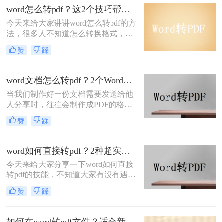
使用Office自带的“另存为”功能、使用
word怎么转pdf？这2个技巧帮你一分钟搞定，简单又快速！
PDF转换器软件和在线转换工具，来
今天来给大家讲讲word怎么转pdf的方
将多个Word文档转换为PDF格式。
法，很多人不知道怎么转换格式，工
作之后经常遇到相同的问题，如果不
赞
踩
会，那就比较麻烦了，没关系，小编
今天就教大家怎么word文档转换成pdf
文档，教你快速掌握转换方法。
word文档怎么转pdf？2个Word转PDF的方法，为你解决格式转换的问题
当我们制作好一份文档需要发送给他
人分享时，往往会制作成PDF的格式
去发送，为什么呢？当你出来工作久
赞
踩
了之后就会发现，PDF文件的好处，
但是我们制作的文档是Word格式的，
那么word文档怎么转pdf呢？方法并不
word如何直接转pdf？2种超实用的使用教程免费分享
难，想要转换两者的格式，使用转换
今天来给大家分享一下word如何直接
器就能很快的完成，下面就来看看
转pdf的技能，不知道大家有没有遇到
word文档转换成pdf文档的步骤吧。
这样的问题，当我们想要将一个文档
赞
踩
转换成另一种格式的文档分享给别人
时，却不知道改如何操作，如果有一
个快捷又方便的途径那就好了，当然
如何在word转pdf文件？适合新手的2种方法推荐