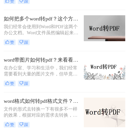
赞
踩
读和打印等操作，所以很多时候我们
都会将如何将word转pdf，但是仍然还
有很多职场新人不知道怎么转换的，
如何把多个word转pdf？这个方法了解一下！
以下是如何将word转pdf文档的步骤。
我们经常会使用到Word和PDF这两个
希望能帮助到大家。
办公文档。Word文件虽然编辑起来很
方便，但没有PDF文件的安全性高。
赞
踩
因此，我们总会先编辑好word文件中
的内容，再转换成PDF文件发送出
去。但是如果Word文件较多的话，一
word带图片如何转pdf？来看看我自用的三个格式转换妙招！
个一个将Word保存为PDF太麻烦了。
在办公室、学习和生活中，我们经常
那么你们知道如何把多个word转pdf
需要看到大量的图片文件，但毕竟，
吗？接下来我教你如何转换Word文
一张一张地看照片相对麻烦，所以我
件，有兴趣的朋友，赶快跟我一起来
赞
踩
们通常会把照片变成PDF。事实上，
学习呀！
图片到PDF的操作过程非常简单。今
天，我将教你word带图片如何转pdf。
word格式如何转pdf格式文件？这个在线方法简单快速！
文件的形式去转换一下有很多不一样
的效果，根据对应的需求去转换，尤
其是办公或者需要展示信息的时候，
赞
踩
没要求的时候可以不用去转换文件的