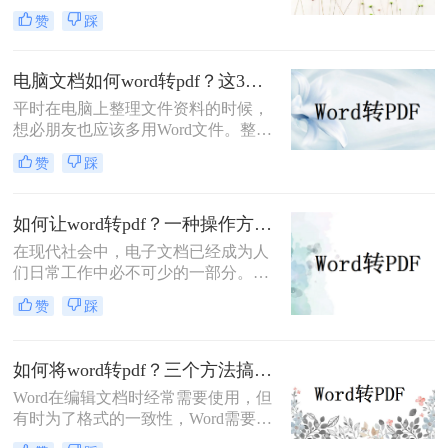
享。如果您需要在不同设备之间共享
赞
踩
文档或者将文档发布到网上，PDF是
一个不错的选择。在本文中，我们将
介绍两种方法把Word文档转换成
电脑文档如何word转pdf？这3种方法值得你收藏！
PDF。
平时在电脑上整理文件资料的时候，
想必朋友也应该多用Word文件。整理
好相应的数据后，很多朋友会把电脑
赞
踩
文档如何word转pdf，以方便传输和保
存。虽然把word转pdf文件比较简单，
但是还是有很多朋友不知道Word转换
如何让word转pdf？一种操作方法在线教学！
成PDF哪个工具好用。如果你不知
在现代社会中，电子文档已经成为人
道，你不必太担心。今天，我想和大
们日常工作中必不可少的一部分。而
家分享两个更好的转换工具。
对于许多人来说，Word文档是常见的
赞
踩
电子文档格式之一。然而，有时我们
需要将Word文档转换为PDF格式，以
便更方便地共享和打印文档。在这种
如何将word转pdf？三个方法搞定！
情况下，使用在线的Word转PDF工具
Word在编辑文档时经常需要使用，但
就成为一种便捷而高效的选择。下面
有时为了格式的一致性，Word需要转
一起看看如何让word转pdf吧。
换为PDF。转成PDF格式后也方便阅