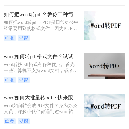
形式，转换形式就是为了更好的办
公，word要转换就转pdf，两者有很多
如何把word转pdf？教你二种简单实用的转换方法!
互补的性质，所以word转换一般都是
如何把word转pdf？PDF是日常办公中
转换pdf，可以给你更好的办公，有的
经常要用到的格式文件，因为PDF格
用户不知道转换的操作，了解下方的
式文件有着众多优点，其中包括PDF
转换教程，你就会知道word格式如何
赞
踩
格式可以在多平台使用，PDF格式安
转pdf格式文件了。
全性高不易修改，阅读性能高，阅读
舒适性好，而且PDF文件格式更为正
word如何转pdf格式文件？试试这四个方法！
式，传输起来也比较方便，下面小编
word转换pdf格式有各种优点。首先，
将为你分享二种word转pdf的操作方
一些计算机不支持word文档，或者只
法，有此需求的小伙伴不妨过来看看!
支持部分word格式。例如，它们只支
赞
踩
持doc而不支持docx。转换成pdf后，
可以使用pdf软件而不是word打开。打
印时，pdf格式不会改变，但由于计算
word如何大批量转pdf？快来跟我学这个妙招！
机的不同，word往往会改变，但是pdf
word如何转变成PDF文件？身为办公
格式更加稳定。所以我们可以考虑将
人员，许多小伙伴都遇到过word转pdf
word转pdf格式文件，那么word如何
的操作，前几天朋友刚上班，问了一
转pdf格式文件呢？下面就来看看吧。
赞
踩
些文件转换的问题，今天就把word如