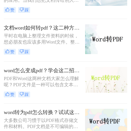
的应用。当我们想把文档传给别人，
不想修改文档内容时，我们会把word
赞
踩
转pdf，因为PDF文件格式稳定，观赏
性好，有没有更简单的word转pdf方
法？当然，今天，小编就为大家介绍
文档word如何转pdf？这二种方法教你如何转换
一下电脑word怎么转pdf的方法，希望
平时在电脑上整理文件资料的时候，
家有所帮助。
想必朋友也应该多用Word文件。整理
好相应的数据后，很多朋友会把文档
赞
踩
word转pdf，以方便传输和保存。但是
还是有很多朋友不知道文档word如何
转pdf。如果你不知道，你不必太担
word怎么变成pdf？学会这二招，办公效率直线翻倍，从此再也不加班！
心。今天，我想和大家分享两个更好
PDF和Word这两种文档大家怎么理解
的转换方法。
呢？PDF文件是一种可以包含文本图
片以及其他内容的文件，Word同样也
赞
踩
具有这样的优点，但是不同的是，
PDF具有不可编辑性，而Word则是常
用的编辑文档，当我们需要保密文件
word转为pdf怎么转换？试试这2个简单的方法，1秒轻松极速转换！
内容时就会将word改成pdf，这样就算
大多数公司习惯于以PDF格式存储文
发送给他人也可以在某种程度上保障
件和材料。PDF文档是不可编辑的。
文档内容，那么你知道word怎么变成