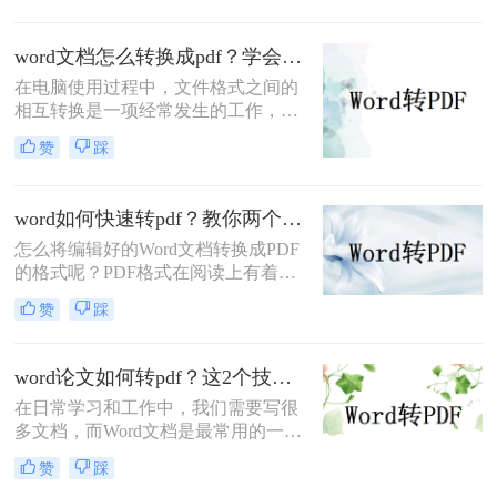
关系，小编今天就教大家怎么word转
pdf，教你快速掌握转换方法。
word文档怎么转换成pdf？学会这3个Word转PDF方法就够用
在电脑使用过程中，文件格式之间的
相互转换是一项经常发生的工作，其
中比较常见的就是word文件和pdf文件
赞
踩
之间的相互转换。我相信很多人都需
要word文档怎么转换成pdf。那么
word文档怎么转换成pdf呢？别担心。
word如何快速转pdf？教你两个简单高效的办法
让我们教你如何word文档转换成pdf文
怎么将编辑好的Word文档转换成PDF
件。无论您想同时将多少word文件转
的格式呢？PDF格式在阅读上有着很
换为pdf，您都可以在短时间内快速完
好的效果，兼容性也强，因此很多人
成。
赞
踩
都喜欢将编辑好的文档转换成PDF的
格式，那么你知道word如何快速转pdf
吗？如果不知道，那么下面将会叫你
word论文如何转pdf？这2个技巧帮你一分钟搞定，简单又快速！
怎么做，快速的完成word转pdf文档，
在日常学习和工作中，我们需要写很
一起来学习吧。
多文档，而Word文档是最常用的一种
文档格式。但是有时我们会需要将
赞
踩
Word文档转换为PDF格式，因为PDF