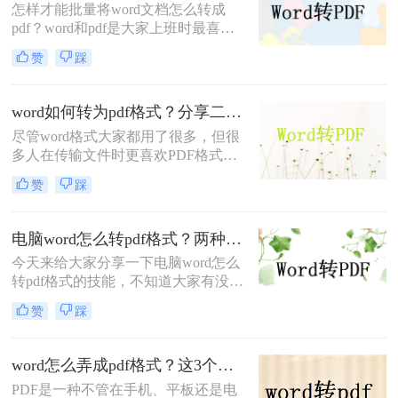
怎样才能批量将word文档怎么转成
会将word转换pdf，那么word如何转
pdf？word和pdf是大家上班时最喜欢
换pdf呢？
的文档文件。编写word文件非常方
赞
踩
便，便于排版。我们都喜欢使用pdf格
式来编写一些正式的公文或商务文
件，但是编写pdf格式并不是很方便。
word如何转为pdf格式？分享二个简单高效的操作技巧
因此，我们将首先编写word中的内
尽管word格式大家都用了很多，但很
容，然后转换为pdf文件，问题就可以
多人在传输文件时更喜欢PDF格式，
解决。但是，如果word文件数量多，
不容易更改信息。便于阅读、便于传
pdf效率太低，浪费时间。 如果你想
赞
踩
送、便于保存，所以word转pdf这类操
节省时间和提高效率，你最好一次性
作被广泛使用。然而，尽管这种格式
将多个wor
转换的方法已被许多人使用、熟知，
电脑word怎么转pdf格式？两种方法任你选择
但同时也有许多人不知道太熟悉这种
今天来给大家分享一下电脑word怎么
操作，不知道word如何转为pdf格式，
转pdf格式的技能，不知道大家有没有
所以今天小编就针对这部分不懂操作
遇到这样的问题，当我们想要将一个
的朋友，下面分享一下word转pdf方
赞
踩
文档转换成另一种格式的文档分享给
法。
别人时，却不知道改如何操作，如果
有一个快捷又方便的途径那就好了，
word怎么弄成pdf格式？这3个方法超级实用！
当然是有的，#other#很简单，使用转
PDF是一种不管在手机、平板还是电
换器就能完成，转转大师PDF转换器