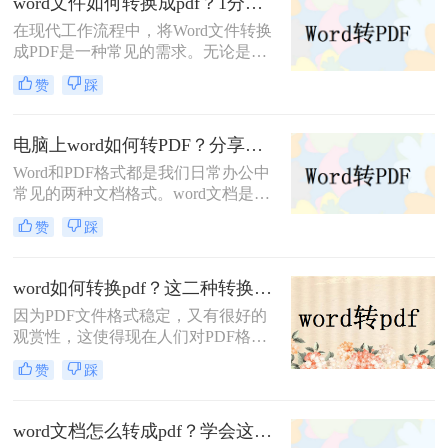
word文件如何转换成pdf？1分钟让你学会这四个好用方法，真的超简单！
以下是如何将word转pdf的步骤。希望
在现代工作流程中，将Word文件转换
能帮助到大家。
成PDF是一种常见的需求。无论是在
学术研究、商业交流还是日常生活
赞
踩
中，将文件保存为PDF格式可以确保
格式的统一性和可读性。本文将向您
介绍word文件如何转换成pdf的方法，
电脑上word如何转PDF？分享两种Word转PDF方法！转换效率超高！
可帮助您将Word文件转换成PDF格
Word和PDF格式都是我们日常办公中
式。
常见的两种文档格式。word文档是最
简单编辑的方式，PDF是常用文档中
赞
踩
最便捷的阅读方式，PDF格式更有利
于文件的分享，可以实现比较完美的
打印效果，因此它们之间的格式转换
word如何转换pdf？这二种转换方法你得知道
也是必不可少。
因为PDF文件格式稳定，又有很好的
观赏性，这使得现在人们对PDF格式
文档的使用越来越频繁，网上搜索的
赞
踩
资料文件也多为PDF格式，即使是现
今的财务报表或编辑文案，也用PDF
文件。尽管如此，大部分人还是习惯
word文档怎么转成pdf？学会这三种方法，轻松解决转换难题
于用Word编辑文档，在编辑完之后，