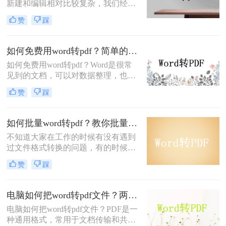
新建和编辑相对比较复杂，我们经常
先用Word文档编辑好之后再转换成
赞
踩
PDF格式，如果需要处理的文档较
多，是否有快速批量处理的方法呢？
下面介绍三种如何大量word转pdf的方
如何免费用word转pdf？简单的方法教会你！
法。
如何免费用word转pdf？Word是很常
见到的文档，可以对数据整理，也很
适合很多样的平台，但是我们为了打
赞
踩
开的时候不会乱码，传输接受也很方
便，这种文件可以提供的安全性较
高，有点还有兼容性强，给整理了三
如何批量word转pdf？教你批量转换方法！
种免费方法，阅读起来也很快速，还
不知道大家在工作的时候有没有遇到
可以跨多种设备来进行传送，赶紧来
过文件格式转换的问题，有的时候我
一起学习吧!快快收藏吧，更多精彩不
们需要将手上的文件转换成其他的格
容错过！
赞
踩
式，比如说将又是拼命打工的一天，
内心祈祷钉钉不要跳！怕什么来什
么！领导突然给我发来几十份Word文
电脑如何把word转pdf文件？两种方法教会你！
档，让转成PDF格式，打印好给他！
电脑如何把word转pdf文件？PDF是一
种通用格式，常用于文档传输和共