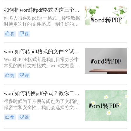
何大批量转pdf的操作总结一下，希望
能帮助大家！一起来看看吧。
如何把word转pdf格式？这三个方法值得推荐！
许多人很喜欢pdf这一格式，传输数据
时使用这样的文件格式，制作好的
word文档、excel表格、ppt演示文稿，
赞
踩
以及将文档转换成这一格式，正是喜
爱该文件格式。由于pdf这种文件格
式，非常稳定，所以可以将所制作的
word如何转pdf格式的文件？试试这2个转换方法！
文件转换为pdf格式后再传送，不会影
Word和PDF格式都是我们日常办公中
响整个文件内容的排版，也不会出现
常见的两种文档格式。word文档是最
这样的情况。那么如何把word转pdf格
简单编辑的方式，PDF是常用文档中
式呢？下面就来讲讲word转pdf文件的
赞
踩
最便捷的阅读方式，PDF格式更有利
方法。
于文件的分享，可以实现比较完美的
打印效果，因此它们之间的格式转换
word如何转换pdf格式？教你二种免费简单实用的转换方法！
也是必不可少。
很多时候为了方便传阅也为了文档的
保密性和安全性，我们会选择将文档
转换成PDF的格式，PDF的优点大家
赞
踩
也是知道的，兼容性好稳定性好，那
么当我们需要将word转pdf时，该如何