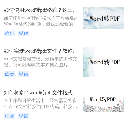
文档可以跨平台使用，更加方便阅读
和分享。那么，word论文如何转pdf
如何使用word转pdf格式？这三种方法教你如何转换
呢？
如何使用word转pdf格式？有时会遇到
Word转格式的问题，但缺乏经验的我
们总是不知道怎么实现，直接修改文
赞
踩
档后缀名当然不能修改，会影响整个
文档的排版，也有可能出现乱码的情
况。所以，我们应该采用什么方式来
如何实现word转pdf文件？教你两个简单高效的办法
转换呢？接下来小编给大家介绍一个
word文档是最方便、最简单的工作文
简单的word格式转pdf格式方法，对于
档。您可以编辑文本并插入图片。然
大多数初学者都很友好，快来学习下
而，由于操作方便，安全性不是很
这3种方法吧！
赞
踩
好。如果您想将word转pdf文件，应该
如何实现word转pdf文件？下面就来给
大家讲解一下word转pdf文档的方法步
如何将多个word转pdf文件格式？快来跟我学这三个妙招
骤，一起来学习吧。
在工作和日常生活中，经常需要将多
个Word文档转换为PDF格式。转换为
PDF格式可以方便文件的共享、传输
赞
踩
和打印，保证文档的完整性和格式稳
定性。本文将介绍三种方法，分别是