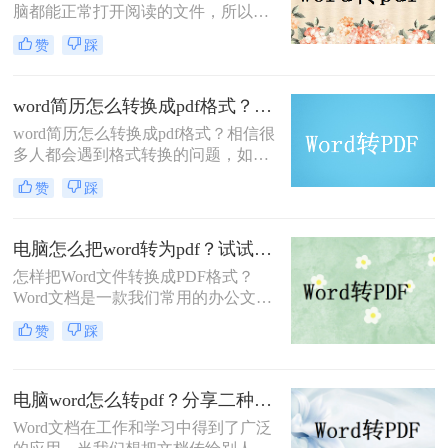
脑都能正常打开阅读的文件，所以很
就很好。
多的时候会将文档转换成PDF的格
赞
踩
式，那么你知道word怎么弄成pdf格式
吗？如果不知道的话，那么这篇文章
相信会帮助到你，一起来了解一下
word简历怎么转换成pdf格式？教你两种情况的转换方法
word转pdf的方法吧。
word简历怎么转换成pdf格式？相信很
多人都会遇到格式转换的问题，如果
让你将一份Word文档转换成PDF格式
赞
踩
的文档你会怎么做呢？有人说，直接
另存为PDF格式的不就好了，但是如
果你要转换的Word文档数量很多呢，
电脑怎么把word转为pdf？试试这二种转换方法
一个个打开另存为就很费时了，有什
怎样把Word文件转换成PDF格式？
么好的办法可以快速word转换成pdf格
Word文档是一款我们常用的办公文档
式呢？今天就来教大家一个word转pdf
编辑软件，我们常用Word来编辑文
的方法，有需要的朋友学起来。
赞
踩
案，在发送文件之前，我们都会将其
转换为PDF文件，因为PDF文件兼容
性强适合传阅，因此，那么电脑怎么
电脑word怎么转pdf？分享二种文件格式转换方法
把word转为pdf？我会有一个非常有效
的办法，来看一下word转pdf具体步
Word文档在工作和学习中得到了广泛
骤。