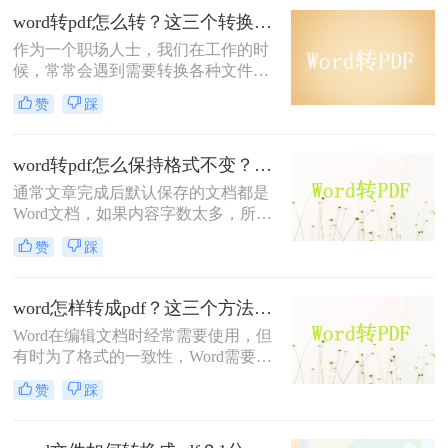
操作呢？word转pdf很简单的，接下来
word转pdf怎么转？这三个转换方法赶紧收藏起来！
一起看看word如何转换pdf格式吧。
作为一个职场人士，我们在工作的时
候，常常会遇到需要转换各种文件格
式的要求，而其中比较常见的就是
赞
踩
Word文档格式和PDF文档格式，有时
候根据领导或者客户的指示，我们需
要对文档进行格式的转换，像Word转
word转pdf怎么保持格式不变？这五个方法了解一下！
换为PDF格式以后，不仅阅读起来方
通常文章完成后默认保存的文档都是
便，安全性高，而其兼容性也比较
Word文档，如果内容字数太多，所占
强，可以在多种设备进行传送，那么
用的内存也会很大，这会不方便地发
Word转PDF怎么转呢，今天我为大家
赞
踩
送或保存，因此很多人都会习惯将
整理了三种方法，有需要的小伙伴们
word转pdf，这不但能方便进行文件传
赶紧来一起学习吧！
输，还能提高文件内容的安全性。你
word怎样转成pdf？这三个方法让你搞定转换难题！
们知道word转pdf怎么保持格式不变
Word在编辑文档时经常需要使用，但
吗？这就来给大家分享一下转换方法
有时为了格式的一致性，Word需要转
吧。
换为PDF。转成PDF格式后也方便阅
赞
踩
读和打印等操作，所以很多时候我们
都会将word怎样转成pdf，但是仍然还
有很多职场新人不知道怎么转换的，