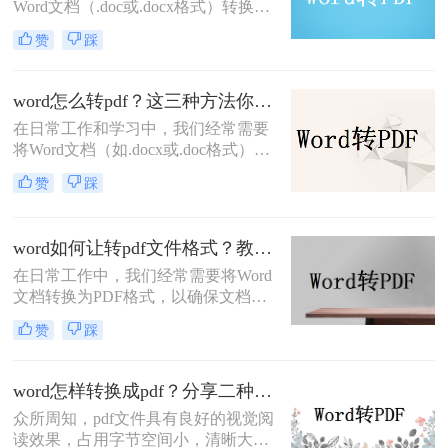
Word文档（.doc或.docx格式）转换为
PDF格式是一种常见需求。
赞
踩
PDF（Portable Document Format）因
其跨平台兼容性、保持文档格式不变
和难以被轻易编辑的特性，成为了分
word怎么转pdf？这三种方法你一定要看！
享、打印和存档文档的理想选择。那
在日常工作和学习中，我们经常需要
么word文档怎么转换成pdf呢？本文将
将Word文档（如.docx或.doc格式）转
详细介绍几种将Word文档转换为PDF
换为PDF格式。PDF文件因其跨平台
的方法，包括使用Word软件自带的功
赞
踩
兼容性、格式稳定性和不易被篡改的
能、在线转换工具以及第三方软件。
特性，成为了分享、打印和存档文档
的首选格式。本文将详细介绍word怎
word如何让转pdf文件格式？教你三种轻松快速的转换方法！
么转pdf，包括使用Microsoft Word内
在日常工作中，我们经常需要将Word
置功能、第三方软件以及在线转换工
文档转换为PDF格式，以确保文档的
具等多种方法。
格式在不同设备或平台上保持一致，
赞
踩
并且不易被修改。那么word如何让转
pdf文件格式呢？下面将详细介绍几种
将Word文档转换为PDF格式的方法。
word怎样转换成pdf？分享二种文件格式转换方法！
众所周知，pdf文件具有良好的视觉阅
读效果，占用字节空间小，清晰大