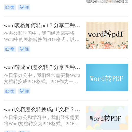
方，保存文件不失真，其他人不能随
赞
踩
意更改。为了使word文档更具可读
性，许多用户通常将word怎样转换成
pdf，但如何将word转pdf？为了解决
word表格如何转pdf？分享三种简单的方法！
您的问题，以下是帮助用户轻松高效
在办公和学习中，我们经常需要将
地实现word转换pdf的方法。
Word中的表格转换为PDF格式，以便
于分享、保存或打印。PDF格式的文
赞
踩
件具有跨平台、不易修改且保持原始
格式的优点，尤其适合表格数据的展
示。那么word表格如何转pdf呢？下面
word转成pdf怎么转？分享四种文件格式转换方法！
将介绍三种将Word表格转换为PDF的
在日常办公中，我们经常需要将Word
实用方法。
文档转换成PDF格式。PDF作为一种
便携文档格式，在保持文档原貌、防
赞
踩
止内容被轻易修改以及跨平台共享等
方面具有显著优势。那么，Word转成
PDF怎么转呢？本文将为您详细介绍
word文档怎么转换成pdf文档？这3种方法，任你选择！
转换过程。
在日常办公和学习中，我们经常需要
将Word文档转换为PDF格式。PDF文
档因其跨平台兼容性、保持格式不变