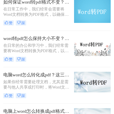
如何保证word转pdf格式不变？分享三种实用方法！
么免费转呢？本文将介绍几种免费的
在日常工作中，我们经常会需要将
Word转PDF方法，并分享一些实用技
Word文档转换为PDF格式，以确保文
巧。
档在不同设备和平台上的稳定性和可
赞
踩
读性。然而，有时在转换过程中会出
现格式变化的情况，这会给我们的工
作带来诸多不便。那么，如何保证
word转pdf怎么保持大小不变？这三个方法简单搞定！
word转pdf格式不变呢？下面将介绍三
在日常的办公和学习中，我们经常需
种实用方法。
要将Word文档转换为PDF格式，以便
更好地与他人分享和阅读。然而，很
赞
踩
多人在将Word转为PDF时都遇到了一
个普遍的问题，那就是转换后的PDF
文件大小会发生变化。那么，word转
电脑word怎么转化成pdf？这三种高效方法分享给你！
pdf怎么保持大小不变呢？本文将为您
如果你经常需要处理文档，尤其是需
介绍几种方法，帮助您解决这个问
要与他人共享或打印时，将Word文档
题。
转换为PDF格式无疑是个不错的选
赞
踩
择。与Word相比，使用PDF格式不仅
可以保留文档的格式和布局，还可以
防止他人修改你的文件。那么，你可
电脑上word怎么转换成pdf格式？教你三个转换方法！
能会问，电脑word怎么转化成pdf呢？