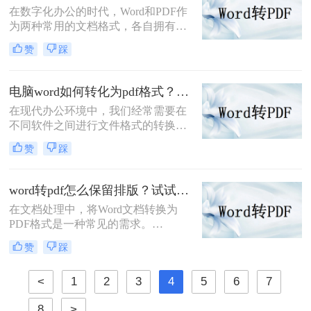
在数字化办公的时代，Word和PDF作
在本篇文章中，我将向您分享一些简
为两种常用的文档格式，各自拥有其
单而又实用的方法。
独特的优势和应用场景。Word文档便
赞
踩
于编辑和修改，而PDF格式则更侧重
于保持文档的一致性和可读性。因
此，我们经常需要将Word文档转换为
电脑word如何转化为pdf格式？分享三种文件格式转换方法！
PDF格式，以便在分享、打印或存档
在现代办公环境中，我们经常需要在
时保持文档的原始布局和格式。本文
不同软件之间进行文件格式的转换。
将详细介绍电脑上word怎么转换成pdf
其中，将Word文档转换为PDF格式是
格式，帮助您更好地应对各种办公需
赞
踩
一种常见的需求。PDF（Portable
求。
Document Format）格式因其跨平台、
跨设备的兼容性以及不易被篡改的特
word转pdf怎么保留排版？试试这三个转换方法！
性，成为了许多场合下的首选格式。
在文档处理中，将Word文档转换为
下面，我们将详细介绍电脑word如何
PDF格式是一种常见的需求。
转化为pdf格式。
PDF（Portable Document Format）文
赞
踩
件不仅具有跨平台和可读性强的优
点，而且能够确保文档内容的排版和
<
1
2
3
4
5
6
7
格式在不同设备和操作系统上保持一
致。然而，在进行Word转PDF的过程
8
>