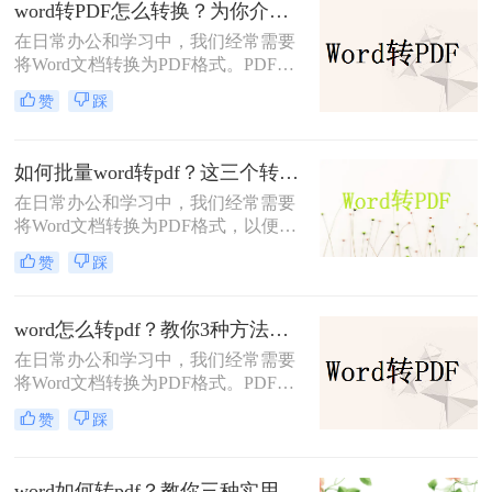
介绍几个word文件怎么转换成pdf格式
word转PDF怎么转换？为你介绍三种常见的方法！
方法。
在日常办公和学习中，我们经常需要
将Word文档转换为PDF格式。PDF文
件因其跨平台兼容性好、格式稳定、
赞
踩
不易被篡改等优点，成为了广泛应用
的文件格式。那么Word转PDF怎么转
换呢？本文将详细介绍几种将Word转
如何批量word转pdf？这三个转换方法赶紧收藏起来！
换为PDF的方法，并给出具体的步骤
在日常办公和学习中，我们经常需要
和注意事项，以帮助您轻松完成文件
将Word文档转换为PDF格式，以便于
格式的转换。
分享、打印或存档。当需要转换的
赞
踩
Word文档数量较多时，批量转换功能
显得尤为重要。本文将为您详细介绍
如何批量Word转PDF，包括使用专业
word怎么转pdf？教你3种方法轻松完成转换！
软件、在线工具和虚拟打印机等多种
在日常办公和学习中，我们经常需要
方法。
将Word文档转换为PDF格式。PDF文
件因其跨平台兼容性、不可编辑性和
赞
踩
易于分享等特点，成为许多场合下的
首选格式。下面，我将详细介绍word
怎么转pdf，并给出一些实用建议和注
word如何转pdf？教你三种实用的转pdf方法!