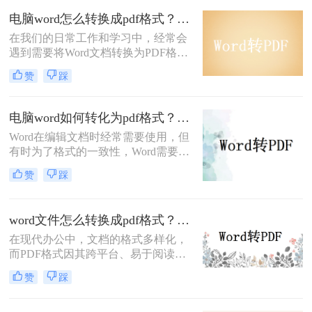
换成PDF格式，以方便分享或存档。
电脑word怎么转换成pdf格式？教你三招快速转格式！
那么，word如何转换成pdf呢？本文将
在我们的日常工作和学习中，经常会
为您详细介绍几种转换方法，帮助您
遇到需要将Word文档转换为PDF格式
快速完成转换。
的情况。PDF格式的文档在跨平台显
赞
踩
示和传输时具有较好的稳定性和保密
性，因此将Word文档转换为PDF格式
已成为一种常见的需求。那么，电脑
电脑word如何转化为pdf格式？这三招教你轻松转换！
word怎么转换成pdf格式呢？接下来就
Word在编辑文档时经常需要使用，但
为大家介绍几种简单实用的方法。
有时为了格式的一致性，Word需要转
换为PDF。转成PDF格式后也方便阅
赞
踩
读和打印等操作，所以很多时候我们
都会将电脑word如何转化为pdf格式，
但是仍然还有很多职场新人不知道怎
word文件怎么转换成pdf格式？这3种方法值得你收藏！
么转换的，以下是如何将word转pdf的
在现代办公中，文档的格式多样化，
步骤。希望能帮助到大家。
而PDF格式因其跨平台、易于阅读和
分享的特点，成为了文档传播中最受
赞
踩
欢迎的格式之一。因此，将Word文档
转换为PDF格式显得尤为重要。下面