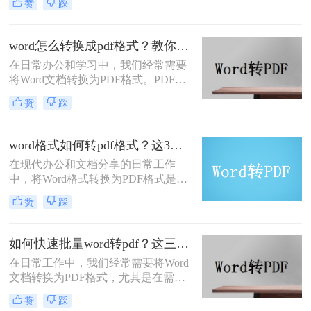
赞
踩
和防止编辑的特性，成为许多用户分
享和打印文件的首选格式。那么word
文档怎么转换成pdf文档呢？下面，我
word怎么转换成pdf格式？教你三种实用的转pdf方法!
们将详细介绍几种将Word文档转换为
在日常办公和学习中，我们经常需要
PDF文档的方法。
将Word文档转换为PDF格式。PDF格
式具有跨平台、不易被篡改和保持文
赞
踩
档原样等优点，使得它在许多场合下
成为首选的文件格式。那么word怎么
转换成pdf格式呢？下面，我们将详细
word格式如何转pdf格式？这3种转换方法你得知道！
介绍几种将Word文档转换为PDF格式
在现代办公和文档分享的日常工作
的方法。
中，将Word格式转换为PDF格式是一
项非常重要的任务。无论是为了确保
赞
踩
文档的可靠性，还是为了方便共享和
打印，将Word转换为PDF格式都是一
个非常实用的功能。本文将详细介绍
如何快速批量word转pdf？这三种方法不妨试试！
如何将Word格式转换为PDF格式，并
在日常工作中，我们经常需要将Word
提供一些实用的方法和工具供您选
文档转换为PDF格式，尤其是在需要
择。
批量处理多个文档时，效率成为了一
赞
踩
个关键的问题。那么如何快速批量