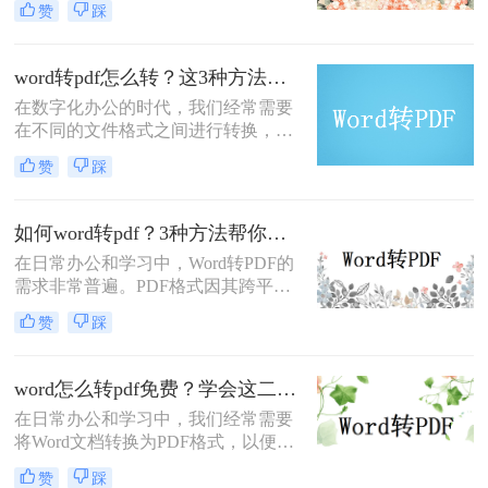
赞
踩
文件不仅能够在不同设备上保持一致
的显示效果，还能有效防止文档内容
被轻易修改。那么如何将word转换成
word转pdf怎么转？这3种方法，任你选择！
pdf呢？下面，我将介绍三种将Word
在数字化办公的时代，我们经常需要
转换为PDF的方法，帮助你轻松应对
在不同的文件格式之间进行转换，以
各种转换需求。
满足不同的工作需求。其中，将Word
赞
踩
文档转换为PDF格式是一种常见的需
求。PDF格式具有跨平台、跨设备、
保持原样等优点，非常适合用于分
如何word转pdf？3种方法帮你轻松转换！
享、打印或存档。那么，word转pdf怎
​在日常办公和学习中，Word转PDF的
么转呢？本文将为你详细介绍几种常
需求非常普遍。PDF格式因其跨平
用的转换方法。
台、易打印和不易被篡改的特性，成
赞
踩
为了分享和存档文档的首选。那么如
何Word转PDF呢？本文将详细介绍
Word转PDF的几种常用方法，帮助您
word怎么转pdf免费？学会这二个方法，一分钟就可轻松解决！
轻松实现文档格式的转换。
在日常办公和学习中，我们经常需要
将Word文档转换为PDF格式，以便于
分享、打印或保持文档格式的一致
赞
踩
性。虽然市面上有许多收费的软件和