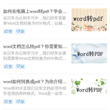
word转pdf呢？下面将详细介绍几种快
速批量Word转PDF的方法，帮助大家
如何在电脑上word转pdf？学会这3个方法就知道有多简单！
高效完成转换工作。
在日常办公和学习中，我们经常需要
将Word文档转换为PDF格式，以确保
文件内容在跨设备或跨平台时能够保
赞
踩
持一致的格式和排版。那么如何在电
脑上word转pdf呢？以下将详细介绍在
电脑上将Word转PDF的步骤、方法以
word文档怎么转pdf？你需要知道这三个方法！
及需要注意的事项。
在日常办公和学习中，我们经常会遇
到需要将Word文档转换为PDF格式的
情况。PDF格式的文档在传递、分享
赞
踩
和打印时更加稳定和方便，因此将
Word文档转换为PDF成为了许多人的
常规操作。那么，Word文档怎么转
word如何转换成pdf？为你介绍三种常见的方法！
PDF呢？本文将为您揭秘一些简单且
Word和PDF是我们日常文档处理中经
高效的方法。
常使用的两种格式。Word是一款常见
的文字处理软件，而PDF则是一种便
赞
踩
于文档分享和打印的格式。在一些情
况下，我们可能会需要将Word文档转