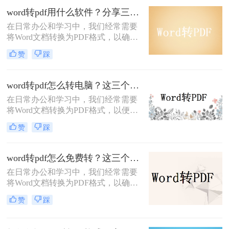
排版变形等问题。本文将介绍电脑
word转pdf用什么软件？分享三款超实用的转换软件！
word如何转化为pdf格式格式不变。
在日常办公和学习中，我们经常需要
将Word文档转换为PDF格式，以确保
文档在不同平台和设备上的格式和内
赞
踩
容保持一致。然而，市面上的转换软
件种类繁多，如何选择一款合适的软
件成为了许多人关注的问题。那么
word转pdf怎么转电脑？这三个方法了解一下！
word转pdf用什么软件呢？本文将为您
​在日常办公和学习中，我们经常需要
介绍几种常见的Word转PDF软件，并
将Word文档转换为PDF格式，以便更
帮助您选择最适合自己的工具。
好地保存和分享。PDF格式的文件具
赞
踩
有跨平台、不易被篡改的特点，因此
备受青睐。那么，word转pdf怎么转电
脑呢？本文将为您详细介绍几种常见
word转pdf怎么免费转？这三个方法教你轻松搞定！
的方法。
在日常办公和学习中，我们经常需要
将Word文档转换为PDF格式，以确保
文档的格式和排版在传输和分享过程
赞
踩
中保持不变。虽然市面上有很多专业
的转换软件，但很多用户更倾向于寻
找免费的转换方法。那么word转pdf怎