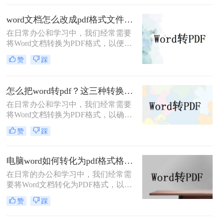
易被篡改的特点，因此得到了广泛应
用。那么文档word怎么转pdf呢？下面
word文档怎么改成pdf格式文件？教你二种免费转换方法！
将介绍三种将Word文档转换为PDF格
在日常办公和学习中，我们经常需要
式的方法，帮助您轻松实现格式转
将Word文档转换为PDF格式，以便在
换。
不同设备或软件上保持文档的一致性
赞
踩
和可读性。PDF格式具有跨平台、不
易被篡改的特点，因此得到了广泛应
用。那么word文档怎么改成pdf格式文
怎么把word转pdf？这三种转换方法简单好用！
件呢？下面将介绍两种将Word文档转
在日常办公和学习中，我们经常需要
换为PDF格式的方法，帮助您轻松实
将Word文档转换为PDF格式，以确保
现格式转换。
文档的格式和内容在不同平台和设备
赞
踩
上保持一致。那么怎么把word转pdf
呢？本文将为您介绍三种实用的方
法，帮助您轻松实现Word到PDF的转
电脑word如何转化为pdf格式格式不变？试试这三种方法吧！
换。
在日常的办公和学习中，我们经常需
要将Word文档转化为PDF格式，以确
保文档在不同平台和设备上的格式和
赞
踩
内容保持一致。然而，许多人在进行
这种转换时，常常会遇到格式错乱、