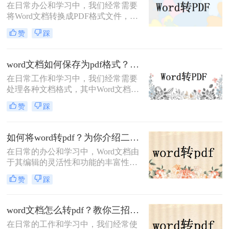
在日常办公和学习中，我们经常需要
将Word文档转换成PDF格式文件，以
确保文档的格式一致性、可读性和安
赞
踩
全性。那么电脑word怎么转换成pdf格
式呢？以下将介绍三种常用的方法，
帮助你在电脑上轻松实现Word到PDF
word文档如何保存为pdf格式？教你二种实用的转PDF方法！
的转换。
在日常工作和学习中，我们经常需要
处理各种文档格式，其中Word文档
（如.docx）和PDF文档（Portable
赞
踩
Document Format）是最常见的两种。
Word文档以其强大的编辑功能和丰富
的格式选项而广受欢迎，而PDF文档
如何将word转pdf？为你介绍二种常见的方法！
则因其跨平台兼容性、格式稳定性和
在日常的办公和学习中，Word文档由
安全性而备受青睐。当我们将Word文
于其编辑的灵活性和功能的丰富性而
档编辑完成后，有时需要将其保存为
广受欢迎。然而，在某些情况下，如
PDF格式，以确保文档的格式和内容
赞
踩
分享、打印或存档时，我们可能需要
在分享或打印时保持一致。本文将介
将Word文档转换为PDF格式，以确保
绍word文档如何保存为pdf格式。
文档格式的稳定性和可读性。本文将
word文档怎么转pdf？教你三招轻松搞定！
为您详细介绍如何将word转pdf的几种
在日常的工作和学习中，我们经常使
方法。