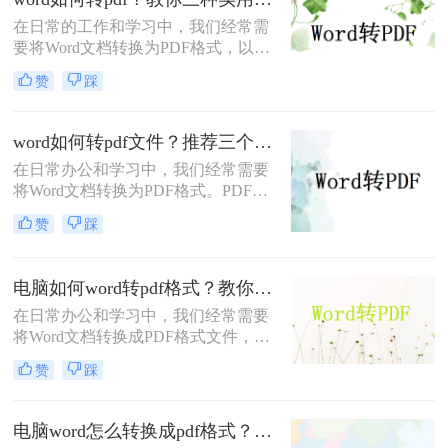
意事项。
在日常的工作和学习中，我们经常需
要将Word文档转换为PDF格式，以确
保文档的格式和布局在不同设备和操
赞
踩
作系统上保持一致。PDF格式以其出
色的稳定性和兼容性而备受欢迎。那
么word如何转pdf呢？以下是几种将
word如何转pdf文件？推荐三个便捷实用的转换方法！
Word文档转换为PDF文件的方法，以
在日常办公和学习中，我们经常需要
及相关的注意事项。
将Word文档转换为PDF格式。PDF格
式具有跨平台、不易被篡改、保持文
赞
踩
档原样等优点，因此广受欢迎。本文
将详细介绍word如何转pdf文件的几种
方法，并提供实用的操作指南。
电脑如何word转pdf格式？教你三种实用的转pdf方法！
在日常办公和学习中，我们经常需要
将Word文档转换成PDF格式文件，以
确保文档的格式一致性、可读性和安
赞
踩
全性。那么电脑如何word转pdf格式
呢？以下将介绍三种常用的方法，帮
助你在电脑上轻松实现Word到PDF的
电脑word怎么转换成pdf格式？这三种高效方法分享给你!！
转换。