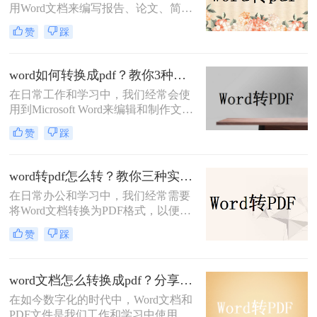
用Word文档来编写报告、论文、简历
等各种文档。然而，在某些情况下，
赞
踩
为了确保文档的格式和内容的稳定
性，或者方便在不同设备或平台上查
看，我们可能需要将Word文档转换为
word如何转换成pdf？教你3种方法轻松完成转换！
PDF文件。本文将为您详细介绍word
​在日常工作和学习中，我们经常会使
文档怎么转pdf的几种方法。
用到Microsoft Word来编辑和制作文
档。然而，有时我们需要将Word文档
赞
踩
转换为PDF格式，以确保文档的格式
和内容在不同设备或软件上都能保持
一致。本文将为您详细介绍word如何
word转pdf怎么转？教你三种实用的转PDF方法！
转换成pdf的几种方法。
在日常办公和学习中，我们经常需要
将Word文档转换为PDF格式，以便更
好地分享、保存和打印。PDF格式具
赞
踩
有跨平台兼容性和不易被篡改的特
点，能够确保文档内容的完整性和一
致性。那么Word转PDF怎么转呢？本
word文档怎么转换成pdf？分享3种方法轻松实现！
文将详细介绍Word转PDF的转换步
在如今数字化的时代中，Word文档和
骤，并分享一些实用技巧，帮助大家
PDF文件是我们工作和学习中使用最
轻松完成转换过程。