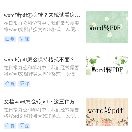
服务可以实现这一功能，但实际上，
我们也可以通过一些免费的方法轻松
word转pdf怎么转？来试试看这三个方法！
实现Word到PDF的转换。那么word怎
在日常办公和学习中，我们常常需要
么转pdf免费呢？本文将详细介绍几种
将Word文档转换为PDF格式，以便更
常见的免费转换方法，帮助您轻松应
好地保存、分享和打印文件。PDF格
对各种场景。
赞
踩
式具有跨平台、不易被篡改等特点，
使得它在许多场合都成为首选的文件
格式。那么Word转PDF怎么转呢？本
word转pdf怎么保持格式不变？教你四种简单实用的转换方法！
文将详细介绍Word转PDF的几种方
法，帮助读者轻松实现文档格式的转
在日常办公和学习中，我们经常需要
换。
将Word文档转换为PDF格式，以便更
好地保存、分享和打印文件。然而，
赞
踩
在转换过程中，格式的变化常常令人
头疼。Word转PDF怎么保持格式不变
呢？下面将介绍四种有效的方法。
文档word怎么转pdf？这三种方法教会你！
在日常办公和学习中，我们经常需要
将Word文档转换为PDF格式，以便在
不同设备或软件上保持文档的一致性
赞
踩
和可读性。PDF格式具有跨平台、不