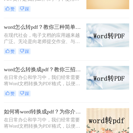
广泛的文件格式之一。而有时，我们
赞
踩
可能需要将Word文档转换为PDF格
式，以便更方便地与他人共享和阅
读。那么word文档怎么转换成pdf呢？
word怎么转pdf？教你三种简单实用的转换方法！
本文将为您详细介绍几种将Word文档
在现代社会，电子文档的应用越来越
转换为PDF的方法，让您轻松完成转
广泛。无论是向老师提交作业、与同
换任务。
事分享文件还是发布文章，我们经常
赞
踩
需要将Word文档转换为PDF格式。那
么，Word怎么转PDF呢？本文将为你
介绍三种简单快速的方法。
word怎么转换成pdf？教你三招快速搞定！
在日常办公和学习中，我们经常需要
将Word文档转换为PDF格式，以便于
保持文档的格式一致性、防止他人修
赞
踩
改内容，或者方便在没有Word软件的
设备上查看。那么Word怎么转换成
PDF呢？下面将详细介绍几种将Word
如何将word转换成pdf？为你介绍三种常见的方法！
文档转换为PDF格式的方法，并给出
在日常办公和学习中，我们经常需要
具体的操作步骤。
将Word文档转换为PDF格式，以便更
好地分享、打印或保存。PDF格式的