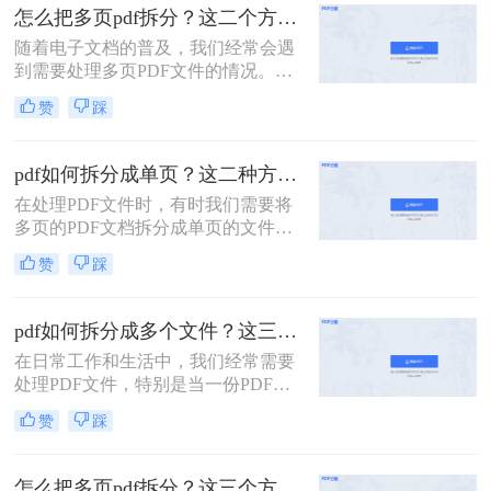
面，我将详细介绍怎么把一个大的pdf
怎么把多页pdf拆分？这二个方法教你轻松拆分！
拆分。
随着电子文档的普及，我们经常会遇
到需要处理多页PDF文件的情况。无
论是为了方便阅读或编辑，还是为了
赞
踩
分发文件，拆分PDF文件都是一个很
有用的技能。那么怎么把多页PDF拆
分呢？在本文中，我们将介绍一些简
pdf如何拆分成单页？这二种方法可以有效解决你的问题！
单而有效的方法，帮助你快速拆分多
在处理PDF文件时，有时我们需要将
页PDF文件。
多页的PDF文档拆分成单页的文件，
以便于单独查看、编辑或分享。那么
赞
踩
PDF如何拆分成单页呢？下面将详细
介绍几种常用的方法来实现PDF拆分
成单页文件。
pdf如何拆分成多个文件？这三种方法教你轻松拆分！
在日常工作和生活中，我们经常需要
处理PDF文件，特别是当一份PDF文
件内容过多，需要拆分成多个文件以
赞
踩
便分享、打印或存储时。本文将详细
介绍pdf如何拆分成多个文件，包括使
用在线工具、专业软件以及操作系统
怎么把多页pdf拆分？这三个方法教你轻松拆分！