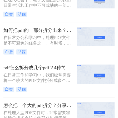
的方法，帮助你轻松拆分PDF文件。
日常生活和工作中不可或缺的一部
分。而PDF文件是最常见和流行的电
赞
踩
子文档格式之一。但有时我们可能会
遇到这样的情况：我们需要将一个大
型的PDF文件拆分成多个小文件，以
如何把pdf的一部分拆分出来？这3种分割方法很简单！
便更方便地阅读、共享或打印。 那
在日常办公和学习中，处理PDF文件
么，pdf一个文件如何拆分多个文件
是不可避免的任务之一。有时候，我
呢？下面我将为您详细介绍几种简单
们需要从一份PDF文件中提取出某一
有效的方法。
赞
踩
部分内容，以便与他人分享或用于其
他用途。那么如何把pdf的一部分拆分
出来呢？本文将介绍三种将PDF的一
pdf怎么拆分成几个pdf？4种简单方法分享~
部分拆分出来的方法。
在日常工作和学习中，我们经常需要
将一个较大的PDF文件拆分成多个较
小的PDF文件，以便于管理和分享。
赞
踩
那么pdf怎么拆分成几个pdf呢？以下
将详细介绍几种常用的PDF拆分方
法，帮助用户轻松完成拆分任务。
怎么把一个大的pdf拆分？分享三种分割文件的方法！
在处理大型PDF文件时，经常需要将