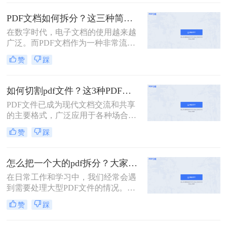
多页的PDF文件拆分成多个单独的单
页PDF文件，以便于更灵活地管理和
PDF文档如何拆分？这三种简单方法可以学习！
使用。那么多页pdf如何拆分单页呢？
在数字时代，电子文档的使用越来越
本文将详细介绍几种拆分多页PDF为
广泛。而PDF文档作为一种非常流行
单页PDF的方法，帮助读者轻松应对
的电子文档格式，常常用于存储和传
这一需求。
赞
踩
输各种类型的文件。然而，有时候我
们可能只需要其中的一部分内容，这
时候就需要将PDF文档拆分为多个部
如何切割pdf文件？这3种PDF分割方法很简单!
分。本文将介绍PDF文档如何拆分，
PDF文件已成为现代文档交流和共享
并提供了几种实用的方法。
的主要格式，广泛应用于各种场合，
如商务、教育、科研等。但是，PDF
赞
踩
文件通常比较大，内容较多，如果需
要查找或编辑其中的某一部分内容，
往往会比较麻烦。为了解决这些问
怎么把一个大的pdf拆分？大家试试这二种常用方法！
题，我们需要一款方便易用的PDF文
在日常工作和学习中，我们经常会遇
件切割工具。那么如何切割pdf文件？
到需要处理大型PDF文件的情况。当
一个工具轻松搞定！一起来看看吧。
这些文件过于庞大，包含多个章节或
赞
踩
页面时，我们可能会希望将其拆分成
多个小文件以便于管理和使用。下