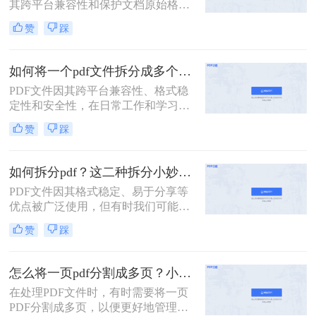
其跨平台兼容性和保护文档原始格式
的特性而被广泛使用。然而，有时候
赞
踩
为了便于查阅、管理和分享，我们可
能需要将一个较大的PDF文件拆分成
多个较小的文件。那么如何把pdf文件
如何将一个pdf文件拆分成多个？教你2招拆分pdf！
分割呢？以下是四种常用的PDF文件
PDF文件因其跨平台兼容性、格式稳
分割方法，每种方法都有其独特的优
定性和安全性，在日常工作和学习中
势和适用场景。
扮演着重要角色。然而，有时我们需
赞
踩
要将一个PDF文件拆分成多个文件，
以便更好地管理和使用。本文将介绍
两种常用的PDF拆分方法，帮助您轻
如何拆分pdf？这二种拆分小妙招了解下！
松实现PDF文件的拆分。
PDF文件因其格式稳定、易于分享等
优点被广泛使用，但有时我们可能需
要将一个大的PDF文档拆分成多个小
赞
踩
部分，以便于阅读、编辑或共享。那
么如何拆分pdf呢？本文将介绍两种简
单实用的PDF拆分方法。
怎么将一页pdf分割成多页？小编给你分享这三种方法！
在处理PDF文件时，有时需要将一页
PDF分割成多页，以便更好地管理和