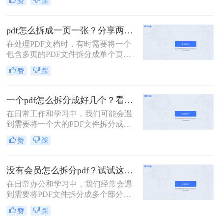
赞
踩
为了便于共享、减少文件大小还是针
对特定页面进行编辑，掌握PDF拆分
技巧都是非常有用的。那么PDF如何
pdf怎么拆成一页一张？分享两种常用的拆分方法！
拆分成多个PDF呢？本文将介绍两种
在处理PDF文档时，有时需要将一个
简单且高效的PDF拆分方法。
包含多页的PDF文件拆分成单个页面
的PDF文件。那么pdf怎么拆成一页一
赞
踩
张呢？本文将介绍两种常用的拆分
PDF的方法。
一个pdf怎么拆分成好几个？看看下面的二种方法！
在日常工作和学习中，我们可能会遇
到需要将一个大的PDF文件拆分成多
个较小文件的情况。例如，为了便于
赞
踩
共享、减少文件大小或是针对特定页
面进行编辑，掌握PDF拆分技巧是非
常有用的。那么一个pdf怎么拆分成好
没有会员怎么拆分pdf？试试这二种拆分方法！
几个呢？本文将详细介绍两种常见的
在日常办公和学习中，我们经常会遇
PDF拆分方法。
到需要将PDF文件拆分成多个部分的
情况。然而，许多PDF处理工具都需
赞
踩
要会员权限才能使用拆分功能。那么