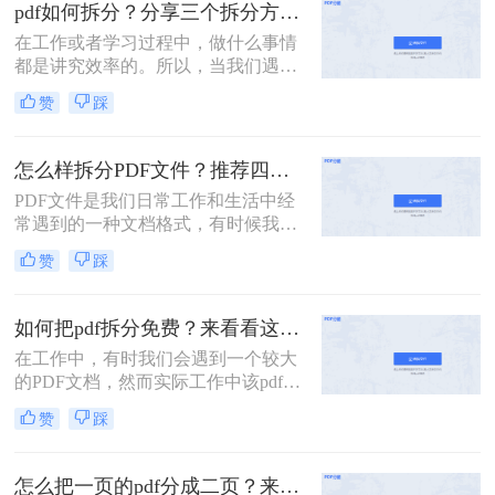
的PDF文件，它可能是一本完整的电
pdf如何拆分？分享三个拆分方法！
子书、一份合并的财务报表，或是一
在工作或者学习过程中，做什么事情
次会议的所有记录。此时，如何从中
都是讲究效率的。所以，当我们遇到
精准、快速地提取出我们需要的部
内容又多篇幅又长的PDF文件时，根
分，就成了一个亟待解决的问
赞
踩
本来不及花太多时间去仔细阅读，这
题。“拆分PDF”这项技能，因此变得
个时候我们就应该把PDF文件拆分成
至关重要。
多个文件以便我们快速查阅。那么有
怎么样拆分PDF文件？推荐四个拆分PDF方法！
没有更加简便高效的方法可以让我们
PDF文件是我们日常工作和生活中经
实现这一操作呢？今天我就推荐三个
常遇到的一种文档格式，有时候我们
实用的方法来教你pdf如何拆分，让你
需要对PDF文件进行拆分，以便更好
快速提高文件处理效率。
赞
踩
地管理和处理。本文将为您详细介绍
怎么样拆分pdf文件，方便您的文档管
理和使用。
如何把pdf拆分免费？来看看这2个PDF拆分方法！
在工作中，有时我们会遇到一个较大
的PDF文档，然而实际工作中该pdf文
档的内容是分模块处理的。这时我们
赞
踩
就可以使用PDF拆分功能，将整个
PDF文档按照工作需要拆分成多个pdf
文档，方便工作中文档的传输处理和
怎么把一页的pdf分成二页？来看看这3个PDF拆分方法！