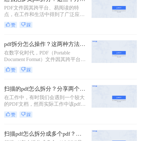
自带功能的方法。
PDF文件因其跨平台、易阅读的特
点，在工作和生活中得到了广泛应
用。然而，有时我们需要将多页的
赞
踩
PDF文件拆分成单独页面或多个部
分，以便更好地管理和使用。那么怎
么把多页pdf拆分呢？本文将介绍三种
pdf拆分怎么操作？这两种方法简单好用！
拆分多页PDF文件的实用方法，帮助
在数字化时代，PDF（Portable
您轻松应对各种拆分需求。
Document Format）文件因其跨平台兼
容性和内容稳定性而广受欢迎。然
赞
踩
而，有时我们需要对大型PDF文件进
行拆分，以提取其中某些部分或将其
分割成更小的单元，以便于管理、分
扫描的pdf怎么拆分？分享两个实用拆分的方法！
享或编辑。那么PDF拆分怎么操作
在工作中，有时我们会遇到一个较大
呢？本文将为您介绍几种常见的PDF
的PDF文档，然而实际工作中该pdf文
拆分方法，帮助您轻松完成这项任
档的内容是分模块处理的。这时我们
务。
赞
踩
就可以使用PDF拆分功能，将整个
PDF文档按照工作需要拆分成多个pdf
文档，方便工作中文档的传输处理和
扫描pdf怎么拆分成多个pdf？这三种PDF拆分方法轻松搞定！
重要内容的查找。下面我们就将介绍