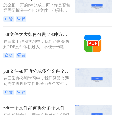
重要内容的查找。下面我们就将介绍
怎么把一页的pdf分成二页？你是否曾
如何把pdf拆分免费方法，希望能给读
经需要拆分一个PDF文件，但是却不
者的工作带来方便。
知道该如何下手？PDF是一种常用的
赞
踩
文件格式，但是在某些情况下，我们
需要将其拆分成多个部分。本文将介
绍几种简单的方法，帮助你轻松拆分
pdf文件太大如何分割？4种方法教你如何快速拆分！
PDF文件。
在日常工作和学习中，我们经常会遇
到PDF文件体积过大，不便于传输或
管理的情况。此时，将PDF文件分割
赞
踩
成多个较小的文件就显得尤为重要。
那么pdf文件太大如何分割呢？以下将
详细介绍几种常用的PDF文件分割方
pdf文件如何拆分成多个文件？这三种方法教你轻松拆分！
法，帮助用户轻松应对大体积PDF文
在日常办公和学习中，我们经常会遇
件的处理难题。
到需要将PDF文件拆分为多个文件的
需求。无论是为了方便分享、减小文
赞
踩
件大小，还是为了将不同章节或内容
分类管理，拆分PDF文件是一项非常
有用的技能。那么PDF文件如何拆分
pdf一个文件如何拆分多个文件？教你4招高效又简单！
成多个文件呢？本文将介绍三种常用
在现代社会中，电子文档已成为我们