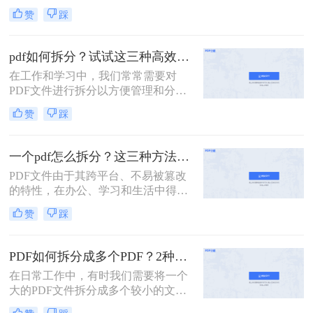
使用。那么怎么将一页pdf分割成多页
赞
踩
呢？本文将介绍三种实用的方法，帮
助读者轻松实现PDF页面的分割。
pdf如何拆分？试试这三种高效靠谱拆分方法!
在工作和学习中，我们常常需要对
PDF文件进行拆分以方便管理和分
享。无论是为了减少文件大小以便于
赞
踩
传输，还是为了提取特定页面用于报
告或演示，掌握几种有效的PDF拆分
技巧都是非常有帮助的。那么pdf如何
一个pdf怎么拆分？这三种方法教你轻松拆分！
拆分呢？本文将介绍三种简单且实用
PDF文件由于其跨平台、不易被篡改
的方法来拆分PDF文件。
的特性，在办公、学习和生活中得到
了广泛的应用。然而，有时候一个大
赞
踩
型的PDF文件可能包含多个章节或不
同的内容部分，这时就需要我们将其
拆分成多个小文件，以便更好地管理
PDF如何拆分成多个PDF？2种高效方法详解分享
和使用。那么一个PDF怎么拆分呢？
在日常工作中，有时我们需要将一个
本文将介绍三种拆分PDF文件的方
大的PDF文件拆分成多个较小的文
法，帮助读者轻松实现PDF的拆分操
件，以便更好地管理和使用。无论是
作。