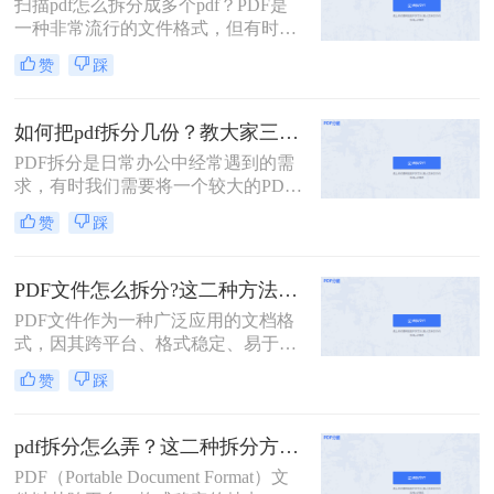
扫描pdf怎么拆分成多个pdf？PDF是
扫描的pdf怎么拆分方法，希望能给读
一种非常流行的文件格式，但有时候
者的工作带来方便。
我们需要将一个大的PDF文件拆分成
赞
踩
多个小的文件，以便于管理和分享。
本文将介绍一些拆分PDF文件的方
法。
如何把pdf拆分几份？教大家三种方法！
PDF拆分是日常办公中经常遇到的需
求，有时我们需要将一个较大的PDF
文件拆分成多个小文件，以便于分
赞
踩
享、存档或编辑。那么如何把pdf拆分
几份呢？本文将介绍三种不同的方
法，帮助你轻松将PDF文件拆分成多
PDF文件怎么拆分?这二种方法教你轻松拆分!
份。
PDF文件作为一种广泛应用的文档格
式，因其跨平台、格式稳定、易于打
印等优点，在办公、学习等领域得到
赞
踩
了广泛的使用。然而，有时我们可能
需要对PDF文件进行拆分，以便更好
地管理和使用其中的内容。那么PDF
pdf拆分怎么弄？这二种拆分方法看看！
文件怎么拆分呢？本文将详细介绍
PDF（Portable Document Format）文
PDF文件拆分的方法和步骤，帮助读