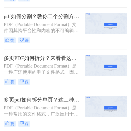
用。然而，有时我们需要将一个较大
的PDF文件拆分成多个小文件，以便
于分享、管理或打印。那么pdf拆分怎
pdf如何分割？教你二个分割方法！
么弄呢？本文将详细介绍几种常见的
PDF（Portable Document Format）文
PDF拆分方法，帮助您轻松完成PDF
件因其跨平台性和内容的不可编辑
文件的拆分工作。
性，在日常工作和学习中得到了广泛
赞
踩
应用。然而，有时我们需要将较大的
PDF文件分割成多个较小的部分，以
便于管理、传输或打印。那么pdf如何
多页PDF如何拆分？来看看这三个PDF拆分方法！
分割呢？本文将详细介绍几种PDF分
PDF（Portable Document Format）是
割的方法，帮助您轻松完成这一任
一种广泛使用的电子文件格式，因其
务。
跨平台、不易修改的特性而备受青
赞
踩
睐。然而，有时我们可能需要对一个
包含多页的PDF文件进行拆分，以便
单独处理或分享其中的某一部分。那
多页pdf如何拆分单页？这二种方法可以有效解决你的问题！
么多页pdf如何拆分呢？本文将详细介
PDF（Portable Document Format）是
绍几种拆分多页PDF的方法，帮助读
一种常用的文件格式，广泛应用于文
者轻松应对这一需求。
档分享、电子书、合同签署等领域。
赞
踩
然而，有时我们可能需要将一个包含