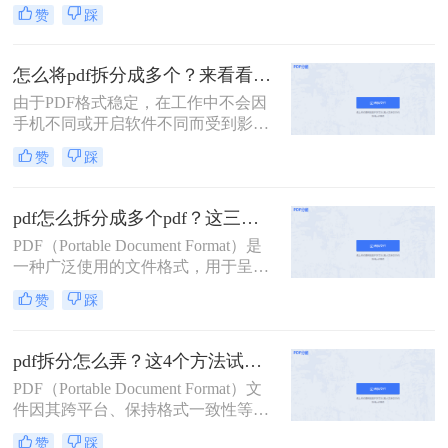
要，我们可能希望将一个较大的PDF
赞
踩
文件拆分成几个较小的部分。那么如
何将一个pdf拆成两部分呢？以下是一
些常用的方法，帮助您轻松实现将一
怎么将pdf拆分成多个？来看看这几个PDF拆分方法！
个PDF拆成两部分的目标。
由于PDF格式稳定，在工作中不会因
手机不同或开启软件不同而受到影
响，因此我们经常使用PDF来传输文
赞
踩
件。但是，经常会遇到一种情况，需
要发送给他人的内容只是文件中的一
部分内容，有些内容并不方便给他人
pdf怎么拆分成多个pdf？这三种方法教你轻松拆分！
看。因此，此时最好的办法就是把它
PDF（Portable Document Format）是
拆分。所以，怎么将pdf拆分成多个
一种广泛使用的文件格式，用于呈现
呢？以下是3种有用的PDF拆分方法，
文档，因为它可以保持原始文档的格
一起来看看吧。
赞
踩
式和布局，不受操作系统、软件或硬
件的影响。然而，有时我们可能需要
将一个大型PDF文件拆分成多个较小
pdf拆分怎么弄？这4个方法试试看吧！
的PDF文件，以便于传输、编辑或阅
PDF（Portable Document Format）文
读。那么pdf怎么拆分成多个pdf呢？
件因其跨平台、保持格式一致性等特
本文将介绍三种拆分PDF的方法，并
点，在办公和学习中得到了广泛应
提供一些实用技巧。
赞
踩