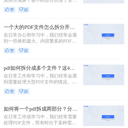
其拆分成多个较小的部分以便于管
理、分享或分别处理不同的章节。无
赞
踩
论是学术研究、项目管理还是日常办
公，掌握如何拆分PDF文件都是一项
非常实用的技能。以下是一篇关于怎
一个大的PDF文件怎么拆分开成几个文件？这三种PDF拆分方法轻松搞定！
么把一个大的pdf拆分的详细指南。
在日常办公和学习中，我们经常会遇
到一些体积庞大、内容繁多的PDF文
件。这些文件可能包含多个章节、报
赞
踩
告或文档，但出于某种需要，我们可
能需要将它们拆分成多个小文件，以
便于分享、存储或阅读。那么一个大
pdf如何拆分成多个文件？这4种方法教你轻松拆分！
的PDF文件怎么拆分开成几个文件
在日常工作和学习中，我们经常会遇
呢？本文将为您介绍几种实用的方
到需要处理大型PDF文件的情况。有
法，帮助您轻松将一个大的PDF文件
时，为了方便管理、分享或仅需要文
拆分成多个文件。
赞
踩
件中的某一部分内容，我们需要将
PDF拆分成多个单独的文件。那么pdf
如何拆分成多个文件呢？本文将详细
如何将一个pdf拆成两部分？分享这三个轻松拆分方法！
介绍几种常用的PDF拆分方法，帮助
在日常工作或学习中，我们经常需要
您轻松实现PDF文件的分割。
处理PDF文件，而有时出于某种需