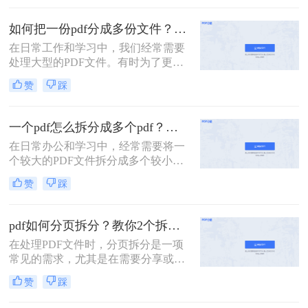
没有会员怎么拆分pdf呢？本文将介绍
两种无需会员权限即可拆分PDF的方
如何把一份pdf分成多份文件？这3种拆分小妙招了解下！
法，帮助您轻松应对这一需求。
在日常工作和学习中，我们经常需要
处理大型的PDF文件。有时为了更便
于查阅或分享，我们可能需要将这些
赞
踩
文件拆分成多个小部分。那么如何把
一份pdf分成多份文件呢？本文将介绍
三种高效的PDF文件拆分方法，帮助
一个pdf怎么拆分成多个pdf？教你3招轻松拆分！
您轻松完成文件拆分任务。
在日常办公和学习中，经常需要将一
个较大的PDF文件拆分成多个较小的
PDF文件，以便于分享、管理或打
赞
踩
印。那么一个pdf怎么拆分成多个pdf
呢？本文将介绍三种将一个PDF拆分
成多个PDF文件的实用方法。
pdf如何分页拆分？教你2个拆分方法！
在处理PDF文件时，分页拆分是一项
常见的需求，尤其是在需要分享或打
印部分页面时。那么pdf如何分页拆分
赞
踩
呢？本文将介绍两种分页拆分PDF的
方法，帮助您高效地完成PDF分页拆