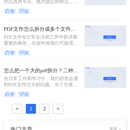
件以其跨平台、格式稳定的特点，在
者轻松实现PDF文件的拆分操作。
办公、学习等领域得到了广泛应用。
赞
踩
然而，有时我们需要对PDF文件进行
拆分，以便更好地管理和使用其中的
内容。本文将详细介绍pdf拆分怎么弄
PDF文件怎么拆分成多个文件？看看这三种拆分方法！
的方法，帮助读者轻松完成这一操
PDF文件在日常生活和工作中扮演着
作。
重要的角色，但有时候我们可能需要
将一个较大的PDF文件拆分成多个小
赞
踩
文件，以便更好地管理和使用。那么
PDF文件怎么拆分成多个文件呢？下
面将介绍三种实用的方法，帮助你轻
怎么把一个大的pdf拆分？二种pdf拆分方法看一看！
松实现PDF文件的拆分。
在日常工作和学习中，我们经常会遇
到PDF文件过大的问题。为了方便管
理和使用，有时需要将大型PDF文件
赞
踩
拆分成多个较小的文件。那么怎么把
一个大的pdf拆分呢？本文将为您介绍
<
1
2
>
两种实用的拆分大型PDF文件的方
法，帮助您轻松应对这一需求。
热门文章
更多 >