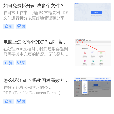
分任务。
如何免费拆分pdf成多个文件？这三种方法很好用！
在日常工作中，我们经常需要对PDF
文件进行拆分以更好地管理和分享文
档。对于那些希望免费完成这项任务
赞
踩
的用户来说，有多种选择可以实现这
一目标。那么如何免费拆分pdf成多个
文件呢？本文将介绍三种无需付费即
电脑上怎么拆分PDF？四种高效方法详解！
可使用的PDF拆分方法。
在处理PDF文档时，我们经常会遇到
只需要其中几页的情况。无论是从一
份庞大的报告中提取关键章节，还是
赞
踩
将扫描合并的发票重新分开，“拆分
PDF” 都是一项高频且核心的需求。
与其将整个文件发送给别人或打印所
怎么拆分pdf？揭秘四种高效方法，总有一款适合你！
有页面，不如精准地提取所需部分，
这样既高效又专业。
在数字化办公和学习的今天，
PDF（Portable Document Format）因
其跨平台、格式固定的特性，已成为
赞
踩
我们日常工作中最常用的文件格式之
一。我们常常会收到或拥有一个庞大