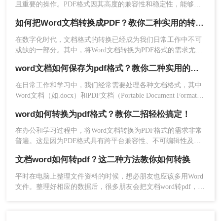
且重要的操作。PDF格式因其高度的兼容性和稳定性，能够确
保文档在不同设备和操作系统中保持一致的格式和布局。那么
如何把Word文档转换成PDF？教你二种实用的转PDF方法！
word如何转pdf呢？本文将介绍两种将Word转PDF的方法。
3、文件上传后可选择输出目录，点击开始转换。
在数字化时代，文档格式的转换已经成为我们日常工作中不可
或缺的一部分。其中，将Word文档转换为PDF格式的需求尤为
普遍，因为PDF格式具有跨平台兼容性、不可编辑性及高安全
word文档如何保存为pdf格式？教你二种实用的转PDF方法！
性等特点。本文将详细介绍如何把Word文档转换成PDF，帮助
大家更好地应对工作需求。
在日常工作和学习中，我们经常需要处理各种文档格式，其中
Word文档（如.docx）和PDF文档（Portable Document Format）
是最常见的两种。Word文档以其强大的编辑功能和丰富的格式
word如何转换为pdf格式？教你二招轻松搞定！
选项而广受欢迎，而PDF文档则因其跨平台兼容性、格式稳定
性和安全性而备受青睐。当我们将Word文档编辑完成后，有时
在办公和学习过程中，将Word文档转换为PDF格式的需求非常
需要将其保存为PDF格式，以确保文档的格式和内容在分享或
普遍。这是因为PDF格式具有跨平台兼容性、不可编辑性及高
打印时保持一致。本文将介绍word文档如何保存为pdf格式。
安全性等特点，使得文档在不同设备上显示效果一致，并能够
文档word如何转pdf？这二种方法教你如何转换
更好地保护文档内容不被随意修改。本文将详细介绍word如何
4、转换完成，点击文件夹即可打开查看。
转换为pdf格式，帮助大家更好地应对工作需求。
平时在电脑上整理文件资料的时候，想必朋友也应该多用Word
关于怎么word转pdf的方法介绍就讲到这里了，相信大
文件。整理好相应的数据后，很多朋友会把文档word转pdf，以
方便传输和保存。但是还是有很多朋友不知道文档word如何转
家应该也很容易掌握，希望能帮助到大家，觉得不错的
pdf。如果你不知道，你不必太担心。今天，我想和大家分享两
个更好的转换方法。