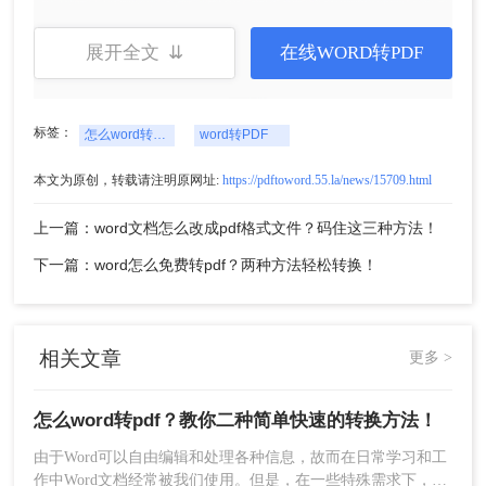
换。
展开全文 ⇊
在线WORD转PDF
标签：
怎么word转pdf
word转PDF
本文为原创，转载请注明原网址:
https://pdftoword.55.la/news/15709.html
上一篇：word文档怎么改成pdf格式文件？码住这三种方法！
下一篇：word怎么免费转pdf？两种方法轻松转换！
4、文件转换成功，下载即可。
相关文章
更多 >
二、转转大师客户端批量Word转PDF
怎么word转pdf？教你二种简单快速的转换方法！
1、官网下载客户端
由于Word可以自由编辑和处理各种信息，故而在日常学习和工
作中Word文档经常被我们使用。但是，在一些特殊需求下，我