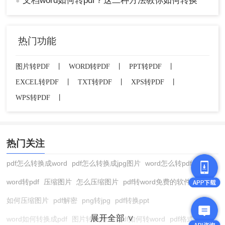
文档word如何转pdf？这二种方法教你如何转换
●
热门功能
图片转PDF
丨
WORD转PDF
丨
PPT转PDF
丨
EXCEL转PDF
丨
TXT转PDF
丨
XPS转PDF
丨
WPS转PDF
丨
热门关注
pdf怎么转换成word
pdf怎么转换成jpg图片
word怎么转pdf
word转pdf
压缩图片
怎么压缩图片
pdf转word免费的软件
如何压缩图片
pdf解密
png转jpg
pdf转换ppt
展开全部 ∨
word如何转换成pdf
图片转换格式
pdf如何转word
pdf格式转换