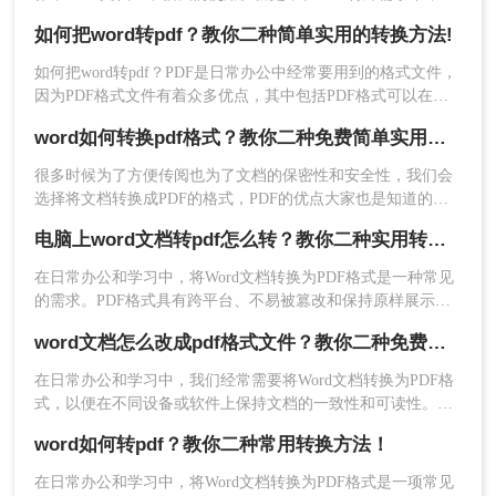
们需要将Word文档中的内容需要转换成PDF文件，以避免在传
如何把word转pdf？教你二种简单实用的转换方法!
输和分享后没有乱码问题。那么，怎么word转pdf呢？接下来分
享二种实用的转换方法，让我们一起来看看。
如何把word转pdf？PDF是日常办公中经常要用到的格式文件，
因为PDF格式文件有着众多优点，其中包括PDF格式可以在多
平台使用，PDF格式安全性高不易修改，阅读性能高，阅读舒
word如何转换pdf格式？教你二种免费简单实用的转换方法！
适性好，而且PDF文件格式更为正式，传输起来也比较方便，
下面小编将为你分享二种word转pdf的操作方法，有此需求的小
很多时候为了方便传阅也为了文档的保密性和安全性，我们会
伙伴不妨过来看看!
选择将文档转换成PDF的格式，PDF的优点大家也是知道的，
兼容性好稳定性好，那么当我们需要将word转pdf时，该如何操
2、选择PDF转换-Word转PDF，支持上传doc、
电脑上word文档转pdf怎么转？教你二种实用转换方法！
作呢？word转pdf很简单的，接下来一起看看word如何转换pdf
格式吧。
在日常办公和学习中，将Word文档转换为PDF格式是一种常见
docx、xps格式的文件进行转换。
的需求。PDF格式具有跨平台、不易被篡改和保持原样展示等
优点，因此广泛应用于文件分享、打印和存档。那么电脑上
word文档怎么改成pdf格式文件？教你二种免费转换方法！
word文档转pdf怎么转呢？本文将介绍两种将Word文档转换为
PDF的方法。
在日常办公和学习中，我们经常需要将Word文档转换为PDF格
式，以便在不同设备或软件上保持文档的一致性和可读性。
PDF格式具有跨平台、不易被篡改的特点，因此得到了广泛应
word如何转pdf？教你二种常用转换方法！
用。那么word文档怎么改成pdf格式文件呢？下面将介绍两种将
Word文档转换为PDF格式的方法，帮助您轻松实现格式转换。
在日常办公和学习中，将Word文档转换为PDF格式是一项常见