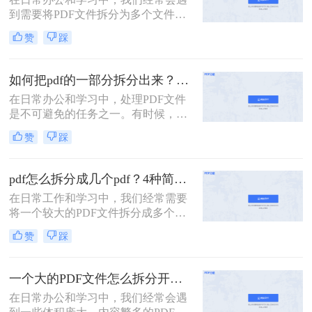
件的处理难题。
到需要将PDF文件拆分为多个文件的
需求。无论是为了方便分享、减小文
赞
踩
件大小，还是为了将不同章节或内容
分类管理，拆分PDF文件是一项非常
有用的技能。那么PDF文件如何拆分
如何把pdf的一部分拆分出来？这3种分割方法很简单！
成多个文件呢？本文将介绍三种常用
在日常办公和学习中，处理PDF文件
的方法，帮助你轻松拆分PDF文件。
是不可避免的任务之一。有时候，我
们需要从一份PDF文件中提取出某一
赞
踩
部分内容，以便与他人分享或用于其
他用途。那么如何把pdf的一部分拆分
出来呢？本文将介绍三种将PDF的一
pdf怎么拆分成几个pdf？4种简单方法分享~
部分拆分出来的方法。
在日常工作和学习中，我们经常需要
将一个较大的PDF文件拆分成多个较
小的PDF文件，以便于管理和分享。
赞
踩
那么pdf怎么拆分成几个pdf呢？以下
将详细介绍几种常用的PDF拆分方
法，帮助用户轻松完成拆分任务。
一个大的PDF文件怎么拆分开成几个文件？这三种PDF拆分方法轻松搞定！
在日常办公和学习中，我们经常会遇