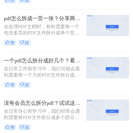
赞
踩
为了便于共享、减少文件大小还是针
对特定页面进行编辑，掌握PDF拆分
技巧都是非常有用的。那么PDF如何
pdf怎么拆成一页一张？分享两种常用的拆分方法！
拆分成多个PDF呢？本文将介绍两种
在处理PDF文档时，有时需要将一个
简单且高效的PDF拆分方法。
包含多页的PDF文件拆分成单个页面
的PDF文件。那么pdf怎么拆成一页一
赞
踩
张呢？本文将介绍两种常用的拆分
PDF的方法。
一个pdf怎么拆分成好几个？看看下面的二种方法！
在日常工作和学习中，我们可能会遇
到需要将一个大的PDF文件拆分成多
个较小文件的情况。例如，为了便于
赞
踩
共享、减少文件大小或是针对特定页
面进行编辑，掌握PDF拆分技巧是非
常有用的。那么一个pdf怎么拆分成好
没有会员怎么拆分pdf？试试这二种拆分方法！
几个呢？本文将详细介绍两种常见的
在日常办公和学习中，我们经常会遇
PDF拆分方法。
到需要将PDF文件拆分成多个部分的
情况。然而，许多PDF处理工具都需
赞
踩
要会员权限才能使用拆分功能。那么