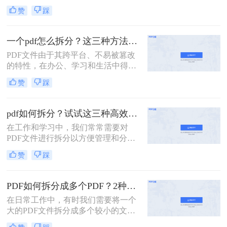
要将一个大的PDF文档拆分成多个小
赞
踩
部分，以便于阅读、编辑或共享。那
么如何拆分pdf呢？本文将介绍两种简
单实用的PDF拆分方法。
一个pdf怎么拆分？这三种方法教你轻松拆分！
PDF文件由于其跨平台、不易被篡改
的特性，在办公、学习和生活中得到
了广泛的应用。然而，有时候一个大
赞
踩
型的PDF文件可能包含多个章节或不
同的内容部分，这时就需要我们将其
拆分成多个小文件，以便更好地管理
pdf如何拆分？试试这三种高效靠谱拆分方法!
和使用。那么一个PDF怎么拆分呢？
在工作和学习中，我们常常需要对
本文将介绍三种拆分PDF文件的方
PDF文件进行拆分以方便管理和分
法，帮助读者轻松实现PDF的拆分操
享。无论是为了减少文件大小以便于
作。
赞
踩
传输，还是为了提取特定页面用于报
告或演示，掌握几种有效的PDF拆分
技巧都是非常有帮助的。那么pdf如何
PDF如何拆分成多个PDF？2种高效方法详解分享
拆分呢？本文将介绍三种简单且实用
在日常工作中，有时我们需要将一个
的方法来拆分PDF文件。
大的PDF文件拆分成多个较小的文
件，以便更好地管理和使用。无论是