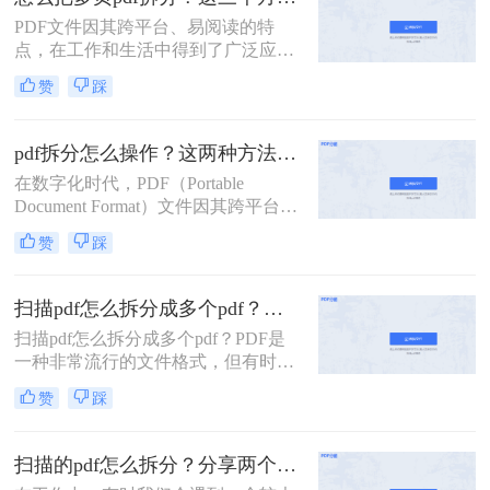
PDF文件因其跨平台、易阅读的特
点，在工作和生活中得到了广泛应
用。然而，有时我们需要将多页的
赞
踩
PDF文件拆分成单独页面或多个部
分，以便更好地管理和使用。那么怎
么把多页pdf拆分呢？本文将介绍三种
pdf拆分怎么操作？这两种方法简单好用！
拆分多页PDF文件的实用方法，帮助
在数字化时代，PDF（Portable
您轻松应对各种拆分需求。
Document Format）文件因其跨平台兼
容性和内容稳定性而广受欢迎。然
赞
踩
而，有时我们需要对大型PDF文件进
行拆分，以提取其中某些部分或将其
分割成更小的单元，以便于管理、分
扫描pdf怎么拆分成多个pdf？这三种PDF拆分方法轻松搞定！
享或编辑。那么PDF拆分怎么操作
扫描pdf怎么拆分成多个pdf？PDF是
呢？本文将为您介绍几种常见的PDF
一种非常流行的文件格式，但有时候
拆分方法，帮助您轻松完成这项任
我们需要将一个大的PDF文件拆分成
务。
赞
踩
多个小的文件，以便于管理和分享。
本文将介绍一些拆分PDF文件的方
法。
扫描的pdf怎么拆分？分享两个实用拆分的方法！