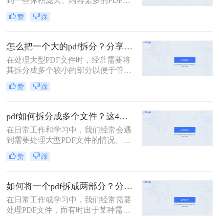
到一些体积庞大、内容繁多的PDF文
件。这些文件可能包含多个章节、报
赞
踩
告或文档，但出于某种需要，我们可
能需要将它们拆分成多个小文件，以
便于分享、存储或阅读。那么一个大
怎么把一个大的pdf拆分？分享三种分割文件的方法！
的PDF文件怎么拆分开成几个文件
在处理大型PDF文件时，经常需要将
呢？本文将为您介绍几种实用的方
其拆分成多个较小的部分以便于管
法，帮助您轻松将一个大的PDF文件
理、分享或分别处理不同的章节。无
拆分成多个文件。
赞
踩
论是学术研究、项目管理还是日常办
公，掌握如何拆分PDF文件都是一项
非常实用的技能。以下是一篇关于怎
pdf如何拆分成多个文件？这4种方法教你轻松拆分！
么把一个大的pdf拆分的详细指南。
在日常工作和学习中，我们经常会遇
到需要处理大型PDF文件的情况。有
时，为了方便管理、分享或仅需要文
赞
踩
件中的某一部分内容，我们需要将
PDF拆分成多个单独的文件。那么pdf
如何拆分成多个文件呢？本文将详细
如何将一个pdf拆成两部分？分享这三个轻松拆分方法！
介绍几种常用的PDF拆分方法，帮助
在日常工作或学习中，我们经常需要
您轻松实现PDF文件的分割。
处理PDF文件，而有时出于某种需