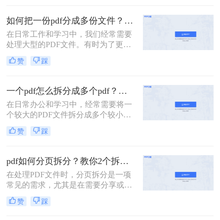
没有会员怎么拆分pdf呢？本文将介绍
两种无需会员权限即可拆分PDF的方
如何把一份pdf分成多份文件？这3种拆分小妙招了解下！
法，帮助您轻松应对这一需求。
在日常工作和学习中，我们经常需要
处理大型的PDF文件。有时为了更便
于查阅或分享，我们可能需要将这些
赞
踩
文件拆分成多个小部分。那么如何把
一份pdf分成多份文件呢？本文将介绍
三种高效的PDF文件拆分方法，帮助
一个pdf怎么拆分成多个pdf？教你3招轻松拆分！
您轻松完成文件拆分任务。
在日常办公和学习中，经常需要将一
个较大的PDF文件拆分成多个较小的
PDF文件，以便于分享、管理或打
赞
踩
印。那么一个pdf怎么拆分成多个pdf
呢？本文将介绍三种将一个PDF拆分
成多个PDF文件的实用方法。
pdf如何分页拆分？教你2个拆分方法！
在处理PDF文件时，分页拆分是一项
常见的需求，尤其是在需要分享或打
印部分页面时。那么pdf如何分页拆分
赞
踩
呢？本文将介绍两种分页拆分PDF的
方法，帮助您高效地完成PDF分页拆