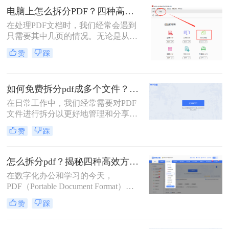
分任务。
电脑上怎么拆分PDF？四种高效方法详解！
在处理PDF文档时，我们经常会遇到
只需要其中几页的情况。无论是从一
份庞大的报告中提取关键章节，还是
赞
踩
将扫描合并的发票重新分开，“拆分
PDF” 都是一项高频且核心的需求。
与其将整个文件发送给别人或打印所
如何免费拆分pdf成多个文件？这三种方法很好用！
有页面，不如精准地提取所需部分，
这样既高效又专业。
在日常工作中，我们经常需要对PDF
文件进行拆分以更好地管理和分享文
档。对于那些希望免费完成这项任务
赞
踩
的用户来说，有多种选择可以实现这
一目标。那么如何免费拆分pdf成多个
文件呢？本文将介绍三种无需付费即
怎么拆分pdf？揭秘四种高效方法，总有一款适合你！
可使用的PDF拆分方法。
在数字化办公和学习的今天，
PDF（Portable Document Format）因
其跨平台、格式固定的特性，已成为
赞
踩
我们日常工作中最常用的文件格式之
一。我们常常会收到或拥有一个庞大