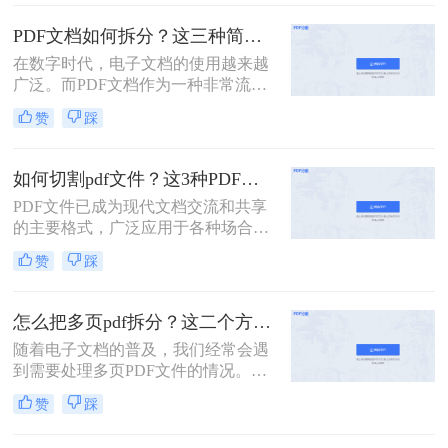
包含多页的PDF文件进行拆分，以便
单独处理或分享其中的某一部分。那
PDF文档如何拆分？这三种简单方法可以学习！
么多页pdf如何拆分呢？本文将详细介
在数字时代，电子文档的使用越来越
绍几种拆分多页PDF的方法，帮助读
广泛。而PDF文档作为一种非常流行
者轻松应对这一需求。
的电子文档格式，常常用于存储和传
赞
踩
输各种类型的文件。然而，有时候我
们可能只需要其中的一部分内容，这
时候就需要将PDF文档拆分为多个部
如何切割pdf文件？这3种PDF分割方法很简单!
分。本文将介绍PDF文档如何拆分，
PDF文件已成为现代文档交流和共享
并提供了几种实用的方法。
的主要格式，广泛应用于各种场合，
如商务、教育、科研等。但是，PDF
赞
踩
文件通常比较大，内容较多，如果需
要查找或编辑其中的某一部分内容，
往往会比较麻烦。为了解决这些问
怎么把多页pdf拆分？这二个方法教你轻松拆分！
题，我们需要一款方便易用的PDF文
随着电子文档的普及，我们经常会遇
件切割工具。那么如何切割pdf文件？
到需要处理多页PDF文件的情况。无
一个工具轻松搞定！一起来看看吧。
论是为了方便阅读或编辑，还是为了
赞
踩
分发文件，拆分PDF文件都是一个很
有用的技能。那么怎么把多页PDF拆