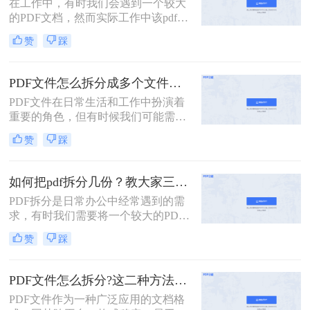
在工作中，有时我们会遇到一个较大
的PDF文档，然而实际工作中该pdf文
档的内容是分模块处理的。这时我们
赞
踩
就可以使用PDF拆分功能，将整个
PDF文档按照工作需要拆分成多个pdf
文档，方便工作中文档的传输处理和
PDF文件怎么拆分成多个文件？看看这三种拆分方法！
重要内容的查找。下面我们就将介绍
PDF文件在日常生活和工作中扮演着
扫描的pdf怎么拆分方法，希望能给读
重要的角色，但有时候我们可能需要
者的工作带来方便。
将一个较大的PDF文件拆分成多个小
赞
踩
文件，以便更好地管理和使用。那么
PDF文件怎么拆分成多个文件呢？下
面将介绍三种实用的方法，帮助你轻
如何把pdf拆分几份？教大家三种方法！
松实现PDF文件的拆分。
PDF拆分是日常办公中经常遇到的需
求，有时我们需要将一个较大的PDF
文件拆分成多个小文件，以便于分
赞
踩
享、存档或编辑。那么如何把pdf拆分
几份呢？本文将介绍三种不同的方
法，帮助你轻松将PDF文件拆分成多
PDF文件怎么拆分?这二种方法教你轻松拆分!
份。
PDF文件作为一种广泛应用的文档格