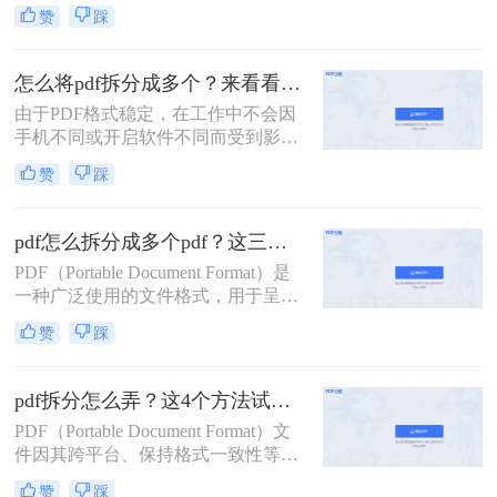
要，我们可能希望将一个较大的PDF
赞
踩
文件拆分成几个较小的部分。那么如
何将一个pdf拆成两部分呢？以下是一
些常用的方法，帮助您轻松实现将一
怎么将pdf拆分成多个？来看看这几个PDF拆分方法！
个PDF拆成两部分的目标。
由于PDF格式稳定，在工作中不会因
手机不同或开启软件不同而受到影
响，因此我们经常使用PDF来传输文
赞
踩
件。但是，经常会遇到一种情况，需
要发送给他人的内容只是文件中的一
部分内容，有些内容并不方便给他人
pdf怎么拆分成多个pdf？这三种方法教你轻松拆分！
看。因此，此时最好的办法就是把它
PDF（Portable Document Format）是
拆分。所以，怎么将pdf拆分成多个
一种广泛使用的文件格式，用于呈现
呢？以下是3种有用的PDF拆分方法，
文档，因为它可以保持原始文档的格
一起来看看吧。
赞
踩
式和布局，不受操作系统、软件或硬
件的影响。然而，有时我们可能需要
将一个大型PDF文件拆分成多个较小
pdf拆分怎么弄？这4个方法试试看吧！
的PDF文件，以便于传输、编辑或阅
PDF（Portable Document Format）文
读。那么pdf怎么拆分成多个pdf呢？
件因其跨平台、保持格式一致性等特
本文将介绍三种拆分PDF的方法，并
点，在办公和学习中得到了广泛应
提供一些实用技巧。
赞
踩