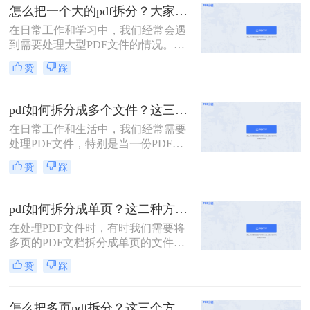
分呢？在本文中，我们将介绍一些简
怎么把一个大的pdf拆分？大家试试这二种常用方法！
单而有效的方法，帮助你快速拆分多
在日常工作和学习中，我们经常会遇
页PDF文件。
到需要处理大型PDF文件的情况。当
这些文件过于庞大，包含多个章节或
赞
踩
页面时，我们可能会希望将其拆分成
多个小文件以便于管理和使用。下
面，我将详细介绍怎么把一个大的pdf
pdf如何拆分成多个文件？这三种方法教你轻松拆分！
拆分。
在日常工作和生活中，我们经常需要
处理PDF文件，特别是当一份PDF文
件内容过多，需要拆分成多个文件以
赞
踩
便分享、打印或存储时。本文将详细
介绍pdf如何拆分成多个文件，包括使
用在线工具、专业软件以及操作系统
pdf如何拆分成单页？这二种方法可以有效解决你的问题！
自带功能的方法。
在处理PDF文件时，有时我们需要将
多页的PDF文档拆分成单页的文件，
以便于单独查看、编辑或分享。那么
赞
踩
PDF如何拆分成单页呢？下面将详细
介绍几种常用的方法来实现PDF拆分
成单页文件。
怎么把多页pdf拆分？这三个方法教你轻松拆分！