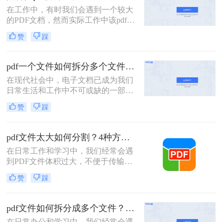
PDF文件。
在工作中，有时我们会遇到一个较大
的PDF文档，然而实际工作中该pdf文
档的内容是分模块处理的。这时我们
赞
踩
就可以使用PDF拆分功能，将整个
PDF文档按照工作需要拆分成多个pdf
文档，方便工作中文档的传输处理和
pdf一个文件如何拆分多个文件？教你4招高效又简单！
重要内容的查找。下面我们就将介绍
在现代社会中，电子文档已成为我们
如何把pdf拆分免费方法，希望能给读
日常生活和工作中不可或缺的一部
者的工作带来方便。
分。而PDF文件是最常见和流行的电
赞
踩
子文档格式之一。但有时我们可能会
遇到这样的情况：我们需要将一个大
型的PDF文件拆分成多个小文件，以
pdf文件太大如何分割？4种方法教你如何快速拆分！
便更方便地阅读、共享或打印。 那
在日常工作和学习中，我们经常会遇
么，pdf一个文件如何拆分多个文件
到PDF文件体积过大，不便于传输或
呢？下面我将为您详细介绍几种简单
管理的情况。此时，将PDF文件分割
有效的方法。
赞
踩
成多个较小的文件就显得尤为重要。
那么pdf文件太大如何分割呢？以下将
详细介绍几种常用的PDF文件分割方
pdf文件如何拆分成多个文件？这三种方法教你轻松拆分！
法，帮助用户轻松应对大体积PDF文
在日常办公和学习中，我们经常会遇