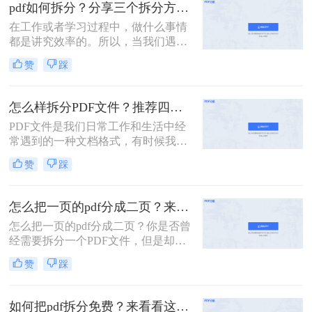
的PDF文件，它可能是一本完整的电
pdf如何拆分？分享三个拆分方法！
子书、一份合并的财务报表，或是一
在工作或者学习过程中，做什么事情
次会议的所有记录。此时，如何从中
都是讲究效率的。所以，当我们遇到
精准、快速地提取出我们需要的部
内容又多篇幅又长的PDF文件时，根
分，就成了一个亟待解决的问
赞
踩
本来不及花太多时间去仔细阅读，这
题。“拆分PDF”这项技能，因此变得
个时候我们就应该把PDF文件拆分成
至关重要。
多个文件以便我们快速查阅。那么有
怎么样拆分PDF文件？推荐四个拆分PDF方法！
没有更加简便高效的方法可以让我们
PDF文件是我们日常工作和生活中经
实现这一操作呢？今天我就推荐三个
常遇到的一种文档格式，有时候我们
实用的方法来教你pdf如何拆分，让你
需要对PDF文件进行拆分，以便更好
快速提高文件处理效率。
赞
踩
地管理和处理。本文将为您详细介绍
怎么样拆分pdf文件，方便您的文档管
理和使用。
怎么把一页的pdf分成二页？来看看这3个PDF拆分方法！
怎么把一页的pdf分成二页？你是否曾
经需要拆分一个PDF文件，但是却不
知道该如何下手？PDF是一种常用的
赞
踩
文件格式，但是在某些情况下，我们
需要将其拆分成多个部分。本文将介
绍几种简单的方法，帮助你轻松拆分
如何把pdf拆分免费？来看看这2个PDF拆分方法！