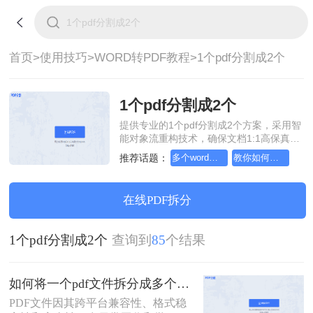
首页>
使用技巧>
WORD转PDF教程>
1个pdf分割成2个
1个pdf分割成2个
提供专业的1个pdf分割成2个方案，采用智
能对象流重构技术，确保文档1:1高保真还
原且排版不乱码。支持一键批量处理，全
推荐话题：
多个word文件如何转一个pdf格式
教你如何将word文档转pdf文件
链路 SSL 加密保障隐私安全。助您快速实
现1个pdf分割成2个，无需安装，高效办
公。
在线PDF拆分
1个pdf分割成2个
查询到
85
个结果
如何将一个pdf文件拆分成多个？教你2招拆分pdf！
PDF文件因其跨平台兼容性、格式稳