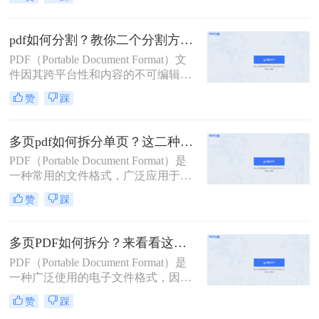
用。然而，有时我们需要将一个较大
的PDF文件拆分成多个小文件，以便
于分享、管理或打印。那么pdf拆分怎
pdf如何分割？教你二个分割方法！
么弄呢？本文将详细介绍几种常见的
PDF（Portable Document Format）文
PDF拆分方法，帮助您轻松完成PDF
件因其跨平台性和内容的不可编辑
文件的拆分工作。
性，在日常工作和学习中得到了广泛
赞
踩
应用。然而，有时我们需要将较大的
PDF文件分割成多个较小的部分，以
便于管理、传输或打印。那么pdf如何
多页pdf如何拆分单页？这二种方法可以有效解决你的问题！
分割呢？本文将详细介绍几种PDF分
PDF（Portable Document Format）是
割的方法，帮助您轻松完成这一任
一种常用的文件格式，广泛应用于文
务。
档分享、电子书、合同签署等领域。
赞
踩
然而，有时我们可能需要将一个包含
多页的PDF文件拆分成多个单独的单
页PDF文件，以便于更灵活地管理和
多页PDF如何拆分？来看看这三个PDF拆分方法！
使用。那么多页pdf如何拆分单页呢？
PDF（Portable Document Format）是
本文将详细介绍几种拆分多页PDF为
一种广泛使用的电子文件格式，因其
单页PDF的方法，帮助读者轻松应对
跨平台、不易修改的特性而备受青
这一需求。
赞
踩
睐。然而，有时我们可能需要对一个