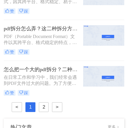
式，因其跨平台、格式稳定、易于打
印等优点，在办公、学习等领域得到
赞
踩
了广泛的使用。然而，有时我们可能
需要对PDF文件进行拆分，以便更好
地管理和使用其中的内容。那么PDF
pdf拆分怎么弄？这二种拆分方法看看！
文件怎么拆分呢？本文将详细介绍
PDF（Portable Document Format）文
PDF文件拆分的方法和步骤，帮助读
件以其跨平台、格式稳定的特点，在
者轻松实现PDF文件的拆分操作。
办公、学习等领域得到了广泛应用。
赞
踩
然而，有时我们需要对PDF文件进行
拆分，以便更好地管理和使用其中的
内容。本文将详细介绍pdf拆分怎么弄
怎么把一个大的pdf拆分？二种pdf拆分方法看一看！
的方法，帮助读者轻松完成这一操
在日常工作和学习中，我们经常会遇
作。
到PDF文件过大的问题。为了方便管
理和使用，有时需要将大型PDF文件
赞
踩
拆分成多个较小的文件。那么怎么把
一个大的pdf拆分呢？本文将为您介绍
<
1
2
>
两种实用的拆分大型PDF文件的方
法，帮助您轻松应对这一需求。
热门文章
更多 >