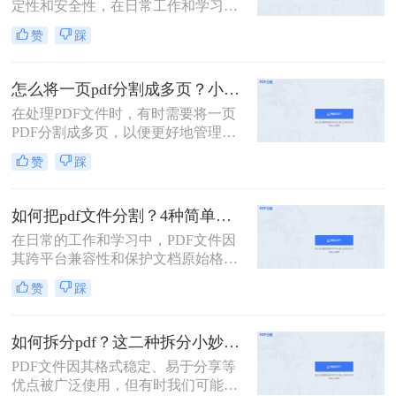
定性和安全性，在日常工作和学习中
扮演着重要角色。然而，有时我们需
赞
踩
要将一个PDF文件拆分成多个文件，
以便更好地管理和使用。本文将介绍
两种常用的PDF拆分方法，帮助您轻
怎么将一页pdf分割成多页？小编给你分享这三种方法！
松实现PDF文件的拆分。
在处理PDF文件时，有时需要将一页
PDF分割成多页，以便更好地管理和
使用。那么怎么将一页pdf分割成多页
赞
踩
呢？本文将介绍三种实用的方法，帮
助读者轻松实现PDF页面的分割。
如何把pdf文件分割？4种简单方法分享~
在日常的工作和学习中，PDF文件因
其跨平台兼容性和保护文档原始格式
的特性而被广泛使用。然而，有时候
赞
踩
为了便于查阅、管理和分享，我们可
能需要将一个较大的PDF文件拆分成
多个较小的文件。那么如何把pdf文件
如何拆分pdf？这二种拆分小妙招了解下！
分割呢？以下是四种常用的PDF文件
PDF文件因其格式稳定、易于分享等
分割方法，每种方法都有其独特的优
优点被广泛使用，但有时我们可能需
势和适用场景。