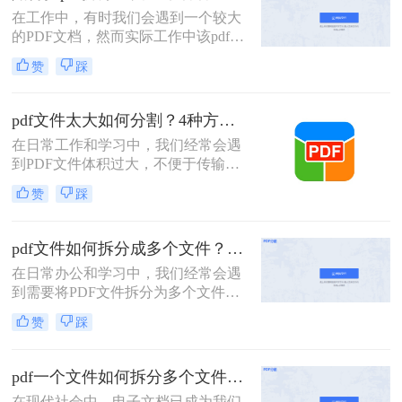
PDF文件。
在工作中，有时我们会遇到一个较大
的PDF文档，然而实际工作中该pdf文
档的内容是分模块处理的。这时我们
赞
踩
就可以使用PDF拆分功能，将整个
PDF文档按照工作需要拆分成多个pdf
文档，方便工作中文档的传输处理和
pdf文件太大如何分割？4种方法教你如何快速拆分！
重要内容的查找。下面我们就将介绍
在日常工作和学习中，我们经常会遇
如何把pdf拆分免费方法，希望能给读
到PDF文件体积过大，不便于传输或
者的工作带来方便。
管理的情况。此时，将PDF文件分割
赞
踩
成多个较小的文件就显得尤为重要。
那么pdf文件太大如何分割呢？以下将
详细介绍几种常用的PDF文件分割方
pdf文件如何拆分成多个文件？这三种方法教你轻松拆分！
法，帮助用户轻松应对大体积PDF文
在日常办公和学习中，我们经常会遇
件的处理难题。
到需要将PDF文件拆分为多个文件的
需求。无论是为了方便分享、减小文
赞
踩
件大小，还是为了将不同章节或内容
分类管理，拆分PDF文件是一项非常
有用的技能。那么PDF文件如何拆分
pdf一个文件如何拆分多个文件？教你4招高效又简单！
成多个文件呢？本文将介绍三种常用
在现代社会中，电子文档已成为我们