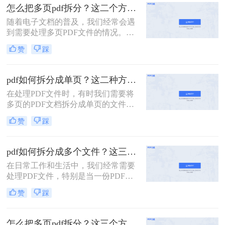
面，我将详细介绍怎么把一个大的pdf
怎么把多页pdf拆分？这二个方法教你轻松拆分！
拆分。
随着电子文档的普及，我们经常会遇
到需要处理多页PDF文件的情况。无
论是为了方便阅读或编辑，还是为了
赞
踩
分发文件，拆分PDF文件都是一个很
有用的技能。那么怎么把多页PDF拆
分呢？在本文中，我们将介绍一些简
pdf如何拆分成单页？这二种方法可以有效解决你的问题！
单而有效的方法，帮助你快速拆分多
在处理PDF文件时，有时我们需要将
页PDF文件。
多页的PDF文档拆分成单页的文件，
以便于单独查看、编辑或分享。那么
赞
踩
PDF如何拆分成单页呢？下面将详细
介绍几种常用的方法来实现PDF拆分
成单页文件。
pdf如何拆分成多个文件？这三种方法教你轻松拆分！
在日常工作和生活中，我们经常需要
处理PDF文件，特别是当一份PDF文
件内容过多，需要拆分成多个文件以
赞
踩
便分享、打印或存储时。本文将详细
介绍pdf如何拆分成多个文件，包括使
用在线工具、专业软件以及操作系统
怎么把多页pdf拆分？这三个方法教你轻松拆分！