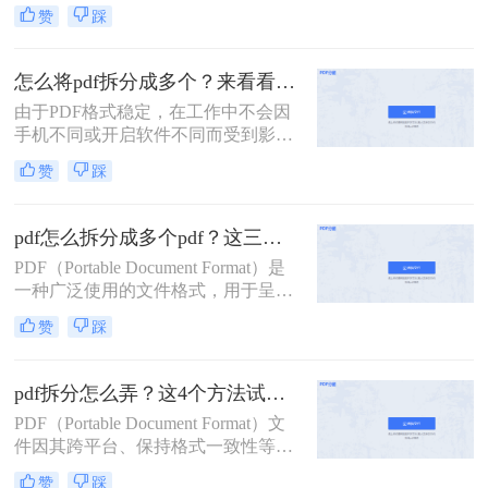
要，我们可能希望将一个较大的PDF
赞
踩
文件拆分成几个较小的部分。那么如
何将一个pdf拆成两部分呢？以下是一
些常用的方法，帮助您轻松实现将一
怎么将pdf拆分成多个？来看看这几个PDF拆分方法！
个PDF拆成两部分的目标。
由于PDF格式稳定，在工作中不会因
手机不同或开启软件不同而受到影
响，因此我们经常使用PDF来传输文
赞
踩
件。但是，经常会遇到一种情况，需
要发送给他人的内容只是文件中的一
部分内容，有些内容并不方便给他人
pdf怎么拆分成多个pdf？这三种方法教你轻松拆分！
看。因此，此时最好的办法就是把它
PDF（Portable Document Format）是
拆分。所以，怎么将pdf拆分成多个
一种广泛使用的文件格式，用于呈现
呢？以下是3种有用的PDF拆分方法，
文档，因为它可以保持原始文档的格
一起来看看吧。
赞
踩
式和布局，不受操作系统、软件或硬
件的影响。然而，有时我们可能需要
将一个大型PDF文件拆分成多个较小
pdf拆分怎么弄？这4个方法试试看吧！
的PDF文件，以便于传输、编辑或阅
PDF（Portable Document Format）文
读。那么pdf怎么拆分成多个pdf呢？
件因其跨平台、保持格式一致性等特
本文将介绍三种拆分PDF的方法，并
点，在办公和学习中得到了广泛应
提供一些实用技巧。
赞
踩