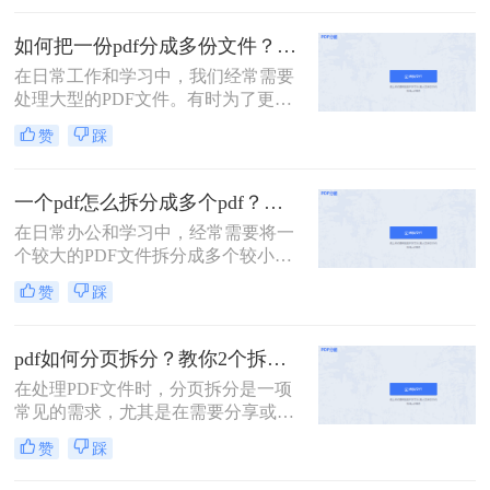
没有会员怎么拆分pdf呢？本文将介绍
两种无需会员权限即可拆分PDF的方
如何把一份pdf分成多份文件？这3种拆分小妙招了解下！
法，帮助您轻松应对这一需求。
在日常工作和学习中，我们经常需要
处理大型的PDF文件。有时为了更便
于查阅或分享，我们可能需要将这些
赞
踩
文件拆分成多个小部分。那么如何把
一份pdf分成多份文件呢？本文将介绍
三种高效的PDF文件拆分方法，帮助
一个pdf怎么拆分成多个pdf？教你3招轻松拆分！
您轻松完成文件拆分任务。
在日常办公和学习中，经常需要将一
个较大的PDF文件拆分成多个较小的
PDF文件，以便于分享、管理或打
赞
踩
印。那么一个pdf怎么拆分成多个pdf
呢？本文将介绍三种将一个PDF拆分
成多个PDF文件的实用方法。
pdf如何分页拆分？教你2个拆分方法！
在处理PDF文件时，分页拆分是一项
常见的需求，尤其是在需要分享或打
印部分页面时。那么pdf如何分页拆分
赞
踩
呢？本文将介绍两种分页拆分PDF的
方法，帮助您高效地完成PDF分页拆