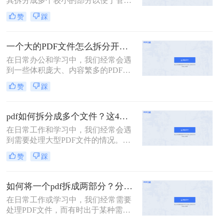
其拆分成多个较小的部分以便于管
理、分享或分别处理不同的章节。无
赞
踩
论是学术研究、项目管理还是日常办
公，掌握如何拆分PDF文件都是一项
非常实用的技能。以下是一篇关于怎
一个大的PDF文件怎么拆分开成几个文件？这三种PDF拆分方法轻松搞定！
么把一个大的pdf拆分的详细指南。
在日常办公和学习中，我们经常会遇
到一些体积庞大、内容繁多的PDF文
件。这些文件可能包含多个章节、报
赞
踩
告或文档，但出于某种需要，我们可
能需要将它们拆分成多个小文件，以
便于分享、存储或阅读。那么一个大
pdf如何拆分成多个文件？这4种方法教你轻松拆分！
的PDF文件怎么拆分开成几个文件
在日常工作和学习中，我们经常会遇
呢？本文将为您介绍几种实用的方
到需要处理大型PDF文件的情况。有
法，帮助您轻松将一个大的PDF文件
时，为了方便管理、分享或仅需要文
拆分成多个文件。
赞
踩
件中的某一部分内容，我们需要将
PDF拆分成多个单独的文件。那么pdf
如何拆分成多个文件呢？本文将详细
如何将一个pdf拆成两部分？分享这三个轻松拆分方法！
介绍几种常用的PDF拆分方法，帮助
在日常工作或学习中，我们经常需要
您轻松实现PDF文件的分割。
处理PDF文件，而有时出于某种需