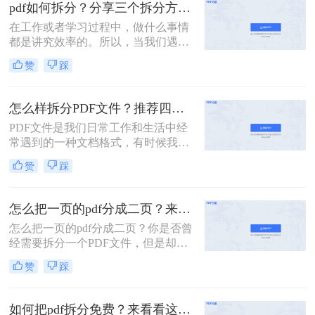
的PDF文件，它可能是一本完整的电
pdf如何拆分？分享三个拆分方法！
子书、一份合并的财务报表，或是一
在工作或者学习过程中，做什么事情
次会议的所有记录。此时，如何从中
都是讲究效率的。所以，当我们遇到
精准、快速地提取出我们需要的部
内容又多篇幅又长的PDF文件时，根
分，就成了一个亟待解决的问
赞
踩
本来不及花太多时间去仔细阅读，这
题。“拆分PDF”这项技能，因此变得
个时候我们就应该把PDF文件拆分成
至关重要。
多个文件以便我们快速查阅。那么有
怎么样拆分PDF文件？推荐四个拆分PDF方法！
没有更加简便高效的方法可以让我们
PDF文件是我们日常工作和生活中经
实现这一操作呢？今天我就推荐三个
常遇到的一种文档格式，有时候我们
实用的方法来教你pdf如何拆分，让你
需要对PDF文件进行拆分，以便更好
快速提高文件处理效率。
赞
踩
地管理和处理。本文将为您详细介绍
怎么样拆分pdf文件，方便您的文档管
理和使用。
怎么把一页的pdf分成二页？来看看这3个PDF拆分方法！
怎么把一页的pdf分成二页？你是否曾
经需要拆分一个PDF文件，但是却不
知道该如何下手？PDF是一种常用的
赞
踩
文件格式，但是在某些情况下，我们
需要将其拆分成多个部分。本文将介
绍几种简单的方法，帮助你轻松拆分
如何把pdf拆分免费？来看看这2个PDF拆分方法！