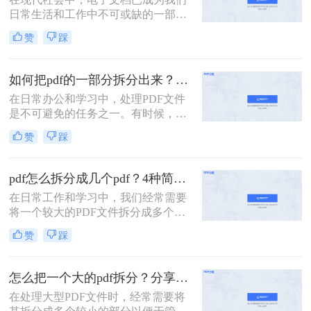
的方法，帮助你轻松拆分PDF文件。
日常生活和工作中不可或缺的一部
分。而PDF文件是最常见和流行的电
赞
踩
子文档格式之一。但有时我们可能会
遇到这样的情况：我们需要将一个大
型的PDF文件拆分成多个小文件，以
如何把pdf的一部分拆分出来？这3种分割方法很简单！
便更方便地阅读、共享或打印。 那
在日常办公和学习中，处理PDF文件
么，pdf一个文件如何拆分多个文件
是不可避免的任务之一。有时候，我
呢？下面我将为您详细介绍几种简单
们需要从一份PDF文件中提取出某一
有效的方法。
赞
踩
部分内容，以便与他人分享或用于其
他用途。那么如何把pdf的一部分拆分
出来呢？本文将介绍三种将PDF的一
pdf怎么拆分成几个pdf？4种简单方法分享~
部分拆分出来的方法。
在日常工作和学习中，我们经常需要
将一个较大的PDF文件拆分成多个较
小的PDF文件，以便于管理和分享。
赞
踩
那么pdf怎么拆分成几个pdf呢？以下
将详细介绍几种常用的PDF拆分方
法，帮助用户轻松完成拆分任务。
怎么把一个大的pdf拆分？分享三种分割文件的方法！
在处理大型PDF文件时，经常需要将