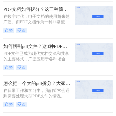
多页的PDF文件拆分成多个单独的单
页PDF文件，以便于更灵活地管理和
PDF文档如何拆分？这三种简单方法可以学习！
使用。那么多页pdf如何拆分单页呢？
在数字时代，电子文档的使用越来越
本文将详细介绍几种拆分多页PDF为
广泛。而PDF文档作为一种非常流行
单页PDF的方法，帮助读者轻松应对
的电子文档格式，常常用于存储和传
这一需求。
赞
踩
输各种类型的文件。然而，有时候我
们可能只需要其中的一部分内容，这
时候就需要将PDF文档拆分为多个部
如何切割pdf文件？这3种PDF分割方法很简单!
分。本文将介绍PDF文档如何拆分，
PDF文件已成为现代文档交流和共享
并提供了几种实用的方法。
的主要格式，广泛应用于各种场合，
如商务、教育、科研等。但是，PDF
赞
踩
文件通常比较大，内容较多，如果需
要查找或编辑其中的某一部分内容，
往往会比较麻烦。为了解决这些问
怎么把一个大的pdf拆分？大家试试这二种常用方法！
题，我们需要一款方便易用的PDF文
在日常工作和学习中，我们经常会遇
件切割工具。那么如何切割pdf文件？
到需要处理大型PDF文件的情况。当
一个工具轻松搞定！一起来看看吧。
这些文件过于庞大，包含多个章节或
赞
踩
页面时，我们可能会希望将其拆分成
多个小文件以便于管理和使用。下