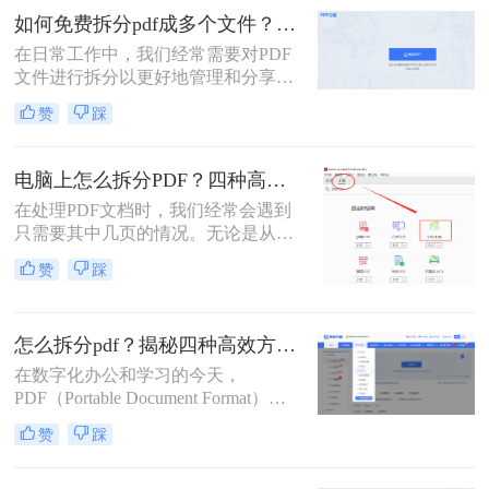
分任务。
如何免费拆分pdf成多个文件？这三种方法很好用！
在日常工作中，我们经常需要对PDF
文件进行拆分以更好地管理和分享文
档。对于那些希望免费完成这项任务
赞
踩
的用户来说，有多种选择可以实现这
一目标。那么如何免费拆分pdf成多个
文件呢？本文将介绍三种无需付费即
电脑上怎么拆分PDF？四种高效方法详解！
可使用的PDF拆分方法。
在处理PDF文档时，我们经常会遇到
只需要其中几页的情况。无论是从一
份庞大的报告中提取关键章节，还是
赞
踩
将扫描合并的发票重新分开，“拆分
PDF” 都是一项高频且核心的需求。
与其将整个文件发送给别人或打印所
怎么拆分pdf？揭秘四种高效方法，总有一款适合你！
有页面，不如精准地提取所需部分，
这样既高效又专业。
在数字化办公和学习的今天，
PDF（Portable Document Format）因
其跨平台、格式固定的特性，已成为
赞
踩
我们日常工作中最常用的文件格式之
一。我们常常会收到或拥有一个庞大