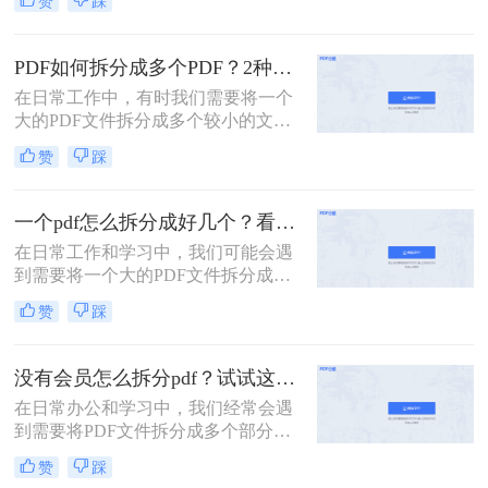
赞
踩
张呢？本文将介绍两种常用的拆分
PDF的方法。
PDF如何拆分成多个PDF？2种高效方法详解分享
在日常工作中，有时我们需要将一个
大的PDF文件拆分成多个较小的文
件，以便更好地管理和使用。无论是
赞
踩
为了便于共享、减少文件大小还是针
对特定页面进行编辑，掌握PDF拆分
技巧都是非常有用的。那么PDF如何
一个pdf怎么拆分成好几个？看看下面的二种方法！
拆分成多个PDF呢？本文将介绍两种
在日常工作和学习中，我们可能会遇
简单且高效的PDF拆分方法。
到需要将一个大的PDF文件拆分成多
个较小文件的情况。例如，为了便于
赞
踩
共享、减少文件大小或是针对特定页
面进行编辑，掌握PDF拆分技巧是非
常有用的。那么一个pdf怎么拆分成好
没有会员怎么拆分pdf？试试这二种拆分方法！
几个呢？本文将详细介绍两种常见的
在日常办公和学习中，我们经常会遇
PDF拆分方法。
到需要将PDF文件拆分成多个部分的
情况。然而，许多PDF处理工具都需
赞
踩
要会员权限才能使用拆分功能。那么