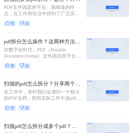
自带功能的方法。
PDF文件因其跨平台、易阅读的特
点，在工作和生活中得到了广泛应
用。然而，有时我们需要将多页的
赞
踩
PDF文件拆分成单独页面或多个部
分，以便更好地管理和使用。那么怎
么把多页pdf拆分呢？本文将介绍三种
pdf拆分怎么操作？这两种方法简单好用！
拆分多页PDF文件的实用方法，帮助
在数字化时代，PDF（Portable
您轻松应对各种拆分需求。
Document Format）文件因其跨平台兼
容性和内容稳定性而广受欢迎。然
赞
踩
而，有时我们需要对大型PDF文件进
行拆分，以提取其中某些部分或将其
分割成更小的单元，以便于管理、分
扫描的pdf怎么拆分？分享两个实用拆分的方法！
享或编辑。那么PDF拆分怎么操作
在工作中，有时我们会遇到一个较大
呢？本文将为您介绍几种常见的PDF
的PDF文档，然而实际工作中该pdf文
拆分方法，帮助您轻松完成这项任
档的内容是分模块处理的。这时我们
务。
赞
踩
就可以使用PDF拆分功能，将整个
PDF文档按照工作需要拆分成多个pdf
文档，方便工作中文档的传输处理和
扫描pdf怎么拆分成多个pdf？这三种PDF拆分方法轻松搞定！
重要内容的查找。下面我们就将介绍