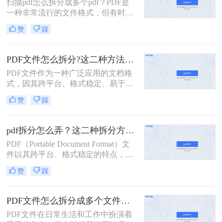
扫描pdf怎么拆分成多个pdf？PDF是
扫描的pdf怎么拆分方法，希望能给读
一种非常流行的文件格式，但有时候
者的工作带来方便。
我们需要将一个大的PDF文件拆分成
赞
踩
多个小的文件，以便于管理和分享。
本文将介绍一些拆分PDF文件的方
法。
PDF文件怎么拆分?这二种方法教你轻松拆分!
PDF文件作为一种广泛应用的文档格
式，因其跨平台、格式稳定、易于打
印等优点，在办公、学习等领域得到
赞
踩
了广泛的使用。然而，有时我们可能
需要对PDF文件进行拆分，以便更好
地管理和使用其中的内容。那么PDF
pdf拆分怎么弄？这二种拆分方法看看！
文件怎么拆分呢？本文将详细介绍
PDF（Portable Document Format）文
PDF文件拆分的方法和步骤，帮助读
件以其跨平台、格式稳定的特点，在
者轻松实现PDF文件的拆分操作。
办公、学习等领域得到了广泛应用。
赞
踩
然而，有时我们需要对PDF文件进行
拆分，以便更好地管理和使用其中的
内容。本文将详细介绍pdf拆分怎么弄
PDF文件怎么拆分成多个文件？看看这三种拆分方法！
的方法，帮助读者轻松完成这一操
PDF文件在日常生活和工作中扮演着
作。