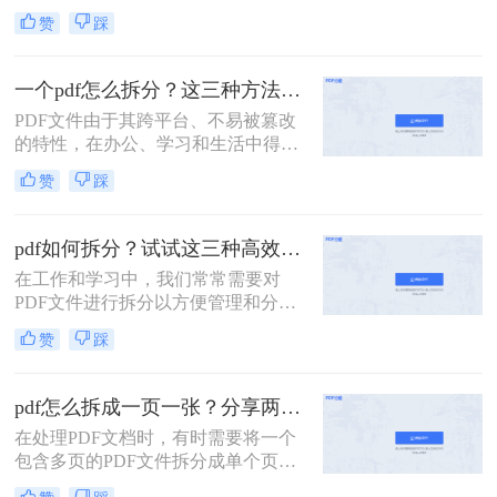
要将一个大的PDF文档拆分成多个小
赞
踩
部分，以便于阅读、编辑或共享。那
么如何拆分pdf呢？本文将介绍两种简
单实用的PDF拆分方法。
一个pdf怎么拆分？这三种方法教你轻松拆分！
PDF文件由于其跨平台、不易被篡改
的特性，在办公、学习和生活中得到
了广泛的应用。然而，有时候一个大
赞
踩
型的PDF文件可能包含多个章节或不
同的内容部分，这时就需要我们将其
拆分成多个小文件，以便更好地管理
pdf如何拆分？试试这三种高效靠谱拆分方法!
和使用。那么一个PDF怎么拆分呢？
在工作和学习中，我们常常需要对
本文将介绍三种拆分PDF文件的方
PDF文件进行拆分以方便管理和分
法，帮助读者轻松实现PDF的拆分操
享。无论是为了减少文件大小以便于
作。
赞
踩
传输，还是为了提取特定页面用于报
告或演示，掌握几种有效的PDF拆分
技巧都是非常有帮助的。那么pdf如何
pdf怎么拆成一页一张？分享两种常用的拆分方法！
拆分呢？本文将介绍三种简单且实用
在处理PDF文档时，有时需要将一个
的方法来拆分PDF文件。
包含多页的PDF文件拆分成单个页面
的PDF文件。那么pdf怎么拆成一页一