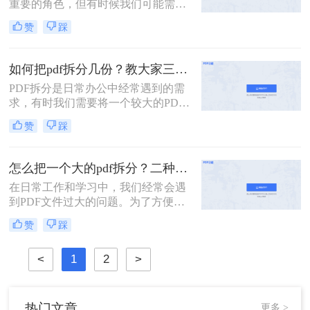
重要的角色，但有时候我们可能需要
将一个较大的PDF文件拆分成多个小
赞
踩
文件，以便更好地管理和使用。那么
PDF文件怎么拆分成多个文件呢？下
面将介绍三种实用的方法，帮助你轻
如何把pdf拆分几份？教大家三种方法！
松实现PDF文件的拆分。
PDF拆分是日常办公中经常遇到的需
求，有时我们需要将一个较大的PDF
文件拆分成多个小文件，以便于分
赞
踩
享、存档或编辑。那么如何把pdf拆分
几份呢？本文将介绍三种不同的方
法，帮助你轻松将PDF文件拆分成多
怎么把一个大的pdf拆分？二种pdf拆分方法看一看！
份。
在日常工作和学习中，我们经常会遇
到PDF文件过大的问题。为了方便管
理和使用，有时需要将大型PDF文件
赞
踩
拆分成多个较小的文件。那么怎么把
一个大的pdf拆分呢？本文将为您介绍
<
1
2
>
两种实用的拆分大型PDF文件的方
法，帮助您轻松应对这一需求。
热门文章
更多 >