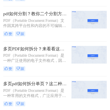
用。然而，有时我们需要将一个较大
的PDF文件拆分成多个小文件，以便
于分享、管理或打印。那么pdf拆分怎
pdf如何分割？教你二个分割方法！
么弄呢？本文将详细介绍几种常见的
PDF（Portable Document Format）文
PDF拆分方法，帮助您轻松完成PDF
件因其跨平台性和内容的不可编辑
文件的拆分工作。
性，在日常工作和学习中得到了广泛
赞
踩
应用。然而，有时我们需要将较大的
PDF文件分割成多个较小的部分，以
便于管理、传输或打印。那么pdf如何
多页PDF如何拆分？来看看这三个PDF拆分方法！
分割呢？本文将详细介绍几种PDF分
PDF（Portable Document Format）是
割的方法，帮助您轻松完成这一任
一种广泛使用的电子文件格式，因其
务。
跨平台、不易修改的特性而备受青
赞
踩
睐。然而，有时我们可能需要对一个
包含多页的PDF文件进行拆分，以便
单独处理或分享其中的某一部分。那
多页pdf如何拆分单页？这二种方法可以有效解决你的问题！
么多页pdf如何拆分呢？本文将详细介
PDF（Portable Document Format）是
绍几种拆分多页PDF的方法，帮助读
一种常用的文件格式，广泛应用于文
者轻松应对这一需求。
档分享、电子书、合同签署等领域。
赞
踩
然而，有时我们可能需要将一个包含