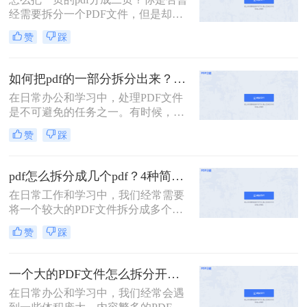
件的处理难题。
经需要拆分一个PDF文件，但是却不
知道该如何下手？PDF是一种常用的
赞
踩
文件格式，但是在某些情况下，我们
需要将其拆分成多个部分。本文将介
绍几种简单的方法，帮助你轻松拆分
如何把pdf的一部分拆分出来？这3种分割方法很简单！
PDF文件。
在日常办公和学习中，处理PDF文件
是不可避免的任务之一。有时候，我
们需要从一份PDF文件中提取出某一
赞
踩
部分内容，以便与他人分享或用于其
他用途。那么如何把pdf的一部分拆分
出来呢？本文将介绍三种将PDF的一
pdf怎么拆分成几个pdf？4种简单方法分享~
部分拆分出来的方法。
在日常工作和学习中，我们经常需要
将一个较大的PDF文件拆分成多个较
小的PDF文件，以便于管理和分享。
赞
踩
那么pdf怎么拆分成几个pdf呢？以下
将详细介绍几种常用的PDF拆分方
法，帮助用户轻松完成拆分任务。
一个大的PDF文件怎么拆分开成几个文件？这三种PDF拆分方法轻松搞定！
在日常办公和学习中，我们经常会遇