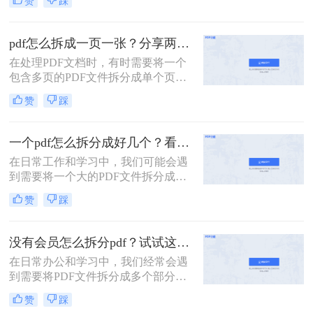
赞
踩
为了便于共享、减少文件大小还是针
对特定页面进行编辑，掌握PDF拆分
技巧都是非常有用的。那么PDF如何
pdf怎么拆成一页一张？分享两种常用的拆分方法！
拆分成多个PDF呢？本文将介绍两种
在处理PDF文档时，有时需要将一个
简单且高效的PDF拆分方法。
包含多页的PDF文件拆分成单个页面
的PDF文件。那么pdf怎么拆成一页一
赞
踩
张呢？本文将介绍两种常用的拆分
PDF的方法。
一个pdf怎么拆分成好几个？看看下面的二种方法！
在日常工作和学习中，我们可能会遇
到需要将一个大的PDF文件拆分成多
个较小文件的情况。例如，为了便于
赞
踩
共享、减少文件大小或是针对特定页
面进行编辑，掌握PDF拆分技巧是非
常有用的。那么一个pdf怎么拆分成好
没有会员怎么拆分pdf？试试这二种拆分方法！
几个呢？本文将详细介绍两种常见的
在日常办公和学习中，我们经常会遇
PDF拆分方法。
到需要将PDF文件拆分成多个部分的
情况。然而，许多PDF处理工具都需
赞
踩
要会员权限才能使用拆分功能。那么