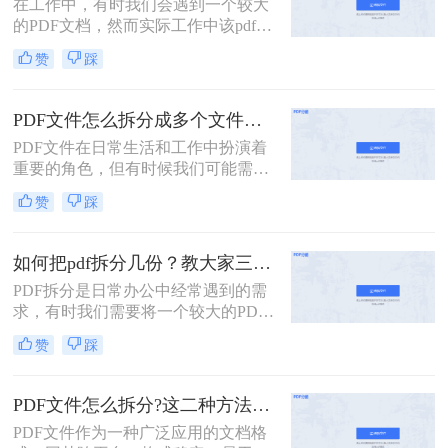
在工作中，有时我们会遇到一个较大
的PDF文档，然而实际工作中该pdf文
档的内容是分模块处理的。这时我们
赞
踩
就可以使用PDF拆分功能，将整个
PDF文档按照工作需要拆分成多个pdf
文档，方便工作中文档的传输处理和
PDF文件怎么拆分成多个文件？看看这三种拆分方法！
重要内容的查找。下面我们就将介绍
PDF文件在日常生活和工作中扮演着
扫描的pdf怎么拆分方法，希望能给读
重要的角色，但有时候我们可能需要
者的工作带来方便。
将一个较大的PDF文件拆分成多个小
赞
踩
文件，以便更好地管理和使用。那么
PDF文件怎么拆分成多个文件呢？下
面将介绍三种实用的方法，帮助你轻
如何把pdf拆分几份？教大家三种方法！
松实现PDF文件的拆分。
PDF拆分是日常办公中经常遇到的需
求，有时我们需要将一个较大的PDF
文件拆分成多个小文件，以便于分
赞
踩
享、存档或编辑。那么如何把pdf拆分
几份呢？本文将介绍三种不同的方
法，帮助你轻松将PDF文件拆分成多
PDF文件怎么拆分?这二种方法教你轻松拆分!
份。
PDF文件作为一种广泛应用的文档格