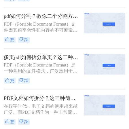
用。然而，有时我们需要将一个较大
的PDF文件拆分成多个小文件，以便
于分享、管理或打印。那么pdf拆分怎
pdf如何分割？教你二个分割方法！
么弄呢？本文将详细介绍几种常见的
PDF（Portable Document Format）文
PDF拆分方法，帮助您轻松完成PDF
件因其跨平台性和内容的不可编辑
文件的拆分工作。
性，在日常工作和学习中得到了广泛
赞
踩
应用。然而，有时我们需要将较大的
PDF文件分割成多个较小的部分，以
便于管理、传输或打印。那么pdf如何
多页pdf如何拆分单页？这二种方法可以有效解决你的问题！
分割呢？本文将详细介绍几种PDF分
PDF（Portable Document Format）是
割的方法，帮助您轻松完成这一任
一种常用的文件格式，广泛应用于文
务。
档分享、电子书、合同签署等领域。
赞
踩
然而，有时我们可能需要将一个包含
多页的PDF文件拆分成多个单独的单
页PDF文件，以便于更灵活地管理和
PDF文档如何拆分？这三种简单方法可以学习！
使用。那么多页pdf如何拆分单页呢？
在数字时代，电子文档的使用越来越
本文将详细介绍几种拆分多页PDF为
广泛。而PDF文档作为一种非常流行
单页PDF的方法，帮助读者轻松应对
的电子文档格式，常常用于存储和传
这一需求。
赞
踩
输各种类型的文件。然而，有时候我