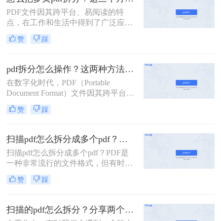
PDF文件因其跨平台、易阅读的特
点，在工作和生活中得到了广泛应
用。然而，有时我们需要将多页的
赞
踩
PDF文件拆分成单独页面或多个部
分，以便更好地管理和使用。那么怎
么把多页pdf拆分呢？本文将介绍三种
pdf拆分怎么操作？这两种方法简单好用！
拆分多页PDF文件的实用方法，帮助
在数字化时代，PDF（Portable
您轻松应对各种拆分需求。
Document Format）文件因其跨平台兼
容性和内容稳定性而广受欢迎。然
赞
踩
而，有时我们需要对大型PDF文件进
行拆分，以提取其中某些部分或将其
分割成更小的单元，以便于管理、分
扫描pdf怎么拆分成多个pdf？这三种PDF拆分方法轻松搞定！
享或编辑。那么PDF拆分怎么操作
扫描pdf怎么拆分成多个pdf？PDF是
呢？本文将为您介绍几种常见的PDF
一种非常流行的文件格式，但有时候
拆分方法，帮助您轻松完成这项任
我们需要将一个大的PDF文件拆分成
务。
赞
踩
多个小的文件，以便于管理和分享。
本文将介绍一些拆分PDF文件的方
法。
扫描的pdf怎么拆分？分享两个实用拆分的方法！