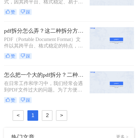
式，因其跨平台、格式稳定、易于打
印等优点，在办公、学习等领域得到
赞
踩
了广泛的使用。然而，有时我们可能
需要对PDF文件进行拆分，以便更好
地管理和使用其中的内容。那么PDF
pdf拆分怎么弄？这二种拆分方法看看！
文件怎么拆分呢？本文将详细介绍
PDF（Portable Document Format）文
PDF文件拆分的方法和步骤，帮助读
件以其跨平台、格式稳定的特点，在
者轻松实现PDF文件的拆分操作。
办公、学习等领域得到了广泛应用。
赞
踩
然而，有时我们需要对PDF文件进行
拆分，以便更好地管理和使用其中的
内容。本文将详细介绍pdf拆分怎么弄
怎么把一个大的pdf拆分？二种pdf拆分方法看一看！
的方法，帮助读者轻松完成这一操
在日常工作和学习中，我们经常会遇
作。
到PDF文件过大的问题。为了方便管
理和使用，有时需要将大型PDF文件
赞
踩
拆分成多个较小的文件。那么怎么把
一个大的pdf拆分呢？本文将为您介绍
<
1
2
>
两种实用的拆分大型PDF文件的方
法，帮助您轻松应对这一需求。
热门文章
更多 >