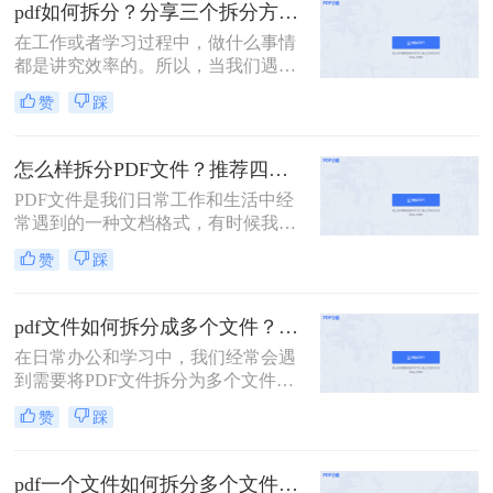
的PDF文件，它可能是一本完整的电
pdf如何拆分？分享三个拆分方法！
子书、一份合并的财务报表，或是一
在工作或者学习过程中，做什么事情
次会议的所有记录。此时，如何从中
都是讲究效率的。所以，当我们遇到
精准、快速地提取出我们需要的部
内容又多篇幅又长的PDF文件时，根
分，就成了一个亟待解决的问
赞
踩
本来不及花太多时间去仔细阅读，这
题。“拆分PDF”这项技能，因此变得
个时候我们就应该把PDF文件拆分成
至关重要。
多个文件以便我们快速查阅。那么有
怎么样拆分PDF文件？推荐四个拆分PDF方法！
没有更加简便高效的方法可以让我们
PDF文件是我们日常工作和生活中经
实现这一操作呢？今天我就推荐三个
常遇到的一种文档格式，有时候我们
实用的方法来教你pdf如何拆分，让你
需要对PDF文件进行拆分，以便更好
快速提高文件处理效率。
赞
踩
地管理和处理。本文将为您详细介绍
怎么样拆分pdf文件，方便您的文档管
理和使用。
pdf文件如何拆分成多个文件？这三种方法教你轻松拆分！
在日常办公和学习中，我们经常会遇
到需要将PDF文件拆分为多个文件的
需求。无论是为了方便分享、减小文
赞
踩
件大小，还是为了将不同章节或内容
分类管理，拆分PDF文件是一项非常
有用的技能。那么PDF文件如何拆分
pdf一个文件如何拆分多个文件？教你4招高效又简单！