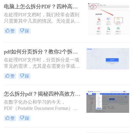
文件呢？本文将介绍三种无需付费即
电脑上怎么拆分PDF？四种高效方法详解！
可使用的PDF拆分方法。
在处理PDF文档时，我们经常会遇到
只需要其中几页的情况。无论是从一
份庞大的报告中提取关键章节，还是
赞
踩
将扫描合并的发票重新分开，“拆分
PDF” 都是一项高频且核心的需求。
与其将整个文件发送给别人或打印所
pdf如何分页拆分？教你2个拆分方法！
有页面，不如精准地提取所需部分，
这样既高效又专业。
在处理PDF文件时，分页拆分是一项
常见的需求，尤其是在需要分享或打
印部分页面时。那么pdf如何分页拆分
赞
踩
呢？本文将介绍两种分页拆分PDF的
方法，帮助您高效地完成PDF分页拆
分任务。
怎么拆分pdf？揭秘四种高效方法，总有一款适合你！
在数字化办公和学习的今天，
PDF（Portable Document Format）因
其跨平台、格式固定的特性，已成为
赞
踩
我们日常工作中最常用的文件格式之
一。我们常常会收到或拥有一个庞大