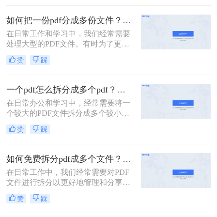
没有会员怎么拆分pdf呢？本文将介绍
两种无需会员权限即可拆分PDF的方
如何把一份pdf分成多份文件？这3种拆分小妙招了解下！
法，帮助您轻松应对这一需求。
在日常工作和学习中，我们经常需要
处理大型的PDF文件。有时为了更便
于查阅或分享，我们可能需要将这些
赞
踩
文件拆分成多个小部分。那么如何把
一份pdf分成多份文件呢？本文将介绍
三种高效的PDF文件拆分方法，帮助
一个pdf怎么拆分成多个pdf？教你3招轻松拆分！
您轻松完成文件拆分任务。
在日常办公和学习中，经常需要将一
个较大的PDF文件拆分成多个较小的
PDF文件，以便于分享、管理或打
赞
踩
印。那么一个pdf怎么拆分成多个pdf
呢？本文将介绍三种将一个PDF拆分
成多个PDF文件的实用方法。
如何免费拆分pdf成多个文件？这三种方法很好用！
在日常工作中，我们经常需要对PDF
文件进行拆分以更好地管理和分享文
档。对于那些希望免费完成这项任务
赞
踩
的用户来说，有多种选择可以实现这
一目标。那么如何免费拆分pdf成多个