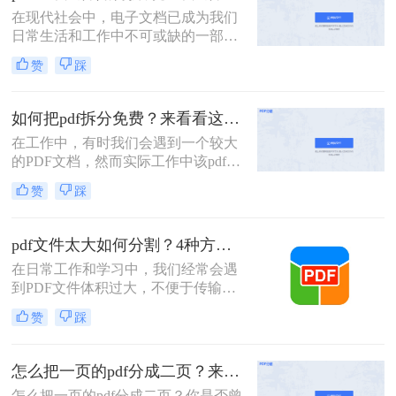
成多个文件呢？本文将介绍三种常用
在现代社会中，电子文档已成为我们
的方法，帮助你轻松拆分PDF文件。
日常生活和工作中不可或缺的一部
分。而PDF文件是最常见和流行的电
赞
踩
子文档格式之一。但有时我们可能会
遇到这样的情况：我们需要将一个大
型的PDF文件拆分成多个小文件，以
如何把pdf拆分免费？来看看这2个PDF拆分方法！
便更方便地阅读、共享或打印。 那
在工作中，有时我们会遇到一个较大
么，pdf一个文件如何拆分多个文件
的PDF文档，然而实际工作中该pdf文
呢？下面我将为您详细介绍几种简单
档的内容是分模块处理的。这时我们
有效的方法。
赞
踩
就可以使用PDF拆分功能，将整个
PDF文档按照工作需要拆分成多个pdf
文档，方便工作中文档的传输处理和
pdf文件太大如何分割？4种方法教你如何快速拆分！
重要内容的查找。下面我们就将介绍
在日常工作和学习中，我们经常会遇
如何把pdf拆分免费方法，希望能给读
到PDF文件体积过大，不便于传输或
者的工作带来方便。
管理的情况。此时，将PDF文件分割
赞
踩
成多个较小的文件就显得尤为重要。
那么pdf文件太大如何分割呢？以下将
详细介绍几种常用的PDF文件分割方
怎么把一页的pdf分成二页？来看看这3个PDF拆分方法！
法，帮助用户轻松应对大体积PDF文
怎么把一页的pdf分成二页？你是否曾