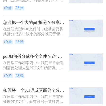
到一些体积庞大、内容繁多的PDF文
件。这些文件可能包含多个章节、报
赞
踩
告或文档，但出于某种需要，我们可
能需要将它们拆分成多个小文件，以
便于分享、存储或阅读。那么一个大
怎么把一个大的pdf拆分？分享三种分割文件的方法！
的PDF文件怎么拆分开成几个文件
在处理大型PDF文件时，经常需要将
呢？本文将为您介绍几种实用的方
其拆分成多个较小的部分以便于管
法，帮助您轻松将一个大的PDF文件
理、分享或分别处理不同的章节。无
拆分成多个文件。
赞
踩
论是学术研究、项目管理还是日常办
公，掌握如何拆分PDF文件都是一项
非常实用的技能。以下是一篇关于怎
pdf如何拆分成多个文件？这4种方法教你轻松拆分！
么把一个大的pdf拆分的详细指南。
在日常工作和学习中，我们经常会遇
到需要处理大型PDF文件的情况。有
时，为了方便管理、分享或仅需要文
赞
踩
件中的某一部分内容，我们需要将
PDF拆分成多个单独的文件。那么pdf
如何拆分成多个文件呢？本文将详细
如何将一个pdf拆成两部分？分享这三个轻松拆分方法！
介绍几种常用的PDF拆分方法，帮助
在日常工作或学习中，我们经常需要
您轻松实现PDF文件的分割。
处理PDF文件，而有时出于某种需