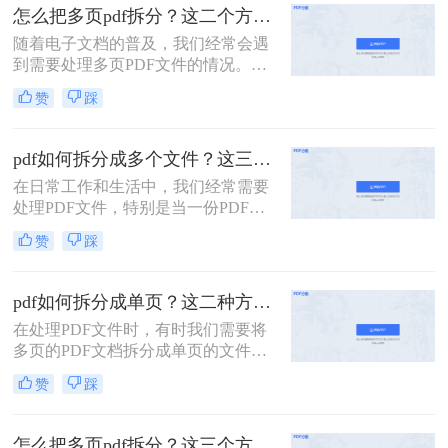
面，我将详细介绍怎么把一个大的pdf
怎么把多页pdf拆分？这二个方法教你轻松拆分！
拆分。
随着电子文档的普及，我们经常会遇
到需要处理多页PDF文件的情况。无
论是为了方便阅读或编辑，还是为了
赞
踩
分发文件，拆分PDF文件都是一个很
有用的技能。那么怎么把多页PDF拆
分呢？在本文中，我们将介绍一些简
pdf如何拆分成多个文件？这三种方法教你轻松拆分！
单而有效的方法，帮助你快速拆分多
在日常工作和生活中，我们经常需要
页PDF文件。
处理PDF文件，特别是当一份PDF文
件内容过多，需要拆分成多个文件以
赞
踩
便分享、打印或存储时。本文将详细
介绍pdf如何拆分成多个文件，包括使
用在线工具、专业软件以及操作系统
pdf如何拆分成单页？这二种方法可以有效解决你的问题！
自带功能的方法。
在处理PDF文件时，有时我们需要将
多页的PDF文档拆分成单页的文件，
以便于单独查看、编辑或分享。那么
赞
踩
PDF如何拆分成单页呢？下面将详细
介绍几种常用的方法来实现PDF拆分
成单页文件。
怎么把多页pdf拆分？这三个方法教你轻松拆分！