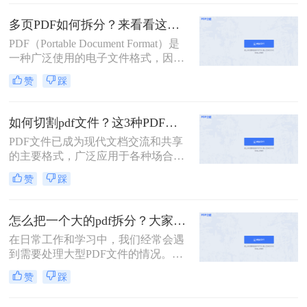
们可能只需要其中的一部分内容，这
时候就需要将PDF文档拆分为多个部
多页PDF如何拆分？来看看这三个PDF拆分方法！
分。本文将介绍PDF文档如何拆分，
PDF（Portable Document Format）是
并提供了几种实用的方法。
一种广泛使用的电子文件格式，因其
跨平台、不易修改的特性而备受青
赞
踩
睐。然而，有时我们可能需要对一个
包含多页的PDF文件进行拆分，以便
单独处理或分享其中的某一部分。那
如何切割pdf文件？这3种PDF分割方法很简单!
么多页pdf如何拆分呢？本文将详细介
PDF文件已成为现代文档交流和共享
绍几种拆分多页PDF的方法，帮助读
的主要格式，广泛应用于各种场合，
者轻松应对这一需求。
如商务、教育、科研等。但是，PDF
赞
踩
文件通常比较大，内容较多，如果需
要查找或编辑其中的某一部分内容，
往往会比较麻烦。为了解决这些问
怎么把一个大的pdf拆分？大家试试这二种常用方法！
题，我们需要一款方便易用的PDF文
在日常工作和学习中，我们经常会遇
件切割工具。那么如何切割pdf文件？
到需要处理大型PDF文件的情况。当
一个工具轻松搞定！一起来看看吧。
这些文件过于庞大，包含多个章节或
赞
踩
页面时，我们可能会希望将其拆分成
多个小文件以便于管理和使用。下