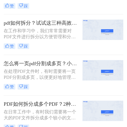
了广泛的应用。然而，有时候一个大
赞
踩
型的PDF文件可能包含多个章节或不
同的内容部分，这时就需要我们将其
拆分成多个小文件，以便更好地管理
pdf如何拆分？试试这三种高效靠谱拆分方法!
和使用。那么一个PDF怎么拆分呢？
在工作和学习中，我们常常需要对
本文将介绍三种拆分PDF文件的方
PDF文件进行拆分以方便管理和分
法，帮助读者轻松实现PDF的拆分操
享。无论是为了减少文件大小以便于
作。
赞
踩
传输，还是为了提取特定页面用于报
告或演示，掌握几种有效的PDF拆分
技巧都是非常有帮助的。那么pdf如何
怎么将一页pdf分割成多页？小编给你分享这三种方法！
拆分呢？本文将介绍三种简单且实用
在处理PDF文件时，有时需要将一页
的方法来拆分PDF文件。
PDF分割成多页，以便更好地管理和
使用。那么怎么将一页pdf分割成多页
赞
踩
呢？本文将介绍三种实用的方法，帮
助读者轻松实现PDF页面的分割。
PDF如何拆分成多个PDF？2种高效方法详解分享
在日常工作中，有时我们需要将一个
大的PDF文件拆分成多个较小的文
件，以便更好地管理和使用。无论是