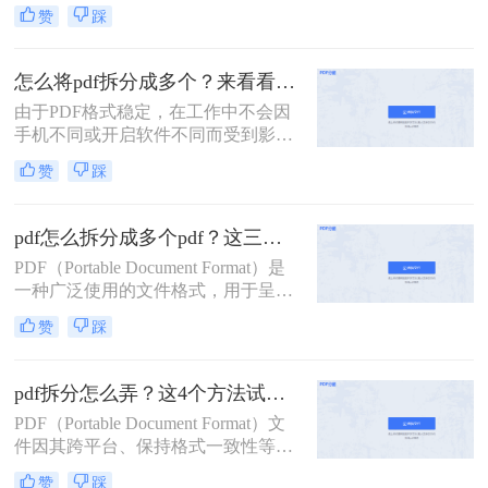
要，我们可能希望将一个较大的PDF
赞
踩
文件拆分成几个较小的部分。那么如
何将一个pdf拆成两部分呢？以下是一
些常用的方法，帮助您轻松实现将一
怎么将pdf拆分成多个？来看看这几个PDF拆分方法！
个PDF拆成两部分的目标。
由于PDF格式稳定，在工作中不会因
手机不同或开启软件不同而受到影
响，因此我们经常使用PDF来传输文
赞
踩
件。但是，经常会遇到一种情况，需
要发送给他人的内容只是文件中的一
部分内容，有些内容并不方便给他人
pdf怎么拆分成多个pdf？这三种方法教你轻松拆分！
看。因此，此时最好的办法就是把它
PDF（Portable Document Format）是
拆分。所以，怎么将pdf拆分成多个
一种广泛使用的文件格式，用于呈现
呢？以下是3种有用的PDF拆分方法，
文档，因为它可以保持原始文档的格
一起来看看吧。
赞
踩
式和布局，不受操作系统、软件或硬
件的影响。然而，有时我们可能需要
将一个大型PDF文件拆分成多个较小
pdf拆分怎么弄？这4个方法试试看吧！
的PDF文件，以便于传输、编辑或阅
PDF（Portable Document Format）文
读。那么pdf怎么拆分成多个pdf呢？
件因其跨平台、保持格式一致性等特
本文将介绍三种拆分PDF的方法，并
点，在办公和学习中得到了广泛应
提供一些实用技巧。
赞
踩