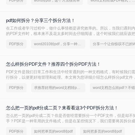
PDF拆分
word转pdf，这个方法很简单
Word文档转成PDF格式，这个方法很简
pdf如何拆分？分享三个拆分方法！
在工作或者学习过程中，做什么事情都是讲究效率的。所以，当我们遇到
的PDF文件时，根本来不及花太多时间去仔细阅读，这个时候我们就应该把
多个文件以便我们快速查阅。那么有没有更加简便高效的方法可以让我们
PDF拆分
word2010转pdf，分享一种简单的方法
今天我就推荐三个实用的方法来教你pdf如何拆分，让你快速提高文件处理
怎么样拆分PDF文件？推荐四个拆分PDF方法！
PDF文件是我们日常工作和生活中经常遇到的一种文档格式，有时候我们需
行拆分，以便更好地管理和处理。本文将为您详细介绍怎么样拆分pdf文件
管理和使用。
PDF拆分
求推荐好用的word文档转pdf文件工具
怎么把一页的pdf分成二页？来看看这3个PDF拆分方法！
怎么把一页的pdf分成二页？你是否曾经需要拆分一个PDF文件，但是却不
手？PDF是一种常用的文件格式，但是在某些情况下，我们需要将其拆分
将介绍几种简单的方法，帮助你轻松拆分PDF文件。
PDF拆分
如何把单页的word转pdf
如何把多页的word转pdf