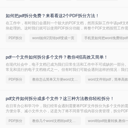
如何把pdf拆分免费？来看看这2个PDF拆分方法！
在工作中，有时我们会遇到一个较大的PDF文档，然而实际工作中该pdf文
块处理的。这时我们就可以使用PDF拆分功能，将整个PDF文档按照工作
pdf文档，方便工作中文档的传输处理和重要内容的查找。下面我们就将介绍
PDF拆分
word如何2页转pdf变成一页
手机里如何把word免费转pdf
免费方法，希望能给读者的工作带来方便。
pdf一个文件如何拆分多个文件？教你4招高效又简单！
在现代社会中，电子文档已成为我们日常生活和工作中不可或缺的一部分。
常见和流行的电子文档格式之一。但有时我们可能会遇到这样的情况：我
的PDF文件拆分成多个小文件，以便更方便地阅读、共享或打印。 那么，p
PDF拆分
教你怎么简单又方便word文档转pdf文件
拆分多个文件呢？下面我将为您详细介绍几种简单有效的方法。
pdf文件如何拆分成多个文件？这三种方法教你轻松拆分！
在日常办公和学习中，我们经常会遇到需要将PDF文件拆分为多个文件的
方便分享、减小文件大小，还是为了将不同章节或内容分类管理，拆分PD
有用的技能。那么PDF文件如何拆分成多个文件呢？本文将介绍三种常用
PDF拆分
教你几个word文档转pdf文件的方法
松拆分PDF文件。