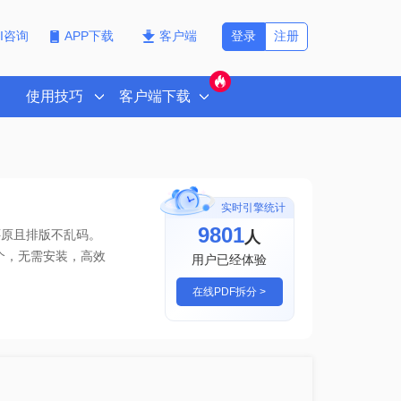
登录
注册
PI咨询
APP下载
客户端
使用技巧
客户端下载
实时引擎统计
9801
人
还原且排版不乱码。
个
，无需安装，高效
用户已经体验
在线PDF拆分 >