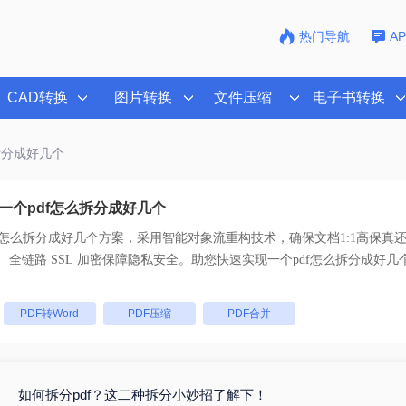
热门导航
A
CAD转换
图片转换
文件压缩
电子书转换
么拆分成好几个
一个pdf怎么拆分成好几个
f怎么拆分成好几个
方案，采用智能对象流重构技术，确保文档1:1高保真
支持一键批量处理， 全链路 SSL 加密保障隐私安全。助您快速实现
一个pdf怎么拆分成好几
：
PDF转Word
PDF压缩
PDF合并
如何拆分pdf？这二种拆分小妙招了解下！