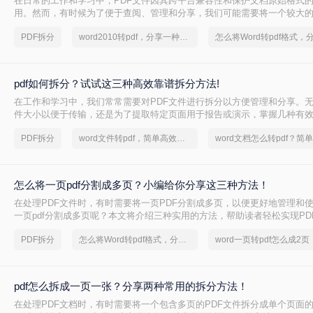
在日常的工作和学习中，PDF文件因其跨平台兼容性和保护文档原始格式
用。然而，有时候为了便于查阅、管理和分享，我们可能需要将一个较大的
多个较小的文件。那么如何把pdf文件分割呢？以下是四种常用的PDF文件
PDF拆分
word2010转pdf，分享一种简单的方法
方法都有其独特的优势和适用场景。
pdf如何拆分？试试这三种高效靠谱拆分方法!
在工作和学习中，我们常常需要对PDF文件进行拆分以方便管理和分享。
件大小以便于传输，还是为了提取特定页面用于报告或演示，掌握几种有效
都是非常有帮助的。那么pdf如何拆分呢？本文将介绍三种简单且实用的方法
PDF拆分
word文件转pdf，简单高效的转换方法
件。
怎么将一页pdf分割成多页？小编给你分享这三种方法！
在处理PDF文件时，有时需要将一页PDF分割成多页，以便更好地管理和
一页pdf分割成多页呢？本文将介绍三种实用的方法，帮助读者轻松实现PD
PDF拆分
怎么将Word转pdf格式，分享一种简单的方法
word一页转pdf怎么成2页
pdf怎么拆成一页一张？分享两种常用的拆分方法！
在处理PDF文档时，有时需要将一个包含多页的PDF文件拆分成单个页面的