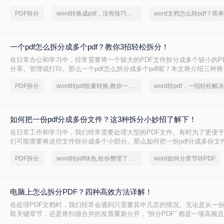
绍两种无需会员权限即可拆分PDF的方法，帮助您轻松应对这一需求。
PDF拆分
word转换成pdf，没有技巧，全是实力！
一个pdf怎么拆分成多个pdf？教你3招轻松拆分！
在日常办公和学习中，经常需要将一个较大的PDF文件拆分成多个较小的P
分享、管理或打印。那么一个pdf怎么拆分成多个pdf呢？本文将介绍三种将
多个PDF文件的实用方法。
PDF拆分
word转pdf批量转换,教你一招轻松找回
word转pdf，一招轻松解决
如何把一份pdf分成多份文件？这3种拆分小妙招了解下！
在日常工作和学习中，我们经常需要处理大型的PDF文件。有时为了更便
们可能需要将这些文件拆分成多个小部分。那么如何把一份pdf分成多份文
绍三种高效的PDF文件拆分方法，帮助您轻松完成文件拆分任务。
PDF拆分
word转pdf绿色,给你整理了一份方案
word如何分章节转PDF
电脑上怎么拆分PDF？四种高效方法详解！
在处理PDF文档时，我们经常会遇到只需要其中几页的情况。无论是从一
取关键章节，还是将扫描合并的发票重新分开，“拆分PDF” 都是一项高频
其将整个文件发送给别人或打印所有页面，不如精准地提取所需部分，这