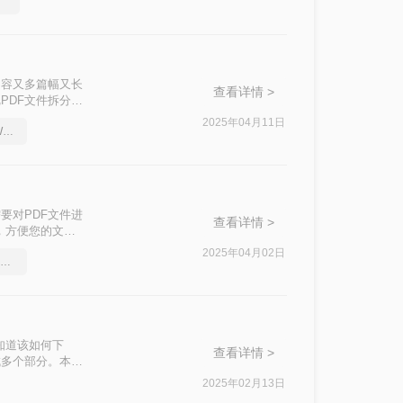
单
内容又多篇幅又长
查看详情 >
PDF文件拆分成
实现这一操作呢？
2025年04月11日
分享一个让你惊叹不已的Word转pdf方法
效率。
要对PDF文件进
查看详情 >
，方便您的文档
2025年04月02日
word文档怎么转pdf？不错的软件推荐
知道该如何下
查看详情 >
成多个部分。本文
2025年02月13日