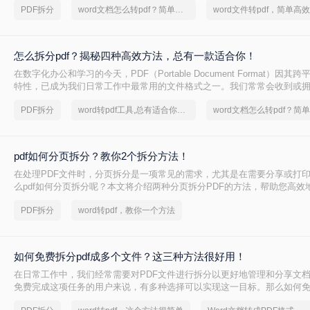
PDF拆分
word文档怎么转pdf？简单高效的恢复方法
怎么拆分pdf？揭秘四种高效方法，总有一款适合你！
在数字化办公和学习的今天，PDF（Portable Document Format）因
特性，已成为我们日常工作中最常用的文件格式之一。我们常常会收到或
PDF文件，它可能是一本完整的电子书、一份合并的财务报表，或是一次
PDF拆分
word转pdf工具,总有适合你的方法
此时，如何从中精准、快速地提取出我们需要的部分，就成了一个亟待解决
PDF”这项技能，因此变得至关重要。
pdf如何分页拆分？教你2个拆分方法！
在处理PDF文件时，分页拆分是一项常见的需求，尤其是在需要分享或打
么pdf如何分页拆分呢？本文将介绍两种分页拆分PDF的方法，帮助您高效
拆分任务。
PDF拆分
word转pdf，教你一个方法
如何免费拆分pdf成多个文件？这三种方法很好用！
在日常工作中，我们经常需要对PDF文件进行拆分以更好地管理和分享文
免费完成这项任务的用户来说，有多种选择可以实现这一目标。那么如何免费
个文件呢？本文将介绍三种无需付费即可使用的PDF拆分方法。