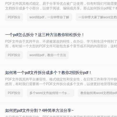
PDF文件因其格式稳定、易于分享等优点被广泛使用，但有时我们可能需要
文档拆分成多个小部分，以便于阅读、编辑或共享。那么如何拆分pdf呢？
简单实用的PDF拆分方法。
PDF拆分
word转pdf，一分钟带你了解
一分
一个pdf怎么拆分？这三种方法教你轻松拆分！
PDF文件由于其跨平台、不易被篡改的特性，在办公、学习和生活中得到
而，有时候一个大型的PDF文件可能包含多个章节或不同的内容部分，这
拆分成多个小文件，以便更好地管理和使用。那么一个PDF怎么拆分呢？
PDF拆分
word转pdf，教你一个方法
分PDF文件的方法，帮助读者轻松实现PDF的拆分操作。
如何将一个pdf文件拆分成多个？教你2招拆分pdf！
PDF文件因其跨平台兼容性、格式稳定性和安全性，在日常工作和学习中
然而，有时我们需要将一个PDF文件拆分成多个文件，以便更好地管理和
两种常用的PDF拆分方法，帮助您轻松实现PDF文件的拆分。
PDF拆分
多个word文件如何转一个pdf格式
如何把pdf文件分割？4种简单方法分享~