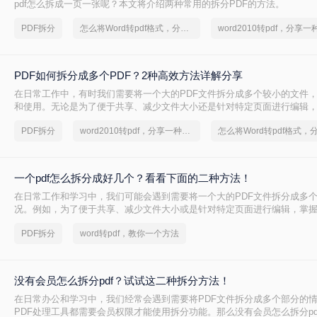
pdf怎么拆成一页一张呢？本文将介绍两种常用的拆分PDF的方法。
PDF拆分
怎么将Word转pdf格式，分享一种简单的方法
PDF如何拆分成多个PDF？2种高效方法详解分享
在日常工作中，有时我们需要将一个大的PDF文件拆分成多个较小的文件
和使用。无论是为了便于共享、减少文件大小还是针对特定页面进行编辑，
巧都是非常有用的。那么PDF如何拆分成多个PDF呢？本文将介绍两种简单
PDF拆分
word2010转pdf，分享一种简单的方法
分方法。
一个pdf怎么拆分成好几个？看看下面的二种方法！
在日常工作和学习中，我们可能会遇到需要将一个大的PDF文件拆分成多
况。例如，为了便于共享、减少文件大小或是针对特定页面进行编辑，掌握
非常有用的。那么一个pdf怎么拆分成好几个呢？本文将详细介绍两种常见的
PDF拆分
word转pdf，教你一个方法
法。
没有会员怎么拆分pdf？试试这二种拆分方法！
在日常办公和学习中，我们经常会遇到需要将PDF文件拆分成多个部分的
PDF处理工具都需要会员权限才能使用拆分功能。那么没有会员怎么拆分pd