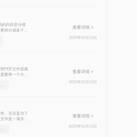
档的内容是分模
查看详情 >
需要拆分成多个
如何把pdf拆分
2025年02月13日
而PDF文件是最
查看详情 >
们需要将一个大型
df一个文件如何
2025年02月13日
word文件转pdf，简单高效的转换方法
需求。无论是为了
查看详情 >
F文件是一项非常
的方法，帮助你轻
2025年02月13日
word转pdf批量转换,教你一招轻松找回