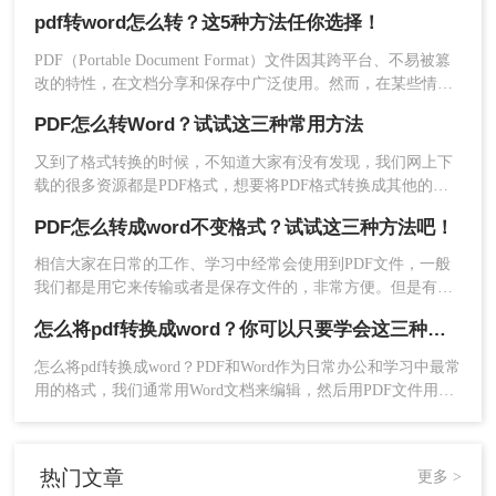
时，就会发现PDF格式的文件不好编辑，我们要编辑则需要将
pdf转word怎么转？这5种方法任你选择！
pdf转换成word格式，那么电脑pdf如何转换成word格式呢？今
日小编为大家解答这个让很多人好奇的问题。
PDF（Portable Document Format）文件因其跨平台、不易被篡
改的特性，在文档分享和保存中广泛使用。然而，在某些情况
下，我们可能需要将PDF文件转换为Word（.doc或.docx）格
PDF怎么转Word？试试这三种常用方法
式，以便进行编辑或进一步处理。那么pdf转word怎么转呢？以
下是一些常用的PDF转Word的转换方法。
又到了格式转换的时候，不知道大家有没有发现，我们网上下
载的很多资源都是PDF格式，想要将PDF格式转换成其他的格
注意：使用专业PDF转换软件的好处是可以获得更
式比如Word，要PDF怎么转Word呢？小编今天就来给大家解决
PDF怎么转成word不变格式？试试这三种方法吧！
PDF文档转Word文档这个问题，一起来看看吧。
高的转换质量和更灵活的功能选项。但需要注意的
是，一些高级功能可能需要付费才能使用。
相信大家在日常的工作、学习中经常会使用到PDF文件，一般
我们都是用它来传输或者是保存文件的，非常方便。但是有一
方法三：使用Microsoft Office的PDF转Word
点让很多小伙伴感到很苦恼，那就是PDF文件不好编辑，很多
怎么将pdf转换成word？你可以只要学会这三种方法就行
人会选择把pdf文件转换成word文档，这样就可以随意编辑了。
功能
那么PDF怎么转成word不变格式呢？今天给大家分享3种方法。
怎么将pdf转换成word？PDF和Word作为日常办公和学习中最常
如果您已经安装了Microsoft Office套件，特别是
用的格式，我们通常用Word文档来编辑，然后用PDF文件用来
Word软件，那么您可能已经拥有了一个强大的PDF
传输和打印；但很多时候因为PDF文件无法直接修改编辑，所
以我们会选择将PDF转Word再来进行修改；那今天我们就来分
转Word工具。Microsoft Office从2013版本开始，就
享PDF转成Word文档的方法吧！
内置了PDF转Word的功能，
热门文章
更多 >
操作如下：