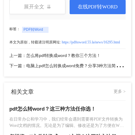
展开全文 ⇊
在线PDF转WORD
方法二：使用专业的PDF转换软件
专业的PDF转换软件通常提供了更强大、更灵活的
标签：
PDF转Word
转换功能。这些软件通常支持批量转换、保留原始
格式和排版、OCR识别等功能，可以满足更高级别
本文为原创，转载请注明原网址:
https://pdftoword.55.la/news/16295.html
的需求。下面以转转大师PDF转换软件进行PDF转
Word操作为例。
上一篇：怎么将pdf转换成word？教你三个方法！
操作如下：
下
一篇：电脑上pdf怎么转换成word免费？分享3种方法简单易学！
1、首先在本网页，下载安装转转大师pdf转换器
——“pdf转word”下载安装后，直接打开。
相关文章
更多 >
pdf怎么转word？这三种方法任你选！
在日常办公和学习中，我们经常会遇到需要将PDF文件转换为
Word文档的情况。无论是为了编辑、修改还是为了方便在Word
中进一步处理，PDF转Word的需求都相当普遍。那么pdf怎么转