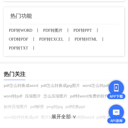
热门功能
PDF转WORD
丨
PDF转图片
丨
PDF转PPT
丨
OFD转PDF
丨
PDF转EXCEL
丨
PDF转HTML
丨
PDF转TXT
丨
热门关注
pdf怎么转换成word
pdf怎么转换成jpg图片
word怎么转pdf
word转pdf
压缩图片
怎么压缩图片
pdf转word免费的软件
如何压缩图片
pdf解密
png转jpg
pdf转换ppt
展开全部 ∨
word如何转换成pdf
图片转换格式
pdf如何转word
pdf格式转换
在线pdf转换成word
pdf转图片
pdf怎么转换成jpg图片
图片转pdf