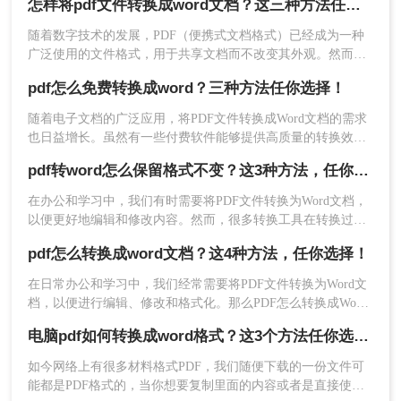
怎样将pdf文件转换成word文档？这三种方法任你选择！
word呢？以下将介绍三种高效的方法，帮助您轻松实现PDF到
Word的转换。
随着数字技术的发展，PDF（便携式文档格式）已经成为一种
2、选择左侧组。找出" 文件转word"，点击它即可切
广泛使用的文件格式，用于共享文档而不改变其外观。然而，
换工作环境。
在某些情况下，我们可能需要将PDF文件转换为Word文档，以
3、将您想要的 pdf转 word文档直接拖入工作界面
pdf怎么免费转换成word？三种方法任你选择！
便能够轻松地对其进行编辑。本文将指导您怎样将pdf文件转换
中，可在文档上设置转换页码，设定好保存路径，
成word文档。
随着电子文档的广泛应用，将PDF文件转换成Word文档的需求
点击「开始」等待转换成功。
也日益增长。虽然有一些付费软件能够提供高质量的转换效
果，但对于一些用户来说，寻找免费的方法也是很有吸引力
pdf转word怎么保留格式不变？这3种方法，任你选择！
的。那么pdf怎么免费转换成word呢？以下是三种将PDF文件免
费转换成Word文档的方法，让您无需付费即可实现格式转换。
​在办公和学习中，我们有时需要将PDF文件转换为Word文档，
以便更好地编辑和修改内容。然而，很多转换工具在转换过程
中往往无法完全保留PDF的原始格式，导致转换后的Word文档
pdf怎么转换成word文档？这4种方法，任你选择！
格式混乱。为了解决pdf转word怎么保留格式不变问题，本文将
介绍三种实用的方法，帮助你在将PDF转换为Word时保留格式
在日常办公和学习中，我们经常需要将PDF文件转换为Word文
不变。
档，以便进行编辑、修改和格式化。那么PDF怎么转换成Word
文档呢？本文将为您介绍四种PDF转Word的方法，帮助您轻松
电脑pdf如何转换成word格式？这3个方法任你选择！看一次就能学会！
实现文件格式转换。
4、转换成功，打开即可查阅。
如今网络上有很多材料格式PDF，我们随便下载的一份文件可
能都是PDF格式的，当你想要复制里面的内容或者是直接使用