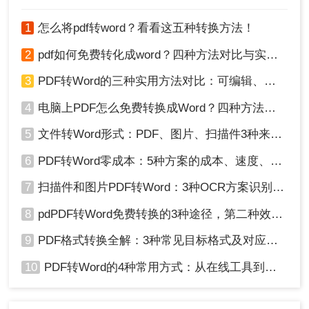
1、打开Microsoft Word软件。
1
怎么将pdf转word？看看这五种转换方法！
2、点击“文件”菜单，选择“打开”。
3、在弹出的文件选择对话框中，选择需要转换的
2
pdf如何免费转化成word？四种方法对比与实操指南（附详细表格）
PDF文件。Word将自动打开PDF文件并将其转换为
可编辑的Word文档。
3
PDF转Word的三种实用方法对比：可编辑、保格式、避风险！
4、根据需要对转换后的文档进行编辑、修改或保
4
电脑上PDF怎么免费转换成Word？四种方法对比与实操指南（附详细表格）!
存。
请注意：Microsoft Office的PDF转Word功能可能无
5
文件转Word形式：PDF、图片、扫描件3种来源分别怎么处理！
法完全保留原始PDF文件的格式和排版，特别是对
6
PDF转Word零成本：5种方案的成本、速度、精度对比！
于复杂的PDF文件。此外，对于包含扫描图像或特
殊字体的PDF文件，可能需要使用OCR（光学字符
7
扫描件和图片PDF转Word：3种OCR方案识别率实测！
识别）技术进行转换，这可能需要额外的步骤或插
件。
8
pdPDF转Word免费转换的3种途径，第二种效率最高！
9
PDF格式转换全解：3种常见目标格式及对应操作方法！
总结
10
PDF转Word的4种常用方式：从在线工具到桌面软件全梳理！
以上就是pdf怎么转word的方法介绍了。您可以根据
自己的需求和实际情况选择合适的方法进行转换。
无论选择哪种方法，都需要注意文件的安全性和完