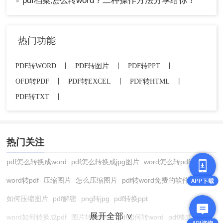
pdf档案怎么转word？二种操作方法分享给你！
●
热门功能
PDF转WORD
丨
PDF转图片
丨
PDF转PPT
丨
OFD转PDF
丨
PDF转EXCEL
丨
PDF转HTML
丨
PDF转TXT
丨
热门关注
pdf怎么转换成word
pdf怎么转换成jpg图片
word怎么转pdf
word转pdf
压缩图片
怎么压缩图片
pdf转word免费的软件
如何压缩图片
pdf解密
png转jpg
pdf转换ppt
展开全部 ∨
word如何转换成pdf
图片转换格式
pdf如何转word
pdf格式转换