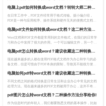
性和跨平台兼容性，它成为了广泛使用的文件格式之一。然
电脑上pdf如何转换成word文档？转转大师二种操作方法分享给你!
而，PDF文件并不易于编辑，因此，将其转换为Word文档成为
了一种常见的需求。那么电脑上如何把pdf转换成word文档呢？
在日常工作中，PDF文件经常用于格式传输。据小编介绍，
方法二：使用在线pdf转word工具
本文将介绍二种在电脑上将PDF转换成Word文档的实用方法。
PDF是一种与应用程序、操作系统和硬件无关的便携式文档格
式。PDF文件可以保证准确的颜色和打印效果，无论在哪种打
对于偶尔需要转换PDF文件或不想安装额外软件的
电脑pdf文件如何转换成word文档？这二种方法轻松办到！
印机上。难怪PDF格式经常出现在办公文件传输中。然而，
用户来说，在线PDF转Word工具是一个方便快捷的
PDF文件的编辑和操作更麻烦。此时，许多朋友问小编电脑上
Word文档和PDF文件都是常用到的文件格式，在我们的日常学
选择。下面以转转大师在线工具操作为例。
pdf如何转换成word文档。将pdf转word确实是个好方法。让我
习和办公中发挥了很大的作用。一个可以编辑文件，另一个可
操作如下：
们看看如何转换吧！
以保存和发送文件。很多时候，我们想把下载的PDF文件转换
1、进入转转大师PDF在线转换网页：
电脑pdf怎么转换成word？建议收藏这二种转换方法！
成Word文档进行修改编辑，却不知道电脑pdf文件如何转换成
https://pdftoword.55.la/，点击PDF转换→选PDF转
word文档。今天就和大家分享一下PDF转Word的2种简单方
现在越来越多的人都在使用PDF格式文档作为办公和学习的必
换成Word功能
法，想要了解的小伙伴们快来看一看吧！
备文档，但是可惜由于PDF本身的限制，导致其不能很方便的
转换回文字形式，又或者较难把原有的文档格式很好的还原出
电脑如何pdf转word文档？建议收藏这二种转换方法！
来，这里小编总结一些电脑pdf怎么转换成word的方法推荐给大
家，方便日常应用。
不同文档之间的格式转换是日常生活和企业办公中常见的文档
处理方法。现在越来越多的PDF文档被用于办公，这并不奇
怪，因为PDF文件在传输和阅读中不会受到任何条件的影响，
pdf图片怎么转word文档？二种操作方法分享给你!
所以很多人喜欢以PDF格式发送文件。但这种格式只能阅读，
不能修改。如果需要修改这些PDF文件，我们应该如何操作？
作为信息时代的年轻人，我们都要熟悉文档的基本操作，比如
将PDF文件转换为Word文档格式。那么电脑如何pdf转word文档