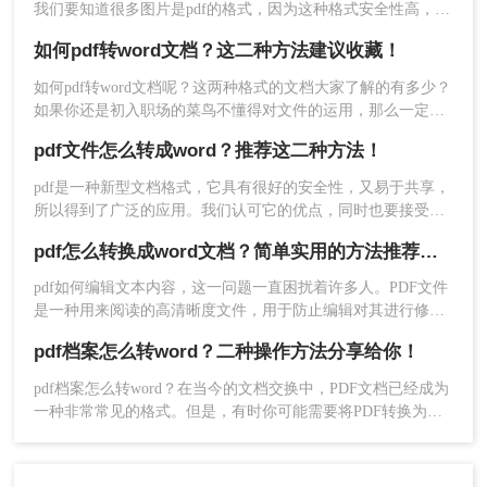
我们要知道很多图片是pdf的格式，因为这种格式安全性高，稳
呢？今天，让我们与大家分享pdf转word的方法。让我们一起学
定性强。但是有的时候，我们需要将pdf图片转换成word文档形
习。
如何pdf转word文档？这二种方法建议收藏！
2、点击选择文件，将需要转换的PDF格式的文件上
式，只有这样才能修改和排版。但是pdf图片怎么转word文档？
传，文件上传后，点击开始转换
分享pdf转word文档的方法。
如何pdf转word文档呢？这两种格式的文档大家了解的有多少？
如果你还是初入职场的菜鸟不懂得对文件的运用，那么一定快
快学起来，因为办公少不了使用各式各样的文档，同时也需要
pdf文件怎么转成word？推荐这二种方法！
格式转换，比如说pdf转word文档，那么你知道什么有效又快速
的pdf转word方法方法吗？不知道的朋友可以往下看。
pdf是一种新型文档格式，它具有很好的安全性，又易于共享，
所以得到了广泛的应用。我们认可它的优点，同时也要接受它
的缺点，比如说pdf不是很好编辑，为此我们想了很多解决方
pdf怎么转换成word文档？简单实用的方法推荐给你！
法，有人说可以把pdf转换成word。下面我们先来看看pdf文件
怎么转成word方法。
pdf如何编辑文本内容，这一问题一直困扰着许多人。PDF文件
是一种用来阅读的高清晰度文件，用于防止编辑对其进行修
改。那么如何修改PDF的内容呢？我们可以把pdf转换成word文
pdf档案怎么转word？二种操作方法分享给你！
档，然后直接在Word中修改，这样虽然多了个步骤，但是我们
也能如意的将文档内容修改，那么pdf怎么转换成word文档呢？
pdf档案怎么转word？在当今的文档交换中，PDF文档已经成为
下面一起看看吧。
一种非常常见的格式。但是，有时你可能需要将PDF转换为
3、转换完成后点击【下载】,保存文件即可.
Word文档以进行编辑。这时，你可能会想知道如何将PDF转换
为Word文档。那么下面这篇文章就给大家介绍二种转换方法。