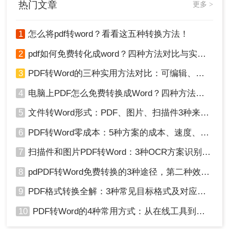
热门文章
更多 >
1
怎么将pdf转word？看看这五种转换方法！
2
pdf如何免费转化成word？四种方法对比与实操指南（附详细表格）
3
PDF转Word的三种实用方法对比：可编辑、保格式、避风险！
4
电脑上PDF怎么免费转换成Word？四种方法对比与实操指南（附详细表格）!
总结：
5
文件转Word形式：PDF、图片、扫描件3种来源分别怎么处理！
以上就是电脑上如何把pdf转换成word文档的方法介
绍了。使用专业的PDF转换软件可以获得更高的转
6
PDF转Word零成本：5种方案的成本、速度、精度对比！
换质量和更多的功能选项，而在线PDF转Word工具
7
扫描件和图片PDF转Word：3种OCR方案识别率实测！
则更加方便快捷，无需安装额外软件。你可以根据
自己的需求和实际情况选择合适的方法进行转换。
8
pdPDF转Word免费转换的3种途径，第二种效率最高！
9
PDF格式转换全解：3种常见目标格式及对应操作方法！
10
PDF转Word的4种常用方式：从在线工具到桌面软件全梳理！