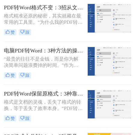
了。
换的求助。
PDF转Word格式不变：3招从文件选择到输出设置全流程！
格式精准还原的秘密，其实就藏在最
常用的工具里。“为什么我的PDF转成
Word后，格式全乱了？”——这是小
赞
踩
编在后台收到最多的问题之一。相信
无数职场人和内容创作者都曾为此头
疼：一份精心排版的报告、合同或方
电脑PDF转Word：3种方法的操作步骤和常见报错处理！
案，转换后却面目全非，表格错位、
“最贵的往往不是金钱，而是你为解
字体变异、版面混乱，不得不花费大
决简单问题浪费掉的时间。”作为专
量时间重新调整。
注电脑办公软件测评多年的博
赞
踩
主，“电脑怎么将pdf转换成word免
费”是我被问及最多的问题之一。这
背后，是无数职场人和内容创作者面
PDF转Word保留原格式：3种靠谱方法的关键参数配置！
对合同、报告、文献时，渴望高效提
格式是文档的灵魂，丢失了格式的转
取、编辑信息的真切需求。
换，等于丢失了效率本身。“PDF转完
Word，排版全乱了，还不如自己重打
赞
踩
一遍！”这是小编在后台收到最多的
吐槽之一。作为一名深耕办公软件领
域多年的测评博主，我深知一份格式