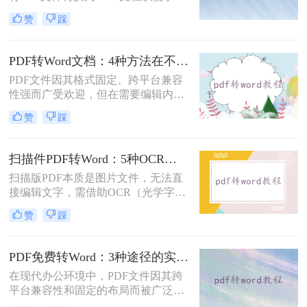
辑和修改。那么电脑上pdf怎么转换成
赞
踩
word文档呢？本文将介绍三种将PDF
转换为Word文档的方法，帮助您轻松
完成PDF到Word的转换。
PDF转Word文档：4种方法在不同文件类型下的转换效果！
PDF文件因其格式固定、跨平台兼容
性强而广受欢迎，但在需要编辑内容
时，将其转换为可编辑的Word文档成
赞
踩
为刚需。那么pdf怎么转换成word文档
呢？本文将系统梳理6种主流转换方
法，助您高效完成格式转换。
扫描件PDF转Word：5种OCR方案的识别精度和速度对比！
扫描版PDF本质是图片文件，无法直
接编辑文字，需借助OCR（光学字符
识别）技术提取文字并转换为可编辑
赞
踩
的Word格式。那么扫描pdf怎么转换
成word文档呢？本文将介绍系统梳理
5种主流方案，助您高效完成转换。
PDF免费转Word：3种途径的实际费用、限制和效果对比！
在现代办公环境中，PDF文件因其跨
平台兼容性和固定的布局而被广泛使
用。然而，在需要对内容进行编辑