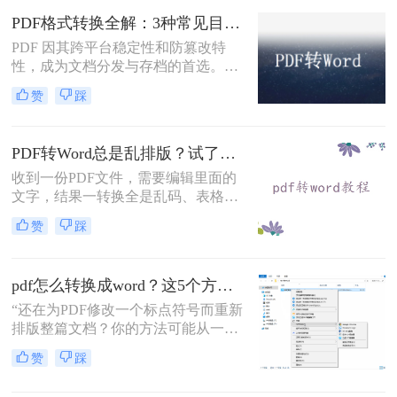
固定坐标记录每个文字、图形的精确
PDF格式转换全解：3种常见目标格式及对应操作方法！
位置，而Word是流式排版，内容从上
到下流动、自动换行。
PDF 因其跨平台稳定性和防篡改特
性，成为文档分发与存档的首选。但
当需要编辑内容、调整格式或提取文
赞
踩
本时，将其转换为可编辑的 Word 文
档（.docx）就成为刚需。那么怎么转
换pdf格式呢？以下分方法解析当前主
PDF转Word总是乱排版？试了好几个办法，这几个真的能用！
流转换途径。
收到一份PDF文件，需要编辑里面的
文字，结果一转换全是乱码、表格错
位、图片跑偏——这种糟心事估计不
赞
踩
少人都遇到过。其实pdf怎么转换成
word这个问题，并不是某一个工具就
能通杀所有情况的，关键得看你手里
pdf怎么转换成word？这5个方法亲测有效，职场人必备技能！
的PDF是什么类型、要转几个文件、
对排版要求高不高。本文就按不同场
“还在为PDF修改一个标点符号而重新
景，把我自己实际用过、觉得靠谱的
排版整篇文档？你的方法可能从一开
几种方法整理出来，包括在线直接
始就错了。”作为一名深耕电脑办公
赞
踩
转、批量处理、以及对排版要求高时
软件领域多年的测评博主，小编每天
该怎么操作，看完你就知道该选哪个
都能在后台看到大量关于文档格式转