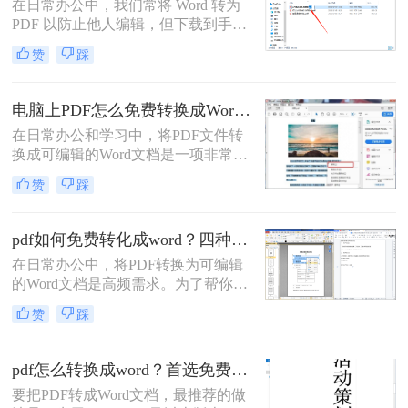
在日常办公中，我们常将 Word 转为
PDF 以防止他人编辑，但下载到手的
PDF 往往又需要修改内容，这时就不
赞
踩
得不将 PDF 再转回 Word。然而，很
多用户尝试后发现：要么转换后排版
错乱，要么工具捆绑广告，甚至文件
电脑上PDF怎么免费转换成Word？四种方法对比与实操指南（附详细表格）!
受损。那么 PDF 如何改成 Word 文
在日常办公和学习中，将PDF文件转
档？本文从 转换质量、操作难度、文
换成可编辑的Word文档是一项非常高
件安全、批量能力 四个维度，对比三
频的需求。PDF虽然版式固定、不易
种主流方法，帮助您快速选出最合适
赞
踩
篡改，但编辑修改较为困难，而Word
的那一种。
文档则更便于调整格式和修改内容。
为了帮你快速选出最适合自己的转换
pdf如何免费转化成word？四种方法对比与实操指南（附详细表格）
方式，下表汇总了四种主流免费方法
在日常办公中，将PDF转换为可编辑
的核心差异：
的Word文档是高频需求。为了帮你快
速选出最适合自己的方案，下表汇总
赞
踩
了四种主流免费方法的核心差异：
pdf怎么转换成word？首选免费工具，复杂文件再上专业软件！
要把PDF转成Word文档，最推荐的做