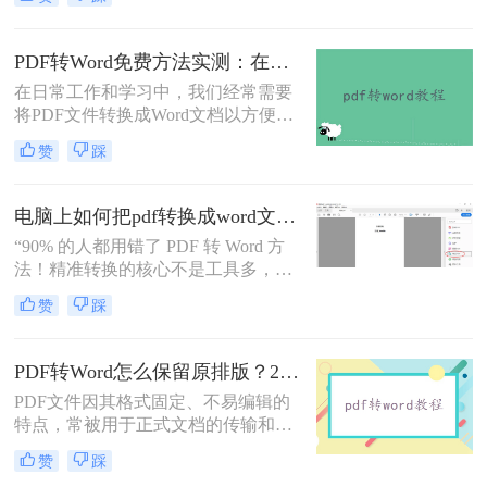
转word文档格式免费呢？本文将介绍
三种实用的免费方法，帮助您轻松实
现PDF到Word的转换。
PDF转Word免费方法实测：在线工具、Word内置功能与手动复制3种方式对比！
在日常工作和学习中，我们经常需要
将PDF文件转换成Word文档以方便编
辑。那么怎么不花钱把pdf转成word
赞
踩
呢？以下是三种可以免费使用的PDF
转Word的方法，帮助您根据具体需求
选择最适合的方式。
电脑上如何把pdf转换成word文档？这3个高效精准的方法，让你办公效能翻倍！
“90% 的人都用错了 PDF 转 Word 方
法！精准转换的核心不是工具多，而
是选对适配场景”职场中，“PDF 转
赞
踩
Word” 是高频刚需 —— 项目报告需提
取数据、合同文件要修改条款、学术
论文需调整格式，稍有不慎就会出现
PDF转Word怎么保留原排版？2种方法对比：Adobe Acrobat DC与专业转换软件实测
排版错乱、文字丢失、表格变形等问
PDF文件因其格式固定、不易编辑的
题。
特点，常被用于正式文档的传输和存
档。然而，当我们需要编辑PDF内容
赞
踩
时，将其转换为Word文档是常见需