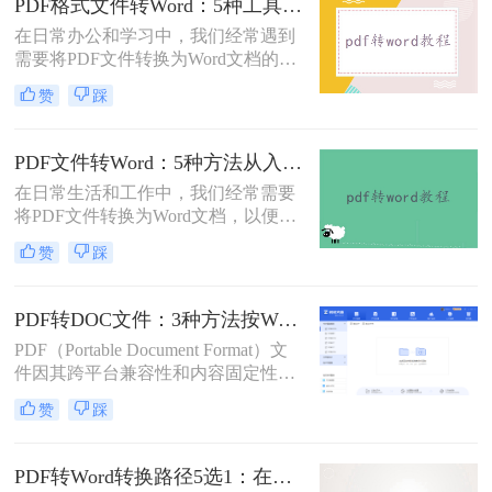
PDF格式文件转Word：5种工具按文件来源和用途对照选择！
错乱、需要手动调整数小时的Word文
在日常办公和学习中，我们经常遇到
档，对职场人来说是多么糟糕的体
需要将PDF文件转换为Word文档的需
验。那么pdf转word如何保留原格式
求。PDF格式的文件如何转Word一直
呢？
赞
踩
是困扰许多用户的难题。无论是需要
编辑合同条款、修改论文内容，还是
调整报告格式，掌握高效的PDF转
PDF文件转Word：5种方法从入门到避坑的实操指南！
Word技巧都至关重要。本文将为您详
在日常生活和工作中，我们经常需要
细介绍几种经过实践验证的有效方
将PDF文件转换为Word文档，以便于
法，帮助您快速解决格式转换问题。
编辑和修改。那么怎么把pdf文件转换
赞
踩
成word呢？本文将详细介绍几种将
PDF文件转换成Word文档的方法，帮
助大家轻松应对这一需求。
PDF转DOC文件：3种方法按Word版本兼容性选择！
PDF（Portable Document Format）文
件因其跨平台兼容性和内容固定性而
广受欢迎，但在某些情况下，我们可
赞
踩
能需要将其转换为DOC（Microsoft
Word文档）格式以进行编辑和修改。
那么pdf文件怎么转换成doc文件呢？
PDF转Word转换路径5选1：在线、软件、手机端各场景最优解！
本文将介绍三种将PDF文件转换成