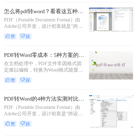
求。但许多用户在转换后发现排版混
乱，影响使用体验。那么pdf转word怎
怎么将pdf转word？看看这五种转换方法！
么保留原排版呢？本文将介绍两种方
PDF（Portable Document Format）由
法，帮助你在PDF转Word时尽可能保
Adobe公司开发，设计初衷就是"跨设
留原排版。
备一致性呈现"——无论在什么设备
赞
踩
上打开，排版都完全一样。这个优点
也正是它难以编辑的原因：PDF内部
用固定坐标记录每个文字、图形的精
PDF转Word零成本：5种方案的成本、速度、精度对比！
确位置，而Word是流式排版，内容从
在文档处理中，PDF文件常因格式固
上到下流动、自动换行。
定难以编辑，转换为Word格式能显著
提升工作效率。然而，市面上许多转
赞
踩
换工具需付费或存在隐私风险，那么
如何不花钱将pdf转word呢？本文精选
5种完全免费的解决方案。所有方法
PDF转Word的4种方法实测对比（附还原度对比表）！
均基于官方或开源平台，确保零成
PDF（Portable Document Format）由
本、无广告、无数据泄露。无需任何
Adobe公司开发，设计初衷是"跨设备
付费，即可实现高质量转换，告别格
一致性呈现"——无论在什么设备上
式错乱与隐私担忧！
赞
踩
打开，排版都完全一样。这个优点也
正是它难以编辑的原因：PDF内部用