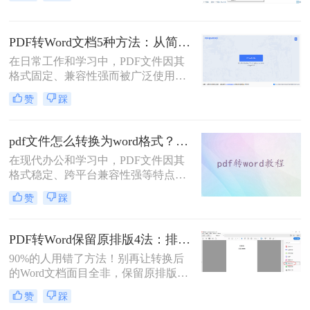
解析5种主流方法，涵盖不同场景，
助你轻松应对各类转换难题。
PDF转Word文档5种方法：从简单复制到专业软件的适用范围！
在日常工作和学习中，PDF文件因其
格式固定、兼容性强而被广泛使用。
然而，PDF的静态特性也带来了编辑
赞
踩
困难的问题。为了便于修改和协作，
将PDF转换为可编辑的Word文档成为
许多用户的刚需。那么pdf怎么转换成
pdf文件怎么转换为word格式？这3种转换方法可以尝试下！
word文档呢？本文将详细介绍五种常
在现代办公和学习中，PDF文件因其
用的PDF转Word方法，帮助您选择最
格式稳定、跨平台兼容性强等特点而
适合自己的解决方案。
被广泛使用。然而，当需要编辑PDF
赞
踩
文件中的内容时，将其转换为Word格
式变得尤为重要。那么pdf文件怎么转
换为word格式呢？本文将介绍三种简
PDF转Word保留原排版4法：排版优先模式、OCR选项和格式修复全流程！
单实用的方法，帮助您轻松将PDF文
90%的人用错了方法！别再让转换后
件转换为Word格式。
的Word文档面目全非，保留原排版的
秘密就在这里。“这表格怎么全乱
赞
踩
了？”、“字体全变了，我还得一个个