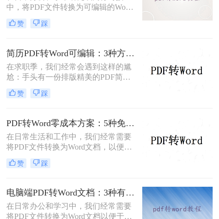
中，将PDF文件转换为可编辑的Word
文档是极高频的需求。但最令人头疼
赞
踩
的往往不是转换本身，而是转换后出
现的格式错乱、排版崩坏、图片移位
等“惨剧”。面对PDF 转 Word 后排版
简历PDF转Word可编辑：3种方法保留排版不乱的实测！
全乱/文字错位/串行/乱跑怎么办这一
在求职季，我们经常会遇到这样的尴
难题，很多人尝试了各种免费工具却
尬：手头有一份排版精美的PDF简
依然无法解决。
历，但招聘系统只允许上传Word格
赞
踩
式，或者HR希望能直接在简历上修
改批注。面对这种情况，掌握pdf简历
怎么转word简历的技巧就显得至关重
PDF转Word零成本方案：5种免费路径的适用边界和效果评估！
要。直接复制粘贴不仅会打乱排版，
在日常生活和工作中，我们经常需要
还可能丢失关键信息。
将PDF文件转换为Word文档，以便进
行编辑、修改或进一步处理。然而，
赞
踩
市面上许多PDF转Word工具都需要付
费使用。那么pdf怎么转换成word不花
钱呢？本文将介绍几种不花钱的常用
电脑端PDF转Word文档：3种有效方法的具体操作步骤！
方法，帮助您轻松实现PDF到Word的
在日常办公和学习中，我们经常需要
转换。
将PDF文件转换为Word文档以便于编