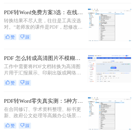
调？”——相信这是无数职场人在将
PDF转为Word文档时，最崩溃的瞬
PDF转Word免费方案3选：在线免费额度、客户端试用和Word自带的区别！
间。一份精心排版的PDF报告，转换
转换结果不尽人意，往往是工具没选
后却变成需要“二次加工”的混乱文
对。“老师发的课件是PDF，想修改内
档，不仅浪费时间，更可能引发关键
容怎么办？”“客户发来的合同是
信息错漏的风险。那么pdf转word怎么
赞
踩
PDF，需要调整条款怎么处理？”从事
保留原排版呢？
办公软件测评多年，小编每天在后台
看到最多的，就是这类关于PDF编辑
PDF 怎么转成高清图片不模糊？5种高清转换方法（2026实测指南）
的“灵魂拷问”。
工作中需要将PDF文档转换为高清图
片用于汇报展示、印刷出版或网络分
享，但转换后图片模糊不清、细节丢
赞
踩
失、放大后出现马赛克……这些"清
晰度灾难"不仅影响专业形象，更可
能导致重要信息无法识别。那么PDF
PDF转Word零失真实测：5种方法按图文复杂度的转换精度排名！
怎么转成高清图片不模糊呢？别再忍
在合同修订、学术资料整理、标书更
受模糊图片！本文直击痛点，提供可
新、政府公文处理等高频办公场景
立即执行的高清转换方案，助您10分
中，将PDF精准转换为可编辑Word文
钟内获得印刷级清晰度！
赞
踩
档是效率刚需，却也是“翻车”重灾
区：文字重叠错位、图片消失、表格