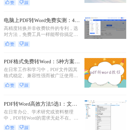
赞
踩
时，我们往往需要将其转换为Word文
档。那么如何免费转换pdf格式为word
呢？本文将介绍三种常用的免费方法
电脑上PDF转Word免费实测：4个方案的转换效果和注意事项！
来实现这一目标。
高精度转换并非收费软件的专利，选
对方法，免费工具一样能帮你搞定复
杂排版。“免费的工具转换效果肯定
赞
踩
很差吧？”这是我作为办公软件测评
博主最常听到的误解。许多职场人在
处理pdf转word时，往往陷入“收费软
PDF格式免费转Word：5种方案的速度、精度、文件限制对比！
件太贵，免费工具怕坑”的两难境
在日常工作和学习中，PDF文件因其
地。那么电脑上怎么把pdf转成word免
格式稳定、兼容性强而被广泛使用。
费呢？
然而，当需要对PDF内容进行编辑
赞
踩
时，很多人会遇到困难。此时，将
PDF转换为可编辑的Word文档就成为
必要操作。面对"pdf格式怎么免费转
PDF转Word高效方法5选1：文件大小和类型决定用哪个！
换成word"这一常见需求，本文将为
在日常办公、学术研究或资料整理
您详细介绍五种安全、高效且完全免
中，PDF转Word的需求无处不在。那
费的转换方法，帮助您轻松实现格式
么pdf怎么转换成word呢？本文将系统
转换。
赞
踩