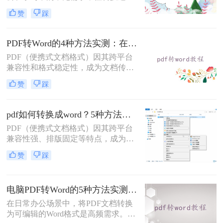
中常出现格式错乱、图片丢失等问
赞
踩
题。那么pdf文档怎么转换成word格式
呢？本文将系统介绍几种主流方法，
助你高效完成转换。
PDF转Word的4种方法实测：在线工具、Word、Adobe与开源软件对比！！
PDF（便携式文档格式）因其跨平台
兼容性和格式稳定性，成为文档传输
的首选格式。然而，当我们需要编辑
赞
踩
文档内容时，将其转换为Word格式
（.docx）更为方便。那么pdf转换成
word怎么转呢？本文将详细介绍几种
pdf如何转换成word？5种方法从免费到编程实测对比！
常用的PDF转Word方法，助您轻松完
PDF（便携式文档格式）因其跨平台
成转换。
兼容性强、排版固定等特点，成为文
档共享和存档的首选。但若需编辑内
赞
踩
容或调整格式，需将PDF转换为
Word。那么pdf如何转换成word呢？
本文整理 5种主流转换方法，帮助用
电脑PDF转Word的5种方法实测指南：从在线工具到OCR识别与命令行自动化！
户高效完成转换。
在日常办公场景中，将PDF文档转换
为可编辑的Word格式是高频需求。那