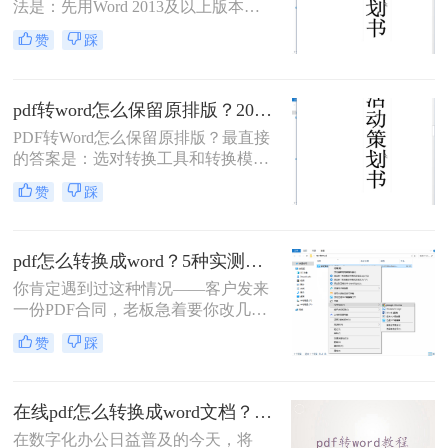
法是：先用Word 2013及以上版本直
接打开PDF（免费、无损）、再用
赞
踩
Google Drive在线转换（免费、云
端），如果遇到扫描件或复杂排版，
最后用专业的转转大师pdf转换器兜
pdf转word怎么保留原排版？2026最新实测，这5种方法从免费到专业全搞定！
底。
PDF转Word怎么保留原排版？最直接
的答案是：选对转换工具和转换模式
——可编辑PDF优先用Word直接打开
赞
踩
或专业转换软件的“排版优先”模式，
扫描件PDF必须用带OCR识别功能的
工具才能还原文字与版面。 这是解决
pdf怎么转换成word？5种实测方法，从免费到专业全攻略！
排版错乱、表格移位、字体变样等问
题的核心原则。
你肯定遇到过这种情况——客户发来
一份PDF合同，老板急着要你改几个
字；老师上传的PDF课件，你想复制
赞
踩
一段做笔记；或者自己扫描的纸质文
件，想直接编辑里面的文字。不管你
是办公室文员、学生，还是自由职业
在线pdf怎么转换成word文档？PDF猫与转转大师2种在线工具使用指南与功能对比！
者，“pdf怎么转换成word”绝对是高频
刚需。
在数字化办公日益普及的今天，将