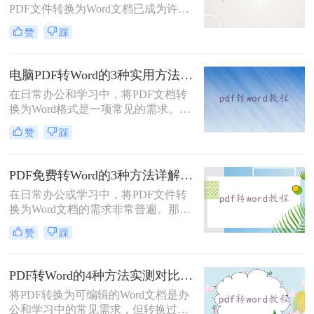
PDF文件转换为Word文档已成为许多
职场人士和学生群体的日常需求。
赞
踩
PDF格式虽然便于分享和保持格式一
致，但编辑起来却相对麻烦。因此，
找到一种高效、便捷的在线转换方法
电脑PDF转Word的3种实用方法对比：转换软件、Word内置功能与在线工具详解！
显得尤为重要。那么在线pdf怎么转换
在日常办公和学习中，将PDF文档转
成word文档呢？本文将介绍两种在线
换为Word格式是一项常见的需求。
将PDF转换成Word文档的方法。
Word文档因其易于编辑和修改的特点
赞
踩
而备受青睐。那么电脑上pdf怎么转换
成word呢？本文将介绍三种将PDF转
换成Word的实用方法。
PDF免费转Word的3种方法详解：复制粘贴、在线工具与Word内置转换效果对比！
在日常办公或学习中，将PDF文件转
换为Word文档的需求非常普遍。那么
pdf怎么免费转换成word文档呢？本文
赞
踩
将重点介绍三种免费且无需专业技能
的PDF转Word方法，助您快速解决问
题。
PDF转Word的4种方法实测对比：在线工具、Adobe Acrobat、Word内置与OCR识别方案选择！
将PDF转换为可编辑的Word文档是办
公和学习中的常见需求，但转换过程