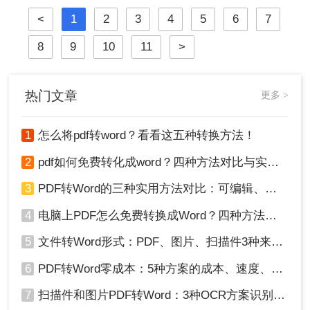
崩坏、扫描件变乱码……
<
1
2
3
4
5
6
7
8
9
10
11
>
热门文章
更多 >
1
怎么将pdf转word？看看这五种转换方法！
2
pdf如何免费转化成word？四种方法对比与实操指南（附详细表格）
3
PDF转Word的三种实用方法对比：可编辑、保格式、避风险！
4
电脑上PDF怎么免费转换成Word？四种方法对比与实操指南（附详细表格）!
5
文件转Word形式：PDF、图片、扫描件3种来源分别怎么处理！
6
PDF转Word零成本：5种方案的成本、速度、精度对比！
7
扫描件和图片PDF转Word：3种OCR方案识别率实测！