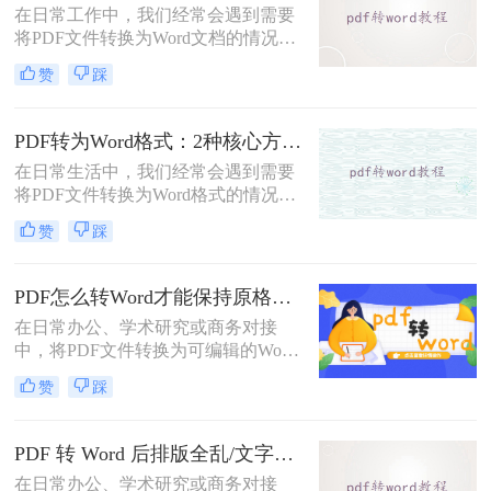
在日常工作中，我们经常会遇到需要
DOC文件的方法。
将PDF文件转换为Word文档的情况，
以便对内容进行编辑或修改。那么pdf
赞
踩
转word怎么转呢？本文将介绍五种将
PDF转换为Word的方法，帮助你选择
最适合自己的转换方式。
PDF转为Word格式：2种核心方法的适用场景和操作差异！
在日常生活中，我们经常会遇到需要
将PDF文件转换为Word格式的情况，
以便于编辑和修改文件内容。那么如
赞
踩
何将pdf转为word格式呢？本文将介绍
两种将PDF转为Word的方法。
PDF怎么转Word才能保持原格式不变/版式不乱？3种专业有效方法全解析！
在日常办公、学术研究或商务对接
中，将PDF文件转换为可编辑的Word
文档是极高频的需求。但最令人头疼
赞
踩
的往往不是转换本身，而是转换后出
现的格式错乱、排版崩坏、图片移位
等“惨剧”。因此，很多人都在苦苦寻
PDF 转 Word 后排版全乱/文字错位/串行/乱跑怎么办？3种高保真转换方法全解析
找“PDF怎么转Word才能保持原格式
在日常办公、学术研究或商务对接
不变/版式不乱”的完美方案。